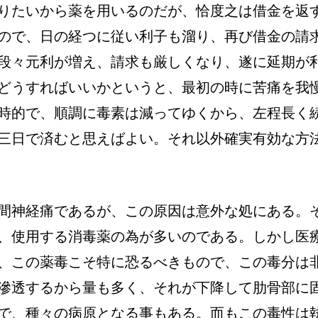
りたいから薬を用いるのだが、恰度之は借金を返
ので、日の経つに従い利子も溜り、再び借金の請
段々元利が増え、請求も厳しくなり、遂に延期が
どうすればいいかというと、最初の時に苦痛を我
時的で、順調に毒素は減ってゆくから、左程長く
三日で済むと思えばよい。それ以外確実有効な方
間神経痛であるが、この原因は意外な処にある。
、使用する消毒薬の為が多いのである。しかし医
、この薬毒こそ特に恐るべきもので、この毒分は
滲透するから量も多く、それが下降して肋骨部に
で、種々の病原となる事もある。而もこの毒性は