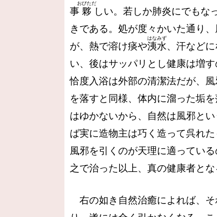
おびただ
事
夥
しい。若しか肺炎にでもな
きである。処が度々かいた通り、
はなみず
が、熱で溶け痰や
洟水
、汗などに
い、後はサッパリとし健康は増す
恰度入浴は外部の清潔法だが、風
を落すと同様、体内に溜った垢を
はゆかないから、自然は風邪とい
ば実に造物主は巧く造って呉れた
風邪を引くのが天理に適っている
之で治った以上、真の健康者とな
右の如き自然治癒によれば、そ