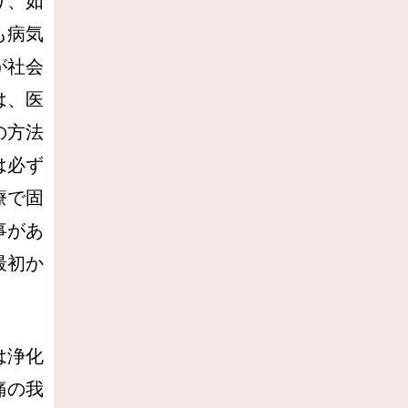
り、如
も病気
が社会
は、医
の方法
は必ず
療で固
事があ
最初か
は浄化
痛の我