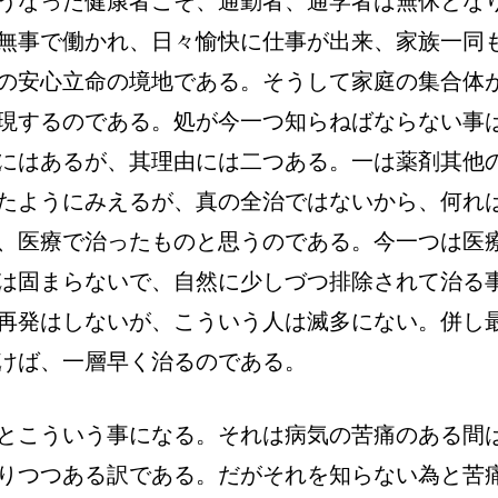
うなった健康者こそ、通勤者、通学者は無休とな
無事で働かれ、日々愉快に仕事が出来、家族一同
の安心立命の境地である。そうして家庭の集合体
現するのである。処が今一つ知らねばならない事
にはあるが、其理由には二つある。一は薬剤其他
たようにみえるが、真の全治ではないから、何れ
、医療で治ったものと思うのである。今一つは医
は固まらないで、自然に少しづつ排除されて治る
再発はしないが、こういう人は滅多にない。併し
けば、一層早く治るのである。
とこういう事になる。それは病気の苦痛のある間
りつつある訳である。だがそれを知らない為と苦