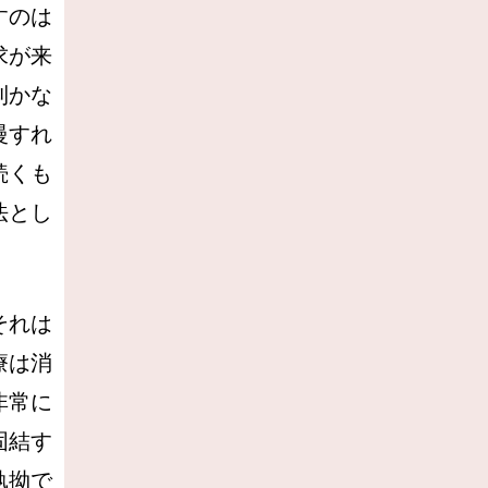
すのは
求が来
利かな
慢すれ
続くも
法とし
それは
療は消
非常に
固結す
執拗で