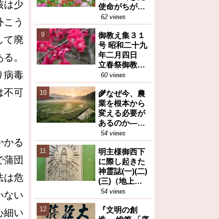
核は少
使命がちがう
(御教え集27号
62 views
外こう
昭和28年10月
御教え集３１
6日③)
して廃
号 昭和二十九
年二月四日
ある。
立春祭御教え
り病毒
※人間が善と
60 views
か悪とか決め
は不可
🌾なぜ今、農
るのは大変な
業を根本から
間違い等
変える必要が
あるのか――
岡田茂吉が訴
54 views
かかる
えた食糧問題
明主様御西下
の本質（トピ
で蒲団
に際し起きた
ックス）
神霊誌(一)(二)
法は危
(三)（地上天
国31号 昭和26
54 views
いない
年12月25日）
『文明の創
心細い