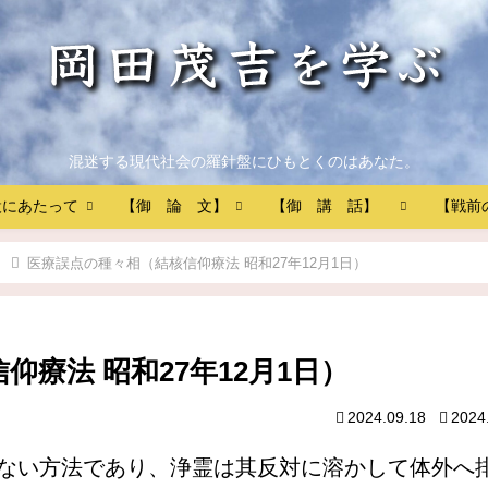
混迷する現代社会の羅針盤にひもとくのはあなた。
設にあたって
【御 論 文】
【御 講 話】
【戦前
医療誤点の種々相（結核信仰療法 昭和27年12月1日）
療法 昭和27年12月1日）
2024.09.18
2024
ない方法であり、浄霊は其反対に溶かして体外へ