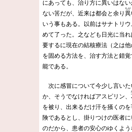
にあっても、治り方に
異
いはない
ちが
ない筈だが、近来は都会と余り
異
いう事もある。以前はサナトリウ
めて了った。之なども日光に当れ
要するに現在の結核療法（之は他
を固める方法を、治す方法と錯覚
能である。
次に感冒について今少し言いた
か、そうでなければアスピリン、
を被り、出来るだけ汗を掻くのを
険であるとし、掛りつけの医者に
のだから、患者の安心のゆくよう