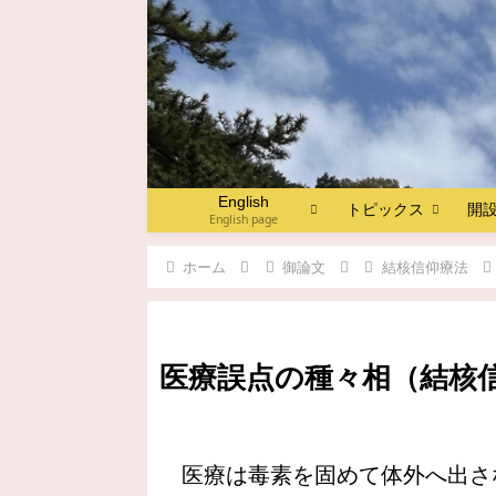
English
トピックス
開
English page
ホーム
御論文
結核信仰療法
医療誤点の種々相（結核信仰
医療は毒素を固めて体外へ出さ