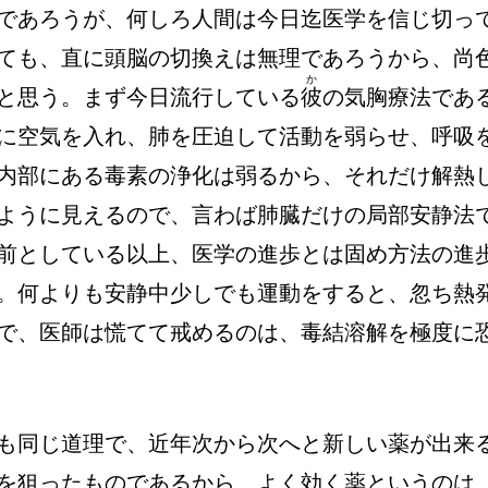
であろうが、何しろ人間は今日迄医学を信じ切っ
ても、直に頭脳の切換えは無理であろうから、尚
か
と思う。まず今日流行している
彼
の気胸療法であ
に空気を入れ、肺を圧迫して活動を弱らせ、呼吸
内部にある毒素の浄化は弱るから、それだけ解熱
ように見えるので、言わば肺臓だけの局部安静法
前としている以上、医学の進歩とは固め方法の進
。何よりも安静中少しでも運動をすると、忽ち熱
で、医師は慌てて戒めるのは、毒結溶解を極度に
も同じ道理で、近年次から次へと新しい薬が出来
を狙ったものであるから、よく効く薬というのは