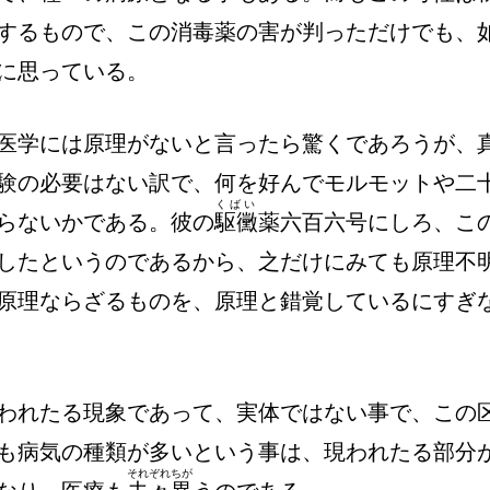
するもので、この消毒薬の害が判っただけでも、
に思っている。
医学には原理がないと言ったら驚くであろうが、
験の必要はない訳で、何を好んでモルモットや二
くばい
らないかである。彼の
駆黴
薬六百六号にしろ、こ
したというのであるから、之だけにみても原理不
原理ならざるものを、原理と錯覚しているにすぎ
われたる現象であって、実体ではない事で、この
も病気の種類が多いという事は、現われたる部分
それぞれちが