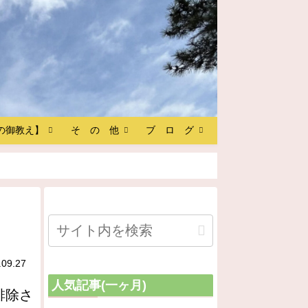
の御教え】
そ の 他
ブ ロ グ
.09.27
人気記事(一ヶ月)
排除さ