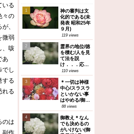
ている
神の審判は文
色々の
化的である(未
発表 昭和25年
るが、
９月)
119 views
を微弱
霊界の地位/徳
し、咳
を積む/人を見
であ
て法を説
け．．．応身
歩でし
（御垂示録16
110 views
号昭和27年12
発する
＊一切は神様
月1日④）
中心/スラスラ
恐れる
といかない事
はやめる/御任
せ（御垂示録
88 views
16号昭和27年
御教え＊なん
12月1日①）
るのは
でも決めるの
がいけない(御
、副作