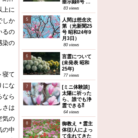
垂示録8号 昭
和27年4月1日
83 views
以上に
②)
でしか
人間は想念次
第（光新聞25
いるの
号 昭和24年9
月3日）
感染の
80 views
言霊について
(未発表 昭和
25年)
ト寝て
77 views
りにな
[ミニ体験談]
太陽に祈った
るなら
ら、誰でも浄
霊できる⁈
しさは
64 views
空気の
御教え ＊霊主
気の中
体従/人によっ
て生れてきた