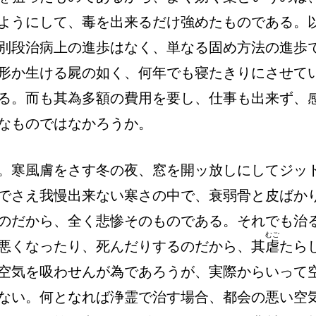
ようにして、毒を出来るだけ強めたものである。
別段治病上の進歩はなく、単なる固め方法の進歩
形か生ける屍の如く、何年でも寝たきりにさせて
る。而も其為多額の費用を要し、仕事も出来ず、
なものではなかろうか。
。寒風膚をさす冬の夜、窓を開ッ放しにしてジッ
でさえ我慢出来ない寒さの中で、衰弱骨と皮ばか
のだから、全く悲惨そのものである。それでも治
むご
悪くなったり、死んだりするのだから、其
虐
たら
空気を吸わせんが為であろうが、実際からいって
ない。何となれば浄霊で治す場合、都会の悪い空