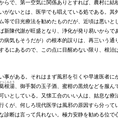
からで、第一空気に関係ありとすれば、農村に結
いがないとは、医学でも唱えている処である。其
ム等で日光療法を勧めたものだが、近頃は悪いと
ば新陳代謝が旺盛となり、浄化が発り易いからで
の病気もそうだが）の根本的誤りは、再三いう通
するにあるので、この点に目醒めない限り、根治
い事がある。それはまず風邪を引くや早速医者に
かっこんとう
葛根湯
、御手製の玉子酒、蜜柑の黒焼などを服ん
可いとしている。又懐工合のいい人は、姑息な療
行くが、何しろ現代医学は風邪の原因すら分って
な診断は言って呉れない。極力安静を勧める位で