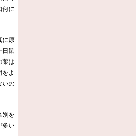
如何に
真に原
十日鼠
の薬は
明をよ
ないの
区別を
が多い