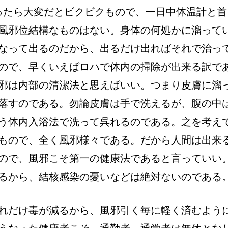
ったら大変だとビクビクもので、一日中体温計と首
風邪位結構なものはない。身体の何処かに溜って
なって出るのだから、出るだけ出ればそれで治っ
ので、早くいえばロハで体内の掃除が出来る訳で
邪は内部の清潔法と思えばいい。つまり皮膚に溜
落すのである。勿論皮膚は手で洗えるが、腹の中
う体内入浴法で洗って呉れるのである。之を考え
もので、全く風邪様々である。だから人間は出来
ので、風邪こそ第一の健康法であると言っていい
るから、結核感染の憂いなどは絶対ないのである
れだけ毒が減るから、風邪引く毎に軽く済むよう