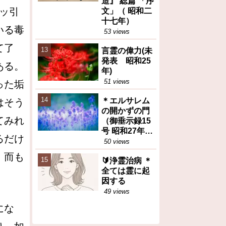
造』 総篇 「序
ッ引
文」（ 昭和二
十七年）
いる毒
53 views
て了
言霊の偉力(未
発表 昭和25
ある。
年)
51 views
った垢
＊エルサレム
はそう
の開かずの門
てみれ
（御垂示録15
号 昭和27年11
るだけ
月1日②）再
50 views
掲
。而も
🔰浄霊治病 ＊
全ては霊に起
。
因する
49 views
にな