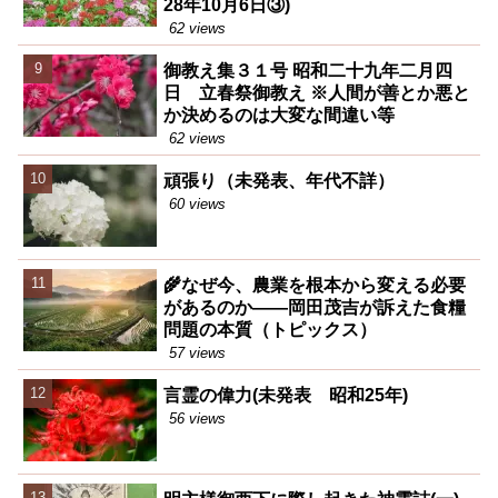
28年10月6日③)
62 views
御教え集３１号 昭和二十九年二月四
日 立春祭御教え ※人間が善とか悪と
か決めるのは大変な間違い等
62 views
頑張り（未発表、年代不詳）
60 views
🌾なぜ今、農業を根本から変える必要
があるのか――岡田茂吉が訴えた食糧
問題の本質（トピックス）
57 views
言霊の偉力(未発表 昭和25年)
56 views