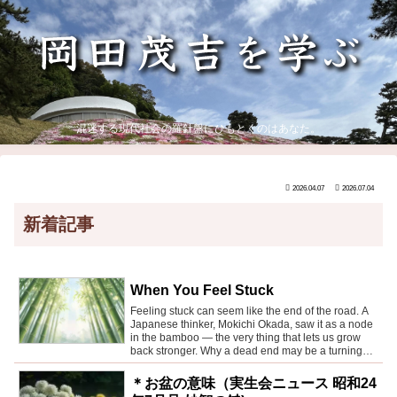
混迷する現代社会の羅針盤にひもとくのはあなた。
2026.04.07
2026.07.04
新着記事
When You Feel Stuck
Feeling stuck can seem like the end of the road. A
Japanese thinker, Mokichi Okada, saw it as a node
in the bamboo — the very thing that lets us grow
back stronger. Why a dead end may be a turning
point.
＊お盆の意味（実生会ニュース 昭和24