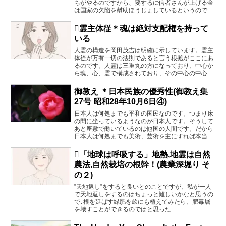
ちがやるのですから、要するに信者さんが上げる金
は国家の欠陥を幇助ほうじょしているというので非
常に結構です
🪏霊主体従＊魂は絶対支配権を持って
いる
人霊の構造を岡田茂吉は明確に示しています。霊主
体従が万有一切の法則であると言う根拠がここにあ
るのです。人霊は三重丸の方になっており、中心か
ら魂、心、霊で構成されており、その中心の中心で
ある魂が生命体が生まれる最初のポチであることこ
そ霊主体従の法則を揺るぎないものにする理由なの
御教え ＊日本民族の優秀性(御教え集
です。
27号 昭和28年10月6日④)
日本人は何処までも平和の国民なのです。つまり床
の間に坐っているようなのが日本人です。そうして
あと座敷で働いているのは他国の人間です。だから
日本人は何処までも美術、芸術を主にすれば本当に
合っているからうまくゆくのです。大体服装でもそ
うです。和服というのは働く服装ではないのです
🪏「地球は呼吸する」地熱,地霊は自然
農法,自然栽培の根幹！(農業深堀り そ
の２)
”天地返し”をすると良いとのことですが、私が一人
で天地返しをするのはちょっと難しいかなと思うの
で､根を延ばす緑肥を畝にも植えてみたら、肥毒層
を壊すことができるのではと思った