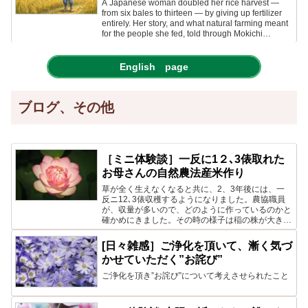
A Japanese woman doubled her rice harvest —
from six bales to thirteen — by giving up fertilizer
entirely. Her story, and what natural farming meant
for the people she fed, told through Mokichi
Okada's approach.
English page
ブログ、その他
［ミニ体験談］一反に1２､3俵取れた
お母さんの自然農法産米作り
草が全く生えなくなると共に、2、3年後には、一
反ニ12､3俵収穫するようになりました。農協職員
が、収量が多いので、どのように作っているのかと
確かめにきました。その時の様子は稲の株が大き
く、穂が地面に付く程垂れ下がりずっしりと重く、
食べると甘味が濃い。
[日々雑感］ご浄化を頂いて、漸く気づ
かせていただく”お詫び”
ご浄化を頂き”お詫び”について考えさせられたこと