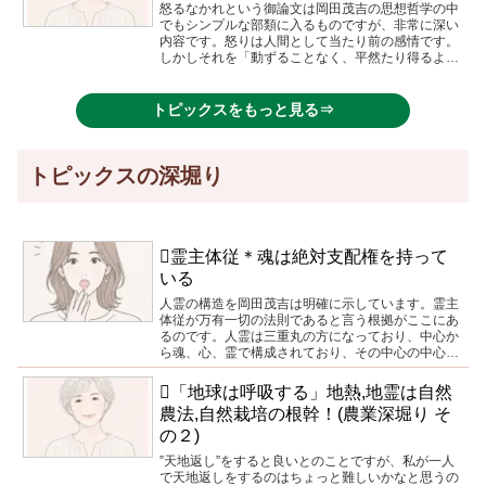
怒るなかれという御論文は岡田茂吉の思想哲学の中
でもシンプルな部類に入るものですが、非常に深い
内容です。怒りは人間として当たり前の感情です。
しかしそれを「動ずることなく、平然たり得るよう
になる」ことが人としての修行であり、神様からの
試験なのです。
トピックスをもっと見る⇒
トピックスの深堀り
🪏霊主体従＊魂は絶対支配権を持って
いる
人霊の構造を岡田茂吉は明確に示しています。霊主
体従が万有一切の法則であると言う根拠がここにあ
るのです。人霊は三重丸の方になっており、中心か
ら魂、心、霊で構成されており、その中心の中心で
ある魂が生命体が生まれる最初のポチであることこ
そ霊主体従の法則を揺るぎないものにする理由なの
🪏「地球は呼吸する」地熱,地霊は自然
です。
農法,自然栽培の根幹！(農業深堀り そ
の２)
”天地返し”をすると良いとのことですが、私が一人
で天地返しをするのはちょっと難しいかなと思うの