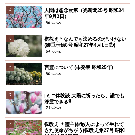
人間は想念次第（光新聞25号 昭和24
年9月3日）
86 views
御教え＊なんでも決めるのがいけない
(御垂示録8号 昭和27年4月1日②)
84 views
言霊について (未発表 昭和25年)
80 views
[ミニ体験談]太陽に祈ったら、誰でも
浄霊できる⁈
73 views
御教え ＊霊主体従/人によって生れて
きた使命がちがう(御教え集27号 昭和