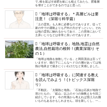
で､根を延ばす緑肥を畝にも植えてみたら、肥毒層
を壊すことができるのではと思った
🪏「地球は呼吸する」＊高層ビルは要
注意！（深堀り科学篇）
「土の霊気」も人体に必要なのであります。従って
家の中での運動よりも戸外の方がずっといい。それ
は地の霊気に触れるからであり、この意味において
土弄いじりなどは非常に良いのであります。
🪏「地球は呼吸する」地熱,地霊は自然
農法,自然栽培の根幹！(農業深堀り そ
の１）
「地球は地熱を放散している」と岡田茂吉は言って
いますが、畑の下にこんなヘドロの層があっては地
熱が地表まで届きにくいわけだなと実感しました。
🪏「地球は呼吸する」に関連する教え
を読んでみよう ！(トピックス深堀
り）
「不動説」「太陽熱と地熱」「石油は石炭が地熱で
溶けたもの」「鉱山」以上の４つの御教えを今回ご
紹介しています。今の常識から考えれば受け入れ難
いものもあるかもしれません。頭を新しくし、一旦
常識や通説を横に置いて読まれることを強くお勧め