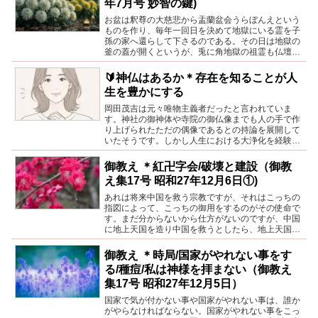
年7月号 妙智の鍵)
お盆は釈尊の大慈悲から盂蘭盆会うらぼんえという
ものを作り、毎年一回日を決めて地獄にいる霊を子
孫の家へ還らして下さるのである。その日は地獄の
釜の蓋が開くというが、兎に角地獄の祖霊も仏壇へ
招かれ子孫に供養される。地獄の霊もそれを知って
いて待っているのである。
🔰神仏はあるか＊存在を知ることが人
生を豊かにする
岡田茂吉は元々唯物主義者だったと言われていま
す。神社の御神体や寺院の御仏像までも人の手で作
り上げられたただの偶像であるとの持論を展開して
いたそうです。しかし人生における大浄化を経験し
たことがきっかけで神仏に助けを重めざるを得なく
なり、その存在を確信するに至るのです。
御教え ＊紅卍字会/破壊と建設（御教
え集17号 昭和27年12月6日①)
あれは将来中国を救う宗教ですが、それはこっちの
指図によって、こっちの御用をするのがその使命で
す。まだ分からないから仕方がないのですが、中国
に地上天国を造り中国を救うとしたら、地上天国を
造るについても中国を相当掃除しなければならな
い。掃除をするとなると、それによってこっちがや
御教え ＊時局/国家がやれない事をす
りいいように、又中国に救世教を大いに弘めるため
る/種痘/私は神様を拝まない（御教え
にも、障さわりがないようにならなければならない
集17号 昭和27年12月5日）
国家で気が付かない事や国家がやれない事は、誰か
がやらなければならない。国家がやれない事をこっ