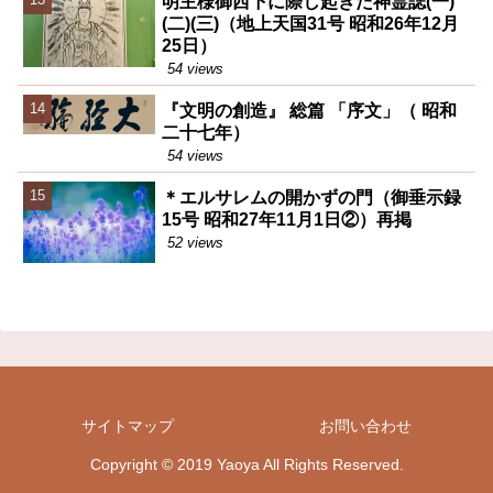
明主様御西下に際し起きた神霊誌(一)
(二)(三)（地上天国31号 昭和26年12月
25日）
54 views
『文明の創造』 総篇 「序文」（ 昭和
二十七年）
54 views
＊エルサレムの開かずの門（御垂示録
15号 昭和27年11月1日②）再掲
52 views
サイトマップ
お問い合わせ
Copyright © 2019 Yaoya All Rights Reserved.