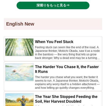
します。
深堀りをもっと見る⇒
English New
When You Feel Stuck
Feeling stuck can seem like the end of the road. A
Japanese thinker, Mokichi Okada, saw it as a node
in the bamboo — the very thing that lets us grow
back stronger. Why a dead end may be a turning
point.
The Harder You Chase It, the Faster
It Runs
The harder you chase what you want, the faster it
seems to run. A Japanese thinker, Mokichi Okada,
explains why worry itself is a hidden attachment —
and how letting go quietly changes everything.
The Year She Stopped Feeding the
Soil, Her Harvest Doubled