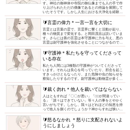
す。神社の御神体や寺院の御仏像までも人の手で作
り上げられたただの偶像であるとの持論を展開して
いたそうです。しかし人生における大浄化を経験し
たことがきっかけで神仏に助けを重めざるを得なく
なり、その存在を確信するに至るのです。
🔰言霊の偉力＊一言一言を大切に
言霊とは言葉の霊で、言霊界に響くと活動が起り、
種々の物質まで変化する。と岡田茂吉は説いていま
す。さらには善の言霊は本守護神に力を与え、悪の
言霊は副守護神を強化させることにつながるので
す。これはどのような宗教を信仰していようと、も
しくは無宗教であろうと無関係です。
🔰守護神＊私たちを守ってくださって
いる存在
私たち人間には3種類の守護神がついてくださって
います。それらは良心を司っていたり、邪念を起こ
すきっかけともなったり、また危険や虫の知らせを
察知したりするのです。副守護神は動物霊が多く、
1種、多い人で２、3種ついていることもあるようで
す。
🔰裁く勿れ＊他人を裁いてはならない
人はともすれば「〇〇が悪い」「⬜︎⬜︎が間違ってい
る」「誰々はできていない」等々人の事をとやかく
言いがちです。しかし、我々はどれほどの知恵を持
って他人を捌くのでしょうか？神からすれば狭い了
見と浅い知識の人間がわかる事など、それほど多く
はないと言うことを知らねばなりません。
🔰怒るなかれ ＊怒りに支配されないよ
うにしましょう