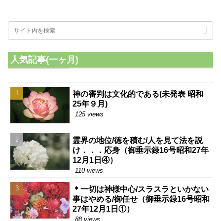
人気記事(一ヶ月)
神の審判は文化的である(未発表 昭和
25年９月)
125 views
霊界の地位/徳を積む/人を見て法を説
け．．．応身（御垂示録16号昭和27年
12月1日④）
110 views
＊一切は神様中心/スラスラといかない
事はやめる/御任せ（御垂示録16号昭和
27年12月1日①）
88 views