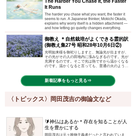
The Harder You Chase It, the Faster
It Runs
The harder you chase what you want, the faster it
seems to run. A Japanese thinker, Mokichi Okada,
explains why worry itself is a hidden attachment —
and how letting go quietly changes everything.
御教え ＊自然栽培がよくできる霊的訳
(御教え集27号 昭和28年10月6日②)
光明如来様を御祀りしますと、無論光が出ますが、
その光がその人の田地内に漲みなぎるのです。光が
充満するのです。そこで光は熱ですから温かくなる
のです。温かくなると言っても、普通の火のように
はっきりはしないが、何んとなく温かくなるので
す。前に試験した人が、他人の田より二度温かいと
言われましたが、とに角温かいのです
新着記事をもっと見る⇒
〈トピックス〉岡田茂吉の御論文など
🔰神仏はあるか＊存在を知ることが人
生を豊かにする
岡田茂吉は元々唯物主義者だったと言われていま