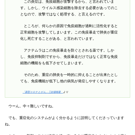
この炎症は、免疫細胞が攻撃するから、と言われていま
す。しかし、ウイルス感染細胞を除去する必要があってのこ
となので、攻撃ではなく処理する、と言えるのです。
ところが、何らかの原因で免疫細胞が過剰に活性化すると
正常細胞を攻撃してしまいます。この免疫暴走で肺炎が重症
化し死亡することがある、と言われています。
アクテムラはこの免疫暴走を防ぐとされる薬です。しか
し、免疫抑制剤ですから、免疫暴走だけではなく正常な免疫
細胞の機能をも低下させてしまいます。
そのため、重症の肺炎を一時的に抑えることが出来たとし
ても、免疫機能が低下し他の病気が発症しやすくなります。
「新型コロナとがん」三好基晴著
より
ウーん。中々難しいですね。
でも、重症化のシステムがよく分かるように説明してくださっています
ね。