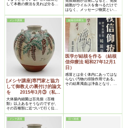
免疫細胞が活発になると、免疫
して本教の療法を見れば分る
細胞がウイルスを食べるだけで
が、如何なる種類の病気でも、
はなく、メッセージ物質という
浄霊一本で治して了うのであ
ものを出しているということが
る。処が医学で唱える病理とい
最近わかってきていて、認知機
メシヤ講座
結核信仰療法
うのは、実は機械的測定の結果
能を高めるとか心臓の機能を高
を基準とした推理臆測でしかな
める、肝臓の機能を高めるな
いので、何よりも根本原理が分
ど、免疫機能を高めることで出
っているとすれば、其原理通り
している。だから私は風邪は万
に治療を行えばそれで治る筈
病の元ではなく、風邪は万病の
で、敢て動物実験などの必要は
予防であるというわけです。
ない筈である。従ってこの事だ
けでも私は全世界の医学者に分
医学が結核を作る （結核
らせたなら、現代医学は科学的
信仰療法 昭和27年12月1
ではなく、推理、機械、実験の
日）
三者による苦痛解消手段でしか
ない
感冒とは全く体内にあってはな
らない汚物の排除作用である。
[メシヤ講座]専門家と協力
その結果濁血は浄血となり、健
して御教えの裏付け的論文
康は増すのであるから、感冒と
を 2015年3月③（私達
は実に貴重な生理作用であっ
て、神が人間の健康保持の為、
の学び目からウロコの内容
大体腸内細菌は百兆個（百種
与えられた一大恩恵である事は
より）
類）以上あるそうなのですが、
余りにも明かである。
その百種類に近づいて行く位の
菌を持っておかないといけない
のです。最近の治療では人の細
メシヤ講座
日々雑感
菌をもらって腸に移します。女
性にとって嬉しいことに菌が増