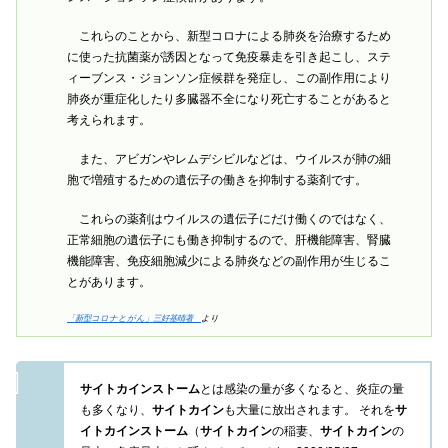
これらのことから、新型コロナによる肺炎を治療するため
に使った抗菌薬が誘因となって免疫暴走を引き起こし、ステ
ィーブンス・ジョンソン症候群を発症し、この副作用により
肺炎が重症化したり多臓器不全になり死亡することがあると
考えられます。
また、アビガンやレムデシビルなどは、ウイルスが肺の細
胞で増殖するための遺伝子の働きを抑制する薬剤です。
これらの薬剤はウイルスの遺伝子にだけ働くのではなく、
正常細胞の遺伝子にも働き抑制するので、肝機能障害、腎臓
機能障害、免疫細胞減少による肺炎などの副作用が生じるこ
とがあります。
「新型コロナとがん」三好基晴著
より
サイトカインストーム
とは感染の量が多くなると、炎症の量
も多くなり、
サイトカイン
も大量に放出されます。 それを
サ
イトカインストーム
（
サイトカイン
の稲妻、
サイトカイン
の