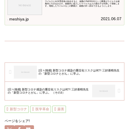
ウイルスとACE受容体が結合すると、細胞のTMPRSS2という酵素がウイルスを細
胞内に引き込みます。細胞内に侵入したウイルスは人の遺伝子を利用して増殖しま
す。増殖したウイルスをこの酵素が、細胞の外へ排出できるようにします。
2021.06.07
meshiya.jp
[日々雑感] 新型コロナ感染の重症化リスクは何?! 三好基晴先生
の「新型コロナとがん」に学ぶ。
[日々雑感] 新型コロナ感染の重症化リスクは何?! 三好基晴先生
の「新型コロナとがん」に学ぶ。 （その3）
新型コロナ
医学革命
薬害
ページをシェア!