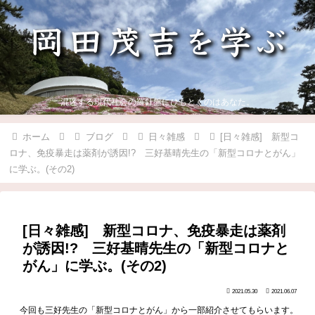
混迷する現代社会の羅針盤にひもとくのはあなた。
ホーム
ブログ
日々雑感
[日々雑感] 新型コ
ロナ、免疫暴走は薬剤が誘因!? 三好基晴先生の「新型コロナとがん」
に学ぶ。(その2)
[日々雑感] 新型コロナ、免疫暴走は薬剤
が誘因!? 三好基晴先生の「新型コロナと
がん」に学ぶ。(その2)
2021.05.30
2021.06.07
今回も三好先生の「新型コロナとがん」から一部紹介させてもらいます。