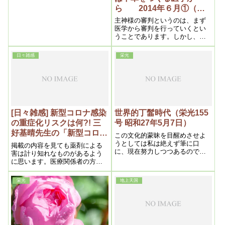
等を吾々からみると、最初から
ら 2014年６月①（私
何もせず放っておけば已に治っ
達の学び目からウロコの内
主神様の審判というのは、まず
ていたのであるが、医療を受け
容より）
医学から審判を行っていくとい
た為に悪化に悪化しつつ重難症
うことであります。しかし、そ
となり、遂に死の一歩手前に迄
の審判というのが今までされて
追い詰められた、この種の人の
きたかというと、なかなかそれ
如何に多いかは、膚に粟あわを
日々雑感
栄光
を担う側の所謂今までのメシヤ
生ずる位である
様の弟子達がそこまでやれなか
ったために、これはずれ込んで
きている面があります。
[日々雑感] 新型コロナ感染
世界的丁髷時代（栄光155
の重症化リスクは何?! 三
号 昭和27年5月7日）
好基晴先生の「新型コロナ
この文化的蒙昧を目醒めさせよ
とがん」に学ぶ。 （その
うとしては私は絶えず筆に口
掲載の内容を見ても薬剤による
に、現在努力しつつあるのであ
3）
害は計り知れなものがあるよう
るが何しろ長い間の根強い世界
に思います。医療関係者の方々
的迷信となっていることとて、
には是非、薬害と真剣向き合っ
容易な業ではない。恰度明治維
て改善に向かっていただける事
栄光
地上天国
新当時の丁髷連中を済度するの
を願います。
と同様で、今日はそれが世界的
に押し拡がったのであるから、
猶更始末が悪いのである。