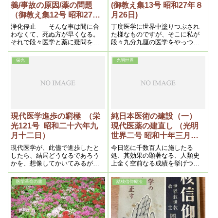
義/事故の原因/薬の問題
(御教え集13号 昭和27年８
（御教え集12号 昭和27年7
月26日)
月7日①）
浄化停止――そんな事は間に合
丁度医学に世界中塗りつぶされ
わなくて、死ぬ方が早くなる。
た様なものですが、そこに私が
それで段々医学と薬に疑問を起
段々九分九厘の医学をやっつけ
してくるという時代が来ます。
て行くのです。で、九分九厘と
そうなったらいよいよこっちの
一厘という事で一番の問題は医
栄光
光明世界
舞台になりますが、それ迄に幾
学なのです。之さえ本当になれ
らかまだ暇がありますが、そう
ば、無論貧乏も無くなりますか
ら、戦争なんかも無くなるので
す。医学と言つても、問題は薬
なのです。人間の身体から薬を
抜けば全然病気をしなくなるか
ら、貧乏もなくなるし、争いを
現代医学進歩の窮極 （栄
純日本医術の建設（一）
嫌いになるから戦争も無くな
光121号 昭和二十六年九
現代医薬の建直し （光明
る、
月十二日）
世界二号 昭和十年三月四
日）
現代医学が、此儘で進歩したと
今日迄に千数百人に施したる
したら、結局どうなるであろう
処、其効果の顕著なる、人類史
かを、想像してかいてみるが、
上全く空前なる成績を挙げつつ
病気は浄化作用であり、医療は
あり。是に於て観世音菩薩の本
浄化停止であるという事が判っ
願たる、救世済民の一方面とし
医学革命の書
結核信仰療法
たとしたら、之も予想出来ない
て先づ医学の根本的革正を期
筈はない。だが之を知らない人
し、此の文を草する所以なり。
が、初めて此文を読んだとした
ら、大いに驚愕す...