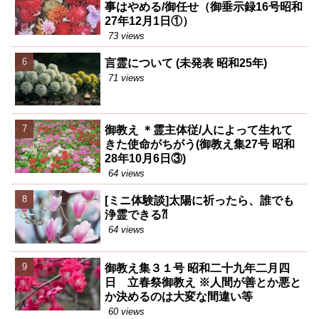
事はやめる/御任せ（御垂示録16号昭和
27年12月1日①）
73 views
言霊について (未発表 昭和25年)
71 views
御教え ＊霊主体従/人によって生れて
きた使命がちがう(御教え集27号 昭和
28年10月6日③)
64 views
[ミニ体験談]太陽に祈ったら、誰でも
浄霊できる⁈
64 views
御教え集３１号 昭和二十九年二月四
日 立春祭御教え ※人間が善とか悪と
か決めるのは大変な間違い等
60 views