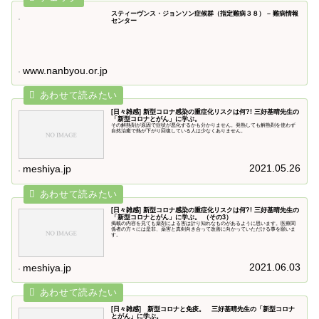
スティーヴンス・ジョンソン症候群（指定難病３８） – 難病情報
センター
www.nanbyou.or.jp
[日々雑感] 新型コロナ感染の重症化リスクは何?! 三好基晴先生の
「新型コロナとがん」に学ぶ。
その解熱剤が原因で症状が悪化するかも分かりません。発熱しても解熱剤を使わず
自然治癒で熱が下がり回復している人は少なくありません。
2021.05.26
meshiya.jp
[日々雑感] 新型コロナ感染の重症化リスクは何?! 三好基晴先生の
「新型コロナとがん」に学ぶ。 （その3）
掲載の内容を見ても薬剤による害は計り知れなものがあるように思います。医療関
係者の方々には是非、薬害と真剣向き合って改善に向かっていただける事を願いま
す。
2021.06.03
meshiya.jp
[日々雑感] 新型コロナと免疫。 三好基晴先生の「新型コロナ
とがん」に学ぶ。