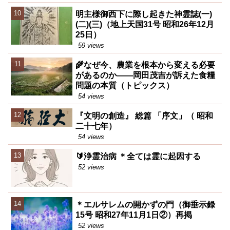
明主様御西下に際し起きた神霊誌(一)
(二)(三)（地上天国31号 昭和26年12月
25日）
59 views
🌾なぜ今、農業を根本から変える必要
があるのか――岡田茂吉が訴えた食糧
問題の本質（トピックス）
54 views
『文明の創造』 総篇 「序文」（ 昭和
二十七年）
54 views
🔰浄霊治病 ＊全ては霊に起因する
52 views
＊エルサレムの開かずの門（御垂示録
15号 昭和27年11月1日②）再掲
52 views