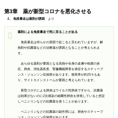
第3章 薬が新型コロナを悪化させる
2、 免疫暴走は薬剤が誘因
より
薬剤による免疫暴走で死に至ることがある
免疫暴走は何らかの原因で起こると言われていますが、解
熱剤や抗菌薬などの治療薬が誘因となることが考えられま
す。
あらゆる薬剤が要因となる高熱や全身の皮膚や粘膜の炎
症、肺炎、消化器疾患、腎臓機能障害を発症するスティーブ
ンス・ジョンソン症候群があります。致死率が約25％もあ
り、サイトカインストームが要因と考えられています。
新型コロナによる肺炎はウイルス性肺炎ですから、抗菌薬
は効果がないのに2次感染の細菌性肺炎を併発していると想定
しペニシリンなどの抗菌薬を使うことがあります。
ペニシリンなどの抗菌薬の副作用には、肺炎やスティーブ
ンス・ジョンソン症候群があります。