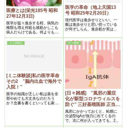
医学の革命（地上天国13
医療とは(栄光185号 昭和
号 昭和25年2月20日）
27年12月3日)
現代医学は進歩せりといい、一
医学が益々進歩する程、病気の
般は進歩せりと思い切っている
種類も増え何処も彼処かしこも
が何ぞしらん、進歩処か実は低
病人だらけである。何よりも薬
迷状態に過ぎないのである。彼
の新聞広告をみても分る通り、
の紀元四百年前医聖とされてい
デカデカな広告を出しても、割
たヒポクラテス以来二千有余年
ミニ体験記
日々雑感
に合う程病人が多い訳である。
を経て、今以て感冒の原因すら
従って真に薬が効くものなら段
発見出来ないのであるから、そ
段病人が減ってゆき、遂には薬
れ以上をいう必要はあるまい。
の広告主もなくなり、お医者さ
んは飯が食えず、病院は閉鎖す
る事にならなければならない。
[ミニ体験談]私の医学革命
その2 ”脳内出血で海外で
入院！”
[日々雑感] ”風邪の重症
医学の知識が乏しい私は薬を全
化が新型コロナウィルスを
部やめても大丈夫なのだろう
か？念書を書くといっても家族
防ぐ” 三好基晴医師 正当医
を説得できるだろうか？と。目
学オンライン講座より
風邪にかかっておくと、粘膜に
の前に立ちはだかる医学の壁
分泌型IgAが強力に出てくるの
が、気が遠くなるほど高く厚く
で、次に何が入ってきても、2、
思えていました。
3年は大丈夫だろうと言われてい