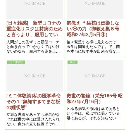
なるものの原因は実は自然の生
理作用で、此理は凡ゆるものに
共通してゐる。
[日々雑感] 新型コロナの
御教え ＊結核は伝染しな
重症化リスクは持病のため
い/⦿の力（御教え集８号
と言うより、服用している
昭和27年3月5日④）
薬が原因では・・？ 浜六
人間がこの先ずっと新型コロナ
後々繁殖する様に見えるので、
郎先生の臨床副作用ノート
と向き合っていかなくてはいけ
医学は間違えたんです。で、菌
ないのなら、服用する薬を止め
を本当に殺す事が出来る様な薬
に学ぶ
るか、充分に検討することが必
なら、人間も殺すんです。飲み
須ではないでしょうか？。
薬なら、胃に入りますね。胃か
ミニ体験記
栄光
ら腸にいって、それが色々な消
化機能の活動で、薬は方々にい
くですね。身体中にいくとすれ
ば、その時分には、殺菌の力は
無くなってます。又注射する
と、血管をグルグル廻って心臓
に行って、肺の黴菌の所迄いく
[ミニ体験談]私の医学革命
救世の警鐘（栄光165号 昭
うちに、もう気が抜けちゃって
その１”無知すぎてまな板
和27年7月16日）
いるんです。本当に殺菌するな
の鯉状態”
ら――肺なら肺にやればそれは
凡ゆる病気の原因は薬であると
死にます。グルグル廻っても未
いう事は、私は常に唱えている
立派な理論があっても結果がな
だ殺菌する力があれば――毒の
処であるが、それを知らない一
ければ世の中には受け入れられ
強い奴だと、それは人間の命が
般は、病気に罹かかるや、薬で
ない。自分の立ち位置でそれぞ
ないです。だから、結核を殺す
治るものと絶対信じており、良
れが、岡田茂吉教祖のみ教えを
様に、人間を殺す事になる。そ