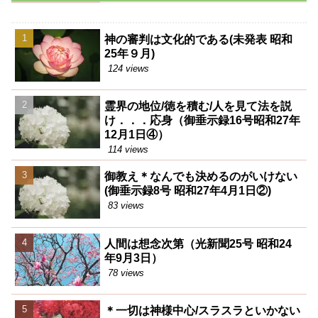
神の審判は文化的である(未発表 昭和
25年９月)
124 views
霊界の地位/徳を積む/人を見て法を説
け．．．応身（御垂示録16号昭和27年
12月1日④）
114 views
御教え＊なんでも決めるのがいけない
(御垂示録8号 昭和27年4月1日②)
83 views
人間は想念次第（光新聞25号 昭和24
年9月3日）
78 views
＊一切は神様中心/スラスラといかない