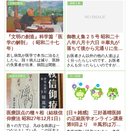
る。ワクチンを打ってもIgA抗体
文明の創造
御教え集
は出てこない。
『文明の創造』科学篇「医
御教え集２５号 昭和二十
学の解剖」（ 昭和二十七
八年八月十六日 ※睾丸が
年）
落ちて後から元通りに生え
た子を医学博士七人が診察
若し病気が医学で本当に治ると
お医者さん以外の他の人達はよ
したら、段々病人は減り、医師
く分ったらしいのです。お医者
の失業者が出来、病院は閑散と
さんも分ったらしいのですが、
なり、経営も困難となるので、
分ったとは言い難いので、分っ
売物が続出しなければならない
たとは言わないのでしょうが、
結核信仰療法
日々雑感
筈であるのに、事実は凡そ反対
とに角そういったお医者さんが
である。何より結核だけにみて
此処に来て私の話を聞くという
も、療養所が足りない、ベット
事だけでも大したものです
が足りないと言って、牟々悲鳴
を上げている現状である。
医療誤点の種々相（結核信
[日々雑感] 三好基晴医師
仰療法 昭和27年12月1日）
の正統医学オンライン講座
第9回より ※風邪は万病
吾々の方では、凡ゆる病原は一
の元ではなく万病の予防！
つなりとしている。この証左と