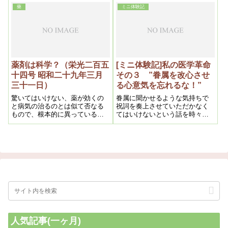
い薬さえ発見すれば治るものと
実践し、実際に健康な個人、家
うすれば徹底してますよ。それ
藥
ミニ体験記
して、各国の専門家は其研究に
庭を作っていく、それを世に出
を一生懸命にやっているんです
没頭し、新薬を発見しようとし
して行く。それなくして「医学
から、哀れなものですね。
て懸命になっている。処が其様
革命」は為し得ないだろうと思
に薬剤万能時代である今日、私
うからです。
の説は薬で病気が治る処か、反
って病気が作られるというので
あるから驚く外はなかろうが、
薬剤は科学？（栄光二百五
[ミニ体験記]私の医学革命
しかし之が真理である以上、先
十四号 昭和二十九年三月
その３ ”眷属を改心させ
ず白紙になってこの文を読んで
貰いたい
三十一日）
る心意気を忘れるな！”
驚いてはいけない、薬が効くの
眷属に聞かせるような気持ちで
と病気の治るのとは似て否なる
祝詞を奏上させていただかなく
もので、根本的に異っている事
てはいけないという話を時々聞
である。という訳は薬が効くと
かせてもらっていたのです
いうのは苦痛が一時治まるだけ
が、”眷属”という言葉の意味があ
の事であって、病気そのものが
まりよくわかっていなかったの
治るのではない。
で今回調べてみたら、「狐霊」
という御論文で使われているこ
とが分かり、再度読み直してみ
る事でフトある事を思い出し、
自分の考え方がいつも、経（た
て）か緯（よこ）どちらかにつ
い偏りがちになっていることを
反省させられました。
人気記事(一ヶ月)