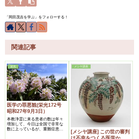
「岡田茂吉を学ぶ」をフォローする！
関連記事
栄光
メシヤ講座
医学の罪悪観(栄光172号
昭和27年9月3日）
本教浄霊に来る患者の数は年々
増加して、今日は全国で非常な
数に上っているが、重難症患者
[メシヤ講座] この世の審判
は一人の例外なく、医療の結果
は不幸をつくる医学か
そうなったというのである。之