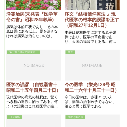
浄霊治病(未発表『医学革
序文『結核信仰療法 』現
命の書』昭和28年執筆)
代医学の根本的誤謬を正す
（昭和27年12月1日）
病気は体的症状であり、その本
原は霊にある以上、霊を治さな
本著は結核医学に対する原子爆
ければ病気は治らないのは、前
弾であり、医学の革命書であ
項までに大体説いたが、これに
り、天国の福音でもある。何と
ついてなお詳しくかいてみよ
なれば現在迄に於ける医学的結
う。
核療法は根本的に誤っているか
第十篇「神示の健康法」
栄光
らである。というと何人も驚く
であろうが、之が現実である以
上そう言わざるを得ないのであ
る。そうして本当の事を言え
ば、医学が結核を作り、結核患
者を増加しているという信じら
れない程の事実である
医学の誤謬 （自観叢書十
今の医学 （栄光128号 昭
昭和二十五年四月二十日）
和二十六年十月三十一日）
現代医学の病気の解釈は、驚く
今日の医学は、赤裸々にいえ
べき程の過誤に陥ってゐる。何
ば、病気の治る医学ではない、
よりの證拠はこれ程医学が進歩
治ると思う医学である
したというに拘はらず、感冒の
原因すら今以て判明しないとい
日々雑感
御教え集８号
うに於てをやである。此事から
順次詳説してゆくが、元来病気