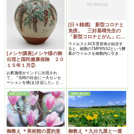
えてくると肌が綺麗になるそう
です。菌が少なくなると肌が痛
んでくるらしい
[日々雑感] 新型コロナと
免疫。 三好基晴先生の
「新型コロナとがん」に学
ぶ。
ウイルスとACE受容体が結合す
ると、細胞のTMPRSS2という酵
[メシヤ講座]メシヤ様の御
素がウイルスを細胞内に引き込
みます。細胞内に侵入したウイ
出現と国民健康保険 ２０
ルスは人の遺伝子を利用して増
１５年１月②
殖します。増殖したウイルスを
この酵素が、細胞の外へ排出で
お釈迦様がインドに出現され
きるようにします。
て、『当時の社会に一大センセ
ーションを捲(ま)き起した』と書
かれています。メシヤ様が出現
されて日本も『お光様』として
御教え集12号
御教え集13号
一大センセーションを捲(ま)き起
したわけです。そのことによっ
て間接的にではありますが、国
民健康保険がいきわたったわけ
です。
御教え ＊美術館の霊的意
御教え ＊九分九厘と一厘