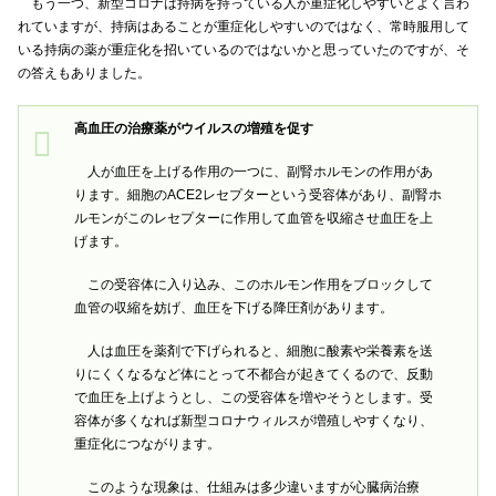
もう一つ、新型コロナは持病を持っている人が重症化しやすいとよく言わ
れていますが、持病はあることが重症化しやすいのではなく、常時服用して
いる持病の薬が重症化を招いているのではないかと思っていたのですが、そ
の答えもありました。
高血圧の治療薬がウイルスの増殖を促す
人が血圧を上げる作用の一つに、副腎ホルモンの作用があ
ります。細胞のACE2レセプターという受容体があり、副腎ホ
ルモンがこのレセプターに作用して血管を収縮させ血圧を上
げます。
この受容体に入り込み、このホルモン作用をブロックして
血管の収縮を妨げ、血圧を下げる降圧剤があります。
人は血圧を薬剤で下げられると、細胞に酸素や栄養素を送
りにくくなるなど体にとって不都合が起きてくるので、反動
で血圧を上げようとし、この受容体を増やそうとします。受
容体が多くなれば新型コロナウィルスが増殖しやすくなり、
重症化につながります。
このような現象は、仕組みは多少違いますが心臓病治療