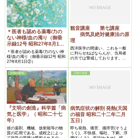
当はこうだという事を書くので
ある。従ってそれを珍らしいと
す。そういう悪は不必要だ、だ
いうのは、全く医学の未発達で
からして悪を無くさなければ本
ある事を示しているのである。
当に幸福な世の中は出来ないと
いう事を知らせる。という事
は、そうするとつまり悪という
観音講座 第七講座
ものは、神様に瞞されて出来た
＊医者も認める薬毒/力の
病気及絶対健康法の原
ものだという事は、今までは知
ない神様/血の濁り（御垂
理
らせてはまずいからで、そこで
示録12号 昭和27年8月1日
今度は悪の必要が無くなった、
西洋医学の間違い、これを一般
②）
悪があってはかえっていけない
＊医者が認める薬毒/力のない神
に判らせねばならんが、当局者
という時期になって、初めて知
様/血の濁り（御垂示録12号 昭和
の方では警戒しております。西
らせるのです。だから今まで、
27年8月1日②）
洋医学の外はなく、これ以外に
善悪一致だなんて言ったが、そ
は何物も出ないと定まっている
れは真理だったのです
ので、我々の主張を入れない。
文明の創造
天国の福音
非常にこの点困難だが、そうか
といってそれを見ておられな
い。世間には病気にかゝり財産
をなくし家族一般餓（うえ）に
泣く有様が現在なのであるから
何としてもやらねばならん。
『文明の創造』科学篇「病
病気症状の解剖 発熱(天国
気と医学」（ 昭和二十七
の福音 昭和二十二年二月
年）
五日）
彼の薬剤、機械、放射能等の物
即ち発熱、痛苦、掻痒苦(そうよ
質の応用である。成程之によっ
うく)、不快感、嘔吐、下痢、浮
て病気の苦痛は暖和されるの
腫(むくみ)、盗汗(ねあせ)、眩暈