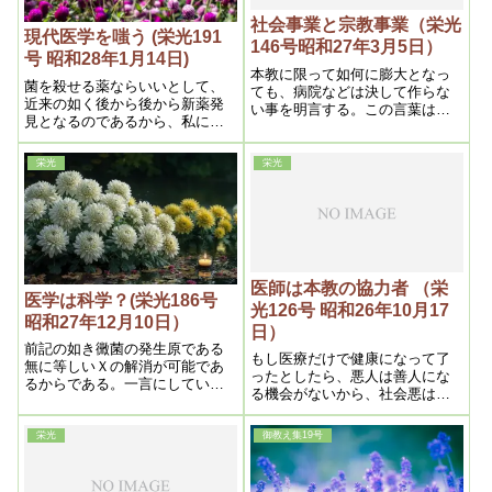
社会事業と宗教事業（栄光
現代医学を嗤う (栄光191
146号昭和27年3月5日）
号 昭和28年1月14日)
本教に限って如何に膨大となっ
菌を殺せる薬ならいいとして、
ても、病院などは決して作らな
近来の如く後から後から新薬発
い事を明言する。この言葉は現
見となるのであるから、私に言
代人が聞いたら、大いに吃驚す
わせれば徒労以外の何物でもな
るであろうが、言う迄もなく本
いのである。処が本教浄霊によ
教の治病力は医学よりも断然上
栄光
栄光
れば結核は必ず全治する。しか
であるからで、私が医学革命な
も全治後は病気以前よりも、よ
どと常に口にするのも、そうい
り健康体になるので、これこそ
う理由がある
菌の発生源を全滅させるからで
ある。
医師は本教の協力者 （栄
医学は科学？(栄光186号
光126号 昭和26年10月17
昭和27年12月10日）
日）
前記の如き黴菌の発生原である
もし医療だけで健康になって了
無に等しいＸの解消が可能であ
ったとしたら、悪人は善人にな
るからである。一言にしていえ
る機会がないから、社会悪は何
ば病気の本原を解消する方法を
時になってもなくならない、
発見したのであるから、これこ
そ真の医学でなくて何であろ
栄光
御教え集19号
う。しかも理論からも実際から
も証明出来るのである以上、真
の科学であるから私が常に唱え