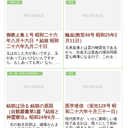
もならず、元通りの健康体にな
です。そうなると浄霊はもっと
御教え集
救世
い赤痢流行となったのであっ
り、再発の憂いもないとした
効くようになります
て、まだまだ斯んな生易しい事
ら、之程素晴しい理想的療法は
では済まされないから、覚悟し
あるまい。之こそ全く文化的医
なくてはならない。
学と言わずして何ぞやと言いた
いのである。従って何れは世界
の医学はこの療法一つになる
御教え集１号 昭和二十六
輸血(救世49号 昭和25年2
年八月十六日 ＊結核 昭和
月11日）
二十六年九月二十日
元来血液とは霊の物質化である
から、出血又は貧血の場合同様
玉は出した方が良いですよ。玉
霊も稀薄になるので、これを濃
があってはいけないんですか
度にすれば血液は増量する、か
ら。もしあっても良い なら、神
ような素晴しい輸血法が甚だ手
様——造物主が玉を入れて下さ
近に完成している
る。肺に玉を入れると云う事は
第一篇『結核と神霊療法』
栄光
大変な間違いです
結核は治る 結核の原因
医学迷信 （栄光128号 昭
（自観叢書第1篇『結核と
和二十六年十月三十一日）
神霊療法』昭和24年6月25
現代医学が、いかに素晴しい迷
日発行）
信であるかは、我々にして初め
右の如き症状は、緩慢かんま
て言い得ると共に、一日も放っ