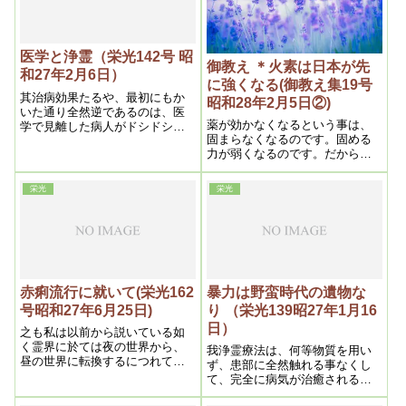
ている如く、現代医学は科学で
はなく推理的産物であり、迷信
であるというのである。
医学と浄霊（栄光142号 昭
御教え ＊火素は日本が先
和27年2月6日）
に強くなる(御教え集19号
其治病効果たるや、最初にもか
昭和28年2月5日②)
いた通り全然逆であるのは、医
薬が効かなくなるという事は、
学で見離した病人がドシドシ治
固まらなくなるのです。固める
ってゆく、全く二十世紀の奇蹟
力が弱くなるのです。だから薬
と言うより外言葉はない。
ではもう固まらないという事で
す。というのは霊界の火素がだ
栄光
栄光
んだん増えて、溶かす力の方が
強くなったから固まらなくなっ
たというわけです。そこで固め
るのは毒ですから、ますます毒
を強くするというわけです。そ
うすると今度は、お医者の方で
薬や注射をやるとコロッと死ん
赤痢流行に就いて(栄光162
暴力は野蛮時代の遺物な
でしまうという事になります。
号昭和27年6月25日)
り （栄光139昭27年1月16
これは固める方が溶かす方より
日）
強くなるからです。この問題も
之も私は以前から説いている如
大変なものです。これは日本が
く霊界に於ては夜の世界から、
我浄霊療法は、何等物質を用い
一番先です。というのは東方の
昼の世界に転換するにつれて
ず、患部に全然触れる事なくし
光は日本から出るから、火素は
段々明るくなり、火素も増える
て、完全に病気が治癒されるの
日本が先に強くなるから、そう
から、浄化は益々旺盛となる。
であって、苦痛もなく不具者に
いう浄化力は日本が一番強いの
其表われが今年の如く今迄にな