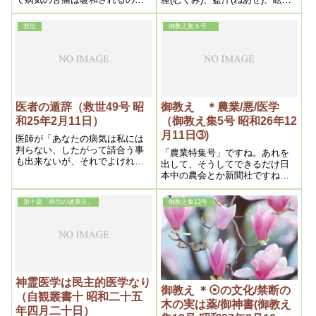
で、之で病が治るものと誤認
(めまい)、不眠、憂欝、麻痺、咳
し、緩和法を続行するのである
嗽(せき)、逆上(のぼせ)、耳鳴、
救世
御教え集５号
が、事実は苦痛緩和と病気の治
冷へ、便秘等である。之等に就
る事とは、根本約に異うのであ
て順次本医術による解説をして
る
みよう。
医者の遁辞（救世49号 昭
御教え ＊農業/悪/医学
和25年2月11日）
（御教え集5号 昭和26年12
月11日➂)
医師が「あなたの病気は私には
判らない、したがって請合う事
「農業特集号」ですね。あれを
も出来ないが、それでよければ
出して、そうしてできるだけ日
診療してみよう」という医師は
本中の農会とか新聞社ですね。
名医であるそうである、成程か
国会議員だとか、そう言う方面
ような医師こそ正直で良心的で
に配ろうと思う。そしてできる
第十篇「神示の健康法」
御教え集13号
あるからである
だけ早く目を醒まさせなかった
ら、下手へたにまごつくと米が
減産して来ます
神霊医学は民主的医学なり
御教え ＊⦿の文化/禁断の
（自観叢書十 昭和二十五
木の実は薬/御神書(御教え
年四月二十日）