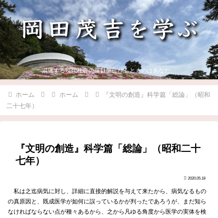
混迷する現代社会の羅針盤にひもとくのはあなた。
ホーム
ホーム
『文明の創造』科学篇「総論」（昭和
二十七年）
『文明の創造』科学篇「総論」（昭和二十
七年）
2020.05.18
私は之迄病気に対し、詳細に直接的解説を与えて来たから、病気なるもの
の真原因と、既成医学が如何に誤っているかが判ったであろうが、まだ知ら
なければならない点が種々あるから、之から凡ゆる角度から医学の実体を検