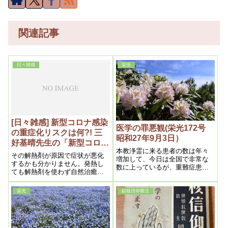
関連記事
日々雑感
栄光
[日々雑感] 新型コロナ感染
医学の罪悪観(栄光172号
の重症化リスクは何?! 三
昭和27年9月3日）
好基晴先生の「新型コロナ
本教浄霊に来る患者の数は年々
とがん」に学ぶ。
その解熱剤が原因で症状が悪化
増加して、今日は全国で非常な
するかも分かりません。発熱し
数に上っているが、重難症患者
ても解熱剤を使わず自然治癒で
は一人の例外なく、医療の結果
熱が下がり回復している人は少
そうなったというのである。之
なくありません。
等を吾々からみると、最初から
栄光
結核信仰療法
何もせず放っておけば已に治っ
ていたのであるが、医療を受け
た為に悪化に悪化しつつ重難症
となり、遂に死の一歩手前に迄