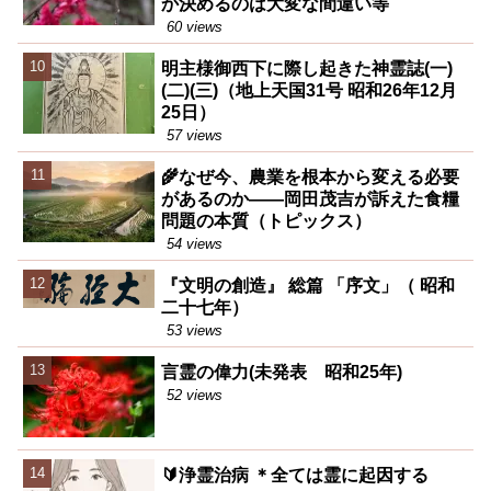
か決めるのは大変な間違い等
60 views
明主様御西下に際し起きた神霊誌(一)
(二)(三)（地上天国31号 昭和26年12月
25日）
57 views
🌾なぜ今、農業を根本から変える必要
があるのか――岡田茂吉が訴えた食糧
問題の本質（トピックス）
54 views
『文明の創造』 総篇 「序文」（ 昭和
二十七年）
53 views
言霊の偉力(未発表 昭和25年)
52 views
🔰浄霊治病 ＊全ては霊に起因する