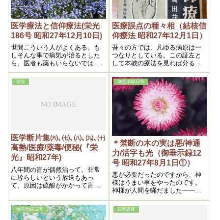
追い詰められた、この種の人の
如何に多いかは、膚に粟あわを
生ずる位である
医学療法と信仰療法(栄光
医療誤点の種々相（結核信
186号 昭和27年12月10日)
仰療法 昭和27年12月1日）
世間こういう人がよくある。も
吾々の方では、凡ゆる病原は一
しそんな事で病気が治るとした
つなりとしている。この証左と
ら、医者も薬もいらないではな
して本教の療法を見れば分る
いかと言うのである。全くその
が、如何なる種類の病気でも、
通りで医者や薬が無くなった
浄霊一本で治して了うのであ
栄光
御垂示録12号
ら、世の中に病人はなくなると
る。処が医学で唱える病理とい
答えざるを得ないのである。以
うのは、実は機械的測定の結果
上の如く現代医学こそ、世界的
を基準とした推理臆測でしかな
迷信の最大なるものであって、
いので、何よりも根本原理が分
人類から病を無くすとしたら、
っているとすれば、其原理通り
何よりもこの迷信を打破するこ
に治療を行えばそれで治る筈
とこそ先決問題である。
で、敢て動物実験などの必要は
医学断片集㈥､㈦､㈧､㈨､㈩
ない筈である。従ってこの事だ
＊禁断の木の実は悪/神通
高熱/医療/薬毒/便秘(『栄
けでも私は全世界の医学者に分
力/活字も光（御垂示録12
光』昭和27年)
らせたなら、現代医学は科学的
号 昭和27年8月1日①）
ではなく、推理、機械、実験の
八年間の盲が偶然治って、非常
三者による苦痛解消手段でしか
悪が必要だったのですから、神
に珍らしいという放送もあっ
ない
様はうまい事をやったのです。
て、原因は硫酸がかかって盲目
神様が人間を瞞だました――だ
になったというのだが、凡すべ
から、神様が瞞すのだから上手
て病気ではなく、そういう災害
うまいに違いない。私は、神様
的のものは放っておいても、年
御垂示録12号
観音講座
は今まで人間を瞞したのだ、本
月さえ経てば自然に治るもので