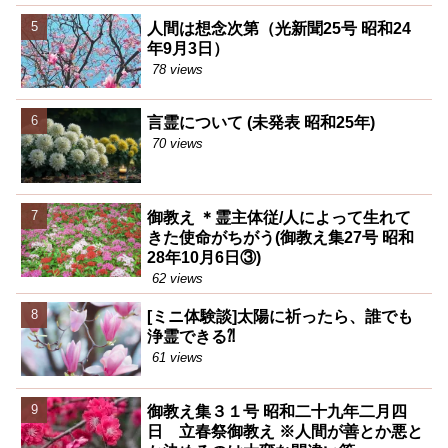
人間は想念次第（光新聞25号 昭和24
年9月3日）
78 views
言霊について (未発表 昭和25年)
70 views
御教え ＊霊主体従/人によって生れて
きた使命がちがう(御教え集27号 昭和
28年10月6日③)
62 views
[ミニ体験談]太陽に祈ったら、誰でも
浄霊できる⁈
61 views
御教え集３１号 昭和二十九年二月四
日 立春祭御教え ※人間が善とか悪と