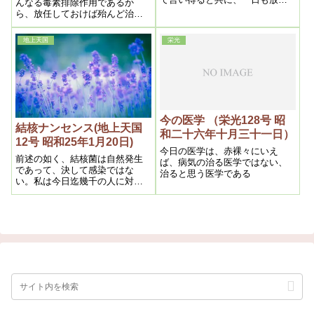
んなる毒素排除作用であるか
ておけない重大問題である事を
ら、放任しておけば殆んど治癒
叫びたいのである
するのであるが、病理不明の医
学は遮二無二浄化停止を行う。
地上天国
栄光
其方法は何人も知る通り絶対安
静を金科玉条とする。安静は運
動停止であるから、この位衰弱
させるものはない
今の医学 （栄光128号 昭
結核ナンセンス(地上天国
和二十六年十月三十一日）
12号 昭和25年1月20日)
今日の医学は、赤裸々にいえ
前述の如く、結核菌は自然発生
ば、病気の治る医学ではない、
であって、決して感染ではな
治ると思う医学である
い。私は今日迄幾千の人に対し
菌の防衛手段をとらないばかり
か、寧ろ感染するようにした
が、一人の感染者も出ないにみ
て明かであるから、この事が判
っただけでも如何に救われるで
あろうかを想うのである。