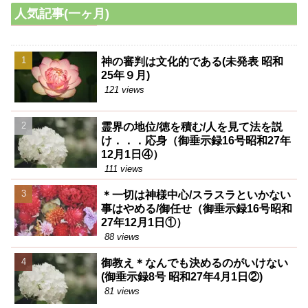
人気記事(一ヶ月)
神の審判は文化的である(未発表 昭和
25年９月)
121 views
霊界の地位/徳を積む/人を見て法を説
け．．．応身（御垂示録16号昭和27年
12月1日④）
111 views
＊一切は神様中心/スラスラといかない
事はやめる/御任せ（御垂示録16号昭和
27年12月1日①）
88 views
御教え＊なんでも決めるのがいけない
(御垂示録8号 昭和27年4月1日②)
81 views