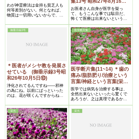
集13号 昭和27年8月16日
わが神霊療法は金持も貧乏人も
②)
お医者さん自身が医学を疑っ
何等差別がない。何となれば、
て、もうこんな事では駄目だ、
物質は一切用いないからで、
怖くて医療は出来ないという事
たゞ眼に見えざる霊の作用で、
になりますから、そうすると別
人体から放射する光波を以てす
に外殻から医学をどうするので
る体当りである。それで医療の
御垂示録3号
医学断片集
なくて、御自分の方で医学を捨
何倍かの効果を奏するのである
ててしまうという事になりま
から、全く理想的である。
す。それも大して長い事はない
のです。だから今書いたのはそ
の警告ですが、そういう訳です
から、そうなってからメシヤ教
は大変な事になります。さっき
＊医者がメシヤ教を発展さ
論文にもあった通り、世界中の
医学断片集(11~14) ＊歯の
せている (御垂示録3号昭
引っ張り凧になるという事があ
痛み/脂肪肥り/治療という
和26年10月5日⑩)
りましたが、そういう風になる
言葉/神経という言葉(栄光
訳です。ですからその時になる
浄化されてるんですね――邪神
159号～162号 昭和27年)
と忙しくて大変ですから、今の
医学では病気を治療する事は、
の為にね。以前にぱっといった
内に出来るだけ御神書を読ん
全然出来ないといったら驚くで
のは、花が咲くんですからね。
で、その用意をして置くという
あろうが、之は真理であるから
ああ言う風にはいきませんよ
事が肝心です。
仕方がない。では誰が治療して
――実が成るんですからね。堅
呉れるかというと、それは自分
実に着々といきます。何しろ、
栄光
栄光
自身の体である。従って若もし
神様のやり口は深いんだから
医療で治るものなら、手術の必
ね。
要はない訳である。つまり医療
では病気の個所が治らないか
ら、止むを得ず其個所を除去し
て了しまうのである,iryou