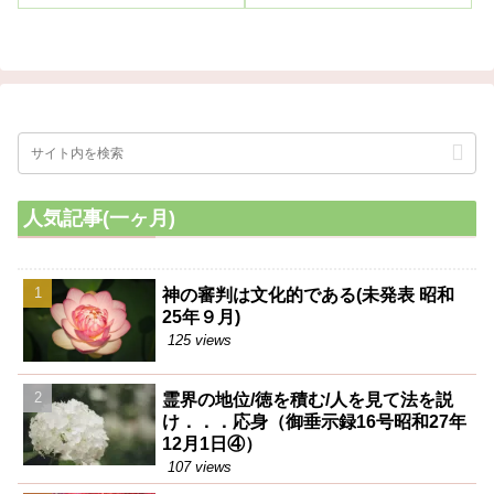
は、本教信者以外ないであろ
母さんが思う執着で、霊界に安
う。従って本教の病気治療は、
住ができなくて、おっ母さんの
科学的には毒素の排除療法であ
霊が呼ぶ訳です。それから子供
り、宗教的には霊の解決法であ
が親を慕う場合に、そう言うの
るから、つまり宗教と科学と両
が憑ると、癲癇が起るんです
建りょうだての救いであって、
ね。
完全なる救いというべきであ
る。
人気記事(一ヶ月)
神の審判は文化的である(未発表 昭和
25年９月)
125 views
霊界の地位/徳を積む/人を見て法を説
け．．．応身（御垂示録16号昭和27年
12月1日④）
107 views