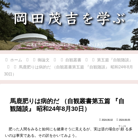
混迷する現代社会の羅針盤にひもとくのはあなた。
ホーム
御論文
自観叢書
第五篇『自観随談』
馬鹿肥りは病的だ （自観叢書第五篇 『自観随談』 昭和24年8月
30日）
馬鹿肥りは病的だ （自観叢書第五篇 『自
観随談』 昭和24年8月30日）
2024.06.02
2024.06.05
すこぶる
肥った人間をみると如何にも健康そうに見えるが、実は逆の場合が
頗
る多
いのは事実である。その訳をかいてみよう。