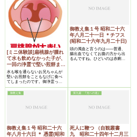
ないのである。そうして、精霊
ら、又浄霊をする。と、気長に
の中心に支配者としての魂があ
やった方が楽にいきます
る。その魂こそ実に生命そのも
のである
御教え集１号 昭和二十六
年八月二十一日 ＊チフス
(昭和二十六年九月二十日)
頭の濁血と言うのは——普通、
[ミニ体験談]扁桃腺が腫れ
腸出血でなくてお腹の方から出
て水も飲めなかった子が、
るんですね。ひどいのは赤痢で
すね。それから、お腹を通らな
一回の浄霊で堅い煎餅まで
いで、肛門から出る——痔出血
食べれるように。
水も喉を通らないお兄ちゃんが
ですね。結構なんです。これは
堅いお煎餅をこともなげに食べ
みんな頭の濁血ですから、そう
てしまったのです。御浄霊って
考えていれば良いですね。
すごいなと思いました。
御教え集
第九篇 ｢光への道｣
御教え集１号 昭和二十六
死人に鞭つ （自観叢書
年八月十六日 ＊ 憑霊(昭和
九 昭和二十四年十二月三