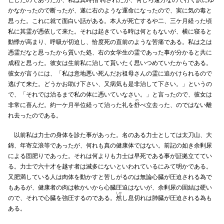
かなかったので断ったが、遂に右のような運命になったので、実に気の毒と
思った。これに就て面白い話がある。本人が死亡するや二、三ケ月経った頃
私に其霊が憑依して来た。それは起きている時は何ともないが、横に寝ると
動悸が高まり、呼吸が切迫し、恰度死の直前のような苦痛である。私は之は
憑霊だなと思ったから質いた処、右の女学生の霊であった事が分かると共に
成程と思った。彼女は生前私に治して貰いたく思いつめていたからである。
彼女が言うには、「私は意地悪い死んだお祖母さんの霊に追かけられるので
逃げて来た。どうかお助け下さい、又病気も是非治して下さい。」というの
で、「それでは治るまで私の体に憑いていなさい。」と言ったので、彼女は
の
非常に喜んだ。約一ケ月半位経って治った礼を
舒
べ立去った、のではない離
れ去ったのである。
以前私は力士の身体を診た事があった。名のある力士としては太刀山、大
錦、年寄立浪等であったが、何れも真の健康体ではない。前記の如き余剰尿
による固肥りであった。それは何よりも力士は早死である事が証拠立ててい
る。力士で六十才を越す者は滅多にないといわれているにみて明かである。
又肥満している人は肉体を動かすと苦しがるのは無論心臓が圧迫される為で
もあるが、健康者の肉は軟かいから心臓圧迫はないが、余剰尿の固結は硬い
しか
ので、それで心臓を強圧するのである。
然
し息切れは肺臓が圧迫される為も
ある。