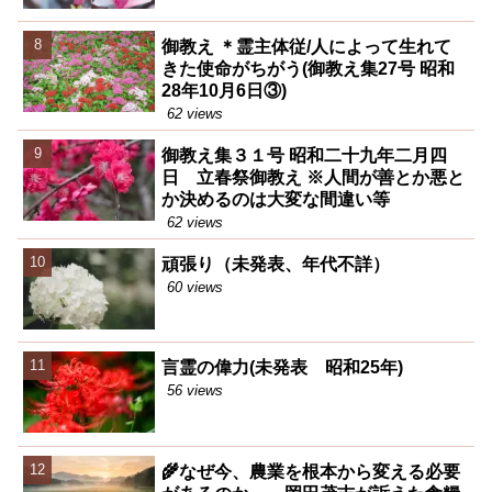
御教え ＊霊主体従/人によって生れて
きた使命がちがう(御教え集27号 昭和
28年10月6日③)
62 views
御教え集３１号 昭和二十九年二月四
日 立春祭御教え ※人間が善とか悪と
か決めるのは大変な間違い等
62 views
頑張り（未発表、年代不詳）
60 views
言霊の偉力(未発表 昭和25年)
56 views
🌾なぜ今、農業を根本から変える必要