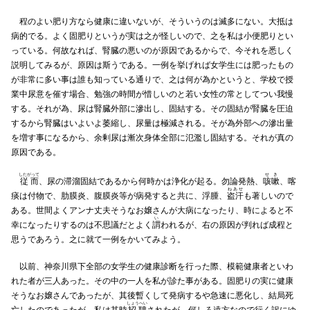
程のよい肥り方なら健康に違いないが、そういうのは滅多にない。大抵は
病的でる。よく固肥りというが実は之が怪しいので、之を私は小便肥りとい
っている。何故なれば、腎臓の悪いのが原因であるからで、今それを悉しく
説明してみるが、原因は斯うである。一例を挙げれば女学生には肥ったもの
が非常に多い事は誰も知っている通りで、之は何が為かというと、学校で授
業中尿意を催す場合、勉強の時間が惜しいのと若い女性の常としてつい我慢
する。それが為、尿は腎臓外部に滲出し、固結する。その固結が腎臓を圧迫
するから腎臓はいよいよ萎縮し、尿量は極減される。そが為外部への滲出量
を増す事になるから、余剰尿は漸次身体全部に氾濫し固結する。それが真の
原因である。
したがって
せき
従而
、尿の滞溜固結であるから何時かは浄化が起る。勿論発熱、
咳嗽
、喀
ねあせ
痰は付物で、肋膜炎、腹膜炎等が病発すると共に、浮腫、
盗汗
も著しいので
ある。世間よくアンナ丈夫そうなお嬢さんが大病になったり、時によると不
い
幸になったりするのは不思議だとよく
謂
われるが、右の原因が判れば成程と
思うであろう。之に就て一例をかいてみよう。
以前、神奈川県下全部の女学生の健康診断を行った際、模範健康者といわ
れた者が三人あった。その中の一人を私が診た事がある。固肥りの実に健康
そうなお嬢さんであったが、其後暫くして発病するや急速に悪化し、結局死
しょうへい
亡したのであったが、私は其時
招聘
されたが、何しろ遠方なので行く訳にゆ