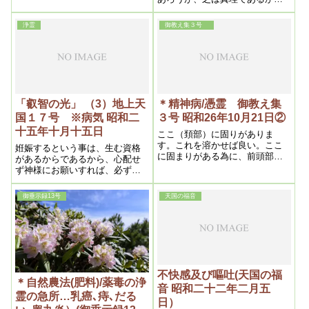
ち十十で、十十を合わすと井(い
仕方がない。では誰が治療して
げた)の字の形になる。すなわち
呉れるかというと、それは自分
ミロクの世の形になる。また十
浄霊
御教え集３号
自身の体である。従って若もし
字架の形にもなり、経緯結んで
医療で治るものなら、手術の必
いづのめという意味である。八
要はない訳である。つまり医療
は開く形で、無数の数を表わ
では病気の個所が治らないか
す。
ら、止むを得ず其個所を除去し
て了しまうのである,iryou
「叡智の光」 （3）地上天
＊精神病/憑霊 御教え集
国１７号 ※病気 昭和二
３号 昭和26年10月21日②
十五年十月十五日
ここ（頚部）に固りがありま
す。これを溶かせば良い。ここ
姙娠するという事は、生む資格
に固まりがある為に、前頭部が
があるからであるから、心配せ
貧血する。そこに奴さんが憑
ず神様にお願いすれば、必ず生
く。狐も憑くし、祖霊も憑くし
めるが、ただ二回の人工流産の
――いくらでも憑く。自分達の
不自然的人為方法が災いしなけ
御垂示録13号
天国の福音
良い遊び場ができたと言う訳で
ればよいと懸念される点がある
すね。替る々々やって来る。そ
から、出来るだけ浄霊をするよ
れが狐達には面白い
うにしなさい。
不快感及び嘔吐(天国の福
＊自然農法(肥料)/薬毒の浄
音 昭和二十二年二月五
霊の急所…乳癌､痔､だる
日）