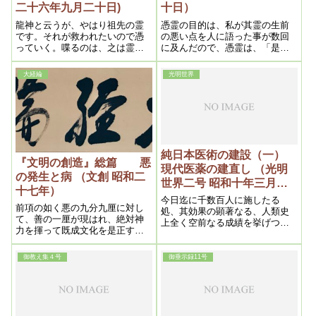
二十六年九月二十日)
十日）
龍神と云うが、やはり祖先の霊
憑霊の目的は、私が其霊の生前
です。それが救われたいので憑
の悪い点を人に語った事が数回
っていく。喋るのは、之は霊の
に及んだので、憑霊は、「是非
性質に依る。フラフラする——
それをやめて呉れ。」と言ふの
之は蛇の霊が憑るとこう云う事
である。私は謝罪し今後を誓約
大経綸
光明世界
があります。中風で倒れたとか
したので、霊は喜んで感謝し去
海岸で水死したと云う霊とは違
った。去るや否や忽ち平常通り
います。気長にやっていれば
となったのである。そうして昔
段々治ります
から死人に鞭打つなと言ふ事が
あるが、全くその通りと思った
のである。
純日本医術の建設（一）
『文明の創造』総篇 悪
現代医薬の建直し （光明
の発生と病 （文創 昭和二
世界二号 昭和十年三月四
十七年）
日）
今日迄に千数百人に施したる
前項の如く悪の九分九厘に対し
処、其効果の顕著なる、人類史
て、善の一厘が現はれ、絶対神
上全く空前なる成績を挙げつつ
力を揮って既成文化を是正する
あり。是に於て観世音菩薩の本
と共に、新文化を打ち樹てる。
願たる、救世済民の一方面とし
早くいえば掌を反えすのであ
て先づ医学の根本的革正を期
御教え集４号
御垂示録11号
る。之が今後に於ける神の経綸
し、此の文を草する所以なり。
の骨子であって、其破天荒的企
図は想像に絶するといってよか
ろう。