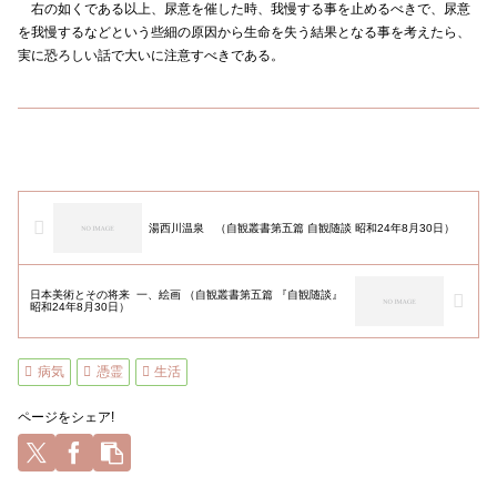
右の如くである以上、尿意を催した時、我慢する事を止めるべきで、尿意
を我慢するなどという些細の原因から生命を失う結果となる事を考えたら、
実に恐ろしい話で大いに注意すべきである。
湯西川温泉 （自観叢書第五篇 自観随談 昭和24年8月30日）
日本美術とその将来 一、絵画 （自観叢書第五篇 『自観随談』
昭和24年8月30日）
病気
憑霊
生活
ページをシェア!