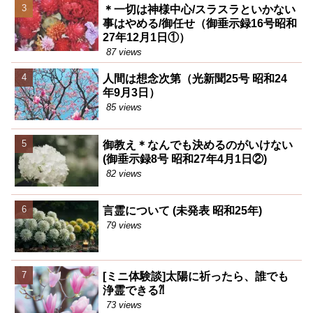
＊一切は神様中心/スラスラといかない
事はやめる/御任せ（御垂示録16号昭和
27年12月1日①）
87 views
人間は想念次第（光新聞25号 昭和24
年9月3日）
85 views
御教え＊なんでも決めるのがいけない
(御垂示録8号 昭和27年4月1日②)
82 views
言霊について (未発表 昭和25年)
79 views
[ミニ体験談]太陽に祈ったら、誰でも
浄霊できる⁈
73 views