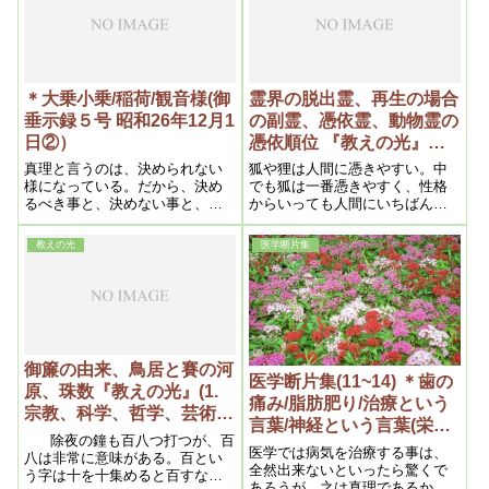
出るのです。あれは大抵な人は
出ます。私なんかも出ます。酷
く凝った時なんか出ます。
＊大乗小乗/稲荷/観音様(御
霊界の脱出霊、再生の場合
垂示録５号 昭和26年12月1
の副霊、憑依霊、動物霊の
日②）
憑依順位 『教えの光』（3.
霊及び霊界の問題)昭和二
真理と言うのは、決められない
狐や狸は人間に憑きやすい。中
十六年五月二十日
様になっている。だから、決め
でも狐は一番憑きやすく、性格
るべき事と、決めない事と、区
からいっても人間にいちばん似
別しなければならない。決める
ている。祖霊がなにか知らせる
事も、永遠に決める、時間的に
場合、よく狐が代わりになって
教えの光
医学断片集
決める、刹那的に決める――と
言う。そういう場合本当のこと
ね。
も嘘のことも言うが、それは狐
の性格である。しかしそれを一
概に祖霊と決めても狐霊と決め
ても間違う。その話の中でまじ
めなことは祖霊の言とみてよ
く、変な話は狐と思えばいい。
御簾の由来、鳥居と賽の河
医学断片集(11~14) ＊歯の
原、珠数『教えの光』(1.
痛み/脂肪肥り/治療という
宗教、科学、哲学、芸術の
言葉/神経という言葉(栄光
問題 ) 昭和二十六年五月二
除夜の鐘も百八つ打つが、百
159号～162号 昭和27年)
医学では病気を治療する事は、
十日
八は非常に意味がある。百とい
全然出来ないといったら驚くで
う字は十を十集めると百すなわ
あろうが、之は真理であるから