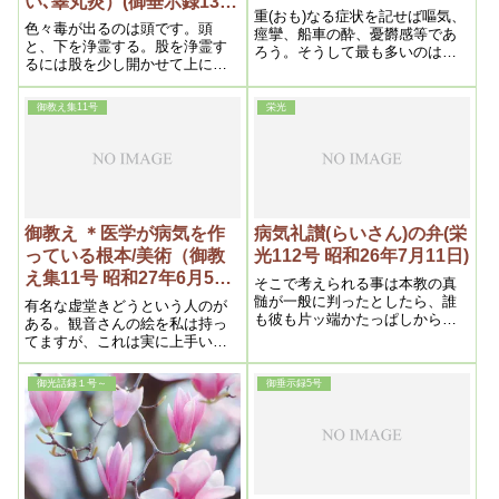
い､睾丸炎）(御垂示録13号
重(おも)なる症状を記せば嘔気、
昭和27年9月1日④)
色々毒が出るのは頭です。頭
痙攣、船車の酔、憂欝感等であ
と、下を浄霊する。股を浄霊す
ろう。そうして最も多いのは嘔
るには股を少し開かせて上に向
気(おうき)である。此原因は脳貧
かって霊が行く様にするので
血に因る胃の反射作用と高熱、
す。そうするとずっと効きま
食物中毒、薬剤中毒、溜飲、幽
御教え集11号
栄光
す。それは肛門と陰部の間にオ
門狭窄(きょうさく)、姙娠の場合
デキみたいなものが出来て穴が
等である
開いている。それで肛門に行く
物がこっちに行く。それを塞が
なければならない。だから肛門
と陰門の間を狙って霊を通すの
です。そうすると早く治りま
御教え ＊医学が病気を作
病気礼讃(らいさん)の弁(栄
す。それから頭です。だいたい
っている根本/美術（御教
光112号 昭和26年7月11日)
後頭部――そこを浄霊する。そ
え集11号 昭和27年6月5日
うすると治ります
そこで考えられる事は本教の真
②）
髄が一般に判ったとしたら、誰
有名な虚堂きどうという人のが
も彼も片ッ端かたっぱしから入
ある。観音さんの絵を私は持っ
って来るに違いない、何いずれ
てますが、これは実に上手いで
は日本人全部が本教信者となる
す。これは字より上手いくらい
のは太鼓判を捺しても間違いあ
です。あまり習ったとは思えな
御光話録１号～
御垂示録5号
るまい、そうなった暁こそ、本
いですね。やはり字が上手い
教のモットーである病貧争絶無
――上手いという事は、それだ
の世界じゃない、日本が如実に
け行が積んで魂が偉くなってい
実現するであろうし、それを見
るから、そういう人のは字を書
た世界各国の人達はこりゃ大変
いても絵を画いても同じにいく
だと、みんな揃って入信する事
んですね
になるであろうから、ここに到