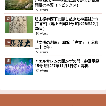
があるのか――岡田茂吉が訴えた食糧
問題の本質（トピックス）
56 views
明主様御西下に際し起きた神霊誌(一)
(二)(三)（地上天国31号 昭和26年12月
25日）
54 views
『文明の創造』 総篇 「序文」（ 昭和
二十七年）
53 views
＊エルサレムの開かずの門（御垂示録
15号 昭和27年11月1日②）再掲
52 views