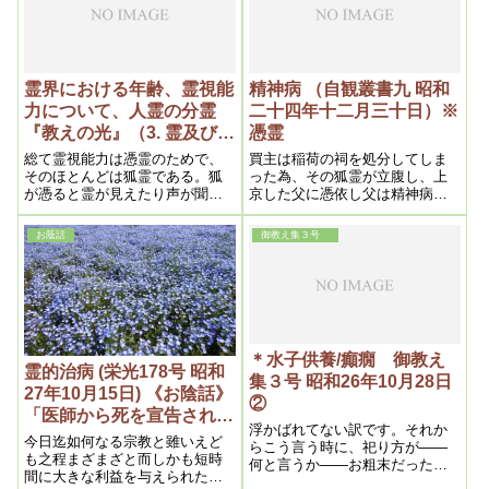
霊界における年齢、霊視能
精神病 （自観叢書九 昭和
力について、人霊の分霊
二十四年十二月三十日）※
『教えの光』（3. 霊及び霊
憑霊
界の問題)昭和二十六年五
総て霊視能力は憑霊のためで、
買主は稲荷の祠を処分してしま
月二十日
そのほとんどは狐霊である。狐
った為、その狐霊が立腹し、上
が憑ると霊が見えたり声が聞こ
京した父に憑依し父は精神病と
えるの
なり終に死亡した。斯様な訳
で、父親の霊と稲荷の霊との二
お蔭話
御教え集３号
つが娘に憑依した為であった。
＊水子供養/癲癇 御教え
霊的治病 (栄光178号 昭和
集３号 昭和26年10月28日
27年10月15日) 《お陰話》
②
「医師から死を宣告された
浮かばれてない訳です。それか
婦人三日間に亘る痙攣から
今日迄如何なる宗教と雖いえど
らこう言う時に、祀り方が――
救わる」
も之程まざまざと而しかも短時
何と言うか――お粗末だった
間に大きな利益を与えられた例
り、それから惜しいとか、おっ