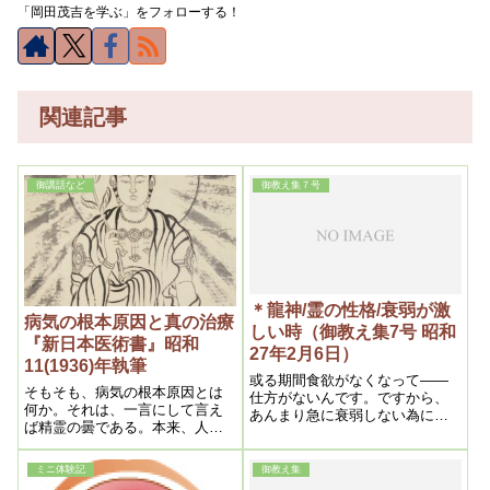
「岡田茂吉を学ぶ」をフォローする！
関連記事
御講話など
御教え集７号
＊龍神/霊の性格/衰弱が激
病気の根本原因と真の治療
しい時（御教え集7号 昭和
『新日本医術書』昭和
27年2月6日）
11(1936)年執筆
或る期間食欲がなくなって――
そもそも、病気の根本原因とは
仕方がないんです。ですから、
何か。それは、一言にして言え
あんまり急に衰弱しない為に
ば精霊の曇である。本来、人体
――そう言う時は浄霊を休んで
は精霊と肉体から成立っている
いるんです。そうすると、幾ら
のであって、肉体ばかりである
か食欲がつきますから、そうし
ミニ体験記
御教え集
ならば、それは単に物質でしか
て食べて身体がしっかりした