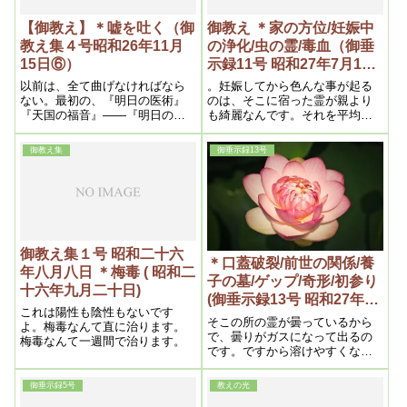
【御教え】＊嘘を吐く（御
御教え ＊家の方位/妊娠中
教え集４号昭和26年11月
の浄化/虫の霊/毒血（御垂
15日⑥）
示録11号 昭和27年7月1日
③）
以前は、全て曲げなければなら
。妊娠してから色んな事が起る
ない。最初の、『明日の医術』
のは、そこに宿った霊が親より
『天国の福音』――『明日の医
も綺麗なんです。それを平均さ
術』なんか、随分曲げて書いて
せる為に、親の汚ない物が浄化
ある。ぼやかして書いてある。
されるという訳です
御教え集
御垂示録13号
徹底しないと言うが、徹底して
書けないですね。『天国の福
音』になると、よほど違ってい
る。この頃になると思いきって
書くから、徹底してますがね。
でもまだ、お医者や何かに気兼
ねして書いている。今度の『文
御教え集１号 昭和二十六
明の創造』なんかは、全然そん
＊口蓋破裂/前世の関係/養
年八月八日 ＊梅毒 ( 昭和二
な事なく思った通りに書いてあ
子の墓/ゲップ/奇形/初参り
十六年九月二十日)
る。世界を相手にするので、や
(御垂示録13号 昭和27年9
やこしい書き方の必要もない
これは陽性も陰性もないです
月1日⑦)
そこの所の霊が曇っているから
よ。梅毒なんて直に治ります。
で、曇りがガスになって出るの
梅毒なんて一週間で治ります。
です。ですから溶けやすくなる
のです。よくゲップが出て痰が
出るという人がありますが、そ
御垂示録5号
教えの光
れは霊の方が出て、後から体が