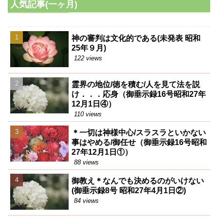
人気記事(一ヶ月)
神の審判は文化的である(未発表 昭和
25年９月)
122 views
霊界の地位/徳を積む/人を見て法を説
け．．．応身（御垂示録16号昭和27年
12月1日④）
110 views
＊一切は神様中心/スラスラといかない
事はやめる/御任せ（御垂示録16号昭和
27年12月1日①）
88 views
御教え＊なんでも決めるのがいけない
(御垂示録8号 昭和27年4月1日②)
84 views