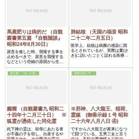
り、宗教的には霊の解決法であ
るから、つまり宗教と科学と両
建りょうだての救いであって、
完全なる救いというべきであ
る。
馬鹿肥りは病的だ （自観
肺結核 （天国の福音 昭和
叢書第五篇 『自観随談』
二十二年二月五日）
昭和24年8月30日）
医学上、結核は病菌の感染に因
るとされているが、実際は曩(さ
尿意を催した時、我慢する事を
き)に説いたごとく誤れる医療の
止めるべきで、尿意を我慢する
為と、今ここに説く処の病霊に
などという些細の原因から生命
因るというこの二つが真の原因
を失う結果となる事を考えた
である。
ら、実に恐ろしい話で大いに注
第九篇 ｢光への道｣
御垂示録１号
意すべきである。
癲癇 （自観叢書九 昭和二
※邪神、八大龍王、稲荷、
十四年十二月三十日） ※
霊媒 (御垂示録１号 昭和
狐霊が憑依した同化霊
二十六年八月八日 ④)
此下婢の霊は、祖母にあたる者
ですから八大龍王が家来になつ
が不義の子を宿し、出産するや
て闘つている。五男三女と言う
圧死させた。その嬰児の霊であ
のは、五柱の男神様と三柱の女