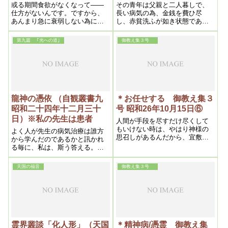
か、全てが霊的な要因によるも
或る期間食欲がなくなって――
その青年は父親と二人暮しで、
のだと言っても過言ではないと
仕方がないんです。ですから、
長い病気の為、金銭を費ひ尽
思います。その意味では、霊感
あんまり急に衰弱しない為に
し、赤貧洗ふが如き状態であっ
の強い人、取分け審神者師的な
――そう言う時は浄霊を休んで
たから、死後の追善供養など殆
役目のできる人が、明主様の救
いるんです。そうすると、幾ら
んど行はなかったのである。従
いのご神業に繋がってほしいも
第九篇 ｢光への道｣
御教え集３号
か食欲がつきますから、そうし
而、霊は霊界に於て孤独不遇で
のだと思っています
て食べて身体がしっかりした
あるから、私によって祀って貰
ら、又浄霊をする。と、気長に
ひたい希望で、私の妻に憑依し
やった方が楽にいきます
たのである。
龍神の憑依 （自観叢書九
＊お任せする 御教え集３
昭和二十四年十二月三十
号 昭和26年10月15日⑥
日）※私の先生は患者
人間が手段を尽すだけ尽くして
もいけない時は、やはり神様の
よく人が先生の病気治療は誰方
思召しがあるんだから、宜敷く
から学んだのであるかと訊かれ
神様にお任せします。と言うそ
る毎に、私は、斯う答える。私
れで良いんです。
の先生は患者である。患者に聞
き、患者から教はるそれで段々
天国の福音
御教え集３号
病気の原因など識るようになっ
たのだから、私の師は患者であ
るといふのが本当である
霊界叢談「化人形」（天国
＊精神病/憑霊 御教え集