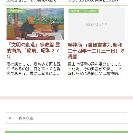
る。その嬰児の霊へ、祖母に関
神様ですね。その又眷族があ
係ある狐霊が憑依し、同化霊と
り、関係があります。
文明の創造
第九篇 ｢光への道｣
なって活動したのである。
『文明の創造』宗教篇 霊
精神病 （自観叢書九 昭和
的病気 「癌病」昭和２７
二十四年十二月三十日）※
年
憑霊
癌の病として、最も多く而も難
買主は稲荷の祠を処分してしま
症であるのは、何と言っても胃
った為、その狐霊が立腹し、上
癌であろう。曩には薬毒による
京した父に憑依し父は精神病と
擬似胃癌を詳説したから、之か
なり終に死亡した。斯様な訳
ら真症胃癌の原因である憑霊の
で、父親の霊と稲荷の霊との二
事をかくのであるが、此霊は殆
つが娘に憑依した為であった。
んど蛇の霊である