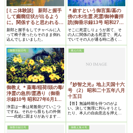
[ミニ体験談] 新郎と握手
＊赦すという御言葉/墓の
して癲癇症状が出るよう
傍の木/生霊.死霊/御神書拝
に。関係すると思われる心
読(御垂示録13号 昭和27年
霊スポットの霊を救霊して
9月1日③)
新郎と握手をしてチャペルに入
そこに死霊しりょうが居て、そ
解決！
って椅子座ったらそのまま倒れ
の人に関係のある死霊で、死ん
込んでしまいました。
でいてその人が通る時に憑くの
です。そういう時に祝詞を奏げ
てやると良いです
御垂示録10号
教えの光
『妙智之光』地上天国十六
御教え ＊薬毒/稲荷/頭の毒/
号 （2） 昭和二十五年八月
浄霊の急所/霊憑り（御垂
十五日
示録10号 昭和27年6月1日
【答】無論時期を待つのがよ
②）
浄霊は一番は尾骶骨びていこつ
い。決して無理に判らそうとし
ですね。それから股ももの外側
たり、本人の自由意志を押えつ
――此処に固まりがあります。
けたりしてはいけない。信仰は
それでいいです。本元ほんもと
或程度霊の曇りが除れぬと入れ
は、足は凡て尾骶骨にあるんだ
ぬものである。 浄霊は、特に
御垂示録11号
御教え集４号
から、此処を浄霊する事です。
先方から頼まぬ以上決してすべ