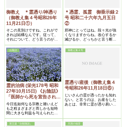
御教え ＊霊憑り/神憑り
＊憑霊、孤霊 御垂示録２
（御教え集４号昭和26年
号 昭和二十六年九月五日
11月21日①）
②
そこの見別けですね。これがで
邪神にとってはね。段々光が強
きれば結構なんです。従って、
くなりますからね。改心するか
それについて、どう言うのが本
滅びるか、どっちかと言う断末
当で、どう言うのが嘘だ。と言
魔になって来るからね。
う事を、できるだけ解り易く書
お蔭話
御教え集４号
いたんです。それを読ませま
す。
霊憑り/産後（御教え集４
霊的治病 (栄光178号 昭和
号昭和26年11月18日⑥）
27年10月15日) 《お陰話》
じいさんの霊が憑ったかも知れ
「医師から死を宣告された
ない。と言うのは、お産をした
婦人三日間に亘る痙攣から
今日迄如何なる宗教と雖いえど
あとは、非常に霊が憑り易い。
救わる」
も之程まざまざと而しかも短時
貧血する為にね。だから、産後
間に大きな利益を与えられた例
おかしくなるのがありますが、
は、本教信者以外ないであろ
その為です。出るべき血が出な
う。従って本教の病気治療は、
かったので足に来た
第五篇『自観随談』
天国の福音
科学的には毒素の排除療法であ