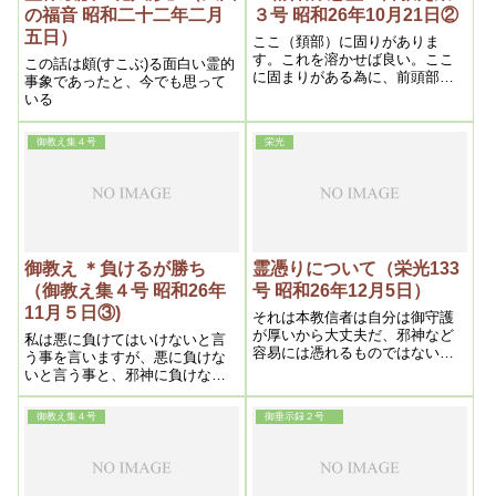
の福音 昭和二十二年二月
３号 昭和26年10月21日②
五日）
ここ（頚部）に固りがありま
す。これを溶かせば良い。ここ
この話は頗(すこぶ)る面白い霊的
に固まりがある為に、前頭部が
事象であったと、今でも思って
貧血する。そこに奴さんが憑
いる
く。狐も憑くし、祖霊も憑くし
――いくらでも憑く。自分達の
御教え集４号
栄光
良い遊び場ができたと言う訳で
すね。替る々々やって来る。そ
れが狐達には面白い
御教え ＊負けるが勝ち
霊憑りについて（栄光133
（御教え集４号 昭和26年
号 昭和26年12月5日）
11月５日③)
それは本教信者は自分は御守護
が厚いから大丈夫だ、邪神など
私は悪に負けてはいけないと言
容易には憑れるものではないと
う事を言いますが、悪に負けな
安心している其油断である。こ
いと言う事と、邪神に負けない
の考え方が隙を与える事にな
と言う事は違うんですよ
り、邪神は得たり畏しと憑依し
御教え集４号
御垂示録２号
て了う。而も小乗信仰者で熱心
であればある程憑り易いから始
末が悪い。