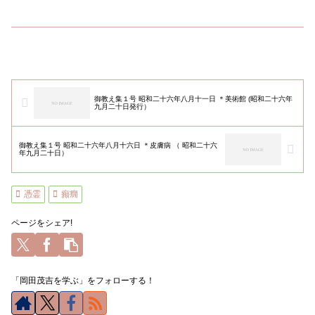
御教え集１号 昭和二十六年八月十一日 ＊美術館 (昭和二十六年
九月二十日発行）
御教え集１号 昭和二十六年八月十六日 ＊皮膚病 （ 昭和二十六
年九月二十日）
憑霊
癲癇
ページをシェア!
「岡田茂吉を学ぶ」をフォローする！