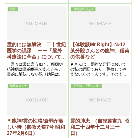
が変わるのでしょう。そして、
した。
子孫の誰に縋ればいいのかを知
救世
体験談Mr.Right
っていて、救いを求めて来るの
だと思います。その意味では、
救世主である明主様の信者に縋
るのが一番の近道であるという
ことだと思います
霊的には無解決 二十世紀
【体験談Mr.Right】№12
医学の誤謬 ーー「脳外
某分院さんとの龍神、稲荷
科療法に革命」についてー
の供養など
ー（救世49号 昭和25年2月
吾々は常に言う如く、癲癇や
Ｋさんは、霊的な分野において
11日）
精神病は霊的疾患であるから、
の私の師匠であり、尊敬してや
霊的に解決しない限り効果はな
まない方の一人です。そのよう
い、この点判り易くいえば、悪
な方が、全国的にも組織に埋も
戯いたずら小僧がワルサをする
れているような気がします。そ
御教え集７号
第九篇 ｢光への道｣
からというので、手足を縛って
のような方々が、活躍できると
おくようなものである、成程そ
きが訪れてこそ、昼の世界が近
れで一時的悪戯は出来ないが、
づいてくるのだと思っていま
その代り人間の生活行動も出来
す。はっきりとした霊的なご浄
ないから、反って困ると同様で
化は勿論ですが、さまざまな病
ある。
気の方々も、その原因には霊的
な要因がある場合が多いと思っ
＊龍神/霊の性格/衰弱が激
霊的肺患 （自観叢書九 昭
ています。精神病院が精神病患
しい時（御教え集7号 昭和
和二十四年十二月三十
者で賑わっているという話を聞
27年2月6日）
日）
きますが、そのほとんどという