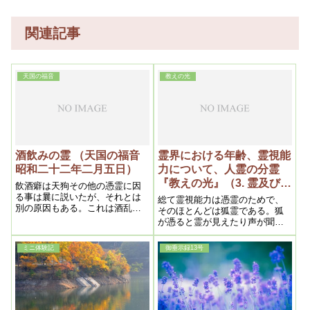
関連記事
天国の福音
教えの光
酒飲みの霊 （天国の福音
霊界における年齢、霊視能
昭和二十二年二月五日）
力について、人霊の分霊
『教えの光』（3. 霊及び霊
飲酒癖は天狗その他の憑霊に因
界の問題)昭和二十六年五
る事は曩に説いたが、それとは
総て霊視能力は憑霊のためで、
別の原因もある。これは酒乱即
月二十日
そのほとんどは狐霊である。狐
ち酔うと人格が一変するので、
が憑ると霊が見えたり声が聞こ
次のごとき例があった.
えるの
ミニ体験記
御垂示録13号