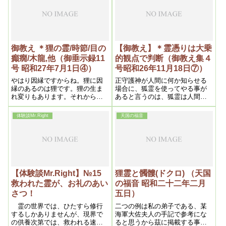
それから足が重かったり、動き
きではない。
が悪いのは股の外側ですね。此
処が固いものです。固いのは足
のあがきが悪くて、動きが取れ
ない。それから凡て足の工合の
悪い時は此処尾骶骨を浄霊す
御教え ＊狸の霊/時節/目の
【御教え】＊霊憑りは大乗
る。それで大体足は治るもので
癲癇/木龍,他（御垂示録11
的観点で判断（御教え集４
す。
号 昭和27年7月1日④）
号昭和26年11月18日⑦）
やはり因縁ですからね。狸に因
正守護神が人間に何か知らせる
縁のあるのは狸です。狸の生ま
場合に、狐霊を使ってやる事が
れ変りもあります。それから男
あると言うのは、狐霊は人間に
の霊が女に憑いて、その男に狸
喋ったりする事が、非常にうま
が憑いている場合もあります
いので、そう言う場合に正守護
体験談Mr.Right
天国の福音
神が狐霊を使うと狐霊が憑って
色々喋るが、処が正守護神の命
じたままを言えば良いが、狐は
――何しろ狐ですから、地金が
出るんです
【体験談Mr.Right】№15
狸霊と髑髏(ドクロ) （天国
救われた霊が、お礼のあい
の福音 昭和二十二年二月
さつ！
五日）
霊の世界では、ひたすら修行
二つの例は私の弟子である、某
するしかありませんが、現界で
海軍大佐夫人の手記で参考にな
の供養次第では、救われる速さ
ると思うから茲に掲載する事と