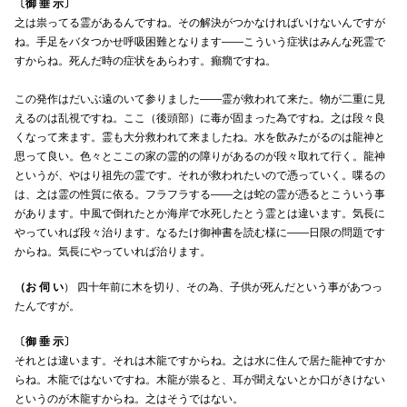
〔御 垂 示〕
之は祟ってる霊があるんですね。その解決がつかなければいけないんですが
ね。手足をバタつかせ呼吸困難となります——こういう症状はみんな死霊で
すからね。死んだ時の症状をあらわす。癲癇ですね。
この発作はだいぶ遠のいて参りました——霊が救われて来た。物が二重に見
えるのは乱視ですね。ここ（後頭部）に毒が固まった為ですね。之は段々良
くなって来ます。霊も大分救われて来ましたね。水を飲みたがるのは龍神と
思って良い。色々とここの家の霊的の障りがあるのが段々取れて行く。龍神
というが、やはり祖先の霊です。それが救われたいので憑っていく。喋るの
は、之は霊の性質に依る。フラフラする——之は蛇の霊が憑るとこういう事
があります。中風で倒れたとか海岸で水死したとう霊とは違います。気長に
やっていれば段々治ります。なるたけ御神書を読む様に——日限の問題です
からね。気長にやっていれば治ります。
（お 伺 い
） 四十年前に木を切り、その為、子供が死んだという事があつっ
たんですが。
〔御 垂 示〕
それとは違います。それは木龍ですからね。之は水に住んで居た龍神ですか
らね。木龍ではないですね。木龍が祟ると、耳が聞えないとか口がきけない
というのが木龍すからね。之はそうではない。