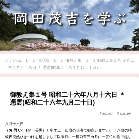
混迷する現代社会の羅針盤にひもとくのはあなた。
ホーム
会話集
御教え集
御教え集１号 昭和二
十六年八月十六日 ＊ 憑霊(昭和二十六年九月二十日)
御教え集１号 昭和二十六年八月十六日 ＊
憑霊(昭和二十六年九月二十日)
2022.10.17
2022.11.04
八月十六日
（お 伺 い）
T.M（長男）と申す二十四歳の信者で御座いますが、十八歳の時
或夜突然ひきつけを起しまして以来月に一度乃至三カ月に一度位の割で起し