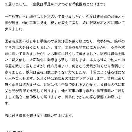
て居りました。（症状は手足をバタつかせ呼吸困難となります）
一年程前から此発作は大分遠のいて参りましたが、今度は後頭部の頭痛と不
眠が続き、物が二重に見え、視力が衰えて参り、終に眼球が右と左に開いて
参りました。
医者も原因不明と申し手術の寸前御浄霊を戴く様になり、病勢好転、眼球の
開き方は大分好くなりました。其間、水を昼夜非常に飲みたがり、薬缶を枕
頭に置いて飲みましたが、之も順調に好くして戴きました。家族は祖母を除
いて皆入信し、大変熱心に御導きも致して居ります。本人も進んで他人の御
浄霊を致して居りますが、此六月頃より、何となく元気が無くなり衰弱して
参りました。以前は左程口数は多くない方でしたが、非常によく喋る様にな
り人を笑わせます。又歩く時は酒飲みの様にフラフラ致します。苦痛は余り
無く食事は進みません。此家は代々中気で倒れる人が多く、又祖母の代に其
父と兄が海岸で水死して居ります。他の家事の事は非常に御守護戴いて居り
まして熱心に信仰致して居りますが、長男だけが右の様な状態で御座いま
す。
右に付き御教を賜り度く御願い申上げます。