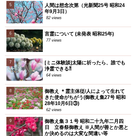
人間は想念次第（光新聞25号 昭和24
年9月3日）
82 views
言霊について (未発表 昭和25年)
77 views
[ミニ体験談]太陽に祈ったら、誰でも
浄霊できる⁈
64 views
御教え ＊霊主体従/人によって生れて
きた使命がちがう(御教え集27号 昭和
28年10月6日③)
62 views
御教え集３１号 昭和二十九年二月四
日 立春祭御教え ※人間が善とか悪と
か決めるのは大変な間違い等