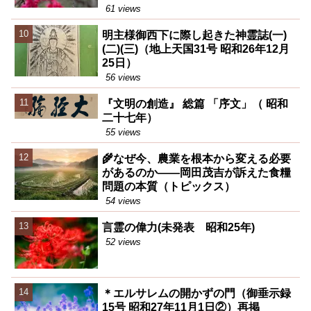
61 views
明主様御西下に際し起きた神霊誌(一)
(二)(三)（地上天国31号 昭和26年12月
25日）
56 views
『文明の創造』 総篇 「序文」（ 昭和
二十七年）
55 views
🌾なぜ今、農業を根本から変える必要
があるのか――岡田茂吉が訴えた食糧
問題の本質（トピックス）
54 views
言霊の偉力(未発表 昭和25年)
52 views
＊エルサレムの開かずの門（御垂示録
15号 昭和27年11月1日②）再掲