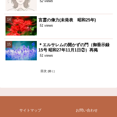
52 views
言霊の偉力(未発表 昭和25年)
51 views
＊エルサレムの開かずの門（御垂示録
15号 昭和27年11月1日②）再掲
51 views
目次
サイトマップ
お問い合わせ