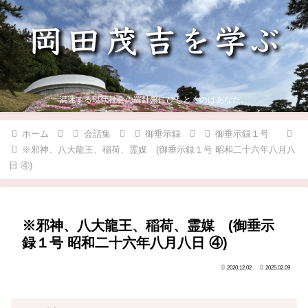
混迷する現代社会の羅針盤にひもとくのはあなた。
ホーム
会話集
御垂示録
御垂示録１号
※邪神、八大龍王、稲荷、霊媒 (御垂示録１号 昭和二十六年八月八
日 ④)
※邪神、八大龍王、稲荷、霊媒 (御垂示
録１号 昭和二十六年八月八日 ④)
2020.12.02
2025.02.09