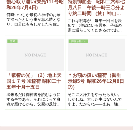
された者は。勿論結核と同様に
慢心取り違い(栄光111号昭
特別御面会 昭和二六年七
なる
和26年7月4日)
月八日 午後一時三〇分よ
り約二時間 （於）神山
何時いつしか最初の神様のお蔭
荘 上の間 ※その2
で治ったという事が忘れ勝とな
これは釈尊が、毎年一回日を決
り、自分にももしかしたら偉い
めて、地獄にいる霊を、子孫の
点があるのではないかと思う人
家に還らしてくださるのであ
もある、処がこれが立派な慢心
る。
であって、この時が最も危険期
信仰
御垂示録5号
であるから、大いに警戒しなけ
ればならない、というのは考え
方が逆になるからである、なぜ
かと言えば、私が常に注意する
通り、力を抜く程いいとしてい
るのはこの点で、即ち力とは人
間力であるから、人間力を抜く
「叡智の光」（2）地上天
＊お額の扱い/稲荷（御垂
程いい訳である、この理によっ
国１７号 ※稲荷 昭和二十
示録5号 昭和26年12月8日
て慢心するとどうも人間力が加
わりたがる、何よりもそうなる
五年十月十五日
⑦）
と浄霊の効き目が薄くなる
出来るだけ御神書を読むように
そこに大浄力をやったら良い。
する事である。それによって身
しかしね。大した事はないんで
魂が磨けるから、父親の反対も
すよ。だからね――まあ、強い
段々薄らぎ、再び信仰を取戻す
て場所を決める場合にはそうす
事になる。焦らず時節を待つべ
れば良いと言うので、そう違っ
きだ。
ても、別に差支えないですよ。