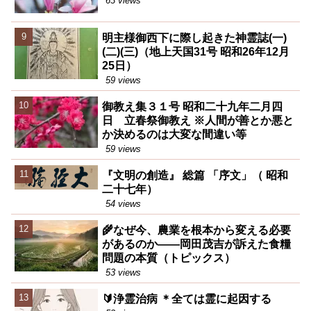
63 views
明主様御西下に際し起きた神霊誌(一)
(二)(三)（地上天国31号 昭和26年12月
25日）
59 views
御教え集３１号 昭和二十九年二月四
日 立春祭御教え ※人間が善とか悪と
か決めるのは大変な間違い等
59 views
『文明の創造』 総篇 「序文」（ 昭和
二十七年）
54 views
🌾なぜ今、農業を根本から変える必要
があるのか――岡田茂吉が訴えた食糧
問題の本質（トピックス）
53 views
🔰浄霊治病 ＊全ては霊に起因する