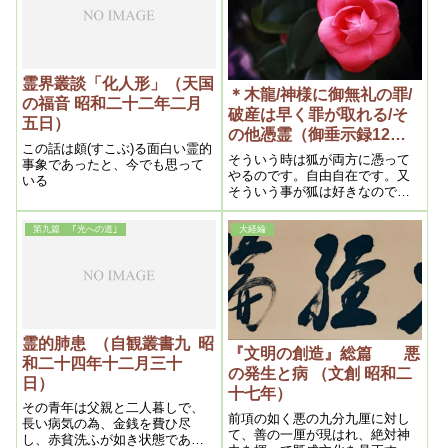
霊界叢談「化人形」（天国
＊木龍/神様に御無礼の罪/
の福音 昭和二十二年二月
破産は早く罪が取れる/そ
五日）
の他憑霊（御垂示録12号
この話は頗(すこぶ)る面白い霊的
昭和27年8月1日⑤）
そういう時は狐が両方に憑って
事象であったと、今でも思って
やるのです。自由自在です。又
いる
そういう事が狐は好きなので
す。人間を瞞して踊らせる。ま
た人間を瞞だましてやらせると
第九篇 ｢光への道｣
大経綸
狐の仲間での自慢優越になる。
あいつは偉いという事になる。
霊的肺患 （自観叢書九 昭
『文明の創造』総篇 悪
和二十四年十二月三十
の発生と病 （文創 昭和二
日）
十七年）
その青年は父親と二人暮しで、
前項の如く悪の九分九厘に対し
長い病気の為、金銭を費ひ尽
て、善の一厘が現はれ、絶対神
し、赤貧洗ふが如き状態であっ