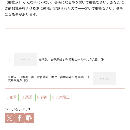
《御垂示》 そんな事じゃない。参考になる事を聞いて御覧なさい。あなたに
霊的知識を得させる為に神様が寄越されたので――聞いて御覧なさい。参考
になる事があります。
※病気 御垂示録１号 昭和二十六年八月八日 ③
※愛人、日本画、書、総合芸術、井戸 御垂示録１号 昭和二十
六年八月八日⑤
稲荷
憑霊
邪神
八大龍王
ページをシェア!