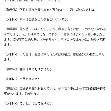
《御垂示》 何時も違った霊が出ると言うのか――憑り易いんですね。
《お伺い》 本人は霊媒をした事もないそうです。
《御垂示》 霊が憑って喋るんでしょう。喋ると言うのは、一つでなく変わる
んでしょう。元、日蓮宗ではないですか。日蓮宗にはよくそう言う事があり
ます。霊が非常に憑り易い人があります。そう言うのは片っ端から憑って来
ます。
《お伺い》 出た霊は、お道に救われたのは結構だ。厭(あ)きない様にと申し
ます。
《御垂示》 意識は全然ありませんか。
《お伺い》 全然ありません。
《御垂示》 霊媒的素質があるんですね。そう言う事によって霊的知識を得る
事があります。恐がらないで――
《お伺い》 ていねいにしております。