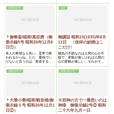
それをやめて呉れ。」と言ふの
ている。祖霊がなにか知らせる
である。私は謝罪し今後を誓約
場合、よく狐が代わりになって
御垂示録5号
信仰
したので、霊は喜んで感謝し去
言う。そういう場合本当のこと
った。去るや否や忽ち平常通り
も嘘のことも言うが、それは狐
となったのである。そうして昔
の性格である。しかしそれを一
から死人に鞭打つなと言ふ事が
概に祖霊と決めても狐霊と決め
あるが、全くその通りと思った
ても間違う。その話の中でまじ
のである。
めなことは祖霊の言とみてよ
く、変な話は狐と思えばいい。
＊御奉斎/稲荷/真症癌（御
御講話 昭和10(1935)年8月
垂示録5号 昭和26年12月6
11日 〈信仰の妙諦はこ
日①）
こだけ〉
本人の希望なら良い。霊界で救
陽気の不順なのは人間の心が不
われるからね。ただ、重病でい
順で、変動が激しければ人間の
けないと言うのは、奉斎すると
心の変動が激しい。それがそっ
治ると言う、治る為に奉斎する
くりそのまま天気に出る。人の
と言うのは、いけないんです。
悪口を言ったり、悪いことを言
御垂示録5号
御垂示録２号
今の場合は本人が、信仰に対す
ったりすると霊界が曇る。ある
る理解ができているから、霊を
程度曇ると掃除されなければな
救うと言う意味で、早くやった
らぬ一つの法則ができている。
方が良いです。
従ってそれは風によって吹き払
い、あるいは大雨によって水で
流し、火によって浄化したりさ
れる。もしそれが浄化されなか
＊大乗小乗/稲荷/観音様(御
※邪神の方で一番恐いのは
ったら、ある程度まで人間は弱
垂示録５号 昭和26年12月1
神様 御垂示録2号② 昭和
る。従って人類は栄えない。衰
日②）
二十六年九月一日
亡する