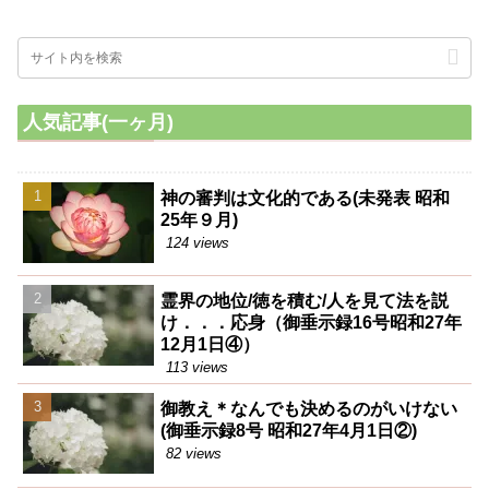
人気記事(一ヶ月)
神の審判は文化的である(未発表 昭和
25年９月)
124 views
霊界の地位/徳を積む/人を見て法を説
け．．．応身（御垂示録16号昭和27年
12月1日④）
113 views
御教え＊なんでも決めるのがいけない
(御垂示録8号 昭和27年4月1日②)
82 views