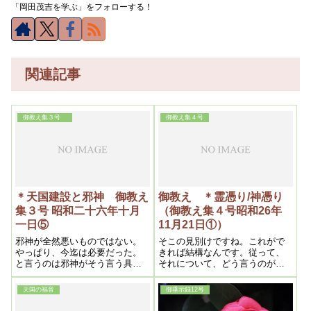
「岡田茂吉を学ぶ」をフォローする！
関連記事
御教え集３号
御教え集４号
＊天国建設と邪神 御教え
御教え ＊霊憑り/神憑り
集３号 昭和二十六年十月
（御教え集４号昭和26年
一日⑤
11月21日①）
邪神が全然悪いものではない。
そこの見別けですね。これがで
やっぱり、今迄は必要だった。
きれば結構なんです。従って、
と言うのは邪神がそう言う具合
それについて、どう言うのが本
にしないと、物質文化はこう言
当で、どう言うのが嘘だ。と言
う風には発達しなかった。発達
う事を、できるだけ解り易く書
天国の福音
御垂示録12号
させるには邪神がそうしなけれ
いたんです。それを読ませま
ばならない
す。