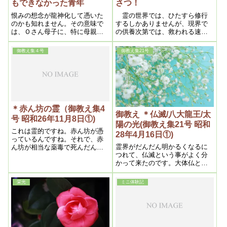
もできなかった青年
さつ！
恨みの想念が龍神化して憑いた
霊の世界では、ひたすら修行
のかも知れません。その意味で
するしかありませんが、現界で
は、Ｏさん母子に、特に母親の
の供養次第では、救われる速さ
Ｏさんに縁のある霊だったのか
が変わるのでしょう。そして、
も知れません。ただ言えること
子孫の誰に縋ればいいのかを知
御教え集４号
御教え集21号
は、某離脱教団に入信してから
っていて、救いを求めて来るの
おかしくなったということです
だと思います。その意味では、
から、どの宗教と関わりを持つ
救世主である明主様の信者に縋
かは、慎重にしなければいけな
るのが一番の近道であるという
いと思わされる事例だったと思
ことだと思います
います。
＊赤ん坊の霊（御教え集4
御教え ＊仏滅/八大龍王/太
号 昭和26年11月8日①)
陽の光(御教え集21号 昭和
これは霊的ですね。赤ん坊が憑
28年4月16日①)
っているんですね。それで、赤
霊界がだんだん明かるくなるに
ん坊が相当な薬毒で死んだんで
つれて、仏滅という事がよく分
す。それで、その憑っている赤
かって来たのです。大体仏とい
ん坊が、段々浄化が起こって来
うものはみんな神様の化身で
て、その毒が、今出ているんで
す。これはお釈迦さんが、仏滅
す。非常に結構です。ある時期
栄光
ミニ体験記
の世の間は神様では駄目だか
迄こんな様な具合で、段々良く
ら、隠退して時を待つか、さも
なります。そうすると頭もよほ
なければ仏になって働けという
ど良くなります。
事を言われているのです。そこ
で日本の八人男女やたりおとめ