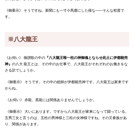
《御垂示》 そうですね。新聞にも一寸小馬鹿にした様な――そんな程度で
す。
※八大龍王
《お伺い》 御讃歌の中の
『八大龍王唯一柱の神御魂とならせ此土に伊都能売
神』
の八大 龍王とは、その中のお仕事で、八大龍王がそれぞれのお働きをな
さる訳でしょうか。
《御垂示》 そうです。その中の総師が伊都能売神です。八大龍王は家来です
からね。
《お伺い》 赤龍、黒龍には関係ありませんでしょうか。
《御垂示》 大いにあります。ですから八大龍王が家来になって闘っている。
五男三女と言うのは、五柱の男神様と三柱の女神様ですね。その又眷族があ
り、関係があります。