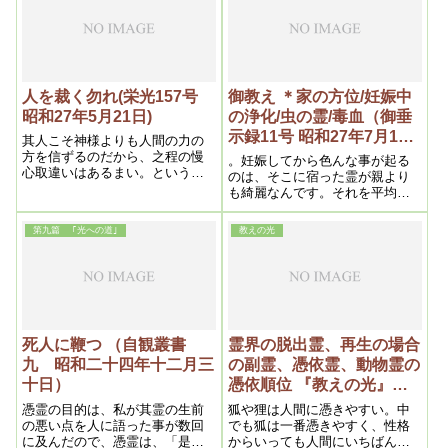
チャにするのが邪神です
じたままを言えば良いが、狐は
――何しろ狐ですから、地金が
出るんです
人を裁く勿れ(栄光157号
御教え ＊家の方位/妊娠中
昭和27年5月21日)
の浄化/虫の霊/毒血（御垂
示録11号 昭和27年7月1日
其人こそ神様よりも人間の力の
③）
方を信ずるのだから、之程の慢
。妊娠してから色んな事が起る
心取違いはあるまい。というよ
のは、そこに宿った霊が親より
うに我メシヤ教は最高の神様
も綺麗なんです。それを平均さ
が、一切統轄なされているの
せる為に、親の汚ない物が浄化
で、間違った人に対しては、神
されるという訳です
第九篇 ｢光への道｣
教えの光
様は最初其人を覚らせるべく御
気づけをされるが、それで覚ら
ない時は命迄召上げられる事が
よくある。
死人に鞭つ （自観叢書
霊界の脱出霊、再生の場合
九 昭和二十四年十二月三
の副霊、憑依霊、動物霊の
十日）
憑依順位 『教えの光』（3.
霊及び霊界の問題)昭和二
憑霊の目的は、私が其霊の生前
狐や狸は人間に憑きやすい。中
十六年五月二十日
の悪い点を人に語った事が数回
でも狐は一番憑きやすく、性格
に及んだので、憑霊は、「是非
からいっても人間にいちばん似