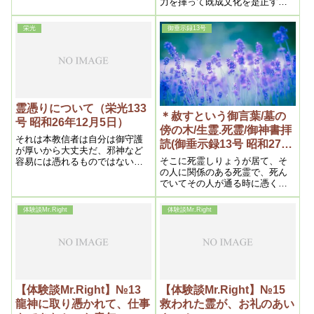
力を揮って既成文化を是正する
たから、死後の追善供養など殆
と共に、新文化を打ち樹てる。
んど行はなかったのである。従
早くいえば掌を反えすのであ
而、霊は霊界に於て孤独不遇で
栄光
御垂示録13号
る。之が今後に於ける神の経綸
あるから、私によって祀って貰
の骨子であって、其破天荒的企
ひたい希望で、私の妻に憑依し
図は想像に絶するといってよか
たのである。
ろう。
霊憑りについて（栄光133
＊赦すという御言葉/墓の
号 昭和26年12月5日）
傍の木/生霊.死霊/御神書拝
それは本教信者は自分は御守護
読(御垂示録13号 昭和27年
が厚いから大丈夫だ、邪神など
9月1日③)
そこに死霊しりょうが居て、そ
容易には憑れるものではないと
の人に関係のある死霊で、死ん
安心している其油断である。こ
でいてその人が通る時に憑くの
の考え方が隙を与える事にな
です。そういう時に祝詞を奏げ
り、邪神は得たり畏しと憑依し
てやると良いです
て了う。而も小乗信仰者で熱心
体験談Mr.Right
体験談Mr.Right
であればある程憑り易いから始
末が悪い。
【体験談Mr.Right】№13
【体験談Mr.Right】№15
龍神に取り憑かれて、仕事
救われた霊が、お礼のあい