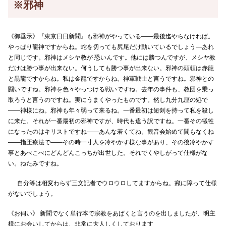
※邪神
《御垂示》『東京日日新聞』も邪神がやっている――最後迄やらなければ。
やっぱり龍神ですからね。蛇を切っても尻尾だけ動いているでしょう―あれ
と同じです。邪神はメシヤ教が 恐いんです。他には勝つんですが、メシヤ教
だけは勝つ事が出来ない。何うしても勝つ事が出来ない。邪神の頭領は赤龍
と黒龍ですからね。私は金龍ですからね。神軍戦士と言うですね。邪神との
闘いですね。邪神を色々やっつける戦いですね。去年の事件も、教団を乗っ
取ろうと言うのですね。実にうまくやったものです。然し九分九厘の処で
――神様にね。邪神も年々弱って来るね。一番最初は短剣を持って私を殺し
に来た。それが一番最初の邪神ですが、時代も違う訳ですね。一番その犠牲
になったのはキリストですね――あんな若くてね。観音会始めて間もなくね
――指圧療法で――その時一寸人を冷やかす様な事があり、その後冷やかす
事とあべこべにどんどんこっちが出世した。それでくやしがって仕様がな
い。ねたみですね。
自分等は相変わらず三文記者でウロウロしてますからね。癪に障って仕様
がないでしょう。
《お伺い》 新聞でなく単行本で宗教をあばくと言うのを出しましたが、明主
様にお会いしてからは、非常に大人しくしております