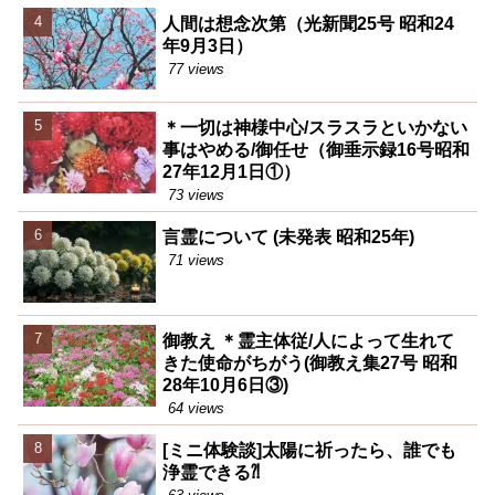
人間は想念次第（光新聞25号 昭和24
年9月3日）
77 views
＊一切は神様中心/スラスラといかない
事はやめる/御任せ（御垂示録16号昭和
27年12月1日①）
73 views
言霊について (未発表 昭和25年)
71 views
御教え ＊霊主体従/人によって生れて
きた使命がちがう(御教え集27号 昭和
28年10月6日③)
64 views
[ミニ体験談]太陽に祈ったら、誰でも
浄霊できる⁈