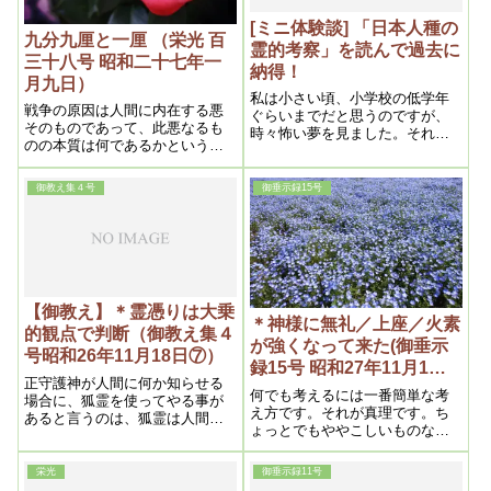
という五男三女は、仏になるの
は嫌だというので、それでは龍
[ミニ体験談] 「日本人種の
神になって時を待てというの
九分九厘と一厘 （栄光 百
霊的考察」を読んで過去に
で、八大龍王となって時を待っ
三十八号 昭和二十七年一
納得！
たのです。それでお釈迦さんか
月九日）
ら名前をもらって、それでお釈
私は小さい頃、小学校の低学年
迦さんに封じ込められたという
戦争の原因は人間に内在する悪
ぐらいまでだと思うのですが、
事になってます。
そのものであって、此悪なるも
時々怖い夢を見ました。それは
のの本質は何であるかという
何かから逃げている夢です。誰
と、曩にもかいた如く動物霊の
かから狙われているらしく、か
意欲の表われであって、其行為
くれんぼのように、物陰に隠れ
御教え集４号
御垂示録15号
が動物的であるに見ても明かで
て、相手から見つからないよ
ある
に、見つからないように移動す
る夢です。
【御教え】＊霊憑りは大乗
＊神様に無礼／上座／火素
的観点で判断（御教え集４
が強くなって来た(御垂示
号昭和26年11月18日⑦）
録15号 昭和27年11月1日
正守護神が人間に何か知らせる
⑤)
何でも考えるには一番簡単な考
場合に、狐霊を使ってやる事が
え方です。それが真理です。ち
あると言うのは、狐霊は人間に
ょっとでもややこしいものな
喋ったりする事が、非常にうま
ら、それは真理ではないので
いので、そう言う場合に正守護
す。だから真理というのは一番
神が狐霊を使うと狐霊が憑って
栄光
御垂示録11号
易しいのです。それをゴチャゴ
色々喋るが、処が正守護神の命