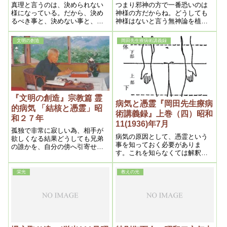
真理と言うのは、決められない
つまり邪神の方で一番恐いのは
様になっている。だから、決め
神様の方だからね。どうしても
るべき事と、決めない事と、区
神様はないと言う無神論を植え
別しなければならない。決める
付けるのが一番の目的なんで
事も、永遠に決める、時間的に
す。そこで、無神論と言うもの
文明の創造
岡田先生療病術講義録
決める、刹那的に決める――と
を人類に――一生懸命に植え付
ね。
ける為に二千年もかかつている
んです。つまり物質ですね。病
気を治せると言う処を見せ様と
思つたんです
『文明の創造』宗教篇 霊
病気と憑霊『岡田先生療病
的病気 「結核と憑霊」昭
術講義録』上巻（四）昭和
和２７年
11(1936)年7月
孤独で非常に寂しい為、相手が
病気の原因として、憑霊という
欲しくなる結果どうしても兄弟
事を知っておく必要がありま
の誰かを、自分の傍へ引寄せよ
す。これを知らなくては解釈の
うとする。そこで憑依すれば、
つかぬ事が沢山出来て来ます。
自分と同様結核となって死ぬの
多くの場合、憑霊的病原は軽視
は分っているから、そうするの
栄光
教えの光
出来ないものがあります。しか
である。何と恐るべきではなか
しこれを本当に知るには「霊
ろうか。又其他にも斯ういうの
覚」を持たなくてはならな
がある。それは祀り方が悪いと
か何か死後要求がある場合、そ
れを頼むべく知らせようとして
之はと思う人に憑依する。憑依