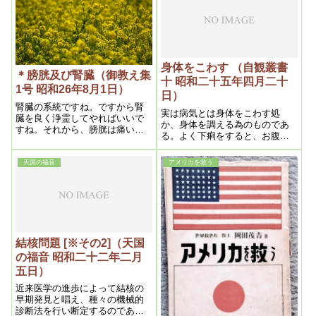
ら尾骶骨びていこつの方をや
です。
る。それから、これも力を絶対
に抜く様にしてやる
身体をこわす （自観叢書
＊膀胱及び腎臓（御教え集
十 昭和二十五年四月二十
1号 昭和26年8月1日）
日）
腎臓の系統ですね。ですから腎
実は病気とは身体をこわす処
臓を良く浄霊してやればいいで
か、身体を調える為のものであ
すね。それから、膀胱は痛い
る。よく下痢をすると、お腹を
所、そこを浄霊する。こう云う
こわしたからというが、実は健
のは、小便に 相当薬毒が入って
康に有害な毒素が排泄されるの
いるから、膀胱の粘膜を刺戟す
天国の福音
アメリカを救う
で甚だ結構な事である。
る
結核問題 [※その2]（天国
の福音 昭和二十二年二月
五日）
近来医学の進歩によって結核の
早期発見と唱え、種々の機械的
診断法を行い断定するのであ