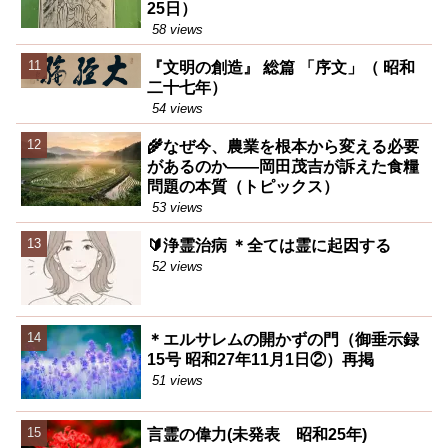
25日）
58 views
『文明の創造』 総篇 「序文」（ 昭和
二十七年）
54 views
🌾なぜ今、農業を根本から変える必要
があるのか――岡田茂吉が訴えた食糧
問題の本質（トピックス）
53 views
🔰浄霊治病 ＊全ては霊に起因する
52 views
＊エルサレムの開かずの門（御垂示録
15号 昭和27年11月1日②）再掲
51 views
言霊の偉力(未発表 昭和25年)