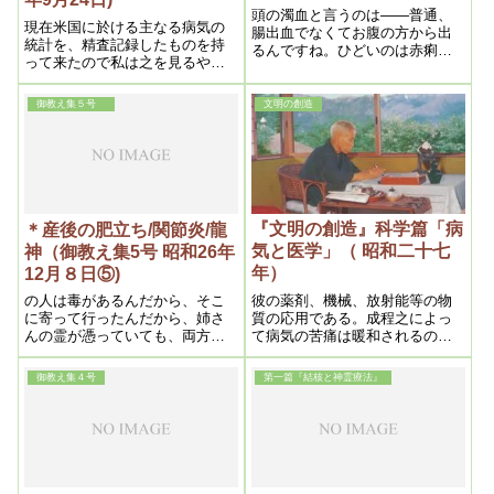
頭の濁血と言うのは——普通、
現在米国に於ける主なる病気の
腸出血でなくてお腹の方から出
統計を、精査記録したものを持
るんですね。ひどいのは赤痢で
って来たので私は之を見るや唖
すね。それから、お腹を通らな
然としたのである。それは余り
いで、肛門から出る——痔出血
に私の説を立証しているからで
ですね。結構なんです。これは
御教え集５号
文明の創造
ある。そうして今日日本人の誰
みんな頭の濁血ですから、そう
もが思っている事は遂つい最近
考えていれば良いですね。
迄は世界医学の覇権を握ってい
た彼の独逸ドイツを追抜き、今
日隆々たる米国医学の事である
から、定めし素晴しい成果を挙
げているに違いないと予想して
『文明の創造』科学篇「病
＊産後の肥立ち/関節炎/龍
いたであろうし、私もそう思っ
気と医学」（ 昭和二十七
神（御教え集5号 昭和26年
ていた処、事実は全然裏切られ
年）
12月８日⑤)
ており、其悲惨なる現状には驚
くの外ないのである。
彼の薬剤、機械、放射能等の物
の人は毒があるんだから、そこ
質の応用である。成程之によっ
に寄って行ったんだから、姉さ
て病気の苦痛は暖和されるの
んの霊が憑っていても、両方治
で、之で病が治るものと誤認
す事になるから結構です。腫れ
し、緩和法を続行するのである
て来れば何でもないんですよ。
御教え集４号
第一篇『結核と神霊療法』
が、事実は苦痛緩和と病気の治
直きに治りますよ。
る事とは、根本約に異うのであ
る