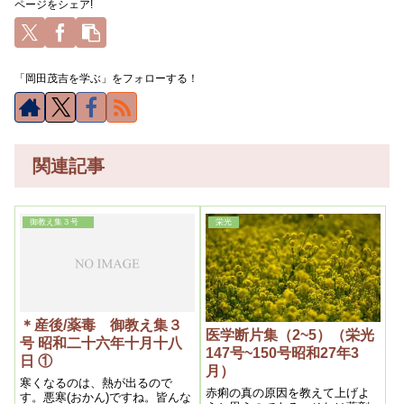
ページをシェア!
「岡田茂吉を学ぶ」をフォローする！
関連記事
御教え集３号
栄光
＊産後/薬毒 御教え集３
医学断片集（2~5）（栄光
号 昭和二十六年十月十八
147号~150号昭和27年3
日 ①
月）
寒くなるのは、熱が出るので
赤痢の真の原因を教えて上げよ
す。悪寒(おかん)ですね。皆んな