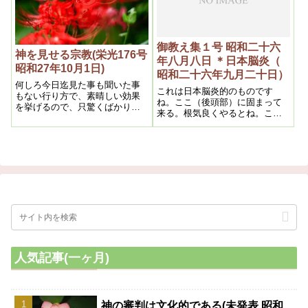
御教え集１号 昭和二十六
神を見せる宗教(栄光176号
年八月八日 ＊日本脳炎（
昭和27年10月1日)
昭和二十六年九月二十日）
何しろ今日迄見た事も聞いた事
これは日本脳炎的のものです
もない行り方で、素晴しい効果
ね。ここ（後頭部）に固まって
を挙げるので、只驚くばかりで
来る。根気良くやるとね。これ
ある。而も多くの宗教が病気を
は治りかけて来ている。これは
治す場合、必ずと言いたい程最
溶けかかって来ているから良く
初から疑っては駄目だ、信じな
なります。いくらか治り方が遅
くては御利益はないというのが
い位です
お定りで、之が一般常識となっ
ている以上、偶々本教の話を聞
くと、最初から大いに疑え、本
当に御利益を見ない内は決して
信じてはならないというのを聞
くと余りの異いさに面喰って了
しまうが、中にはそれは面白
い、之こそ本当の宗教だ、余程
の自信がなくてはそんな大胆な
人気記事(一ヶ月)
事を言える筈がないとして、反
って信用する人もあるのであ
る。
神の審判は文化的である(未発表 昭和