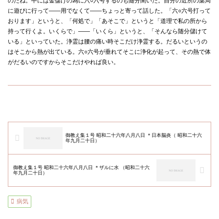
のだね。中には金儲けの為に六○六号するのも随分聞いた。自分の近所の薬局
に遊びに行って——用でなくて——ちょっと寄って話した。「六○六号打って
おります」というと、「何処で」「あそこで」というと「道理で私の所から
持って行くよ。いくらで」——「いくら」というと、「そんなら随分儲けて
いる」といっていた。浄霊は腰の痛い時そこだけ浄霊する。だるいというの
はそこから熱が出ている。六○六号が垂れてそこに浄化が起って、その熱で体
がだるいのですからそこだけやれば良い。
御教え集１号 昭和二十六年八月八日 ＊日本脳炎（ 昭和二十六
年九月二十日）
御教え集１号 昭和二十六年八月八日 ＊ザルに水 （昭和二十六
年九月二十日）
病気