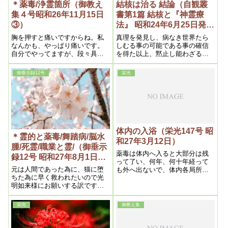
＊薬毒/浄霊箇所（御教え
結核は治る 結論（自観叢
集４号昭和26年11月15日
書第1篇 結核と『神霊療
③）
法』 昭和24年6月25日発
行）
胸を押すと痛いですからね。私
真理を発見し、病なき世界たら
なんかも、やっぱり痛いです。
しむる事の可能である事の確信
自分でやってますが、段々具合
を得た以上、黙止し能わざるに
が良くなって来る。今迄に覚え
至ったのである。そうして永い
ない位気持ちが良いです。最も
人類史上にも全然見当らない、
御垂示録12号
栄光
五十年ですからね。五十年経っ
私の仕事というものを客観する
ても、薬毒と言うのは固まった
時、神は私をして人間が病苦か
きりで、溶けないですからね。
ら解放さるる時来ったことを示
すと共に、それを遂行すべき大
いなる力を与え給うたのであ
る。
体内の入浴（栄光147号 昭
＊霊的と薬毒/舞踏病/脳水
和27年3月12日）
腫/死霊/職業と霊/（御垂示
薬毒は体内へ入ると大部分は残
録12号 昭和27年8月1日
って了い、何年、何十年経って
④）
元は人間であった為に、猫に堕
も外へ出ないで、体内各局所に
ちた為に早く救われたいので光
固まって了うのである。それに
明如来様にお願いする訳です。
清潔作用が起る。それが風邪で
それは正守護神の指図もありま
あるから、其儘放ってをけば必
す。それらしいです。
ず治るものを、態々わざわざ薬
栄光
御教え集
で拗こじらし余病を作ったり、
悪化さしたりして、命迄もフイ
にする