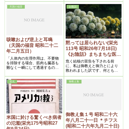
の方が間違っているからで、実
直きに分ります。それから出る
際に治る理屈の方が本当の理屈
んですね。肺浸潤と言うのは、
天国の福音
お蔭話
である。
非常に良いんですよ。あんな結
構なものはないですよ。こう言
う処の毒が溶けて、痰になって
出るんですからね
咳嗽および逆上と耳鳴
黙っては居られない(栄光
（天国の福音 昭和二十二
113号 昭和26年7月18日)
年二月五日）
《お陰話》まちまちな医診
「人体内の生理作用は、不要物
よりも信頼すべき浄霊 論
危く結核の宣告を下される前
を排除する場合、筋肉も臓器も
より証拠治ればいい
に、私は御教えと御力とにより
難なく一瞬にして透過するの
救われました訳です、何とも有
で、この理は霊と物質の関係を
難い次第であると思いました。
知るにおいて、容易に理解し得
るのである。」
栄光
御教え集
御教え集１号 昭和二十六
米国に於ける驚くべき病者
年八月二十一日 ＊チフス
の氾濫(栄光175号昭和27
(昭和二十六年九月二十日)
年9月24日)