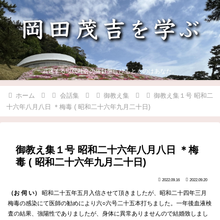
混迷する現代社会の羅針盤にひもとくのはあなた。
ホーム
会話集
御教え集
御教え集１号 昭和二
十六年八月八日 ＊梅毒 ( 昭和二十六年九月二十日)
御教え集１号 昭和二十六年八月八日 ＊梅
毒 ( 昭和二十六年九月二十日)
2022.09.16
2022.09.20
（お 伺 い）
昭和二十五年五月入信させて頂きましたが、昭和二十四年三月
梅毒の感染にて医師の勧めにより六○六号二十五本打ちました。一年後血液検
査の結果、強陽性でありましたが、身体に異常ありませんので結婚致しまし