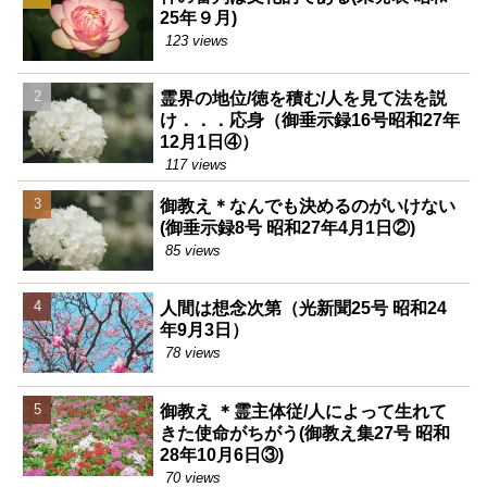
25年９月)
123 views
霊界の地位/徳を積む/人を見て法を説
け．．．応身（御垂示録16号昭和27年
12月1日④）
117 views
御教え＊なんでも決めるのがいけない
(御垂示録8号 昭和27年4月1日②)
85 views
人間は想念次第（光新聞25号 昭和24
年9月3日）
78 views
御教え ＊霊主体従/人によって生れて
きた使命がちがう(御教え集27号 昭和
28年10月6日③)
70 views