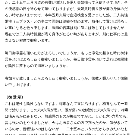
た。二十五年五月お道の有難い御話しを承り夫婦揃って入信させて頂き、そ
の後感謝の日を送らせて頂いておりますが、夫婦共時折り腰が痛み身体のだ
るい時がありますので、本年五月夫婦で血液検査を受けました処、二人共強
陽性（三プラス）との事にて医師は治療を勧めます。放任して置けば恐ろし
い事になると色々申します。医師の言葉は別に気には致しておりませんが、
現在では二人共時折腰が痛く身体がだるい時がありますが、別に仕事には差
支えない程度で御座います。
毎日御浄霊を頂いた方がよろしいでしょうか。もっと浄化の起きた時に御浄
霊を頂けばよろしゅう御座いましょうか。毎日御浄霊を頂いて居れば強陽性
が陰性に変るもので御座いましょうか。
右如何が致しましたらよろしゅう御座いましょうか。御教え賜わりたく御願
い申し上げます。
〔御 垂 示〕
これは陽性も陰性もないですよ。梅毒なんて直に治ります。梅毒なんて一週
間で治ります。この六○六号が悪い。腰が痛いのは絶対に六○六号です。梅毒
は痛みもかゆみもない、無感覚のものが梅毒ですがね。しかし六○六号でも、
昔は強いのをやりましたが、今はお医者さんの方で判ったのか、気がきいて
いるのか、昔程強いのはしないが——二十五本というのだから水みたいなも