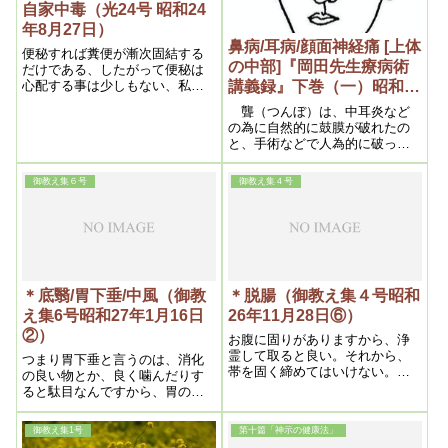
自家中毒（光24号 昭和24
年8月27日）
鼻病/耳病/顔面神経痛 [上体
便秘すれば糞便が漸次固結する
の中部]『岡田先生療病術
だけである、したがって便秘は
心配する事は少しもない、私が
講義録』下巻（一）昭和
手がけた患者で胃癌で二十八日
11(1936)年7月
聾（つんぼ）は、中耳炎など
間便秘して全快した例もあり、
の為に自然的に鼓膜が破れたの
また半年便秘した人もあった、
と、手術などで人為的に破った
のとあります。又その鼓膜の破
れ具合によって、軽い重いがあ
御教え集６号
御教え集４号
ります。しかし鼓膜はなくとも
相当に聞えるものであります。
中には、鼓膜は何とも異常がな
くて聞えぬのがありますが、こ
れは実は霊的であります。
＊底翳/胃下垂/中風（御教
＊脱腸（御教え集４号昭和
え集6号昭和27年1月16日
26年11月28日⑥）
②）
お腹に固りがありますから、浄
霊して取ると良い。それから、
つまり胃下垂と言うのは、消化
帯を固く締めてはいけない。固
の良い物とか、良く噛んだりす
く締めると、どうしても腸を圧
ると駄目なんですから、胃の悪
迫して、出るから――帯は固く
い人は、お茶漬を食うんです
締めてはいけない。それから、
ね。それだけで治ります。胃下
御教え集1号
第十篇「神示の健康法」
腎臓の後も大事ですから背中か
垂なんかは、お茶漬で百発百中