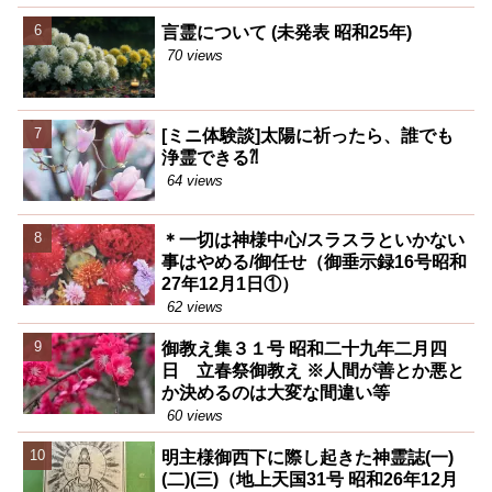
言霊について (未発表 昭和25年)
70 views
[ミニ体験談]太陽に祈ったら、誰でも
浄霊できる⁈
64 views
＊一切は神様中心/スラスラといかない
事はやめる/御任せ（御垂示録16号昭和
27年12月1日①）
62 views
御教え集３１号 昭和二十九年二月四
日 立春祭御教え ※人間が善とか悪と
か決めるのは大変な間違い等
60 views
明主様御西下に際し起きた神霊誌(一)
(二)(三)（地上天国31号 昭和26年12月