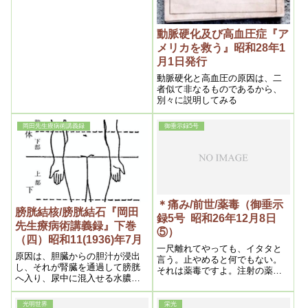
る。そうして夫等(それら)の機械
的診断法が、医家は固より社会
一般に如何に信じられているか
動脈硬化及び高血圧症『ア
は周知の事実である。然るにそ
メリカを救う』昭和28年1
の診断方法が実は誤謬の因とな
月1日発行
り、結核増加の役目をしている
というのであるから問題は大き
動脈硬化と高血圧の原因は、二
いのである。
者似て非なるものであるから、
別々に説明してみる
岡田先生療病術講義録
御垂示録5号
＊痛み/前世/薬毒（御垂示
膀胱結核/膀胱結石『岡田
録5号 昭和26年12月8日
先生療病術講義録』下巻
⑤）
（四）昭和11(1936)年7月
一尺離れてやっても、イタタと
原因は、胆臓からの胆汁が浸出
言う。止やめると何でもない。
し、それが腎臓を通過して膀胱
それは薬毒ですよ。注射の薬の
へ入り、尿中に混入せる水膿と
どれかです。そんなのは治り良
結合し、化学的に結石するので
いですよ。皮膚の直ぐ――皮下
あります。これは、胆石と同一
に薬毒が集まっている。芯じゃ
光明世界
栄光