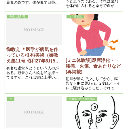
うと思うのである。それは薬剤
薬毒の為です。体が毒で目茶苦
を体内に入れると薬毒で血が濁
茶になっている。薬毒が無くな
る。処が現代人は頭脳を酷使す
るにつれて良くなります。浄霊
るから、其毒血は頭脳へ集溜し
は苦しい所苦しい所をやると良
御教え集11号
ミニ体験記
固結する。すると浄化作用が起
い。苦しいのは、薬毒が溶ける
って、発熱と共に液体化した毒
んですからね
血は、下降して腸に集中し、肛
門から出るのであるから、放っ
ておけば自然に治り、予後は頭
脳は明晰となり健康は増すので
あるから実に結構なものであ
御教え ＊医学が病気を作
り、生命には何等危険はない
っている根本/美術（御教
[ミニ体験談]即席浄化・・
え集11号 昭和27年6月5日
腰痛、火傷、食あたりなど
②）
有名な虚堂きどうという人のが
(再掲載)
ある。観音さんの絵を私は持っ
てますが、これは実に上手いで
朝拝が済んで少ししてから、猛
す。これは字より上手いくらい
烈な下痢に襲われ、2度ほどトイ
です。あまり習ったとは思えな
レに駆け込みました。それで腰
いですね。やはり字が上手い
痛の原因は排泄されたよう
――上手いという事は、それだ
光
岡田先生療病術講義録
け行が積んで魂が偉くなってい
るから、そういう人のは字を書
いても絵を画いても同じにいく
んですね