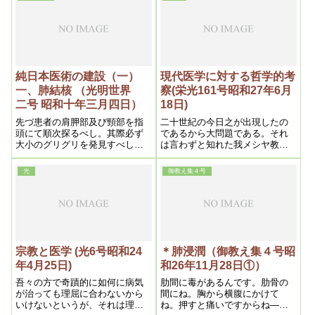
の理であります。
ないんだから、治り良いんで
す。だから、やると直ぐに痛む
んです。
純日本医術の建設（一）
現代医学に対する哲学的考
一、肺結核 （光明世界
察(栄光161号昭和27年6月
二号 昭和十年三月四日）
18日)
先づ患者の肩胛部及び頸部を指
二十世紀の今日之が出現したの
頭にて順次探るべし。其際必ず
であるから大問題である。それ
大小のグリグリを発見すべし。
は言わずと知れた我メシヤ教の
其際左右何れかが多数又は大な
生誕であって、今いう幸運の鍵
るべし。其多大なる方の肺が病
は確実に本教は握っているので
光
御教え集４号
に罹りゐるなり
ある。従って本教が世界に拡が
るに従い、病人は漸次減少し、
其結果人間の寿齢は百歳以上に
なるのは当然である
宗教と医学 (光6号昭和24
＊肺浸潤（御教え集４号昭
年4月25日)
和26年11月28日①）
吾々の方で奇蹟的に如何に病気
肋間に毒があるんです。肋骨の
が治っても理屈に合わないから
間にね。胸から横腹にかけて
いけないというが、それは理屈
ね。押すと痛いですからね――