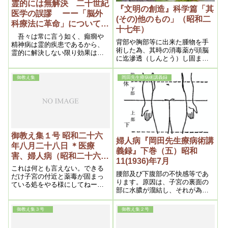
霊的には無解決 二十世紀
『文明の創造』科学篇「其
医学の誤謬 ーー「脳外
(その)他のもの」（昭和二
科療法に革命」についてー
十七年）
ー（救世49号 昭和25年2月
吾々は常に言う如く、癲癇や
背部や胸部等に出来た腫物を手
11日）
精神病は霊的疾患であるから、
術した為、其時の消毒薬が頭脳
霊的に解決しない限り効果はな
に迄滲透（しんとう）し固まる
い、この点判り易くいえば、悪
ので、その手術が局部の前部、
戯いたずら小僧がワルサをする
背部の関係で、前頭部又は後頭
からというので、手足を縛って
御教え集
岡田先生療病術講義録
部の悩みとなるのである。要す
おくようなものである、成程そ
るに上半身に於ける手術の際の
れで一時的悪戯は出来ないが、
消毒薬が、頭脳の病原になる事
その代り人間の生活行動も出来
が分ればいいのである。
ないから、反って困ると同様で
ある。
御教え集１号 昭和二十六
婦人病『岡田先生療病術講
年八月二十八日 ＊医療
義録』下巻（五）昭和
害、婦人病（昭和二十六年
11(1936)年7月
九月二十日）
これは何とも言えない。できる
腰部及び下腹部の不快感等であ
だけ子宮の付近と薬毒が固まっ
ります。原因は、子宮の裏面の
ている処をやる様にしてねーー
部に水膿が溜結し、それが為に
最初、延髄が痛んだが、こうい
牽引され、又は下腹部の水膿溜
うのなんか、なんでもないんで
結に圧迫されて子宮の位置が変
すがね。これ（延髄）は子宮と
御教え集３号
御教え集２号
化するのであります
は関係がないんですよ。罪悪で
すよ。