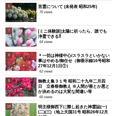
言霊について (未発表 昭和25年)
70 views
[ミニ体験談]太陽に祈ったら、誰でも
浄霊できる⁈
64 views
＊一切は神様中心/スラスラといかない
事はやめる/御任せ（御垂示録16号昭和
27年12月1日①）
62 views
御教え集３１号 昭和二十九年二月四
日 立春祭御教え ※人間が善とか悪と
か決めるのは大変な間違い等
60 views
明主様御西下に際し起きた神霊誌(一)
(二)(三)（地上天国31号 昭和26年12月