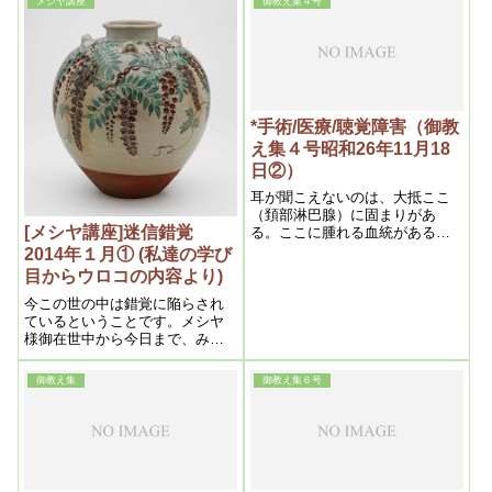
メシヤ講座
御教え集４号
*手術/医療/聴覚障害（御教
え集４号昭和26年11月18
日②）
耳が聞こえないのは、大抵ここ
（頚部淋巴腺）に固まりがあ
[メシヤ講座]迷信錯覚
る。ここに腫れる血統があるん
だな。ここを取ると全部治る
2014年１月① (私達の学び
か、どうか分らないが、大抵治
目からウロコの内容より)
りますよ。それから延髄です
ね。
今この世の中は錯覚に陥らされ
ているということです。メシヤ
様御在世中から今日まで、みん
な錯覚させられてるんですね。
だから私たちはこの世の中に生
御教え集
御教え集６号
きているので、”自分が錯覚を起
こしていないか”ということを絶
えず自分に問いかけておかない
と、生活をキチンとしていく上
においては、様々なことが生じ
て来るということ