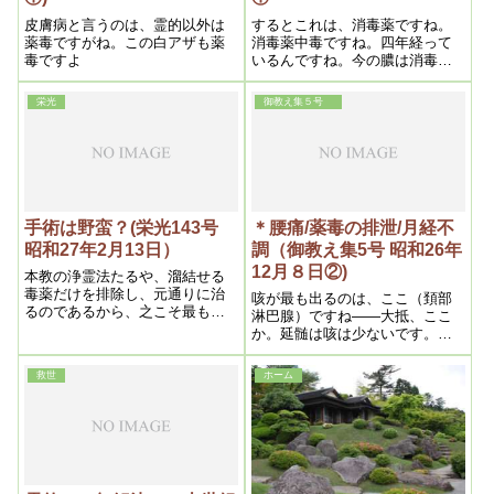
皮膚病と言うのは、霊的以外は
するとこれは、消毒薬ですね。
薬毒ですがね。この白アザも薬
消毒薬中毒ですね。四年経って
毒ですよ
いるんですね。今の膿は消毒薬
ですね。数カ所に孔があき――
これは結構です。歩行困難は仕
栄光
御教え集５号
方がないですね。すっかりでき
あがる迄はしようがないです
ね。尿意頻繁と言うのは、尿道
の括約筋が緩んでるんです
手術は野蛮？(栄光143号
＊腰痛/薬毒の排泄/月経不
昭和27年2月13日）
調（御教え集5号 昭和26年
12月８日②)
本教の浄霊法たるや、溜結せる
毒薬だけを排除し、元通りに治
咳が最も出るのは、ここ（頚部
るのであるから、之こそ最も進
淋巴腺）ですね――大抵、ここ
歩した文化的医学といえよう
か。延髄は咳は少ないです。こ
れは水っ洟みずっぱなの方で
す。あとは肩ですね。背中も無
救世
ホーム
論ありますよ。左の方がきっと
多いです。それを浄霊するんで
すね。それで、その時に――大
体触って見て一番熱のある処が
――そこから咳が出るんですか
ら、そこを発見する。