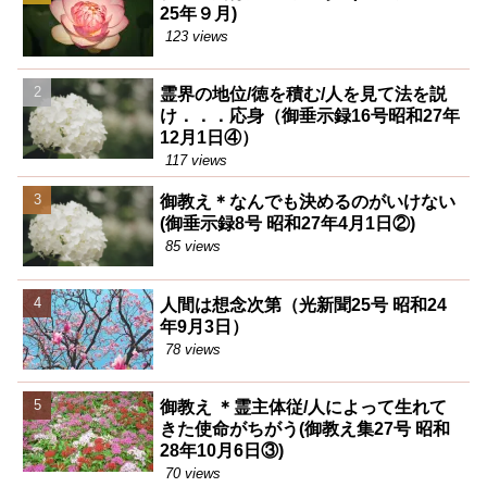
25年９月)
123 views
霊界の地位/徳を積む/人を見て法を説
け．．．応身（御垂示録16号昭和27年
12月1日④）
117 views
御教え＊なんでも決めるのがいけない
(御垂示録8号 昭和27年4月1日②)
85 views
人間は想念次第（光新聞25号 昭和24
年9月3日）
78 views
御教え ＊霊主体従/人によって生れて
きた使命がちがう(御教え集27号 昭和
28年10月6日③)
70 views