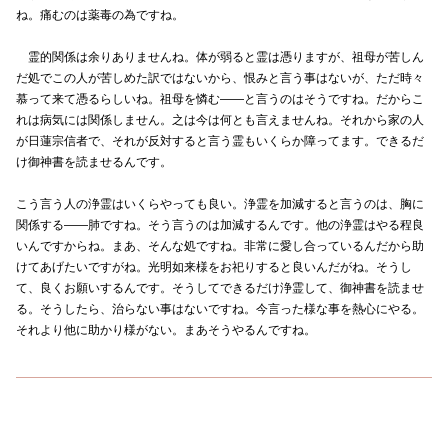
ね。痛むのは薬毒の為ですね。
霊的関係は余りありませんね。体が弱ると霊は憑りますが、祖母が苦しん
だ処でこの人が苦しめた訳ではないから、恨みと言う事はないが、ただ時々
慕って来て憑るらしいね。祖母を憐む――と言うのはそうですね。だからこ
れは病気には関係しません。之は今は何とも言えませんね。それから家の人
が日蓮宗信者で、それが反対すると言う霊もいくらか障ってます。できるだ
け御神書を読ませるんです。
こう言う人の浄霊はいくらやっても良い。浄霊を加減すると言うのは、胸に
関係する――肺ですね。そう言うのは加減するんです。他の浄霊はやる程良
いんですからね。まあ、そんな処ですね。非常に愛し合っているんだから助
けてあげたいですがね。光明如来様をお祀りすると良いんだがね。そうし
て、良くお願いするんです。そうしてできるだけ浄霊して、御神書を読ませ
る。そうしたら、治らない事はないですね。今言った様な事を熱心にやる。
それより他に助かり様がない。まあそうやるんですね。