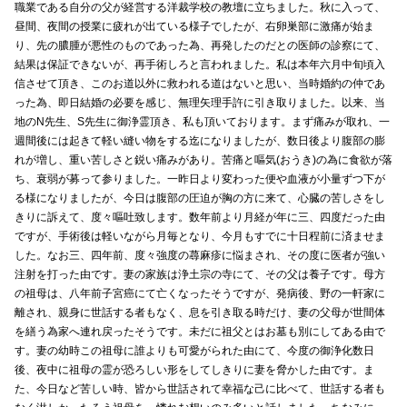
職業である自分の父が経営する洋裁学校の教壇に立ちました。秋に入って、
昼間、夜間の授業に疲れが出ている様子でしたが、右卵巣部に激痛が始ま
り、先の膿腫が悪性のものであった為、再発したのだとの医師の診察にて、
結果は保証できないが、再手術しろと言われました。私は本年六月中旬頃入
信させて頂き、このお道以外に救われる道はないと思い、当時婚約の仲であ
った為、即日結婚の必要を感じ、無理矢理手許に引き取りました。以来、当
地のN先生、S先生に御浄霊頂き、私も頂いております。まず痛みが取れ、一
週間後には起きて軽い縫い物をする迄になりましたが、数日後より腹部の膨
れが増し、重い苦しさと鋭い痛みがあり。苦痛と嘔気(おうき)の為に食欲が落
ち、衰弱が募って参りました。一昨日より変わった便や血液が小量ずつ下が
る様になりましたが、今日は腹部の圧迫が胸の方に来て、心臓の苦しさをし
きりに訴えて、度々嘔吐致します。数年前より月経が年に三、四度だった由
ですが、手術後は軽いながら月毎となり、今月もすでに十日程前に済ませま
した。なお三、四年前、度々強度の蕁麻疹に悩まされ、その度に医者が強い
注射を打った由です。妻の家族は浄土宗の寺にて、その父は養子です。母方
の祖母は、八年前子宮癌にて亡くなったそうですが、発病後、野の一軒家に
離され、親身に世話する者もなく、息を引き取る時だけ、妻の父母が世間体
を繕う為家へ連れ戻ったそうです。未だに祖父とはお墓も別にしてある由で
す。妻の幼時この祖母に誰よりも可愛がられた由にて、今度の御浄化数日
後、夜中に祖母の霊が恐ろしい形をしてしきりに妻を脅かした由です。ま
た、今日など苦しい時、皆から世話されて幸福な己に比べて、世話する者も