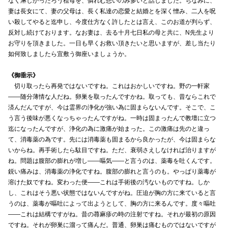
なく淋しかったろう祖母を、憐れむ想いのみ多いと話しました。ちなみに、
妻は長女にて、妻の父母は、長く私達の恋愛と結婚とを深く憎み、二人を呪
い殺してやると迄申し、今度仕方なく許したとは言え、このお道が判らず、
反対し続けております。なお妻は、去る十月七日私の母と共に、N先生より
お守りを頂きました。一日も早くお救い頂きたいと思いますが、差し当たり
如何致しましたら宜敷う御座いましょうか。
《御垂示》
切り取ったら再発ではないですね。これはおかしいですね。野の一軒家
――随分薄情な人だね。卵巣を取ったんですかね。取っても、昔ならこれで
済んだんですが、今は霊界の浄化が強い為に固まらないんです。そこで、こ
う言う後味が悪くなっちゃったんですがね。一時は固まったんで教壇に立つ
迄になったんですが、浄化の為に激痛が始まった。この激痛は先のと違っ
て、消毒薬の為です。先には消毒薬も固まるから良かったが、今は固まらな
いからね。再手術したら駄目ですね。ただ、衰弱さえしなければ治りますが
ね。問題は腹部の膨れが増し――嘔気――と言うのは、薬毒を吐くんです。
鋭い痛みは、消毒薬の浄化ですね。腹部の膨れと言うのも。やっぱり薬毒が
溶けた奴ですね。変わった便――これは手術後の汚ないものですね。しか
し、これはそう悪い状態ではないんですがね。圧迫が胸の方に来ていると言
うのは、薬毒が嘔吐によって出ようとして、胸の方に来るんです。度々嘔吐
――これは結構ですがね。昔の蕁麻疹の時の注射ですね。それが最初の原因
ですね。それが卵巣に溜って痛んだ。普通、卵巣は痛むものではないですが