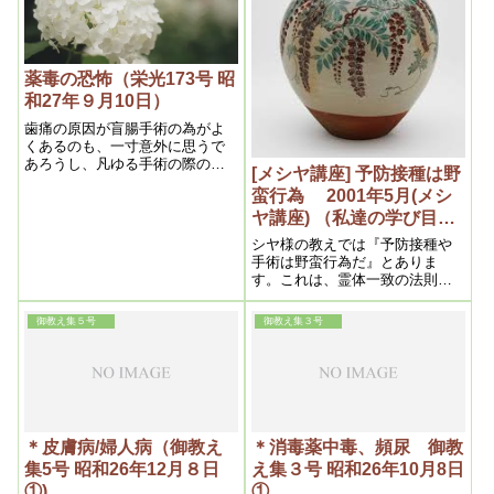
ば医療とは病だけを治す方法で
あって、臓器や筋肉を傷害し除
去する方法ではない
薬毒の恐怖（栄光173号 昭
和27年９月10日）
歯痛の原因が盲腸手術の為がよ
くあるのも、一寸意外に思うで
あろうし、凡ゆる手術の際の消
[メシヤ講座] 予防接種は野
毒薬が色々な痛みの原因になる
蛮行為 2001年5月(メシ
事も、非常に多いものであるか
ら、身体の何処かに激しい痛み
ヤ講座) （私達の学び目か
や、執拗な痛みのある場合、既
らウロコの内容より）
シヤ様の教えでは『予防接種や
往の手術を想い出せば必ず肯う
手術は野蛮行為だ』とありま
なずくであろう。
す。これは、霊体一致の法則に
より、「異物を入れると血が汚
れ、血が汚れると霊が穢れる」
御教え集５号
御教え集３号
ということです。また「肉体の
ある部位を切除すると、霊細胞
も切除されてしまい来世の生活
に支障を来たす」ということで
す。
＊皮膚病/婦人病（御教え
＊消毒薬中毒、頻尿 御教
集5号 昭和26年12月８日
え集３号 昭和26年10月8日
①)
①