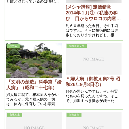
と膿と混じっているのは痛むん
です。非常に痛いのは結構です
[メシヤ講座] 迷信錯覚
ね。癌じゃないですね。
2014年１月①（私達の学
び 目からウロコの内容よ
り）
約６０年経った今日、その手術
はですね、さらに技術的には進
歩しておりますけれども、根本
的に肉体の機能を残しつつ病だ
けを除去するという手術は未だ
ホーム
御教え集２号
に出来ておりませんので、メシ
ヤ様が医学者にもっと研究を重
ねてもらいたい
＊婦人病（御教え集2号 昭
『文明の創造』科学篇「婦
和26年9月8日①）
人病」（昭和二十七年）
何処か悪いんですね。何か肝腎
婦人病に就て、根本原因をかい
なものを切ったんですね。そこ
てみるが、元々婦人病の一切
で、排泄すべき働きが鈍ったん
は、体内に保有している毒素
です。鈍ったんで、その固まり
が、漸次下降する為であって、
が、つまり溶け難くくなって出
下腹部に溜れば子宮、卵巣、嗽
ないんですね。固まりはそう言
御教え集
御教え集
叭管、膀胱等の障害となり、尚
うものですからね。
下降すれば痔疾、並に一般陰部
の病原となる