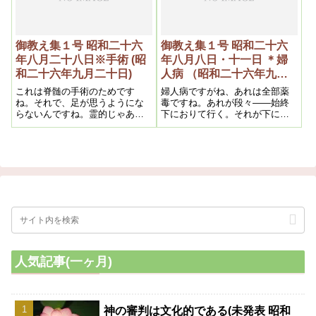
御教え集１号 昭和二十六
御教え集１号 昭和二十六
年八月二十八日※手術 (昭
年八月八日・十一日 ＊婦
和二十六年九月二十日)
人病 （昭和二十六年九月
二十日）
これは脊髄の手術のためです
婦人病ですがね、あれは全部薬
ね。それで、足が思うようにな
毒ですね。あれが段々——始終
らないんですね。霊的じゃあり
下におりて行く。それが下に溜
ませんね。医学的ですね。です
る原因は簡単なものです。それ
から、こいつはちょっと分から
を知らないから薬で治そうとし
ないですね
て薬を飲むから、結局何時迄も
治らない。それだけ分っただけ
でも大したものですね
人気記事(一ヶ月)
神の審判は文化的である(未発表 昭和