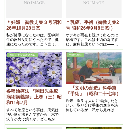
＊妊娠 御教え集３号昭和
＊乳癌、手術（御教え集2
26年10月28日⑤
号 昭和26年9月8日⑧ ）
私が健康になったのは、医学衛
オデキが現在も続けて出るのは
生の反対反対にやったので、健
結構です。これは手術の為です
康になったのです。こう言うの
ね。麻痺状態というのは――乳
は、反対に解釈したら間違いな
癌の手術したら大抵は手が麻痺
い。
するんです
岡田先生療病術講義録
文明の創造
『文明の創造』科学篇
各種治療法 『岡田先生療
「手術」（昭和二十七年）
病術講義録』上巻（三）昭
近来、医学は大いに進歩したと
和11年7月
いい、取り分け手術の進歩を誇
すべて治療という事は、病気は
称しているが、私から見れば之
汚い物が溜るんですから、水で
程の間違いはあるまい。考える
洗うか火で焼くか、どっちかの
迄もなく、手術が進歩したとい
方法であって、灸は一時――火
う事は、実は医学が進歩しない
で焼く意味でありますから
という事になる。というと不思