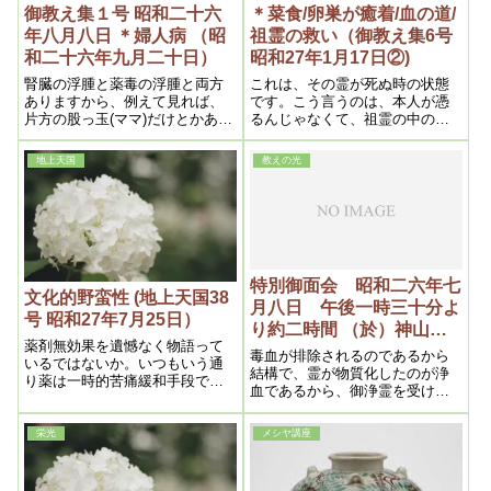
御教え集１号 昭和二十六
＊菜食/卵巣が癒着/血の道/
年八月八日 ＊婦人病 （昭
祖霊の救い（御教え集6号
和二十六年九月二十日）
昭和27年1月17日②)
腎臓の浮腫と薬毒の浮腫と両方
これは、その霊が死ぬ時の状態
ありますから、例えて見れば、
です。こう言うのは、本人が憑
片方の股っ玉(ママ)だけとかある
るんじゃなくて、祖霊の中の他
いは腰の回りだとか、お腹だと
の祖霊が、この人を助けてやろ
か、そういう局部的の浮腫は、
うと思っているんですから、結
地上天国
教えの光
そこに固まっていた薬毒が溶け
構ですよ。祖霊のうちの難病人
て来て出きらないで、しばらく
を助けてやる事になるんですか
留るのです。それから腎臓の浮
らね。
腫はもっと大きな——全身的で
すね。中には半身の場合もあり
ますが、つまり顔がむくんで瞼
が重いとか、体全体が重いとか
特別御面会 昭和二六年七
です
文化的野蛮性 (地上天国38
月八日 午後一時三十分よ
号 昭和27年7月25日）
り約二時間 （於）神山
薬剤無効果を遺憾なく物語って
荘 上の間 ※その3
毒血が排除されるのであるから
いるではないか。いつもいう通
結構で、霊が物質化したのが浄
り薬は一時的苦痛緩和手段であ
血であるから、御浄霊を受ける
って、決して、治病効果など些
と、汚い血が出され、きれいな
いささかもなく、彼の麻薬と同
血が増えてゆくのである。
様、薬中毒者が増えるだけであ
栄光
メシヤ講座
る。薬の方はこの位にしておい
て、次の手術であるが、之も勿
論真の医療ではない。何となれ