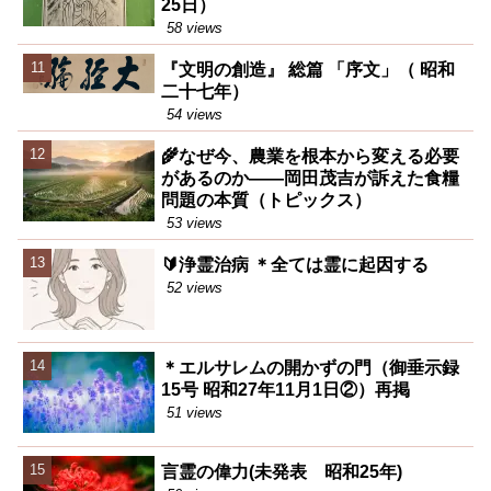
25日）
58 views
『文明の創造』 総篇 「序文」（ 昭和
二十七年）
54 views
🌾なぜ今、農業を根本から変える必要
があるのか――岡田茂吉が訴えた食糧
問題の本質（トピックス）
53 views
🔰浄霊治病 ＊全ては霊に起因する
52 views
＊エルサレムの開かずの門（御垂示録
15号 昭和27年11月1日②）再掲
51 views
言霊の偉力(未発表 昭和25年)