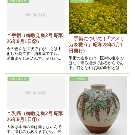
御教え集２号
アメリカを救う
議に思うであろうが、手術とは
言う迄もなく、病に冒された機
能を除去する手段であって、病
其ものを除去する手段ではな
い。
＊手術（御教え集2号 昭和
手術について (『アメリ
26年9月1日②）
カを救う』昭和28年1月1
今の色んな症状ですが、之は手
日発行)
術した為です。消毒薬ですね。
手術の進歩とは、医術の進歩で
消毒薬がしみ込んで、それが出
はなく寧ろ退歩であるからであ
るんですよ。消毒薬と言うのは
る。何となれば真の医術とは、
非常に恐ろしいものでね。手術
病に冒されている臓器その物を
した人は必ず、相当ひどい痛み
除去するのではなく、臓器はそ
があります
御教え集２号
メシヤ講座
の儘にしておいて、病だけを除
去するのが本当であるからであ
る。しかもその為肉を切り、出
血をさせ、非常な苦痛を与える
のみか、内部的不具者にするの
であるから
＊乳癌（御教え集2号 昭和
26年9月1日①）
大体は本当の癌は痛まないんで
す。痛むのもありますがね。癌