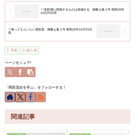
＊浄霊/肺に関係するものは加減する 御教え集３号 昭和26年
10月25日④
＊救ってもらいたい憑依霊 御教え集３号 昭和26年10月25日
⑥
手術
婦人病
ページをシェア!
「岡田茂吉を学ぶ」をフォローする！
関連記事