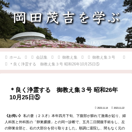
混迷する現代社会の羅針盤にひもとくのはあなた。
ホーム
会話集
御教え集
御教え集３号
＊良く浄霊する 御教え集３号 昭和26年10月25日⑤
＊良く浄霊する 御教え集３号 昭和26年
10月25日⑤
2023.11.14
2023.11.22
《お伺い》
私の妻（２３才）本年四月下旬、下腹部が膨れて激痛が起り、婦
人科医と外科医の「卵巣膿腫」との同一診断で、五月二日開腹手術をし、左
の卵巣全部と、右の大部分を切り取りました。順調に退院し、間もなく元の