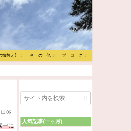
の御教え】
そ の 他
ブ ロ グ
.11.06
人気記事(一ヶ月)
素中に