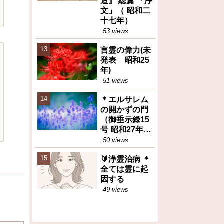
造』 総篇 「序
文」（ 昭和二
十七年）
53 views
言霊の偉力(未
発表 昭和25
年)
51 views
＊エルサレム
の開かずの門
（御垂示録15
号 昭和27年11
月1日②）再
50 views
掲
🔰浄霊治病 ＊
全ては霊に起
因する
49 views