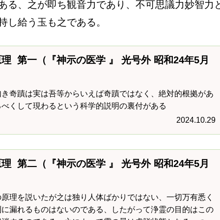
ある、之が即ち観音力であり、不可思議力妙智力
持し給う玉も之である。
理 第一（『神示の医学 』 光号外 昭和24年5月
如き奇蹟は実は吾等からいえば奇蹟ではなく、絶対的根拠があ
るべくして現わるという科学的説明の裏付がある
2024.10.29
理 第二（『神示の医学 』 光号外 昭和24年5月
の原理を説いたが之は独り人体ばかりではない、一切万有悉く
則に漏れるものはないのである、したがって浄霊の目的はこの