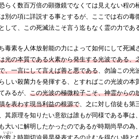
恐らく数百万倍の顕微鏡でなくては見えない程の
は別の項に詳説する事とするが、ここでは右の毒
として、この死滅法こそ言う迄もなく霊の力であ
ち毒素を人体放射能の力によって如何にして死滅
は光の本質である火素から発生する光波である、
で、一言にして言えば善と悪である
、勿論この光
らしい殺菌力を発揮する、とすればこの光波の本
てみるが、
この光波の極微粒子こそ、神霊からの
蹟を表わす現当利益の根源で
、之に対し信徒も第
、其原理を知りたい意欲は誰もが同様である事は
も大いに解明したかったのであるが時期尚早の為
いよい
が
愈
よ時期切迫最早発表するの止むを得ない時と