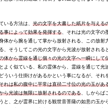
ている方法は、
光の文字を大書した紙片を与える
る事によって効果を発揮する
、それは光の文字の
身体から腕を通して掌から放射される、この放射
る、そうしてこの光の文字から光波が放射される
の体から霊線を通じ個々の光の文字へ一瞬にして
とよく似ている、私の霊体から、霊線を通じて光
どういう仕掛けがあるかという事になるが、それ
それは私の腹中に平常は直径二寸位の光の玉があ
から光波は無限に放射されるのである
、しからば
うと、之が霊界に於ける観世音菩薩の如意の玉か