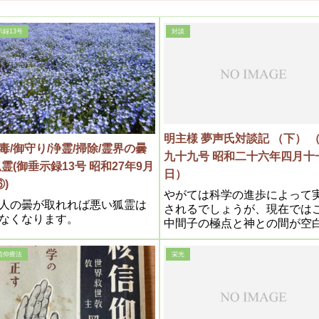
示録13号
対談
明主様 夢声氏対談記 （下） 
毒/御守り/浄霊/掃除/霊界の曇
九十九号 昭和二十六年四月十
狐霊(御垂示録13号 昭和27年9月
日）
)
やがては科学の進歩によって
人の曇が取れれば悪い狐霊は
されるでしょうが、現在では
なくなります。
中間子の極点と神との間が空
なっているんですが、そこま
学者の頭が行っていないので
信仰療法
栄光
らぬのです。わたしはこれを
的に説明して、理論神霊学と
けてますが、これを読めば分
ないはずはない。