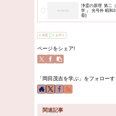
浄霊の原理 第二
学 』 光号外 昭和2
⑥)
浄霊
お守り
ページをシェア!
「岡田茂吉を学ぶ」をフォローす
関連記事