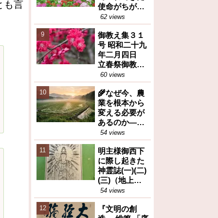
とも言
使命がちがう
(御教え集27号
62 views
昭和28年10月
御教え集３１
6日③)
号 昭和二十九
年二月四日
立春祭御教え
※人間が善と
60 views
か悪とか決め
🌾なぜ今、農
るのは大変な
業を根本から
間違い等
変える必要が
あるのか――
岡田茂吉が訴
54 views
えた食糧問題
明主様御西下
の本質（トピ
に際し起きた
ックス）
神霊誌(一)(二)
(三)（地上天
国31号 昭和26
54 views
年12月25日）
『文明の創