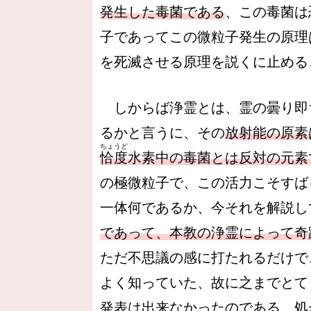
発生した毒菌である
、この毒菌は
子であってこの微粒子発生の原理
を死滅させる原理を説くに止める
しからば浄霊とは、霊の曇り即
るかと言うに、その
放射能の原素
ちょうど
恰度
水素中の毒菌とは反対の元素
の極微粒子で、この活力こそすば
一体何であるか、今それを解説し
であって、本教の浄霊によって奇
ただ不思議の感に打たれるだけで
よく知っていた、故に之までとて
発表は出来なかったのである、処