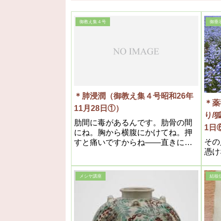
御教え集４号
御垂
＊肺浸潤（御教え集４号昭和26年
＊薬
11月28日①）
り/
肋間に毒があるんです。肋骨の間
1日⑥
にね。胸から横腹にかけてね。押
その
すと痛いですからね――直きに分
憑け
ります。それから出るんですね。
肺浸潤と言うのは、非常に良いん
ですよ。あんな結構なものはない
メシヤ講座
結核
ですよ。こう言う処の毒が溶け
て、痰になって出るんですからね