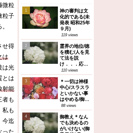
極微粒
神の審判は文
微粒子
化的である(未
発表 昭和25年
る。
９月)
119 views
させ得
霊界の地位/徳
を積む/人を見
之は
て法を説
け．．．応身
波は光
（御垂示録16
110 views
号昭和27年12
質とは
＊一切は神様
月1日④）
中心/スラスラ
放射能
といかない事
三者も
はやめる/御任
せ（御垂示録
88 views
、私も
16号昭和27年
御教え＊なん
12月1日①）
、今迄
でも決めるの
がいけない(御
なった