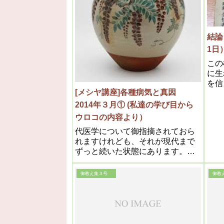
結論
1日
この
に生
を信
[メシヤ講座]各種病気と真因
は神
普く
2014年３月① (私達の学び目から
る。
ウロコの内容より）
代医学について御指摘されておら
れますけれども、それが現代まで
ずっと続いた状態にあります。で
すから現代も病気というのが一向
に減らないで、それぞれ専門の研
御教え集３号
御教
究が増える度に、病気の種類が増
えていっているというのが現状で
あろうかと思いますので、人類は
本当にまだまだ救われていない