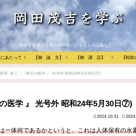
混迷する現代社会の羅針盤にひもとくのはあなた。
設にあたって
【御 論 文】
【御 講 話】
【戦前
原理 第三（『神示の医学 』 光号外 昭和24年5月30日⑦)
医学 』 光号外 昭和24年5月30日⑦)
2024.10.31
2024
は一体何であるかというと、これは人体保有の水