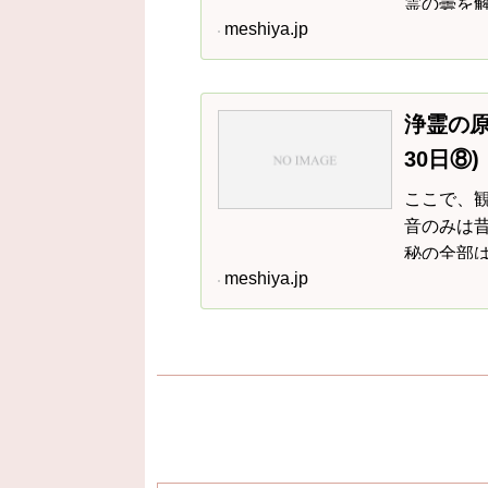
霊の曇を
meshiya.jp
り霊の生
経を刺戟
浄霊の原
30日⑧)
ここで、
音のみは
秘の全部
meshiya.jp
発表するつ