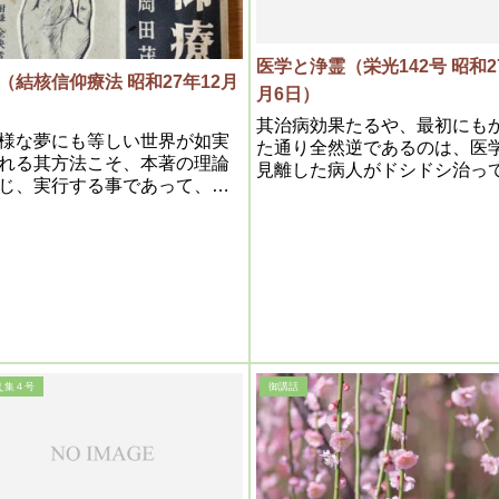
医学と浄霊（栄光142号 昭和2
（結核信仰療法 昭和27年12月
月6日）
）
其治病効果たるや、最初にも
様な夢にも等しい世界が如実
た通り全然逆であるのは、医
れる其方法こそ、本著の理論
見離した病人がドシドシ治っ
じ、実行する事であって、私
く、全く二十世紀の奇蹟と言
の代行者として、この真理を
り外言葉はない。
人類に伝えんとするのであ
え集４号
御講話