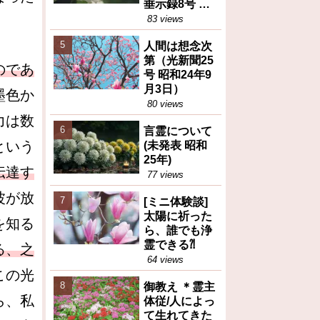
垂示録8号 昭
和27年4月1日
83 views
②)
人間は想念次
第（光新聞25
のであ
号 昭和24年9
月3日）
墨色か
80 views
力は数
言霊について
という
(未発表 昭和
25年)
伝達す
77 views
波が放
[ミニ体験談]
太陽に祈った
を知る
ら、誰でも浄
霊できる⁈
る、之
64 views
この光
御教え ＊霊主
ら、私
体従/人によっ
て生れてきた