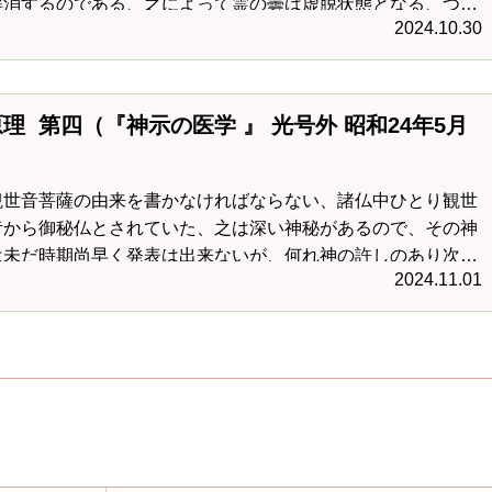
解消するのである、之によって霊の曇は虚脱状態となる、つま
2024.10.30
を死に転換するのである、死んだ曇りは力が零となるから、神
しない事になる、無痛苦となるのはそれが為である、
理 第四（『神示の医学 』 光号外 昭和24年5月
観世音菩薩の由来を書かなければならない、諸仏中ひとり観世
昔から御秘仏とされていた、之は深い神秘があるので、その神
は未だ時期尚早く発表は出来ないが、何れ神の許しのあり次第
2024.11.01
もりである、ここでは浄霊に必要だけの神...