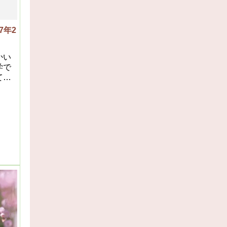
7年2
かい
学で
てゆ
うよ