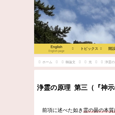
English
トピックス
開
English page
ホーム
御論文
光
浄霊の
浄霊の原理 第三（『神示の
前項に述べた如き
霊の曇の本質