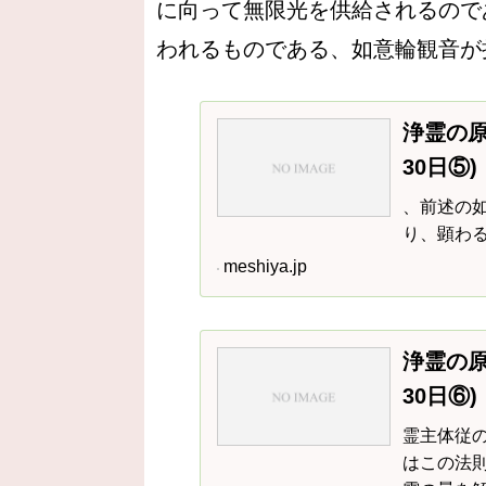
に向って無限光を供給されるので
われるものである、如意輪観音が
浄霊の原
30日⑤)
、前述の
り、顕わ
meshiya.jp
浄霊の原
30日⑥)
霊主体従
はこの法