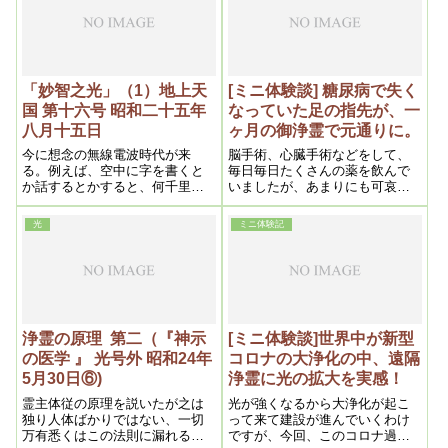
的で本当に治らないのであるか
ら、右の意味を教えてやりたい
と思うのである
「妙智之光」（1）地上天
[ミニ体験談] 糖尿病で失く
国 第十六号 昭和二十五年
なっていた足の指先が、一
八月十五日
ヶ月の御浄霊で元通りに。
今に想念の無線電波時代が来
脳手術、心臓手術などをして、
る。例えば、空中に字を書くと
毎日毎日たくさんの薬を飲んで
か話するとかすると、何千里先
いましたが、あまりにも可哀想
までも通じたり感じたりする。
で、せめて頭だけでもときどき
これは今でも、或程度はある。
おきる痴呆がなんとかなれば
光
ミニ体験記
人心の機微をつかむなどという
と、一か月、あちこちの原因箇
のはそうで、政治家なども、此
所を毎日浄霊を続けた結果、失
人心の機微をつかむ事が重要
われた指、そして爪も生えてき
ました。
浄霊の原理 第二（『神示
[ミニ体験談]世界中が新型
の医学 』 光号外 昭和24年
コロナの大浄化の中、遠隔
5月30日⑥)
浄霊に光の拡大を実感！
霊主体従の原理を説いたが之は
光が強くなるから大浄化が起こ
独り人体ばかりではない、一切
って来て建設が進んでいくわけ
万有悉くはこの法則に漏れるも
ですが、今回、このコロナ過の