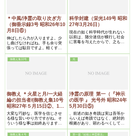
＊中風/浄霊の取り次ぎ方
科学封建（栄光149号 昭和
（御垂示録3号 昭和26年10
27年3月26日）
月8日⑥）
現在の如く科学時代が生れない
以前は、随分迷信が横行し社会
伸ばしたら力が入りますよ。少
に害毒を与えたからで、之も歴
し曲げなければね。手も余り突
史の示す通りであって、この弊
張っては駄目ですよ。軽くする
害を無くす上に科学は少なから
んです。
ず役立ったので、いつかしら科
御教え集10号
光
学崇拝が行き過ぎ、人間の魂ま
でも占領して了ったのである。
御教え ＊火星と月/一大経
浄霊の原理 第一（『神示
綸の担当者/(御教え集10号
の医学 』 光号外 昭和24年
昭和27年５月15日②、16
5月30日⑤)
日)
大変な巧妙な、医学を信じさせ
、前述の如き奇蹟は実は吾等か
る様な旨いやり方ですがね。そ
らいえば奇蹟ではなく、絶対的
ういう様な事は始終あります。
根拠があり、顕わるべくして現
我々からみると、屁の様な事
わるという科学的説明の裏付が
を、大変な偉い様にデカデカと
ある
御教え集４号
第一篇『結核と神霊療法』