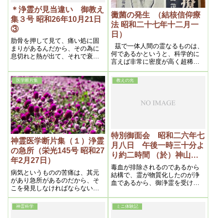
＊浄霊が見当違い 御教え
黴菌の発生 （結核信仰療
集３号 昭和26年10月21日
法 昭和二十七年十二月一
③
日）
肋骨を押して見て、痛い処に固
茲で一体人間の霊なるものは、
まりがあるんだから、その為に
何であるかというと、科学的に
息切れと熱が出て、それで衰弱
言えば非常に密度が高く超稀薄
するんです。それを見つけるん
なものであって、現在進歩した
です。こう言うのはここ（頚
原子顕微鏡でも、到底見る事は
部）にありますから、これを見
医学断片集
教えの光
出来ない程の超々極微粒子であ
つける。それから頭、肩です
るにも拘わらず、之こそ前記の
ね。押して痛い処ですね。それ
如く人間の本体であるから、全
から触って熱い処ですね。熱の
く想像もつかない程の神秘幽幻
ある処、そこをやれば良い。
なものである。此理によって病
（浄化の状態は非常に良い）
原の最初は此霊の全部又は一部
に曇りが発生する
特別御面会 昭和二六年七
神霊医学断片集（１）浄霊
月八日 午後一時三十分よ
の急所（栄光145号 昭和27
り約二時間 （於）神山
年2月27日）
荘 上の間 ※その3
毒血が排除されるのであるから
病気というものの苦痛は、其元
結構で、霊が物質化したのが浄
があり急所があるのだから、そ
血であるから、御浄霊を受ける
こを発見しなければならない
と、汚い血が出され、きれいな
が、それを知らない医学は、只
血が増えてゆくのである。
苦痛の個所だけを治そうとする
神霊科学
ミニ体験記
ので仲々治らず、治っても一時