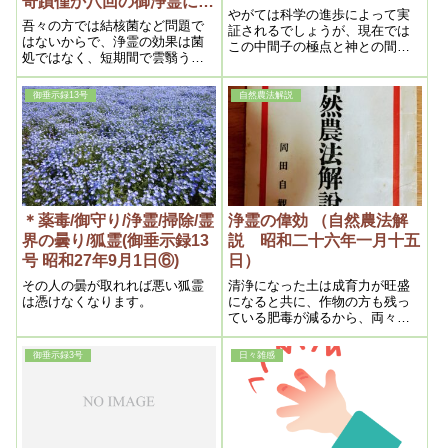
奇蹟僅か八回の御浄霊にて
やがては科学の進歩によって実
絶対安静の肺浸潤快復
吾々の方では結核菌など問題で
証されるでしょうが、現在では
はないからで、浄霊の効果は菌
この中間子の極点と神との間が
処ではなく、短期間で雲翳うん
空白になっているんですが、そ
えいなどは吹き飛んで了しま
こまで科学者の頭が行っていな
い、綺麗サッパリになるからで
いので分からぬのです。わたし
御垂示録13号
自然農法解説
ある。之こそヒドラジットの百
はこれを科学的に説明して、理
倍の効果があると言っても過言
論神霊学と名付けてますが、こ
ではなかろう。下記の実例はそ
れを読めば分からないはずはな
れを遺憾なく物語っているにも
い。
拘わらず之を読んでも専門家諸
君の反響もあるまいから、全く
豚に真珠である。勿論もちろん
其理由は宗教なるが故であろう
＊薬毒/御守り/浄霊/掃除/霊
浄霊の偉効 （自然農法解
界の曇り/狐霊(御垂示録13
説 昭和二十六年一月十五
号 昭和27年9月1日⑥)
日）
その人の曇が取れれば悪い狐霊
清浄になった土は成育力が旺盛
は憑けなくなります。
になると共に、作物の方も残っ
ている肥毒が減るから、両々相
俟って、霊主体従の法則によ
り、成育が旺盛になるのである
御垂示録3号
日々雑感