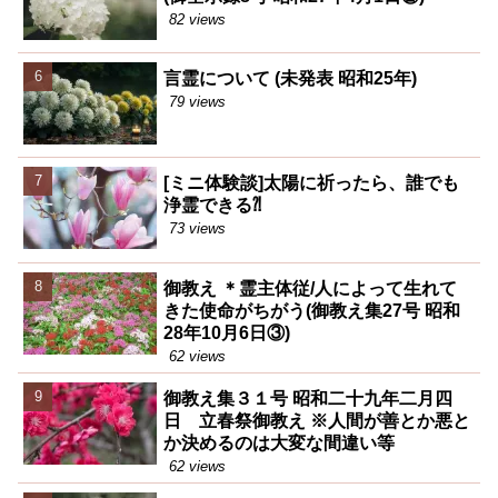
82 views
言霊について (未発表 昭和25年)
79 views
[ミニ体験談]太陽に祈ったら、誰でも
浄霊できる⁈
73 views
御教え ＊霊主体従/人によって生れて
きた使命がちがう(御教え集27号 昭和
28年10月6日③)
62 views
御教え集３１号 昭和二十九年二月四
日 立春祭御教え ※人間が善とか悪と
か決めるのは大変な間違い等
62 views