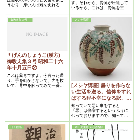
す。それから、腎臓が圧迫して
うむり、厚い人は難を免れるの
いるから、これは、腎臓を主
である。それは電車、自動車等
に、背中の痛い処、そこをやれ
が衝突する場合、電車自動車の
ば、きっと治ります。痛んで来
霊は、霊衣の薄い人には当る
御教え集３号
メシヤ講座
れば結構ですよ。浄化が起こっ
が、霊衣の厚い人には当らない
たんだからね。相当痛むでしょ
からである。よくそういう場合
うが、よくそれを言い聞かせ
は、撥はね飛ばされて疵きず一
て、痛むと言う事は、治る作用
つ受けない事があるが、それは
だと言う事を納得させる様に説
急激に霊衣に当る場合、霊衣の
明してやって、
弾力によってそうなるのである
＊げんのしょうこ(漢方)
御教え集３号 昭和二十六
年十月五日②
これは薬毒ですよ。今言った通
り、手を動かさないで、力を抜
[メシヤ講座] 曇りを作らな
いて、背中を触ってみて一番固
い処、そこをやる。
い生活を送る。信仰をすれ
ばする程不幸になる訳。
2015年10月⑤ (私達の学び
知っていて悪い事をすると
目からウロコの内容より）
「罪」は倍増するというふうに
仰っておりますので、知ってい
てですね、曇りを発生するとい
う事は、実質的には信仰しなが
日々雑感
岡田先生療病術講義録
ら「罪」を作っていっている、
という事になってきます。