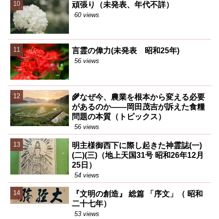
頑張り（未発表、年代不詳）
60 views
言霊の偉力(未発表 昭和25年)
56 views
🌾なぜ今、農業を根本から変える必要
があるのか――岡田茂吉が訴えた食糧
問題の本質（トピックス）
56 views
明主様御西下に際し起きた神霊誌(一)
(二)(三)（地上天国31号 昭和26年12月
25日）
54 views
『文明の創造』 総篇 「序文」（ 昭和
二十七年）
53 views