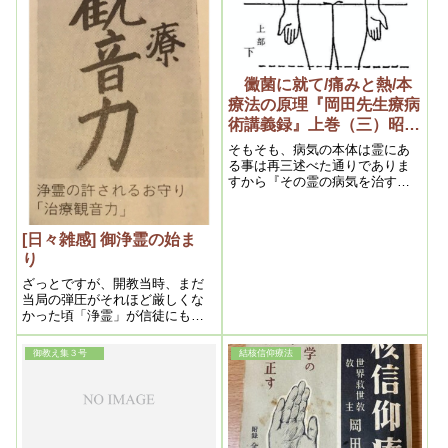
黴菌に就て/痛みと熱/本
療法の原理『岡田先生療病
術講義録』上巻（三）昭和
11(1936)年7月
そもそも、病気の本体は霊にあ
る事は再三述べた通りでありま
すから『その霊の病気を治す』
そうすれば体の病気は否でも応
でも治るのであります。
[日々雑感] 御浄霊の始ま
り
ざっとですが、開教当時、まだ
当局の弾圧がそれほど厳しくな
かった頃「浄霊」が信徒にも許
されるようになったいきさつを
追ってみました。
御教え集３号
結核信仰療法