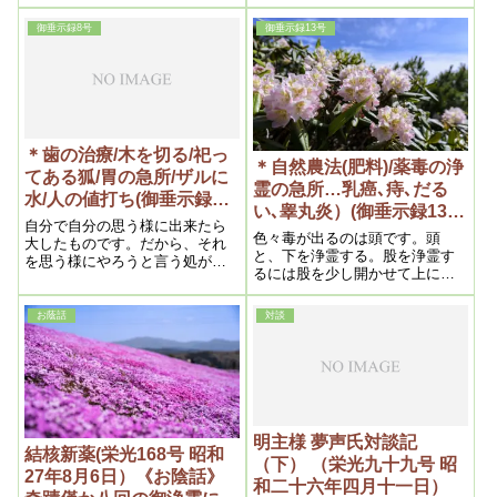
のはないのである、したがって
中で、御浄化をいただいている
浄霊の目的はこの霊の曇を解消
友人に、止むを得ず遠隔浄霊を
御垂示録8号
御垂示録13号
するのである、之によって霊の
御取次させて頂いたのですが、
曇は虚脱状態となる、つまり霊
双方、強いお光を感じさせてい
の生を死に転換するのである、
ただいた
死んだ曇りは力が零となるか
ら、神経を刺戟しない事にな
る、無痛苦となるのはそれが為
である、
＊歯の治療/木を切る/祀っ
＊自然農法(肥料)/薬毒の浄
てある狐/胃の急所/ザルに
霊の急所…乳癌､痔､だる
水/人の値打ち(御垂示録8
い､睾丸炎）(御垂示録13号
号 昭和27年3月1日⑦)
自分で自分の思う様に出来たら
昭和27年9月1日④)
色々毒が出るのは頭です。頭
大したものです。だから、それ
と、下を浄霊する。股を浄霊す
を思う様にやろうと言う処が人
るには股を少し開かせて上に向
生なんだから、それで良いんで
かって霊が行く様にするので
す。何も心配する事は要らない
す。そうするとずっと効きま
んです。だから、神様の思し召
お蔭話
対談
す。それは肛門と陰部の間にオ
し通りになる。どうにもならな
デキみたいなものが出来て穴が
くて困るから、ならせよう、な
開いている。それで肛門に行く
らせようとする処に、その人に
物がこっちに行く。それを塞が
値打ちがあるんだからね。
なければならない。だから肛門
と陰門の間を狙って霊を通すの
です。そうすると早く治りま
明主様 夢声氏対談記
す。それから頭です。だいたい
結核新薬(栄光168号 昭和
（下） （栄光九十九号 昭
後頭部――そこを浄霊する。そ
27年8月6日）《お陰話》
和二十六年四月十一日）
うすると治ります