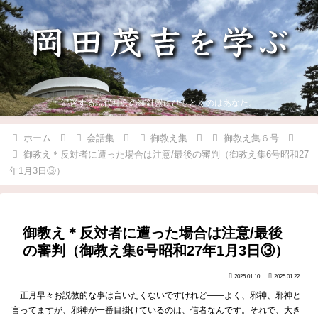
混迷する現代社会の羅針盤にひもとくのはあなた。
ホーム
会話集
御教え集
御教え集６号
御教え＊反対者に遭った場合は注意/最後の審判（御教え集6号昭和27
年1月3日③）
御教え＊反対者に遭った場合は注意/最後
の審判（御教え集6号昭和27年1月3日③）
2025.01.10
2025.01.22
正月早々お説教的な事は言いたくないですけれど――よく、邪神、邪神と
言ってますが、邪神が一番目掛けているのは、信者なんです。それで、大き