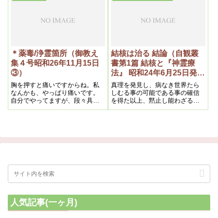
ね。それは医学を偉く見せる様
な邪神の働きなんです
＊薬毒/浄霊箇所（御教え
結核は治る 結論（自観叢
集４号昭和26年11月15日
書第1篇 結核と『神霊療
③）
法』 昭和24年6月25日発
行）
胸を押すと痛いですからね。私
真理を発見し、病なき世界たら
なんかも、やっぱり痛いです。
しむる事の可能である事の確信
自分でやってますが、段々具合
を得た以上、黙止し能わざるに
が良くなって来る。今迄に覚え
至ったのである。そうして永い
ない位気持ちが良いです。最も
人類史上にも全然見当らない、
五十年ですからね。五十年経っ
私の仕事というものを客観する
ても、薬毒と言うのは固まった
時、神は私をして人間が病苦か
きりで、溶けないですからね。
ら解放さるる時来ったことを示
すと共に、それを遂行すべき大
いなる力を与え給うたのであ
る。
人気記事(一ヶ月)