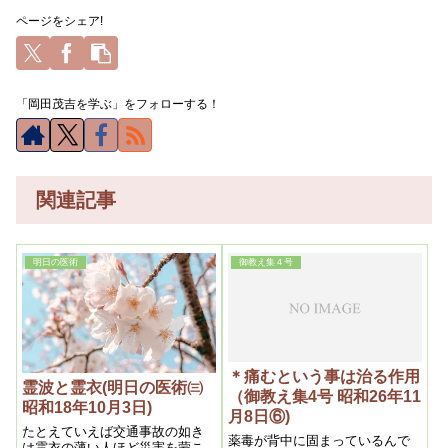
ページをシェア!
「岡田茂吉を学ぶ」をフォローする！
関連記事
明日の医術
御教え集４号
＊痛むという事は治る作用
霊波と霊衣(明日の医術㈢
（御教え集4号 昭和26年11
昭和18年10月3日)
月8日⑥)
たとえていえば交通事故の如き
薬毒が背中に固まっているんで
は霊衣の薄い人ほど災害を蒙こ