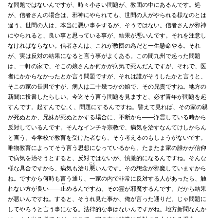
な問題ではないんですが、時々小さい問題が、教団の中にあるんです。処
が、信者さんの場合は、邪神にやられても、世間の人がやられる様なのとは
違う。世間の人は、本当に悪い事をするが、そうではない。信者さんが邪神
にやられると、良い事と思っている事が、結果が悪いんです。それを注意し
なければならない。信者さんは、これが教団の為だと一生懸命やる。それ
が、実は反対の結果になると言う事がよくある。この間九州で起った問題
は、一軒の家で、そこの娘さんか何かが病気で死んだんですが、それで、医
者にかからなかったとか言う問題ですが、それは誰がそうしたかと言うと、
そこの家の長男ですが、病人は二十幾つかの娘で、その兄貴ですね。地方の
新聞に投書したらしい。今迄そう言う問題を見ますと、必ず青年が問題を起
すんです。起すんでな,く、問題にするんですね。譬えて見れば、その家の親
が死ぬとか、兄妹が死ぬとかする場合に、不断から――浄霊している時から
反対しているんです。そんなインチキ宗教で、病気を治すなんてけしからん
と言う。今学校で教育を受けた者なら、そう考えるのもしょうがないです。
唯物教育によってそう言う思想になっているから、たまたま家の誰かが信仰
で病気を治そうとすると、反対ではないが、憤激的になるんですね。そんな
にく
様な具合ですから、病気も治り
悪
いんです。その想念が邪魔していますから
ね。ですから何時も言う通り、一家の内で非常に反対する人があったら、触
や
れない方が良い――
止
めるんですね。その霊が邪魔するんです。だから結果
が悪いんですね。すると、そうれ見た事か、俺が言った通りだ、じゃ問題に
してやろうと言う事になる。法律的な事はないんですがね。地方新聞なんか