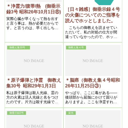
＊浄霊力/腹帯/熱 (御垂示
［日々雑感］御垂示録４号
録3号 昭和26年10月1日⑧)
の火傷についてのご指導を
実際心臓が早くなって熱を出す
読んでホッとしました。
と言う事は、熱が必要だからで
こちらの御教えを読ませてい
す。と言うのは、早く出しちゃ
ただいて、私の対処の仕方が間
おうと言うんです。溶けが悪い
違っていなかったので、ホッと
んでしょうね
すると主に嬉しかったです
御教え集30号
御教え集４号
＊原子爆弾と浄霊 御教え
＊脳癌（御教え集４号昭和
集30号 昭和29年1月3日
26年11月25日③）
私は原子爆弾は殺人光線、霊の
やっぱり、ここに毒がある――
方の火素は活人光線と名をつけ
後頭部から延髄にかけて固りが
たのです。片方は殺す光線で、
ありますよ。ここを浄霊すれば
こっちは生かす光線で、反対な
治りますね。延髄が浄化して
わけです。それが丁度同じ頃に
――これですね。ここに固りが
御垂示録3号
栄光
地球上に現われたという事は非
未だ残っているんだ。それを浄
常に意味があるわけです
霊すれば、それで治りますよ。