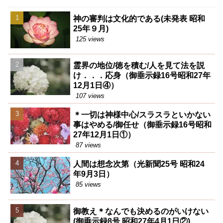
神の審判は文化的である(未発表 昭和
25年９月)
125 views
霊界の地位/徳を積む/人を見て法を説
け．．．応身（御垂示録16号昭和27年
12月1日④）
107 views
＊一切は神様中心/スラスラといかない
事はやめる/御任せ（御垂示録16号昭和
27年12月1日①）
87 views
人間は想念次第（光新聞25号 昭和24
年9月3日）
85 views
御教え＊なんでも決めるのがいけない
(御垂示録8号 昭和27年4月1日②)