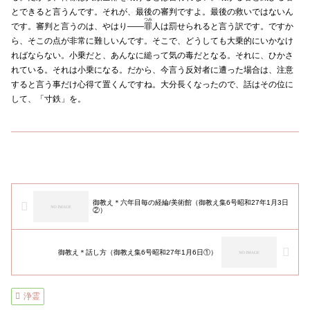
とできると言うんです。それが、最後の審判ですよ。最後の救いではないん
つみ
です。審判と言うのは、やはり――
罪
人は罰せられると言う訳です。ですか
ら、そこの点が非常に難しいんです。そこで、どうしても大乗的にいかなけ
ればならない。小乗だと、あんなに縋って気の毒だとなる。それに、ひかさ
れている。それは小乗になる。だから、今言う反対者に遭った場合は、注意
すると言う事だけ心得て置くんですね。大分長くなったので、話はその位に
して、「寸鉄」を。
御教え＊六年目毎の経綸/美術館（御教え集6号昭和27年1月3日
②）
御教え＊話し方（御教え集6号昭和27年1月6日①）
浄霊