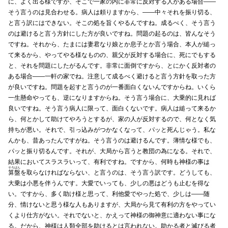
に、よく出る様ですが、そこで一家の内に非常に反対する人がある場合――
そう言うのは見合わせる。病人は頼りますから、――中々それを振り切る、
と言う訳にはできない。そこの処を旨くやるんですね。成るべく、そう言う
のは避けると言う方針にした方が良いですね。問題の起るのは、皆んなそう
ですね。それから、たまには妻君なり娘とか息子とか言う場合、本人が縋っ
て来るから、やってやる様なものの、親父が反対する場合に、死にでもする
と、それを問題にしたがるんです。非常に面倒ですから、とにかく反対者の
ある場合――一軒の家でね。注意して成るべく避けると言う方針を取った方
が良いですね。問題を起すと言うのが一番面白くないんですからね。いくら
一生懸命やっても、逆になりますからね。そう言う場合に、大乗的に見れば
良いですね。そう言う病人に限って、面白くないです。病人は縋って来るか
ら、何とかして助けてやろうとするが、家の人が反対するので、何となく気
持ちが悪い。それで、引っ込みがつかなくなって、パッと死んじゃう。私な
んかも、昔あったんですがね。そう言うのは避けるんです。薄情な様でも、
パッと振り切るんです。それが、大局から言うと教団の為になる。それで、
結果においてスラスラいって、有利ですね。ですから、何時も神様の事は
そろばん
算盤
を取らなければならない、と言うのは、そう言う訳です。どうしても、
大乗は小悪を伴うんです。大愛でいっても、少しの悪はどうも止むを得な
い。ですから、多く助け様と思って、利他愛でやった処で、少しは――随
分、情けないと思う様な人もありますが、大局から見て有利の方をやってい
くより仕方がない。それでないと、かえって神様の御神意に適わない事にな
る。だから、神様は人類全部を助けるとは言われない。助かる者と滅びる者