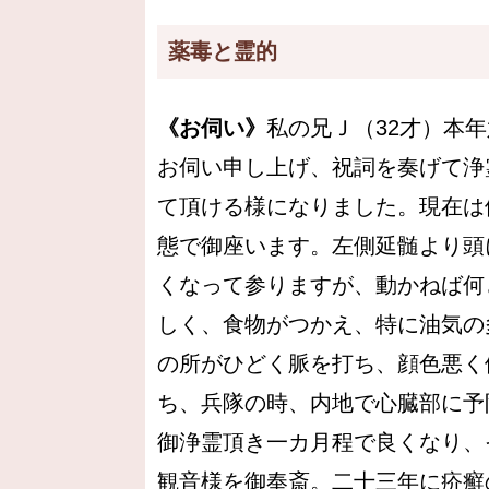
薬毒と霊的
《お伺い》
私の兄Ｊ（32才）本
お伺い申し上げ、祝詞を奏げて浄
て頂ける様になりました。現在は
態で御座います。左側延髄より頭
くなって参りますが、動かねば何
しく、食物がつかえ、特に油気の
の所がひどく脈を打ち、顔色悪く
ち、兵隊の時、内地で心臓部に予
御浄霊頂き一カ月程で良くなり、
観音様を御奉斎。二十三年に疥癬