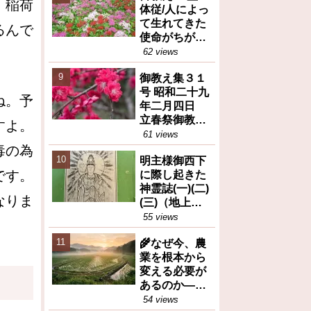
、稲荷
体従/人によっ
て生れてきた
るんで
使命がちがう
(御教え集27号
62 views
昭和28年10月
御教え集３１
6日③)
号 昭和二十九
ね。予
年二月四日
立春祭御教え
すよ。
※人間が善と
61 views
か悪とか決め
毒の為
明主様御西下
るのは大変な
です。
に際し起きた
間違い等
神霊誌(一)(二)
なりま
(三)（地上天
国31号 昭和26
55 views
年12月25日）
🌾なぜ今、農
業を根本から
変える必要が
あるのか――
岡田茂吉が訴
54 views