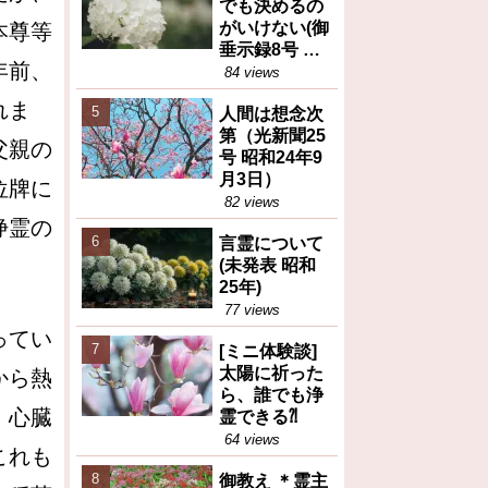
でも決めるの
がいけない(御
本尊等
垂示録8号 昭
年前、
和27年4月1日
84 views
②)
れま
人間は想念次
第（光新聞25
父親の
号 昭和24年9
月3日）
位牌に
82 views
浄霊の
言霊について
(未発表 昭和
25年)
77 views
ってい
[ミニ体験談]
太陽に祈った
から熱
ら、誰でも浄
、心臓
霊できる⁈
64 views
これも
御教え ＊霊主