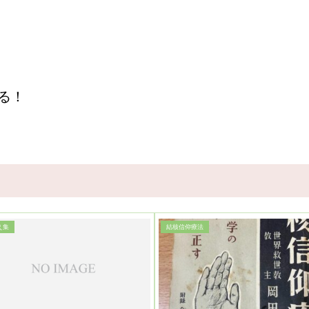
る！
え集
結核信仰療法