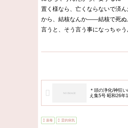
置く様なら、亡くならないで済ん
から、結核なんか――結核で死ぬ
言うと、そう言う事になっちゃう
＊頭の浄化/神狂い
え集5号 昭和26年1
薬毒
霊的病気