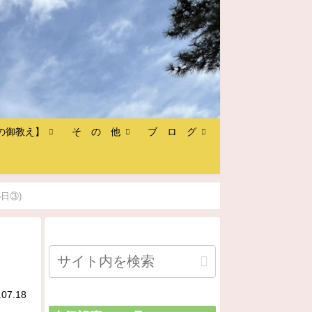
の御教え】
そ の 他
ブ ロ グ
日③)
.07.18