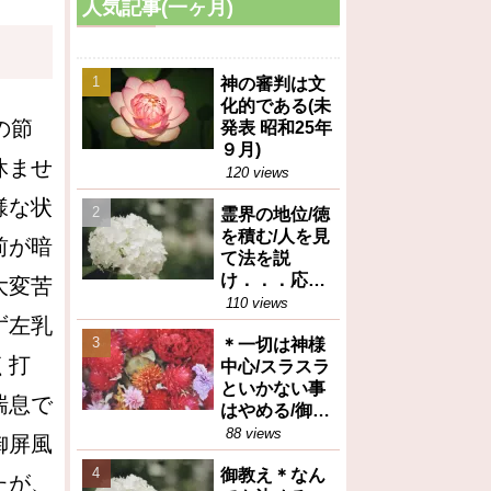
人気記事(一ヶ月)
神の審判は文
化的である(未
の節
発表 昭和25年
９月)
休ませ
120 views
様な状
霊界の地位/徳
を積む/人を見
前が暗
て法を説
け．．．応身
大変苦
（御垂示録16
110 views
ず左乳
号昭和27年12
＊一切は神様
月1日④）
く打
中心/スラスラ
といかない事
喘息で
はやめる/御任
せ（御垂示録
88 views
御屏風
16号昭和27年
御教え＊なん
12月1日①）
たが、