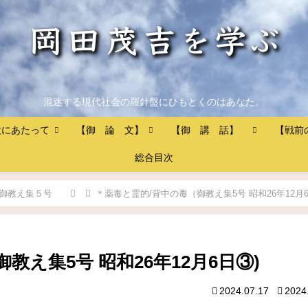
混迷する現代社会の羅針盤にひもとくのはあなた。
設にあたって
【御 論 文】
【御 講 話】
【戦前
総合目次
御教え集５号
＊薬毒と霊的/背中の毒（御教え集5号 昭和26年12月6
教え集5号 昭和26年12月6日③)
2024.07.17
2024