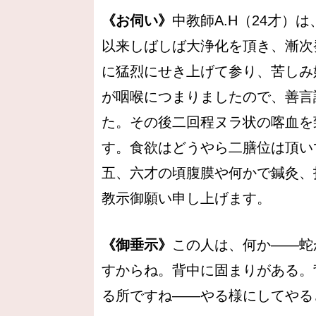
《お伺い》
中教師A.H（24才
以来しばしば大浄化を頂き、漸次
に猛烈にせき上げて参り、苦しみ
が咽喉につまりましたので、善言
た。その後二回程ヌラ状の喀血を
す。食欲はどうやら二膳位は頂い
五、六才の頃腹膜や何かで鍼灸、
教示御願い申し上げます。
《御垂示》
この人は、何か――蛇
すからね。背中に固まりがある。
る所ですね――やる様にしてやる