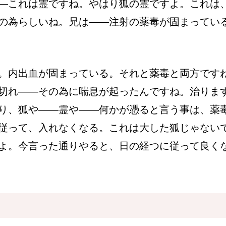
―これは霊ですね。やはり狐の霊ですよ。これは
の為らしいね。兄は――注射の薬毒が固まってい
。内出血が固まっている。それと薬毒と両方です
切れ――その為に喘息が起ったんですね。治りま
り、狐や――霊や――何かが憑ると言う事は、薬
従って、入れなくなる。これは大した狐じゃない
よ。今言った通りやると、日の経つに従って良く