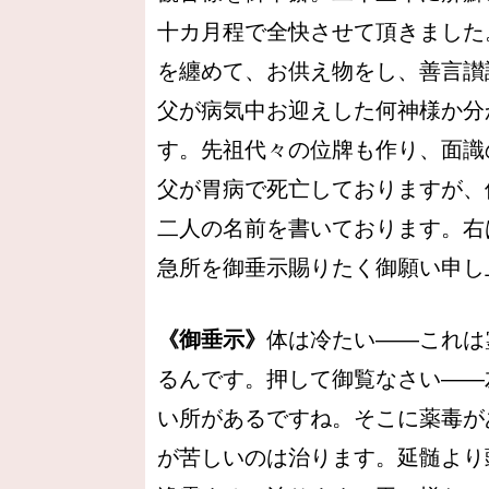
十カ月程で全快させて頂きました
を纏めて、お供え物をし、善言讃
父が病気中お迎えした何神様か分
す。先祖代々の位牌も作り、面識
父が胃病で死亡しておりますが、
二人の名前を書いております。右
急所を御垂示賜りたく御願い申し
《御垂示》
体は冷たい――これは
るんです。押して御覧なさい――
い所があるですね。そこに薬毒が
が苦しいのは治ります。延髄より