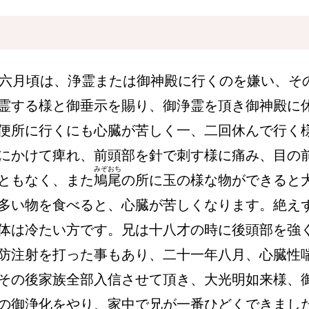
年六月頃は、浄霊または御神殿に行くのを嫌い、そ
霊する様と御垂示を賜り、御浄霊を頂き御神殿に
便所に行くにも心臓が苦しく一、二回休んで行く
にかけて痺れ、前頭部を針で刺す様に痛み、目の
みぞおち
ともなく、また
鳩尾
の所に玉の様な物ができると
多い物を食べると、心臓が苦しくなります。絶え
体は冷たい方です。兄は十八才の時に後頭部を強
防注射を打った事もあり、二十一年八月、心臓性
その後家族全部入信させて頂き、大光明如来様、
の御浄化をやり、家中で兄が一番ひどくできまし