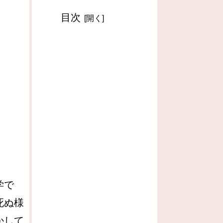
目次
学で
死ぬ様
かして