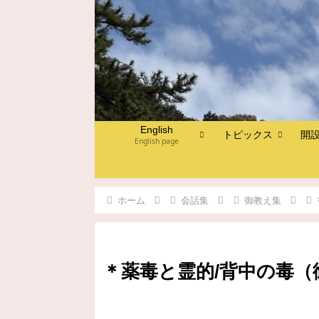
English
トピックス
開
English page
ホーム
会話集
御教え集
＊薬毒と霊的/背中の毒（御