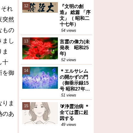
えた食糧問題
『文明の創
の本質（トピ
、それ
造』 総篇 「序
ックス）
文」（ 昭和二
夜突然
十七年）
なもの
54 views
きまし
言霊の偉力(未
発表 昭和25
りま
年)
52 views
し十
＊エルサレム
所を御
の開かずの門
（御垂示録15
号 昭和27年11
月1日②）再
51 views
掲
なりま
🔰浄霊治病 ＊
全ては霊に起
熱のあ
因する
49 views