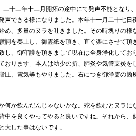
）は、二十二年十二月開拓の途中にて発声不能となり
発声できる様になりました。本年十一月二十七日
始め、多量のヌラを吐きました。その時塊りの様
讃詞を奏上し、御霊紙を頂き、直ぐ楽にさせて頂
致し、御守護を頂きまして現在は全身浄化してお
ております。本人は幼少の折、肺炎や気管支炎を
指圧、電気等もやりました。右につき御浄霊の箇
か何か飲んだんじゃないかな。蛇を飲むとヌラに
背中を良くやってやると良いですね。それから、
と大した事はないです。