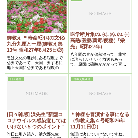
す。それを教えよう、解らせよ
よ。一旦肺に行って、それから
うと思って我々は骨を折ってい
痰になって出るんです。つま
るのです。そういった麻薬を、
り、毒素が一時的留る器官です
麻薬でないと思っている迷信で
ね。
す。それを言うと、こっちの方
を迷信という。その位頭が悪い
のです
医学断片集㈥､㈦､㈧､㈨､㈩
御教え ＊寿命/⦿(ｽ)の文化/
高熱/医療/薬毒/便秘(『栄
九分九厘と一厘(御教え集
光』昭和27年)
13号 昭和27年8月25日②)
八年間の盲が偶然治って、非常
悪は文化の進歩にある程度まで
に珍らしいという放送もあっ
必要であって、天国、要するに
て、原因は硫酸がかかって盲目
地上天国に必要である程度の文
になったというのだが、凡すべ
化を作る迄の必要であって、そ
て病気ではなく、そういう災害
れ以上はいけない。だから悪の
的のものは放っておいても、年
日々雑感
御教え集４号
期限が来たという事も説いてあ
月さえ経てば自然に治るもので
ります。それで悪というものは
ある。従ってそれを珍らしいと
必要であったという事と、悪の
いうのは、全く医学の未発達で
期限が来たという事で、始めて
ある事を示しているのである。
根本が分かるわけです。だから
医学というのは人間を弱らせる
為に必要であったというように
[日々雑感] 浜先生”新型コ
＊神様を冒瀆する事になる
説けば、ちょっと医者の方では
ロナウイルス感染症しては
（御教え集４号昭和26年
怒る事も出来ないのです。しか
いけない 5 つのポイント”
11月11日①）
し今日ではもういけないので
す。もう弱らせる事は止やめる
昨日に引き続き、浜六郎先生
無理は決していけないですね。
時期が来た。だから止よせと、