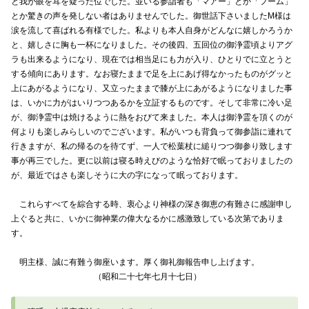
と我が眼を耳を疑った位でした。並いる参詣者も「マアー」とか「フーム」
とか驚きの声を発しない者はありませんでした。御世話下さいましたM様は
涙を流して喜ばれる有様でした。私よりも本人自身がどんなに嬉しかろうか
と、嬉しさに胸も一杯になりました。その後四、五回位の御浄霊頃よりアグ
ラも出来るようになり、現在では相当足にも力が入り、ひとりでに立とうと
する傾向にあります。なお寝たままで足を上にあげ得なかったものがグッと
上にあがるようになり、又立ったままで膝が上にあがるようになりました事
は、いかに力がはいりつつあるかを立証するものです。そして非常に冷い足
が、御浄霊中は焼けるように熱をおびて来ました。本人は御浄霊を頂くのが
何よりも楽しみらしいのでございます。私がいつも背負って御参詣に連れて
行きますが、私の帰るのを待てず、一人で松葉杖に縋りつつ御参り致します
事が再三でした。更に以前は寝る時えびのような恰好で眠っておりましたの
が、最近ではさも楽しそうに大の字になって眠っております。
これらすべてを綜合する時、衷心より神様の深き御恵の有難さに感謝申し
上ぐると共に、いかに御神業の偉大なるかに感激致している次第でありま
す。
明主様、誠に有難う御座います。厚く御礼御報告申し上げます。
（昭和二十七年七月十七日）