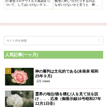
の”新型コロナウイルス感染症”に
無理に押しつけたりするのは、
こういう意味です。ですからこ
ついて、してはいけない５つの
なぜいけないかと言うと、神様
れを知っていれば、どんな質問
ポイントを引用掲載させていた
を冒涜する事になる。神様は
が出ても困る事はないです
だききます。一部掲載にしよう
――人間が、どうかお助け下さ
と思ったのですが結構ボリュウ
いと言うのが、本当
ームがありますが、やっぱり全
文掲載させてもらいました。
人気記事(一ヶ月)
神の審判は文化的である(未発表 昭和
25年９月)
121 views
霊界の地位/徳を積む/人を見て法を説
け．．．応身（御垂示録16号昭和27年
12月1日④）