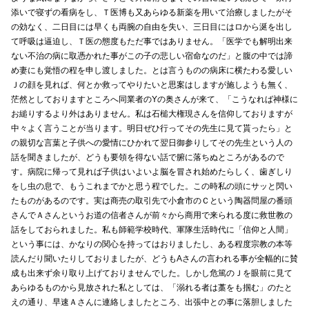
添いで寝ずの看病をし、Ｔ医博も又あらゆる新薬を用いて治療しましたがそ
の効なく、二日目には早くも両腕の自由を失い、三日目にはロから涎を出し
て呼吸は逼迫し、Ｔ医の態度もただ事ではありません。「医学でも解明出来
ない不治の病に取憑かれた事がこの子の悲しい宿命なのだ」と腹の中では諦
め妻にも覚悟の程を申し渡しました。とは言うものの病床に横たわる愛しい
Ｊの顔を見れば、何とか救ってやりたいと思案はしますが施しようも無く、
茫然としておりますところへ同業者のYの奥さんが来て、「こうなれば神様に
お縋りするより外はありません。私は石槌大権現さんを信仰しておりますが
中々よく言うことが当ります。明日ぜひ行ってその先生に見て貰ったら」と
の親切な言葉と子供への愛情にひかれて翌日御参りしてその先生という人の
話を聞きましたが、どうも要領を得ない話で腑に落ちぬところがあるので
す。病院に帰って見れば子供はいよいよ脳を冒され始めたらしく、歯ぎしり
をし虫の息で、もうこれまでかと思う程でした。この時私の頭にサッと閃い
たものがあるのです。実は商売の取引先で小倉市のＣという陶器問屋の番頭
さんでＡさんというお道の信者さんが前々から商用で来られる度に救世教の
話をしておられました。私も師範学校時代、軍隊生活時代に「信仰と人間」
という事には、かなりの関心を持ってはおりましたし、ある程度宗教の本等
読んだり聞いたりしておりましたが、どうもAさんの言われる事が全幅的に賛
成も出来ず余り取り上げておりませんでした。しかし危篤のＪを眼前に見て
あらゆるものから見放された私としては、「溺れる者は藁をも掴む」のたと
えの通り、早速Ａさんに連絡しましたところ、出張中との事に落胆しました