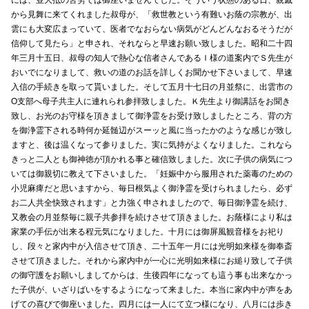
から見舞に来てくれました叔母が、「救世教という有難いお蔭の宗教が、出
雲にも大変広まっていて、医者でなおらない病気がどんどんなおるそうだが
信仰して見たら」と申され、それならと早速お願い致しました。昭和二十四
年三月十五日、叔母の知人で熱心な信者さんであるＩ様の道案内でＳ先生が
おいでになりまして、救いの道のお話を詳しくお聞かせ下さいまして、早速
入信の手続きを取って貰いました。そして五月十七日の月並祭に、出雲市の
O支部へ母子共主人に連れられ参拝致しました。Ｋ先生より御講話をお聞き
致し、お光のお守様を頂きまして御浄霊をお受け致しましたところ、背の方
を御浄霊下される時何か延髄辺がスーッと風に当ったかのような感じが致し
ますと、後は温くなって参りました。実に気持がよくなりました。これなら
きっと二人とも御神徳が頂かれる事と確信致しました。次に子供の病気につ
いては御親切に教えて下さいました。「妊娠中から服用された薬毒のための
小児麻痺だと思いますから、毎日根気よく御浄霊を受けられましたら、必ず
お二人共全快致されます」と力強く申されましたので、毎日御浄霊を続け、
又教会の月並祭毎に親子共参拝を続けさせて頂きました。お蔭様により私は
家業の手伝が出来る程元気になりました。十月には御屏風観音様をお祀り
し、段々と家内中が入信させて頂き、二十五年一月には光明如来様を御奉斎
させて頂きました。それから家内中が一心に光明如来様にお縋り致して子供
の御守護をお願いしましてからは、生後四年になっても這う事も出来なかっ
た子供が、いざりばいをするようになって来ました。本当に家内中が声をあ
げての喜びで御座いました。四月には一人にて立つ様になり、八月には歩き