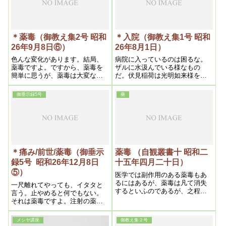
て、このように話されていると
えてくると肌が綺麗になるそう
いうふうに思います。
です。菌が少なくなると肌が痛
んでくるらしい
＊薬毒（御教え集2号 昭和
＊入院（御教え集1号 昭和
26年9月8日⑥）
26年8月1日）
色んな変化があります。結局、
病院に入っているのは困るな。
薬毒ですよ。ですから、薬毒を
ザルに水汲んでいる様なもの
簡単に思うが、薬毒は大変なも
だ。伏見稲荷は光明如来様をお
のです。私は浄霊始めてから二
祭りしてから、一年位経ってか
十年になるが、未だ解決しな
ら、お帰り願うという様にすれ
御垂示録5号
藥
い。今でも毎日やってま
ばいい。しかし大体薬毒はお医
者さんがつくったので、その作
られた所にいては命をなくする
から、命が惜しかったら退院す
るんですね。稲荷どころじゃな
い。医療の方がよっほど恐ろし
い。腸閉塞で食事を取っていま
＊痛み/前世/薬毒（御垂示
薬毒 （自観叢書十 昭和二
すが、いい加減な事をいってい
録5号 昭和26年12月8日
十五年四月二十日）
るんですね。おかしいですね
⑤）
医学では副作用のある薬毒もあ
るにはあるが、薬毒は凡て消失
一尺離れてやっても、イタタと
するといふのであるが、之程の
言う。止やめると何でもない。
間違ひはない。それは薬毒発見
それは薬毒ですよ。注射の薬の
までに医学は進歩してゐないか
どれかです。そんなのは治り良
らである。何となれば、人体の
いですよ。皮膚の直ぐ――皮下
メシヤ講座
御教え集２号
消化器能は天与の食物のみに限
に薬毒が集まっている。芯じゃ