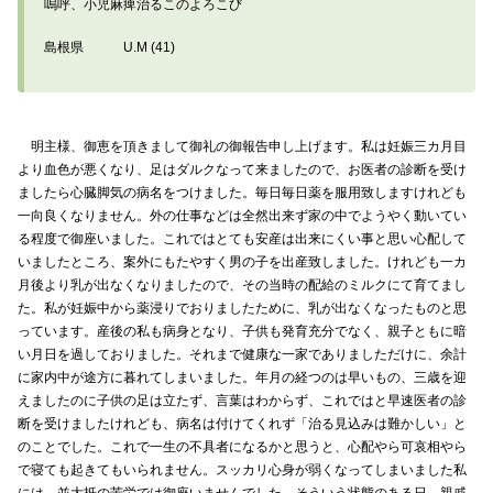
嗚呼、小児麻痺治るこのよろこび
島根県 U.M (41)
明主様、御恵を頂きまして御礼の御報告申し上げます。私は妊娠三カ月目
より血色が悪くなり、足はダルクなって来ましたので、お医者の診断を受け
ましたら心臓脚気の病名をつけました。毎日毎日薬を服用致しますけれども
一向良くなりません。外の仕事などは全然出来ず家の中でようやく動いてい
る程度で御座いました。これではとても安産は出来にくい事と思い心配して
いましたところ、案外にもたやすく男の子を出産致しました。けれども一カ
月後より乳が出なくなりましたので、その当時の配給のミルクにて育てまし
た。私が妊娠中から薬浸りでおりましたために、乳が出なくなったものと思
っています。産後の私も病身となり、子供も発育充分でなく、親子ともに暗
い月日を過しておりました。それまで健康な一家でありましただけに、余計
に家内中が途方に暮れてしまいました。年月の経つのは早いもの、三歳を迎
えましたのに子供の足は立たず、言葉はわからず、これではと早速医者の診
断を受けましたけれども、病名は付けてくれず「治る見込みは難かしい」と
のことでした。これで一生の不具者になるかと思うと、心配やら可哀相やら
で寝ても起きてもいられません。スッカリ心身が弱くなってしまいました私
には、並大抵の苦労では御座いませんでした。そういう状態のある日、親戚