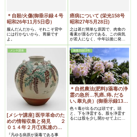
＊自殺/火傷(御垂示録４号
癌病について (栄光158号
昭和26年11月5日⑥）
昭和27年5月28日)
服んだんだから、それこそ背中
之は甚だ簡単な原因で、肉食の
には行かないから、胃腸です
毒素が溜るのである。この病気
よ。
が若人になく、中年以後に発る
にみても分るであろう。従って
この病気を免れるには、野菜を
メシヤ講座
御垂示録13号
多く食えばいい。以前もかいた
事があるが、人間は肉と野菜と
半々位が恰度ちょうどいいので
ある。この理由はどういう訳か
というと肉食は陽性食物であ
り、菜食は陰性食物であるか
ら、偏かたよると天理に外れる
事になる
＊自然農法(肥料)/薬毒の浄
霊の急所…乳癌､痔､だる
い､睾丸炎）(御垂示録13号
昭和27年9月1日④)
色々毒が出るのは頭です。頭
と、下を浄霊する。股を浄霊す
[メシヤ講座] 医学革命のた
るには股を少し開かせて上に向
めの情報収集と発見 ２
かって霊が行く様にするので
０１４年２月①(私達の学
す。そうするとずっと効きま
す。それは肛門と陰部の間にオ
び目からウロコの内容よ
『凡ゆる病原が薬毒である事