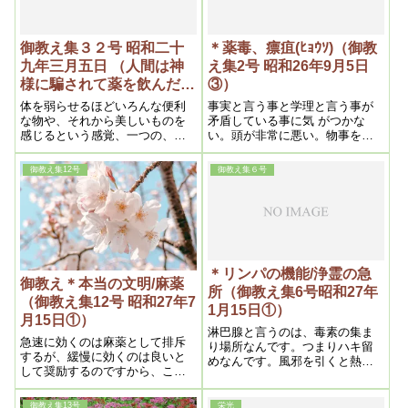
御教え集３２号 昭和二十
＊薬毒、瘭疽(ﾋｮｳｿ)（御教
九年三月五日 （人間は神
え集2号 昭和26年9月5日
様に騙されて薬を飲んだ）
③）
昭和二十九年四月十五日発
体を弱らせるほどいろんな便利
事実と言う事と学理と言う事が
行
な物や、それから美しいものを
矛盾している事に気 がつかな
感じるという感覚、一つの、神
い。頭が非常に悪い。物事をあ
経が鋭くなるとか、或いはもの
べこべに解釈する。その点は野
に感じやすい体を弱らせるほど
蕃人みたいですね。
御教え集12号
御教え集６号
いろんな便利な物や、それから
美しいものを感じるという感
覚、一つの、神経が鋭くなると
か、或いはものに感じやすいと
いうことになるので、それに
は、体を弱らせなければ仕方が
ないのです。それで弱らせるに
＊リンパの機能/浄霊の急
は毒を飲ませるのです。しかし
御教え＊本当の文明/麻薬
所（御教え集6号昭和27年
それを毒と言ったら人間は飲ま
（御教え集12号 昭和27年7
1月15日①）
ないから、それを薬に思わせよ
月15日①）
うという神様のトリックです。
淋巴腺と言うのは、毒素の集ま
薬というものは良いものと思っ
急速に効くのは麻薬として排斥
り場所なんです。つまりハキ留
た人間は、神様に瞞(ﾀﾞﾏ)された
するが、緩慢に効くのは良いと
めなんです。風邪を引くと熱が
わけです。
して奨励するのですから、この
出るでしょう。横から前の方は
無智なやり方頭の悪さです。ま
痰になって出る。と言って、こ
たそれに慣れ切っているので
こから直ぐ出るんじゃないです
御教え集13号
栄光