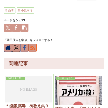
薬毒
小児麻痺
ページをシェア!
「岡田茂吉を学ぶ」をフォローする！
関連記事
御教え集３号
アメリカを救う
＊歯痛,薬毒 御教え集３