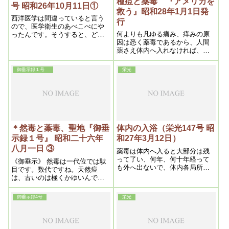
種痘と薬毒 『アメリカを
号 昭和26年10月11日①
救う』昭和28年1月1日発
西洋医学は間違っていると言う
行
ので、医学衛生のあべこべにや
何よりも凡ゆる痛み、痒みの原
ったんです。そうすると、どん
因は悉く薬毒であるから、人間
どん丈夫になった。自分の体
薬さえ体内へ入れなければ、一
で、医学の間違っている事が判
生涯病苦の味は知らなくて済む
った。
のである。要するに、この薬毒
御垂示録１号
栄光
迷信を打破しない限り、人間か
ら病気の苦痛は絶対解決されな
い事を断言するのである。
＊然毒と薬毒、聖地『御垂
体内の入浴（栄光147号 昭
示録１号』 昭和二十六年
和27年3月12日）
八月一日 ③
薬毒は体内へ入ると大部分は残
って了い、何年、何十年経って
《御垂示》 然毒は一代位では駄
も外へ出ないで、体内各局所に
目です。数代ですね。天然痘
固まって了うのである。それに
は、古いのは極くかゆいんで
清潔作用が起る。それが風邪で
す。 新しいのは、かゆいのと痛
あるから、其儘放ってをけば必
いのです。
御垂示録4号
栄光
ず治るものを、態々わざわざ薬
で拗こじらし余病を作ったり、
悪化さしたりして、命迄もフイ
にする