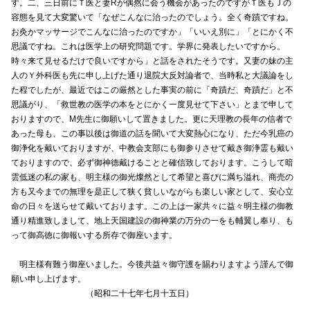
す。二、三日前にＴ医と妻Rが偶然に会う機会があったのですがＴ医もＪの
容態を見て大変驚いて「なぜこんなに治ったのでしょう。全く奇蹟ですね。
お灸かマッサージでこんなに治ったのですか」「いいえ別に」「とにかく不
思議ですね。これは医学上の研究問題です。学界に発表したいですから。
時々来て見せるだけで良いですから」と話をされたそうです。又妻の妹の主
人のＹ外科医も先に申し上げた通り退院大反対論者で、当時私と大議論をし
た程でしたが、最近ではこの厳然とした事実の前に「奇蹟だ、奇蹟だ」と不
思議がり、「救世教の医学の本をとにかく一度見せて下さい」とまで申して
おりますので、M先生に御願いして置きました。更に天理教の長年の信者で
あった母も、この事以後は御道の話を聞いて大変熱心になり、ただ今乳癌の
御浄化を戴いておりますが、中教会支部にも御参りさせて戴き御浄霊も戴い
ておりますので、必ず御神徳戴けることと確信致しております。こうして暗
雲低迷の私の家も、明主様の御光燦然として希望と喜びに満ち溢れ、商売の
方も又今までの無理を是正して狭く貧しいながらも楽しい家として、安心立
命の日々を送らせて戴いております。この上は一家共々に益々明主様の御教
通り精進致しまして、地上天国建設の御神業の万分の一をも輔翼し奉り、も
って御高徳に御報いする所存で御座います。
明主様有難う御座いました。今後共益々御守護を賜わりますよう謹んで御
願い申し上げます。
（昭和二十七年七月十五日）