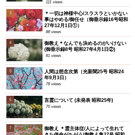
111 views
＊一切は神様中心/スラスラといかない
事はやめる/御任せ（御垂示録16号昭和
27年12月1日①）
88 views
御教え＊なんでも決めるのがいけない
(御垂示録8号 昭和27年4月1日②)
81 views
人間は想念次第（光新聞25号 昭和24
年9月3日）
78 views
言霊について (未発表 昭和25年)
70 views
御教え ＊霊主体従/人によって生れて
きた使命がちがう(御教え集27号 昭和