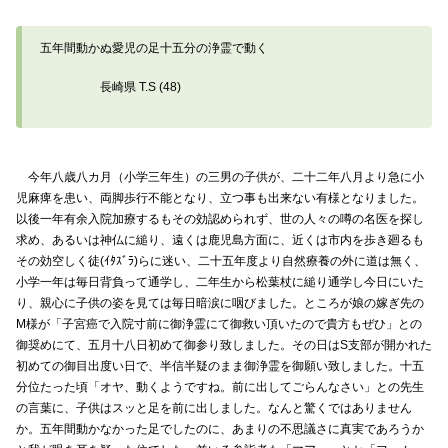
五年間動かぬ愛児の足十五分の浄霊で動く
長崎県 T.S (48)
今年八歳八カ月（小学三年生）の三男の子供が、二十二年八月より急に小
児麻痺を患い、両脚歩行不能となり、立つ事も出来ない有様となりました。
以後一年有余入院加療するもその効認められず、世の人々の噂の名医を探し
求め、あるいは神仏に縋り、遠くは鹿児島方面に、近くは市内を歩き廻るも
その効空しく徒(ｲﾀｽﾞﾗ)らに迷い、二十五年度より自然療養の外に道は無く、
小学一年は毎日背負って通学し、二年生から松葉杖に縋り通学し今日にいた
り、親心に子供の姿を見ては毎日暗涙に咽びました。ところが娘の嫁ぎ先の
M様が「子宮癌で入院寸前に御浄霊にて御救い頂いたので貴方もぜひ」との
御奨めにて、五月十八日初めて御参り致しました。その日はS支部が開かれた
初めての御目出度い日で、半信半疑のまま御浄霊を御願い致しました。十五
分位たった頃「オヤ、動くようですね。前に出してごらんなさい」との先生
の言葉に、子供はスッと足を前に出しました。なんと驚くではありません
か。五年間動かなかった足でしたのに、あまりの不思議さに真実であろうか