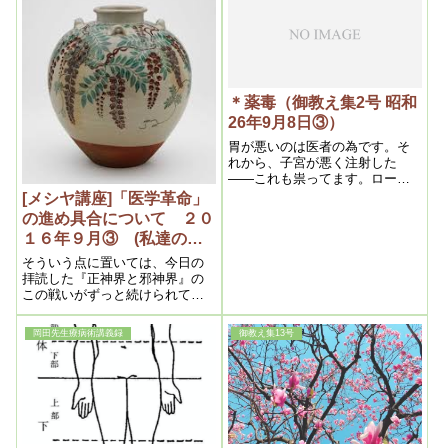
定されてをり、それ以外の異物
ないんだから、治り良いんで
は処理されないように出来てゐ
す。だから、やると直ぐに痛む
るからである。実に造化の妙は
んです。
自然の二字に尽きる
＊薬毒（御教え集2号 昭和
26年9月8日③）
胃が悪いのは医者の為です。そ
れから、子宮が悪く注射した
――これも祟ってます。ロート
目薬――目の悪いのはこの為で
[メシヤ講座]「医学革命」
す。胃痙攣と言うのは胃散が残
の進め具合について ２０
っているんです。つまり、ロー
１６年９月③ (私達の学
ト眼病と言うんです
び目からウロコの内容よ
そういう点に置いては、今日の
り）
拝読した『正神界と邪神界』の
この戦いがずっと続けられてき
たけれども、これからはそれを
結んでいかないといけない。そ
岡田先生療病術講義録
御教え集13号
ういう時期を迎えているのです
けれども、その時に大切なこと
は一体何かといいますと