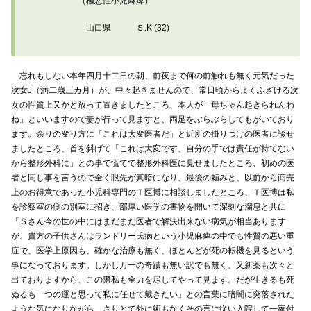
（極悪性小児麻痺）
山口県 Ｓ.K (32)
忘れもしない本年四月十二日の朝、前夜まで何の前触れも無く元気だった
次女J（満二歳三カ月）が、中々起きませんので、常日頃からよくふざける次
女の性質上又かと放って置きましたところ、本人が「母ちゃん起きられんわ
ね」といいますので妻が行って見ますと、両足をぶらぶらしてもがいており
ます。余りの変り方に「これは大変医者だ」と近所の掛りつけの医者に診せ
ましたところ、首を斜げて「これは大変です、自分の手では責任が持てない
から整形外科に」との事で慌てて整形外科医に見せましたところ、初めの医
者と同じ事を言うので全く眼先が真暗になり、最後の頼みと、以前から商売
上のお得意であった小児科専門のＴ医博に相談しましたところ、Ｔ医博は私
を診察室の側の別室に招き、部厚い医学の書物を開いて深刻な溜息と共に
「Ｓさん今の世の中にはまだまだ医者で解決出来ない病気が相当あります
が、貴方の子供さんはランドリー氏病という小児麻痺の中でも性質の悪い重
症で、医学上原因も、確かな治療も無く、ほとんどが死の転機を見るという
事になっております。しかし万一の奇蹟も無い訳でも無く、又新薬も次々と
出ておりますから、この際私も全力を尽してやって見ます。だが生きるも死
ぬるも一つの運と思って私に任せて戴きたい」との言葉に暗闇に突落された
ような気になりながら、さりとて外に術もなくその言に従い入院して一家付