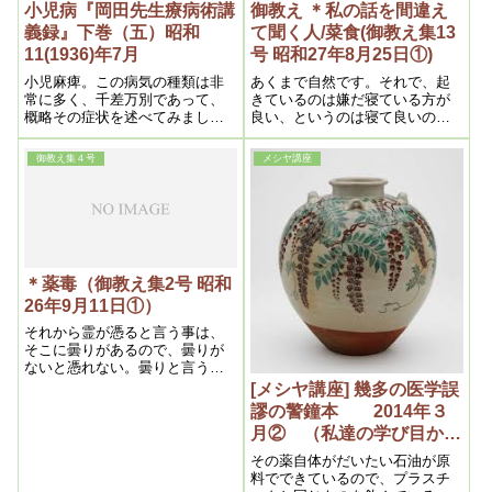
小児病『岡田先生療病術講
御教え ＊私の話を間違え
義録』下巻（五）昭和
て聞く人/菜食(御教え集13
11(1936)年7月
号 昭和27年8月25日①)
小児麻痺。この病気の種類は非
あくまで自然です。それで、起
常に多く、千差万別であって、
きているのは嫌だ寝ている方が
概略その症状を述べてみましょ
良い、というのは寝て良いので
う。そうして大体、先天的と後
す。その事で、医学の方で間違
天的に分ける事が出来ます。
っているのは「起きていてはい
御教え集４号
メシヤ講座
けない、絶対安静だ」と言っ
て、フウフウ言って寝ているの
です。私の本にも書いてありま
すが、ピンピンしているのが、
健康診断で肺に曇りがある、絶
対安静でなければならないと言
って、段々弱らせて命迄亡くし
＊薬毒（御教え集2号 昭和
たという人がありますが、これ
26年9月11日①）
は反自然だからいけないので
す。そういうわけですから、こ
それから霊が憑ると言う事は、
の点を間違っている人は、おお
そこに曇りがあるので、曇りが
いに訂正しなければいけないと
ないと憑れない。曇りと言うの
思う。
は薬の毒ですからね。何処かに
[メシヤ講座] 幾多の医学誤
病気とか、苦痛があれば、何時
謬の警鐘本 2014年３
薬を飲んだか――あの時の薬
月② （私達の学び目から
だ、と言う事で分ります。病気
ウロコの内容より）
は何でも薬だと思えば間違いな
その薬自体がだいたい石油が原
い。
料でできているので、プラスチ