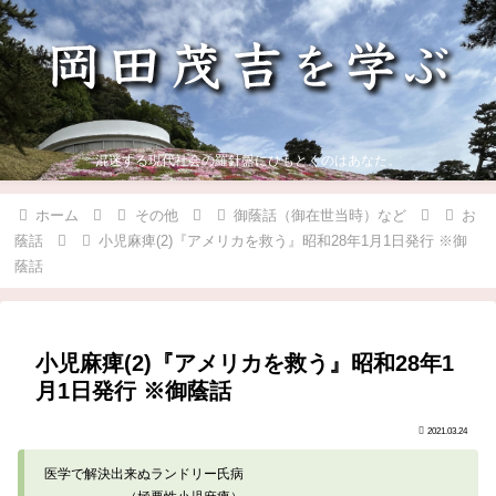
混迷する現代社会の羅針盤にひもとくのはあなた。
ホーム
その他
御蔭話（御在世当時）など
お
蔭話
小児麻痺(2)『アメリカを救う』昭和28年1月1日発行 ※御
蔭話
小児麻痺(2)『アメリカを救う』昭和28年1
月1日発行 ※御蔭話
2021.03.24
医学で解決出来ぬランドリー氏病