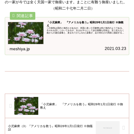
の一家が今では全く天国一家で御座います。まことに有難う御座いました。
（昭和二十七年二月二日）
「小児麻痺」 『アメリカを救う』昭和28年1月1日発行 ※御教
え
この病気は霊的と体的とがあるが、米国に多い小児麻痺は殆ど体的のようである。
今それを詳しくかいてみるが、生まれ乍らにして歩行困難な症状は、言う迄もなく
親からの遺伝薬毒と、産まれてから入れた薬毒が、足の何れかの局部に固結する為
であるから、よく診査してみると必ず固結があり、圧すと痛むから直ぐ分る
2021.03.23
meshiya.jp
「小児麻痺」 『アメリカを救う』昭和28年1月1日発行 ※御
教え
小児麻痺（3）『アメリカを救う』昭和28年1月1日発行 ※御蔭
話