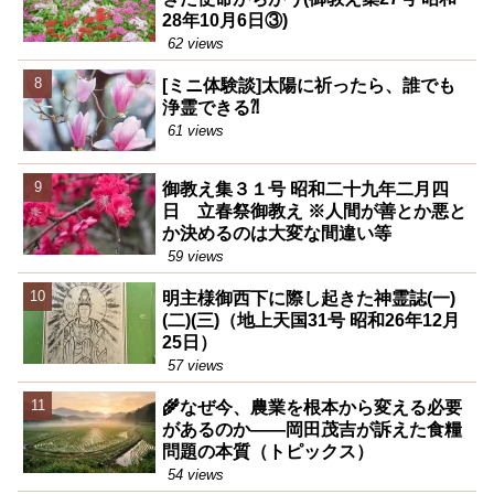
28年10月6日③)
62 views
[ミニ体験談]太陽に祈ったら、誰でも
浄霊できる⁈
61 views
御教え集３１号 昭和二十九年二月四
日 立春祭御教え ※人間が善とか悪と
か決めるのは大変な間違い等
59 views
明主様御西下に際し起きた神霊誌(一)
(二)(三)（地上天国31号 昭和26年12月
25日）
57 views
🌾なぜ今、農業を根本から変える必要
があるのか――岡田茂吉が訴えた食糧
問題の本質（トピックス）
54 views