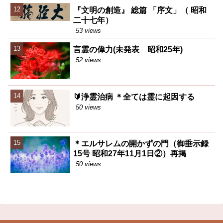
『文明の創造』 総篇 「序文」（ 昭和
二十七年）
53 views
言霊の偉力(未発表 昭和25年)
52 views
🔰浄霊治病 ＊全ては霊に起因する
50 views
＊エルサレムの開かずの門（御垂示録
15号 昭和27年11月1日②）再掲
50 views