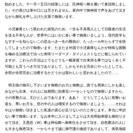
始めました。十一月一五日の紐落しには、氏神様へ靴を履いて参詣致しまし
た。その喜びは筆や口には尽されません。家内中で御神前で声をあげて泣き
ながら御礼を申し上げた次第で御座います。
小児麻痺という呪われた病気のため、一生を不具廃人として日蔭者の生活
を送る不幸な人が、世界中にはいかに多い事で御座いましよう。現代医学も
なすすべを知らないこの恐るべき一生の難病が、たった一カ年たらずで全快
してしまったので御座います。たまたま外国で小児麻痺なんかが特殊な困難
を極める治療法で治った例等リーダーズ・ダイジェストなどに報じられてい
ますが、これらの方法はとてもとても一般家庭で出来得る事ではなく全く不
可能とも言うべき方法でありまして、しかもそれを完全にやったとしても、
全部が全部完全に治癒するかどうかは疑わしいと思われましたので……
明主様の御示し下さいます御救のお力と御教は、誰でも簡単にしかも楽し
みながら出来、その上に短期間に効果百パーセントなので御座いますから、
その有難さは、又ひとしおであります。ああ！ どうしてこんなに有難いお
道を、尊いお方を、世の中の人は嘲笑するので御座いましよう。……それは
やはり御救い頂きました私達の真心が足りないのだと存じます。本当に申訳
ない事で御座います。なお本年に入りましてよりは大光明如来様も御祀りさ
せて頂き、又愚息（W）事は神仙郷へ御奉仕をさせて頂き、自然農法の上に
も大きな御恵頂き、一から十まで誠に御守護の連続でありまして、病気地獄