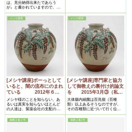
デキみたいなものが出来て穴が
り）
は、充分納得出来たであらう
開いている。それで肛門に行く
が』と書かれていますので、メ
物がこっちに行く。それを塞が
シヤ様は、ここで我々に「納得
なければならない。だから肛門
してくれたかい？」というふう
メシヤ講座
メシヤ講座
と陰門の間を狙って霊を通すの
に、まずは問いかけて下さって
です。そうすると早く治りま
いるわけなんで・・・、自らに
す。それから頭です。だいたい
問いかけて、そのことがしっか
後頭部――そこを浄霊する。そ
り腹に入るようにして
うすると治ります
[メシヤ講座]ボーっとして
[メシヤ講座]専門家と協力
いると、闇の流布にのまれ
して御教えの裏付け的論文
ている 2012年６月
を 2015年3月③（私達
①
の学び目からウロコの内容
メシヤ様のことを知らない、あ
大体腸内細菌は百兆個（百種
より）
るいは真実を知らないほとんど
類）以上あるそうなのですが、
の人達は、製薬会社の支配の下
その百種類に近づいて行く位の
に生活をしている、ということ
菌を持っておかないといけない
になってきます。大変恐ろしい
のです。最近の治療では人の細
御教え集２号
御教え集1号
現代の中に生きているんだとい
菌をもらって腸に移します。女
うことを、メシヤ様は予見され
性にとって嬉しいことに菌が増