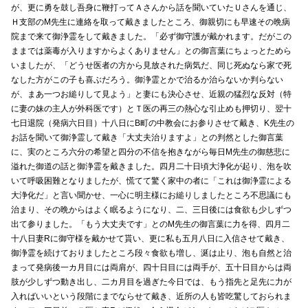
が、更に勇を鼓し吾身に鞭打ってＡさんから話を聞いていたＵさんを通じ、
Ｈ支部のM先生に連絡を取って戴きましたところ、御親切にも早速その晩病
院まで来て御浄霊をして戴きました。「必ず御守護が戴かれます。だがこの
ままでは薬毒が入りますからよくありません」との御言葉にちょっとためら
いましたが、「どうせ医者の方から見放された病気だ、同じ死ぬなら家で死
なした方がこの子も喜ぶだろう。御浄霊とかで治るか治らないか判らない
が、まあ一つお縋りして見よう」と妻にも決心させ、近親の猛烈な反対（特
に妻の妹の主人が外科医です）とＴ医の再三の熱心な引止めも押切り、翌十
七日退院（発病六日目）十八日にB町の中教会にお参りさせて戴き、K先生の
お話を聞いて御浄霊して戴き「大丈夫治りますよ」との判然とした御言葉
に、実のところ六分の希望と四分の不信を抱きながら毎日M先生の御慈悲に
溢れた御道の話と御浄霊を戴きました。四月二十日頃大浄化が起り、泡を吹
いて呼吸困難となりましたが、慌てて驚く家中の者に「これは御浄霊による
大浄化だ」と言い聞かせ、一心に明主様にお縋りしましたところ不思議にも
治まり、その晩からはよく眠るようになり、二、三日後には食欲も少しずつ
出て参りました。「もう大丈夫です」とのM先生の御言葉に力を得、四月二
十八日妻Rに御守様を戴かせて貰い、更に私も五月八日に入信させて戴き、
御浄霊を続けておりましたところ段々食欲も増し、涎は止り、泡も自然と治
まって発病後一カ月目には両肩が、四十日目には両手が、五十日目からは両
肢が少しずつ動き出し、二カ月目を過ぎた今日では、もう指先と足先に力が
入ればいいという段階にまでならせて戴き、近所の人も皆吃驚しておられま