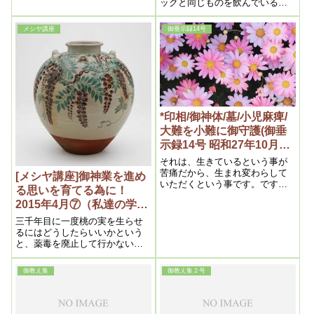
ックと同じものを飲んでいるよ
うなものなので、薬をこうやっ
て飲んでいる人を見ると“あ～プ
メシヤ講座
御垂示録14号
ラスチックバリバリと食べてい
るわ～”というぐらいに見ていっ
た方がいいですよ、という説明
もしてくれていますので参考に
していただきたいと思います。
*印相/御神体/墓/小児麻痺/
大難を小難に御守護(御垂
示録14号 昭和27年10月1
日④)
それは、生きているという事が
苦痛だから、生まれ変わらして
[メシヤ講座]御神業を進め
いただくという事です。ですか
る思いを育てる為に！
らお蔭をいただくと死にます。
2015年4月⑦（私達の学び
これは大変なお蔭です。そうす
ると本人も普通の人間に生まれ
目からウロコの内容より
三千年目に一度桃の実を生らせ
変わって、一家も苦痛から解放
るにはどうしたらいいかという
されるから幸福になるわけで
と、薬毒を廃止して行かないと
す。ですからそういうお蔭をい
いけない訳ですし、私達の頭の
ただくと死ぬ事になる。そうい
中に蔓延しているですね、三千
御教え集
御教え集２号
う点は神様は気が利いてます
年来の悪を中心とした思想を払
拭しない限り、この桃の実を生
ならせる事は出来ないのです