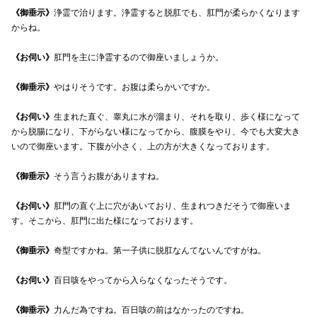
《御垂示》
浄霊で治ります。浄霊すると脱肛でも、肛門が柔らかくなります
からね。
《お伺い》
肛門を主に浄霊するので御座いましょうか。
《御垂示》
やはりそうです。お腹は柔らかいですか。
《お伺い》
生まれた直ぐ、睾丸に水が溜まり、それを取り、歩く様になって
から脱腸になり、下がらない様になってから、腹膜をやり、今でも大変大き
いので御座います。下腹が小さく、上の方が大きくなっております。
《御垂示》
そう言うお腹がありますね。
《お伺い》
肛門の直ぐ上に穴があいており、生まれつきだそうで御座いま
す。そこから、肛門に出た様になっております。
《御垂示》
奇型ですかね。第一子供に脱肛なんてないんですがね。
《お伺い》
百日咳をやってから入らなくなったそうです。
《御垂示》
力んだ為ですね。百日咳の前はなかったのですね。