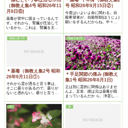
（御教え集4号 昭和26年11
号 昭和26年9月15日②）
月8日⑥)
今度はいよいよ命に関わる。自
殺希望者が、自殺幇助(ほうじょ)
薬毒が背中に固まっているんで
願いをするんだからね。中々費
す。それから、腎臓が圧迫して
用がかかりますからね。
いるから、これは、腎臓を主
に、背中の痛い処、そこをやれ
ば、きっと治ります。痛んで来
御教え集４号
御教え集1号
れば結構ですよ。浄化が起こっ
たんだからね。相当痛むでしょ
うが、よくそれを言い聞かせ
て、痛むと言う事は、治る作用
だと言う事を納得させる様に説
明してやって、
＊薬毒（御教え集2号 昭和
＊手足関節の痛み (御教え
26年9月11日①）
集1号 昭和26年8月1日)
それから霊が憑ると言う事は、
之は別に霊的に関係はありませ
そこに曇りがあるので、曇りが
んよ。足首、踵は元は薬毒が固
ないと憑れない。曇りと言うの
まっているんだか ら、浄霊して
は薬の毒ですからね。何処かに
やれば段々良くなります。非常
病気とか、苦痛があれば、何時
に固まっているんですね。
薬を飲んだか――あの時の薬
光
藥
だ、と言う事で分ります。病気
は何でも薬だと思えば間違いな
い。