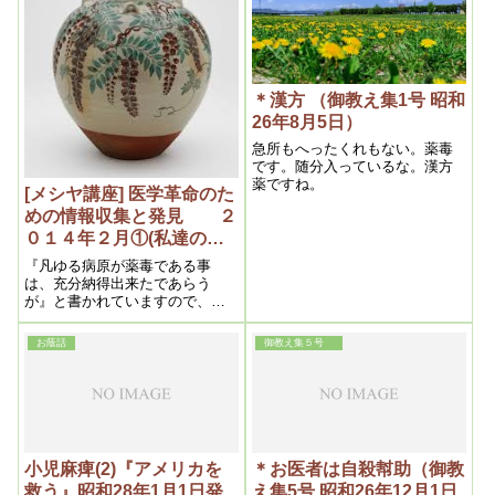
良いですね。
＊漢方 （御教え集1号 昭和
26年8月5日）
急所もへったくれもない。薬毒
です。随分入っているな。漢方
薬ですね。
[メシヤ講座] 医学革命のた
めの情報収集と発見 ２
０１４年２月①(私達の学
び目からウロコの内容よ
『凡ゆる病原が薬毒である事
り）
は、充分納得出来たであらう
が』と書かれていますので、メ
シヤ様は、ここで我々に「納得
してくれたかい？」というふう
お蔭話
御教え集５号
に、まずは問いかけて下さって
いるわけなんで・・・、自らに
問いかけて、そのことがしっか
り腹に入るようにして
小児麻痺(2)『アメリカを
＊お医者は自殺幇助（御教
救う』昭和28年1月1日発
え集5号 昭和26年12月1日