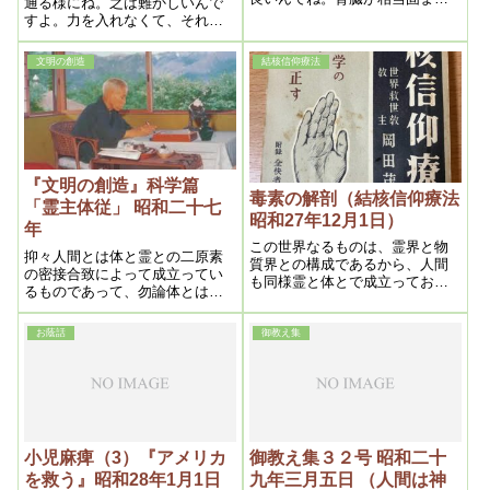
通る様にね。之は難かしいんで
ているんですね。痛いのは薬の
すよ。力を入れなくて、それで
為です
向うに通すんですからね。それ
から偏食は結構だ。一つ物を食
文明の創造
結核信仰療法
べるのは結構だ。
『文明の創造』科学篇
毒素の解剖（結核信仰療法
「霊主体従」 昭和二十七
昭和27年12月1日）
年
この世界なるものは、霊界と物
抑々人間とは体と霊との二原素
質界との構成であるから、人間
の密接合致によって成立ってい
も同様霊と体とで成立ってお
るものであって、勿論体とは眼
り、両者密接不離の関係にあっ
に見ゆる物質で誰にも判るが、
て、霊体一致が原則である。と
霊とは眼に映らないものである
いう訳で霊の曇りが体に映れば
お蔭話
御教え集
以上、長い間分からなかったの
濁血となり、濁血が霊に映れば
である。処が確実に存在してい
曇りとなる。之が最も重点であ
る一種のエーテルの如きもので
る
ある。としたら方法によって
は、把握出来ない筈はないので
ある。
小児麻痺（3）『アメリカ
御教え集３２号 昭和二十
を救う』昭和28年1月1日
九年三月五日 （人間は神