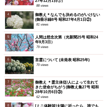
27年12月1日①）
88 views
御教え＊なんでも決めるのがいけない
(御垂示録8号 昭和27年4月1日②)
81 views
人間は想念次第（光新聞25号 昭和24
年9月3日）
79 views
言霊について (未発表 昭和25年)
70 views
御教え ＊霊主体従/人によって生れて
きた使命がちがう(御教え集27号 昭和
28年10月6日③)
62 views
[ミニ体験談]太陽に祈ったら、誰でも