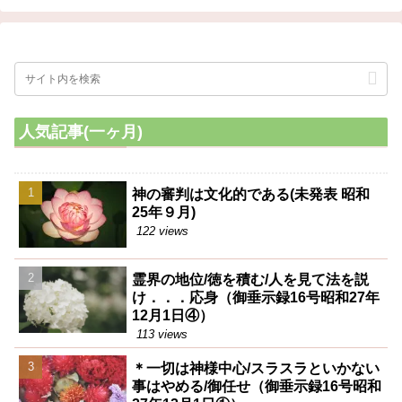
の辺をよく浄霊した方がいい。
す。だから、やると直ぐに痛む
その場合右の辺に掌を当ててみ
んです。
ると、熱があるから直じき分
る。従って前額部が冷たい人な
ら、先ず頭はいいと見て間違い
ないのである
人気記事(一ヶ月)
神の審判は文化的である(未発表 昭和
25年９月)
122 views
霊界の地位/徳を積む/人を見て法を説
け．．．応身（御垂示録16号昭和27年
12月1日④）
113 views
＊一切は神様中心/スラスラといかない
事はやめる/御任せ（御垂示録16号昭和