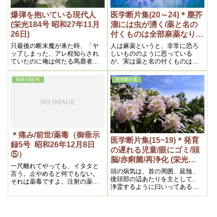
こを浄霊する。自分でやる時
も、力を抜かなければならない
爆弾を抱いている現代人
医学断片集(20～24)＊塵芥
ですよ
(栄光184号 昭和27年11月
溜には虫が湧く/薬と名の
26日)
付くものは全部麻薬なり/
神経とは/手当(栄光
只最後の断末魔が来た時、「ヤ
人は麻薬というと、非常に恐ろ
173,174,176,185,187）
ッ了しまった、アレ程知らされ
しいもののように思っている
ていたのに俺は何たる馬鹿者で
が、実は薬と名の付くものは、
あろう」といって臍ほぞを噛か
全部麻薬である事の意味をかい
んでも追っつかない。故に助か
てみるが、之は誰も知る如く初
御垂示録5号
医学断片集
りたければ今の内だ。ではどう
め麻薬を用いるや、頭脳は明晰
すればいいかというと、大して
となり、爽快感が起るので、
難しい事はない。つまり一遍に
段々癖になって了しまうので、
毒が溶けるから命が危いのだか
之が中毒である。処が実は凡ゆ
ら、なしくずしにすれば助か
る薬も同様であって、只麻薬と
る。之が本教の浄霊法である
違う処は、麻薬は即座に効き目
が、併し余りに簡単すぎるの
があるが、外の薬はそうはゆか
＊痛み/前世/薬毒（御垂示
で、反って信じ難い点もある
ないで、言はば長持がする只そ
医学断片集(15~19)＊発育
録5号 昭和26年12月8日
し、それだけ価値もある。だが
れだけの異いさである
の遅れる児童/眼にゴミ/頭
⑤）
霊界の浄化が一日一日強くなる
脳/赤痢菌/再浄化 (栄光
以上、遂には医療でも固まらな
一尺離れてやっても、イタタと
165~169号 昭和27年）
くなる。だから一刻も早く目を
頭の病気は、首の周囲、延髄、
言う。止やめると何でもない。
さまし、本教へ来る事である。
後頭部の辺あたりを主として、
それは薬毒ですよ。注射の薬の
以上を一言にしていえば、現代
浄霊するように曰いってある
どれかです。そんなのは治り良
人は全く毒の爆弾を抱いている
が、近頃は前頭部から額、顳顬
いですよ。皮膚の直ぐ――皮下
のである。
こめかみ等の部分に、浄化の発
に薬毒が集まっている。芯じゃ
おこっている人が多いから、そ
ないんだから、治り良いんで