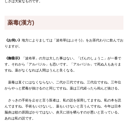
しさは大変なものです。
薬毒(漢方)
《お伺い》
地方によりましては「波布草(はぶそう)」をお茶代わりに飲んでお
りますが。
《御垂示》
「波布草」の方は大した事はない。「げんのしょうこ」が一番で
す。それから「アルバジル」も恐いです。「アルバジル」で死ぬ人もありま
すね。薬がなくなれば人間はうんと良くなる。
薬毒は直ぐにはなくならない。二代か三代ですね。三代位ですね。三年位
からやっと肥毒が抜けるのと同じですね。薬は三代経ったら殆んど抜ける。
さっきの手術を止せと言う医者は、私の説を採用してますね。私の本を読
んでますね。手術もいけないし、薬もいけないと言うんですね。今年は日本
脳炎は蚊の原因ばかりではない。炎天に頭を晒らすのが悪いと言っている。
あれは私の説です。