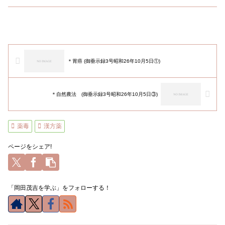
＊胃癌 (御垂示録3号昭和26年10月5日①)
＊自然農法 (御垂示録3号昭和26年10月5日③)
薬毒
漢方薬
ページをシェア!
「岡田茂吉を学ぶ」をフォローする！