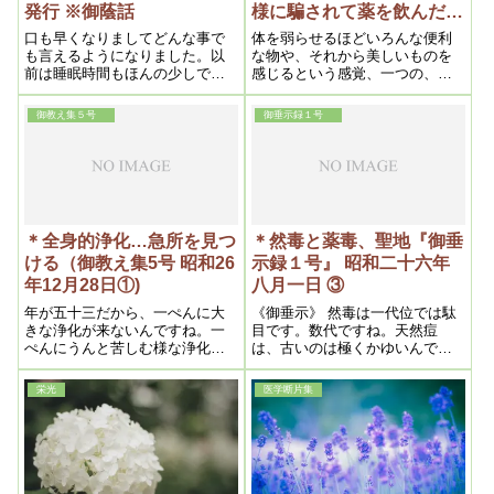
発行 ※御蔭話
様に騙されて薬を飲んだ）
昭和二十九年四月十五日発
口も早くなりましてどんな事で
体を弱らせるほどいろんな便利
行
も言えるようになりました。以
な物や、それから美しいものを
前は睡眠時間もほんの少しであ
感じるという感覚、一つの、神
りましたのがただ今では十時間
経が鋭くなるとか、或いはもの
位の睡眠をとるようになり、食
に感じやすい体を弱らせるほど
御教え集５号
御垂示録１号
事もうんと戴くようになり、そ
いろんな便利な物や、それから
の間子供ではありますがよくよ
美しいものを感じるという感
だれなど出しいつも下から下り
覚、一つの、神経が鋭くなると
物が出ています
か、或いはものに感じやすいと
いうことになるので、それに
は、体を弱らせなければ仕方が
ないのです。それで弱らせるに
＊全身的浄化…急所を見つ
＊然毒と薬毒、聖地『御垂
は毒を飲ませるのです。しかし
ける（御教え集5号 昭和26
示録１号』 昭和二十六年
それを毒と言ったら人間は飲ま
年12月28日①)
八月一日 ③
ないから、それを薬に思わせよ
うという神様のトリックです。
年が五十三だから、一ぺんに大
《御垂示》 然毒は一代位では駄
薬というものは良いものと思っ
きな浄化が来ないんですね。一
目です。数代ですね。天然痘
た人間は、神様に瞞(ﾀﾞﾏ)された
ぺんにうんと苦しむ様な浄化だ
は、古いのは極くかゆいんで
わけです。
と短期間に治るが、それ丈の浄
す。 新しいのは、かゆいのと痛
化力がないから、長くかかるん
いのです。
栄光
医学断片集
ですね。それだけの事ですから
ね。ただ、浄霊する場合に、急
所を見つけるのが一番ですね。
自分で身体を見ると、一番熱が
起こっている処があります。そ
れが、一番の急所ですから、そ