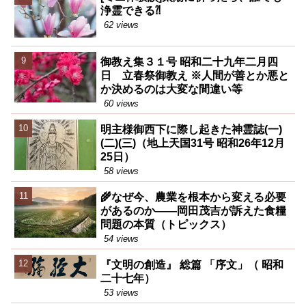
浄霊できる⁈
62 views
御教え集３１号 昭和二十九年二月四
日 立春祭御教え ※人間が善とか悪と
か決めるのは大変な間違い等
60 views
明主様御西下に際し起きた神霊誌(一)
(二)(三)（地上天国31号 昭和26年12月
25日）
58 views
🌾なぜ今、農業を根本から変える必要
があるのか――岡田茂吉が訴えた食糧
問題の本質（トピックス）
54 views
『文明の創造』 総篇 「序文」（ 昭和
二十七年）
53 views