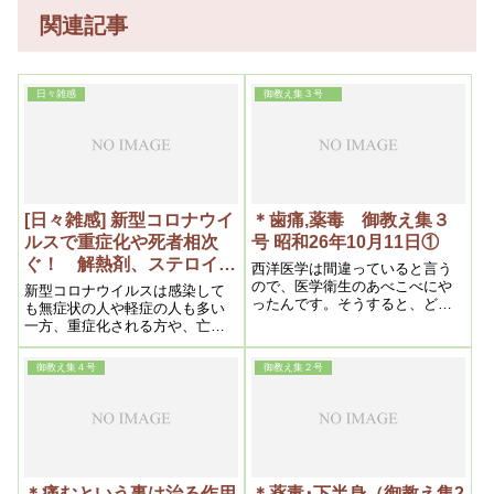
関連記事
日々雑感
御教え集３号
[日々雑感] 新型コロナウイ
＊歯痛,薬毒 御教え集３
ルスで重症化や死者相次
号 昭和26年10月11日①
ぐ！ 解熱剤、ステロイド
西洋医学は間違っていると言う
剤などなど薬が免疫力をな
ので、医学衛生のあべこべにや
新型コロナウイルスは感染して
ったんです。そうすると、どん
くす。浜六郎先生が伝える
も無症状の人や軽症の人も多い
どん丈夫になった。自分の体
一方、重症化される方や、亡く
メディアで流れない話。
で、医学の間違っている事が判
なられる方も少なくありませ
った。
ん。容態が急変されるというこ
御教え集４号
御教え集２号
とで、テレビでは報道されませ
んが薬が関係するのではと思
い、以前セカンドオピニオンを
お願いしたことのある浜六郎先
生の見解を調べてみました
＊痛むという事は治る作用
＊薬毒･下半身（御教え集2