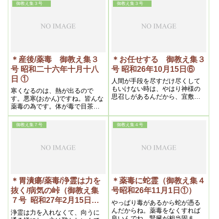
になってきます。大変恐ろしい
御教え集３号
御教え集３号
現代の中に生きているんだとい
うことを、メシヤ様は予見され
て、このように話されていると
いうふうに思います。
＊産後/薬毒 御教え集３
＊お任せする 御教え集３
号 昭和二十六年十月十八
号 昭和26年10月15日⑥
日 ①
人間が手段を尽すだけ尽くして
もいけない時は、やはり神様の
寒くなるのは、熱が出るので
思召しがあるんだから、宜敷く
す。悪寒(おかん)ですね。皆んな
神様にお任せします。と言うそ
薬毒の為です。体が毒で目茶苦
れで良いんです。
茶になっている。薬毒が無くな
るにつれて良くなります。浄霊
御教え集７号
御教え集４号
は苦しい所苦しい所をやると良
い。苦しいのは、薬毒が溶ける
んですからね
＊胃潰瘍/薬毒/浄霊は力を
＊薬毒に蛇霊（御教え集４
抜く/病気の峠（御教え集
号昭和26年11月1日①）
７号 昭和27年2月15日
やっぱり毒があるから蛇が憑る
①）
んだからね。薬毒をなくすれば
浄霊は力を入れなくて、向うに
良いんでね。腎臓が相当固まっ