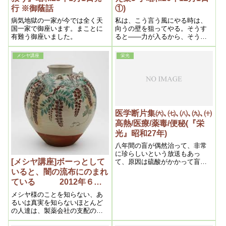
行 ※御蔭話
①)
病気地獄の一家が今では全く天
私は、こう言う風にやる時は、
国一家で御座います。まことに
向うの壁を狙ってやる。そうす
有難う御座いました。
ると――力が入るから、そうで
はいけない。力を抜いてする。
一つの練習ですね。
メシヤ講座
栄光
医学断片集㈥､㈦､㈧､㈨､㈩
高熱/医療/薬毒/便秘(『栄
光』昭和27年)
八年間の盲が偶然治って、非常
に珍らしいという放送もあっ
[メシヤ講座]ボーっとして
て、原因は硫酸がかかって盲目
になったというのだが、凡すべ
いると、闇の流布にのまれ
て病気ではなく、そういう災害
ている 2012年６月
的のものは放っておいても、年
①
月さえ経てば自然に治るもので
メシヤ様のことを知らない、あ
ある。従ってそれを珍らしいと
るいは真実を知らないほとんど
いうのは、全く医学の未発達で
の人達は、製薬会社の支配の下
ある事を示しているのである。
に生活をしている、ということ