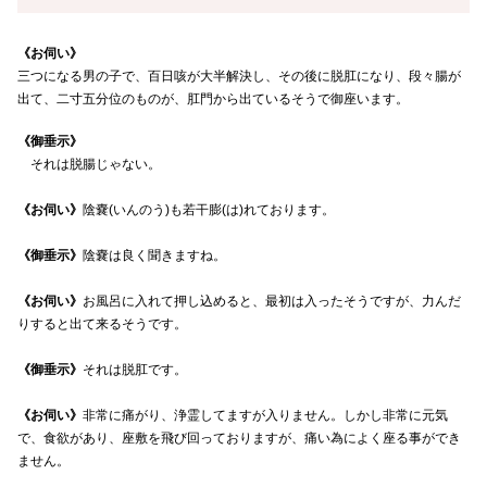
《お伺い》
三つになる男の子で、百日咳が大半解決し、その後に脱肛になり、段々腸が
出て、二寸五分位のものが、肛門から出ているそうで御座います。
《御垂示》
それは脱腸じゃない。
《お伺い》
陰嚢(いんのう)も若干膨(は)れております。
《御垂示》
陰嚢は良く聞きますね。
《お伺い》
お風呂に入れて押し込めると、最初は入ったそうですが、力んだ
りすると出て来るそうです。
《御垂示》
それは脱肛です。
《お伺い》
非常に痛がり、浄霊してますが入りません。しかし非常に元気
で、食欲があり、座敷を飛び回っておりますが、痛い為によく座る事ができ
ません。