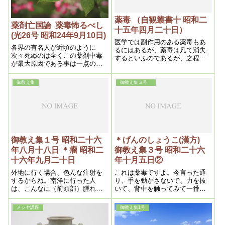
薬毒 （自観叢書十 昭和二
薬剤亡国論 薬毒怖るべし
十五年四月二十日）
(光26号 昭和24年9月10日)
医学では副作用のある薬毒もあ
各界の有名人が近頃のように
るにはあるが、薬毒は凡て消失
次々死ぬのは全くこの薬剤中毒
するといふのであるが、之程の
が最大原因である事は一点の疑
間違ひはない。それは薬毒発見
うたがいない事実である、右の
までに医学は進歩してゐないか
記事にもあるように、薬剤の効
らである。何となれば、人体の
御教え集
御教え集３号
果は一方に良ければ、他方に悪
消化器能は天与の食物のみに限
いという訳で、それが終ついに
定されてをり、それ以外の異物
中毒化し薬剤が放せなくなる
は処理されないように出来てゐ
るからである。実に造化の妙は
自然の二字に尽きる
御教え集１号 昭和二十六
＊げんのしょうこ(漢方)
年八月十八日 ＊瘤 昭和二
御教え集３号 昭和二十六
十六年九月二十日
年十月五日②
外地に行く場合、色んな注射を
これは薬毒ですよ。今言った通
するからね。南洋に行った人
り、手を動かさないで、力を抜
は、こんなに（前頭部）腫れる
いて、背中を触ってみて一番固
事がある。顔が腫れ上っちょ
い処、そこをやる。
う。こういうのは二、三日放っ
メシヤ講座
御教え集1号
て置くと穴があいて治ってしま
う。そういうのは知っておくと