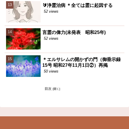
🔰浄霊治病 ＊全ては霊に起因する
52 views
言霊の偉力(未発表 昭和25年)
52 views
＊エルサレムの開かずの門（御垂示録
15号 昭和27年11月1日②）再掲
50 views
目次