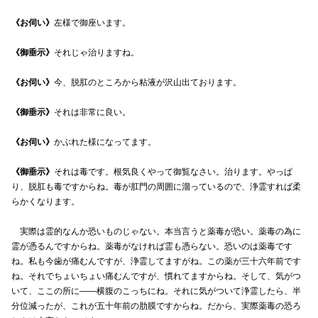
《お伺い》
左様で御座います。
《御垂示》
それじゃ治りますね。
《お伺い》
今、脱肛のところから粘液が沢山出ております。
《御垂示》
それは非常に良い。
《お伺い》
かぶれた様になってます。
《御垂示》
それは毒です。根気良くやって御覧なさい。治ります。やっぱ
り、脱肛も毒ですからね。毒が肛門の周囲に溜っているので、浄霊すれば柔
らかくなります。
実際は霊的なんか恐いものじゃない。本当言うと薬毒が恐い。薬毒の為に
霊が憑るんですからね。薬毒がなければ霊も憑らない。恐いのは薬毒です
ね。私も今歯が痛むんですが、浄霊してますがね。この薬が三十六年前です
ね。それでちょいちょい痛むんですが、慣れてますからね。そして、気がつ
いて、ここの所に――横腹のこっちにね。それに気がついて浄霊したら、半
分位減ったが、これが五十年前の肋膜ですからね。だから、実際薬毒の恐ろ