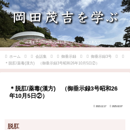
混迷する現代社会の羅針盤にひもとくのはあなた。
ホーム
会話集
御垂示録
御垂示録3号
＊脱肛/薬毒(漢方) （御垂示録3号昭和26年10月5日②）
＊脱肛/薬毒(漢方) （御垂示録3号昭和26
年10月5日②）
2023.12.17
2025.02.07
脱肛