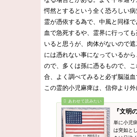
愕然とするという全く恐ろしい病
霊が憑依する為で、中風と同様で
血で急死するや、霊界に行っても
いると思うが、肉体がないので遮
には憑れない事になっているから
ので、多くは孫に憑るもので、こ
合、よく調べてみると必ず脳溢血
この霊的小児麻痺は、信仰より外
『文明
単に小児
は突如と