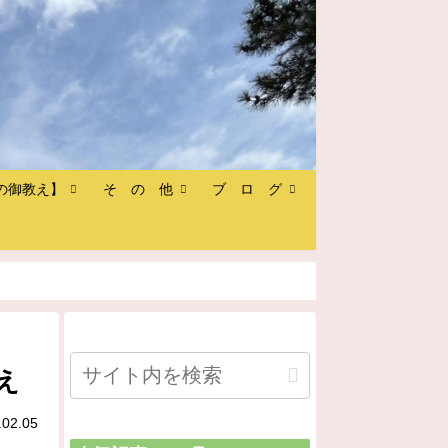
の御教え】
そ の 他
ブ ロ グ
え
.02.05