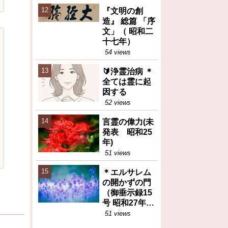
えた食糧問題
『文明の創
の本質（トピ
造』 総篇 「序
ックス）
文」（ 昭和二
十七年）
54 views
🔰浄霊治病 ＊
全ては霊に起
因する
52 views
言霊の偉力(未
発表 昭和25
年)
51 views
＊エルサレム
の開かずの門
（御垂示録15
号 昭和27年11
月1日②）再
51 views
掲