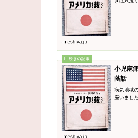
きは只泣
困るばか
meshiya.jp
小児麻痺
蔭話
病気地獄
座いまし
meshiya.jp