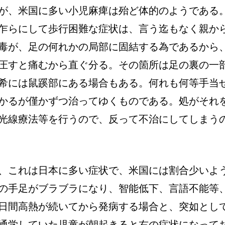
が、米国に多い小児麻痺は殆ど体的のようである
乍らにして歩行困難な症状は、言う迄もなく親か
毒が、足の何れかの局部に固結する為であるから
圧すと痛むから直ぐ分る。その箇所は足の裏の一
希には鼠蹊部にある場合もある。何れも何等手当
かるが僅かずつ治ってゆくものである。処がそれ
光線療法等を行うので、反って不治にしてしまう
、これは日本に多い症状で、米国には割合少いよ
の手足がブラブラになり、智能低下、言語不能等
日間高熱が続いてから発病する場合と、突如とし
通学していた児童が朝起きると右の症状になって