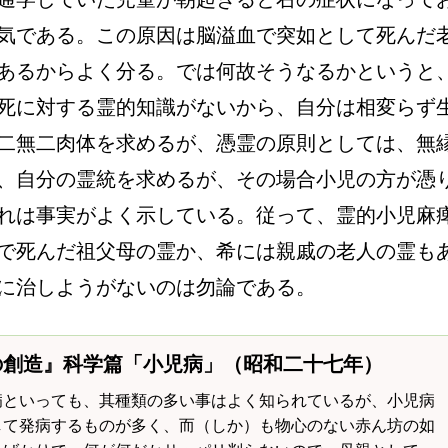
気である。この原因は脳溢血で突如として死んだ
あるからよく分る。では何故そうなるかというと
死に対する霊的知識がないから、自分は相変らず
二無二肉体を求めるが、憑霊の原則としては、無
、自分の霊統を求めるが、その場合小児の方が憑
れは事実がよく示している。従って、霊的小児麻
で死んだ祖父母の霊か、希には親戚の老人の霊も
に治しようがないのは勿論である。
の創造』科学篇「小児病」（昭和二十七年）
病といっても、其種類の多い事はよく知られているが、小児病
して発病するものが多く、而（しか）も物心のない赤ん坊の如