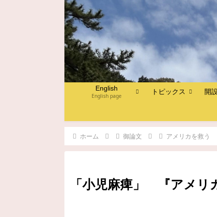
English
トピックス
開
English page
ホーム
御論文
アメリカを救う
「小児麻痺」 『アメリカ