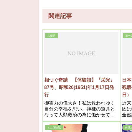
関連記事
お蔭話
第十
相つぐ奇蹟 【体験談】『栄光』
日本
87号、昭和26(1951)年1月17日発
観叢
行
日）
御霊力の偉大さ！私は救われゆく
近来
自分の幸福を思い、神様の道具と
因は
なって人類救済の為に働かせて戴
全然
く決心を益々強くした
の研
ミニ体験記
体験談M