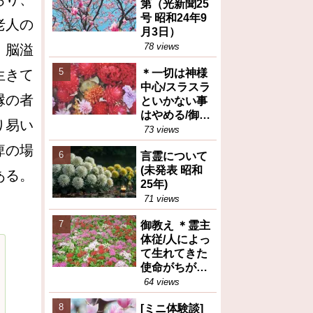
第（光新聞25
号 昭和24年9
老人の
月3日）
78 views
、脳溢
生きて
＊一切は神様
中心/スラスラ
縁の者
といかない事
はやめる/御任
り易い
せ（御垂示録
73 views
16号昭和27年
痺の場
言霊について
12月1日①）
(未発表 昭和
ある。
25年)
71 views
御教え ＊霊主
体従/人によっ
て生れてきた
使命がちがう
(御教え集27号
64 views
昭和28年10月
[ミニ体験談]
6日③)