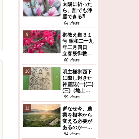
太陽に祈った
ら、誰でも浄
霊できる⁈
64 views
御教え集３１
号 昭和二十九
年二月四日
立春祭御教え
※人間が善と
60 views
か悪とか決め
明主様御西下
るのは大変な
に際し起きた
間違い等
神霊誌(一)(二)
(三)（地上天
国31号 昭和26
59 views
年12月25日）
🌾なぜ今、農
業を根本から
変える必要が
あるのか――
岡田茂吉が訴
54 views