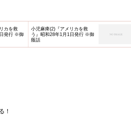
メリカを救
小児麻痺(2)『アメリカを救
日発行 ※御
う』昭和28年1月1日発行 ※御
蔭話
る！