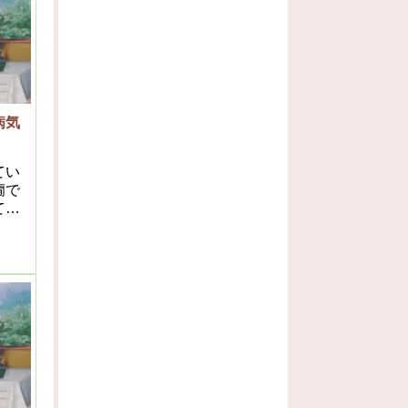
す
病気
てい
癇で
てみ
あっ
康者
みて