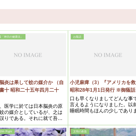
篇「神示の健康法」
お蔭話
脳炎は果して蚊の媒介か （自
小児麻痺（3）『アメリカを救
書十 昭和二十五年四月二十
昭和28年1月1日発行 ※御蔭話
口も早くなりましてどんな事
言えるようになりました。以
、医学に於ては日本脳炎の原
睡眠時間もほんの少しであり
蚊の媒介としているが、之は
たのがただ今では十時間位の
誤りである。それに就て吾等
をとるようになり、食事もう
究を発表してみよう。
戴くようになり、その間子供
r.Right
文明の創造
ありますがよくよだれなど出