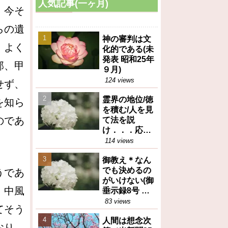
人気記事(一ヶ月)
。今そ
らの遺
神の審判は文
、よく
化的である(未
発表 昭和25年
部、甲
９月)
124 views
せず、
霊界の地位/徳
を知ら
を積む/人を見
のであ
て法を説
け．．．応身
（御垂示録16
114 views
号昭和27年12
御教え＊なん
月1日④）
でも決めるの
うであ
がいけない(御
、中風
垂示録8号 昭
和27年4月1日
83 views
てそう
②)
人間は想念次
おり、