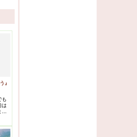
う』
でも
前は
まし
睡眠
んと
では
しい