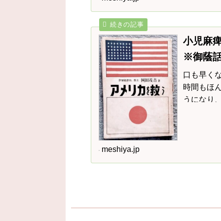
小児麻痺
※御蔭
口も早く
時間もほ
うになり
くよだれ
meshiya.jp