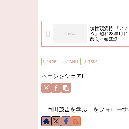
慢性頭痛持 『ア
う』昭和28年1月1
教えと御蔭話
小児病
小児麻痺
体験談
ページをシェア!
「岡田茂吉を学ぶ」をフォローす