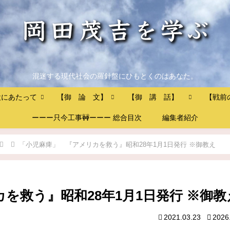
混迷する現代社会の羅針盤にひもとくのはあなた。
設にあたって
【御 論 文】
【御 講 話】
【戦前
ーーー只今工事🚧ーーー 総合目次
編集者紹介
「小児麻痺」 『アメリカを救う』昭和28年1月1日発行 ※御教え
を救う』昭和28年1月1日発行 ※御教
2021.03.23
2026