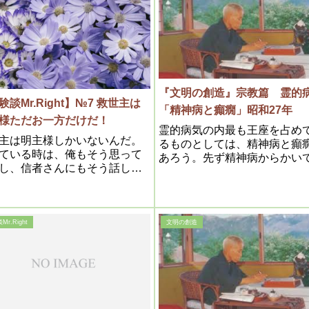
つも下から下り物が出ていま
『文明の創造』宗教篇 霊的
験談Mr.Right】№7 救世主は
「精神病と癲癇」昭和27年
様ただお一方だけだ！
霊的病気の内最も王座を占め
主は明主様しかいないんだ。
るものとしては、精神病と癲
ている時は、俺もそう思って
あろう。先ず精神病からかい
し、信者さんにもそう話して
るが、之こそ全然霊的病気で
。しかし、ケタが違うんだ。
て肉体に関係のない事は、健
理解していることと、実際は
であっても、此病気に罹るに
ケタが違うんだ。このことを
明かである
判っている人は、教団の中に
r.Right
文明の創造
人もいない。一人もだ。この
をみんなに伝えて、目を覚ま
てくれ