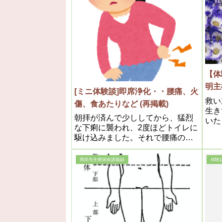
【体
明主
[ミニ体験談]即席浄化・・腰痛、火
救い
傷、食あたりなど (再掲載)
生き
朝拝が済んで少ししてから、猛烈
いた
な下痢に襲われ、2度ほどトイレに
きた
駆け込みました。それで腰痛の原
頭で
因は排泄されたよう
全然
肚で
岡田先生療病術講義録
体験談M
は一
こと
させ