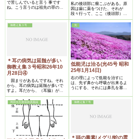
で苦しんでいると言う 事です
私の後頭部に瘤こぶがある。原
ね。こう言うのは祖先の罪のメ
因は歯に薬をつけた、それが
グリですね。それが頭に来ま
段々行って、ここ（後頭部）に
す。霊界で祖先が 非常に苦しん
固まった。それで、どうも頭の
でいる。
具合が始終悪い。一昨年から気
御教え集３号
光
がついて浄霊した処が、段々溶
けて来て、今約半分位になりま
した。丸で、骨みたいに固かっ
た
＊耳の病気は延髄が多い
低能児は治る(光45号 昭和
御教え集３号昭和26年10
25年1月14日)
月28日④
右の理によって低能を治すに
固まりがあるんですね。それ
は、先ず鼻から呼吸が出来るよ
から、耳の病気は延髄が多いで
うにする、それには鼻孔を塞ぐ
すよ。耳だから、（耳脇）が原
原因である前頭内の毒素を排除
因だろうと思うが、そうでなく
させる事である、しかし原因が
延髄です。延髄をやると、良く
判ったとしても、毒素を排除す
岡田先生療病術講義録
御教え集７号
治りますよ。親の薬毒がここに
る方法が見つからなければ何に
固まっている
もならないが、医学に於ては毒
素排除などは絶対不可能である
から、前述の如く次善的方法を
採らざるを得ないのである、し
かるにわが神医学はその方法が
可能である
＊頭の毒素/メグリ/蛇の霊