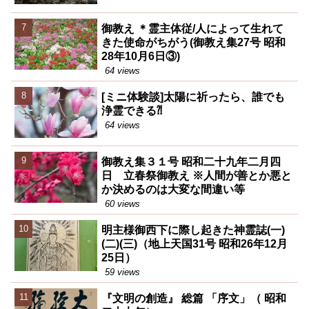
御教え ＊霊主体従/人によって生れて
きた使命がちがう(御教え集27号 昭和
28年10月6日③)
64 views
[ミニ体験談]太陽に祈ったら、誰でも
浄霊できる⁈
64 views
御教え集３１号 昭和二十九年二月四
日 立春祭御教え ※人間が善とか悪と
か決めるのは大変な間違い等
60 views
明主様御西下に際し起きた神霊誌(一)
(二)(三)（地上天国31号 昭和26年12月
25日）
59 views
『文明の創造』 総篇 「序文」（ 昭和