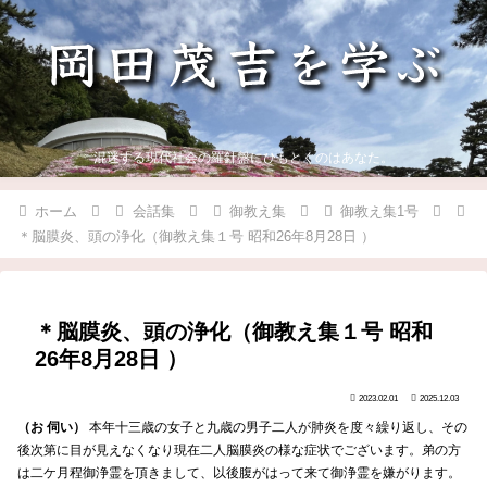
混迷する現代社会の羅針盤にひもとくのはあなた。
ホーム
会話集
御教え集
御教え集1号
＊脳膜炎、頭の浄化（御教え集１号 昭和26年8月28日 ）
＊脳膜炎、頭の浄化（御教え集１号 昭和
26年8月28日 ）
2023.02.01
2025.12.03
（お 伺い）
本年十三歳の女子と九歳の男子二人が肺炎を度々繰り返し、その
後次第に目が見えなくなり現在二人脳膜炎の様な症状でございます。弟の方
は二ケ月程御浄霊を頂きまして、以後腹がはって来て御浄霊を嫌がります。