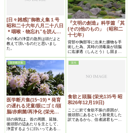
あるから、よく診査してみると
必ず固結があり、圧すと痛むか
ら直ぐ分る
[日々雑感]”御教え集１号
『文明の創造』科学篇「其
昭和二十六年八月二十八日
(その)他のもの」（昭和二
＊咽喉・物忘れ”を読ん
十七年）
で、自分のご浄化を考える
今の私の浄霊の急所は頭だよと
背部や胸部等に出来た腫物を手
教えて頂いるのだと思いまし
術した為、其時の消毒薬が頭脳
た。
に迄滲透（しんとう）し固まる
ので、その手術が局部の前部、
背部の関係で、前頭部又は後頭
医学断片集
栄光
部の悩みとなるのである。要す
るに上半身に於ける手術の際の
消毒薬が、頭脳の病原になる事
が分ればいいのである。
食欲と頭脳 (栄光135号 昭
医学断片集(15~19)＊発育
和26年12月19日)
の遅れる児童/眼にゴミ/頭
ここに於て食欲不振の原因が、
脳/赤痢菌/再浄化 (栄光
後頭部にあるという新発見した
165~169号 昭和27年）
頭の病気は、首の周囲、延髄、
訳であるから、信者諸君も一度
後頭部の辺あたりを主として、
試みてみたらいいと思う。
浄霊するように曰いってある