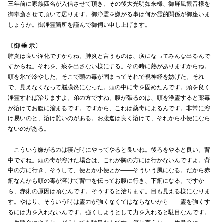
三年前に家族四名が入信させて頂き、その後大光明如来様、御屏風観音様を
御奉斎させて頂いて居ります。御浄霊を嫌がる事は何か霊的関係が御座いま
しょうか。御浄霊箇所を謹んで御伺い申し上げます。
〔御 垂 示〕
肺炎は良い浄化ですからね。肺炎と言うものは、痰になってみんな出るんで
すからね。それを、痰を出さない様にする。その時に熱がありますからね。
頭を氷で冷やした。そこで頭の毒が固まってそれで視神経を妨げた。それ
で、見えなくなって脳膜炎になった。頭の中に毒を固めたんです。頭を良く
浄霊すれば治りますよ。弟の方ですね。腹が張るのは、頭を浄霊すると薬毒
が溶けてお腹に溜まるです。ですから、これは薬毒によるんです。非常に溶
け易いのと、溶け難いのがある。お腹迄は良く溶けて、それから小便になら
ないのがある。
こういう嫌がるのは寝た時にやってやると良いね。後ろをやると良い。背
中ですね。頭の毒が溶けた場合は、これが胸の方には行かないんですよ。背
中の方に行き、そうして、便とか小便とか――そういう風になる。だから赤
痢なんかも頭の毒が溶けて背中を伝ってお腹に行き、下痢になる。ですか
ら、赤痢の原因は頭なんです。そうすると治ります。目も見える様になりま
す。やはり、そういう時は霊力が強くなくてはならないから――霊を強くす
るには力を入れないんです。強くしようとして力を入れると駄目なんです。