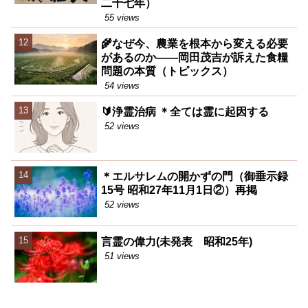
二十七年）
55 views
🌾なぜ今、農業を根本から変える必要
があるのか――岡田茂吉が訴えた食糧
問題の本質（トピックス）
54 views
🔰浄霊治病 ＊全ては霊に起因する
52 views
＊エルサレムの開かずの門（御垂示録
15号 昭和27年11月1日②）再掲
52 views
言霊の偉力(未発表 昭和25年)
51 views