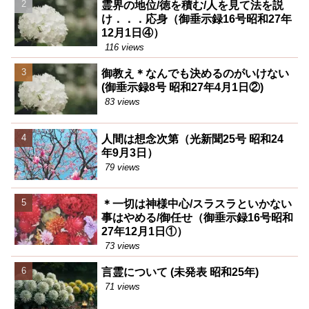
霊界の地位/徳を積む/人を見て法を説
け．．．応身（御垂示録16号昭和27年
12月1日④）
116 views
御教え＊なんでも決めるのがいけない
(御垂示録8号 昭和27年4月1日②)
83 views
人間は想念次第（光新聞25号 昭和24
年9月3日）
79 views
＊一切は神様中心/スラスラといかない
事はやめる/御任せ（御垂示録16号昭和
27年12月1日①）
73 views
言霊について (未発表 昭和25年)
71 views