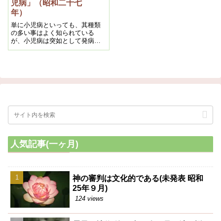
児病」（昭和二十七
る。それが赤痢ですから、赤痢
である。
年）
と言うのは頭の病いです
単に小児病といっても、其種類
の多い事はよく知られている
が、小児病は突如として発病す
るものが多く、而（しか）も物
心のない赤ん坊の如きは只泣く
ばかりで、何が何だかサッパリ
判らないので、母親として只困
るばかりである。先ずそれから
かいてみる
人気記事(一ヶ月)
神の審判は文化的である(未発表 昭和
25年９月)
124 views