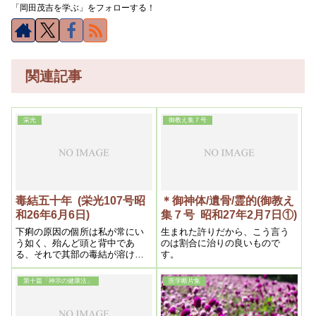
「岡田茂吉を学ぶ」をフォローする！
関連記事
栄光
御教え集７号
毒結五十年 (栄光107号昭
＊御神体/遺骨/霊的(御教え
和26年6月6日)
集７号 昭和27年2月7日①)
下痢の原因の個所は私が常にい
生まれた許りだから、こう言う
う如く、殆んど頭と背中であ
のは割合に治りの良いもので
る、それで其部の毒結が溶け
す。
て、一旦腹に集まり下痢する場
合と、飲食物の中毒による場合
第十篇「神示の健康法」
医学断片集
と両方がある、特に頭の浄化に
よる場合は血液が多く出る、其
際肛門から出るのを痔出血と言