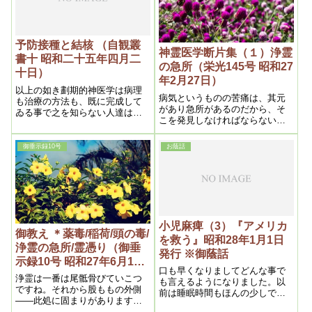
い、それが腹の方へ一旦滞溜し
てから出るのが赤痢である
予防接種と結核 （自観叢
神霊医学断片集（１）浄霊
書十 昭和二十五年四月二
の急所（栄光145号 昭和27
十日）
年2月27日）
以上の如き劃期的神医学は病理
病気というものの苦痛は、其元
も治療の方法も、既に完成して
があり急所があるのだから、そ
ゐる事で之を知らない人達は迷
こを発見しなければならない
信と断じ、一顧だも与えないの
が、それを知らない医学は、只
であるから、其人達こそ吾等か
苦痛の個所だけを治そうとする
ら見れば恐るべき迷信に掛って
御垂示録10号
お蔭話
ので仲々治らず、治っても一時
ゐるといへよう。
的で本当に治らないのであるか
ら、右の意味を教えてやりたい
と思うのである
小児麻痺（3）『アメリカ
御教え ＊薬毒/稲荷/頭の毒/
を救う』昭和28年1月1日
浄霊の急所/霊憑り（御垂
発行 ※御蔭話
示録10号 昭和27年6月1日
口も早くなりましてどんな事で
②）
浄霊は一番は尾骶骨びていこつ
も言えるようになりました。以
ですね。それから股ももの外側
前は睡眠時間もほんの少しであ
――此処に固まりがあります。
りましたのがただ今では十時間
それでいいです。本元ほんもと