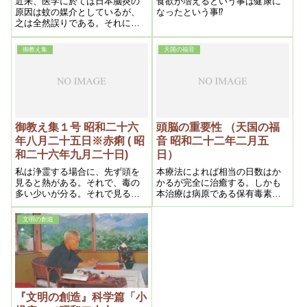
近来、医学に於ては日本脳炎の
食欲が増えるという事は健康に
ーッとしたりする。というよう
原因は蚊の媒介としているが、
なったという事⁉
に今日の人間で、恐らく頭のス
之は全然誤りである。それに就
ッキリしている人は、殆んどな
て吾等の研究を発表してみよ
いといってよかろう。之が事故
う。
ばかりではない、近頃よく新聞
御教え集
天国の福音
に出ている殺傷沙汰なども其原
因となる。
御教え集１号 昭和二十六
頭脳の重要性 （天国の福
年八月二十五日※赤痢 ( 昭
音 昭和二十二年二月五
和二十六年九月二十日)
日）
私は浄霊する場合に、先ず頭を
本療法によれば相当の日数はか
見ると熱がある。それで、毒の
かるが完全に治癒する。しかも
多い少いが分る。それで見るの
本治療は病原である保有毒素を
が簡単ですね。少し位は結構で
外部に排出させる事によって全
すがね。あんまりあるのはいけ
治するのであるが、不幸にして
文明の創造
ない。それから、ここ（頚部）
本医術を知らざるものは注射療
を見る。ここ（頚部）の冷めた
法、温泉または薬湯療法等を行
いのは良いがね。暖かいのはい
うが、之等はもちろん浄化停止
けない。そう言う毒血——毒結
であるから、一時は皮膚面も治
ですね。それが溶けて肛門から
癒せるごとくになるも、間もな
出るんです。その場合に、これ
く再発するかまたは猛烈なる浮
が溶けてお腹に溶け込み、お腹
腫を起し、結局生命の危険にま
『文明の創造』科学篇「小
に留って、それが肛門から出
で及ぶものも尠(すくな)くないの