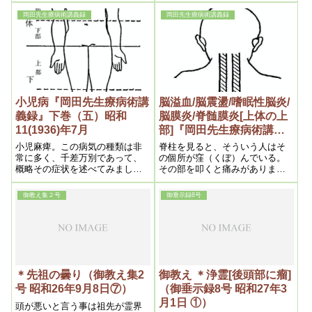
位の睡眠をとるようになり、食
は、足は凡て尾骶骨にあるんだ
事もうんと戴くようになり、そ
岡田先生療病術講義録
岡田先生療病術講義録
から、此処を浄霊する事です。
の間子供ではありますがよくよ
それから足が重かったり、動き
だれなど出しいつも下から下り
が悪いのは股の外側ですね。此
物が出ています
処が固いものです。固いのは足
のあがきが悪くて、動きが取れ
ない。それから凡て足の工合の
悪い時は此処尾骶骨を浄霊す
る。それで大体足は治るもので
小児病『岡田先生療病術講
脳溢血/脳震盪/嗜眠性脳炎/
す。
義録』下巻（五）昭和
脳膜炎/脊髄膜炎[上体の上
11(1936)年7月
部]『岡田先生療病術講義
録』上巻（五）昭和
小児麻痺。この病気の種類は非
脊柱を見ると、そういう人はそ
11(1936)年7月
常に多く、千差万別であって、
の個所が窪（くぼ）んでいる。
概略その症状を述べてみましょ
その部を叩くと痛みがありま
う。そうして大体、先天的と後
す。これはそこから絶えず膿が
天的に分ける事が出来ます。
滲（し）み出て発達しないから
御教え集２号
御垂示録8号
であります。
＊先祖の曇り（御教え集2
御教え ＊浄霊[後頭部に瘤]
号 昭和26年9月8日⑦）
（御垂示録8号 昭和27年3
月1日 ①）
頭が悪いと言う事は祖先が霊界