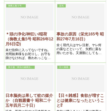
が、近頃は前頭部から額、顳顬
こめかみ等の部分に、浄化の発
御教え集５号
栄光
おこっている人が多いから、そ
の辺をよく浄霊した方がいい。
その場合右の辺に掌を当ててみ
ると、熱があるから直じき分
る。従って前額部が冷たい人な
ら、先ず頭はいいと見て間違い
ないのである
＊頭の浄化/神狂い/稲荷
事故の原因（栄光165号 昭
（御教え集5号 昭和26年12
和27年7月16日）
月6日②)
全く現代人はヤレ注射、ヤレ何
の薬などといって、矢鱈に薬を
未だ信仰に入ってないですね。
用いたがる。又酒類にしても防
光明如来様をお祀りし、お守を
腐剤や何や彼やと薬が入ってい
掛けなければ、救われっこない
るし、農作物にしても化学肥料
ですよ。とにかく、それが根本
や殺虫剤などを用いるから、そ
ですよ。そうして、良くお願い
第十篇「神示の健康法」
日々雑感
れを吸収した作物は、長い間に
するんですね。光明如来様をお
は相当量人体内に薬毒として溜
祀りして、祝詞を奏げますね。
るのである。右のように今日の
善言賛詞とか――あれが、そこ
人間は薬浸びたりといってもい
の一家を浄めるんですからね
い位である処へ、生活が益々複
雑となるので、頭の使用も加重
となるから、自然薬毒が頭に集
日本脳炎は果して蚊の媒介
【日々雑感】食欲が増すこ
中凝結する。それに対し不断に
か （自観叢書十 昭和二十
とは健康になったというこ
微弱な浄化作用が起るから、大
抵な人は頭が熱く逆上的であ
五年四月二十日）
と⁉
り、頭重、頭痛が常に起り、ボ