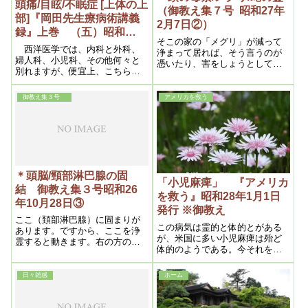
頭痛/目眩/不眠症 [上体の上
（御教え集７号 昭和27年
部]『岡田先生療病術講義
2月7日②）
録』上巻 （五）昭和
そこの家の「メグリ」が減って
11(1936)年7月
西洋医学では、内科と外科、
浄まって居れば、そう言うのが
婦人科、小児科、その他何々と
憑いたり、害をしょうとして
別れますが、便宜上、こちらで
も、力が出せないんですがね。
は三段に分けます。
こっちにそれ丈弱味があるから
ね。それで、霊に自由になっち
御教え集３号
アメリカを救う
ゃうんですよ。まあ――一生懸
命に人助けをする。そうして徳
を積むんですね。そうすると
段々良くなりますよ。こう言う
家は沢山あるんです
＊頭脳/頸部淋巴腺の固
「小児麻痺」 『アメリカ
結 御教え集３号昭和26
を救う』昭和28年1月1日
年10月28日③
発行 ※御教え
ここ（頚部淋巴腺）に固まりが
この病気は霊的と体的とがある
あります。ですから、ここを浄
が、米国に多い小児麻痺は殆ど
霊すると動きます。右の方の頭
体的のようである。今それを詳
が凝っているんです。ここから
しくかいてみるが、生まれ乍ら
ここ（淋巴腺）を浄霊すれば良
にして歩行困難な症状は、言う
い。それから、ここ（肩）をや
日々雑感
ホーム
迄もなく親からの遺伝薬毒と、
れば良い
産まれてから入れた薬毒が、足
の何れかの局部に固結する為で