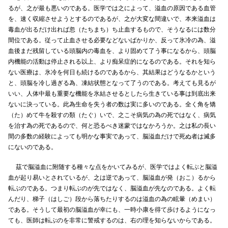
るが、之が最も悪いのである。医学では之によって、溢血の原因である血管
を、速く収縮させようとするのであるが、之が大変な間違いで、本来溢血は
毒血が出るだけ出れば忽（たちまち）ち止血するもので、そうなるには数分
間位である。従って止血させる必要などないばかりか、反って氷冷の為、溢
血後まだ残留している頭脳内の毒血を、より固めて了う事になるから、頭脳
内機能の活動は停止される以上、より痴呆症的になるのである。それを知ら
ない医療は、氷冷を何日も続けるのであるから、其結果はどうなるかという
と、頭脳を冷し過ぎる為、凍結状態となって了うのである。考えても見るが
いい、人体中最も重要な機能を氷結させるとしたら生きている事は到底出来
ないに決っている。此為生命を失う者の数は実に多いのである。全く角を矯
（た）めて牛を殺すの類（たぐ）いで、之こそ病気の為の死ではなく、病気
を治す為の死であるので、何と恐るべき迷蒙ではなかろうか。之は私の長い
間の多数の経験によっても明かな事実であって、脳溢血だけで死ぬ者は滅多
にないのである。
茲で脳溢血に附随する種々な点をかいてみるが、医学ではよく転ぶと脳溢
血が起り易いとされているが、之は逆であって、脳溢血が発（おこ）るから
転ぶのである。つまり転ぶのが先ではなく、脳溢血が先なのである。よく転
んだり、梯子（はしご）段から落ちたりするのは溢血の為の眩暈（めまい）
である。そうして最初の脳溢血が幸にも、一時小康を得て歩けるようになっ
ても、医師は転ぶのを非常に警戒するのは、右の理を知らないからである。