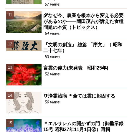
57 views
🌾なぜ今、農業を根本から変える必要
があるのか――岡田茂吉が訴えた食糧
問題の本質（トピックス）
54 views
『文明の創造』 総篇 「序文」（ 昭和
二十七年）
53 views
言霊の偉力(未発表 昭和25年)
52 views
🔰浄霊治病 ＊全ては霊に起因する
50 views
＊エルサレムの開かずの門（御垂示録
15号 昭和27年11月1日②）再掲