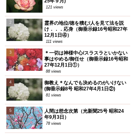
25年９月)
121 views
霊界の地位/徳を積む/人を見て法を説
け．．．応身（御垂示録16号昭和27年
12月1日④）
111 views
＊一切は神様中心/スラスラといかない
事はやめる/御任せ（御垂示録16号昭和
27年12月1日①）
88 views
御教え＊なんでも決めるのがいけない
(御垂示録8号 昭和27年4月1日②)
81 views
人間は想念次第（光新聞25号 昭和24
年9月3日）
78 views