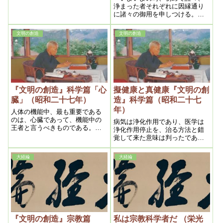
１０１５年６月⑧(目から
浄まった者それぞれに因縁通り
れば、心の岩戸は開けません。
に諸々の御用を申しつける。神
議論や小言では、逆に岩戸が締
ウロコより）
格をいただける者もいる。その
まってしまいます。今迄の宗教
人によって御用は変わる。』と
は、教えるとか説教とかで責め
文明の創造
文明の創造
いうふうに仰っておられます。
て行きます。理屈や言葉の教え
いよいよの時は、こういう形で
で責めるのであります。
神界から私達に使命が下ってく
るわけなのですけれども
『文明の創造』科学篇「心
擬健康と真健康『文明の創
臓」（昭和二十七年）
造』科学篇（昭和二十七
年）
人体の機能中、最も重要である
のは、心臓であって、機能中の
病気は浄化作用であり、医学は
王者と言うべきものである。従
浄化作用停止を、治る方法と錯
って心臓機能の本体が根本的に
覚して来た意味は判ったであろ
判らない限り、真の病理は確立
う。之に就て今一層徹底的にか
する筈はないのである
いてみるが、世間一般の人が健
大経綸
大経綸
康そうにみえて、兎も角働いて
いる人の其殆どは毒素を保有し
ていながら、強く固結している
為、浄化作用が起らない迄であ
る。
『文明の創造』宗教篇
私は宗教科学者だ （栄光