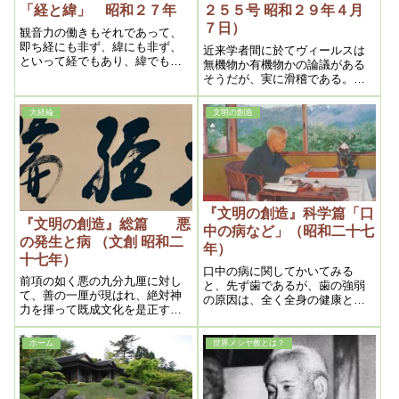
「経と緯」 昭和２７年
２５５号 昭和２９年４月
７日）
観音力の働きもそれであって、
即ち経にも非ず、緯にも非ず、
近来学者間に於てヴィールスは
といって経でもあり、緯でもあ
無機物か有機物かの論議がある
リ、何れにも偏らない応変自在
そうだが、実に滑稽である。そ
であるから、千変万化、自由無
れは無機物から有機物に変化せ
碍（むげ）というのも此意味で
んとする中間粒子であるから
大経綸
文明の創造
ある。此理によって人間の心の
で、どちらとも決められないの
あり方もそうなくてはならな
である。従って肝腎なのは無機
い。即ち心は常に原則として経
物発生の原地であって、これが
緯結びの中心に置くべきで、之
霊界である。故にこれが分れば
を一言に言えば常識である。
最早顕微鏡の必要はなくなる訳
である。
『文明の創造』科学篇「口
『文明の創造』総篇 悪
中の病など」（昭和二十七
の発生と病 （文創 昭和二
年）
十七年）
口中の病に関してかいてみる
前項の如く悪の九分九厘に対し
と、先ず歯であるが、歯の強弱
て、善の一厘が現はれ、絶対神
の原因は、全く全身の健康と正
力を揮って既成文化を是正する
比例しているものであって、近
と共に、新文化を打ち樹てる。
代人の歯の弱いという事は、健
早くいえば掌を反えすのであ
康が弱っているからである。勿
ホーム
世界メシヤ教とは？
る。之が今後に於ける神の経綸
論其（その）原因は体内に溜っ
の骨子であって、其破天荒的企
ている薬毒の為ではあるが、其
図は想像に絶するといってよか
他として入歯の際の消毒や虫歯
ろう。