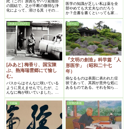
此（この）原因もヤハリ延髄部
医学の知識が乏しい私は薬を全
の固結で、之が不断の微弱な浄
部やめても大丈夫なのだろう
化によって、溶ける其（その）
か？念書を書くといっても家族
音が耳に響くのである
を説得できるだろうか？と。目
の前に立ちはだかる医学の壁
みあとしのびて
ホーム
が、気が遠くなるほど高く厚く
思えていました。
『文明の創造』科学篇「人
[みあと] 梅香り、国宝陳
形医学」（昭和二十七
ぶ、熱海瑞雲郷にて愉し
年）
む。
病なるものは表面に表われた症
状であって、其因が意外な処に
バスからはそんなに咲いている
あるものである。それを知らな
ように見えませんでしたが、こ
い医学は、症状さえ治せば病気
んなに梅が咲いていました。ま
は治るものと解釈しているの
だまだ３月初めまでは楽しめる
で、真の医術ではないのであ
と思うので、機会がありました
大経綸
文明の創造
る。それは全く人間は綜合体で
ら是非、メシヤ様のお造りにな
あるという事の認識がないから
られた梅園に足を運んで下さ
である
い。