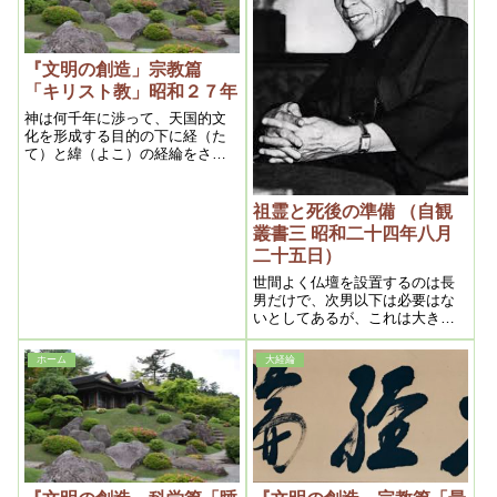
を治す為の薬毒の害も軽視出来
ないものがある。
『文明の創造」宗教篇
「キリスト教」昭和２７年
神は何千年に渉って、天国的文
化を形成する目的の下に経（た
て）と緯（よこ）の経綸をされ
て来たのであるが、其経の経綸
の代表的宗教としては仏教であ
り、緯の代表的宗教としてはキ
祖霊と死後の準備 （自観
リスト教であった。
叢書三 昭和二十四年八月
二十五日）
世間よく仏壇を設置するのは長
男だけで、次男以下は必要はな
いとしてあるが、これは大きな
誤りである。何となれば両親が
生きているとして、長男だけが
ホーム
大経綸
好遇し、次男以下は冷遇または
寄付けさせないとしたら、大な
る親不幸となるではないか。そ
ういう場合霊界におられる両親
は気づかせようとして種々の方
法をとるのである。そのために
病人が出来るという事もあるか
ら注意すべきである。