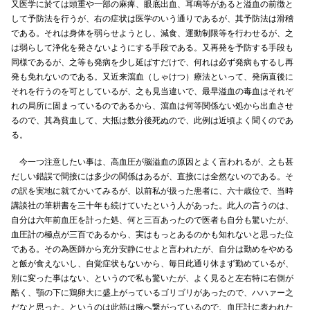
又医学に於ては頭重や一部の麻痺、眼底出血、耳鳴等があると溢血の前徴と
して予防法を行うが、右の症状は医学のいう通りであるが、其予防法は滑稽
である。それは身体を弱らせようとし、減食、運動制限等を行わせるが、之
は弱らして浄化を発さないようにする手段である。又再発を予防する手段も
同様であるが、之等も発病を少し延ばすだけで、何れは必ず発病もするし再
発も免れないのである。又近来瀉血（しゃけつ）療法といって、発病直後に
それを行うのを可としているが、之も見当違いで、最早溢血の毒血はそれぞ
れの局所に固まっているのであるから、瀉血は何等関係ない処から出血させ
るので、其為貧血して、大抵は数分後死ぬので、此例は近頃よく聞くのであ
る。
今一つ注意したい事は、高血圧が脳溢血の原因とよく言われるが、之も甚
だしい錯誤で間接には多少の関係はあるが、直接には全然ないのである。そ
の訳を実地に就てかいてみるが、以前私が扱った患者に、六十歳位で、当時
講談社の筆耕書を三十年も続けていたという人があった。此人の言うのは、
自分は六年前血圧を計った処、何と三百あったので医者も自分も驚いたが、
血圧計の極点が三百であるから、実はもっとあるのかも知れないと思った位
である。その為医師から充分安静にせよと言われたが、自分は勤めをやめる
と飯が食えないし、自覚症状もないから、毎日此通り休まず勤めているが、
別に変った事はない、というので私も驚いたが、よく見ると左右特に右側が
酷く、顎の下に鶏卵大に盛上がっているゴリゴリがあったので、ハハァー之
だなと思った。というのは此筋は腕へ繋がっているので、血圧計に表われた