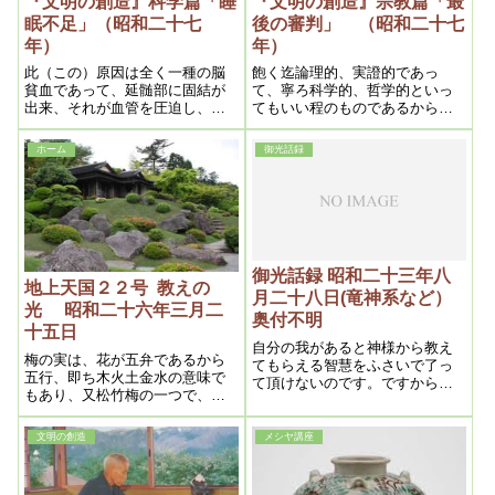
『文明の創造』科学篇「睡
『文明の創造』宗教篇「最
眠不足」（昭和二十七
後の審判」 （昭和二十七
年）
年）
此（この）原因は全く一種の脳
飽く迄論理的、実證的であっ
貧血であって、延髄部に固結が
て、寧ろ科学的、哲学的といっ
出来、それが血管を圧迫し、脳
てもいい程のものであるから、
貧血を起させ、睡眠不能となる
現代人と雖も之を精読すれば、
のであるが、此固結は右側の方
理解し共鳴しない訳はあるま
ホーム
御光話録
が多く、左側は少ないもので、
い。換言すれば今日迄何人も説
之を溶かす事によって百発百中
き得なかった処の、高遠にして
必ず治るのである。
人間が触るる事を恐れていた、
深い微妙なる謎の本体とも云う
べきものであって、之を徹底的
に開明するのである
御光話録 昭和二十三年八
地上天国２２号 教えの
月二十八日(竜神系など）
光 昭和二十六年三月二
奥付不明
十五日
自分の我があると神様から教え
梅の実は、花が五弁であるから
てもらえる智慧をふさいで了っ
五行、即ち木火土金水の意味で
て頂けないのです。ですから素
もあり、又松竹梅の一つで、芽
直になる事です。世間には自分
出度い意味でもある。又兄の花
より偉い人の言葉はよく聞く
といつて、百花の中一番先に咲
が、下の人の言ふ事は聞かない
文明の創造
メシヤ講座
く ので、始めであり、春、即ち
といふ人が多いがそれが我なん
天国の始めでもある。故に散花
です。下の人の言ふことを聞く
結実とは、梅の事をいう
事が雅量です