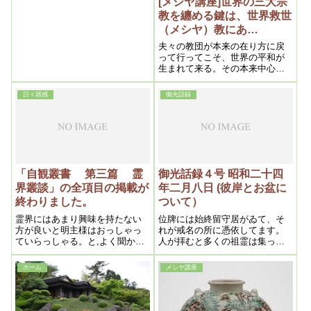
[メシヤ講座]世界の三大宗
だ！ ほんとに笑ひだ。笑ひこ
教を纏める鍵は、世界救世
そ万人健康の源泉！ 若返りの
（メシヤ）教にあ
秘訣だ。幸福は悧巧な面（つ
り・・・ 2016年3月
ら）には見出だせない。何んと
夫々の教団が本来の在り方に戻
あまりにも悧巧な面の多すぎる
⑥（私達の学び目からウロ
って行ってこそ、世界の平和が
時代相よ。窮屈な悧巧を粧ふ苦
生まれて来る。その本来中心に
コの内容より）
しみから逃れようではないか。
なるのが、メシヤ様の教えを持
で先づ吾等から愉快な馬鹿にな
っている世界救世（メシヤ）教
日々雑感
御光話録
つて明るく生きたいと思ふ。
であらねばならないのですけ
ど、この世界救世（きゅうせ
い）教が未だ世界救世（きゅう
せい）教のままになっている為
に、『医学革命』と『宗教改
革』の本来の在り方という所ま
で到達していない
「自観叢書 第三篇 霊
御光話録４号 昭和二十四
界叢談」の全項目の掲載が
年二月八日 (彼岸とお盆に
終わりました。
ついて）
霊界にはあまり興味を持たない
位牌には始終留守居がゐて、そ
方が良いと明主様はおっしゃっ
れが戒名の所に憑依してます。
ていらっしゃる。と,よく聞かさ
人が拝むと多くの祖霊は集って
れていたのであまり興味を持た
来るのです。又臨時に拝む時は
ないようにしていました。 と
留守居がそれを受けます。又何
ホーム
メシヤ講座
ころが、ここ１、２年のうちに
か御供へして鐘を叩くと運ぶ役
鮮やかな霊的救いを目の当たり
目の霊が出て来てその物の霊気
にすることになり・・・
を祖霊の所へ持って行って配る