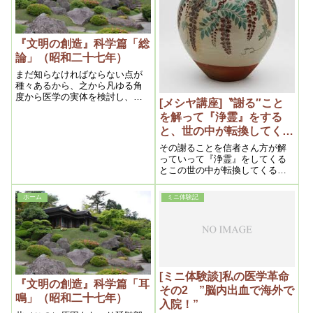
『文明の創造』科学篇「総
論」（昭和二十七年）
まだ知らなければならない点が
種々あるから、之から凡ゆる角
度から医学の実体を検討し、解
[メシヤ講座]〝謝る″こと
剖してみようと思うのである。
を解って『浄霊』をする
と、世の中が転換してく
る。2015年4月⑧ (私達の
その謝ることを信者さん方が解
学び目からウロコの内容)
っていって『浄霊』をしてくる
とこの世の中が転換してくるの
です。わからないでただ漫然と
「浄霊すると楽になるわ」とい
ホーム
ミニ体験記
うだけの信仰をしていますと天
国は永遠に来ないのです。
[ミニ体験談]私の医学革命
『文明の創造』科学篇「耳
その2 ”脳内出血で海外で
鳴」（昭和二十七年）
入院！”