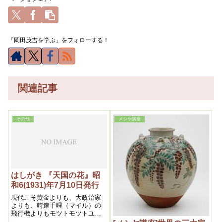
「岡田茂吉を学ぶ」をフォローする！
関連記事
その他
メシヤ講座
はしがき 『天国の花』昭
和6(1931)年7月10日発行
現代こそ黄金よりも、大政治家
よりも、時速千哩（マイル）の
飛行機よりもモツトモツトユウ
スフルなもの！ それは笑ひ