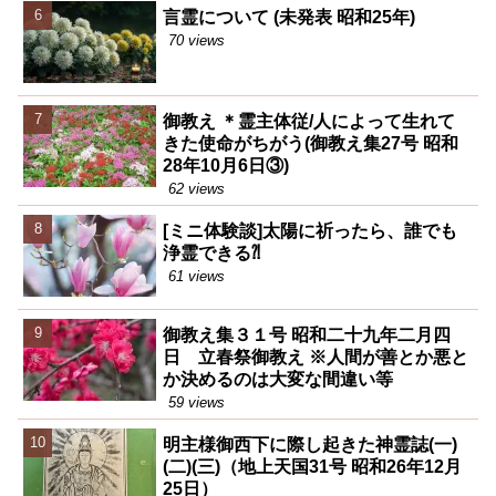
言霊について (未発表 昭和25年)
70 views
御教え ＊霊主体従/人によって生れて
きた使命がちがう(御教え集27号 昭和
28年10月6日③)
62 views
[ミニ体験談]太陽に祈ったら、誰でも
浄霊できる⁈
61 views
御教え集３１号 昭和二十九年二月四
日 立春祭御教え ※人間が善とか悪と
か決めるのは大変な間違い等
59 views
明主様御西下に際し起きた神霊誌(一)
(二)(三)（地上天国31号 昭和26年12月
25日）