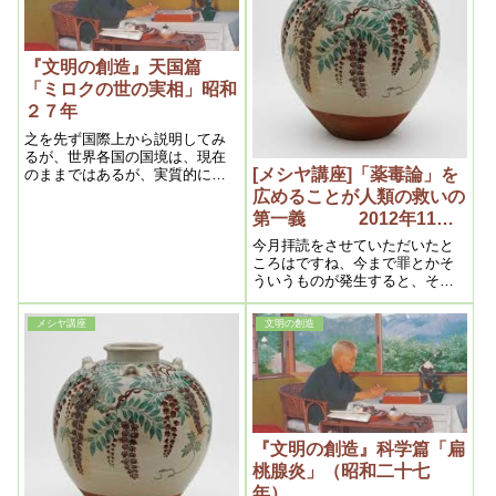
『文明の創造』天国篇
「ミロクの世の実相」昭和
２７年
之を先ず国際上から説明してみ
るが、世界各国の国境は、現在
[メシヤ講座]「薬毒論」を
のままではあるが、実質的には
撤廃されたと同様になるのであ
広めることが人類の救いの
る。つまり隣国に対する権力は
第一義 2012年11月
平等となる以上、侵略などは絶
①
対なくなるというよりも、侵略
今月拝読をさせていただいたと
の必要がなくなるのである。
ころはですね、今まで罪とかそ
ういうものが発生すると、そこ
に霊的には曇りが出来てきて、
そして、それを浄化するという
メシヤ講座
文明の創造
ことが病気なんだということを
細かくメシヤ様が御説明してく
ださっていましたが、今回はそ
の根元が薬毒なんだということ
で御解説をしてくださってま
す。
『文明の創造』科学篇「扁
桃腺炎」（昭和二十七
年）