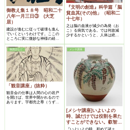
『文明の創造』科学篇「脳
御教え集１８号 昭和二十
貧血其(その)他」（昭和二
八年一月三日③ (大芝
十七年）
居）
之は脳の血液が減少の為発（お
建設が進むに従って破壊も進ん
こ）る病気である。では何故減
でいくというわけです。ここの
少するかというと、人体は絶え
ところに実に微妙な神様の経綸
ず頭脳に向かって、送血されて
があるのが分ります。それが分
いるので、之が一定量なら何事
らないで見ると、何がなんだか
もないが、其量が減ると頭脳機
御講話など
メシヤ講座
見当がつきません。つまり芝居
能の活動が純る。それが脳貧血
なら筋書ですが、それを救世教
である。
信者は分っていて見るから、つ
まり芝居の役者でなく見物人、
お客様の方です。
「観音講座」(抜粋）
観音会の仕事は人間の心の岩戸
を開けば、世界中開かれるので
あります。宇都売之尊（うずめ
のみこと）が踊って神様を笑わ
[メシヤ講座]いよいよの
せますが、観音会には笑いが必
要なのであります。何故かと申
時、誠だけでは役割を果た
しますと、議論や説教では岩戸
すことができない。叡智を
は開けません。笑いはにこやか
いただけるように学ぶ。２
『いよいよの時、初めて諸々、
であります。笑い合う様でなけ