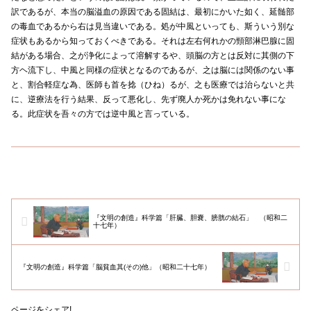
訳であるが、本当の脳溢血の原因である固結は、最初にかいた如く、延髄部
の毒血であるから右は見当違いである。処が中風といっても、斯ういう別な
症状もあるから知っておくべきである。それは左右何れかの頸部淋巴腺に固
結がある場合、之が浄化によって溶解するや、頭脳の方とは反対に其側の下
方ヘ流下し、中風と同様の症状となるのであるが、之は脳には関係のない事
と、割合軽症な為、医師も首を捻（ひね）るが、之も医療では治らないと共
に、逆療法を行う結果、反って悪化し、先ず廃人か死かは免れない事にな
る。此症状を吾々の方では逆中風と言っている。
『文明の創造』科学篇「肝臓、胆嚢、膀胱の結石」 （昭和二
十七年）
『文明の創造』科学篇「脳貧血其(その)他」（昭和二十七年）
ページをシェア!