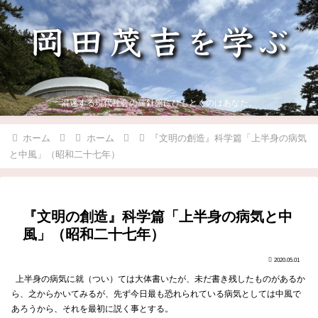
混迷する現代社会の羅針盤にひもとくのはあなた。
ホーム
ホーム
『文明の創造』科学篇「上半身の病気
と中風」（昭和二十七年）
『文明の創造』科学篇「上半身の病気と中
風」（昭和二十七年）
2020.05.01
上半身の病気に就（つい）ては大体書いたが、未だ書き残したものがあるか
ら、之からかいてみるが、先ず今日最も恐れられている病気としては中風で
あろうから、それを最初に説く事とする。