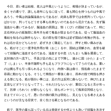
今日、若い者は結核、老人は中風というように、相場が決まっているが、
全くその通りで、誰しも老年になるに従って、最も関心を持つものは中風で
あろう。中風は勿論脳溢血からであるが、此病も医学では全然判っていない
ばかりか、判ってもどうする事も出来ないのであるから厄介である。先ず脳
溢血から書いてみるが、脳溢血の原因は、頸（くび）の固結であって、特に
左右何れかの延髄部に長年月を経て毒血が固まるのである。従って脳溢血の
毒結を知るのは雑作もない。右の部を指で探れば必ず固結の有無が判る。そ
れは右か左かどちらかが、必ず大きく隆起しており、押すと軽い痛みがあ
る。処がそこに一度浄化作用が発（おこ）るや、固結は溶解され、血管を破
って頭脳内に溢血するのである。溢血するや忽（たちま）ち脳を通過して、
反対側の方ヘ流下し、手及び足の先にまで下降し、速かに固（かた）まって
了（しま）い、半身不随即ち手も足もブラブラになって了うのである。重い
のは腕も手も引っ張られるようになり、内側へ肱は曲り、指迄曲ったままで
容易に動かなくなる。そうして拇指が一番強く曲り、四本の指で栂指を押さ
える形になる。処が面白い事には、足の方は反対に曲らないで、伸びたまま
足首などダラリとなって了う。それだけならいいが、重症になると舌が吊っ
て、呂律（ろれつ）が廻らなくなり、頭もボンヤリして痴呆症同様となり、
目までドロンとして、悪い方の側の眼力は弱化し、見えなくなる者さえある
というのが主なる症状で、全く生ける屍となるのである。
処で、医学の最も誤っている点は発病するや何よりも急いで頭脳を氷冷す