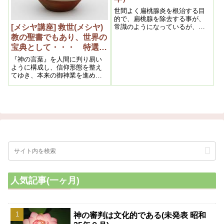
世間よく扁桃腺炎を根治する目
的で、扁桃腺を除去する事が、
[メシヤ講座] 救世(メシヤ)
常識のようになっているが、最
近の学説によれば、扁桃腺は貴
教の聖書でもあり、世界の
重なもので、除去しない方が可
宝典として・・・ 特選集
（よ）いとされて来たという事
平成24年3月分② (私達の
である。全く除去した結果は他
『神の言葉』を人間に判り易い
学び目からウロコの内容よ
に悪影響を及ぼす事が分ったか
ように構成し、信仰形態を整え
らで、実に喜ばしい限りで、私
てゆき、本来の御神業を進める
り）
が長年唱えて来た説が、漸（よ
拠り所を提示しなくてはならな
うや）く認められるようになっ
いと心得ております。『天国
たもので、満足に堪えないので
篇』が未完である理由も、『夜
ある。
の時代』の精神の癖を取り除き
『昼の時代』に相応しい在り方
を見い出すのは弟子達に託され
ている、とも受け止められま
す。それが取りも直さず信仰形
態の形成なのです。
人気記事(一ヶ月)
神の審判は文化的である(未発表 昭和