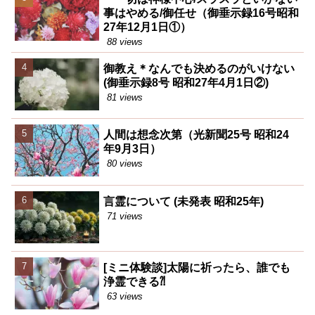
事はやめる/御任せ（御垂示録16号昭和
27年12月1日①）
88 views
御教え＊なんでも決めるのがいけない
(御垂示録8号 昭和27年4月1日②)
81 views
人間は想念次第（光新聞25号 昭和24
年9月3日）
80 views
言霊について (未発表 昭和25年)
71 views
[ミニ体験談]太陽に祈ったら、誰でも
浄霊できる⁈
63 views