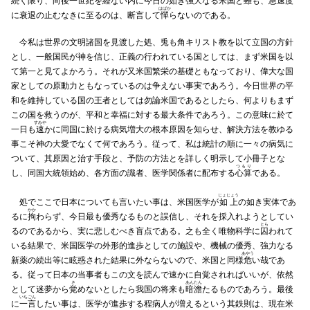
続く限り、
向後
一世紀を経ない内に今日の如き強大なる米国と雖も、急速度
はばか
に衰退の止むなきに至るのは、断言して
憚
らないのである。
今私は世界の文明諸国を見渡した処、兎も角キリスト教を以て立国の方針
とし、一般国民が神を信じ、正義の行われている国としては、まず米国を以
て第一と見てよかろう。それが又米国繁栄の基礎ともなっており、偉大な国
家としての原動力ともなっているのは争えない事実であろう。今日世界の平
和を維持している国の王者としては勿論米国であるとしたら、何よりもまず
この国を救うのが、平和と幸福に対する最大条件であろう。この意味に於て
すみや
一日も
速
かに同国に於ける病気増大の根本原因を知らせ、解決方法を教ゆる
事こそ神の大愛でなくて何であろう。従って、私は統計の順に一々の病気に
ついて、其原因と治す手段と、予防の方法とを詳しく明示して小冊子とな
つもり
し、同国大統領始め、各方面の識者、医学関係者に配布する
心算
である。
じょじょう
処でここで日本についても言いたい事は、米国医学が
如上
の如き実体であ
かか
るに
拘
わらず、今日最も優秀なるものと誤信し、それを採入れようとしてい
とら
るのであるから、実に悲しむべき盲点である。之も全く唯物科学に
囚
われて
いる結果で、米国医学の外形的進歩としての施設や、機械の優秀、強力なる
あやう
新薬の続出等に眩惑された結果に外ならないので、米国と同様
危
い哉であ
る。従って日本の当事者もこの文を読んで速かに自覚されればいいが、依然
さ
あんたん
として迷夢から
覚
めないとしたら我国の将来も
暗澹
たるものであろう。最後
いちごん
に
一言
したい事は、医学が進歩する程病人が増えるという其鉄則は、現在米