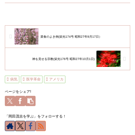
菜食のよき例(栄光174号 昭和27年9月17日）
神を見せる宗教(栄光176号 昭和27年10月1日)
病気
医学革命
アメリカ
ページをシェア!
「岡田茂吉を学ぶ」をフォローする！