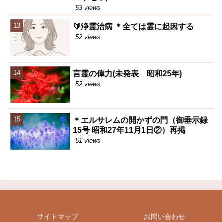
53 views
🔰浄霊治病 ＊全ては霊に起因する
52 views
言霊の偉力(未発表 昭和25年)
52 views
＊エルサレムの開かずの門（御垂示録
15号 昭和27年11月1日②）再掲
51 views
サイトマップ
お問い合わせ