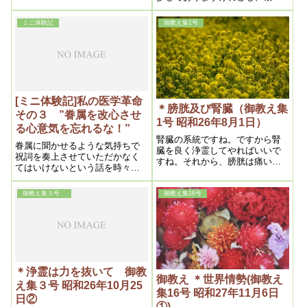
的に肉体の機能を残しつつ病だ
けを除去するという手術は未だ
ミニ体験記
御教え集1号
に出来ておりませんので、メシ
ヤ様が医学者にもっと研究を重
ねてもらいたい
[ミニ体験記]私の医学革命
＊膀胱及び腎臓（御教え集
その３ ”眷属を改心させ
1号 昭和26年8月1日）
る心意気を忘れるな！”
腎臓の系統ですね。ですから腎
眷属に聞かせるような気持ちで
臓を良く浄霊してやればいいで
祝詞を奏上させていただかなく
すね。それから、膀胱は痛い
てはいけないという話を時々聞
所、そこを浄霊する。こう云う
かせてもらっていたのです
のは、小便に 相当薬毒が入って
が、”眷属”という言葉の意味があ
いるから、膀胱の粘膜を刺戟す
御教え集３号
御教え集16号
まりよくわかっていなかったの
る
で今回調べてみたら、「狐霊」
という御論文で使われているこ
とが分かり、再度読み直してみ
る事でフトある事を思い出し、
自分の考え方がいつも、経（た
て）か緯（よこ）どちらかにつ
＊浄霊は力を抜いて 御教
い偏りがちになっていることを
御教え ＊世界情勢(御教え
え集３号 昭和26年10月25
反省させられました。
集16号 昭和27年11月6日
日②
①)