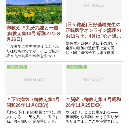
り理屈通りに行きませんので、
もっと深い大きな何かを欲しい
と言う希望は必ず起るのです。
では宗教をと言った処でどうも
今迄の宗教と言うものは、あま
[日々雑感] 三好基晴先生の
りに現実離れがして、行る気に
御教え ＊九分九厘と一厘
正統医学オンライン講座の
なれないという感じが……非常
(御教え集13号 昭和27年８
お知らせ。4月は”心と遺伝
に多いと思います
月26日)
子”のお話が興味深い
染色体とDNAと遺伝子の違い・
丁度医学に世界中塗りつぶされ
全身の細胞の遺伝子は全て同
た様なものですが、そこに私が
じ・同じ遺伝子でも違う細胞に
段々九分九厘の医学をやっつけ
なる仕組み・人の遺伝子にウイ
て行くのです。で、九分九厘と
ルス由来の遺伝子が組み込まれ
一厘という事で一番の問題は医
ている・正常細胞とがん細胞の
御教え集４号
御教え集４号
学なのです。之さえ本当になれ
遺伝子の違い・がん細胞の遺伝
ば、無論貧乏も無くなりますか
子の特徴など「心と遺伝子」・
ら、戦争なんかも無くなるので
心による遺伝子のON・OFFと言
す。医学と言つても、問題は薬
葉による遺伝子のON・OFFの違
なのです。人間の身体から薬を
い・
抜けば全然病気をしなくなるか
ら、貧乏もなくなるし、争いを
＊下の病気（御教え集4号
＊脳癌（御教え集４号昭和
嫌いになるから戦争も無くな
昭和26年11月8日⑦)
26年11月25日③）
る、
凡ゆる下(しも)の病気ですね。婦
やっぱり、ここに毒がある――
人にしろ――男女共――痔です
後頭部から延髄にかけて固りが
ね。腰が痛い。足が重いと言う
ありますよ。ここを浄霊すれば
のはみんな、前の薬が段々下に
治りますね。延髄が浄化して