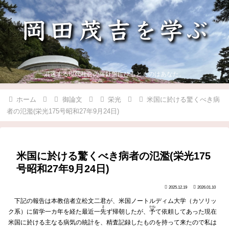
混迷する現代社会の羅針盤にひもとくのはあなた。
ホーム
御論文
栄光
米国に於ける驚くべき病
者の氾濫(栄光175号昭和27年9月24日)
米国に於ける驚くべき病者の氾濫(栄光175
号昭和27年9月24日)
2025.12.19
2026.01.10
下記の報告は本教信者立松文二君が、米国ノートルディム大学（カソリッ
ま
かね
ク系）に留学一カ年を経た最近一
先
ず帰朝したが、
予
て依頼してあった現在
米国に於ける主なる病気の統計を、精査記録したものを持って来たので私は