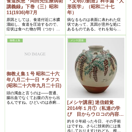
食道疾患『岡田先生療病術
『文明の創造』科学篇「人
講義録』下巻（三）昭和
形医学」（昭和二十七
11(1936)年7月
年）
原因としては、食道付近に水膿
病なるものは表面に表われた症
溜結し、食道を圧迫するので、
状であって、其因が意外な処に
症状は食べた物が閊（つか）え
あるものである。それを知らな
る。末期には全然食物が通らな
い医学は、症状さえ治せば病気
くなり、水を飲んでも吐くよう
は治るものと解釈しているの
御教え集
メシヤ講座
になるのであります
で、真の医術ではないのであ
る。それは全く人間は綜合体で
あるという事の認識がないから
である
御教え集１号 昭和二十六
年八月二十一日 ＊チフス
(昭和二十六年九月二十日)
頭の濁血と言うのは——普通、
腸出血でなくてお腹の方から出
[メシヤ講座] 迷信錯覚
るんですね。ひどいのは赤痢で
すね。それから、お腹を通らな
2014年１月①（私達の学
いで、肛門から出る——痔出血
び 目からウロコの内容よ
ですね。結構なんです。これは
り）
みんな頭の濁血ですから、そう
約６０年経った今日、その手術
考えていれば良いですね。
はですね、さらに技術的には進
歩しておりますけれども、根本