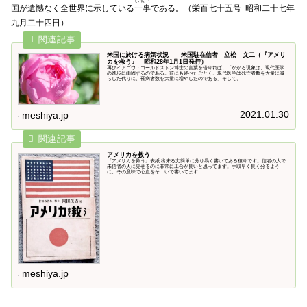
いちじ
国が遺憾なく全世界に示している
一事
である。（栄百七十五号 昭和二十七年
九月二十四日）
米国に於ける病気状況 米国駐在信者 立松 文二（『アメリ
カを救う』 昭和28年1月1日発行）
再びイアゴウ・ゴールドストン博士の言葉を借りれば、「かかる現象は、現代医学
の進歩に由因するのである。前にも述べたごとく、現代医学は死亡者数を大量に減
らした代りに、罹病者数を大量に増やしたのである」そして、
2021.01.30
meshiya.jp
アメリカを救う
『アメリカを救う』表紙 出来る丈簡単に分り易く書いてある積りです。信者の人で
未信者の人に見せるのに非常に工合が良いと思ってます。手取早く良く分るよう
に、その意味で心血をそゝいで書いてます
meshiya.jp