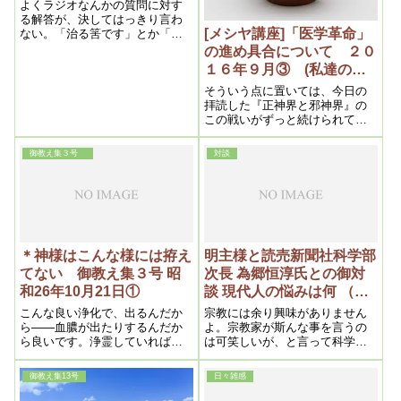
よくラジオなんかの質問に対す
る解答が、決してはっきり言わ
[メシヤ講座]「医学革命」
ない。「治る筈です」とか「治
る訳です」とか「治ると思いま
の進め具合について ２０
す」とか「治る事になってい
１６年９月③ (私達の学
る」とか曖昧極るんです。あん
び目からウロコの内容よ
な馬鹿馬鹿しい事に命を任せる
そういう点に置いては、今日の
り）
んですから、実に危ない世の中
拝読した『正神界と邪神界』の
なんです。これ程危険な時代は
この戦いがずっと続けられてき
ないでしょう。
たけれども、これからはそれを
結んでいかないといけない。そ
御教え集３号
対談
ういう時期を迎えているのです
けれども、その時に大切なこと
は一体何かといいますと
＊神様はこんな様には拵え
明主様と読売新聞社科学部
てない 御教え集３号 昭
次長 為郷恒淳氏との御対
和26年10月21日①
談 現代人の悩みは何 （栄
光百七十九号 昭和二十七
こんな良い浄化で、出るんだか
宗教には余り興味がありません
年十月二十二日）
ら――血膿が出たりするんだか
よ。宗教家が斯んな事を言うの
ら良いです。浄霊していれば必
は可笑しいが、と言って科学で
ず治ります。
も仕様がないのです。特に現代
の青年層などが学校で科学を習
御教え集13号
日々雑感
って社会に出ると結局科学では
駄目だという事が分って、矢張