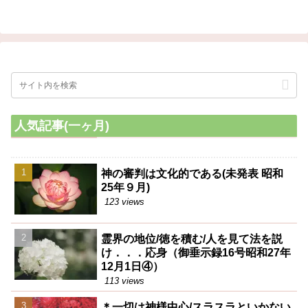
下がっていくんですからね。だ
――これですね。ここに固りが
から、理屈は簡単なものです。
未だ残っているんだ。それを浄
その苦痛の処だけをやっていけ
霊すれば、それで治りますよ。
ば、自然々々に減っていくもの
です。
人気記事(一ヶ月)
神の審判は文化的である(未発表 昭和
25年９月)
123 views
霊界の地位/徳を積む/人を見て法を説
け．．．応身（御垂示録16号昭和27年
12月1日④）
113 views
＊一切は神様中心/スラスラといかない