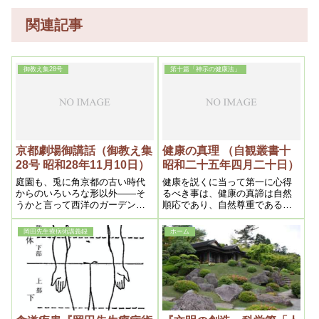
関連記事
御教え集28号
第十篇「神示の健康法」
京都劇場御講話（御教え集
健康の真理 （自観叢書十
28号 昭和28年11月10日）
昭和二十五年四月二十日）
庭園も、兎に角京都の古い時代
健康を説くに当って第一に心得
からのいろいろな形以外——そ
るべき事は、健康の真諦は自然
うかと言って西洋のガーデン風
順応であり、自然尊重である事
では全然合いませんから——新
である。それに就て先づ考ふべ
しい感覚を十分表現し、そうし
き事は、造物主即ち神が人間を
岡田先生療病術講義録
ホーム
て京都のいろいろな特色を十分
造られた御目的は何であるかと
に発揮したものを造ろうと思っ
いふ事である。吾等の解釈によ
て考えています。五回の収穫に
れば、それは真善美の完き世界
よる考えはそういうところに来
を造る事である。といっても斯
たわけです。
んな途方もない説は容易に受入
れ難いであらう。