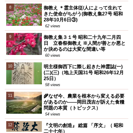
御教え ＊霊主体従/人によって生れて
きた使命がちがう(御教え集27号 昭和
28年10月6日③)
62 views
御教え集３１号 昭和二十九年二月四
日 立春祭御教え ※人間が善とか悪と
か決めるのは大変な間違い等
60 views
明主様御西下に際し起きた神霊誌(一)
(二)(三)（地上天国31号 昭和26年12月
25日）
58 views
🌾なぜ今、農業を根本から変える必要
があるのか――岡田茂吉が訴えた食糧
問題の本質（トピックス）
54 views
『文明の創造』 総篇 「序文」（ 昭和
二十七年）