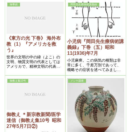
んですね。肺浸潤と言うのは、
痛苦は速かに治癒する。特に瘭
御事績
岡田先生療病術講義録
非常に良いんですよ。あんな結
疽(ひょうそ)、脱疽等の如き激痛
構なものはないですよ。こう言
と雖も一回乃至三回位にて無痛
う処の毒が溶けて、痰になって
となり、患者は驚喜するのであ
出るんですからね
る。
《東方の光 下巻》 海外布
小児病『岡田先生療病術講
教（1）『アメリカを救
義録』下巻（五）昭和
う』
11(1936)年7月
世界の文明の中の緯（よこ）の
小児麻痺。この病気の種類は非
文明、物質文明の代表としては
常に多く、千差万別であって、
アメリカで、精神文明の代表者
概略その症状を述べてみましょ
としては日本で、要するに緯の
う。そうして大体、先天的と後
文明の親玉がアメリカで、経
天的に分ける事が出来ます。
（たて）の文明の親玉が日本
御教え集10号
メシヤ講座
で、この経と緯を結んで本当の
文明が生まれるのだ。そうする
とアメリカと日本の文明を結ぶ
という事が一番肝心な事です
御教え ＊新宗教新聞/医学
迷信（御教え集10号 昭和
27年5月7日②)