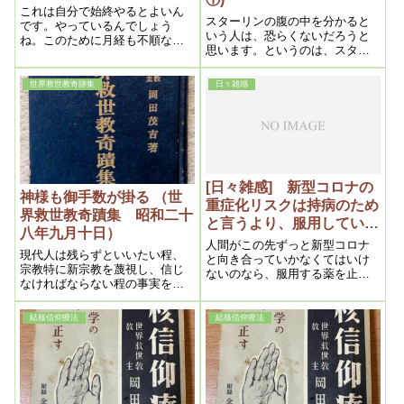
これは自分で始終やるとよいん
スターリンの腹の中を分かると
です。やっているんでしょう
いう人は、恐らくないだろうと
ね。このために月経も不順なん
思います。というのは、スター
だ。これは浄霊する人の霊力が
リンも自分で分からないので
いかんです。霊力が強ければじ
す。スターリンの奥にスターリ
き治っちゃう。霊力が弱いとい
世界救世教奇跡集
日々雑感
ンを操っている者があるので
うのは、力をいれるからで、ぜ
す。これはやっぱり霊界ですか
んぜん力を入れなければ非常に
ら、非常に神秘で奥深いので
強くなる
す。
[日々雑感] 新型コロナの
神様も御手数が掛る （世
重症化リスクは持病のため
界救世教奇蹟集 昭和二十
と言うより、服用している
八年九月十日）
薬が原因では・・？ 浜六
人間がこの先ずっと新型コロナ
現代人は残らずといいたい程、
郎先生の臨床副作用ノート
と向き合っていかなくてはいけ
宗教特に新宗教を蔑視し、信じ
ないのなら、服用する薬を止め
に学ぶ
なければならない程の事実を見
るか、充分に検討することが必
せられても、疑いが先に立って
須ではないでしょうか？。
中々信じようとしないのは困っ
結核信仰療法
結核信仰療法
たものである。この原因こそ医
学迷信のコチコチになり切って
いる為であるのは言う迄もな
い。