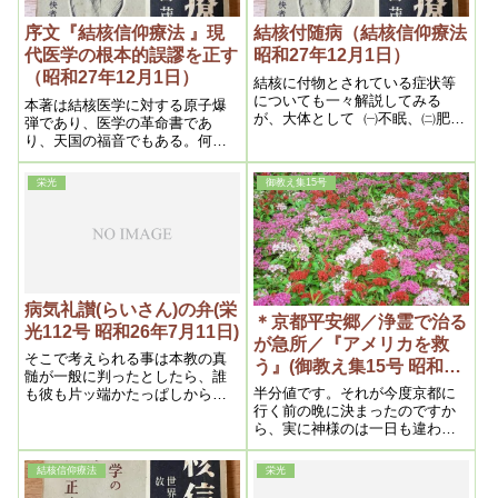
序文『結核信仰療法 』現
結核付随病（結核信仰療法
代医学の根本的誤謬を正す
昭和27年12月1日）
（昭和27年12月1日）
結核に付物とされている症状等
についても一々解説してみる
本著は結核医学に対する原子爆
が、大体として ㈠不眠、㈡肥ら
弾であり、医学の革命書であ
ない 、㈢微熱、㈣食欲不振、
り、天国の福音でもある。何と
㈤便秘、㈥下痢、㈦血沈、㈧ 胸
なれば現在迄に於ける医学的結
痛、㈨息切れ、(十)新薬等で之だ
核療法は根本的に誤っているか
栄光
御教え集15号
け知ればまずいいであろう
らである。というと何人も驚く
であろうが、之が現実である以
上そう言わざるを得ないのであ
る。そうして本当の事を言え
ば、医学が結核を作り、結核患
者を増加しているという信じら
れない程の事実である
病気礼讃(らいさん)の弁(栄
＊京都平安郷／浄霊で治る
光112号 昭和26年7月11日)
が急所／『アメリカを救
そこで考えられる事は本教の真
う』(御教え集15号 昭和27
髄が一般に判ったとしたら、誰
年10月25日)
半分値です。それが今度京都に
も彼も片ッ端かたっぱしから入
行く前の晩に決まったのですか
って来るに違いない、何いずれ
ら、実に神様のは一日も違わな
は日本人全部が本教信者となる
いわけです。
のは太鼓判を捺しても間違いあ
るまい、そうなった暁こそ、本
結核信仰療法
栄光
教のモットーである病貧争絶無