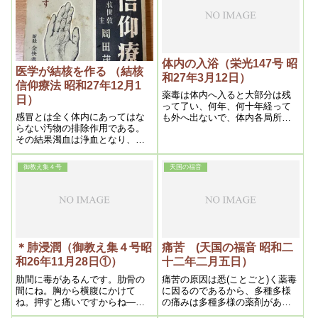
の世界じゃない、日本が如実に
実現するであろうし、それを見
た世界各国の人達はこりゃ大変
だと、みんな揃って入信する事
になるであろうから、ここに到
って愈々いよいよ地上天国出現
体内の入浴（栄光147号 昭
の運びとな
医学が結核を作る （結核
和27年3月12日）
信仰療法 昭和27年12月1
薬毒は体内へ入ると大部分は残
日）
って了い、何年、何十年経って
感冒とは全く体内にあってはな
も外へ出ないで、体内各局所に
らない汚物の排除作用である。
固まって了うのである。それに
その結果濁血は浄血となり、健
清潔作用が起る。それが風邪で
康は増すのであるから、感冒と
あるから、其儘放ってをけば必
は実に貴重な生理作用であっ
ず治るものを、態々わざわざ薬
御教え集４号
天国の福音
て、神が人間の健康保持の為、
で拗こじらし余病を作ったり、
与えられた一大恩恵である事は
悪化さしたりして、命迄もフイ
余りにも明かである。
にする
＊肺浸潤（御教え集４号昭
痛苦 (天国の福音 昭和二
和26年11月28日①）
十二年二月五日）
肋間に毒があるんです。肋骨の
痛苦の原因は悉(ことごと)く薬毒
間にね。胸から横腹にかけて
に因るのであるから、多種多様
ね。押すと痛いですからね――
の痛みは多種多様の薬剤がある
直きに分ります。それから出る
からである。 本医術に依る時、