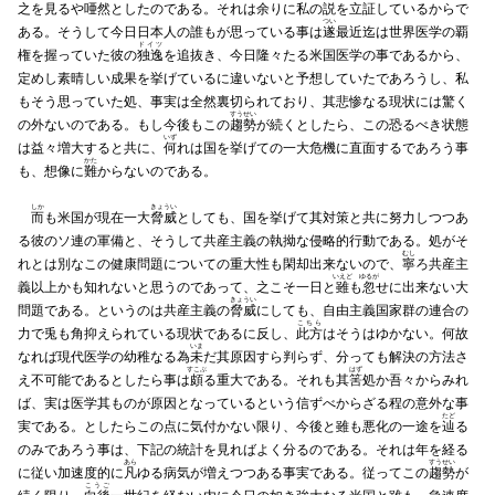
之を見るや唖然としたのである。それは余りに私の説を立証しているからで
つい
ある。そうして今日日本人の誰もが思っている事は
遂
最近迄は世界医学の覇
ドイツ
権を握っていた彼の
独逸
を追抜き、今日隆々たる米国医学の事であるから、
定めし素晴しい成果を挙げているに違いないと予想していたであろうし、私
もそう思っていた処、事実は全然裏切られており、其悲惨なる現状には驚く
すうせい
の外ないのである。もし今後もこの
趨勢
が続くとしたら、この恐るべき状態
いず
は益々増大すると共に、
何
れは国を挙げての一大危機に直面するであろう事
かた
も、想像に
難
からないのである。
しか
きょうい
而
も米国が現在一大
脅威
としても、国を挙げて其対策と共に努力しつつあ
る彼のソ連の軍備と、そうして共産主義の執拗な侵略的行動である。処がそ
むし
れとは別なこの健康問題についての重大性も閑却出来ないので、
寧
ろ共産主
いえど
ゆるが
義以上かも知れないと思うのであって、之こそ一日と
雖
も
忽
せに出来ない大
きょうい
問題である。というのは共産主義の
脅威
にしても、自由主義国家群の連合の
こちら
力で兎も角抑えられている現状であるに反し、
此方
はそうはゆかない。何故
いま
なれば現代医学の幼稚なる為
未
だ其原因すら判らず、分っても解決の方法さ
すこぶ
はず
え不可能であるとしたら事は
頗
る重大である。それも其
筈
処か吾々からみれ
ば、実は医学其ものが原因となっているという信ずべからざる程の意外な事
たど
実である。としたらこの点に気付かない限り、今後と雖も悪化の一途を
辿
る
のみであろう事は、下記の統計を見ればよく分るのである。それは年を経る
あら
すうせい
に従い加速度的に
凡
ゆる病気が増えつつある事実である。従ってこの
趨勢
が
こうご