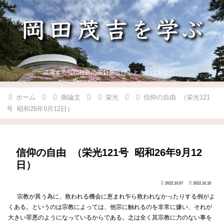
混迷する現代社会の羅針盤にひもとくのはあなた。
ホーム
御論文
栄光
信仰の自由 （栄光121
号 昭和26年9月12日）
信仰の自由 （栄光121号 昭和26年9月12
日）
2022.10.07
2022.10.10
宗教が異う為に、救われる機会に恵まれ乍ら救われなかったりする例がよ
くある。というのは宗教によっては、他宗に触れるのを非常に嫌い、それが
大きい罪悪のようになっているからである。之は全く其宗教に力のない事を