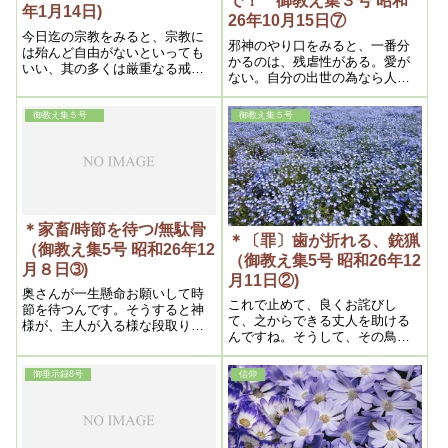
で！ 御教え集３号 昭和
年1月14日)
26年10月15日⑦
今日迄の宗教をみると、宗教に
邪神のやり口をみると、一番分
は殆んど自由がないといっても
かるのは、残虐性がある。愛が
いい、其の多くは厳重なる戒律
ない。自分の出世の為なら人が
に縛られて身動きも出来ない位
苦しんでも、命を取っても平気
で、之が宗教本来の姿と思われ
なんです。邪神でないのは、そ
て来た、そういうのを深く検討
御教え集５号
御教え集５号
こに慈悲とか愛がありますか
してみると全く信仰地獄の観が
ら、そこで直ぐ分かる。
ある
＊家畜/時節を待つ/無駄骨
＊〔罪〕歯が折れる、銃猟
（御教え集5号 昭和26年12
（御教え集5号 昭和26年12
月８日➂)
月11日②)
奥さんが一生懸命お願いして時
これで止めて、良くお詫びし
節を待つんです。そうすると神
て、之からできる丈人を助ける
様が、主人が入る様な段取りに
んですね。そうして、その鳥を
してくれます。それより仕方が
殺生した罪を、それによって償
ないですね。
って貰う。そうするのが一番良
御垂示録8号
信仰
いです。それから、御浄霊は自
分でやっても良いですから、あ
とは良くお詫びするんだ。之か
らはもうしない。そう言う事は