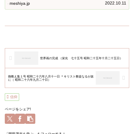
2022.10.11
meshiya.jp
世界画の完成 （栄光 七十五号 昭和二十五年十月二十五日）
御教え集１号 昭和二十六年八月十一日 ＊キリスト教徒なるが故
に（ 昭和二十六年九月二十日）
信仰
ページをシェア!
「岡田茂吉を学ぶ」をフォローする！