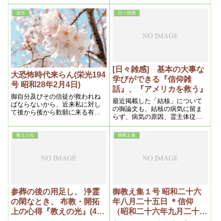
を人に奨める筈がないではない
が、ただ、結果が現われなけれ
か
ばね。何彼に言うより、結果で
栄光
日々雑感
すよ。そう言う事は、怠けてい
る様でも、あんまり感心しなく
ても、確かに信者ができるな
ら、それが救いですからね。そ
れが一番です
[日々雑感] 基本の大事な
大恐怖時代来らん(栄光194
学びができる『信仰雑
号 昭和28年2月4日)
話』、『アメリカを救う』
御自分及びその信徒が救われね
最近掲載した「結核」について
ばならないから、近来私に対し
の御論文も、結核の病気に留ま
て後から後から歎願に来る有様
らず、病気の原因、霊主体従、
で、これにみてもその辺よく分
浄霊の原理ナドナド、簡潔に大
るであろう。成程凡なるほどあ
変わかりやすく解説してくださ
らゆる宗教は今までの世界が続
教えの光
御教え集
っている
いているとしたら、それ相応の
役には立つが、愈々世界大転換
という空前の事態となった以
上、既成文化は一度は破局的運
命とならざるを得ないからであ
る。それと共に万教帰一の時と
なるので、茲に一切の宗教は一
参葬の後の用足し、 浄霊
御教え集１号 昭和二十六
団となって、本教を中心に人類
の閑なとき、 布教・開拓
年八月二十五日 ＊信仰
救済は固もとより、地上天国建
上の心得『教えの光』(4、
（昭和二十六年九月二十
設に協力する事になるのであ