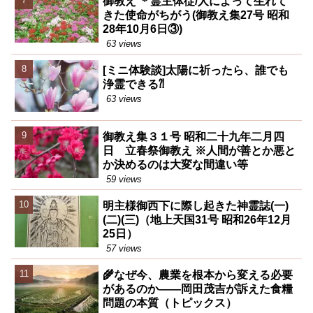
御教え ＊霊主体従/人によって生れて
きた使命がちがう(御教え集27号 昭和
28年10月6日③)
63 views
[ミニ体験談]太陽に祈ったら、誰でも
浄霊できる⁈
63 views
御教え集３１号 昭和二十九年二月四
日 立春祭御教え ※人間が善とか悪と
か決めるのは大変な間違い等
59 views
明主様御西下に際し起きた神霊誌(一)
(二)(三)（地上天国31号 昭和26年12月
25日）
57 views
🌾なぜ今、農業を根本から変える必要
があるのか――岡田茂吉が訴えた食糧
問題の本質（トピックス）