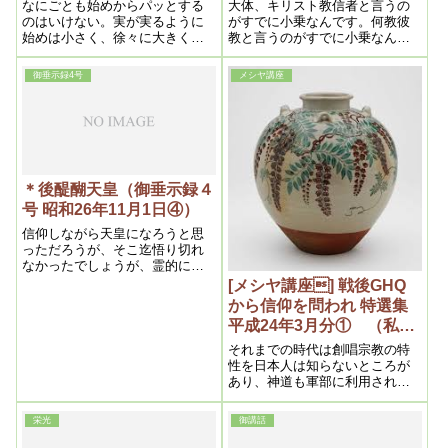
浄霊および信仰上の問題）
日）
る。
なにごとも始めからパッとする
大体、キリスト教信者と言うの
昭和二十六年五月二十日)
のはいけない。実が実るように
がすでに小乗なんです。何教彼
始めは小さく、徐々に大きくな
教と言うのがすでに小乗なんで
るのが本当である。また発展し
す。だから何教だとか——非難
ない理由は、なにか神様のお気
したり——つまりメシヤ教なら
御垂示録4号
メシヤ講座
に入らぬことがあるわけもある
メシヤ教に捉われてはいけな
から、よくその心と行を考えて
い。強いて言えば、世界教です
みるべきである。
ね。
＊後醍醐天皇（御垂示録４
号 昭和26年11月1日④）
信仰しながら天皇になろうと思
っただろうが、そこ迄悟り切れ
なかったでしょうが、霊的にそ
うなっているからしょうがな
[メシヤ講座] 戦後GHQ
い。だから、そこはまた、ちょ
から信仰を問われ 特選集
っと難しい処ですね。信仰する
平成24年3月分① （私達
そのものによって救われて、そ
の学び目からウロコの内容
うして自分が、また別の欲望を
それまでの時代は創唱宗教の特
抱いてやると言うのが矛盾する
より）
性を日本人は知らないところが
んですね。
あり、神道も軍部に利用されて
いた面があるので、「神の加護
をもらっても、教えを守らない
栄光
御講話
のは神を利用することで、キリ
スト教から言えば、それは大き