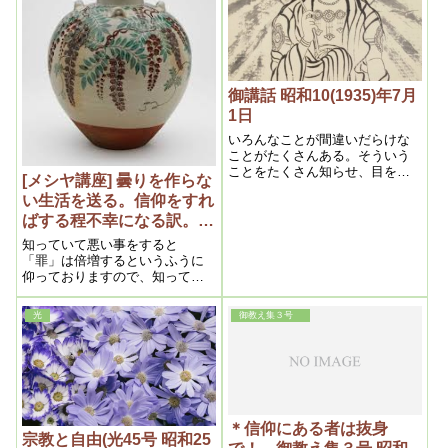
途中で止めようとしても無理
で、落ちるところまで落ちてし
まってから止めたらよい。それ
と同じで行き詰まった時に話を
してやることが効果があるので
すよ。
御講話 昭和10(1935)年7月
1日
いろんなことが間違いだらけな
ことがたくさんある。そういう
ことをたくさん知らせ、目をさ
[メシヤ講座] 曇りを作らな
まし、たしかな真理を行なう。
い生活を送る。信仰をすれ
あるいは本当のこと、本当の信
仰、本当の生活ということの標
ばする程不幸になる訳。
準を示さなければならぬと思う
2015年10月⑤ (私達の学び
知っていて悪い事をすると
のであります。
目からウロコの内容より）
「罪」は倍増するというふうに
仰っておりますので、知ってい
てですね、曇りを発生するとい
う事は、実質的には信仰しなが
光
御教え集３号
ら「罪」を作っていっている、
という事になってきます。
＊信仰にある者は抜身
宗教と自由(光45号 昭和25