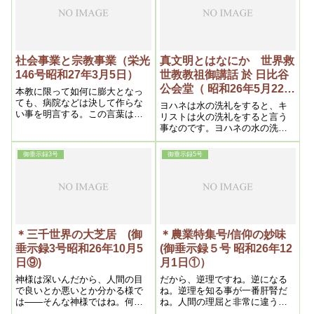
な罪を作っていることになる」
という概念を持ち合わせてはい
なかったかもしれません。しか
し、このことが信仰姿勢で最も
重要なことであることは言うま
社会事業と宗教事業（栄光
真文明とはなにか 世界救
でもありません。信仰生活とは
146号昭和27年3月5日）
世教教祖御講話 於 日比谷
御教えの実践にあるのです
公会堂（ 昭和26年5月22日
本教に限って如何に膨大となっ
後半)
ても、病院などは決して作らな
ヨハネは水の洗礼をすると、キ
い事を明言する。この言葉は現
リストは火の洗礼をすると言う
代人が聞いたら、大いに吃驚す
事なのです。ヨハネの水の洗礼
るであろうが、言う迄もなく本
はもうノアの洪水ですんだので
教の治病力は医学よりも断然上
す。今度は火の洗礼となると、
御垂示録3号
御垂示録5号
であるからで、私が医学革命な
それはやはり大変な、大きなこ
どと常に口にするのも、そうい
となんです。
う理由がある
＊三千世界の大芝居 (御
＊農業特集号/信仰の妙味
垂示録3号昭和26年10月5
(御垂示録５号 昭和26年12
日⑨)
月1日①）
神様は深いんだから、人間の目
だから、逆理ですね。逆になる
で良いとか悪いとか分かる様で
ね。逆理を知る事が一番肝腎だ
は――そんな神様ではね。何ん
ね。人間の理屈と非常に違う事
な悪い奴でも、何んな馬鹿な奴
があるのでね。だから、人間の