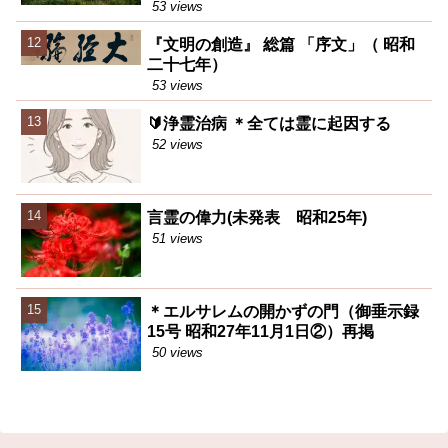
53 views
『文明の創造』 総篇 「序文」（ 昭和
二十七年）
53 views
🔰浄霊治病 ＊全ては霊に起因する
52 views
言霊の偉力(未発表 昭和25年)
51 views
＊エルサレムの開かずの門（御垂示録
15号 昭和27年11月1日②）再掲
50 views