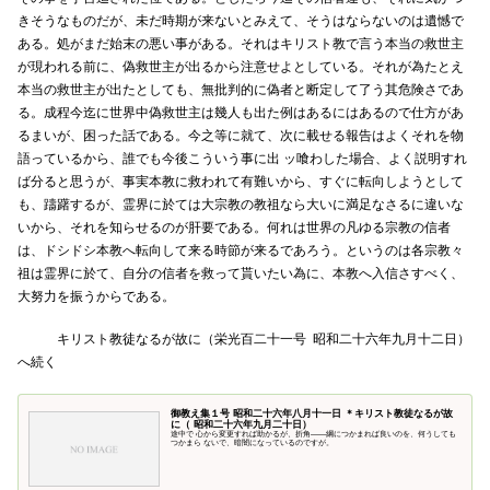
きそうなものだが、未だ時期が来ないとみえて、そうはならないのは遺憾で
ある。処がまだ始末の悪い事がある。それはキリスト教で言う本当の救世主
が現われる前に、偽救世主が出るから注意せよとしている。それが為たとえ
本当の救世主が出たとしても、無批判的に偽者と断定して了う其危険さであ
る。成程今迄に世界中偽救世主は幾人も出た例はあるにはあるので仕方があ
るまいが、困った話である。今之等に就て、次に載せる報告はよくそれを物
語っているから、誰でも今後こういう事に出 ッ喰わした場合、よく説明すれ
ば分ると思うが、事実本教に救われて有難いから、すぐに転向しようとして
も、躊躇するが、霊界に於ては大宗教の教祖なら大いに満足なさるに違いな
いから、それを知らせるのが肝要である。何れは世界の凡ゆる宗教の信者
は、ドシドシ本教へ転向して来る時節が来るであろう。というのは各宗教々
祖は霊界に於て、自分の信者を救って貰いたい為に、本教へ入信さすべく、
大努力を振うからである。
キリスト教徒なるが故に（栄光百二十一号 昭和二十六年九月十二日）
へ続く
御教え集１号 昭和二十六年八月十一日 ＊キリスト教徒なるが故
に（ 昭和二十六年九月二十日）
途中で 心から変更すれば助かるが、折角——綱につかまれば良いのを、何うしても
つかまら ないで、暗闇になっているのですが。