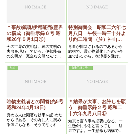
ない。そこが千変万化、幽玄微
妙の境地なんです。だから、そ
れに少しでも近寄って行けば、
その人は本当に身魂が磨けてい
るんです。これはいままでの信
仰にはないんです。これは高い
＊事故/鎮魂/伊都能売/霊界
特別御面会 昭和二六年七
信仰なんです。そういう人の信
の構成（御垂示録６号 昭
月八日 午後一時三十分よ
仰は間違いないんです。それが
和26年５月1日①）
り約二時間 （於）神山
真理なんだからね。
荘 上の間 ※その3
今の世界の文明は、緯の文明の
毒血が排除されるのであるから
失敗を現わしている。伊都能売
結構で、霊が物質化したのが浄
の文明が、完全な文明なんで
血であるから、御浄霊を受ける
す。それを私がやっている。
と、汚い血が出され、きれいな
血が増えてゆくのである。
対談
御垂示録２号
唯物主義者との問答(光5号
＊結果が大事、お許しを願
昭和24年4月18日)
う 御垂示録２号 昭和二
十六年九月八日⑥
奨める人は顕著な効果を認 めた
からである、その為に人に奨め
知恵と言う事も必要になる。一
る気にもなる、そうでなけれ
生懸命にやると言っても――結
ば、人の生命に関 はる程の問題
果ですよ。一生懸命も結構です