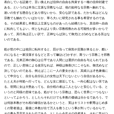
表白している証拠で、言い換えれば信仰の自由を拘束する一種の信仰封建で
ある。というのは本当に立派な宗教ならば、他の如何なる宗教へ触れても、
迷いの生ずる懸念などあり得ないから、安心な訳である。だから私はどんな
宗教でも触れていいばかりか、寧ろ大いに研究される事を希望するのであ
る。その結果若し本教以上立派なものがあったら結構だから、其信仰へ自由
に転向してもよい。何となればより良い宗教程救われる可能性が多いからで
あって、其行為は正しい訳で、正神ならば決して御尤(とが)めなどある筈はな
いのである。
処が世の中には他宗に転向すると、罰が当って病気や災難が来るとか、酷い
のになると一家没落するなどと言って嚇(おど)かすが、斯ういう宗教こそ邪教
である。元来正神の御心は公平であり人間には選択の自由を与えられておる
ので、正しい意味による改宗なれば、神様は御喜びにこそなれ、御尤めなど
決してないのである。例えばここに一人の妻女があり、其婦人は才色兼備に
して申分なく、自分も自分以上の女性は天下にないという自信があるから、
たとえ夫が何処へ行っても、どんな女に接近しても、一向心配はない筈であ
る。世間に女は大勢あっても、自分程の者は二人とないと安心している、と
いうのと同様の意味である。処がそういう宗教は、恐らく世界に一つもない
といってよかろう。としたらそれだけでも本教の価値は分かるであろう。で
は何故本教がそれ程の確信があるかというと、実はキリストや釈尊はじめ多
くの聖者達は、最後に本教が出て万人を救うという事が判っているからで、
その事を予言迄された位である。としたら今迄その信者達も、それに気がつ