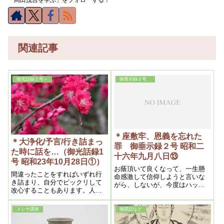
関連記事
御光話録１号～
御垂示録２号
＊座敷牢、恩義を忘れた
＊大浄化/予言/行き詰まっ
罪 御垂示録２号 昭和二
た時に話を…（御光話録1
十六年九月八日⑬
号 昭和23年10月28日①）
お蔭頂いて良くなって、一生懸
間違ったことをすればいずれ行
命感激して信仰しようと言いな
き詰まり、自分でビックリして
がら、しないが、今度はハッと
改心することもあります。人間
して一生懸命やるが、その為に
は執着をとることも必要なんだ
死ぬ様な人があります
から放っておいた方がよい。行
メシヤ講座
御講話など
き詰まるところまで行かせた方
がよい。坂を転がり落ちる石を