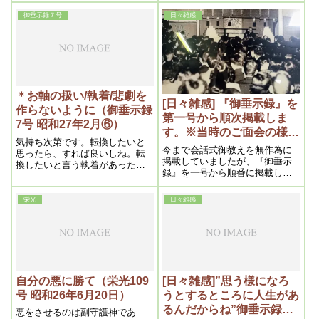
でもその時は必要があって使わ
考えでやった事は、必ず失敗す
御垂示録７号
日々雑感
れるんです。たいてい、時が経
る
つと分かります。
＊お軸の扱い/執着/悲劇を
[日々雑感] 『御垂示録』を
作らないように（御垂示録
第一号から順次掲載しま
7号 昭和27年2月⑥）
す。※当時のご面会の様子
気持ち次第です。転換したいと
（東方の光より引用）
今まで会話式御教えを無作為に
思ったら、すれば良いしね。転
掲載していましたが、『御垂示
換したいと言う執着があったら
録』を一号から順番に掲載して
いけないからね。転換して良い
行きます。
ですよ。
栄光
日々雑感
自分の悪に勝て（栄光109
[日々雑感]”思う様になろ
号 昭和26年6月20日）
うとするところに人生があ
るんだからね”御垂示録の
悪をさせるのは副守護神であ