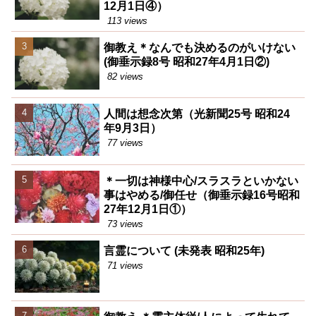
12月1日④）
113 views
御教え＊なんでも決めるのがいけない
(御垂示録8号 昭和27年4月1日②)
82 views
人間は想念次第（光新聞25号 昭和24
年9月3日）
77 views
＊一切は神様中心/スラスラといかない
事はやめる/御任せ（御垂示録16号昭和
27年12月1日①）
73 views
言霊について (未発表 昭和25年)
71 views