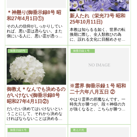
絶対にしないと言う事をお誓い
するんです。それが根本です
よ、そうしないと、また何かあ
＊神懸り(御垂示録8号 昭
りますよ、だから非常に結構で
新人たれ（栄光73号 昭和
和27年4月1日①)
す。
25年10月11日)
その人の信仰がしっかりしてい
本教は知らるる如く、世界の転
れば、悪い霊は憑らない。また
換期に際し、全人類救ひの為
側にいる人に、悪い霊が憑っ
に、誤れる文化に目醒めさせ、
て、瞞だまそうとしても駄目だ
理想的新世界を造るにある以
から………それは霊が良く知っ
上、飽く迄新人たる事を心掛け
てますからね。憑りませんよ。
御垂示録8号
御垂示録１号
ねばならない。私がいつもいふ
そこで、悪い霊が憑っていい加
二十一世紀的文化人にならなく
減に瞞されるということは、そ
てはいけないと言ふのは、その
の人の信仰が浅いとか、心の持
意味である。
ち方が違っているからやられた
んだから、やられていろいろす
るのは、一つの浄化作用だから
ね。それでその人が、結局良く
※霊界 御垂示録１号 昭和
御教え＊なんでも決めるの
なるんです
二十六年八月五日 ②
がいけない(御垂示録8号
やはり霊界の邪魔なんです。一
昭和27年4月1日②)
時先方が勝つが、段々神様の力
だいたい決めてはいけないとい
が強くなると、こちらが勝つ。
うことにして、それから決めな
ミロクの世迄この戦いは続くん
ければならないことは決める。
です。
それは、事と次第によって、い
ろいろあるんだから……決めな
御垂示録６号
教えの光
いと決めるようにするのもいけ