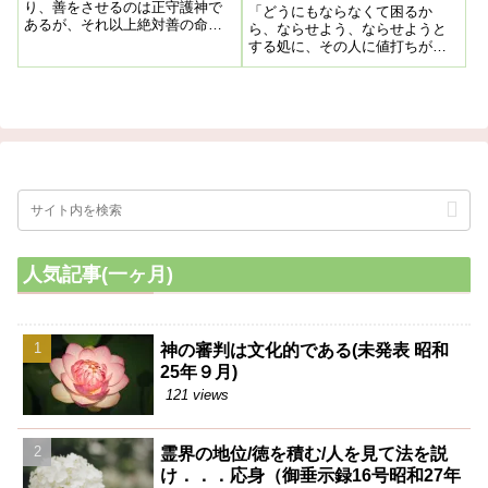
お言葉に感激！
り、善をさせるのは正守護神で
「どうにもならなくて困るか
あるが、それ以上絶対善の命令
ら、ならせよう、ならせようと
者が本守護神であるから、結局
する処に、その人に値打ちがあ
本守護神の威力を増すようにす
る」の御垂示ですが、何かとっ
る事で、之が根本的悪を征服す
ても奥深いように思えて、今回
る力である、
取り上げて見ました。
人気記事(一ヶ月)
神の審判は文化的である(未発表 昭和
25年９月)
121 views
霊界の地位/徳を積む/人を見て法を説
け．．．応身（御垂示録16号昭和27年