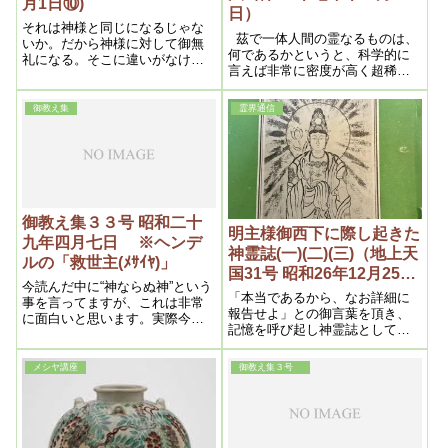
月1日⑩)
日）
それは神様と同じになるじゃな
茲で一体人間の霊なるものは、
いか。だから神様に対して御無
何であるかというと、科学的に
礼になる。そこに違いがなけれ
言えば非常に密度が高く超稀薄
ばならない。お祭りの時だけは
なものであって、現在進歩した
そうして良いが、ふだんにやっ
原子顕微鏡でも、到底見る事は
てはいけない
御教え集
霊界通信
出来ない程の超々極微粒子であ
るにも拘わらず、之こそ前記の
如く人間の本体であるから、全
く想像もつかない程の神秘幽幻
なものである。此理によって病
原の最初は此霊の全部又は一部
に曇りが発生する
御教え集３３号 昭和二十
明主様御西下に際し起きた
九年四月七日 ※ヘンデ
神霊誌(一)(二)(三)（地上天
ルの「救世主(ﾒｻｲﾔ)」
国31号 昭和26年12月25
今読んだ中に“神ならぬ神”という
日）
「本当であるから、なお詳細に
事を言ってますが、これは非常
報告せよ」との御言葉を頂き、
に面白いと思います。実際今ま
記憶を呼び起し神霊誌として綴
で神と言って拝んでいたのは、
らして頂きました。
実は本当は神ではなかったので
す。ですから神ならぬ神という
メシヤ講座
御教え集３号
のは、うまく言いまわしたもの
です