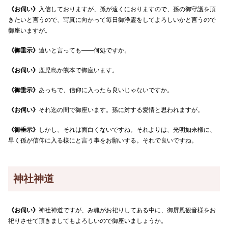
《お伺い》
入信しておりますが、孫が遠くにおりますので、孫の御守護を頂
きたいと言うので、写真に向かって毎日御浄霊をしてよろしいかと言うので
御座いますが。
《御垂示》
遠いと言っても――何処ですか。
《お伺い》
鹿児島か熊本で御座います。
《御垂示》
あっちで、信仰に入ったら良いじゃないですか。
《お伺い》
それ迄の間で御座います。孫に対する愛情と思われますが。
《御垂示》
しかし、それは面白くないですね。それよりは、光明如来様に、
早く孫が信仰に入る様にと言う事をお願いする。それで良いですね。
神社神道
《お伺い》
神社神道ですが、み魂がお祀りしてある中に、御屏風観音様をお
祀りさせて頂きましてもよろしいので御座いましょうか。