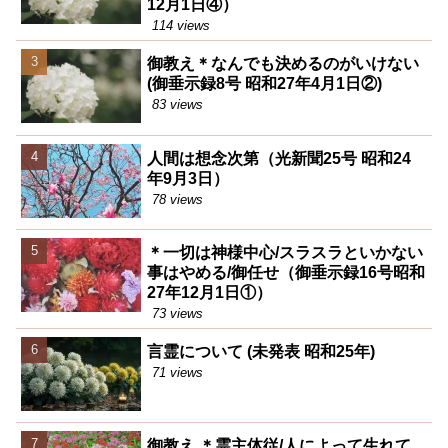
12月1日④）
114 views
御教え＊なんでも決めるのがいけない
(御垂示録8号 昭和27年4月1日②)
83 views
人間は想念次第（光新聞25号 昭和24
年9月3日）
78 views
＊一切は神様中心/スラスラといかない
事はやめる/御任せ（御垂示録16号昭和
27年12月1日①）
73 views
言霊について (未発表 昭和25年)
71 views
御教え ＊霊主体従/人によって生れて