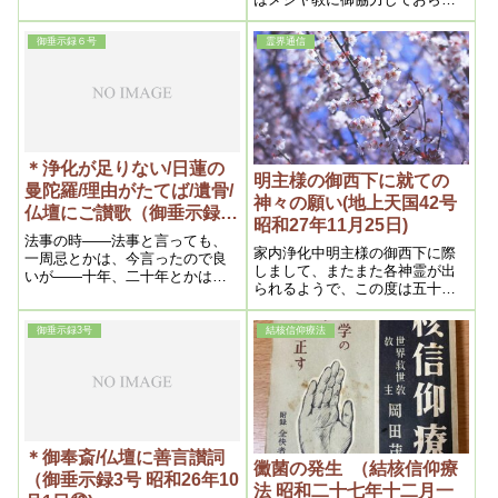
きそうてんがいといってもいい
る神々、あるいは今度の御出迎
いの御面会を機会に今後御協力
御垂示録６号
霊界通信
なさる神々だそうです。それに
今年は伊邪奈岐伊那奈美之命様
以前の神々も出られました。特
に四、五柱出られて後国常立く
にとこたち之尊様の御出ましあ
り、「全部記録して報告せよ」
との御神示を賜わりましたの
＊浄化が足りない/日蓮の
で、以下記録のまま御報告申し
明主様の御西下に就ての
曼陀羅/理由がたてば/遺骨/
上げさせて頂きます
神々の願い(地上天国42号
仏壇にご讃歌（御垂示録６
昭和27年11月25日)
号 昭和26年５月1日③）
法事の時――法事と言っても、
家内浄化中明主様の御西下に際
一周忌とかは、今言ったので良
しまして、またまた各神霊が出
いが――十年、二十年とかは、
られるようで、この度は五十柱
そんな事をしなくてもいい。御
位のように家内に感じさせられ
賛歌集の中から選んでやればい
たそうです。その後神霊が憑っ
い。もう救われているから、
御垂示録3号
結核信仰療法
て来ますが、浄化中だからと帰
晴々しくやればいい。
ってもらっておりました
＊御奉斎/仏壇に善言讃詞
黴菌の発生 （結核信仰療
（御垂示録3号 昭和26年10
法 昭和二十七年十二月一