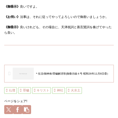
《御垂示》
良いですよ。
《お伺い》
法事は、それに従ってやってよろしいので御座いましょうか。
《御垂示》
良いけれども、その場合に、天津祝詞と善言賛詞を奏げてやった
ら良い。
＊生活/御神体/罪穢解消等(御垂示録４号 昭和26年11月8日⑧）
仏壇
罪穢
キリスト
神社
火水土
ページをシェア!