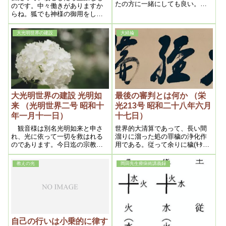
たの方に一緒にしても良い。三
のです。中々働きがありますか
年位経ったらね。
らね。狐でも神様の御用をして
いるのがありますからね。そう
言う狐にすれば良いんです。
大光明世界の建設
大経綸
大光明世界の建設 光明如
最後の審判とは何か （栄
来 （光明世界二号 昭和十
光213号 昭和二十八年六月
年一月十一日）
十七日）
観音様は別名光明如来と申さ
世界的大清算であって、長い間
れ、光に依って一切を救はれる
溜りに溜った処の罪穢の浄化作
のであります。今日迄の宗教は
用である。従って余りに穢(ｷﾀﾅ)
罪障消滅するには非常な努力を
くどうにもならないものは、地
しなければならないのでありま
上から永遠に抹殺される外はな
教えの光
岡田先生療病術講義録
して、それでもなかなか一生懸
いから、恐ろしいのである。
っても消滅は六ケ敷かったんで
ありますが、それが今度は観音
様に依って至極簡単に罪障消滅
が出来るんであります。何故か
と言へばそれは大きな光であっ
て、光で出来るんであります
自己の行いは小乗的に律す