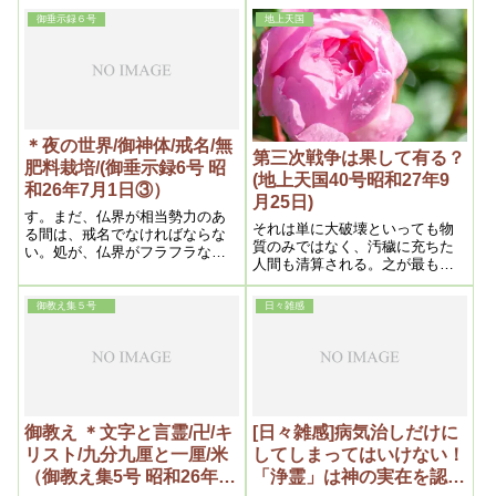
世の中に、成すって下さる有難
うまいに違いない。私は、神様
さ
御垂示録６号
地上天国
は今まで人間を瞞したのだ、本
当はこうだという事を書くので
す。そういう悪は不必要だ、だ
からして悪を無くさなければ本
当に幸福な世の中は出来ないと
いう事を知らせる。という事
は、そうするとつまり悪という
＊夜の世界/御神体/戒名/無
ものは、神様に瞞されて出来た
第三次戦争は果して有る？
肥料栽培/(御垂示録6号 昭
ものだという事は、今までは知
(地上天国40号昭和27年9
和26年7月1日③）
らせてはまずいからで、そこで
月25日)
今度は悪の必要が無くなった、
す。まだ、仏界が相当勢力のあ
悪があってはかえっていけない
それは単に大破壊といっても物
る間は、戒名でなければならな
という時期になって、初めて知
質のみではなく、汚穢に充ちた
い。処が、仏界がフラフラなん
らせるのです。だから今まで、
人間も清算される。之が最も恐
だから気にする事はない
善悪一致だなんて言ったが、そ
ろしいのである。従って神は滅
れは真理だったのです
ぶべき運命にある人々を、一人
御教え集５号
日々雑感
でも多く救わんが為の警告が
『文明の創造』書であるから、
之こそ二十世紀のバイブルでな
くて何であろう。勿論このバイ
ブルこそ、天の父であるエホバ
の聖言であるから真理そのもの
である。以上が信じ得らるると
御教え ＊文字と言霊/卍/キ
[日々雑感]病気治しだけに
したら、第三次戦争に対しての
リスト/九分九厘と一厘/米
してしまってはいけない！
心構えも、自ら見当がつく筈は
（御教え集5号 昭和26年12
「浄霊」は神の実在を認識
ずである。