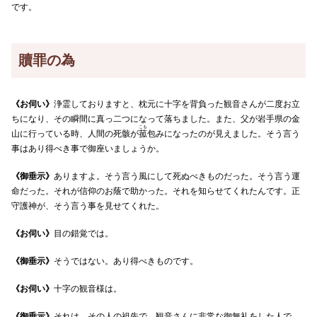
です。
贖罪
の為
《お伺い》
浄霊しておりますと、枕元に十字を背負った観音さんが二度お立
ちになり、その瞬間に真っ二つになって落ちました。また、父が岩手県の金
こも
山に行っている時、人間の死骸が
菰
包みになったのが見えました。そう言う
事はあり得べき事で御座いましょうか。
《御垂示》
ありますよ。そう言う風にして死ぬべきものだった。そう言う運
命だった。それが信仰のお蔭で助かった。それを知らせてくれたんです。正
守護神が、そう言う事を見せてくれた。
《お伺い》
目の錯覚では。
《御垂示》
そうではない。あり得べきものです。
《お伺い》
十字の観音様は。
《御垂示》
それは、その人の祖先で、観音さんに非常な御無礼をした人で、