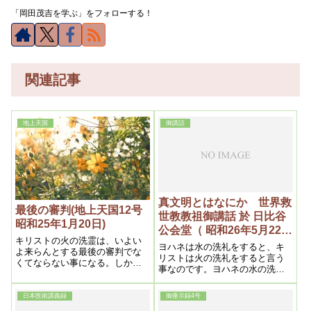
「岡田茂吉を学ぶ」をフォローする！
関連記事
地上天国
御講話
真文明とはなにか 世界救
最後の審判(地上天国12号
世教教祖御講話 於 日比谷
昭和25年1月20日)
公会堂（ 昭和26年5月22日
キリストの火の洗霊は、いよい
後半)
ヨハネは水の洗礼をすると、キ
よ来らんとする最後の審判でな
リストは火の洗礼をすると言う
くてならない事になる。しかし
事なのです。ヨハネの水の洗礼
ながら水とは体的であり、火と
はもうノアの洪水ですんだので
は霊であるから、吾等が今行っ
す。今度は火の洗礼となると、
ている、霊を以て霊を浄める方
日本医術講義録
御垂示録4号
それはやはり大変な、大きなこ
法こそ、全く火の洗霊である。