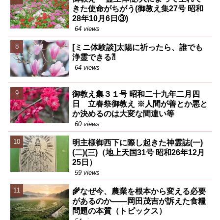
きた使命がちがう(御教え集27号 昭和
28年10月6日③)
64 views
[ミニ体験談]太陽に祈ったら、誰でも
浄霊できる⁈
64 views
御教え集３１号 昭和二十九年二月四
日 立春祭御教え ※人間が善とか悪と
か決めるのは大変な間違い等
60 views
明主様御西下に際し起きた神霊誌(一)
(二)(三)（地上天国31号 昭和26年12月
25日）
59 views
🌾なぜ今、農業を根本から変える必要
があるのか――岡田茂吉が訴えた食糧
問題の本質（トピックス）