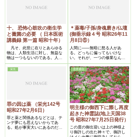
となんです。
すると霊から体に移写するので
あるから、火の洗霊が体的に如
何に影響するか、之こそ空前の
変異でなくてはならない。とい
っても危機は悪に対してのみ表
われ、善には危機はない事を知
十、 恐怖心鼓吹の衛生学
＊薬毒/子孫/身魂磨き/仏壇
らねばならない。
と黴菌の必要 （ 日本医術
(御垂示録４号 昭和26年11
講義録 第一篇 昭和十年）
月8日⑥）
凡そ、此世に在りとあらゆる
人間に――無暗に怒る人があ
物は、人類生活に対し、無益な
る。どっちに偏ってもいけな
物は一つもないのである。人間
い。それが、一つの修業なんで
が今日迄の経験や学問により解
す。身魂磨きです。
釈して以て、有害だとか無益だ
栄光
霊界通信
とか決める丈であって、人類生
活を向上させ、進歩発展を宰(ﾂｶ
ｻﾄﾞ)り給ふ、神の御心に依らな
ければ、真実の意義は決して解
らないのである
罪の因は薬 （栄光142号
明主様の御西下に際し再度
昭和27年2月6日）
起きた神霊誌(地上天国38
罪と薬と関係あるなどとは、テ
号 昭和27年7月25日発行）
ンデ夢にも思えないからであ
この度の御出迎いは上の神様よ
る。処が事実大いにあるのだか
り御許しの出た神々で、御許し
ら、不思議も不思議、奇想天外
はメシヤ教に御協力しておられ