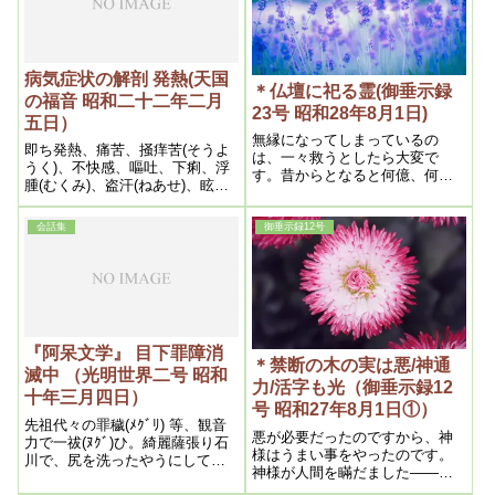
よる交通です。日本の美術が
――昨日の新聞にも、なんでも
フランスに四十点か行く事にな
ってますが、あっちの美術品も
病気症状の解剖 発熱(天国
こっちに来る。それからアメリ
＊仏壇に祀る霊(御垂示録
の福音 昭和二十二年二月
カで日本の美術の展覧会がある
23号 昭和28年8月1日)
五日）
事になってます
無縁になってしまっているの
即ち発熱、痛苦、掻痒苦(そうよ
は、一々救うとしたら大変で
うく)、不快感、嘔吐、下痢、浮
す。昔からとなると何億、何十
腫(むくみ)、盗汗(ねあせ)、眩暈
億とあります。それを祀るとし
(めまい)、不眠、憂欝、麻痺、咳
ても、みんなは来れないかもし
嗽(せき)、逆上(のぼせ)、耳鳴、
れません。だから良いとか悪い
会話集
御垂示録12号
冷へ、便秘等である。之等に就
というよりも、そういう必要は
て順次本医術による解説をして
ありません。
みよう。
『阿呆文学』 目下罪障消
＊禁断の木の実は悪/神通
滅中 （光明世界二号 昭和
力/活字も光（御垂示録12
十年三月四日）
号 昭和27年8月1日①）
先祖代々の罪穢(ﾒｸﾞﾘ) 等、観音
悪が必要だったのですから、神
力で一祓(ﾇｸﾞ)ひ。綺麗薩張り石
様はうまい事をやったのです。
川で、尻を洗ったやうにして、
神様が人間を瞞だました――だ
病貧争の全く無い、万民和楽の
から、神様が瞞すのだから上手