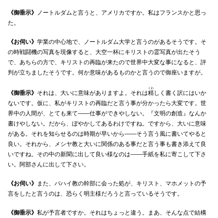
《御垂示》
ノートルダムと言うと、アメリカですか。私はフランスかと思っ
た。
《お伺い》
学業の中心地で、ノートルダム大学と言うのがあるそうです。そ
の時戦闘機の写真を現像すると、大空一杯にキリストの霊写真が出たそう
で、あちらの方で、キリストの再臨が来たので世界中大変な事になると、評
判が立ちましたそうです。何か意味があるものかと言うので御座いますが。
くわ
《御垂示》
それは、大いに意味がありますよ。それは
精
しく書く訳にはいか
ないです。仮に、私がキリストの再臨だと言う事が分かったら大変です。世
界中の人間が、とても来て――仕事ができやしない。『文明の創造』なんか
書けやしない。だから、ぼやかしてあるわけですね。ですから、大いに意味
がある。それを知らせるのは時期が早いから――そう言う風に書いてやると
良い。それから、メシヤ教と大いに関係のある事だと言う事も書き添えて良
いですね。その中の新聞に出して良い様なのは――手紙を私に寄こして下さ
い。阿部さんに出して下さい。
《お伺い》
また、バハイ教の幹部に会った処が、キリスト、マホメットの予
言をしたと言うのは、恐らく明主様だろうと言っているそうです。
《御垂示》
私が予言者ですか。それはちょっと違う。まあ、そんな点で結構