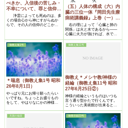
べきか、入信後の苦しみ・
（五）人体の構成（六）内
不幸について、罪と信仰
臓の三位一体『岡田先生療
『教えの光』（4、浄霊お
浄霊によっても死ぬのは、多
病術講義録』上巻（一）昭
よび信仰上の問題）昭和二
くの場合心から神にすがらぬか
和11(1936)年7月※筆記
らで、その人の信仰のどこかに
右の理によって「心臓と肺の
十六年五月二十日
不純な点があることが多い。い
関係」は火と水であるから――
っさいを擲って神にすがる人は
心臓に火力が強ければ、水であ
不治とみらるる病もたいていは
る肺の活動が旺盛になり、肺に
助かるものである
水分が多ければ火である心臓の
御教え集1号
御教え集11号
活動が強盛になるのでありま
す。
御教え＊メシヤ教/神様の
＊喘息（御教え集1号 昭和
経綸（御教え集11号 昭和
26年8月1日）
27年6月25日②）
やっぱり元にお帰り願ったらい
神様の経綸というものはいつも
いですね。ちょっとお盛りもの
言う通り型かたで行くんです。
をして、やはりなにかの神様が
こういった美術館が出来ると、
おられま
之が段々広がって世界的に美術
が盛んになる訳です。だから、
天国の福音
御垂示録23号
もう現に大分美術思想が、なん
だかんだ盛り上がって来まし
た。で、しかも外国との美術に