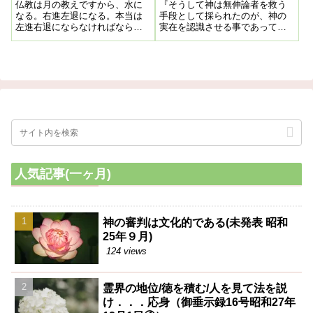
月25日②)再掲
させる無神論者を救う手
仏教は月の教えですから、水に
『そうして神は無伸論者を救う
段！
なる。右進左退になる。本当は
手段として採られたのが、神の
左進右退にならなければならな
実在を認識させる事であって、
い。之（卍）じゃいけない。今
其の方法こそ本教浄霊であ
迄は右進左退になっている。全
る。』ということですので、結
く、良くできているんですよ
果的に病気が治ったり問題が解
――文字はね。ですから、文字
決していくのですが、この浄霊
と言霊で解釈すると、大抵な事
というのは神様の実在を知らし
は分かるんです。神秘が分かる
めるためにあります
んですね。
人気記事(一ヶ月)
神の審判は文化的である(未発表 昭和
25年９月)
124 views
霊界の地位/徳を積む/人を見て法を説
け．．．応身（御垂示録16号昭和27年