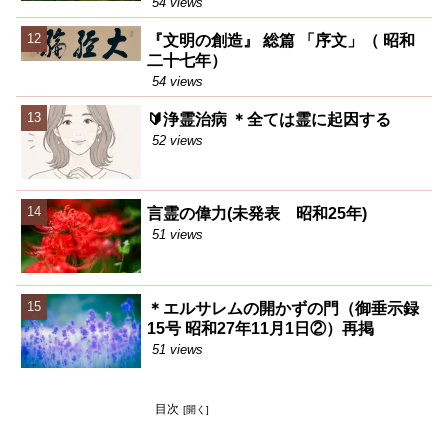
54 views
『文明の創造』 総篇 「序文」（ 昭和
二十七年）
54 views
🔰浄霊治病 ＊全ては霊に起因する
52 views
言霊の偉力(未発表 昭和25年)
51 views
＊エルサレムの開かずの門（御垂示録
15号 昭和27年11月1日②）再掲
51 views
目次