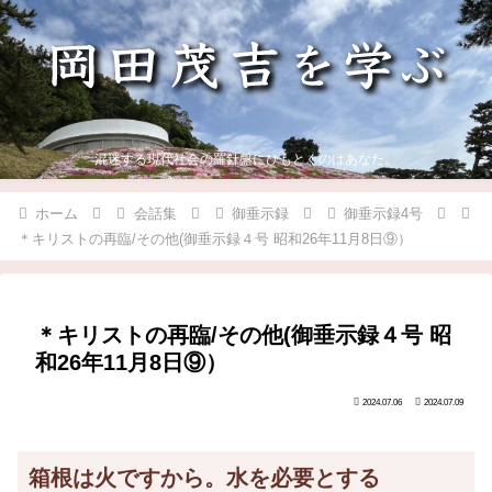
混迷する現代社会の羅針盤にひもとくのはあなた。
ホーム
会話集
御垂示録
御垂示録4号
＊キリストの再臨/その他(御垂示録４号 昭和26年11月8日⑨）
＊キリストの再臨/その他(御垂示録４号 昭
和26年11月8日⑨）
2024.07.06
2024.07.09
箱根は火ですから。水を必要とする