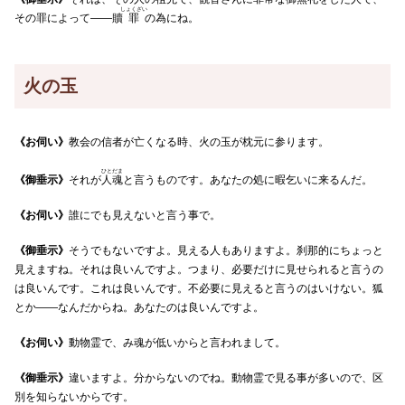
しょくざい
その罪によって――贖
罪
の為にね。
火の玉
《お伺い》
教会の信者が亡くなる時、火の玉が枕元に参ります。
ひとだま
《御垂示》
それが
人魂
と言うものです。あなたの処に暇乞いに来るんだ。
《お伺い》
誰にでも見えないと言う事で。
《御垂示》
そうでもないですよ。見える人もありますよ。刹那的にちょっと
見えますね。それは良いんですよ。つまり、必要だけに見せられると言うの
は良いんです。これは良いんです。不必要に見えると言うのはいけない。狐
とか――なんだからね。あなたのは良いんですよ。
《お伺い》
動物霊で、み魂が低いからと言われまして。
《御垂示》
違いますよ。分からないのでね。動物霊で見る事が多いので、区
別を知らないからです。