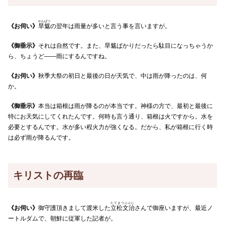
かんばつ
《お伺い》
旱魃
の翌年は雨量が多いと言う事を言いますが。
《御垂示》
それは自然です。また、旱魃ばかりだったら駄目になっちゃうか
ら、ちょうど――雨にするんですね。
《お伺い》
秋季大祭の初日と最後の日が天気で、中は雨が降ったのは、何
か。
《御垂示》
本当は箱根は雨が降るのが本当です。神様の方で、最初と最後に
特にお天気にしてくれたんです。何時も言う通り、箱根は火ですから。水を
必要とするんです。水が多い程火力が強くなる。だから、私が箱根に行く時
は必ず雨が降るんです。
キリストの再臨
たてまつぶんじ
《お伺い》
御守護頂きまして渡米した
立松文治
さんで御座いますが、最近ノ
ートルダムで、朝鮮に従軍した記者が。