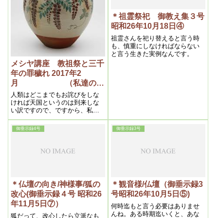
＊祖霊祭祀 御教え集３号
昭和26年10月18日④
祖霊さんを祀り替えると言う時
も、慎重にしなければならない
と言う生きた実例なんです。
メシヤ講座 教祖祭と三千
年の罪穢れ 2017年2
月 （私達の学
び目からウロコの内容よ
人類はどこまでもお詫びをしな
り）
ければ天国というのは到来しな
い訳ですので、ですから、私は
ずっと教団方針とは違って、節
分祭を組織の中に居ても、ずっ
御垂示録4号
御垂示録3号
とし続けた訳です。そうした所
を、神界も見て頂いて、メシヤ
教を立ち上げる時に、段々と力
を授けて下さるようになったの
だと思います。
＊仏壇の向き/神様事/狐の
＊観音様/仏壇（御垂示録3
改心(御垂示録４号 昭和26
号昭和26年10月5日⑤)
年11月5日⑦）
何時迄もと言う必要はありませ
んね。ある時期迄いくと、あな
狐だって、改心したら立派なも