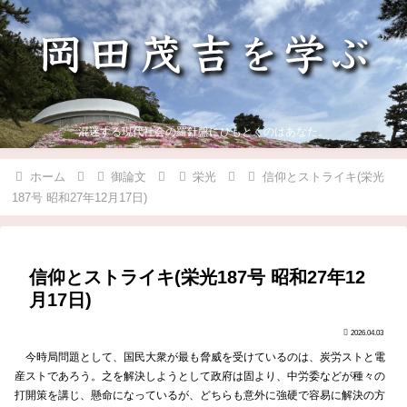
混迷する現代社会の羅針盤にひもとくのはあなた。
ホーム
御論文
栄光
信仰とストライキ(栄光
187号 昭和27年12月17日)
信仰とストライキ(栄光187号 昭和27年12
月17日)
2026.04.03
今時局問題として、国民大衆が最も脅威を受けているのは、炭労ストと電
産ストであろう。之を解決しようとして政府は固より、中労委などが種々の
打開策を講じ、懸命になっているが、どちらも意外に強硬で容易に解決の方