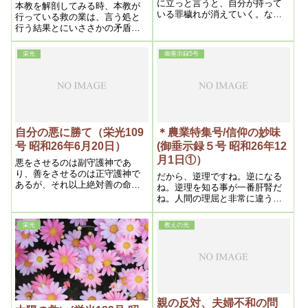
に立っと言うと、自分が持って
本教を解剖してみる時、本教が
いる罪穢れが消えていく。なく
行っている救の業は、言う処と
なってしまって、自分が浄化さ
行う結果とにいささかの矛盾が
れなくなる、色んな災難――苦
ないばかりか、むしろ言う以上
しみと言うのはなくなってい
の良果を挙げている以上、迷信
栄光
御垂示録5号
く。そうなって。はじめて安心
の言葉は当らない
立命になる。神様にお任せする
と言う事になる
自分の悪に勝て（栄光109
＊農業特集号/信仰の妙味
号 昭和26年6月20日）
(御垂示録５号 昭和26年12
月1日①）
悪をさせるのは副守護神であ
り、善をさせるのは正守護神で
だから、逆理ですね。逆になる
あるが、それ以上絶対善の命令
ね。逆理を知る事が一番肝腎だ
者が本守護神であるから、結局
ね。人間の理屈と非常に違う事
本守護神の威力を増すようにす
があるのでね。だから、人間の
る事で、之が根本的悪を征服す
考えでやった事は、必ず失敗す
栄光
教えの光
る力である、
る
親の反対、夫婦不和の問