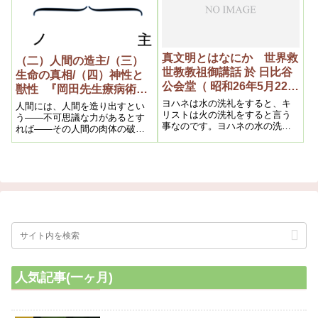
役には立つが、愈々世界大転換
という空前の事態となった以
上、既成文化は一度は破局的運
命とならざるを得ないからであ
る。それと共に万教帰一の時と
真文明とはなにか 世界救
（二）人間の造主/（三）
なるので、茲に一切の宗教は一
世教教祖御講話 於 日比谷
生命の真相/（四）神性と
団となって、本教を中心に人類
公会堂（ 昭和26年5月22日
救済は固もとより、地上天国建
獣性 『岡田先生療病術講
設に協力する事になるのであ
後半)
義録』上巻（一）昭和
ヨハネは水の洗礼をすると、キ
人間には、人間を造り出すとい
る。
リストは火の洗礼をすると言う
11(1936)年7月※筆記
う――不可思議な力があるとす
事なのです。ヨハネの水の洗礼
れば――その人間の肉体の破損
はもうノアの洪水ですんだので
ともいうべき病気を治す力があ
す。今度は火の洗礼となると、
るのは、当然であります。
それはやはり大変な、大きなこ
となんです。
人気記事(一ヶ月)