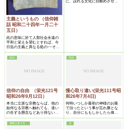
に、誤れる文化に目醒めさせ、
理想的新世界を造るにある以
上、飽く迄新人たる事を心掛け
ねばならない。私がいつもいふ
主義というもの （信仰雑
二十一世紀的文化人にならなく
てはいけないと言ふのは、その
話 昭和二十四年一月二十
意味である。
五日）
此の意味に於て人類社会永遠の
平和と栄えを望むとすれば、今
日迄の主義と異なる処の−−それ
は世界的、人類愛的のものでな
くてはならないと思う。近来米
栄光
栄光
国に於て唱道され始めた世界国
家や、ＭＲＡ運動等は右の如き
意味のもので、吾等と同一目的
たる地上天国出現を目標として
の運動と見るのである。
信仰の自由 （栄光121号
慢心取り違い(栄光111号昭
昭和26年9月12日）
和26年7月4日)
本当に立派な宗教ならば、他の
何時いつしか最初の神様のお蔭
如何なる宗教へ触れても、迷い
で治ったという事が忘れ勝とな
の生ずる懸念などあり得ないか
り、自分にももしかしたら偉い
ら、安心な訳である。だから私
点があるのではないかと思う人
はどんな宗教でも触れていいば
もある、処がこれが立派な慢心
御教え集３号
光
かりか、寧ろ大いに研究される
であって、この時が最も危険期