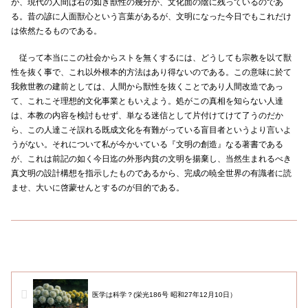
が、現代の人間は右の如き獣性の幾分が、文化面の陰に残っているのであ
る。昔の諺に人面獣心という言葉があるが、文明になった今日でもこれだけ
は依然たるものである。
従って本当にこの社会からストを無くするには、どうしても宗教を以て獣
性を抜く事で、これ以外根本的方法はあり得ないのである。この意味に於て
我救世教の建前としては、人間から獣性を抜くことであり人間改造であっ
て、これこそ理想的文化事業ともいえよう。処がこの真相を知らない人達
は、本教の内容を検討もせず、単なる迷信として片付けてけて了うのだか
ら、この人達こそ誤れる既成文化を有難がっている盲目者というより言いよ
うがない。それについて私が今かいている『文明の創造』なる著書である
が、これは前記の如く今日迄の外形内貧の文明を揚棄し、当然生まれるべき
真文明の設計構想を指示したものであるから、完成の暁全世界の有識者に読
ませ、大いに啓蒙せんとするのが目的である。
医学は科学？(栄光186号 昭和27年12月10日）