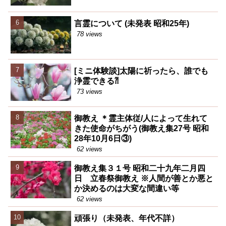
言霊について (未発表 昭和25年)
78 views
[ミニ体験談]太陽に祈ったら、誰でも
浄霊できる⁈
73 views
御教え ＊霊主体従/人によって生れて
きた使命がちがう(御教え集27号 昭和
28年10月6日③)
62 views
御教え集３１号 昭和二十九年二月四
日 立春祭御教え ※人間が善とか悪と
か決めるのは大変な間違い等
62 views
頑張り（未発表、年代不詳）