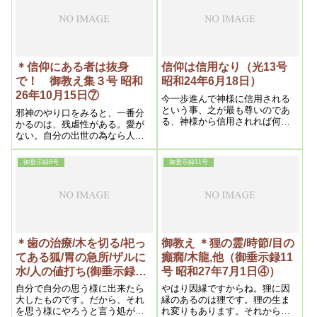
事を希望するのである
であるから、大いに警戒しなけ
ればならない、というのは考え
方が逆になるからである、なぜ
かと言えば、私が常に注意する
通り、力を抜く程いいとしてい
るのはこの点で、即ち力とは人
＊信仰にある者は抜身
信仰は信用なり（光13号
間力であるから、人間力を抜く
で！ 御教え集３号 昭和
昭和24年6月18日）
程いい訳である、この理によっ
26年10月15日⑦
て慢心するとどうも人間力が加
今一歩進んで神様に信用される
わりたがる、何よりもそうなる
という事、之が最も尊いのであ
邪神のやり口をみると、一番分
と浄霊の効き目が薄くなる
る、神様から信用されれば何事
かるのは、残虐性がある。愛が
もうまくゆき歓喜に浸る生活と
ない。自分の出世の為なら人が
なり得るからである。
苦しんでも、命を取っても平気
なんです。邪神でないのは、そ
御垂示録8号
御垂示録11号
こに慈悲とか愛がありますか
ら、そこで直ぐ分かる。
＊歯の治療/木を切る/祀っ
御教え ＊狸の霊/時節/目の
てある狐/胃の急所/ザルに
癲癇/木龍,他（御垂示録11
水/人の値打ち(御垂示録8
号 昭和27年7月1日④）
号 昭和27年3月1日⑦)
自分で自分の思う様に出来たら
やはり因縁ですからね。狸に因
大したものです。だから、それ
縁のあるのは狸です。狸の生ま
を思う様にやろうと言う処が人
れ変りもあります。それから男