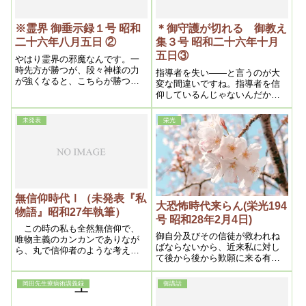
れが一番です
何よりもこの迷信を打破するこ
とこそ先決問題である。
※霊界 御垂示録１号 昭和
＊御守護が切れる 御教え
二十六年八月五日 ②
集３号 昭和二十六年十月
五日③
やはり霊界の邪魔なんです。一
時先方が勝つが、段々神様の力
指導者を失い――と言うのが大
が強くなると、こちらが勝つ。
変な間違いですね。指導者を信
ミロクの世迄この戦いは続くん
仰しているんじゃないんだから
です。
ね。これが抑々の間違いで、こ
う言う事をすると、どうもいけ
未発表
栄光
ない。あとが中々取れない。
無信仰時代Ⅰ（未発表『私
大恐怖時代来らん(栄光194
物語』昭和27年執筆）
号 昭和28年2月4日)
この時の私も全然無信仰で、
御自分及びその信徒が救われね
唯物主義のカンカンでありなが
ばならないから、近来私に対し
ら、丸で信仰者のような考え方
て後から後から歎願に来る有様
なんだから、表面は無信仰で
で、これにみてもその辺よく分
も、肚の底はすでに信仰者にな
るであろう。成程凡なるほどあ
っていた訳である。
岡田先生療病術講義録
御講話
らゆる宗教は今までの世界が続
いているとしたら、それ相応の