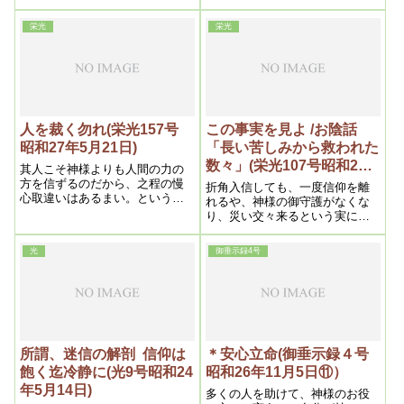
生なんだから、それで良いんで
の霊が女に憑いて、その男に狸
す。何も心配する事は要らない
が憑いている場合もあります
栄光
栄光
んです。だから、神様の思し召
し通りになる。どうにもならな
くて困るから、ならせよう、な
らせようとする処に、その人に
値打ちがあるんだからね。
人を裁く勿れ(栄光157号
この事実を見よ /お陰話
昭和27年5月21日)
「長い苦しみから救われた
数々」(栄光107号昭和26
其人こそ神様よりも人間の力の
年6月6日)
方を信ずるのだから、之程の慢
折角入信しても、一度信仰を離
心取違いはあるまい。というよ
れるや、神様の御守護がなくな
うに我メシヤ教は最高の神様
り、災い交々来るという実にい
が、一切統轄なされているの
い実例である。又現代医学が如
で、間違った人に対しては、神
何に無効果である処か、反って
光
御垂示録4号
様は最初其人を覚らせるべく御
悪化させるという事実である。
気づけをされるが、それで覚ら
之なども世の中の人は、全然気
ない時は命迄召上げられる事が
が付かないのである
よくある。
所謂、迷信の解剖 信仰は
＊安心立命(御垂示録４号
飽く迄冷静に(光9号昭和24
昭和26年11月5日⑪）
年5月14日)
多くの人を助けて、神様のお役