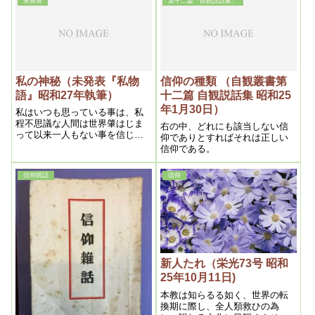
未発表
第十二篇「自観説話集」
ならないのである。
私の神秘（未発表『私物
信仰の種類 （自観叢書第
語』昭和27年執筆）
十二篇 自観説話集 昭和25
年1月30日）
私はいつも思っている事は、私
程不思議な人間は世界肇はじま
右の中、どれにも該当しない信
って以来一人もない事を信じて
仰でありとすればそれは正しい
いる。実に何から何まで不思議
信仰である。
だ。自分でさえそう思っている
のだから、他の人としたら私と
信仰雑話
信仰
いう者の実体を想像してみて
も、結局群盲的であろう。とい
うのは神秘性が余りに多いから
である。ところが面白い事には
人間の意欲の中で、最も興味を
惹ひくものとしては、何といっ
ても神秘性であろう
新人たれ（栄光73号 昭和
25年10月11日)
本教は知らるる如く、世界の転
換期に際し、全人類救ひの為