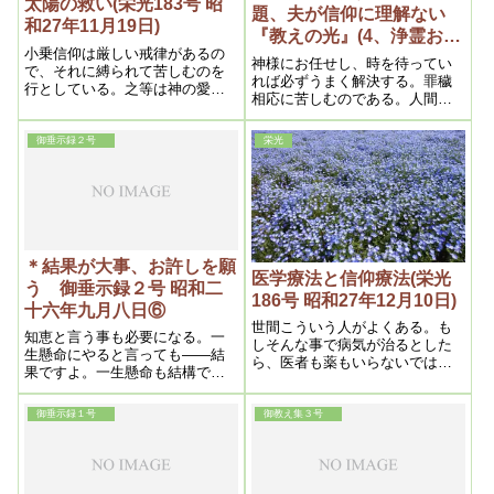
太陽の救い(栄光183号 昭
題、夫が信仰に理解ない
和27年11月19日)
『教えの光』(4、浄霊およ
小乗信仰は厳しい戒律があるの
び信仰上の問題）昭和二十
神様にお任せし、時を待ってい
で、それに縛られて苦しむのを
六年五月二十日)
れば必ずうまく解決する。罪穢
行としている。之等は神の愛を
相応に苦しむのである。人間は
拒否する事になり、気の毒なも
霊層界に籍があるが、夫婦のう
のである。之を私は信仰地獄と
ち一方が磨けて向上し、あまり
いっている。処が本教は反対
御垂示録２号
栄光
両者の位置が離れると、どうし
で、殆んど戒律がないから極め
ても生き別れ、死に別れする事
て自由であり、人生を楽しむ事
になる
を神の恵みとしているから、之
こそ天国的信仰といえよう。以
上の如く大乗的本教には宗教、
哲学、政治、経済、教育、芸
術、医学等々、人間に必要なも
＊結果が大事、お許しを願
医学療法と信仰療法(栄光
のは悉く包含されており、恰度
う 御垂示録２号 昭和二
186号 昭和27年12月10日)
ちょうど太陽が凡ゆる色をコン
十六年九月八日⑥
トロールして白一色である如
世間こういう人がよくある。も
く、本教は昼の宗教であり、太
知恵と言う事も必要になる。一
しそんな事で病気が治るとした
陽の救いである。
生懸命にやると言っても――結
ら、医者も薬もいらないではな
果ですよ。一生懸命も結構です
いかと言うのである。全くその
が、ただ、結果が現われなけれ
通りで医者や薬が無くなった
ばね。何彼に言うより、結果で
ら、世の中に病人はなくなると
御垂示録１号
御教え集３号
すよ。そう言う事は、怠けてい
答えざるを得ないのである。以
る様でも、あんまり感心しなく
上の如く現代医学こそ、世界的
ても、確かに信者ができるな
迷信の最大なるものであって、
ら、それが救いですからね。そ
人類から病を無くすとしたら、