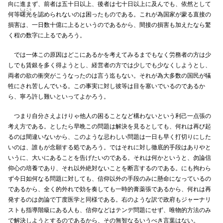
向に進まず、前者は五十日以上、後者は七十日以上に及んでも、依然として
しょこう
何等
曙光
を認められないのは困ったものである。これが為国家が蒙る直接の
損害は、一日数十億に上るというのであるから、間接の損害も加えたなら驚
く程の数字に上るであろう。
では一体この原因はどこにあるかを考えてみるまでもなく労務者の方は少
しでも賃銀を多く得ようとし、経営者の方では少しでも少なくしようとし、
両者の欲の衝突がこうなったのは言う迄もない。それが為大多数の国民が犠
牲にされ苦しんでいる。この事実に対し彼等は目を塞いでいるのであるか
ら、寧ろ許し難いといってよかろう。
つまり自分さえよけりゃ他人の困ることなど構わないという利己一点張の
考え方である。としたら早晩この問題は解決を見るとしても、何れは再び起
るのは間違いないから、このような忌わしい問題は一日も早く打切りにした
いのは、誰もが念願する処であろう。ではそれに対し徹底的手段はありやと
いうに、大いにあることを告げたいのである。それは何かというと、勿論信
仰心の培養であり、それ以外絶対ないことを断言するのである。にも拘わら
ず今日如何なる問題に対しても、信仰以外の手段のみに懸命になっているの
であるから、全く的外れで効を奏しても一時的膏薬張であるから、何れは再
発するのは勿論で丁度医学と同様である。右のような訳で政府もジャーナリ
ストも指導階級にある人も、信仰などはテンデ問題にせず、唯物的方法のみ
で解決しようとするのであるから、その無智なるいうべき言葉はない。