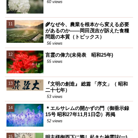
60 views
🌾なぜ今、農業を根本から変える必要
があるのか――岡田茂吉が訴えた食糧
問題の本質（トピックス）
56 views
言霊の偉力(未発表 昭和25年)
55 views
『文明の創造』 総篇 「序文」（ 昭和
二十七年）
53 views
＊エルサレムの開かずの門（御垂示録
15号 昭和27年11月1日②）再掲
52 views
明主様御西下に際し起きた神霊誌(一)