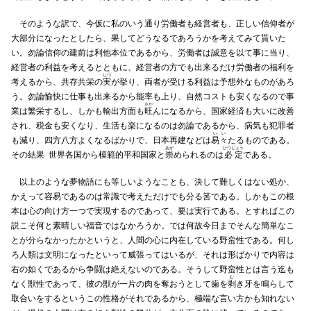
そのような訳で、今仮に私のいう通り労働者も経営者も、正しい信仰者が
大部分になったとしたら、果してどうなるであろうかを考えてみて貰いた
い。勿論信仰の建前は利他本位であるから、労働者は誠意を以て事に当り、
経営者の利益を考えるとともに、経営者の方でも出来るだけ労働者の福利を
じつ
考えるから、共存共栄の
実
が挙り、両者が受ける利益は予想外なものがあろ
う。勿論愉快に仕事も出来るから能率も上り、自然コストも安くなるので事
さか
業は繁栄するし、しかも輸出方面も
旺
んになるから、国家経済も大いに改善
され、税金も安くなり、生活も楽になるのは勿論であるから、病気も犯罪者
いい
も減り、四方八方よくなるばかりで、日本再建などは
易々
たるものである。
あが
ひつじょう
その結果 世界各国から模範的平和国家と
崇
められるのは
必定
である。
以上のような夢物語にも等しいようなことも、決して難しくはない処か、
かえって容易であるのは常識で考えただけでも分る筈である。しかもこの根
本は心の向け方一つで実現するのであって、要は実行である。とすればこの
説こそ何と素晴しい福音ではなかろうか。では何故今日までそんな簡単なこ
とが分らなかったかというと、人間の心に内在している野蛮性である。何し
ろ人類は文明になったといって威張ってはいるが、それは形ばかりで内容は
右の如くであるから争闘は絶えないのである。そうして野蛮性とは言う迄も
む
なく獣性であって、彼の獣が一片の肉を奪おうとして歯を
剥
き牙を鳴らして
取合いをするというこの性格がそれであるから、極端な言い方かも知れない