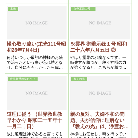
文明を揚棄し、当然生まれるべ
拒否する事になり、気の毒なも
き真文明の設計構想を指示した
のである。之を私は信仰地獄と
栄光
御垂示録１号
ものであるから、完成の暁全世
いっている。処が本教は反対
界の有識者に読ませ、大いに啓
で、殆んど戒律がないから極め
蒙せんとするのが目的である。
て自由であり、人生を楽しむ事
を神の恵みとしているから、之
こそ天国的信仰といえよう。以
上の如く大乗的本教には宗教、
哲学、政治、経済、教育、芸
慢心取り違い(栄光111号昭
※霊界 御垂示録１号 昭和
術、医学等々、人間に必要なも
和26年7月4日)
二十六年八月五日 ②
のは悉く包含されており、恰度
ちょうど太陽が凡ゆる色をコン
何時いつしか最初の神様のお蔭
やはり霊界の邪魔なんです。一
トロールして白一色である如
で治ったという事が忘れ勝とな
時先方が勝つが、段々神様の力
く、本教は昼の宗教であり、太
り、自分にももしかしたら偉い
が強くなると、こちらが勝つ。
陽の救いである。
点があるのではないかと思う人
ミロクの世迄この戦いは続くん
もある、処がこれが立派な慢心
です。
世界救世教早わかり
教えの光
であって、この時が最も危険期
であるから、大いに警戒しなけ
ればならない、というのは考え
方が逆になるからである、なぜ
かと言えば、私が常に注意する
通り、力を抜く程いいとしてい
るのはこの点で、即ち力とは人
道理に従う （世界救世教
親の反対、夫婦不和の問
間力であるから、人間力を抜く
早わかり 昭和二十五年十
題、夫が信仰に理解ない
程いい訳である、この理によっ
一月二十日）
『教えの光』(4、浄霊およ
て慢心するとどうも人間力が加
わりたがる、何よりもそうなる
び信仰上の問題）昭和二十
故に道理は神であると言っても
神様にお任せし、時を待ってい
と浄霊の効き目が薄くなる