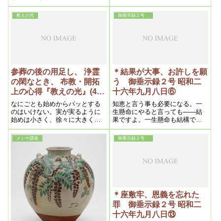
だ。自分でさえそう思っている
だけではいけない。多くの人を
のだから、他の人としたら私と
救えば、ますます早く治してく
教えの光
御垂示録２号
いう者の実体を想像してみて
ださる。神様は人間が役に立て
も、結局群盲的であろう。とい
ばできるだけ良くなるようにし
うのは神秘性が余りに多いから
てくださるし、また悪くならな
である。ところが面白い事には
いようにしてくださる。
人間の意欲の中で、最も興味を
惹ひくものとしては、何といっ
ても神秘性であろう
参葬の後の用足し、 浄霊
＊結果が大事、お許しを願
の閑なとき、 布教・開拓
う 御垂示録２号 昭和二
上の心得『教えの光』(4、
十六年九月八日⑥
浄霊および信仰上の問題）
なにごとも始めからパッとする
知恵と言う事も必要になる。一
昭和二十六年五月二十日)
のはいけない。実が実るように
生懸命にやると言っても――結
始めは小さく、徐々に大きくな
果ですよ。一生懸命も結構です
るのが本当である。また発展し
が、ただ、結果が現われなけれ
ない理由は、なにか神様のお気
ばね。何彼に言うより、結果で
メシヤ講座
御垂示録２号
に入らぬことがあるわけもある
すよ。そう言う事は、怠けてい
から、よくその心と行を考えて
る様でも、あんまり感心しなく
みるべきである。
ても、確かに信者ができるな
ら、それが救いですからね。そ
れが一番です
＊座敷牢、恩義を忘れた
罪 御垂示録２号 昭和二
十六年九月八日⑬