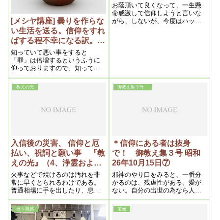
お蔭頂いて良くなって、一生懸
命感激して信仰しようと言いな
[メシヤ講座] 曇りを作らな
がら、しないが、今度はハッと
して一生懸命やるが、その為に
い生活を送る。信仰をすれ
死ぬ様な人があります
ばする程不幸になる訳。
2015年10月⑤ (私達の学び
知っていて悪い事をすると
目からウロコの内容より）
「罪」は倍増するというふうに
仰っておりますので、知ってい
てですね、曇りを発生するとい
う事は、実質的には信仰しなが
教えの光
御教え集３号
ら「罪」を作っていっている、
という事になってきます。
入信後の災害、 信仰と厄
＊信仰にある者は抜身
払い、祝詞と願い事 『教
で！ 御教え集３号 昭和
えの光』（4、浄霊および
26年10月15日⑦
信仰上の問題）昭和二十六
火事などで焼けるのは汚れを非
邪神のやり口をみると、一番分
年五月二十日
常に早くとられるわけである。
かるのは、残虐性がある。愛が
普通相場に手を出したり、息子
ない。自分の出世の為なら人が
が道楽したりしてなくすことも
苦しんでも、命を取っても平気
あるが、その浄化がすむときっ
なんです。邪神でないのは、そ
日々雑感
栄光
とあといいことになる。よく道
こに慈悲とか愛がありますか