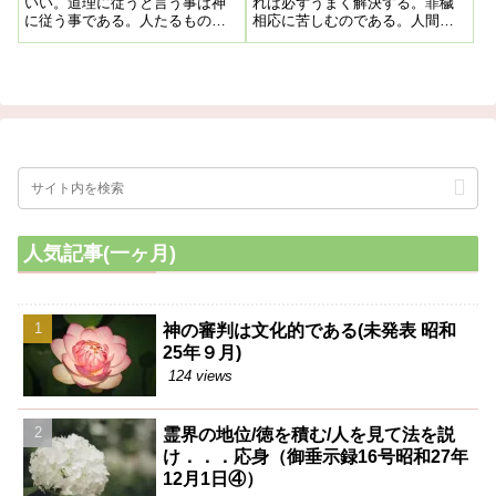
六年五月二十日)
いい。道理に従うと言う事は神
れば必ずうまく解決する。罪穢
に従う事である。人たるもの如
相応に苦しむのである。人間は
何なる事があっても、道理を重
霊層界に籍があるが、夫婦のう
んじ道理に従い道理に外れては
ち一方が磨けて向上し、あまり
ならないのである。
両者の位置が離れると、どうし
ても生き別れ、死に別れする事
になる
人気記事(一ヶ月)
神の審判は文化的である(未発表 昭和
25年９月)
124 views
霊界の地位/徳を積む/人を見て法を説
け．．．応身（御垂示録16号昭和27年
12月1日④）