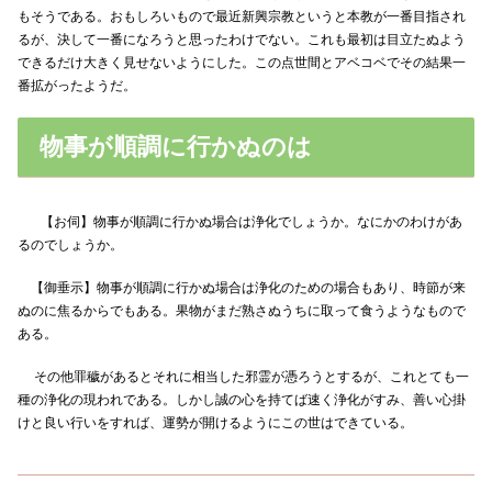
もそうである。おもしろいもので最近新興宗教というと本教が一番目指され
るが、決して一番になろうと思ったわけでない。これも最初は目立たぬよう
できるだけ大きく見せないようにした。この点世間とアベコベでその結果一
番拡がったようだ。
物事が順調に行かぬのは
【お伺】物事が順調に行かぬ場合は浄化でしょうか。なにかのわけがあ
るのでしょうか。
【御垂示】物事が順調に行かぬ場合は浄化のための場合もあり、時節が来
ぬのに焦るからでもある。果物がまだ熟さぬうちに取って食うようなもので
ある。
その他罪穢があるとそれに相当した邪霊が憑ろうとするが、これとても一
種の浄化の現われである。しかし誠の心を持てば速く浄化がすみ、善い心掛
けと良い行いをすれば、運勢が開けるようにこの世はできている。