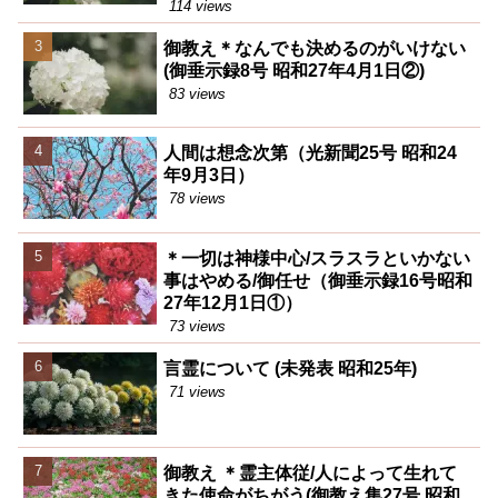
114 views
御教え＊なんでも決めるのがいけない
(御垂示録8号 昭和27年4月1日②)
83 views
人間は想念次第（光新聞25号 昭和24
年9月3日）
78 views
＊一切は神様中心/スラスラといかない
事はやめる/御任せ（御垂示録16号昭和
27年12月1日①）
73 views
言霊について (未発表 昭和25年)
71 views
御教え ＊霊主体従/人によって生れて
きた使命がちがう(御教え集27号 昭和