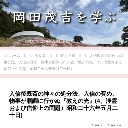
混迷する現代社会の羅針盤にひもとくのはあなた。
ホーム
会話集
教えの光
入信後既斎の神々の
処分法、入信の奨め、物事が順調に行かぬ『教えの光』(4、浄霊および
信仰上の問題）昭和二十六年五月二十日)
入信後既斎の神々の処分法、入信の奨め、
物事が順調に行かぬ『教えの光』(4、浄霊
および信仰上の問題）昭和二十六年五月二
十日)
2021.12.11
2021.12.16