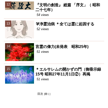
『文明の創造』 総篇 「序文」（ 昭和
二十七年）
54 views
🔰浄霊治病 ＊全ては霊に起因する
52 views
言霊の偉力(未発表 昭和25年)
51 views
＊エルサレムの開かずの門（御垂示録
15号 昭和27年11月1日②）再掲
51 views
目次