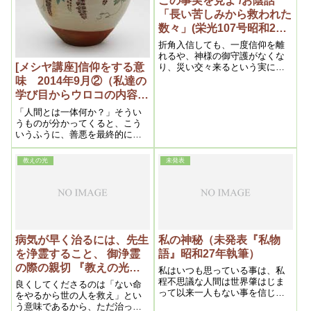
この事実を見よ /お陰話
です。だからむしろありがたい
「長い苦しみから救われた
のです。その代わり悪口を言う
数々」(栄光107号昭和26
ほうは罪を着るんです。
年6月6日)
折角入信しても、一度信仰を離
れるや、神様の御守護がなくな
[メシヤ講座]信仰をする意
り、災い交々来るという実にい
い実例である。又現代医学が如
味 2014年9月②（私達の
何に無効果である処か、反って
学び目からウロコの内容よ
悪化させるという事実である。
り
之なども世の中の人は、全然気
「人間とは一体何か？」そうい
が付かないのである
うものが分かってくると、こう
いうふうに、善悪を最終的に決
定づけるまでしてはいけないと
いうことが分かってきます。
教えの光
未発表
病気が早く治るには、先生
私の神秘（未発表『私物
を浄霊すること、 御浄霊
語』昭和27年執筆）
の際の親切 『教えの光』
私はいつも思っている事は、私
(4、浄霊および信仰上の問
程不思議な人間は世界肇はじま
良くしてくださるのは「ない命
って以来一人もない事を信じて
題）昭和二十六年五月二十
をやるから世の人を救え」とい
いる。実に何から何まで不思議
う意味であるから、ただ治った
日)