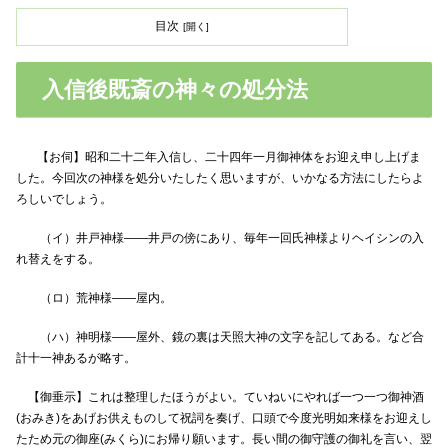
目次
入信後既斎の神々の処分法
【お伺】昭和二十二年入信し、二十四年一月御神体をお迎え申し上げま
した。今回次の神様を処分いたしたく思いますが、いかなる方法にしたらよ
ろしいでしょう。
（イ）井戸神様—
—井戸の傍にあり、毎年一回氏神様よりヘイシンの入
れ替えをする。
（ロ）荒神様
—
—屋内。
（ハ）神明様—
—屋外、鏡の裏は天照大神の文字を記してある。など合
計十一神あるが略す。
【御垂示】これは整理したほうがよい。ていねいにやれば一つ一つ御神酒
(おみき)をあげお供えものして祝詞を奏げ、口頭で今度光明如来様をお迎えし
たため元の御座(みくら)にお帰り願います。長い間の御守護の御礼を言い、翌