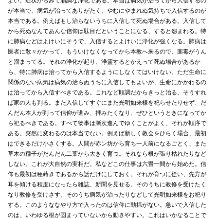
よい。症状からみて順調な浄化である。本当は病気が治ってから入信するの
が本当で、病気が治ってありがたく、やむにやまれぬ気持ちで入信するのが
本当である。例えばもし治らないうちに入信して死ぬ場合がある。入信して
から死ぬなんてあんな信仰は駄目だということになる、すると怨まれる。特
に肺病などはよけいにそうで、入信するとよけいに浄化が強くなる。肺病は
医者に散々かかって、もういけなくなってから本教へ来るので、薬毒がうん
と溜まってる。それの浄化が起り、浄霊するとかえって死ぬ場合があるか
ら、特に肺病は治ってから入信するようにしなくてはいけない。ただ生命に
関係のない病気は病気の治らぬうちに入信してもよいが、生命にかかわるの
は治ってから入信すべきである。これなど順調だからきっと治る、そうすれ
ば家の人も判る。また入信してすぐにまた光明如来様を祀らせたりせず、だ
んだん本人が判って信仰が進み、拝みたくなり、ぜひというときになってか
ら祀るべきである。すべて物事は漸次進んでゆくことがよく、それが順序で
ある。突然に変わるのは本当でない。例えば新しく教会をひらく場合、最初
はできるだけ小さくする。人間が赤ン坊から育ち一人前になるごとく、また
草木の種子がだんだん二葉から大きく育つ。それなら根が張り枯れたりなど
しない。これが大自然の実相だ。私などこの仕事は六畳一間から始めた。信
仰も最初は種蒔きであるから話だけにしておく。それが育つに従い、先方が
耳を傾ける程度になったら雑誌、新聞を見せる。そのうちに教修を受けたく
なり教修を受けさす。そのうち病気が治ったりなどして光明如来様をお祀り
する。このようななやり方で入ったのは信仰に動揺がない。急いで入信した
のは、いわゆる根が固まっていないから動きやすい。これはいかなることで