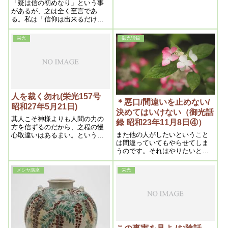
「疑は信の初めなり」という事
があるが、之は全く至言であ
る。私は「信仰は出来るだけ疑
へ」と常に言うのである。世間
種々の信仰があるが、大抵はイ
栄光
御光話録
ンチキ性の多分にあるものか、
そうでない迄も下の位の神仏や
狐、狸、天狗、龍神等を的(ﾏﾄ)と
したものが多く、正しい神を的
とする信仰は洵に少ないのであ
る。
人を裁く勿れ(栄光157号
＊悪口/間違いを止めない/
昭和27年5月21日)
決めてはいけない（御光話
其人こそ神様よりも人間の力の
録 昭和23年11月8日④）
方を信ずるのだから、之程の慢
また他の人がしたいということ
心取違いはあるまい。というよ
は間違っていてもやらせてしま
うに我メシヤ教は最高の神様
うのです。それはやりたいと思
が、一切統轄なされているの
っているとき注意してもなかな
で、間違った人に対しては、神
か悟れない。行き詰まって初め
様は最初其人を覚らせるべく御
メシヤ講座
栄光
て気がつくのです。車でも坂を
気づけをされるが、それで覚ら
下りるとき、坂の途中で止めよ
ない時は命迄召上げられる事が
うとしても止まらない。下まで
よくある。
行ってから止めればじきに止ま
るのと同じです。人から悪口を
言われるのは霊的には、こっち
の罪をその人がとってくれるの