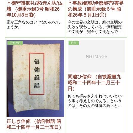
＊御守護御礼/家/赤ん坊/仏
＊事故/鎮魂/伊都能売/霊界
壇 （御垂示録3号 昭和26
の構成（御垂示録６号 昭
年10月8日⑬）
和26年５月1日①）
家が三角なのはいけないのでし
今の世界の文明は、緯の文明の
ょうか。
失敗を現わしている。伊都能売
の文明が、完全な文明なんで
す。それを私がやっている。
信仰雑話
信仰
間違ひ信仰 （自観叢書九
昭和二十四年十二月三十
日）
何でも拝みさえすればいいとい
う事は考えものである。という
のは、その人の身魂の高下と因
縁によって、拝む神仏も相応し
なければ反って逆の結果になる
からで、大いに慎しむべきであ
正しき信仰 （信仰雑話 昭
る。
和二十四年一月二十五日）