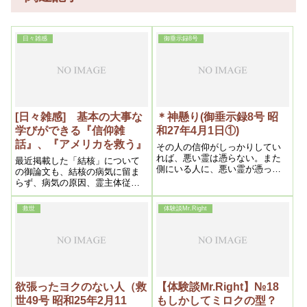
日々雑感
御垂示録8号
[日々雑感] 基本の大事な
＊神懸り(御垂示録8号 昭
学びができる『信仰雑
和27年4月1日①)
話』、『アメリカを救う』
その人の信仰がしっかりしてい
れば、悪い霊は憑らない。また
最近掲載した「結核」について
側にいる人に、悪い霊が憑っ
の御論文も、結核の病気に留ま
て、瞞だまそうとしても駄目だ
らず、病気の原因、霊主体従、
から………それは霊が良く知っ
浄霊の原理ナドナド、簡潔に大
てますからね。憑りませんよ。
変わかりやすく解説してくださ
救世
体験談Mr.Right
そこで、悪い霊が憑っていい加
っている
減に瞞されるということは、そ
の人の信仰が浅いとか、心の持
ち方が違っているからやられた
んだから、やられていろいろす
るのは、一つの浄化作用だから
ね。それでその人が、結局良く
欲張ったヨクのない人（救
【体験談Mr.Right】№18
なるんです
世49号 昭和25年2月11
もしかしてミロクの型？