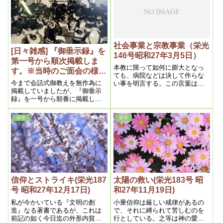
楽息子が、金を湯水のごとく使
ら、そこで直ぐ分かる。
うのは祖霊がするので、それを
しないと一家断絶するのでそれ
を救うためで、これは割合長く
かかる。
社会事業と宗教事業（栄光
[日々雑感] 『御垂示録』を
146号昭和27年3月5日）
第一号から順次掲載しま
本教に限って如何に膨大となっ
す。※当時のご面会の様子
ても、病院などは決して作らな
（東方の光より引用）
今まで会話式御教えを無作為に
い事を明言する。この言葉は現
掲載していましたが、『御垂示
代人が聞いたら、大いに吃驚す
録』を一号から順番に掲載して
るであろうが、言う迄もなく本
行きます。
教の治病力は医学よりも断然上
であるからで、私が医学革命な
栄光
栄光
どと常に口にするのも、そうい
う理由がある
信仰とストライキ(栄光187
太陽の救い(栄光183号 昭
号 昭和27年12月17日)
和27年11月19日)
私が今かいている『文明の創
小乗信仰は厳しい戒律があるの
造』なる著書であるが、これは
で、それに縛られて苦しむのを
前記の如く今日迄の外形内貧の
行としている。之等は神の愛を