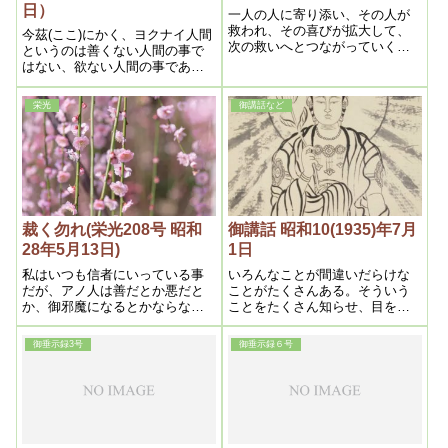
日）
一人の人に寄り添い、その人が
救われ、その喜びが拡大して、
今茲(ここ)にかく、ヨクナイ人間
次の救いへとつながっていくこ
というのは善くない人間の事で
とが、何より大切だと思いま
はない、欲ない人間の事である
す。同時に、奇蹟が許されてい
というと一寸変に思うであろう
く過程の中心に、ご浄霊という
が、以下の説明によって誰しも
栄光
御講話など
大メシヤ様の救いの業が存在し
成程と思うであろう。
ていると信じています。
裁く勿れ(栄光208号 昭和
御講話 昭和10(1935)年7月
28年5月13日)
1日
私はいつも信者にいっている事
いろんなことが間違いだらけな
だが、アノ人は善だとか悪だと
ことがたくさんある。そういう
か、御邪魔になるとかならない
ことをたくさん知らせ、目をさ
とかいっている人もあるようだ
まし、たしかな真理を行なう。
が、そういう人がまだ少しでも
あるいは本当のこと、本当の信
御垂示録3号
御垂示録６号
あるのは充分教えが徹底してい
仰、本当の生活ということの標
ない訳である。そうして度々言
準を示さなければならぬと思う
う通り、人の善悪を云々するの
のであります。
は、徹頭徹尾神様の地位を冒す
訳で、大いに間違っているから
充分慎んで貰いたい