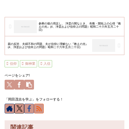
参葬の後の用足し、 浄霊の閑なとき、 布教・開拓上の心得『教
えの光』(4、浄霊および信仰上の問題）昭和二十六年五月二十
日)
親の反対、夫婦不和の問題、夫が信仰に理解ない『教えの光』
(4、浄霊および信仰上の問題）昭和二十六年五月二十日)
信仰
御神業
入信
ページをシェア!
「岡田茂吉を学ぶ」をフォローする！
関連記事