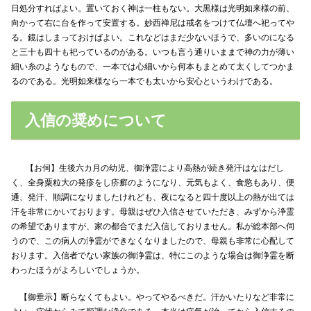
日処分すればよい。置いておく神は一柱もない。大黒様は光明如来様の前、
向かって右に台を作って安置する。妙西禅尼は戒名をつけて仏壇へ祀ってや
る。鏡はしまっておけばよい。これなどはまだ少ないほうで、多いのになる
と三十も四十も祀っているのがある。いつも言う通りいままで神の力が薄い
細い糸のようなもので、一本では心細いから何本もまとめて太くしてつかま
るのである。光明如来様なら一本でも太いから安心というわけである。
入信の奨めについて
【お伺】生後六カ月の幼児、御浄霊により高熱が続き発汗はなはだし
く、全身粟粒大の発疹をし疥癬のようになり、元気もよく、食慾もあり、便
通、発汗、順調になりましたけれども、夜になると四十度以上の熱が出ては
汗を非常にかいております。母親はぜひ入信させていただき、みずから浄霊
の希望でありますが、家の都合でまだ入信しておりません。私が総本部へ伺
うので、この病人の浄霊ができなくなりましたので、母親も非常に心配して
おります。入信者でない家族の御浄霊は、特にこのような場合は御浄霊を断
わったほうがよろしいでしょうか。
【御垂示】断らなくてもよい。やってやるべきだ。汗かいたりなど非常に