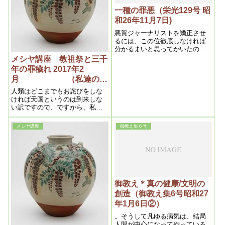
一種の罪悪（栄光129号 昭
和26年11月7日)
悪質ジャーナリストを矯正させ
るには、この位徹底しなければ
分かるまいと思ってかいたの
で、これも多数の命を救おうと
メシヤ講座 教祖祭と三千
する以上、また止むを得ないの
年の罪穢れ 2017年2
である。
月 （私達の学
び目からウロコの内容よ
人類はどこまでもお詫びをしな
り）
ければ天国というのは到来しな
い訳ですので、ですから、私は
ずっと教団方針とは違って、節
分祭を組織の中に居ても、ずっ
メシヤ講座
御教え集６号
とし続けた訳です。そうした所
を、神界も見て頂いて、メシヤ
教を立ち上げる時に、段々と力
を授けて下さるようになったの
だと思います。
御教え＊真の健康/文明の
創造（御教え集6号昭和27
年1月6日②）
。そうして凡ゆる病気は、結局
人間が中心になってやっている