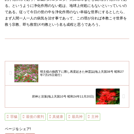
る。というように浄化作用のない処は、地球上何処にもないといっていいの
である。従って今日の世の中を浄化作用のない幸福な世界にするとしたら、
まず人間一人一人の病気を治す事であって、この理が分れば本教こそ世界を
救う宗教、即ち救世(ﾒｼﾔ)教という名も成程と思うであろう。
明主様の御西下に際し再度起きた神霊誌(地上天国38号 昭和27
年7月25日発行）
邪神と没落(地上天国10号 昭和24年11月20日)
罪穢
最後の審判
真健康
最高神
主神
ページをシェア!