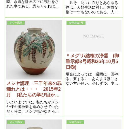
時、永遠な計画の下に設計をさ
凡そ、此世に在りとあらゆる
れた事である。恐らくそれは何
物は、人類生活に対し、無益な
百万、何千万年前の事であろう
物は一つもないのである。人間
が、地球を御造りになる時、将
が今日迄の経験や学問により解
来日本という世界的公園として
釈して以て、有害だとか無益だ
メシヤ講座
御垂示録3号
の、パラダイス的土地を定めら
とか決める丈であって、人類生
れ、其条件として気候、風土、
活を向上させ、進歩発展を宰(ﾂｶ
自然美等を、夫々申分なく具備
ｻﾄﾞ)り給ふ、神の御心に依らな
され、時を待たれ給うたのであ
ければ、真実の意義は決して解
る。勿論それが我熱海であり、
らないのである
次の箱根もその意味であり、富
士山もそうであろう
＊メグリ/結核の浄霊 (御
垂示録3号昭和26年10月5
日⑥)
場合によっては一週間に一回や
る。要するに、あんまりほごさ
メシヤ講座 三千年来の罪
ない方が良い。少しずつ、少し
ずつ溶かしていく。今日では、
穢れとは・・・ 2015年2
溶け方が早い人ができて来るん
月 (私たちの学び目から
です。臨機応変ですね。
ウロコの内容）より
いよいよですね、私たちがメシ
ヤ様の御神業を進めさせていた
だく時に、メシヤ様がなさろう
とされた「宗教改革」の御教え
を、引き続きずっーと拝読をさ
メシヤ講座
天国の福音
せていただいて、「宗教改革」