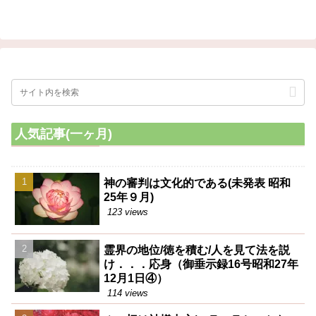
ある。今更言う迄もないが、真
ばならない
の健康体とは、一生涯病気の心
配から解放される事であって、
そういう人間が増えるとした
ら、茲に人類の理想である病無
き世界が実現するのである。
人気記事(一ヶ月)
神の審判は文化的である(未発表 昭和
25年９月)
123 views
霊界の地位/徳を積む/人を見て法を説
け．．．応身（御垂示録16号昭和27年
12月1日④）
114 views