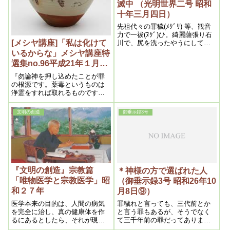
滅中 （光明世界二号 昭和
十年三月四日）
先祖代々の罪穢(ﾒｸﾞﾘ) 等、観音
力で一祓(ﾇｸﾞ)ひ。綺麗薩張り石
[メシヤ講座]「私は化けて
川で、尻を洗ったやうにして、
病貧争の全く無い、万民和楽の
いるからな」メシヤ講座特
世の中に、成すって下さる有難
選集no.96平成21年１月
さ
（私達の学び目からウロコ
『勿論神を押し込めたことが罪
の内容より）
の根源です。薬毒というものは
浄霊をすれば取れるものです。
みんな神を押し込めた罪があ
る。教団も幹部ほどその罪は重
文明の創造
御垂示録3号
い。私を世に出してその罪は消
える。要するに私というものが
分かれば良い。しかし私は化け
ているからな』
『文明の創造』宗教篇
＊神様の方で選ばれた人
「唯物医学と宗教医学」昭
（御垂示録3号 昭和26年10
和２７年
月8日⑨）
医学本来の目的は、人間の病気
罪穢れと言っても、三代前とか
を完全に治し、真の健康体を作
と言う罪もあるが、そうでなく
るにあるとしたら、それが現実
て三千年前の罪だってあります
に現われなくてはならない事で
からね。それを奇麗にしなけれ