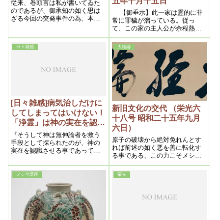
五年十月十五日
従来、巻頭言は私が書いてゐた
のであるが、御承知の如く思は
【御垂示】此一家は霊的に非
ざる今回の突発事件の為、本誌
常に罪穢が溜っている。従っ
十六号は殆んど出来かかってゐ
て、この家の主人公が余程熱心
たのであったが、中止のやむな
に信仰して人助けをし、徳を施
きに至った次第である。然し漸
し、罪穢を軽減しなければ救わ
日々雑感
大経綸
く筆を執り得るやうになったか
れない。かつ御夫婦とも御神書
ら、急遽出版の運びになった訳
を出来るだけ読む事である。
で ある。
『信仰雑話』中の「夫婦の道」
という処をよく読むとよい。
[日々雑感]病気治しだけに
新旧文化の交代 （栄光六
してしまってはいけない！
十八号 昭和二十五年九月
「浄霊」は神の実在を認識
六日）
させる無神論者を救う手
『そうして神は無伸論者を救う
原子の破壊から絶対免れんとす
段！
手段として採られたのが、神の
れば前述の如く悪を善に転化す
実在を認識させる事であって、
る事である、この力こそメシヤ
其の方法こそ本教浄霊であ
の力でなくて何であらう、唯然
る。』ということですので、結
し、善悪の大転換が行はれると
果的に病気が治ったり問題が解
メシヤ講座
栄光
しても善化しない悪人も多数あ
決していくのですが、この浄霊
るに違ひないから、此様な見込
というのは神様の実在を知らし
みのない者は清算されるより致
めるためにあります
し方ないであらう