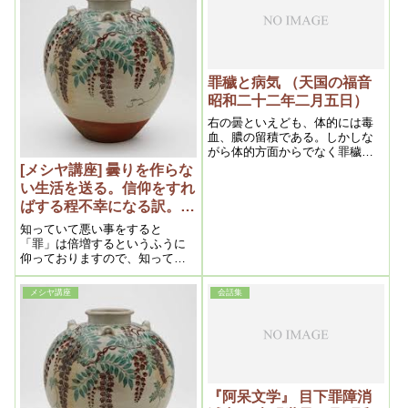
を進めていく上での根本義を学
んでいるという、そういうお気
持ちで拝読を重ねていただきた
いと思います。
罪穢と病気 （天国の福音
昭和二十二年二月五日）
右の曇といえども、体的には毒
血、膿の留積である。しかしな
がら体的方面からでなく罪穢に
よるーーー霊的から来る病気は
[メシヤ講座] 曇りを作らな
治り難く長年月を要する。結
い生活を送る。信仰をすれ
核、カリエス、癌等執拗なる症
ばする程不幸になる訳。
状の多くは、これに属するので
2015年10月⑤ (私達の学び
ある。
知っていて悪い事をすると
目からウロコの内容より）
「罪」は倍増するというふうに
仰っておりますので、知ってい
てですね、曇りを発生するとい
う事は、実質的には信仰しなが
メシヤ講座
会話集
ら「罪」を作っていっている、
という事になってきます。
『阿呆文学』 目下罪障消