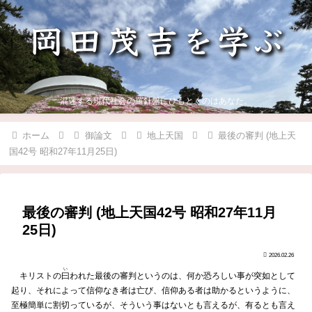
混迷する現代社会の羅針盤にひもとくのはあなた。
ホーム
御論文
地上天国
最後の審判 (地上天
国42号 昭和27年11月25日)
最後の審判 (地上天国42号 昭和27年11月
25日)
2026.02.26
い
キリストの
曰
われた最後の審判というのは、何か恐ろしい事が突如として
起り、それによって信仰なき者は亡び、信仰ある者は助かるというように、
至極簡単に割切っているが、そういう事はないとも言えるが、有るとも言え