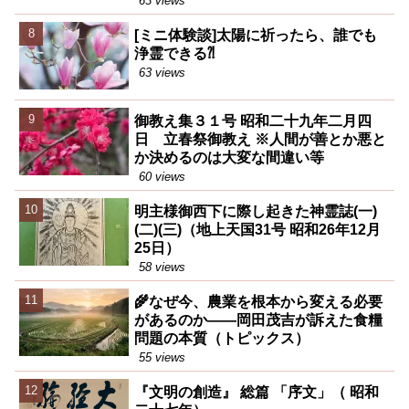
63 views
[ミニ体験談]太陽に祈ったら、誰でも
浄霊できる⁈
63 views
御教え集３１号 昭和二十九年二月四
日 立春祭御教え ※人間が善とか悪と
か決めるのは大変な間違い等
60 views
明主様御西下に際し起きた神霊誌(一)
(二)(三)（地上天国31号 昭和26年12月
25日）
58 views
🌾なぜ今、農業を根本から変える必要
があるのか――岡田茂吉が訴えた食糧
問題の本質（トピックス）
55 views
『文明の創造』 総篇 「序文」（ 昭和