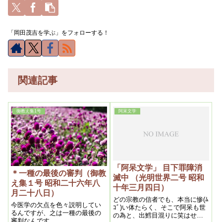
「岡田茂吉を学ぶ」をフォローする！
関連記事
御教え集1号
阿呆文学
「阿呆文学」 目下罪障消
＊一種の最後の審判（御教
滅中 （光明世界二号 昭和
え集１号 昭和二十六年八
十年三月四日）
月二十八日）
どの宗教の信者でも、本当に惨(ﾑ
今医学の欠点を色々説明してい
ｺﾞ)い体たらく、そこで阿呆も世
るんですが、之は一種の最後の
の為と、出鱈目混りに笑はせ
審判なんです