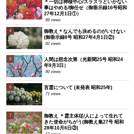
＊一切は神様中心/スラスラといかない
事はやめる/御任せ（御垂示録16号昭和
27年12月1日①）
89 views
御教え＊なんでも決めるのがいけない
(御垂示録8号 昭和27年4月1日②)
82 views
人間は想念次第（光新聞25号 昭和24
年9月3日）
80 views
言霊について (未発表 昭和25年)
71 views
御教え ＊霊主体従/人によって生れて
きた使命がちがう(御教え集27号 昭和
28年10月6日③)