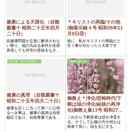
必要であったという事と、悪の
長くないです。大分近寄って来
期限が来たという事で、始めて
てます。これが一番分かるの
根本が分かるわけです。だから
は、あなた方が浄霊しても段々
医学というのは人間を弱らせる
効くでしょう。去年より今年、
為に必要であったというように
先月より今月と、ずっと早く治
健康による天国化 （自観
＊キリストの再臨/その他
説けば、ちょっと医者の方では
って来る。これは霊界で火素が
叢書十 昭和二十五年四月
(御垂示録４号 昭和26年11
怒る事も出来ないのです。しか
増えて来た為です。つまり、火
二十日）
月8日⑨）
し今日ではもういけないので
素が増えて来たという事は浄化
す。もう弱らせる事は止やめる
が強くなったのです。
此健康問題が立派に解決されな
仮に、私がキリストの再臨だと
時期が来た。だから止よせと、
い限り、他の凡ゆる条件が全部
言う事が分かったら大変です
こういう意味です。ですからこ
具現しても何等の意味をなさな
れを知っていれば、どんな質問
いからである。然るに私によっ
が出ても困る事はないです
て完成された処の神霊療法は、
第十篇「神示の健康法」
御教え集13号
人間の凡ゆる病患を除去し、完
全健康体たる事が可能であるの
である。
健康の真理 （自観叢書十
御教え＊浄化/恐怖時代/下
昭和二十五年四月二十日）
痢は頭の浄化/結核の再浄
健康を説くに当って第一に心得
化(御教え集13号 昭和27年
るべき事は、健康の真諦は自然
8月6日①)
これから下痢患者は頭を浄霊す
順応であり、自然尊重である事
る。そうしてお腹の方や何かは
である。それに就て先づ考ふべ
簡単で良い。頭を主にする。頭
き事は、造物主即ち神が人間を
も前頭部の方と後頭部の場合が
造られた御目的は何であるかと