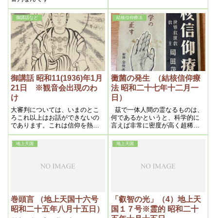
て、お気の毒だが内々で、打明
話をする程に、とっくり聞いて
下されと、前置代りに言ふので
御講話など
結核信仰療法
御座る。
御講話 昭和11(1936)年1月
黴菌の発生 （結核信仰療
21日 ※観音会出現のわ
法 昭和二十七年十二月一
け
日）
大審判については、いまのとこ
茲で一体人間の霊なるものは、
ろこれ以上はお話ができないの
何であるかというと、科学的に
であります。これは信仰を熱心
言えば非常に密度が高く超稀薄
にやって霊身が浄まると、その
なものであって、現在進歩した
人の智慧証覚によって悟れるん
原子顕微鏡でも、到底見る事は
地上天国
地上天国
ですから、その人自身悟るより
出来ない程の超々極微粒子であ
しかたない。
るにも拘わらず、之こそ前記の
如く人間の本体であるから、全
く想像もつかない程の神秘幽幻
なものである。此理によって病
原の最初は此霊の全部又は一部
に曇りが発生する
巻頭言 （地上天国十六号
「叡智の光」（4）地上天
昭和二十五年八月十五日）
国１７号※霊的 昭和二十