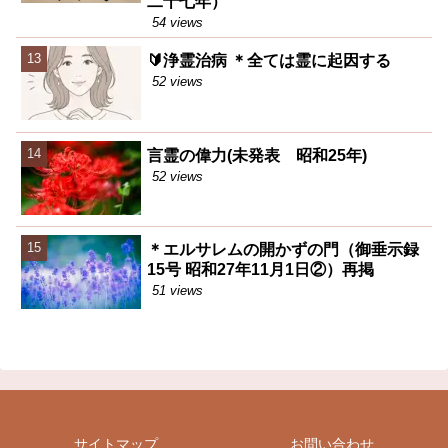
二十七年）
54 views
🔰浄霊治病 ＊全ては霊に起因する
52 views
言霊の偉力(未発表 昭和25年)
52 views
＊エルサレムの開かずの門（御垂示録
15号 昭和27年11月1日②）再掲
51 views
サイトマップ
お問い合わせ