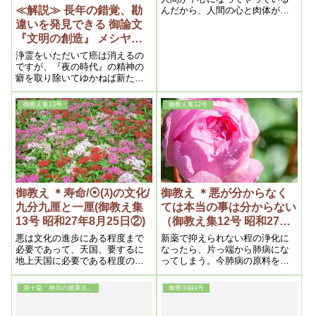
≪解説≫ 長年の錯覚、勘
んだから、人間の心と肉体が健
全――健康なら、そのやる事
違いを発見できる 御論文
が、やはり本当の事になるんで
『文明の創造』 メシヤ教
すね。病人がやっている仕事だ
代表 楳木和麿
からして、結局何でも病気にな
浄霊をいただいて癌は消えるの
っちゃうんですね。だから何よ
ですが、『夜の時代』の精神の
りかにより、人間の病気をなく
癖を取り除いてゆかねば新たな
すると言う事が根本ですから、
霊の曇りを発生させてしまうの
それで神様が、病気を治し健康
です。このことに気付かねば、
御教え集13号
御教え集12号
にする、と言う事を主にしてい
信者は救われません。初めてご
る
縁をいただく方は、『知らなか
ったので罪は軽い』ということ
から、浄霊をいただけば瞬く間
に救われるのです。しかし、信
者は曇りを発生させ続けたこと
のお詫びから再スタートを切ら
ねばならないのです。
御教え ＊寿命/⦿(ｽ)の文化/
御教え ＊悪が分からなく
九分九厘と一厘(御教え集
ては本当の事は分からない
13号 昭和27年8月25日②)
（御教え集12号 昭和27年7
月26日）
悪は文化の進歩にある程度まで
新薬で抑えられない程の浄化に
必要であって、天国、要するに
なったら、片っ端から肺病にな
地上天国に必要である程度の文
ってしまう。今肺病の原料を作
化を作る迄の必要であって、そ
ってますが――ヒドラジドなん
れ以上はいけない。だから悪の
か素晴しいものです。しかしそ
第十篇「神示の健康法」
御垂示録4号
期限が来たという事も説いてあ
うなってからは皆メシヤ教に頭
ります。それで悪というものは
を下げて来るのです。もうそう