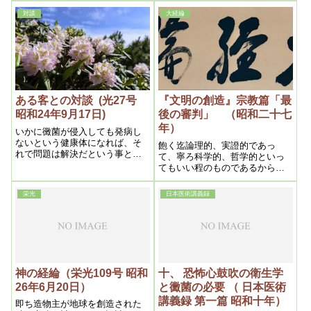
ある。前頭部は触ってみると熱
いふ事である。吾等の解釈によ
対談
大経綸
が強い、後頭部は固まりがあり
れば、それは真善美の完き世界
ますから、それをやると一時は
を造る事である。といっても斯
余計下痢をしますが、後治りが
んな途方もない説は容易に受入
良いのです。その代わり頭が良
れ難いであらう。
くなります。
ある客との対談 (光27号
『文明の創造』宗教篇「最
昭和24年9月17日)
後の審判」 （昭和二十七
年）
いかに黴菌が侵入しても発病し
ないという健康体になれば、そ
飽く迄論理的、実證的であっ
れで問題は解決だという事と理
て、寧ろ科学的、哲学的といっ
屈は同じ事である。つまり共産
てもいい程のものであるから、
主義にしろ何々主義にしろ、良
現代人と雖も之を精読すれば、
い物なら採り入れる、悪い物は
理解し共鳴しない訳はあるま
栄光
日本医術講義録
排撃するというように、その判
い。換言すれば今日迄何人も説
別の力を民衆がもてばよいので
き得なかった処の、高遠にして
ある。その判別の力こそ、黴菌
人間が触るる事を恐れていた、
に犯されない健康体と同様で、
深い微妙なる謎の本体とも云う
言わば思想の健康体である。そ
べきものであって、之を徹底的
れには力ある宗教によるよりほ
に開明するのである
かはない。故に警察強化と宗教
神の経綸（栄光109号 昭和
十、 恐怖心鼓吹の衛生学
強化と相まって進む事こそ理想
26年6月20日）
と黴菌の必要 （ 日本医術
的である。」
講義録 第一篇 昭和十年）
即ち造物主が地球を創造された