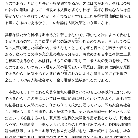
るのである。というと甚だ不得要領であるが、之には訳がある。それは今後
その
の神様の活動によって、悔改める人間が多くなれば、
其
様な極端な方法は必
要がないからそれでいいが、そうでないとすれば止むを得ず徹底的に裁かれ
る事になるのであるから、この結論は人間次第という事になる。
其様な訳だから神様は出来るだけ苦しまないで、穏かな方法によって改心を
うかが
促がされるので、ここに愛と慈悲の深さが
窺
われるのである。そうして今日
ざいえ
迄の人類が犯した
罪穢
の内、最大なものとしては何と言っても医学の誤りで
ある。従ってこの事を充分肚の底から分らせ、悔改めさせる事こそ救世上最
も根本であるから、私は何よりもこの事に対して、最大級の努力を続けてい
るのである。いつもいう通り人間の罪悪という罪悪は、霊肉共に病気が原因
おか
であるから、病気を治すと共に再び
冒
されないような健康人間にする事で、
之によってのみ人類社会から、全く罪穢を追放されるのである。
本教のモットーである病貧争絶無の世界というのもこの事以外にはないの
であるから、この事については一層広範囲に詳しくかいてみよう。まず現在
の世界は独り人間のみか、何から何まで病気に罹っている。即ち家庭も社会
も、国家も世界も同様で、悉く病体である。ヤレ第三次戦争が起ったら大変
だといって心配するのも、其原因は世界的大浄化作用が起るからで、其他社
会不安、犯罪激増、不幸な人々が増えるのも浄化作用であり、各国共思想問
ろく
題や経済難、ストライキ等何だ彼んだと
碌
でもない事の続出するのも、社会
的浄化作用であり、家庭内のゴタゴタ、夫婦喧嘩なども個人的浄化作用であ