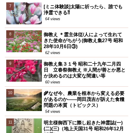
[ミニ体験談]太陽に祈ったら、誰でも
浄霊できる⁈
64 views
御教え ＊霊主体従/人によって生れて
きた使命がちがう(御教え集27号 昭和
28年10月6日③)
62 views
御教え集３１号 昭和二十九年二月四
日 立春祭御教え ※人間が善とか悪と
か決めるのは大変な間違い等
60 views
🌾なぜ今、農業を根本から変える必要
があるのか――岡田茂吉が訴えた食糧
問題の本質（トピックス）
54 views
明主様御西下に際し起きた神霊誌(一)
(二)(三)（地上天国31号 昭和26年12月