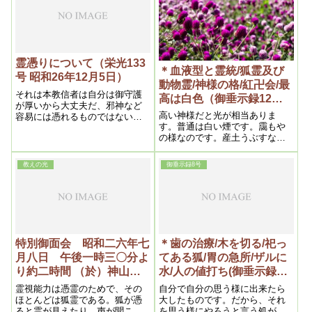
霊憑りについて（栄光133
＊血液型と霊統/狐霊及び
号 昭和26年12月5日）
動物霊/神様の格/紅卍会/最
それは本教信者は自分は御守護
高は白色（御垂示録12号
が厚いから大丈夫だ、邪神など
昭和27年8月1日⑥）
高い神様だと光が相当ありま
容易には憑れるものではないと
す。普通は白い煙です。靄もや
安心している其油断である。こ
の様なのです。産土うぶすなさ
の考え方が隙を与える事にな
んくらいになると薄光がある。
り、邪神は得たり畏しと憑依し
神という名がつくと薄光があ
て了う。而も小乗信仰者で熱心
教えの光
御垂示録8号
る。良い神様になると段々光が
であればある程憑り易いから始
強くなってくる。産土の神とい
末が悪い。
うとその土地だけの光しかな
い。それから国魂くにたまの神
様というと、相当広い範囲にな
る。天照大神、素盞嗚尊とかそ
ういう神様になると、日本とか
特別御面会 昭和二六年七
＊歯の治療/木を切る/祀っ
朝鮮とか、それだけの大きさの
月八日 午後一時三〇分よ
てある狐/胃の急所/ザルに
光になる。で、世界全部の光と
り約二時間 （於）神山
水/人の値打ち(御垂示録8
いうと私に憑いているメシヤの
神様です。これは世界全部にな
荘 上の間 ※その1
号 昭和27年3月1日⑦)
霊視能力は憑霊のためで、その
自分で自分の思う様に出来たら
る。それで世界メシヤ教と言う
ほとんどは狐霊である。狐が憑
大したものです。だから、それ
のです
ると霊が見えたり、声が聞こえ
を思う様にやろうと言う処が人