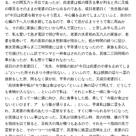
る。その間五六ヶ月位であったが、此老婆は狐の喋舌る事が判ると共に又狐
の喋舌るそのままが老婆の口から出るのである。或日老婆曰く「先生狐の奴
が“今日は此婆を殺すからそう思え、今心臓を止めてしまふ”といふと、自分の
心臓の下へ入り掻き廻してゐるので、痛くて息が止まりそうで直に死ぬか
ら、その前に家族に遇ひたいから呼んで貰ひたい。」と苦しみ乍ら言ふの
で、私も驚いて急ぎ電話で招び寄せた。老婆の夫君初め五六人の家族が、老
婆を取巻いて、死の直前の如き愁歎場が現出した。処が時間の経つに従ひ、
漸次苦痛は薄らぎ二三時間後には全く平常通りとなったので、家族も安心し
て引揚げたといふ訳でマンマと一杯食はされたのである。其後二三回同様の
事があったが、私も懲りて騙されなかった。
或日の夕方老婆曰く、「先生、今朝狐の奴が“今日は此婆の小便を止めてしま
ふ”といった所それきり小便が出ない。」といふので、私は膀胱の辺りへ霊の
放射をした所、間もなく尿が出、平常の如くになった。又或日老婆曰く、
「此頃食事中狐が“モウ飯は食はせない”といふと胸の辺りで閊えて、どうして
も食物が入らない。」といふので私は、「それじゃ私と一緒に食べなさ
い。」と言って一緒に膳に向ひ、共に食事をした処、果して「今狐が食はせ
ないといひます、アゝもう飯が通りまん。」といふ。早速私は飯に霊を入
れ、又老婆の食道のあたりへ霊射をすると、すぐに喰べられるやうになった
が其後はそういふ事はなかった。又私が治療を行ふ時、首の付根、腋の下等
を指頭を以て探ると、豆粒大の塊が幾つもあるので、それを一々指頭の先で
霊射すると、その一つ一つが狐霊で、其度毎に狐霊は悲鳴を上げ、老婆の口