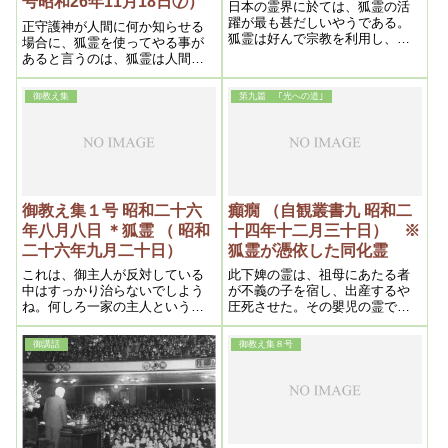
号昭和26年11月18日⑦）
日本の霊界に於ては、狐霊の活
躍が最も甚だしいやうである。
正守護神が人間に何か知らせる
狐霊は好んで宗教を利用し、又
場合に、狐霊を使ってやる事が
は宗教に利用される事を好むも
あると言うのは、狐霊は人間に
のである。特に○○宗の行者など
喋ったりする事が、非常にうま
は殆んど狐霊を使ってゐる。狐
いので、そう言う場合に正守護
御教え集
第九篇 ｢光への道｣
霊なしではやってゆけまい。そ
神が狐霊を使うと狐霊が憑って
うして病気治し、当てもの等
色々喋るが、処が正守護神の命
は、狐霊の得意とする所であ
じたままを言えば良いが、狐は
る。然し病気治しは或種の病気
――何しろ狐ですから、地金が
に限る
出るんです
御教え集１号 昭和二十六
癲癇 （自観叢書九 昭和二
年八月八日 ＊狐霊 （ 昭和
十四年十二月三十日） ※
二十六年九月二十日）
狐霊が憑依した同化霊
これは、御主人が反対している
此下婢の霊は、祖母にあたる者
中はすっかり治らないでしよう
が不義の子を宿し、出産するや
ね。何しろ一家の主人というも
圧死させた。その嬰児の霊であ
のは、そこの家族なり家の全部
る。その嬰児の霊へ、祖母に関
の全権を握っているんですから
係ある狐霊が憑依し、同化霊と
御講話
御教え集８号
ね。
なって活動したのである。