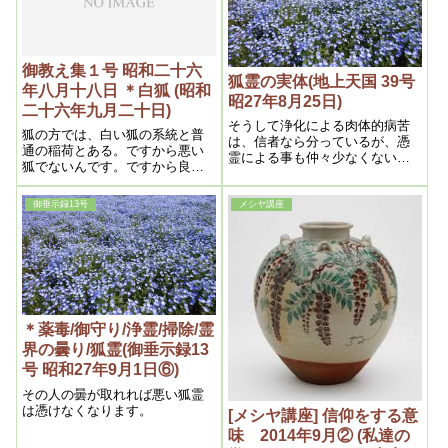
とが分かり、再度読み直してみ
る事でフトある事を思い出し、
自分の考え方がいつも、経（た
て）か緯（よこ）どちらかにつ
御教え集１号 昭和二十六
い偏りがちになっていることを
狐霊の実体(地上天国 39号
年八月十八日 ＊白狐 (昭和
反省させられました。
昭27年8月25日)
二十六年九月二十日)
そうして浄化による肉体的病苦
狐の方では、白い狐の系統と普
は、信者なら分っているが、憑
通の稲荷とある。ですから悪い
霊による事も仲々少なくないの
狐でないんです。ですから良く
で、之について私は今迄余り説
してやると守護するから
かなかったのは、迷信に見られ
易いからと、今一つは憑霊現象
御垂示録13号
メシヤ講座
と雖も、それに相応する霊の曇
りがあり、浄霊で其曇りが解消
して治るのであるから左程重要
なものでもないからである
＊薬毒/御守り/浄霊/掃除/霊
界の曇り/狐霊(御垂示録13
号 昭和27年9月1日⑥)
その人の曇が取れれば悪い狐霊
は憑けなくなります。
[メシヤ講座] 信仰をする意
味 2014年9月② (私達の