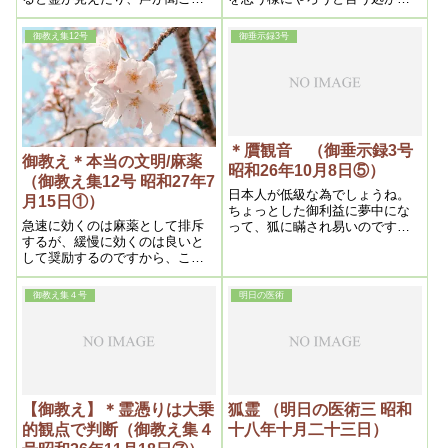
るのである。精神病者は右の能
生なんだから、それで良いんで
力が顕著である。ゆえに普通人
す。何も心配する事は要らない
御教え集12号
御垂示録3号
がそうなることは危険である
んです。だから、神様の思し召
し通りになる。どうにもならな
くて困るから、ならせよう、な
らせようとする処に、その人に
値打ちがあるんだからね。
＊贋観音 （御垂示録3号
御教え＊本当の文明/麻薬
昭和26年10月8日⑤）
（御教え集12号 昭和27年7
日本人が低級な為でしょうね。
月15日①）
ちょっとした御利益に夢中にな
急速に効くのは麻薬として排斥
って、狐に瞞され易いのです
するが、緩慢に効くのは良いと
ね。教育の程度が、外国は科学
して奨励するのですから、この
的で正確でないと、信用しない
無智なやり方頭の悪さです。ま
から、学問的になってそうなる
たそれに慣れ切っているので
んです。
御教え集４号
明日の医術
す。それを教えよう、解らせよ
うと思って我々は骨を折ってい
るのです。そういった麻薬を、
麻薬でないと思っている迷信で
す。それを言うと、こっちの方
を迷信という。その位頭が悪い
のです
【御教え】＊霊憑りは大乗
狐霊 （明日の医術三 昭和
的観点で判断（御教え集４
十八年十月二十三日）