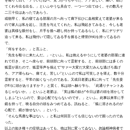
を藉りて曰く「アッいけねへ、見つかっちゃった、アア苦しい、痛い、助け
てくれ今出る出る。」といふやうな具合で、一つ一つ出てゆく。その数凡そ
二三十位はあったであらう。
或朝早く、私の寝てゐる部屋の方へ向って廊下伝ひに血相変えて老婆が来る
ので家人は私を起し、注意を与えてくれた。私は飛起きてみると、今しも老
婆は異様な眼付をし、片手を後へ廻し何か持ってゐるらしく、私にヂリヂリ
迫って来る。私は飛付いて隠してゐる手を握ると煙管(ｷｾﾙ)を持ってゐるの
で、
「何をするか。」と言ふと、
「先生を殴りに来たんだ。」−といふ。私は抱えるやうにして老婆の部屋に連
れて行き、そこへ坐らせ、前頭部に向って霊射する。と、前頭部には多くの
狐霊が居たので、狐霊等声を揃えて“サァー大変だ大変だみんな逃げろ逃げ
ろ、アア堪らねへ、痛てえ、苦しい”といふので私は可笑しさを堪え、数十分
霊射すると、平常の如くなったのである。又或日老婆は私に向って「先生妾
(ﾜﾀｼ)に頭がありますか？」と質く、私は頭へ触り乍ら、「此通りチャントあ
るじゃないか。」といふと老婆は、「実は狐の奴が“今日は婆の頭を溶かして
しまふ”といふので、妾は心配でならないのです。」といふ。此事以来常に手
鏡を持って、映る自分の頭をみつめてゐる。訊ねると、「狐に溶されるのが
心配で、鏡が放せない。」という。
「そんな馬鹿な事はない。」と私は何回言っても信じないので困ったのであ
った。
以上の如き種々の症状はあっても、他は別に変ってゐない。勿論精神病者で