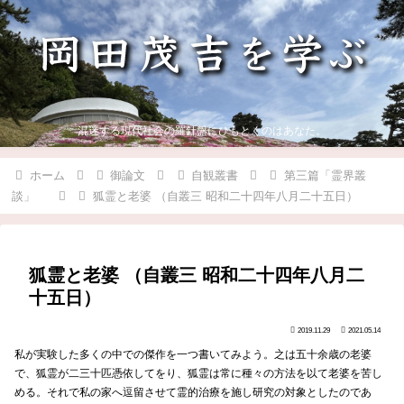
混迷する現代社会の羅針盤にひもとくのはあなた。
ホーム
御論文
自観叢書
第三篇「霊界叢
談」
狐霊と老婆 （自叢三 昭和二十四年八月二十五日）
狐霊と老婆 （自叢三 昭和二十四年八月二
十五日）
2019.11.29
2021.05.14
私が実験した多くの中での傑作を一つ書いてみよう。之は五十余歳の老婆
で、狐霊が二三十匹憑依してをり、狐霊は常に種々の方法を以て老婆を苦し
める。それで私の家へ逗留させて霊的治療を施し研究の対象としたのであ