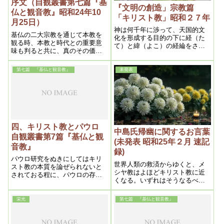
序文（自観叢書第七篇『基
『文明の創造」宗教篇
仏と観音教』昭和24年10
「キリスト教」昭和２７年
月25日）
神は何千年に渉って、天国的文
基仏の二大宗教を通じて本教を
化を形成する目的の下に経（た
観る時、本教と時代との重要意
て）と緯（よこ）の経綸をされ
味も判ると共に、真のその価値
て来たのであるが、其経の経綸
を見出し得るであろう。
の代表的宗教としては仏教であ
り、緯の代表的宗教としてはキ
第七篇 『基仏と観音教』
未発表
リスト教であった。
四、キリスト教とパウロ
中島氏帰幽に関するお言葉
自観叢書第7篇『基仏と観
(未発表 昭和25年２月 速記
音教』
録)
パウロ研究をぬきにしてはキリ
世界人類の救済からゆくと、メ
スト教の本質を論ぜられないと
シヤ教はよほどキリスト教に近
されておる程に、パウロの存在
くなる。いずれはそうなるべき
がキリスト教にとって密接不離
だが、ようやく時期が来たので
の関係に立っているからなので
ある。 神様はいろいろさせて
あります。
栄光
第七篇 『基仏と観音教』
それにより神代の罪をいま帳消
しになさる。故にその死が重大
な意味をもつ。故に、中島氏の