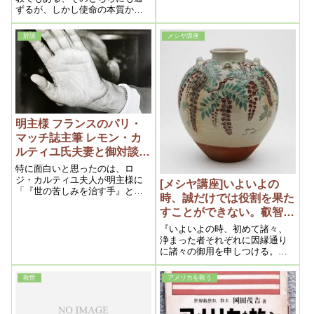
に基づいて掲載しました
ずるが、しかし使命の本質から
みれば開教の方が正しいかもし
れない
対談
メシヤ講座
明主様 フランスのパリ・
マッチ誌主筆 レモン・カ
ルティユ氏夫妻と御対談
その２（栄光164号 昭和二
特に面白いと思ったのは、ロ
十七年七月九日）
ジ・カルティユ夫人が明主様に
[メシヤ講座]いよいよの
「『世の苦しみを治す手』とい
時、誠だけでは役割を果た
う題で出し度いから御手を写真
すことができない。叡智を
とらせて戴き度い」と咄嗟に申
し出た時である。全く奇抜な題
いただけるように学ぶ。２
『いよいよの時、初めて諸々、
ではあるとその機智に感心し
１０１５年６月⑧(目から
浄まった者それぞれに因縁通り
た。之に対して明主様は
に諸々の御用を申しつける。神
ウロコより）
「あゝ、いいよ」と心易く横向
格をいただける者もいる。その
いて手を翳されるとピカッとフ
人によって御用は変わる。』と
救世
アメリカを救う
ラッシュが光る
いうふうに仰っておられます。
いよいよの時は、こういう形で
神界から私達に使命が下ってく