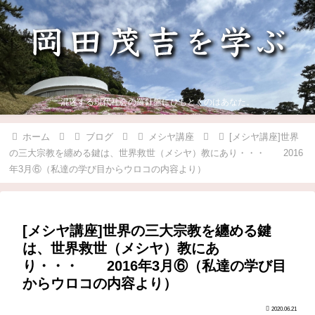
混迷する現代社会の羅針盤にひもとくのはあなた。
ホーム
ブログ
メシヤ講座
[メシヤ講座]世界
の三大宗教を纏める鍵は、世界救世（メシヤ）教にあり・・・ 2016
年3月⑥（私達の学び目からウロコの内容より）
[メシヤ講座]世界の三大宗教を纏める鍵
は、世界救世（メシヤ）教にあ
り・・・ 2016年3月⑥（私達の学び目
からウロコの内容より）
2020.06.21