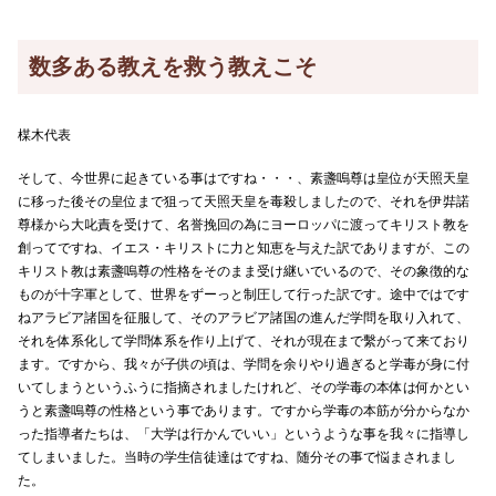
数多ある教えを救う教えこそ
楳木代表
そして、今世界に起きている事はですね・・・、素盞嗚尊は皇位が天照天皇
に移った後その皇位まで狙って天照天皇を毒殺しましたので、それを伊弉諾
尊様から大叱責を受けて、名誉挽回の為にヨーロッパに渡ってキリスト教を
創ってですね、イエス・キリストに力と知恵を与えた訳でありますが、この
キリスト教は素盞嗚尊の性格をそのまま受け継いでいるので、その象徴的な
ものが十字軍として、世界をずーっと制圧して行った訳です。途中ではです
ねアラビア諸国を征服して、そのアラビア諸国の進んだ学問を取り入れて、
それを体系化して学問体系を作り上げて、それが現在まで繫がって来ており
ます。ですから、我々が子供の頃は、学問を余りやり過ぎると学毒が身に付
いてしまうというふうに指摘されましたけれど、その学毒の本体は何かとい
うと素盞嗚尊の性格という事であります。ですから学毒の本筋が分からなか
った指導者たちは、「大学は行かんでいい」というような事を我々に指導し
てしまいました。当時の学生信徒達はですね、随分その事で悩まされまし
た。