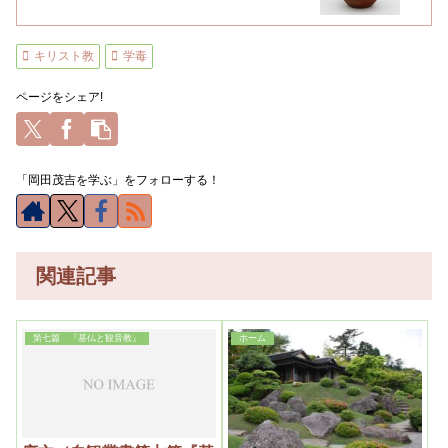
キリスト教
学毒
ページをシェア!
「岡田茂吉を学ぶ」をフォローする！
関連記事
第七篇 『基仏と観音教』
ホーム