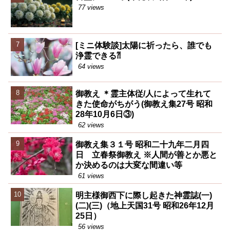
77 views
[ミニ体験談]太陽に祈ったら、誰でも
浄霊できる⁈
64 views
御教え ＊霊主体従/人によって生れて
きた使命がちがう(御教え集27号 昭和
28年10月6日③)
62 views
御教え集３１号 昭和二十九年二月四
日 立春祭御教え ※人間が善とか悪と
か決めるのは大変な間違い等
61 views
明主様御西下に際し起きた神霊誌(一)
(二)(三)（地上天国31号 昭和26年12月
25日）
56 views