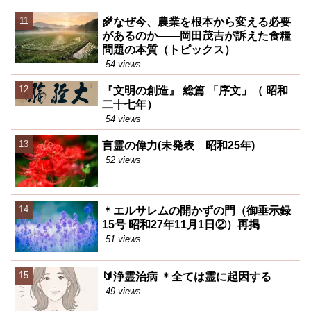
🌾なぜ今、農業を根本から変える必要
があるのか――岡田茂吉が訴えた食糧
問題の本質（トピックス）
54 views
『文明の創造』 総篇 「序文」（ 昭和
二十七年）
54 views
言霊の偉力(未発表 昭和25年)
52 views
＊エルサレムの開かずの門（御垂示録
15号 昭和27年11月1日②）再掲
51 views
🔰浄霊治病 ＊全ては霊に起因する
49 views