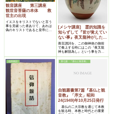
観音講座 第三講座
観世音菩薩の本体 救
世主の出現
イエスをキリストでないと言う
事を見破った者ありて、あれは
[メシヤ講座] 霊的知識を
偽のキリストであると皇帝に告
知らずして『皆が覚えてい
げた。その者を生かして置いた
ない事』夜叉龍神がしたこ
ら非常なる間違いになると言う
見地からイエスを磔刑にしたの
と 2015年11月⑥ （私
善言讃詞を、この御神体の御前
である。イエスは素盞嗚尊が以
達の学び目からウロコの内
で奏上する時にはこの『夜叉龍
前罪を犯した為、黄泉国へやら
神も解脱為し』という事を力強
容より）
れた。その罪を赦して戴くため
くですね、心を込めて発声して
に大きな功をたてなければなら
頂きたいと思います。そうする
信仰雑話
第七篇 『基仏と観音教』
ん、その贖罪をなされたのであ
とですね、その部下達も“もう解
る。それ故イエスは贖罪主であ
脱しているのだ”という事が分か
る。人類の罪の代表者なのであ
れば、その影響を受けない想念
る。人類のお詫びの代行者なの
が生まれてきますので、根気よ
である。
くずーっとそういう事を知らし
めて来る事によって、この世の
中の夜叉龍神の影響が消えて行
自観叢書第7篇『基仏と観
くという事・・・。
音教』「序文」昭和
24(1949)年10月25日発行
基仏の二大宗教を通じて本教
を観る時、本教と時代との重要