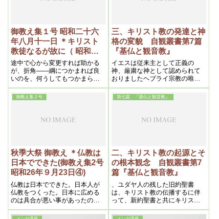
やったことなど、いずれは大変
な良いことをされたわけにな
る。一時は犠牲になるが、永遠
な見方をしないと結論は出な
御教え集１号 昭和二十六
三、キリスト教の発達と神
い。
年八月十一日 ＊キリスト
格の変貌 自観叢書第7篇
教徒なるが故に（ 昭和二
『基仏と観音教』
十六年九月二十日）
途中で心から変更すれば助かる
イエスは従来主として正義の
が、折角——綱につかまれば良
神、厳粛な神として認められて
いのを、何うしてもつかまらな
おりましたヘブライ宗教の唯一
いで、暗闇になっているのです
神を「恩愛」の神であると教え
が。
るようになりました
御教え集２号
第七篇 『基仏と観音教』
秋季大祭 御教え ＊仏教は
二、キリスト教の起源とそ
日本でできた(御教え集2号
の根本観念 自観叢書第7
昭和26年９月23日④)
篇『基仏と観音教』
仏教は日本でできた。日本人が
、ユダヤ人の残した旧約聖書
仏教をつくった。日本に広める
は、キリスト教の伝播するに伴
のは具合が悪い事があったの
って、新約聖書と共にキリスト
で、神様はインドに行かれて、
教の二大経典として、永くヨー
仏教を始めたんです。それで、
ロッパ人の精神の糧となったの
メシヤ講座
メシヤ講座