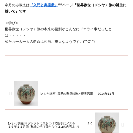
今月のみ教えは
『入門と奥座敷』
55ページ
『世界救世（メシヤ）教の誕生に
就いて』
です
＜学び＞
世界救世（メシヤ）教の本来の役割がこんなにドエライ事だったと
は・・・・・
私たち一人一人の使命は相当、重大なようです。(*ﾟQﾟ*)
[メシヤ講座] 霊界の夜昼転換と現界汚濁 2014年11月
[メシヤ講座]ネグレクトに気をつけて医学にメスを ２０
１６年１１月④ (私達の学び目からウロコの内容より)