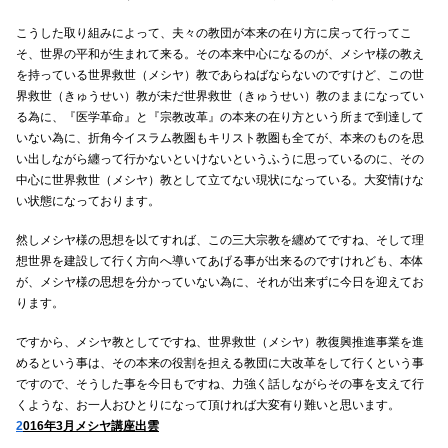
こうした取り組みによって、夫々の教団が本来の在り方に戻って行ってこ
そ、世界の平和が生まれて来る。その本来中心になるのが、メシヤ様の教え
を持っている世界救世（メシヤ）教であらねばならないのですけど、この世
界救世（きゅうせい）教が未だ世界救世（きゅうせい）教のままになってい
る為に、『医学革命』と『宗教改革』の本来の在り方という所まで到達して
いない為に、折角今イスラム教圏もキリスト教圏も全てが、本来のものを思
い出しながら纏って行かないといけないというふうに思っているのに、その
中心に世界救世（メシヤ）教として立てない現状になっている。大変情けな
い状態になっております。
然しメシヤ様の思想を以てすれば、この三大宗教を纏めてですね、そして理
想世界を建設して行く方向へ導いてあげる事が出来るのですけれども、本体
が、メシヤ様の思想を分かっていない為に、それが出来ずに今日を迎えてお
ります。
ですから、メシヤ教としてですね、世界救世（メシヤ）教復興推進事業を進
めるという事は、その本来の役割を担える教団に大改革をして行くという事
ですので、そうした事を今日もですね、力強く話しながらその事を支えて行
くような、お一人おひとりになって頂ければ大変有り難いと思います。
2
016年3月メシヤ講座出雲