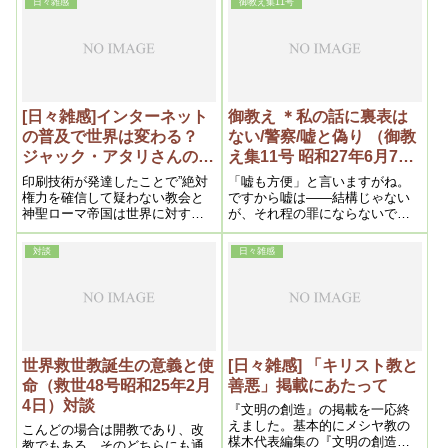
日々雑感
御教え集11号
読で、その為の浄霊で、その為
は勿論である。としたら人間に
の幽玄力で、その為に私が生ま
対するそれは何かというと、勿
れてメシヤ教を創立したのであ
論人間に内在する悪である。曩
る。何故なら皆は霊と心を浄
（さき）に述べた如く今後の時
め、正守護人の霊力を強くし
代は、悪は有害無益の存在とな
て、邪神の頭目と闘って勝たね
る以上、悪人は淘汰されて了う
ば天国人になるのは出来ないか
のは当然な帰結である
[日々雑感]インターネット
御教え ＊私の話に裏表は
らである。
の普及で世界は変わる？
ない/警察/嘘と偽り （御教
ジャック・アタリさんの歴
え集11号 昭和27年6月7日
史に学ぶ！
①）
印刷技術が発達したことで”絶対
「嘘も方便」と言いますがね。
権力を確信して疑わない教会と
ですから嘘は――結構じゃない
神聖ローマ帝国は世界に対する
が、それ程の罪にならないで
自身の権力を完全に揺るぎない
す。罪になるのは偽いつわりで
ものにできると考えた。”わけで
す。嘘と偽りは違うんですよ。
対談
日々雑感
すが、その結果、逆に絶対権力
嘘というのは、先が信ずるも信
は揺るぎ”諸国家が台頭”すること
じないも勝手です。鼻の先であ
になっていきます。
しらう――嘘言ってやがらあ、
とね。偽りというのは嘘の具体
的効果ですね。人に嘘を言うの
はそれ程でもない。場合に依っ
ては嘘を言っても良いんです。
世界救世教誕生の意義と使
[日々雑感] 「キリスト教と
ですから嘘というのは空虚なも
命（救世48号昭和25年2月
善悪」掲載にあたって
のですね。ですから口偏に虚か
4日）対談
らと書きますね。偽りというの
『文明の創造』の掲載を一応終
は中に実体が入っているんです
えました。基本的にメシヤ教の
こんどの場合は開教であり、改
ね。
楳木代表編集の『文明の創造』
教でもある、そのどちらにも通