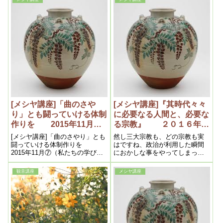
化身――化仏と言う訳ですね
であります。
[メシヤ講座]「曲のさや
[メシヤ講座]『其時代々々
り」とも闘っていける体制
に必要なる人間と、必要な
作りを 2015年11月
る宗教』 ２０１６年２
⑦（私たちの学び目からウ
月② （私達の学び目から
[メシヤ講座]「曲のさやり」とも
然し三大宗教も、どの宗教も実
ロコの内容より）
ウロコの内容より）
闘っていける体制作りを
はですね、政治が利用した瞬間
2015年11月⑦（私たちの学び目
におかしな事をやってしまって
からウロコの内容より）
いる。日本には昔から尊い神道
というものがあったのですけど
観音講座
メシヤ講座
も、この神道を政治に利用した
為にですね、特攻隊が生まれて
来て、零戦に片道の燃料しか積
ませないで、そして大きな爆弾
を一つ抱えさせて行っ
て・・・、