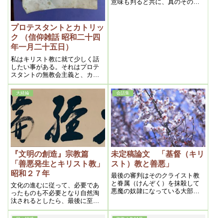
意味も判ると共に、真のその価
値を見出し得るであろう。
プロテスタントとカトリッ
ク （信仰雑話 昭和二十四
年一月二十五日）
私はキリスト教に就て少しく話
したい事がある。それはプロテ
スタントの無教会主義と、カト
リックの教会主義との意見の相
違である
大経綸
会話集
『文明の創造』宗教篇
未定稿論文 「基督（キリ
「善悪発生とキリスト教」
スト）教と善悪」
昭和２７年
最後の審判はそのクライスト教
と眷属（けんぞく）を抹殺して
文化の進むに従って、必要であ
悪魔の奴隷になっている大部分
ったものも不必要となり自然淘
の人類を開放させるのでなくて
汰されるとしたら、最後に至っ
はならないのは当然であろう。
て人間と雖（いえど）も自然の
その為の福音（ふくいん）書拝
法則から免れる事は出来ないの