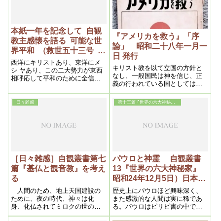
るわけなのですけれども
本紙一年を記念して 自観
『アメリカを救う』「序
教主感懐を語る 可能な世
論」 昭和二十八年一月一
界平和 （救世五十三号 昭
日 発行
和二十五 年三月十一日）
西洋にキリストあり、東洋にメ
キリスト教を以て立国の方針と
シ ヤあり、この二大勢力が東西
なし、一般国民は神を信じ、正
相呼応して平和のために全信徒
義の行われている国としては、
が、真面目にたたかってゆくな
先ず米国を以て第一とせねばな
ら必ず永遠の平和が齎らされる
るまい
ものと思う、いかに無神論国と
日々雑感
第十三篇 ｢世界の六大神秘家｣
いえども、神の怒りに触るるこ
とは嫌だらうからネ、
［日々雑感］自観叢書第七
パウロと神霊 自観叢書
篇『基仏と観音教』を考え
13『世界の六大神秘家』
る
昭和24年12月5日）日本観
音教団編集部客員 須江孝
人間のため、地上天国建設の
歴史上にパウロほど興味深く、
雄
ために、夜の時代、神々は化
また感激的な人間は実に稀であ
身、化仏されてミロクの世の準
る。パウロはピリピ書の中で自
備を進めてくださっていたのだ
分の生れた人種について誇らし