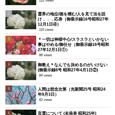
122 views
霊界の地位/徳を積む/人を見て法を説
け．．．応身（御垂示録16号昭和27年
12月1日④）
110 views
＊一切は神様中心/スラスラといかない
事はやめる/御任せ（御垂示録16号昭和
27年12月1日①）
88 views
御教え＊なんでも決めるのがいけない
(御垂示録8号 昭和27年4月1日②)
84 views
人間は想念次第（光新聞25号 昭和24
年9月3日）
82 views
言霊について (未発表 昭和25年)