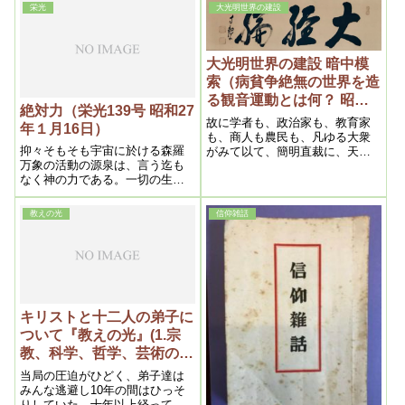
という事に、ようやく最近気づ
げに書いておる。「我は八日め
栄光
大光明世界の建設
かせていただきました。
に割礼を受けたる者にして、イ
スラエルの血統、ベニヤミンの
族、ヘブル人より出でたるヘブ
ル人なり」
大光明世界の建設 暗中模
索（病貧争絶無の世界を造
る観音運動とは何？ 昭和
絶対力（栄光139号 昭和27
十年九月十五日）
故に学者も、政治家も、教育家
年１月16日）
も、商人も農民も、凡ゆる大衆
抑々そもそも宇宙に於ける森羅
がみて以て、簡明直裁に、天地
万象の活動の源泉は、言う迄も
の真理を把握して、些かの迷い
なく神の力である。一切の生成
も生じ得ないという経典こそ、
流転も力の現われであり、万有
真の救世的、大威力を有(も)った
を動かすのも、静止させるのも
ものである。
教えの光
信仰雑話
勿論力である。人間始め凡ゆる
動物から、黴菌に至る迄力によ
って生れ、力によって死滅す
る。要するに力こそ無限絶対な
る支配者である
キリストと十二人の弟子に
ついて『教えの光』(1.宗
教、科学、哲学、芸術の問
題 ) 昭和二十六年五月二十
当局の圧迫がひどく、弟子達は
日
みんな逃避し10年の間はひっそ
りしていた。十年以上経って皆