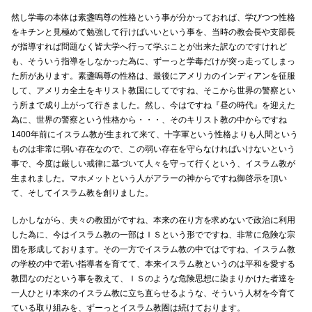
然し学毒の本体は素盞嗚尊の性格という事が分かっておれば、学びつつ性格
をキチンと見極めて勉強して行けばいいという事を、当時の教会長や支部長
が指導すれば問題なく皆大学へ行って学ぶことが出来た訳なのですけれど
も、そういう指導をしなかった為に、ずーっと学毒だけが突っ走ってしまっ
た所があります。素盞嗚尊の性格は、最後にアメリカのインディアンを征服
して、アメリカ全土をキリスト教国にしてですね、そこから世界の警察とい
う所まで成り上がって行きました。然し、今はですね『昼の時代』を迎えた
為に、世界の警察という性格から・・・、そのキリスト教の中からですね
1400年前にイスラム教が生まれて来て、十字軍という性格よりも人間という
ものは非常に弱い存在なので、この弱い存在を守らなければいけないという
事で、今度は厳しい戒律に基づいて人々を守って行くという、イスラム教が
生まれました。マホメットという人がアラーの神からですね御啓示を頂い
て、そしてイスラム教を創りました。
しかしながら、夫々の教団がですね、本来の在り方を求めないで政治に利用
した為に、今はイスラム教の一部はＩＳという形でですね、非常に危険な宗
団を形成しております。その一方でイスラム教の中ではですね、イスラム教
の学校の中で若い指導者を育てて、本来イスラム教というのは平和を愛する
教団なのだという事を教えて、ＩＳのような危険思想に染まりかけた者達を
一人ひとり本来のイスラム教に立ち直らせるような、そういう人材を今育て
ている取り組みを、ずーっとイスラム教圏は続けております。