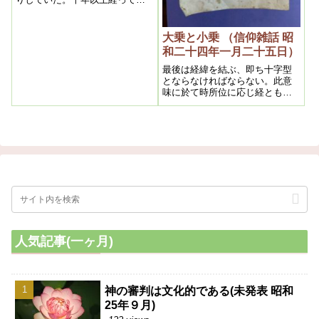
寄り合って教えの元を作ろうと
いうので、みんなでイエスから
聞いた心覚えを書いた。それが
大乗と小乗 （信仰雑話 昭
『バイブル』であるから、キリ
和二十四年一月二十五日）
スト御自身の書いたような訳に
はゆかないであろう
最後は経緯を結ぶ、即ち十字型
とならなければならない。此意
味に於て時所位に応じ経ともな
り、緯ともなるというように、
千変万化、応現自在の活動こそ
真理であって、此十字型の活動
が観音行の本義である。昔から
観世音菩薩は男に非ず女に非
ず、男であり女であるという事
や、聖観音が・・
人気記事(一ヶ月)
神の審判は文化的である(未発表 昭和
25年９月)