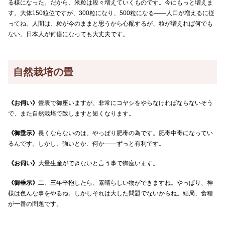
る様になった。だから、米粒は段々増えていくものです。今にもっと増えま
す。大体150粒位ですが、300粒になり、500粒になる――人口が増えるに従
ってね。人間は、粒が今のままと思うから心配するが、粒が増えれば何でも
ない。日本人が何億になっても大丈夫です。
自然栽培の畳
《お伺い》
畳表で御座いますが、非常にコヤシをやらなければならないそう
で、また自然栽培で致しますと短くなります。
《御垂示》
長くならないのは、やっぱり肥毒の為です。肥毒中毒になってい
るんです。しかし、強いとか、何か――ずっと有利です。
《お伺い》
大量生産ができないと言う事で御座います。
《御垂示》
二、三年辛抱したら、素晴らしい物ができますね。やっぱり、神
様は色んな事をやるね。しかしそれは大した問題でないからね。結局、食糧
が一番の問題です。