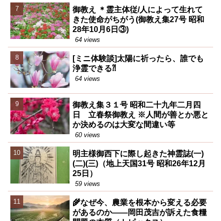
御教え ＊霊主体従/人によって生れて
きた使命がちがう(御教え集27号 昭和
28年10月6日③)
64 views
[ミニ体験談]太陽に祈ったら、誰でも
浄霊できる⁈
64 views
御教え集３１号 昭和二十九年二月四
日 立春祭御教え ※人間が善とか悪と
か決めるのは大変な間違い等
60 views
明主様御西下に際し起きた神霊誌(一)
(二)(三)（地上天国31号 昭和26年12月
25日）
59 views
🌾なぜ今、農業を根本から変える必要
があるのか――岡田茂吉が訴えた食糧