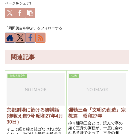
ページをシェア!
「岡田茂吉を学ぶ」をフォローする！
関連記事
御教え集9号
仏教
京都劇場に於ける御講話
彌勒三会『文明の創造』宗
(御教え集9号 昭和27年4月
教篇 昭和27年
30日）
抑々彌勒三会とは、読んで字の
如く三身の彌勒が、一度に会わ
そこで経と緯と結ばなければな
れる意味であって、三身の彌勒
らない。その結ぶ最初の起点で