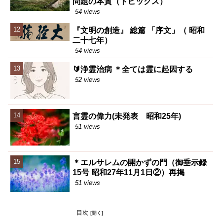
問題の本質（トピックス）
54 views
『文明の創造』 総篇 「序文」（ 昭和
二十七年）
54 views
🔰浄霊治病 ＊全ては霊に起因する
52 views
言霊の偉力(未発表 昭和25年)
51 views
＊エルサレムの開かずの門（御垂示録
15号 昭和27年11月1日②）再掲
51 views
目次