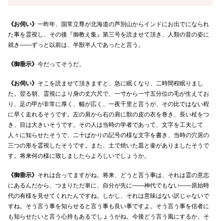
《お伺い》
一昨年、国常立尊が北海道の芦別山からインドにお出でになられ
た事を霊視し、その後『御教え集』第三号を読ませて頂き、人類の昔の姿に
就き――ずっと以前は、半獣半人であったと言う。
《御垂示》
今だってそうだ。
《お伺い》
そこを読ませて頂きますと、急に眠くなり、二時間程眠りまし
た。翌る朝、霊視により身の丈六尺で、一寸から一寸五分位の毛が生えてお
り、足の甲が非常に厚く、幅が広く、一夜千里と言うが、その比ではない程
に早く走れるそうです。左の肩から右の肩に獣の皮の衣を巻き、長い杖をつ
き、目は大きいそうです。その人は当時の学者であって、文字を工夫して
人々に知らせたそうで、二十ばかりの記号の様な文字を書き、当時の穴居の
三つの形を霊視したそうです。また、土で焼いた皿と壷がありましたそうで
す。将来何の様に致しましたらよろしいでしょうか。
《御垂示》
それは合ってますがね。将来、どうと言う事は、それは霊の意志
にあるんだから、つまりただ単に、自分が先に――神代でもない――原始時
代の有様を見せてくれたんですね。しかし、それは意味はない訳じゃないで
すね。そう言う事を知らせると言う事も良い事ですよ。そう言う事を信者に
も知らせたいと言う心持もあるでしょうがね。今後どう言う風にするか、そ