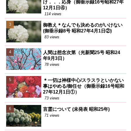
け．．．応身（御垂示録16号昭和27年
12月1日④）
114 views
御教え＊なんでも決めるのがいけない
(御垂示録8号 昭和27年4月1日②)
83 views
人間は想念次第（光新聞25号 昭和24
年9月3日）
78 views
＊一切は神様中心/スラスラといかない
事はやめる/御任せ（御垂示録16号昭和
27年12月1日①）
73 views
言霊について (未発表 昭和25年)
71 views