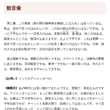
観音像
実に像、この表装（床の間の御神体を御指しになられ）は合っているな。
私は、自分で言うのはおかしいが、この位の絵は日本人にはないですね。も
へた
もっけい
りょうかい
っと
下手
なんです――日本人のはね。支那の
牧渓
、
梁楷
は、約この位ある。
観音さんとしては、牧渓のもありますが、之より下手です。これは実際――
自分で言っちゃおかしいが――この位良く書けたのはないですね。大体、他
の人のはお顔が駄目です。之位の品位を持っているのはないね。
姿は朝鮮ですね。朝鮮の方が良いですね。スマートですよ。法隆寺の夢殿
にありますね。百済観音ですね。東洋一ですね――姿の良いのは。今の人で
も、観音様は、あれをモデルにしてますね。
《お伺い》
インドのアジャンターの。
《御垂示》
あの時代には良い物ができたんですよ。壁画で、有名なものです
ね。アジャンターよりか、もっと前に観音様とは違うが、仏画がありました
ね。仏教は二千六百年だから、観音さんだね。今に手に入るんですが――二
千年位前ですが、チベットと支那の間で、絵画としては古いんです。そう言
うのがお手本になって、インド辺りに発達したんですね。