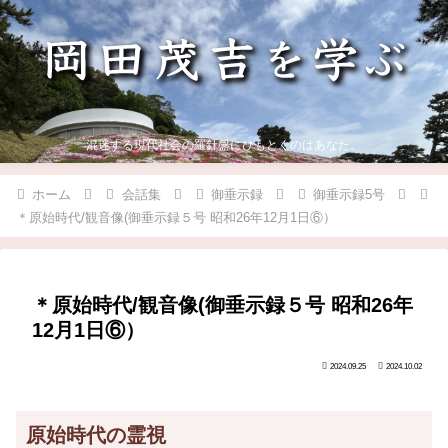
混迷する現代社会の羅針盤にひもとくのはあなた。
ホーム
会話集
御垂示録
御垂示録5号
＊原始時代/観音像(御垂示録５号 昭和26年12月1日⑥）
＊原始時代/観音像(御垂示録５号 昭和26年
12月1日⑥）
2024.09.25
2024.10.02
原始時代の霊視