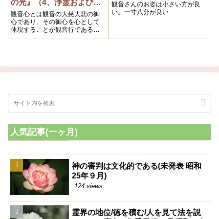
の光』（4、浄霊および信
観音さんのお姿は小さい方が良
仰上の問題）昭和二十六年
い。一寸八分が良い
観音心とは観音の大慈大悲の御
五月二十日
心であり、その御心を心として
体現することが観音行である。
特に観音神業においては絶対に
人を咎めてはならぬ。この人を
尤めるのが一番いけないのであ
る。
人気記事(一ヶ月)
神の審判は文化的である(未発表 昭和
25年９月)
124 views
霊界の地位/徳を積む/人を見て法を説