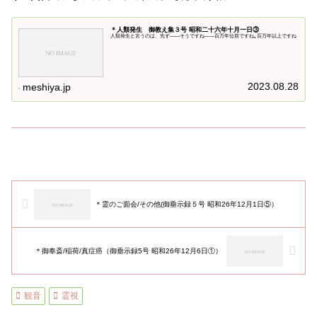
＊人類発生 御教え集３号 昭和二十六年十月一日③
人類発生と言うのは、先ず――そうですね――百万年位前ですね｡百万年以上ですね
2023.08.28
meshiya.jp
＊霊のご面会/その他(御垂示録５号 昭和26年12月1日⑤）
＊御奉斎/稲荷/真症癌（御垂示録5号 昭和26年12月6日①）
観音
霊視