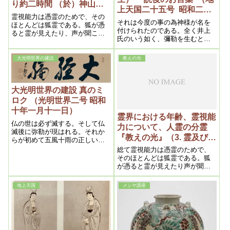
り約二時間 （於）神山
上天国二十五号 昭和二十
荘 上の間 ※その1
霊視能力は憑霊のためで、その
六年六月二十五日） ＊再
それは今度の事の為神様が名を
ほとんどは狐霊である。狐が憑
掲
付けられたのである。全く井上
ると霊が見えたり、声が聞こえ
氏のいう如く、彌勒を生むとい
るのである。精神病者は右の能
う意味である。又小さい観音様
力が顕著である。ゆえに普通人
があったのは、観音御生誕の型
がそうなることは危険である
大光明世界の建設
教えの光
を神様は知らせる為であった。
大光明世界の建設 真のミ
ロク （光明世界二号 昭和
十年一月十一日）
霊界における年齢、霊視能
仏の世は必ず滅する。そして仏
力について、人霊の分霊
滅後に弥勒が現はれる。それか
『教えの光』（3. 霊及び霊
らが初めて五風十雨の正しい
界の問題)昭和二十六年五
世、苦悩のない五六七の世が出
総て霊視能力は憑霊のためで、
現すると予言されて居るんであ
月二十日
そのほとんどは狐霊である。狐
ります。であるからお釈迦様
が憑ると霊が見えたり声が聞こ
も、ミロク出現迄は苦の娑婆で
えるの
あるから夫迄は多くを望むな、
地上天国
メシヤ講座
諦めてをれとお説きになられた
のが仏法の根本であります。