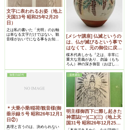
文字に表われるお姿（地上
天国13号 昭和25年2月20
日）
之は私の書いた「光明」のお軸
は単なる文字だけではない。観
[メシヤ講座] 仏滅というの
音様がおいでになる事をお知ら
は、仏が滅びるという事で
せ下すった意味もある。之を多
はなくて、元の御位に戻ら
勢の人が知ると、御神体に対す
る考えがちがうからである。 虹
れるということ 2016年4月
楳木代表しかも『之は、非常に
は、火と水の強い場合、虹にな
②（私達の学び目からウロ
重大な意義があり、勿論（もち
るのであるが、観音様のお働き
ろん）神の深き御旨（おぼしめ
コの内容より）
は火と水であるから、虹が見え
し）に由（よ）るのであって、
るのは、自然現象の虹と同じ理
人間の意図でない事は今更言う
御垂示録5号
霊界通信
由である。最初に光輪が見えお
までもない、何時（いつ）も吾
姿が見え、虹がみえるという順
等（われら）が唱える処の、霊
序も面白い。 蓮華を持っておら
界に於（お）ける夜昼転換の時
れるのは聖観音で、仏法の御働
期に愈（いよい）...
きを表わし、玉は如意宝珠の御
働きで如意輪観音である。 巻物
は昔でいう六韜三略の巻で、実
＊大乗小乗/稲荷/観音様(御
は経綸を書かれてある。
明主様御西下に際し起きた
垂示録５号 昭和26年12月1
神霊誌(一)(二)(三)（地上天
日②）
国31号 昭和26年12月25
真理と言うのは、決められない
日）
「本当であるから、なお詳細に