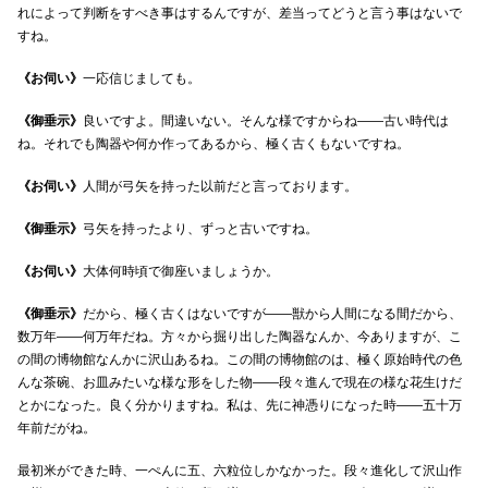
れによって判断をすべき事はするんですが、差当ってどうと言う事はないで
すね。
《お伺い》
一応信じましても。
《御垂示》
良いですよ。間違いない。そんな様ですからね――古い時代は
ね。それでも陶器や何か作ってあるから、極く古くもないですね。
《お伺い》
人間が弓矢を持った以前だと言っております。
《御垂示》
弓矢を持ったより、ずっと古いですね。
《お伺い》
大体何時頃で御座いましょうか。
《御垂示》
だから、極く古くはないですが――獣から人間になる間だから、
数万年――何万年だね。方々から掘り出した陶器なんか、今ありますが、こ
の間の博物館なんかに沢山あるね。この間の博物館のは、極く原始時代の色
んな茶碗、お皿みたいな様な形をした物――段々進んで現在の様な花生けだ
とかになった。良く分かりますね。私は、先に神憑りになった時――五十万
年前だがね。
最初米ができた時、一ぺんに五、六粒位しかなかった。段々進化して沢山作