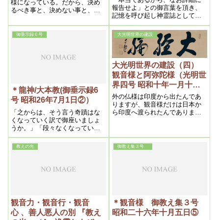
様になっている。だから、決め
報告せよ」との御言葉を頂き、
るべき事と、決めない事と、区
記憶を呼び起し神霊誌として綴
別しなければならない。決める
らして頂きました。
事も、永遠に決める、時間的に
決める、刹那的に決める――と
御垂示録６号
大光明世界の建設
ね。
大光明世界の建設（四）
観音様と阿弥陀様（光明世
界四号 昭和十年一月十一
＊龍神/大本教(御垂示録6
日）
外の仏様は印度から出たんであ
号 昭和26年7月1日②）
りますが、観音様だけは日本か
「之からは、そう言う奇蹟はな
ら印度へ渡られたんでありま
くなっていく訳で御座いましょ
す。阿弥陀様とお釈迦様とは日
うか。」「段々なくなっていき
本の仏様じゃないのでありま
ます――夜の世界のだからね。
す。それで頭の毛が縮れてゐる
しかし、世界の物質の宝は龍宮
んであります。観音様はちぢれ
教えの光
御教え集３号
の乙姫さんが一時握っていた訳
てをりません。よく仏像等で古
なんです。」
いのになると一寸見るとお釈迦
様か観音様か区別の分らないの
があ
観音力・観音行・観音
＊観音様 御教え集３号
心 、善人悪人の別 『教え
昭和二十六年十月五日⑤