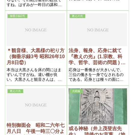
とは言う迄もなく釈迦、阿彌
すね。はずみが一昨日の講和記
陀、観音である。そうして釈迦
念日になるんです。で、神様の
は報身の彌勒であり、阿彌陀は
方ではそういう経綸になってい
御垂示録3号
教えの光
法身の彌勒であり、観音は応身
るんです。つまり世界が伊都能
の彌勒となっている。又釈迦は
売いずのめになるんですね。そ
地の彌勒であり、阿彌陀は月の
こで、つまり十字に結ばる訳で
彌勒であり、観音は日の彌勒で
すね。だから、講和を契機とし
ある。
て、日本とアメリカは一層仲が
良くなるんです。非常に密接に
なる。
＊観音様、大黒様の祀り方
法身、報身、応身に就て
（御垂示録3号 昭和26年10
『教えの光』(1.宗教、科
月8日⑫）
学、哲学、芸術の問題 ) 昭
和二十六年五月二十日
本当は大黒さんを床の間にはま
応身は一番働きが大きいんで、
ずいんですがね。違い棚が良
三位の働きを一身でなされるの
い。大黒さんと観音さんは、
である。応身とは種々の面に応
右、左ではちょっとまずい、位
ずることで一つものに囚われな
から言うと、大黒さんはずっと
い。それで六観音三十三相に化
教えの光
大経綸
下ですからね。家来と同列と言
身(けしん)されるのである。[何
う事は本当じゃないんですね
事も、]融通がきかなくてはいけ
ない。
特別御面会 昭和二六年七
或る神秘（井上茂登吉先
月八日 午後一時三〇分よ
生） 読後のお言葉 （地