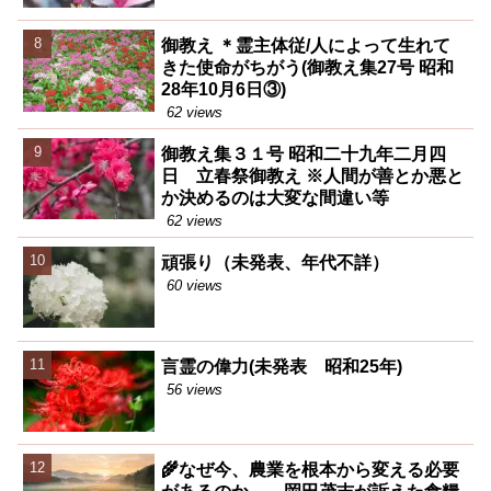
御教え ＊霊主体従/人によって生れて
きた使命がちがう(御教え集27号 昭和
28年10月6日③)
62 views
御教え集３１号 昭和二十九年二月四
日 立春祭御教え ※人間が善とか悪と
か決めるのは大変な間違い等
62 views
頑張り（未発表、年代不詳）
60 views
言霊の偉力(未発表 昭和25年)
56 views
🌾なぜ今、農業を根本から変える必要