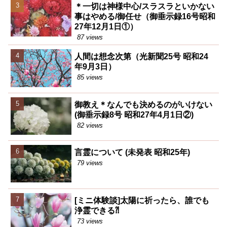
＊一切は神様中心/スラスラといかない
事はやめる/御任せ（御垂示録16号昭和
27年12月1日①）
87 views
人間は想念次第（光新聞25号 昭和24
年9月3日）
85 views
御教え＊なんでも決めるのがいけない
(御垂示録8号 昭和27年4月1日②)
82 views
言霊について (未発表 昭和25年)
79 views
[ミニ体験談]太陽に祈ったら、誰でも
浄霊できる⁈
73 views