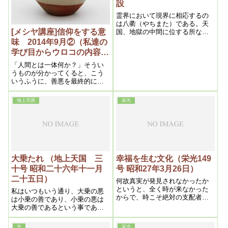
設
霊界において現界に相応するの
は八衢（やちまた）である。天
[メシヤ講座]信仰をする意
国、地獄の中間に位する所なの
である。現在の世間はこの八衢
味 2014年9月②（私達の
であるのがよく現われている。
学び目からウロコの内容よ
天国は上に行く程綺麗になり立
り
派になって行く。
「人間とは一体何か？」そうい
うものが分かってくると、こう
いうふうに、善悪を最終的に決
定づけるまでしてはいけないと
いうことが分かってきます。
地上天国
栄光
大乗たれ （地上天国 三
幸福を生む文化（栄光149
十号 昭和二十六年十一月
号 昭和27年3月26日）
二十五日）
何故真実が発見されなかったか
というと、全く時が来なかった
私はいつもいう通り、大乗の悪
からで、時こそ絶対の支配者で
は小乗の善であり、小乗の悪は
ある。そこで神は私という者を
大乗の善であるという事である
選んで、一切の誤謬を啓示さ
が、此肝腎な点をどうも忘れ勝
れ、而も叡智否神智をも与えら
ちな信者があるが、之は大いに
光
栄光