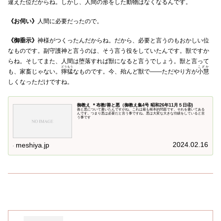
違えた位だからね。しかし、人間の形をした動物はなくなるんです。
《お伺い》
人間に必要だったので。
《御垂示》
神様がつくったんだからね。だから、必要と言うのもおかしい位
なものです。副守護神と言うのは、そう言う役をしていたんです。獣ですか
らね。そしてまた、人間は堕落すれば獣になると言うでしょう。獣と言って
どうもう
こざか
も、家畜じゃない。
獰猛
なものです。今、殆んど獣で――ただやり方が
小慧
しくなっただけですね。
御教え ＊布教/善と悪（御教え集4号 昭和26年11月５日④)
善と悪について書いたんですがね。これは最も根本的問題です。それを書いてある
んです。つまり悪は必要だと言う事ですね。悪は大変な大きな功績をしていると言
う事です
2024.02.16
meshiya.jp