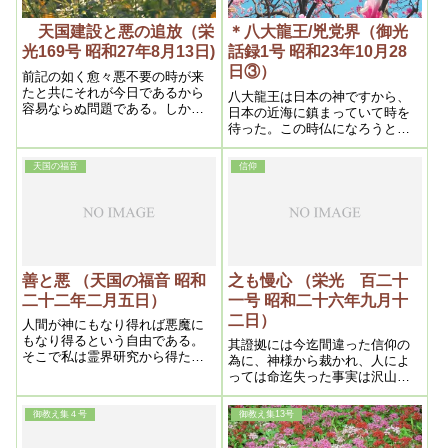
天国建設と悪の追放（栄
＊八大龍王/兇党界（御光
光169号 昭和27年8月13日)
話録1号 昭和23年10月28
日③）
前記の如く愈々悪不要の時が来
たと共にそれが今日であるから
八大龍王は日本の神ですから、
容易ならぬ問題である。しかし
日本の近海に鎮まっていて時を
之は臆測でも希望でもない、現
待った。この時仏になろうとし
実であって、信ずると信ぜざる
てインドへ行ったが、仏のお働
とに拘わらず、それが最早人の
きは具合が悪いので仏滅まで待
天国の福音
信仰
眼に触れかけている。即ち原子
てというわけで日本に帰って来
科学の素晴しい進歩である。従
て鎮まった。これは本当です
って若し戦争が始まるとした
よ、ほかのことでも立証出来ま
ら、今度は戦争ではなく、一切
す。現在は人間として働いてま
の破壊であり、人類の破滅であ
す。ほとんどみな観音教団に入
るが、之も実は悪の輪止まりで
っていますよ。「八人男と女」
あるから寧ろ喜んでいいのであ
は本当は九柱で九大龍王です。
善と悪 （天国の福音 昭和
之も慢心 （栄光 百二十
る。而もこの結果今日迄悪が利
その中の一柱が伊都能売大神で
二十二年二月五日）
一号 昭和二十六年九月十
用して来た文化は一転して善の
す。
自由となり、ここに待望の地上
二日）
人間が神にもなり得れば悪魔に
天国は生れる段階となるのであ
もなり得るという自由である。
其證拠には今迄間違った信仰の
る
そこで私は霊界研究から得た神
為に、神様から裁かれ、人によ
と悪魔なるものについての見解
っては命迄失った事実は沢山あ
を述べてみよう
り、古い信者は幾度も経験して
いるであろう、だから人の善悪
御教え集４号
御教え集13号
を批判する前に、先ず自分の腹
の中の善悪を見る事である。