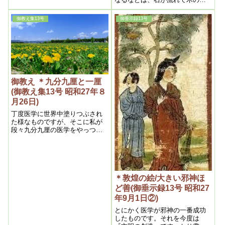
な悪い奴でも、何んな馬鹿な奴
が出ても困る事はないです
が沈むである。つまり薬という
でもその時は必要があって使わ
毒で、一時病気を圧 え苦痛を緩
れるんです。たいてい、時が経
御教え集13号
御垂示録13号
和させるだけの事で、其結果薬
つと分かります。
毒が病気を作り、年中鼬鼠(ｲﾀﾁ)
ゴッコを し乍ら、人間は段々弱
まって了うのである。
御教え ＊九分九厘と一厘
(御教え集13号 昭和27年８
月26日)
丁度医学に世界中塗りつぶされ
た様なものですが、そこに私が
段々九分九厘の医学をやっつけ
て行くのです。で、九分九厘と
一厘という事で一番の問題は医
学なのです。之さえ本当になれ
ば、無論貧乏も無くなりますか
ら、戦争なんかも無くなるので
＊敦煌の絵/大きい邪神ほ
す。医学と言つても、問題は薬
なのです。人間の身体から薬を
ど善(御垂示録13号 昭和27
抜けば全然病気をしなくなるか
年9月1日②)
ら、貧乏もなくなるし、争いを
嫌いになるから戦争も無くな
とにかく医学が邪神の一番成功
る、
したものです。それを今度は