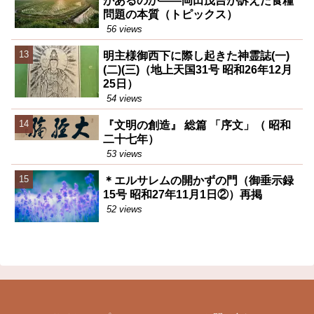
があるのか――岡田茂吉が訴えた食糧
問題の本質（トピックス）
56 views
明主様御西下に際し起きた神霊誌(一)
(二)(三)（地上天国31号 昭和26年12月
25日）
54 views
『文明の創造』 総篇 「序文」（ 昭和
二十七年）
53 views
＊エルサレムの開かずの門（御垂示録
15号 昭和27年11月1日②）再掲
52 views