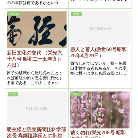
のの本質は何であるかという
る訳にはゆかないが、それに就
と、曩にもかいた如く動物霊の
（つい）ての神の経綸は寔（ま
意欲の表われであって、其行為
こと）に幽玄微妙なるものがあ
大経綸
救世
が動物的であるに見ても明かで
る。之は追々説いてゆくが、茲
ある
（ここ）で前以て知らねばなら
ない事は、抑々（そもそも）宇
宙の構成である。
悪人と善人(救世60号昭和
新旧文化の交代 （栄光六
25年4月29日）
十八号 昭和二十五年九月
負惜しみではないが、我々を悪
六日）
口非難する者もあるが、その度
原子の破壊から絶対免れんとす
毎に我々は少しも怒る気はしな
れば前述の如く悪を善に転化す
い、むしろいかに自分は悪人の
る事である、この力こそメシヤ
邪魔をしているかという誇りを
の力でなくて何であらう、唯然
さえ感ずるからである
し、善悪の大転換が行はれると
対談
栄光
しても善化しない悪人も多数あ
るに違ひないから、此様な見込
みのない者は清算されるより致
し方ないであらう
明主様と読売新聞社科学部
裁く勿れ(栄光208号 昭和
次長 為郷恒淳氏との御対