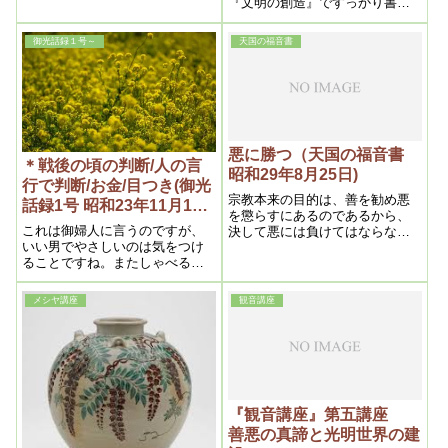
『文明の創造』ですっかり書い
てあります。九分九厘と一厘と
いうのはそういうわけです。医
御光話録１号～
天国の福音書
学というのは人間の生命を握る
のですから、医学に全部生命を
握られているのです。それを私
が離そうとしているのです。九
分九厘を一厘で引っ繰り返そう
とするのです。二千年以上かか
ってこうしたのですが、それを
悪に勝つ（天国の福音書
一遍にして引っ繰り返すのです
＊戦後の頃の判断/人の言
昭和29年8月25日)
から、驚天動地の場面でしょ
行で判断/お金/目つき(御光
う。その小手調べとして『結核
宗教本来の目的は、善を勧め悪
話録1号 昭和23年11月18
信仰療法』をやっているので
を懲らすにあるのであるから、
日①）
す。その内に『文明の創造』を
これは御婦人に言うのですが、
決して悪には負けてはならない
やるのです。『文明の創造』を
いい男でやさしいのは気をつけ
のである。何となれば、善が勝
世界中に行き渡らせて、それか
ることですね。またしゃべるこ
っただけは悪が減るのであるか
ら世界の大破壊となるわけで
とがうまい人も気をつけた方が
ら、それだけ社会はよくなると
す。
いい、話のうまい人はつい人を
いう訳で、かくして地上天国は
メシヤ講座
観音講座
騙すことが多い。話が下手なの
生まれるのである。
は言葉でゆかず実行に表わすか
らたしかです。
『観音講座』第五講座
善悪の真諦と光明世界の建