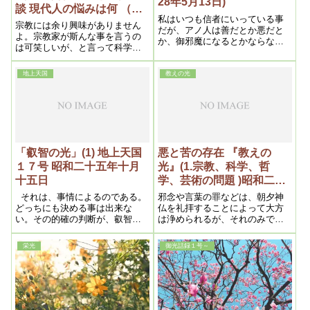
28年5月13日)
談 現代人の悩みは何 （栄
私はいつも信者にいっている事
光百七十九号 昭和二十七
宗教には余り興味がありません
だが、アノ人は善だとか悪だと
年十月二十二日）
よ。宗教家が斯んな事を言うの
か、御邪魔になるとかならない
は可笑しいが、と言って科学で
とかいっている人もあるようだ
も仕様がないのです。特に現代
が、そういう人がまだ少しでも
の青年層などが学校で科学を習
あるのは充分教えが徹底してい
地上天国
教えの光
って社会に出ると結局科学では
ない訳である。そうして度々言
駄目だという事が分って、矢張
う通り、人の善悪を云々するの
り理屈通りに行きませんので、
は、徹頭徹尾神様の地位を冒す
もっと深い大きな何かを欲しい
訳で、大いに間違っているから
と言う希望は必ず起るのです。
充分慎んで貰いたい
では宗教をと言った処でどうも
今迄の宗教と言うものは、あま
「叡智の光」(1) 地上天国
悪と苦の存在 『教えの
りに現実離れがして、行る気に
１７号 昭和二十五年十月
光』(1.宗教、科学、哲
なれないという感じが……非常
十五日
学、芸術の問題 )昭和二十
に多いと思います
六年五月二十日
それは、事情によるのである。
邪念や言葉の罪などは、朝夕神
どっちにも決める事は出来な
仏を礼拝することによって大方
い。その的確の判断が、叡智の
は浄められるが、それのみでは
力である。叡智とは、或程度信
本当でない。やはり人を幸福に
仰が進み誠の心の持ち主になれ
することが肝要で、信仰は拝む
栄光
御光話録１号～
ば、自から判断がつくものであ
のみでは本当に救われぬ。まず
る。
多くの人に喜びを与えなくては
ならぬ。