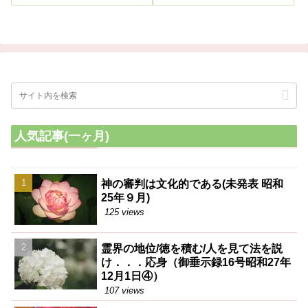
特に観音神業においては絶対に
う案を私は提唱するのだが、之
人を咎めてはならぬ。この人を
こそ社会改善に対する最も有効
尤めるのが一番いけないのであ
手段と思うからである。
る。
人気記事(一ヶ月)
神の審判は文化的である(未発表 昭和
25年９月)
125 views
霊界の地位/徳を積む/人を見て法を説
け．．．応身（御垂示録16号昭和27年
12月1日④）
107 views