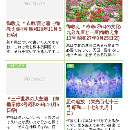
御教え ＊布教/善と悪（御
御教え ＊寿命/⦿(ｽ)の文化/
教え集4号 昭和26年11月５
九分九厘と一厘(御教え集
日④)
13号 昭和27年8月25日②)
善と悪について書いたんですが
悪は文化の進歩にある程度まで
ね。これは最も根本的問題で
必要であって、天国、要するに
す。それを書いてあるんです。
地上天国に必要である程度の文
つまり悪は必要だと言う事です
化を作る迄の必要であって、そ
ね。悪は大変な大きな功績をし
れ以上はいけない。だから悪の
ていると言う事です
御垂示録3号
藥
期限が来たという事も説いてあ
ります。それで悪というものは
必要であったという事と、悪の
期限が来たという事で、始めて
根本が分かるわけです。だから
医学というのは人間を弱らせる
為に必要であったというように
＊三千世界の大芝居 (御
説けば、ちょっと医者の方では
悪の追放 （栄光百七十三
垂示録3号昭和26年10月5
怒る事も出来ないのです。しか
号 昭和二十七年九月十
日⑨)
し今日ではもういけないので
日）
す。もう弱らせる事は止やめる
神様は深いんだから、人間の目
時期が来た。だから止よせと、
何故なれば薬は全部毒であるか
で良いとか悪いとか分かる様で
こういう意味です。ですからこ
らで、毒を服んで身体が健康 に
は――そんな神様ではね。何ん
れを知っていれば、どんな質問
なるなどは、石が流れて木の葉