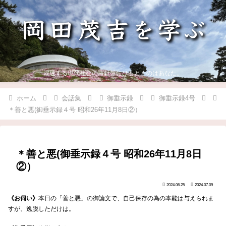
混迷する現代社会の羅針盤にひもとくのはあなた。
ホーム
会話集
御垂示録
御垂示録4号
＊善と悪(御垂示録４号 昭和26年11月8日②）
＊善と悪(御垂示録４号 昭和26年11月8日
②）
2024.06.25
2024.07.09
《お伺い》
本日の「善と悪」の御論文で、自己保存の為の本能は与えられま
すが、逸脱しただけは。