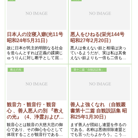
れたのであるから、叡智でも分
反省して貰わなければならない
らない事が私には分るのであ
のである。判り易く言えば、何
る。
事も大局的見地から観察するの
が大乗的観方である
日本人の泣寝入癖(光11号
悪人をひねる(栄光144号
昭和24年5月31日）
昭和27年2月20日）
故に日本が民主的明朗なる社会
悪人は食えない奴と相場は決っ
を造らんとすれば正義の蹂躪じ
ているようだが、実は私は其食
ゅうりんに対し断乎として屈せ
えない奴よりも一倍も二倍も食
ざる事で、即ち善が悪に勝たな
えない人間と思っている。それ
ければならない事である、この
が真の善人であり、之でなくて
教えの光
第十二篇「自観説話集」
風潮が社会に瀰漫びまんするに
は悪い世の中を善くする事は出
於て始めて民主日本となるので
来ないのである。という訳で私
ある。
は世の中の悪人という悪人は、
片ッ端からひねる方針にしてい
る。之が生きた宗教家の在り方
と思うからである
観音力・観音行・観音
善人よ強くなれ （自観叢
心 、善人悪人の別 『教え
書第十二篇 自観説話集 昭
の光』（4、浄霊および信
和25年1月30日）
仰上の問題）昭和二十六年
観音心とは観音の大慈大悲の御
まず善人が団結し連盟を作るの
五月二十日
心であり、その御心を心として
である。名称は悪徳排除連盟と
体現することが観音行である。
でも言ったらよかろう。こうい