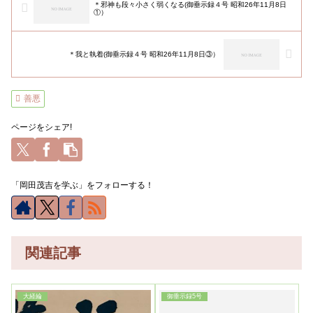
＊邪神も段々小さく弱くなる(御垂示録４号 昭和26年11月8日
①）
＊我と執着(御垂示録４号 昭和26年11月8日③）
善悪
ページをシェア!
「岡田茂吉を学ぶ」をフォローする！
関連記事
大経綸
御垂示録5号