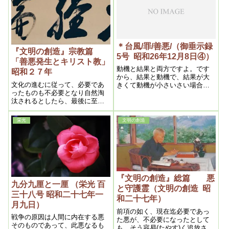
＊台風/罪/善悪/（御垂示録
『文明の創造』宗教篇
5号 昭和26年12月8日④）
「善悪発生とキリスト教」
動機と結果と両方ですよ。です
昭和２７年
から、結果と動機で、結果が大
文化の進むに従って、必要であ
きくて動機が小さいさい場合も
ったものも不必要となり自然淘
あるし、動機が大きくて結果が
汰されるとしたら、最後に至っ
小さいさい場合もある。それ相
て人間と雖（いえど）も自然の
当に罪を蒙る。しかし、どっち
法則から免れる事は出来ないの
かと言うと、動機悪の方が――
栄光
文明の創造
は勿論である。としたら人間に
これが非常に悪い。
対するそれは何かというと、勿
論人間に内在する悪である。曩
（さき）に述べた如く今後の時
代は、悪は有害無益の存在とな
る以上、悪人は淘汰されて了う
のは当然な帰結である
『文明の創造』総篇 悪
九分九厘と一厘 （栄光 百
と守護霊（文明の創造 昭
三十八号 昭和二十七年一
和二十七年）
月九日）
前項の如く、現在迄必要であっ
戦争の原因は人間に内在する悪
た悪が、不必要になったとして
そのものであって、此悪なるも
も、そう容易(たやす)く追放され