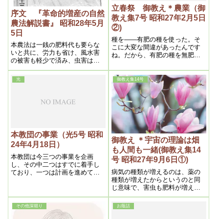
立春祭 御教え＊農業（御
序文 『革命的増産の自然
教え集7号 昭和27年2月5日
農法解説書』 昭和28年5月
②)
5日
種を――有肥の種を使った。そ
本農法は一銭の肥料代も要らな
こに大変な間違があったんです
いと共に、労力も省け、風水害
ね。だから、有肥の種を無肥に
の被害も軽少で済み、虫害は何
すると、具合が悪いんです。丁
分の一に激減する等、一石数鳥
度酒飲みが禁酒する様なもので
の効果があるから、この実行に
すから、やっぱり一時馬鹿みた
光
御教え集14号
よって農民の経済問題は一掃さ
いになっちゃうんですね
れると共に、国全体としての利
益は、一ヵ年何千億に上るか計
り知れないのである
本教団の事業（光5号 昭和
御教え ＊宇宙の理論は畑
24年4月18日）
も人間も一緒(御教え集14
本教団は今三つの事業を企画
号 昭和27年9月6日①)
し、その中二つはすでに着手し
病気の種類が増えるのは、薬の
ており、一つは計画を進めてい
種類が増えたからというのと同
る、それについて解説してみよ
じ意味で、害虫も肥料が増えた
う。
為に増えたという事になるので
す。では火素が増えると何故害
その他深堀り
お蔭話
虫が増えるかというのは、あえ
て熱の為ばかりではないので