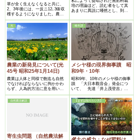
私によって提唱された無肥料栽
草が全く生えなくなると共に、
培の理論ほど、読む者をして其
2、3年後には、一反ニ12､3俵収
あまりに異説に唖然とし、到底
穫するようになりました。農協
信じられないといふのが一般の
職員が、収量が多いので、どの
観方である。事ほど左様に、農
ように作っているのかと確かめ
作物ばかりではない、人間自体
光
略年譜
にきました。その時の様子は稲
が肥料中毒に罹ってしまってゐ
の株が大きく、穂が地面に付く
るのである。
程垂れ下がりずっしりと重く、
食べると甘味が濃い。
農業の新発見について(光
メシヤ様の現界御事蹟 昭
45号 昭和25年1月14日)
和9年・10年
農業は人体と同様で飽迄も自然
昭和9年、10年のメシヤ様の御事
でなければならないに拘かかわ
蹟 「大日本觀音会」発会につ
らず、人為的方法に意を用いた
いて、 先達「井上茂登吉」、
がる、右の二倍増産も実は無肥
「岡庭真次郎」両先生の寄稿文
料による効果の方が多い事はい
を掲載。当時のご様子が鮮明
自然農法解説
【まずは知りたい方】
う迄もない、肥料迷信に罹った
に。
人の眼からみれば肥料なしの増
産は電力によるからだと誤認し
たもの
寄生虫問題 （自然農法解
🌾土の威力：なぜ肥料は