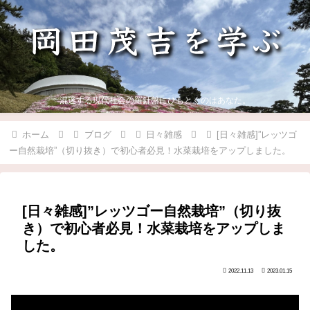
混迷する現代社会の羅針盤にひもとくのはあなた。
ホーム
ブログ
日々雑感
[日々雑感]”レッツゴ
ー自然栽培”（切り抜き）で初心者必見！水菜栽培をアップしました。
[日々雑感]”レッツゴー自然栽培”（切り抜
き）で初心者必見！水菜栽培をアップしま
した。
2022.11.13
2023.01.15