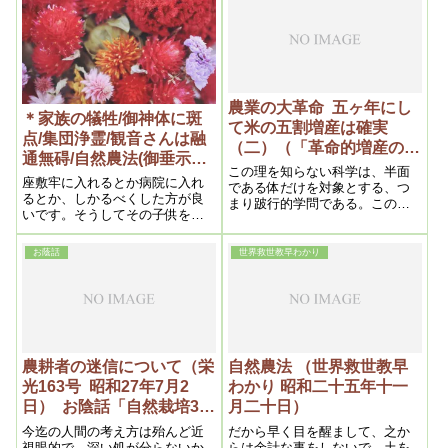
農業の大革命 五ヶ年にし
＊家族の犠牲/御神体に斑
て米の五割増産は確実
点/集団浄霊/観音さんは融
（二）（「革命的増産の自
通無碍/自然農法(御垂示録
然農法解説書」昭和28年5
この理を知らない科学は、半面
14号 昭和27年10月1日⑤)
座敷牢に入れるとか病院に入れ
月5日）
である体だけを対象とする、つ
るとか、しかるべくした方が良
まり跛行的学問である。この様
いです。そうしてその子供を一
な不完全な科学と伝統的考え方
人犠牲にするという肚になる事
の為、肥料によって土を弱らし
です。
て来たのである。この原理を私
お蔭話
世界救世教早わかり
は発見し、ここに自然栽培法が
生まれたのであるから、これこ
そ真の科学であり、世界的大発
見であろう。
農耕者の迷信について（栄
自然農法 （世界救世教早
光163号 昭和27年7月2
わかり 昭和二十五年十一
日） お陰話「自然栽培3カ
月二十日）
年の回顧」
今迄の人間の考え方は殆んど近
だから早く目を醒まして、之か
視眼的で、深い処が分らないか
らは余計な事をしないで、土を