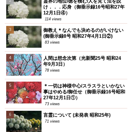
霊界の地位/徳を積む/人を見て法を説
け．．．応身（御垂示録16号昭和27年
12月1日④）
114 views
御教え＊なんでも決めるのがいけない
(御垂示録8号 昭和27年4月1日②)
83 views
人間は想念次第（光新聞25号 昭和24
年9月3日）
78 views
＊一切は神様中心/スラスラといかない
事はやめる/御任せ（御垂示録16号昭和
27年12月1日①）
73 views
言霊について (未発表 昭和25年)
71 views