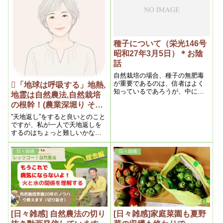
す。他に立派な理由があるので
す。それを今から話します。大
体虫が湧く――黴菌も虫です
が、その湧く理由は浄化作用で
す
種子について（栄光146号
昭和27年3月5日）＊お陰
話
自然栽培の場合、種子の無肥毒
が重要であるのは、信者はよく
🪏「地球は呼吸する」地熱,
知っているであろうが、中には
地霊は自然農法,自然栽培
初めて試作する場合、それにあ
の根幹！(農業深堀り その
まり重きを置かない人もあるよ
２)
うだから、大いに注意して貰い
”天地返し”をすると良いとのこと
たいのである。そこで出来るだ
ですが、私が一人で天地返しを
け肥毒のない種子を選ぶ事
するのはちょっと難しいかなと
思うので､根を延ばす緑肥を畝に
も植えてみたら、肥毒層を壊す
日々雑感
日々雑感
ことができるのではと思った
[日々雑感] 自然農法の切り
[日々雑感]家庭菜園も夏野