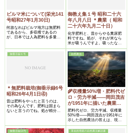
然農法で取れたものを大分食べ
る様になりましたがね。大分美
味いから肉より野菜を食べたい
ビルマ米について(栄光141
御教え集１号 昭和二十六
んですが、以前ときたら、野菜
号昭和27年1月30日)
年八月八日 ＊農業（ 昭和
は不味いんです。だから、つい
二十六年九月二十日）
御馳走ちそうと言ったら、動物
何故なればビルマ地方は無肥料
性の物を食べる様になるんです
であるから、多収穫であるの
化学肥料と、昔からやる糞尿肥
が、日本では人為肥料を多量に
料ですね。処が、それが米なら
施す以上、駄目に決っている。
米が吸うんですよ。吸ったなら
其理由で前記の如く本教農民で
人間の体に入って来るんです
あるから、無肥料の為多収穫と
よ。これが中々大きい。反って
御垂示録６号
自然農法
なったのである。
アメリカの方で、そう言う風に
唱え出して来た訳ですね。です
から、肥料の毒が人間の体に入
ると言う事は非常に大きな事で
すね
＊無肥料栽培(御垂示録6号
🌾収穫量50%増・肥料代ゼ
昭和26年4月1日④)
ロ・労力半減――岡田茂吉
昔は肥料をやったと言うのは、
が1951年に描いた農業の
その為なんです。肥料は固まら
未来（トピックス）
肥料代ゼロ、労力半減、収穫量
ないと言うのでね。処が精分を
50%増――岡田茂吉が1951年に
殺すから、本当の物ができな
示した自然農法の答えは、現代
い。だから精分を殺さず、固ま
の食糧問題にも響きます。
らせない様にするのが一番良
い。
御垂示録14号
革命的増産の自然農法解説書