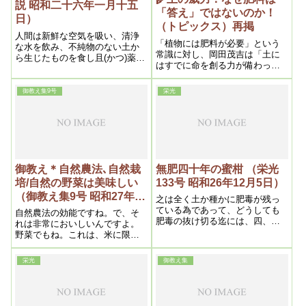
説 昭和二十六年一月十五
「答え」ではないのか！
日）
（トピックス）再掲
人間は新鮮な空気を吸い、清浄
「植物には肥料が必要」という
な水を飲み、不純物のない土か
常識に対し、岡田茂吉は「土に
ら生じたものを食し且(かつ)薬剤
はすでに命を創る力が備わって
のごとき異物を成可(なるべく)用
いる」と説きました。 肥料を麻
いないようにすれば、無病息災
薬に例えた鋭い洞察から、なぜ
たる事は勿論で、寿齢も百歳以
御教え集9号
栄光
「余計なものを足さない」こと
上は決して不可能ではないので
が健康な食につながるのか、そ
ある。
の理由を探ります。
御教え＊自然農法､自然栽
無肥四十年の蜜柑 （栄光
培/自然の野菜は美味しい
133号 昭和26年12月5日）
（御教え集9号 昭和27年4
之は全く土か種かに肥毒が残っ
月25日①）
ている為であって、どうしても
自然農法の効能ですね。で、そ
肥毒の抜け切る迄には、四、五
れは非常においしいんですよ。
年以上経たなければならない。
野菜でもね。これは、米に限ら
それで初めて本当の味が出るの
ない。いっさいの作物ですね。
である。
ところが今迄肥料を使っている
栄光
御教え集
為に不味まずいんですね。不味
いからして、どうしても肉や魚
を食いたがるんです。私でもそ
うですからね。やはり、近頃自