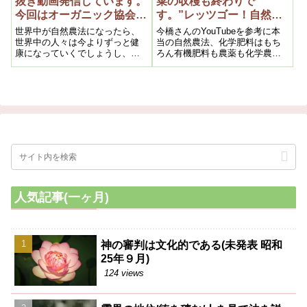
抜き動画発信しています。
菜の収穫も終わりで
今回はオーガニック協会の
す。”レッツゴー！自然農
方々が自然農法の素晴らし
法”イギリスの展開をアッ
世界中が自然農法になったら、
今橋さんのYouTubeを参考に本
さに驚いて、自然農法の講
プ
世界中の人々は今よりずっと健
当の自然農法、化学肥料はもち
康になっていくでしょうし、自
ろん有機肥料も農薬も化学農薬
習をお願いされるようにな
然環境もぐっと良くなっていく
に代わる資材なども何も使わず
った動画です。
だろうと思うと楽しみですね。
土だけの栽培です。
人気記事(一ヶ月)
神の審判は文化的である(未発表 昭和
25年９月)
124 views