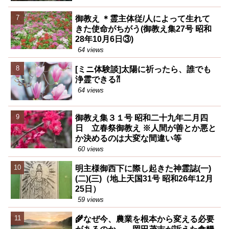
御教え ＊霊主体従/人によって生れて
きた使命がちがう(御教え集27号 昭和
28年10月6日③)
64 views
[ミニ体験談]太陽に祈ったら、誰でも
浄霊できる⁈
64 views
御教え集３１号 昭和二十九年二月四
日 立春祭御教え ※人間が善とか悪と
か決めるのは大変な間違い等
60 views
明主様御西下に際し起きた神霊誌(一)
(二)(三)（地上天国31号 昭和26年12月
25日）
59 views
🌾なぜ今、農業を根本から変える必要