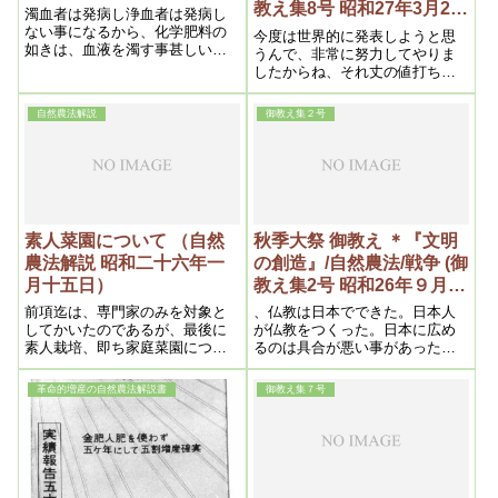
教え集8号 昭和27年3月23
濁血者は発病し浄血者は発病し
日①)
ない事になるから、化学肥料の
今度は世界的に発表しようと思
如きは、血液を濁す事甚しいの
うんで、非常に努力してやりま
で、近来伝染病や、結核の如
したからね、それ丈の値打ちが
き、細菌による病人が殖えるの
あると思うんです。今迄の書き
もそれが原因である
方と違って、思い切って、少し
自然農法解説
御教え集２号
も斟酌しんしゃくしないで、有
りの儘、医学の欠点から――大
体結核が主になってますけれど
も、全般的の病気に関して書い
てあります。理論医科学と言っ
た具合に説いてある積りです。
素人菜園について （自然
秋季大祭 御教え ＊『文明
農法解説 昭和二十六年一
の創造』/自然農法/戦争 (御
月十五日）
教え集2号 昭和26年９月23
日②)
前項迄は、専門家のみを対象と
、仏教は日本でできた。日本人
してかいたのであるが、最後に
が仏教をつくった。日本に広め
素人栽培、即ち家庭菜園につい
るのは具合が悪い事があったの
てかいてみる
で、神様はインドに行かれて、
仏教を始めたんです。それで、
革命的増産の自然農法解説書
御教え集７号
化身――化仏と言う訳ですね。
化仏と言うのは、日本の神様が
インドに行って仏になったから
化仏と言うので、それが本当で
す。