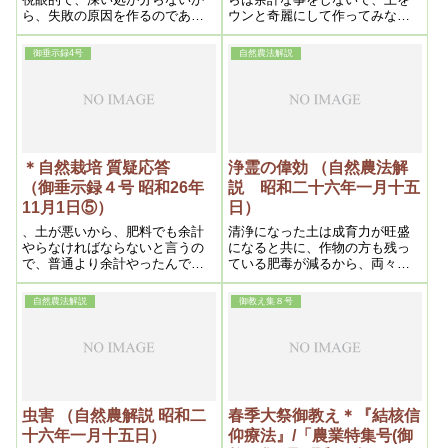
ら、失敗の原因を作るのであ
ウンと奇麗にして作ってみなさ
る。それが科学文明の通弊でも
い。今の倍や三倍はお茶ノコサ
あるから、何よりも其点に気が
イサイだよ。又虫が湧いたと
御垂示録4号
自然農法解説
付かねばならない。処が我自然
いゝ、ヤレ消毒薬などといって
農法の原理は、実際と游離した
変な粉をブン撒の馬鹿野郎はあ
ものではなく、実際と抱合って
るまい」と土はホザクんだから
いるのであるから、驚異的成果
を得るのである。全く科学以上
の科学といってもいいのであ
る。
＊自然栽培 質疑応答
浄霊の偉効 （自然農法解
（御垂示録４号 昭和26年
説 昭和二十六年一月十五
11月1日⑤）
日）
、土が悪いから、肥料でも余計
清浄になった土は成育力が旺盛
やらなければならないと言うの
になると共に、作物の方も残っ
で、普通より余計やったんです
ている肥毒が減るから、両々相
ね。それを抜くには、普通より
俟って、霊主体従の法則によ
余計かかりますね。山なら、客
り、成育が旺盛になるのである
自然農法解説
御教え集８号
土きゃくどは楽だから、結構で
すよ。そうして、肥料をやらな
かったら、馬鹿に良くなります
虫害 （自然農解説 昭和二
春季大祭御教え＊『結核信
十六年一月十五日）
仰療法』/「農業特集号(御