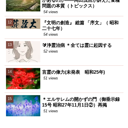
があるのか――岡田茂吉が訴えた食糧
問題の本質（トピックス）
54 views
『文明の創造』 総篇 「序文」（ 昭和
二十七年）
54 views
🔰浄霊治病 ＊全ては霊に起因する
52 views
言霊の偉力(未発表 昭和25年)
51 views
＊エルサレムの開かずの門（御垂示録
15号 昭和27年11月1日②）再掲
51 views