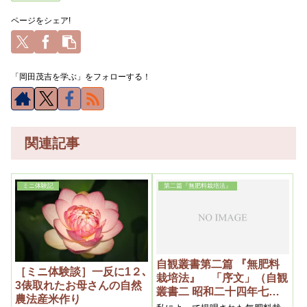
ページをシェア!
「岡田茂吉を学ぶ」をフォローする！
関連記事
ミニ体験記
第二篇『無肥料栽培法』
自観叢書第二篇 『無肥料
［ミニ体験談］一反に1２､
栽培法』 「序文」（自観
3俵取れたお母さんの自然
叢書二 昭和二十四年七月
農法産米作り
一日）