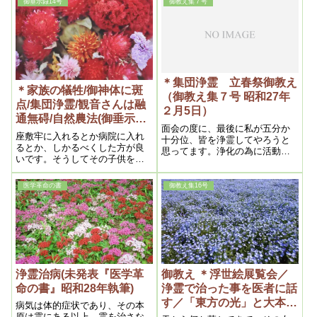
御垂示録14号
御教え集７号
＊集団浄霊 立春祭御教え
＊家族の犠牲/御神体に斑
（御教え集７号 昭和27年
点/集団浄霊/観音さんは融
２月5日）
通無碍/自然農法(御垂示録
面会の度に、最後に私が五分か
14号 昭和27年10月1日⑤)
座敷牢に入れるとか病院に入れ
十分位、皆を浄霊してやろうと
るとか、しかるべくした方が良
思ってます。浄化の為に活動に
いです。そうしてその子供を一
影響するといけないですから
人犠牲にするという肚になる事
です。
医学革命の書
御教え集16号
浄霊治病(未発表『医学革
御教え ＊浮世絵展覧会／
命の書』昭和28年執筆)
浄霊で治った事を医者に話
す／「東方の光」と大本教
病気は体的症状であり、その本
(御教え集16号 昭和27年11
原は霊にある以上、霊を治さな