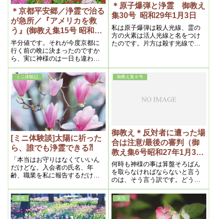
＊原子爆弾と浄霊 御教え
＊京都平安郷／浄霊で治る
集30号 昭和29年1月3日
が急所／『アメリカを救
私は原子爆弾は殺人光線、霊の
う』(御教え集15号 昭和27
方の火素は活人光線と名をつけ
年10月25日)
半分値です。それが今度京都に
たのです。片方は殺す光線で、
行く前の晩に決まったのですか
こっちは生かす光線で、反対な
ら、実に神様のは一日も違わな
わけです。それが丁度同じ頃に
いわけです。
地球上に現われたという事は非
常に意味があるわけです
ミニ体験記
御教え集６号
御教え＊反対者に遭った場
[ミニ体験談]太陽に祈った
合は注意/最後の審判（御
ら、誰でも浄霊できる⁈
教え集6号昭和27年1月3日
「本当はお守りはなくていいん
③）
何時も神様の事は算盤そろばん
だけどな。入会者の氏名、年
を取らなければならないと言う
齢、職業を私に報告するだけで
のは、そう言う訳です。どうし
良い」とのお言葉があったので
ても、大乗は小悪を伴うんで
す。
す。大愛でいっても、少しの悪
栄光
栄光
はどうも止むを得ない。ですか
ら、多く助け様と思って、利他
愛でやった処で、少しは――随