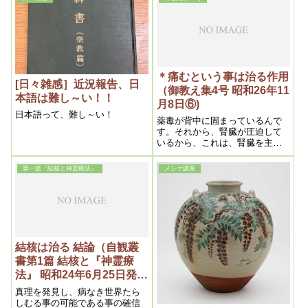
したいと只今奮闘中です
んです。だから、神様の思し召
し通りになる。どうにもならな
くて困るから、ならせよう、な
らせようとする処に、その人に
値打ちがあるんだからね。
＊痛むという事は治る作用
[日々雑感］近況報告、日
（御教え集4号 昭和26年11
本語は難し～い！！
月8日⑥)
日本語って、難し～い！
薬毒が背中に固まっているんで
す。それから、腎臓が圧迫して
いるから、これは、腎臓を主
に、背中の痛い処、そこをやれ
ば、きっと治ります。痛んで来
第一篇『結核と神霊療法』
メシヤ講座
れば結構ですよ。浄化が起こっ
たんだからね。相当痛むでしょ
うが、よくそれを言い聞かせ
て、痛むと言う事は、治る作用
だと言う事を納得させる様に説
明してやって、
結核は治る 結論（自観叢
書第1篇 結核と『神霊療
法』 昭和24年6月25日発
行）
真理を発見し、病なき世界たら
しむる事の可能である事の確信