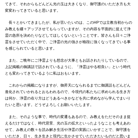
てきて、それからもどんどん光の玉は大きくなり、御守護のいただき方も大
変変わってきていると思います。
長々とかいてきましたが、私が言いたいのは、このHPでは立教当初からの
み教えを縷々アップさせてもらっていますが、その内容を平面的に捉えて浄
霊の急所を決めたりなどしてほしくないということです。皆さんも日々ご浄
霊をさせていただく中で、ご浄霊の光の強さが格段に強くなってきている事
を感じられていると思います。
また、ご晩年にご浄霊よりも想念が大事ともお話されたりしているので、
上記掲載の御講話で話されているように、「浄霊はやる程良い」という時代
とも変わってきているように私はおもいます。
これからの掲載になりますが、御昇天になられるまでに御講話もどんどん
進化されていかれるとおもわれるので、今現代の私たちに求められる生き方
は何か、浄霊の在り方はどうあるべきかなどを共に求めながら学んでまいり
たいと思います。どうぞよろしくお願いいたします。
また、そのような事で、時代の変遷もあるので、み教えをただそのまま捉
えるだけではなく、時代背景、光の玉の拡大といったようなことも考えあわ
せて、み教えの数々を読み解き生活や浄霊の実践にいかすことで、御守護を
いただき、日々、生き生きと現代に生かさせていただきたいものだと思いま