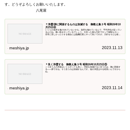
す。どうぞよろしくお願いいたします。
八尾屋
＊浄霊/肺に関係するものは加減する 御教え集３号 昭和26年10
月25日④
いくらか急所を逸(そ)れていないかな。急所を逸れているんで、平均浄化が起ってい
るんだね。痛い処をやっているでしょう。今言った様な方針でやって御覧なさい。
非常に苦しかったりする場合には臨機応変にやって良いですが、方針をそんな様な
具合にして続けて、結果が良かったら
2023.11.13
meshiya.jp
＊良く浄霊する 御教え集３号 昭和26年10月25日⑤
こう言う人の浄霊はいくらやっても良い。浄霊を加減すると言うのは、胸に関係す
る――肺ですね。そう言うのは加減するんです。他の浄霊はやる程良いんですから
ね。
2023.11.14
meshiya.jp