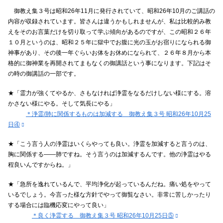
御教え集３号は昭和26年11月に発行されていて、昭和26年10月のご講話の
内容が収録されています。皆さんは違うかもしれませんが、私は比較的み教
えをそのお言葉だけを切り取って学ぶ傾向があるのですが、この昭和２６年
１０月というのは、昭和２５年に獄中でお腹に光の玉がお宿りになられる御
神事があり、その後一年ぐらいお体をお休めになられて、２６年８月から本
格的に御神業を再開されてまもなくの御講話という事になります。下記はそ
の時の御講話の一部です。
★「霊力が強くてやるか、さもなければ浄霊をなるだけしない様にする。溶
かさない様にやる。そして気長にやる」
＊浄霊/肺に関係するものは加減する 御教え集３号 昭和26年10月25
日④
★「こう言う人の浄霊はいくらやっても良い。浄霊を加減すると言うのは、
胸に関係する――肺ですね。そう言うのは加減するんです。他の浄霊はやる
程良いんですからね。」
★「急所を逸れているんで、平均浄化が起っているんだね。痛い処をやって
いるでしょう。今言った様な方針でやって御覧なさい。非常に苦しかったり
する場合には臨機応変にやって良い」
＊良く浄霊する 御教え集３号 昭和26年10月25日⑤