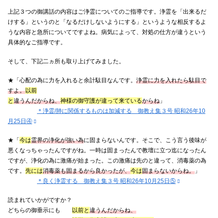
上記３つの御講話の内容はご浄霊についてのご指導です。浄霊を「出来るだ
けする」というのと「なるだけしないようにする」というような相反するよ
うな内容と急所についてですよね。病気によって、対処の仕方が違うという
具体的なご指導です。
そして、下記二ヵ所も取り上げてみました。
★「心配の為に力を入れると余計駄目なんです。
浄霊に力を入れたら駄目で
すよ。
以前
と
違うんだからね、
神様の御守護が違って来ている
からね
」
＊浄霊/肺に関係するものは加減する 御教え集３号 昭和26年10
月25日④
★「
今は
霊界の浄化が強い為
に固まらないんです。そこで、こう言う後味が
悪くなっちゃったんですがね。一時は固まったんで教壇に立つ迄になったん
ですが、浄化の為に激痛が始まった。この激痛は先のと違って、消毒薬の為
です。
先には
消毒薬も固まるから良かったが、
今は
固まらないからね。
」
＊良く浄霊する 御教え集３号 昭和26年10月25日⑤
読まれていかがですか？
どちらの御垂示にも
以前と
違うんだからね、