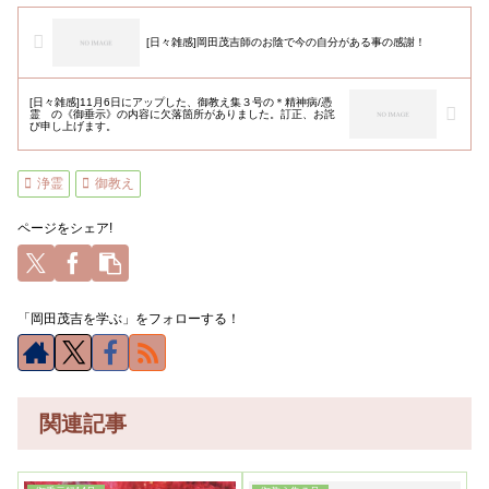
[日々雑感]岡田茂吉師のお陰で今の自分がある事の感謝！
[日々雑感]11月6日にアップした、御教え集３号の＊精神病/憑
霊 の《御垂示》の内容に欠落箇所がありました。訂正、お詫
び申し上げます。
浄霊
御教え
ページをシェア!
「岡田茂吉を学ぶ」をフォローする！
関連記事