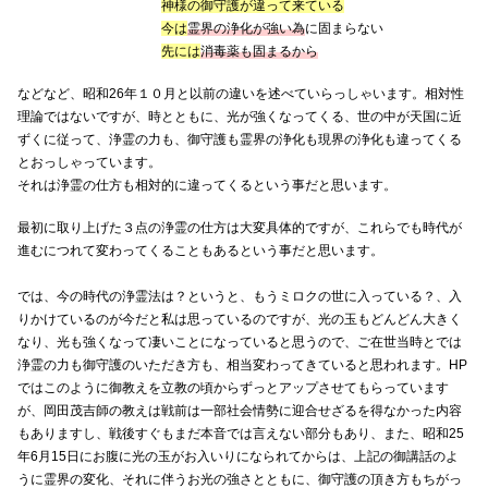
神様の御守護が違って来ている
今は
霊界の浄化が強い為
に固まらない
先には
消毒薬も固まるから
などなど、昭和26年１０月と以前の違いを述べていらっしゃいます。相対性
理論ではないですが、時とともに、光が強くなってくる、世の中が天国に近
ずくに従って、浄霊の力も、御守護も霊界の浄化も現界の浄化も違ってくる
とおっしゃっています。
それは浄霊の仕方も相対的に違ってくるという事だと思います。
最初に取り上げた３点の浄霊の仕方は大変具体的ですが、これらでも時代が
進むにつれて変わってくることもあるという事だと思います。
では、今の時代の浄霊法は？というと、もうミロクの世に入っている？、入
りかけているのが今だと私は思っているのですが、光の玉もどんどん大きく
なり、光も強くなって凄いことになっていると思うので、ご在世当時とでは
浄霊の力も御守護のいただき方も、相当変わってきていると思われます。HP
ではこのように御教えを立教の頃からずっとアップさせてもらっています
が、岡田茂吉師の教えは戦前は一部社会情勢に迎合せざるを得なかった内容
もありますし、戦後すぐもまだ本音では言えない部分もあり、また、昭和25
年6月15日にお腹に光の玉がお入いりになられてからは、上記の御講話のよ
うに霊界の変化、それに伴うお光の強さとともに、御守護の頂き方もちがっ