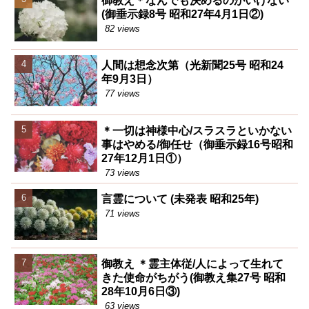
御教え＊なんでも決めるのがいけない
(御垂示録8号 昭和27年4月1日②)
82 views
人間は想念次第（光新聞25号 昭和24
年9月3日）
77 views
＊一切は神様中心/スラスラといかない
事はやめる/御任せ（御垂示録16号昭和
27年12月1日①）
73 views
言霊について (未発表 昭和25年)
71 views
御教え ＊霊主体従/人によって生れて
きた使命がちがう(御教え集27号 昭和
28年10月6日③)
63 views