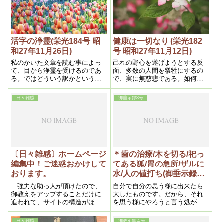
分、情けないと思う様な人もあ
りますが、大局から見て有利の
方をやっていくより仕方がな
い。それでないと、かえって神
様の御神意に適わない事にな
活字の浄霊(栄光184号 昭
健康は一切なり (栄光182
る。だから、神様は人類全部を
和27年11月26日)
号 昭和27年11月12日)
助けるとは言われない。助かる
私のかいた文章を読む事によっ
己れの野心を遂げようとする反
者と滅びる者とできると言うん
て、目から浄霊を受けるのであ
面、多数の人間を犠牲にするの
です。それが、最後の審判です
る。ではどういう訳かというと
で、実に無慈悲である。如何に
よ
凡ては文章を通じてかく人の想
英雄でも精神に欠陥があるから
念が其儘まま映るものであるか
であって、一種の精神病者であ
日々雑感
御垂示録8号
らで、この点充分知らねばなら
る。又自分さえよければ人はど
ないのである。之を霊的にみれ
うでもいいという愛も慈悲もな
ば、つまりかく人の霊が活字を
い利己一点張の人間も、ヤハリ
通して読む人の霊に通ずるの
精神の何処どこかに欠陥がある
で、この意味に於て私がかく文
からである。面白い事には私が
章は神意其儘であるから、其人
長い間の経験によって分った事
の霊は浄まるのである。
だが、精神に欠陥のある人は必
〔日々雑感〕ホームページ
＊歯の治療/木を切る/祀っ
ず肉体的にも欠陥がある。処が
編集中！ご迷惑おかけして
てある狐/胃の急所/ザルに
英雄でも悪人でも、非常に健康
おります。
水/人の値打ち(御垂示録8
な人があるのは、多量の毒素が
ありながら、非常に強く固まっ
号 昭和27年3月1日⑦)
強力な助っ人が頂けたので、
自分で自分の思う様に出来たら
ている為である。
御教えをアップすることだけに
大したものです。だから、それ
追われて、サイトの構造がほっ
を思う様にやろうと言う処が人
たらかしになっていたホームペ
生なんだから、それで良いんで
ージをできるだけ見やすい形に
す。何も心配する事は要らない
日々雑感
御教え集４号