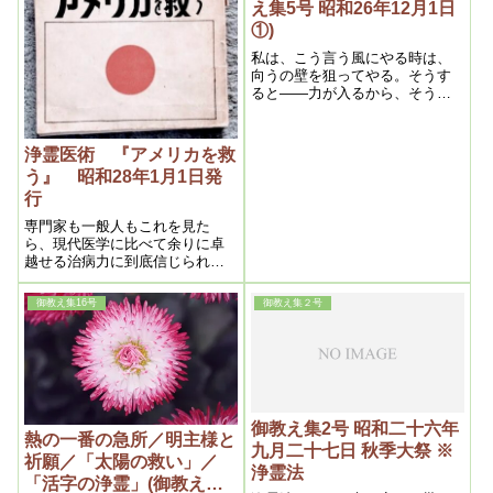
え集5号 昭和26年12月1日
①)
私は、こう言う風にやる時は、
向うの壁を狙ってやる。そうす
ると――力が入るから、そうで
はいけない。力を抜いてする。
一つの練習ですね。
浄霊医術 『アメリカを救
う』 昭和28年1月1日発
行
専門家も一般人もこれを見た
ら、現代医学に比べて余りに卓
越せる治病力に到底信じられな
いであろう。しかも施術の方法
は患者から数尺離れて、空間に
御教え集16号
御教え集２号
手を翳すだけで、時間は十分乃
至三十分位の短時間で終り、何
等の器具も費用も要らないで、
一人で一日数十人の患者を施術
出来るのであるから、これこそ
最も進歩せる理想的医術であ
る。
御教え集2号 昭和二十六年
熱の一番の急所／明主様と
九月二十七日 秋季大祭 ※
祈願／「太陽の救い」／
浄霊法
「活字の浄霊」(御教え集