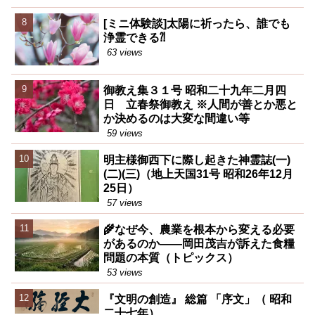
[ミニ体験談]太陽に祈ったら、誰でも
浄霊できる⁈
63 views
御教え集３１号 昭和二十九年二月四
日 立春祭御教え ※人間が善とか悪と
か決めるのは大変な間違い等
59 views
明主様御西下に際し起きた神霊誌(一)
(二)(三)（地上天国31号 昭和26年12月
25日）
57 views
🌾なぜ今、農業を根本から変える必要
があるのか――岡田茂吉が訴えた食糧
問題の本質（トピックス）
53 views
『文明の創造』 総篇 「序文」（ 昭和
二十七年）