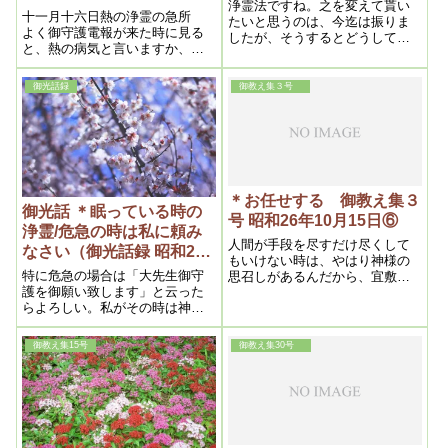
浄霊法ですね。之を変えて貰い
16号 昭和27年11月16日①)
十一月十六日熱の浄霊の急所
たいと思うのは、今迄は振りま
よく御守護電報が来た時に見る
したが、そうするとどうしても
と、熱の病気と言いますか、そ
力が入るんです。之からは、光
の苦しみというのが一番多い様
が強くなつて来ると、力を入れ
です。ですから熱を取る事で
ると、人間に遮ぎられる。振ら
御光話録
御教え集３号
す。熱の原因を今教えようと思
ないで、すつとした方が、力が
ってますが、熱はほとんど頸く
抜けるんです。だから、之から
びの廻りが十中八、九です。頸
は動かさないと言うのを原則に
の廻りの次が頭、腰...
して
＊お任せする 御教え集３
御光話 ＊眠っている時の
号 昭和26年10月15日⑥
浄霊/危急の時は私に頼み
人間が手段を尽すだけ尽くして
なさい（御光話録 昭和23
もいけない時は、やはり神様の
年11月8日②）
特に危急の場合は「大先生御守
思召しがあるんだから、宜敷く
護を御願い致します」と云った
神様にお任せします。と言うそ
らよろしい。私がその時は神様
れで良いんです。
の代理になりますから。然し普
段何でもないのにやられてはこ
御教え集15号
御教え集30号
っちは困りますがね。