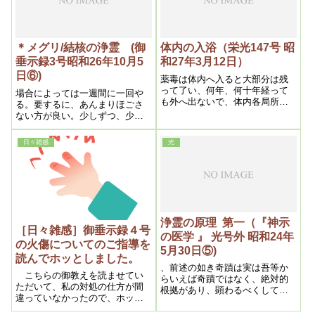
く想像もつかない程の神秘幽幻
なものである。此理によって病
原の最初は此霊の全部又は一部
に曇りが発生する
＊メグリ/結核の浄霊 (御
体内の入浴（栄光147号 昭
垂示録3号昭和26年10月5
和27年3月12日）
日⑥)
薬毒は体内へ入ると大部分は残
って了い、何年、何十年経って
場合によっては一週間に一回や
も外へ出ないで、体内各局所に
る。要するに、あんまりほごさ
固まって了うのである。それに
ない方が良い。少しずつ、少し
清潔作用が起る。それが風邪で
ずつ溶かしていく。今日では、
あるから、其儘放ってをけば必
溶け方が早い人ができて来るん
日々雑感
光
ず治るものを、態々わざわざ薬
です。臨機応変ですね。
で拗こじらし余病を作ったり、
悪化さしたりして、命迄もフイ
にする
浄霊の原理 第一（『神示
［日々雑感］御垂示録４号
の医学 』 光号外 昭和24年
の火傷についてのご指導を
5月30日⑤)
読んでホッとしました。
、前述の如き奇蹟は実は吾等か
こちらの御教えを読ませてい
らいえば奇蹟ではなく、絶対的
ただいて、私の対処の仕方が間
根拠があり、顕わるべくして現
違っていなかったので、ホッと
わるという科学的説明の裏付が
すると主に嬉しかったです
ある