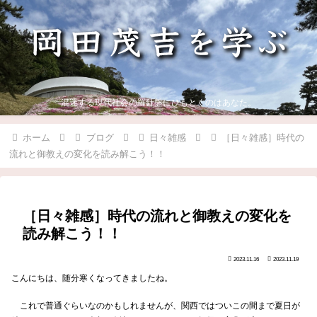
混迷する現代社会の羅針盤にひもとくのはあなた。
ホーム
ブログ
日々雑感
［日々雑感］時代の
流れと御教えの変化を読み解こう！！
［日々雑感］時代の流れと御教えの変化を
読み解こう！！
2023.11.16
2023.11.19
こんにちは、随分寒くなってきましたね。
これで普通ぐらいなのかもしれませんが、関西ではついこの間まで夏日が