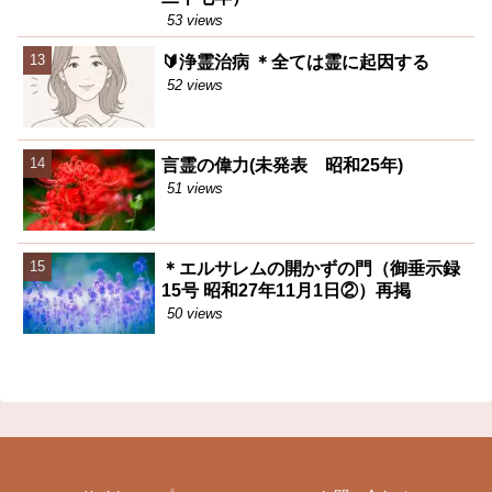
53 views
🔰浄霊治病 ＊全ては霊に起因する
52 views
言霊の偉力(未発表 昭和25年)
51 views
＊エルサレムの開かずの門（御垂示録
15号 昭和27年11月1日②）再掲
50 views