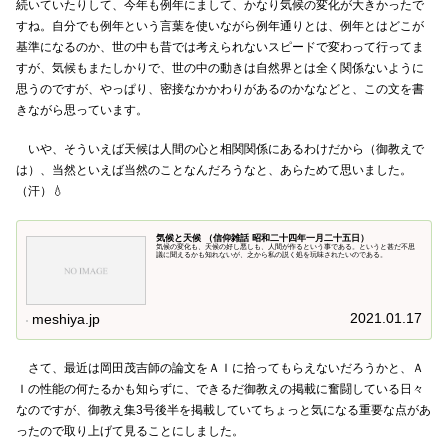
続いていたりして、今年も例年にまして、かなり気候の変化が大きかったで
すね。自分でも例年という言葉を使いながら例年通りとは、例年とはどこが
基準になるのか、世の中も昔では考えられないスピードで変わって行ってま
すが、気候もまたしかりで、世の中の動きは自然界とは全く関係ないように
思うのですが、やっぱり、密接なかかわりがあるのかななどと、この文を書
きながら思っています。
いや、そういえば天候は人間の心と相関関係にあるわけだから（御教えで
は）、当然といえば当然のことなんだろうなと、あらためて思いました。
（汗）💧
気候と天候 （信仰雑話 昭和二十四年一月二十五日）
気候の変化も、天候の好し悪しも、人間が作るという事である。というと甚だ不思
議に聞えるかも知れないが、之から私の説く処を玩味されたいのである。
2021.01.17
meshiya.jp
さて、最近は岡田茂吉師の論文をＡＩに拾ってもらえないだろうかと、Ａ
Ｉの性能の何たるかも知らずに、できるだ御教えの掲載に奮闘している日々
なのですが、御教え集3号後半を掲載していてちょっと気になる重要な点があ
ったので取り上げて見ることにしました。