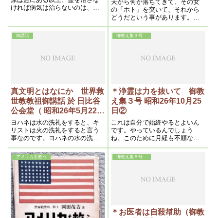
天から何か落ちてきて、その女
ければ病気は治らないのは、前
月5日）
の「ホト」を突いて、それから
項までに大体説いたが、これに
どうだという事があります。そ
ついてなお詳しくかいてみよ
ういう様な意味で、房州という
う。
のは閨房けいぼうというわけで
御講話
御教え集３号
す。その「ホト」から生まれた
わけです。昼間の世界が生まれ
たわけです。という事は、神様
で言うと天照大御神様が生まれ
たわけです。これは面白い神秘
があるのです。そうして私が六
月十五日にその神事を行って十
真文明とはなにか 世界救
＊浄霊は力を抜いて 御教
五日の夜帰って来て、明くる日
世教教祖御講話 於 日比谷
え集３号 昭和26年10月25
に下駄屋の職人で海に飛び込ん
公会堂（ 昭和26年5月22日
日②
で死んだ
後半)
ヨハネは水の洗礼をすると、キ
これは自分で始終やるとよいん
リストは火の洗礼をすると言う
です。やっているんでしょう
事なのです。ヨハネの水の洗礼
ね。このために月経も不順なん
はもうノアの洪水ですんだので
だ。これは浄霊する人の霊力が
す。今度は火の洗礼となると、
いかんです。霊力が強ければじ
アメリカを救う
御教え集５号
それはやはり大変な、大きなこ
き治っちゃう。霊力が弱いとい
となんです。
うのは、力をいれるからで、ぜ
んぜん力を入れなければ非常に
強くなる
＊お医者は自殺幇助（御教