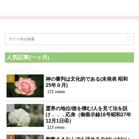
人気記事(一ヶ月)
神の審判は文化的である(未発表 昭和
25年９月)
121 views
霊界の地位/徳を積む/人を見て法を説
け．．．応身（御垂示録16号昭和27年
12月1日④）
113 views