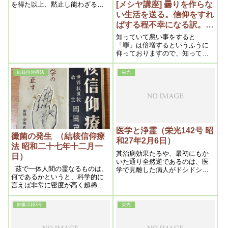
[メシヤ講座] 曇りを作らな
を得た以上、黙止し能わざるに
至ったのである。そうして永い
い生活を送る。信仰をすれ
人類史上にも全然見当らない、
ばする程不幸になる訳。
私の仕事というものを客観する
2015年10月⑤ (私達の学び
時、神は私をして人間が病苦か
知っていて悪い事をすると
目からウロコの内容より）
ら解放さるる時来ったことを示
「罪」は倍増するというふうに
すと共に、それを遂行すべき大
仰っておりますので、知ってい
いなる力を与え給うたのであ
てですね、曇りを発生するとい
る。
う事は、実質的には信仰しなが
結核信仰療法
栄光
ら「罪」を作っていっている、
という事になってきます。
医学と浄霊（栄光142号 昭
黴菌の発生 （結核信仰療
和27年2月6日）
法 昭和二十七年十二月一
其治病効果たるや、最初にもか
日）
いた通り全然逆であるのは、医
茲で一体人間の霊なるものは、
学で見離した病人がドシドシ治
何であるかというと、科学的に
ってゆく、全く二十世紀の奇蹟
言えば非常に密度が高く超稀薄
と言うより外言葉はない。
なものであって、現在進歩した
原子顕微鏡でも、到底見る事は
御垂示録3号
栄光
出来ない程の超々極微粒子であ
るにも拘わらず、之こそ前記の
如く人間の本体であるから、全