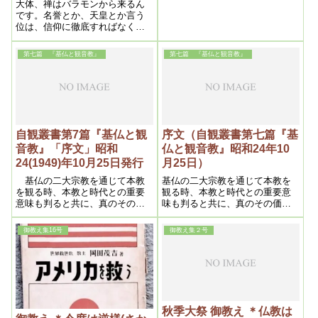
音、阿弥陀、釈迦の三尊者であ
大体、禅はバラモンから来るん
って判り易く説明する上に、諸
です。名誉とか、天皇とか言う
種の事物に当て嵌めて、左の如
位は、信仰に徹底すればなくし
く、分類してみる。
なければならない。取ってしま
わなければならない。だから、
第七篇 『基仏と観音教』
第七篇 『基仏と観音教』
一生懸命になればなる程、天皇
の位に止どまる事ができなくな
る。
自観叢書第7篇『基仏と観
序文（自観叢書第七篇『基
音教』「序文」昭和
仏と観音教』昭和24年10
24(1949)年10月25日発行
月25日）
基仏の二大宗教を通じて本教
基仏の二大宗教を通じて本教を
を観る時、本教と時代との重要
観る時、本教と時代との重要意
意味も判ると共に、真のその価
味も判ると共に、真のその価値
値を見出し得るであろう。
を見出し得るであろう。
御教え集16号
御教え集２号
秋季大祭 御教え ＊仏教は