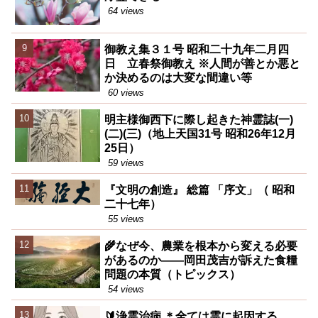
64 views
御教え集３１号 昭和二十九年二月四
日 立春祭御教え ※人間が善とか悪と
か決めるのは大変な間違い等
60 views
明主様御西下に際し起きた神霊誌(一)
(二)(三)（地上天国31号 昭和26年12月
25日）
59 views
『文明の創造』 総篇 「序文」（ 昭和
二十七年）
55 views
🌾なぜ今、農業を根本から変える必要
があるのか――岡田茂吉が訴えた食糧
問題の本質（トピックス）
54 views
🔰浄霊治病 ＊全ては霊に起因する