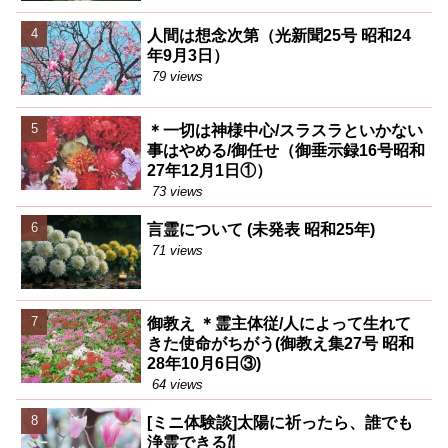
人間は想念次第（光新聞25号 昭和24
年9月3日）
79 views
＊一切は神様中心/スラスラといかない
事はやめる/御任せ（御垂示録16号昭和
27年12月1日①）
73 views
言霊について (未発表 昭和25年)
71 views
御教え ＊霊主体従/人によって生れて
きた使命がちがう(御教え集27号 昭和
28年10月6日③)
64 views
[ミニ体験談]太陽に祈ったら、誰でも
浄霊できる⁈