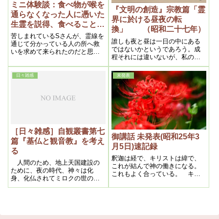
ミニ体験談：食べ物が喉を
『文明の創造』宗教篇「霊
通らなくなった人に憑いた
界に於ける昼夜の転
生霊を説得、食べることが
換」 （昭和二十七年）
できるようになる。
苦しまれているSさんが、霊線を
誰しも夜と昼は一日の中にある
通じて分かっている人の所へ救
ではないかというであろう。成
いを求めて来られたのだと思う
程それには違いないが、私のい
と話されていました。
うのは大宇宙のそれであって、
此事を知るとしたら、人智では
日々雑感
未発表
到底想像もつかない程の大神秘
を会得する事が出来、それによ
って今後の世界の動向も分り、
未来の見当も略（ほ）ぼつくの
である。
［日々雑感］自観叢書第七
御講話 未発表(昭和25年3
篇『基仏と観音教』を考え
月5日)速記録
る
釈迦は経で、キリストは緯で、
人間のため、地上天国建設の
これが結んで神の働きになる。
ために、夜の時代、神々は化
これもよく合っている。 キリ
身、化仏されてミロクの世の準
ストは緯であるから広い。仏教
備を進めてくださっていたのだ
は経であって、緯の働きはな
という事に、ようやく最近気づ
い。メシヤは、最後の審判のと
かせていただきました。
き、救いに出ることになってい
る。