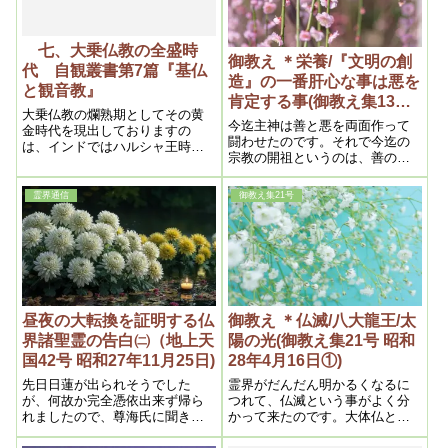
七、大乗仏教の全盛時
御教え ＊栄養/『文明の創
代 自観叢書第7篇『基仏
造』の一番肝心な事は悪を
と観音教』
肯定する事(御教え集13号
大乗仏教の爛熟期としてその黄
昭和27年8月27日②)
今迄主神は善と悪を両面作って
金時代を現出しておりますの
闘わせたのです。それで今迄の
は、インドではハルシャ王時
宗教の開祖というのは、善の方
代、中国では高宗の時代、朝鮮
の神様なのです。それから共産
では新羅統一時代の初期、日本
主義とか色んな、戦争を起すあ
では天平時代を含む西暦紀元後
霊界通信
御教え集21号
あいった悪虐あくぎゃくな思想
第七世紀をもってその絶頂とす
――すべて悪に属する方は、邪
ることができる
神と言ってやはり神様です。こ
れが闘っていた。それが今迄悪
の方が上になっていた。善の方
が下だった。これが九分九厘で
す。こっちの方は一厘だけ残っ
た。これが今度はずっと上にな
昼夜の大転換を証明する仏
御教え ＊仏滅/八大龍王/太
って来て悪よりかちょっと上に
界諸聖霊の告白㈡（地上天
陽の光(御教え集21号 昭和
なる。これで勝つのです。『聖
国42号 昭和27年11月25日)
28年4月16日①)
書』に「勝利の都に降臨する」
というのがありますが、勝つと
先日日蓮が出られそうでした
霊界がだんだん明かるくなるに
いう事はそういう事です。今迄
が、何故か完全憑依出来ず帰ら
つれて、仏滅という事がよく分
は悪が勝っていたのが、今度は
れましたので、尊海氏に聞きま
かって来たのです。大体仏とい
負けて、善の方が勝つのです。
したところ、日蓮は主神の御許
うものはみんな神様の化身で
ミロクの世というのはそういう