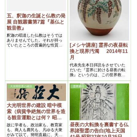
五、釈迦の生誕と仏教の発
展 自観叢書第7篇『基仏と
観音教』
釈迦の唱道した仏教はそうでは
ありませんでした。それが持っ
[メシヤ講座] 霊界の夜昼転
ていたところの普遍的な性質の
ために、いかなる国土にも伝播
換と現界汚濁 2014年11
することが出来ましたし、また
月
いかなる国民もこれを信仰する
ことが可能だった
代表先生本日拝読をさせていた
だいた『霊界に於ける昼夜の転
換』というのは、この世界救世
（メシヤ）教が開教され、また
メシヤ様御自身が最初の創業で
大光明世界の建設
霊界通信
ある大日本観音教団を立教され
た時、そうしたことに深く関わ
ることでありますし、仏教界か
らすれば、これは...
大光明世界の建設 暗中模
索（病貧争絶無の世界を造
る観音運動とは何？ 昭和
十年九月十五日）
昼夜の大転換を裏書する仏
故に学者も、政治家も、教育家
も、商人も農民も、凡ゆる大衆
界諸聖霊の告白(地上天国
がみて以て、簡明直裁に、天地
41号 昭和27年10月25日発