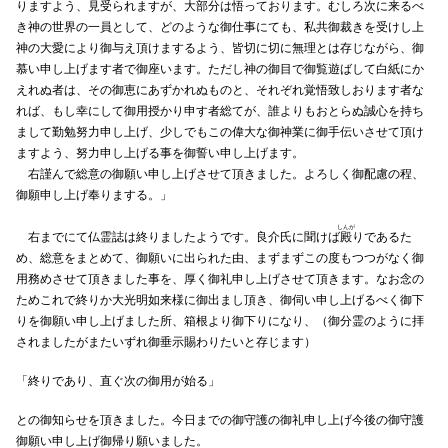
りますよう、見受られますが、大部分は悟っております。むしろ次に来るべ
き神の世界の一員として、どのような御仕事にても、私共御裁きを受けし上
神の大愛により御与え頂けまするよう、皆切に切に無理とは存じながら、御
慕い申し上げます者で御座います。ただし神の御目で御覧遊ばして白紙にか
えれぬ者は、その御恵にあずかれぬものと、それぞれ覚悟致しおります者な
れば、もし幸にして御用授かり申す者総てが、誰よりもおとらぬ誠心を持ち
まして勤勉努力申し上げ、少しでもこの偉大な御神業に御手伝いさせて頂け
ますよう、努力申し上げる事を御誓い申し上げます。
右謹んで総意の御願い申し上げさせて頂きました。よろしく御配慮の程、
御願申し上げ奉りまする。」
しんが
右までにて仏霊誌は終りましたようです。良介氏に聞けば
殿
りであるた
め、総意をまとめて、御願いに出られた由、まずまずこの度もつつがなく御
用務めさせて頂きました事を、厚く御礼申し上げさせて頂きます。なお念の
ためこれで終りか大光明如来様に御出まし頂き、御伺い申し上げるべく御下
りを御願い申し上げました所、箱根より御下りになり、（御分霊のように拝
されましたがまたいずれ御垂示賜わりたいと存じます）
「終りであり、直ぐ次の御用が始る」
との御知らせを頂きました。今日までの御守護の御礼申し上げ今後の御守護
御願い申し上げ御帰り願いました。