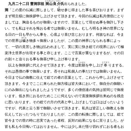
とうざんりょうかい
九月二十二日 曹洞宗祖
洞山良介
氏
出られました。
は
洞
「この度の仏滅に際しまして、
馳
せ参じ得ました事を喜びおります。まず
まず明主様に御挨拶申し上げさせて頂きます。今回の仏滅は私共僧侶にとり
ましては、胸迫るものが御座いますので、言葉として現せぬ事を御許し下さ
い。でも私はそれを悔おる者では御座いません。むしろ明るき神の世界にな
る日の一日も早からん事を、心底より喜び念じおります。何故なれば、今ま
きたな
での世界は
穢
き物多々御座いましたが、この度の神界になられる事によっ
て、一切の見苦しき物は払われまして、実に実に快き総ての現界において極
楽浄土世界が出現する事と存じます。ここで言葉が重なりまするが、その日
の刻々と迫りおる事を御喜び申し上げ奉ります。
たんがん
たてまつ
以上を御挨拶に代えさせて頂きます。今度は
歎願
を申し上げ
奉
りまする。
それは愚僧の事で御座います。否それは私個人の事だけでは御座いません。
今日まで仏の御教に仕えて総ての者の言葉として、これから申し上げさせて
頂きます。今までここに来られた御方様は皆大体において、御自分の御願い
にのみ御出になられましたようですが、多くの僧侶達の気持は皆同じで御座
います。低き所におるがためここに伺えないので直接御挨拶出来ぬのを残念
に思いおります。その総ての方の代表と申し上げましては口はばったいよう
ですが、代表と云う形で御願いさせて頂きます。私共は皆正しい御教えを御
伝えしておったつもりでおりましたが、この度の転換に際しましては、総て
皆今までの世の時に忠実であった者程、反対の結果になるに至りました。が
皆も私も今日悔いてはおりません。中には少し未だ悟り切れずにおる者もお