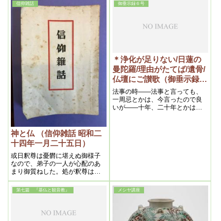
しを受けて来られなかったため
す。これはお釈迦さんが、仏滅
信仰雑話
御垂示録６号
事です。
に、家内の正守護神に帰された
の世の間は神様では駄目だか
のだそうです。そのため今度尊
ら、隠退して時を待つか、さも
海氏が出られる事を知ってすが
なければ仏になって働けという
って来られた由にて、涙を流し
事を言われているのです。そこ
て左記の通り述べられました
で日本の八人男女やたりおとめ
という五男三女は、仏になるの
は嫌だというので、それでは龍
＊浄化が足りない/日蓮の
神になって時を待てというの
曼陀羅/理由がたてば/遺骨/
で、八大龍王となって時を待っ
仏壇にご讃歌（御垂示録６
たのです。それでお釈迦さんか
ら名前をもらって、それでお釈
号 昭和26年５月1日③）
法事の時――法事と言っても、
迦さんに封じ込められたという
一周忌とかは、今言ったので良
事になってます。
いが――十年、二十年とかは、
そんな事をしなくてもいい。御
賛歌集の中から選んでやればい
い。もう救われているから、
神と仏 （信仰雑話 昭和二
晴々しくやればいい。
十四年一月二十五日）
或日釈尊は憂欝に堪えぬ御様子
なので、弟子の一人が心配のあ
まり御質ねした。処が釈尊は
『実は儂(ﾜｼ)が之程苦心して説い
た此仏法も、何れは滅する時が
第七篇 『基仏と観音教』
メシヤ講座
来る事が判 ったので失望したの
である』と申された。