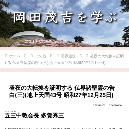
混迷する現代社会の羅針盤にひもとくのはあなた。
ホーム
その他
霊界通信
昼夜の大転換を証明
する 仏界諸聖霊の告白(三)(地上天国43号 昭和27年12月25日)
昼夜の大転換を証明する 仏界諸聖霊の告
白(三)(地上天国43号 昭和27年12月25日)
2026.03.07
2026.04.30
いずのめ
五三
中教会長 多賀秀三