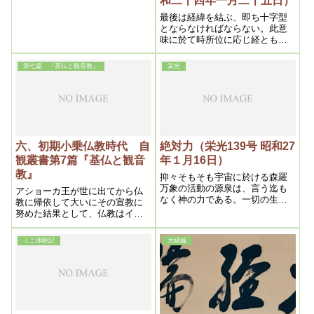
和二十四年一月二十五日）
の坊さん――日蓮上人の弟子か
何かが狐になって困っているか
最後は経緯を結ぶ、即ち十字型
ら人間にして貰いたいと、そん
とならなければならない。此意
な願いを出してましたが、日蓮
味に於て時所位に応じ経ともな
上人も一時狐になってました
り、緯ともなるというように、
が、その部下が狐になってい
千変万化、応現自在の活動こそ
第七篇 『基仏と観音教』
栄光
て、それが沢山いる。で、日蓮
真理であって、此十字型の活動
上人はもう救われましたが、高
が観音行の本義である。昔から
頭さんの信者さんかに、この間
観世音菩薩は男に非ず女に非
お詫びしてくれと言ってます。
ず、男であり女であるという事
だから仏教の方の教祖なんか
や、聖観音が・・
も、しばらく地獄で苦しんでい
たのです。地獄に行ってないの
六、初期小乗仏教時代 自
絶対力（栄光139号 昭和27
は弘法大師くらいです。あとは
殆ど地獄に行っている。
観叢書第7篇『基仏と観音
年１月16日）
教』
抑々そもそも宇宙に於ける森羅
万象の活動の源泉は、言う迄も
アショーカ王が世に出てから仏
なく神の力である。一切の生成
教に帰依して大いにその宣教に
流転も力の現われであり、万有
努めた結果として、仏教はイン
を動かすのも、静止させるのも
ドの内外に伝播してゆきまし
勿論力である。人間始め凡ゆる
た。
ミニ体験記
大経綸
動物から、黴菌に至る迄力によ
って生れ、力によって死滅す
る。要するに力こそ無限絶対な
る支配者である