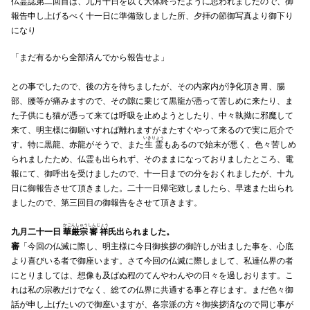
仏霊誌第二回目は、九月十日を以て大体終ったように思われましたので、御
報告申し上げるべく十一日に準備致しました所、夕拝の節御写真より御下り
になり
「まだ有るから全部済んでから報告せよ」
との事でしたので、後の方を待ちましたが、その内家内が浄化頂き胃、腸
部、腰等が痛みますので、その隙に乗じて黒龍が憑って苦しめに来たり、ま
た子供にも猫が憑って来ては呼吸を止めようとしたり、中々執拗に邪魔して
来て、明主様に御願いすれば離れますがまたすぐやって来るので実に厄介で
いきりょう
す。特に黒龍、赤龍がそうで、また
生霊
もあるので始末が悪く、色々苦しめ
られましたため、仏霊も出られず、そのままになっておりましたところ、電
報にて、御呼出を受けましたので、十一日までの分をおくれましたが、十九
日に御報告させて頂きました。二十一日帰宅致しましたら、早速また出られ
ましたので、第三回目の御報告をさせて頂きます。
かごんしゅう
しんじょう
九月二十一日
華厳宗
審祥
氏出られました。
審
「今回の仏滅に際し、明主様に今日御挨拶の御許しが出ました事を、心底
より喜びいる者で御座います。さて今回の仏滅に際しまして、私達仏界の者
にとりましては、想像も及ばぬ程のてんやわんやの日々を過しおります。こ
れは私の宗教だけでなく、総ての仏界に共通する事と存じます。まだ色々御
話が申し上げたいので御座いますが、各宗派の方々御挨拶済なので同じ事が