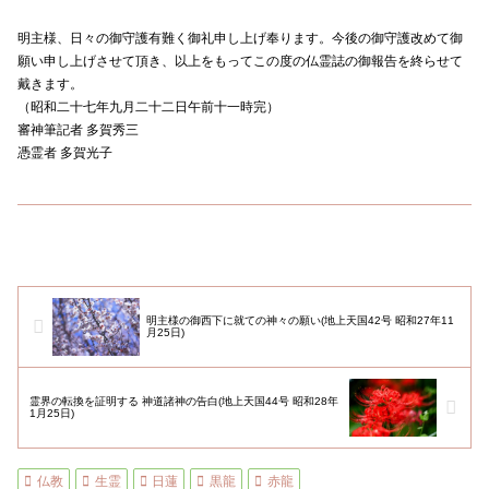
明主様、日々の御守護有難く御礼申し上げ奉ります。今後の御守護改めて御
願い申し上げさせて頂き、以上をもってこの度の仏霊誌の御報告を終らせて
戴きます。
（昭和二十七年九月二十二日午前十一時完）
審神筆記者 多賀秀三
憑霊者 多賀光子
明主様の御西下に就ての神々の願い(地上天国42号 昭和27年11
月25日)
霊界の転換を証明する 神道諸神の告白(地上天国44号 昭和28年
1月25日)
仏教
生霊
日蓮
黒龍
赤龍