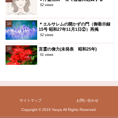
52 views
＊エルサレムの開かずの門（御垂示録
15号 昭和27年11月1日②）再掲
52 views
言霊の偉力(未発表 昭和25年)
51 views
サイトマップ
お問い合わせ
Copyright © 2019 Yaoya All Rights Reserved.