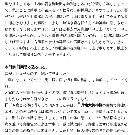
さ
重なりましても、主神の貴き御時間を御
割
きするのが心苦しく存じますの
で、私はここに簡単に今後来るべき世界に、御採用頂けますでしょうか、否
ぜひともぜひとも御採用の程、御願い申し上げ奉ります。そして今まで仏界
に傾むけおりました精魂に、より一層強き魂を打込んで御神業に励まさせて
頂きとう存じおりますれば、はなはだ要点のみ御願い申し上げまして、申し
しんしゃく
とりはか
訳御座いませんが、よろしく御
斟酌
の上御
取計
らいの程、切に切に御願い申
し上げ奉ります。右簡単の余り御耳障りの言葉が出ましたかも存じません
が、何卒御許しの上、よろしく御配慮の程御願い申し上げ奉ります。以上を
もちまして御挨拶に代えさせて頂きます。」
ひきょう
本門宗
日興
恐る恐る出る
。
口が切れませんので、聞いて見ましたら
「狐になっているので、明主様に口を切る事の御許しを御願いしてやってく
れ」
と家内の正守護神が云いますので、御写真に御許し頂けますよう御願い致し
ましたらそれから口がきけて、左の通り云いました。
みろく
日
「今度この体に憑らして頂きました事は、
日月地
大御神様
の御情で御座い
ます。この体に憑るには御許しいただいて来ませぬと、追帰されてしまいま
す。明主様の御情を持ちまして、今日この体に憑って、上の僧侶様達と共に
肩を並べて御報告の出来ます事は、誠に誠に嬉しう御座りますに私達低き者
はこの体に憑る事が出来ません。日蓮も第一回の御報告の時この体に憑られ