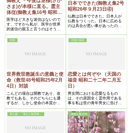
御教え ＊今度は逆様(さか
日本でできた(御教え集2号
さま)が本様に直る。霊主
昭和26年９月23日④)
体従(御教え集16号 昭和27
仏教は日本でできた。日本人が
年11月26日②）
医学ほど大きな迷信はないので
仏教をつくった。日本に広める
す。ですから私が、医学が世界
のは具合が悪い事があったの
的迷信の親玉と言うのはそうい
で、神様はインドに行かれて、
うわけです。ところが先様さき
仏教を始めたんです。それで、
さまの方ではこっちの方を迷信
化身――化仏と言う訳ですね
対談
天国の福音
と言っているのですから実に逆
様さかさまです。大本教のお筆
先に「世は逆様になりておるぞ
よ、神様本様ほんさまに直すの
であるぞよ」
世界救世教誕生の意義と使
恋愛とは何ぞや （天国の
命（救世48号昭和25年2月
福音 昭和二十二年二月五
4日）対談
日）
こんどの場合は開教であり、改
男女間における恋愛なるもの
教でもある、そのどちらにも通
は、その原因全く霊作用である
ずるが、しかし使命の本質から
事を私は世の青年男女に告げた
みれば開教の方が正しいかもし
いのである。それについて二つ
れない
の例を挙げてみよう。
第七篇 『基仏と観音教』
御教え集13号