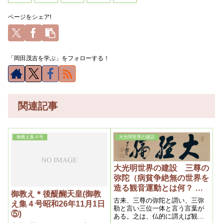
ページをシェア!
「岡田茂吉を学ぶ」をフォローする！
関連記事
御教え集４号
大光明世界の建設
大光明世界の建設 三尊の
弥陀（病貧争絶無の世界を
造る観音運動とは何？ 昭
御教え＊後醍醐天皇(御教
和十年九月十五日）
古来、三尊の弥陀と謂い、三弥
え集４号昭和26年11月1日
勒と言い三位一体と言う言葉が
⑤)
ある。之は、仏的に謂えば観