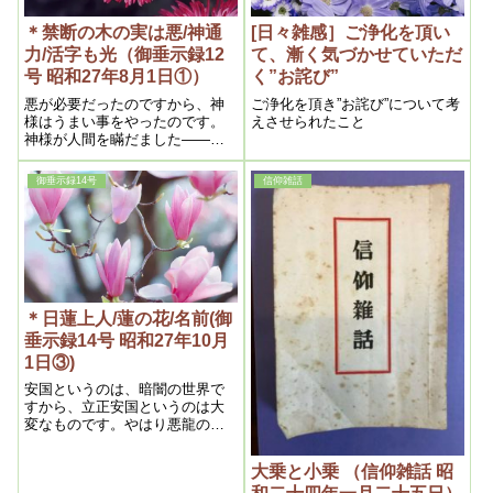
ている。それで第一天国が黎明
程、桂の離宮とか、修学院しゅ
れいめいになって、それから第
＊禁断の木の実は悪/神通
[日々雑感］ご浄化を頂い
うがくいんとか、色んなそうい
二天国、それから第三天国、そ
った古いのがありますが、それ
力/活字も光（御垂示録12
て、漸く気づかせていただ
れから八衢やちまたになるので
丈では極く特殊な人だけしか、
号 昭和27年8月1日①）
く”お詫び”
す。最高――最奥の第一天国が
それが理解出来ないんです。そ
黎明になったのが六百数十年前
悪が必要だったのですから、神
ご浄化を頂き”お詫び”について考
こで、現代人誰も彼も是非行っ
です。日蓮上人の時です。日蓮
様はうまい事をやったのです。
えさせられたこと
てみたいと言う意欲を起すに
上人が現われた時が黎明の最初
神様が人間を瞞だました――だ
は、とにかく新しい天国的なも
なのです。それまでの仏教はみ
から、神様が瞞すのだから上手
のを造るという事でなくちゃな
んな月の教えだった。
うまいに違いない。私は、神様
らないと思う
御垂示録14号
信仰雑話
は今まで人間を瞞したのだ、本
当はこうだという事を書くので
す。そういう悪は不必要だ、だ
からして悪を無くさなければ本
当に幸福な世の中は出来ないと
いう事を知らせる。という事
は、そうするとつまり悪という
ものは、神様に瞞されて出来た
＊日蓮上人/蓮の花/名前(御
ものだという事は、今までは知
垂示録14号 昭和27年10月
らせてはまずいからで、そこで
1日③)
今度は悪の必要が無くなった、
悪があってはかえっていけない
安国というのは、暗闇の世界で
という時期になって、初めて知
すから、立正安国というのは大
らせるのです。だから今まで、
変なものです。やはり悪龍の仕
善悪一致だなんて言ったが、そ
組なのです。で、日蓮上人は狐
れは真理だったのです
になっていたのです。この間多
大乗と小乗 （信仰雑話 昭
賀さんの奥さんに日蓮上人の他