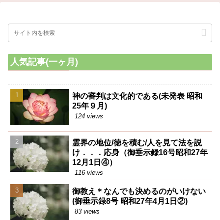
人気記事(一ヶ月)
神の審判は文化的である(未発表 昭和
25年９月)
124 views
霊界の地位/徳を積む/人を見て法を説
け．．．応身（御垂示録16号昭和27年
12月1日④）
116 views
御教え＊なんでも決めるのがいけない
(御垂示録8号 昭和27年4月1日②)
83 views