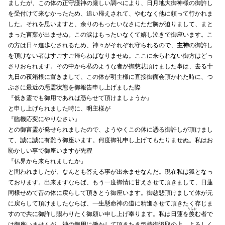
ましたが、この体の正守護神の厳しい調べにより、日月地大御神様の御許し
を受付けて来なかったため、追い帰えされて、やむなく他に頼って行かれま
した。それを思いますと、余りのもったいなさにただ胸が迫りまして、まと
まった言葉が出ませぬ。この涙はもったいなくて嬉し泣きで御座います。こ
の方は日々進歩なされるため、神々がそれぞれ守られるので、
主神
の御許し
を頂けない者はすごすご帰らねばなりませぬ。ここに来られない御方はどっ
さりおられます。その中から私のような者が御慈悲頂けました事は、去る十
九日の夜箱根に置きまして、この体が明主様に直接御面会頂かれた時に、つ
ぶさに最近の憑霊状態を御報告申し上げました際
『低き霊でも御用であれば憑らせて頂けましょうか』
と申し上げられました時に、明主様が
『臨機応変にやりなさい』
との御言霊が発せられましたので、ようやくこの体に憑る御許しが頂けまし
て、誠に誠に有難う御座います。何度御礼申し上げてもたりませぬ。私はお
恥かしい事で御座いますが先程
『仏界から来られましたか』
と問われましたが、なんとも答える事が出来ませなんだ。現在私は狐となっ
ております。出来ますならば、もう一度御情に甘えさせて頂きまして、日蓮
同様せめて昔の体に戻らして頂きとう御座います。御慈悲頂けまして体が元
に戻らして頂けましたならば、一生懸命神の道に精進させて頂きたく存じま
うらや
すので共に御許し賜わりたく御願い申し上げ奉ります。私は日蓮を
羨
む者で
は御座いませんが、神の御用に働かして頂きたき気持御汲取の上、よろしく