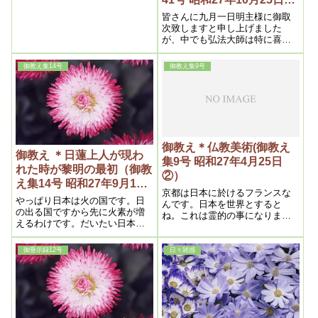
の真理を把握して、些かの迷い
行)
皆さんに九月一日明主様に御取
も生じ得ないという経典こそ、
次致しますと申し上げました
真の救世的、大威力を有(も)った
が、中でも弘法大師は特に喜ば
ものである。
れ、間に合ってよかったよかっ
たとさも嬉しそうでした。
御教え集14号
御教え集9号
御教え＊仏教美術(御教え
御教え ＊日蓮上人が現わ
集9号 昭和27年4月25日
れた時が黎明の最初（御教
②）
え集14号 昭和27年9月15
京都は日本に於けるフランスな
日②）
やっぱり日本は火の国です。日
んです。日本を世界とすると
の出る国ですから先に火素が増
ね。これは霊的の事になります
えるわけです。だいたい日本に
がね。これはいずれ話すとして
火素が増えるという事は、要す
――日本を世界とすると、京都
るに昼間の世界になる事です。
はフランスになる。フランスは
御垂示録12号
日々雑感
それは明治から、もうそういう
世界の観光客を集める。と同じ
具合に始まっているのです。し
様にして、京都もそんな――今
かしこれはもっと前からなので
でもそういう点はありますが、
す。霊界というものは三段にな
まだまだ貧弱なんです。唯、古
ってますが、天国でも、第一天
臭い、歴史的のにそういったも
国、第二天国、第三天国となっ
ので客を呼ぶだけです。成る