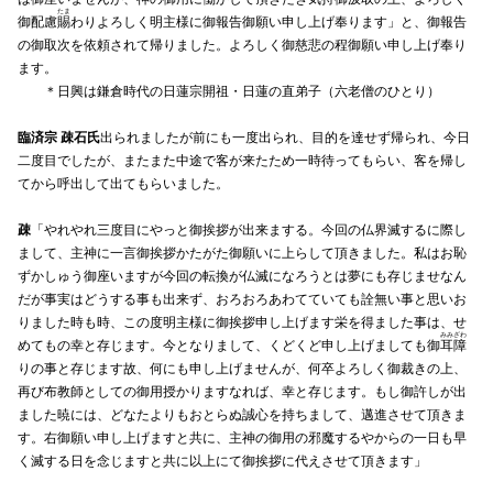
たま
御配慮
賜
わりよろしく明主様に御報告御願い申し上げ奉ります」と、御報告
の御取次を依頼されて帰りました。よろしく御慈悲の程御願い申し上げ奉り
ます。
＊日興は鎌倉時代の日蓮宗開祖・日蓮の直弟子（六老僧のひとり）
臨済宗 疎石氏
出られましたが前にも一度出られ、目的を達せず帰られ、今日
二度目でしたが、またまた中途で客が来たため一時待ってもらい、客を帰し
てから呼出して出てもらいました。
疎
「やれやれ三度目にやっと御挨拶が出来まする。今回の仏界滅するに際し
まして、主神に一言御挨拶かたがた御願いに上らして頂きました。私はお恥
ずかしゅう御座いますが今回の転換が仏滅になろうとは夢にも存じませなん
だが事実はどうする事も出来ず、おろおろあわてていても詮無い事と思いお
りました時も時、この度明主様に御挨拶申し上げます栄を得ました事は、せ
みみざわ
めてもの幸と存じます。今となりまして、くどくど申し上げましても御
耳障
りの事と存じます故、何にも申し上げませんが、何卒よろしく御裁きの上、
再び布教師としての御用授かりますなれば、幸と存じます。もし御許しが出
ました暁には、どなたよりもおとらぬ誠心を持ちまして、邁進させて頂きま
す。右御願い申し上げますと共に、主神の御用の邪魔するやからの一日も早
く滅する日を念じますと共に以上にて御挨拶に代えさせて頂きます」