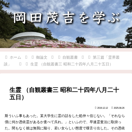
混迷する現代社会の羅針盤にひもとくのはあなた。
ホーム
御論文
自観叢書
第三篇「霊界叢
談」
生霊 （自観叢書三 昭和二十四年八月二十五日）
生霊 （自観叢書三 昭和二十四年八月二十
五日）
2019.12.12
2025.08.26
斯ういふ事もあった。某大学生に霊の話をした処仲々信じない。「それなら
僕に何か憑依霊があるか査べて呉れ。」といふので、早速霊査法に取掛っ
た。間もなく彼は無我に陥り、若い女らしい態度で喋舌り出した。その憑依