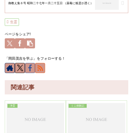
御教え集６号 昭和二十七年一月二十五日 （薬毒に狐霊が憑く）
生霊
ページをシェア!
「岡田茂吉を学ぶ」をフォローする！
関連記事
浄霊
ミニ体験記