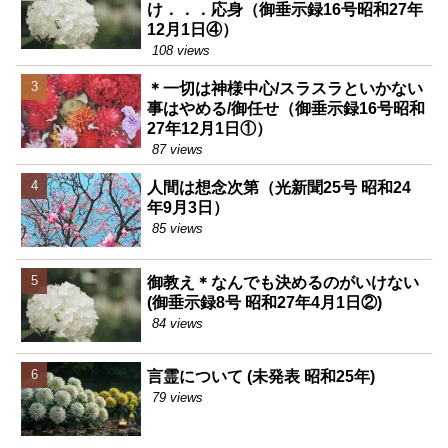
け．．．応身（御垂示録16号昭和27年
12月1日④）
108 views
＊一切は神様中心/スラスラといかない
事はやめる/御任せ（御垂示録16号昭和
27年12月1日①）
87 views
人間は想念次第（光新聞25号 昭和24
年9月3日）
85 views
御教え＊なんでも決めるのがいけない
(御垂示録8号 昭和27年4月1日②)
84 views
言霊について (未発表 昭和25年)
79 views