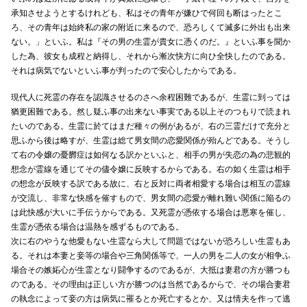
承知させようとするけれども、私はその青年が嫌ひで何回も断はったとこ
ろ、その青年は始終私の家の附近に来るので、恐ろしくて滅多に外出も出来
ない。」といふ。私は『その男の生霊が貴女に憑くのだ。』といふ事を聞か
した為、彼女も成程と納得し、それから漸次快方に向ひ全快したのである。
それは病気でないといふ事が判ったので安心したからである。
現代人に死霊の存在を認識させるのさへ余程困難であるが、生霊に到っては
猶更困難である。然し疑ふ事の出来ない事実である以上そのつもりで読まれ
たいのである。生霊に於てはまだ種々の例があるが、右の三霊だけで充分と
思ふから後は略すが、生霊は総て男女間の恋愛関係が殆んどである。そうし
て右の令嬢の憂欝症は如何なる訳かといふと、相手の男が失恋の為の悲観的
想念が霊線を通じてその儘令嬢に反映するからである。右の如く生霊は相手
の想念が反映する訳である故に、右と反対に両者相愛する場合は相互の霊線
が交流し、非常な快感を催すもので、男女間の恋愛が離れ難い関係に陥るの
は此快感が大いに手伝うからである。又死霊が憑依する場合は悪寒を催し、
生霊が憑依る場合は温熱を感ずるものである。
次に右のやうな他愛もない生霊なら大して問題ではないが恐ろしい生霊もあ
る。それは本妻と妾等の場合や三角関係等で、一人の男を二人の女が相争ふ
場合その嫉妬心が生霊となり闘争するのであるが、大抵は妻君の方が勝つも
のである。その理由は正しい方が勝つのは当然であるからで、その場合妻君
の執念によって妾の方は病気に罹るとか死亡するとか、又は情夫を作って逃