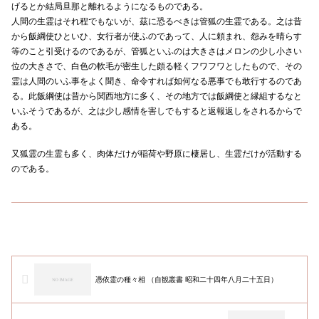
げるとか結局旦那と離れるようになるものである。
人間の生霊はそれ程でもないが、茲に恐るべきは管狐の生霊である。之は昔
から飯綱使ひといひ、女行者が使ふのであって、人に頼まれ、怨みを晴らす
等のこと引受けるのであるが、管狐といふのは大きさはメロンの少し小さい
位の大きさで、白色の軟毛が密生した頗る軽くフワフワとしたもので、その
霊は人間のいふ事をよく聞き、命令すれば如何なる悪事でも敢行するのであ
る。此飯綱使は昔から関西地方に多く、その地方では飯綱使と縁組するなと
いふそうであるが、之は少し感情を害しでもすると返報返しをされるからで
ある。
又狐霊の生霊も多く、肉体だけが稲荷や野原に棲居し、生霊だけが活動する
のである。
憑依霊の種々相 （自観叢書 昭和二十四年八月二十五日）