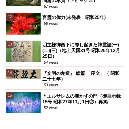
問題の本質（トピックス）
57 views
言霊の偉力(未発表 昭和25年)
56 views
明主様御西下に際し起きた神霊誌(一)
(二)(三)（地上天国31号 昭和26年12月
25日）
54 views
『文明の創造』 総篇 「序文」（ 昭和
二十七年）
53 views
＊エルサレムの開かずの門（御垂示録
15号 昭和27年11月1日②）再掲
52 views