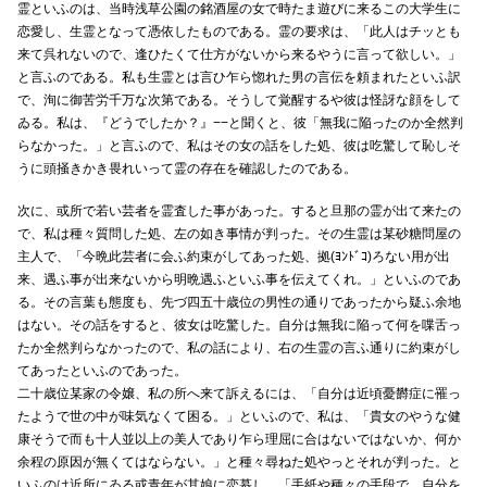
霊といふのは、当時浅草公園の銘酒屋の女で時たま遊びに来るこの大学生に
恋愛し、生霊となって憑依したものである。霊の要求は、「此人はチッとも
来て呉れないので、逢ひたくて仕方がないから来るやうに言って欲しい。」
と言ふのである。私も生霊とは言ひ乍ら惚れた男の言伝を頼まれたといふ訳
で、洵に御苦労千万な次第である。そうして覚醒するや彼は怪訝な顔をして
ゐる。私は、『どうでしたか？』−−と聞くと、彼「無我に陥ったのか全然判
らなかった。」と言ふので、私はその女の話をした処、彼は吃驚して恥しそ
うに頭掻きかき畏れいって霊の存在を確認したのである。
次に、或所で若い芸者を霊査した事があった。すると旦那の霊が出て来たの
で、私は種々質問した処、左の如き事情が判った。その生霊は某砂糖問屋の
主人で、「今晩此芸者に会ふ約束がしてあった処、拠(ﾖﾝﾄﾞｺ)ろない用が出
来、遇ふ事が出来ないから明晩遇ふといふ事を伝えてくれ。」といふのであ
る。その言葉も態度も、先づ四五十歳位の男性の通りであったから疑ふ余地
はない。その話をすると、彼女は吃驚した。自分は無我に陥って何を喋舌っ
たか全然判らなかったので、私の話により、右の生霊の言ふ通りに約束がし
てあったといふのであった。
二十歳位某家の令嬢、私の所へ来て訴えるには、「自分は近頃憂欝症に罹っ
たようで世の中が味気なくて困る。」といふので、私は、「貴女のやうな健
康そうで而も十人並以上の美人であり乍ら理屈に合はないではないか、何か
余程の原因が無くてはならない。」と種々尋ねた処やっとそれが判った。と
いふのは近所にゐる或青年が其娘に恋慕し、「手紙や種々の手段で、自分を