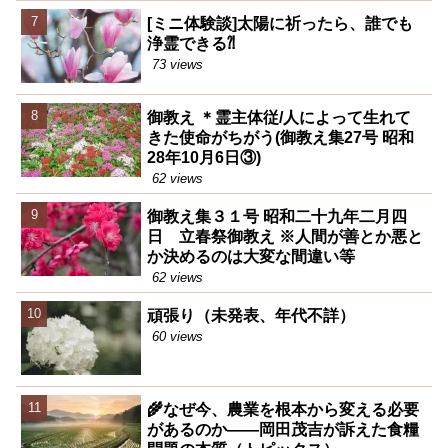
[ミニ体験談]太陽に祈ったら、誰でも
浄霊できる⁈
73 views
御教え ＊霊主体従/人によって生れて
きた使命がちがう(御教え集27号 昭和
28年10月6日③)
62 views
御教え集３１号 昭和二十九年二月四
日 立春祭御教え ※人間が善とか悪と
か決めるのは大変な間違い等
62 views
頑張り（未発表、年代不詳）
60 views
🌾なぜ今、農業を根本から変える必要
があるのか――岡田茂吉が訴えた食糧