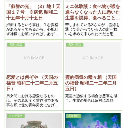
「叡智の光」 （3）地上天
ミニ体験談：食べ物が喉を
国１７号 ※病気 昭和二
通らなくなった人に憑いた
十五年十月十五日
生霊を説得、食べることが
できるようになる。
姙娠するという事は、生む資格
苦しまれているSさんが、霊線を
があるからであるから、心配せ
通じて分かっている人の所へ救
ず神様にお願いすれば、必ず生
いを求めて来られたのだと思う
めるが、ただ二回の人工流産の
と話されていました。
不自然的人為方法が災いしなけ
天国の福音
天国の福音
ればよいと懸念される点がある
から、出来るだけ浄霊をするよ
うにしなさい。
恋愛とは何ぞや （天国の
霊的病気の種々相 （天国
福音 昭和二十二年二月五
の福音 昭和二十二年二月
日）
五日）
男女間における恋愛なるもの
死霊の憑依する場合は悪寒を感
は、その原因全く霊作用である
じ、生霊の場合は反対に温熱
事を私は世の青年男女に告げた
いのである。それについて二つ
の例を挙げてみよう。
メシヤ講座
霊界通信