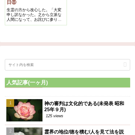
日⑧
生霊の方から改心した。「大変
申し訳なかった。之から立派な
人間になって、お詫びに参りま
す。」と言っておりました。
人気記事(一ヶ月)
神の審判は文化的である(未発表 昭和
25年９月)
125 views
霊界の地位/徳を積む/人を見て法を説