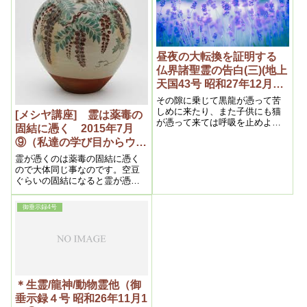
昼夜の大転換を証明する
仏界諸聖霊の告白(三)(地上
天国43号 昭和27年12月25
日)
その隙に乗じて黒龍が憑って苦
しめに来たり、また子供にも猫
[メシヤ講座] 霊は薬毒の
が憑って来ては呼吸を止めよう
固結に憑く 2015年7月
としたり、中々執拗に邪魔して
⑨（私達の学び目からウロ
来て、明主様に御願いすれば離
れますがまたすぐやって来るの
コの内容より）
霊が憑くのは薬毒の固結に憑く
で実に厄介です。特に黒龍、赤
ので大体同じ事なのです。空豆
龍が．そうで、また生霊いきり
ぐらいの固結になると霊が憑き
ょうもあるので始末が悪く、
ます。それより小さいのはあま
色々苦しめられましたため、仏
り霊は憑きません。
御垂示録4号
霊も出られず、そのままになっ
ておりましたところ、電報に
て、御呼出を受けましたので,浄
霊おくれましたが、十九日に御
報告させて頂きました。二十一
日帰宅致しましたら、早速また
出られましたので、第三回目の
＊生霊/龍神/動物霊他（御
御報告をさせて頂きます。
垂示録４号 昭和26年11月1