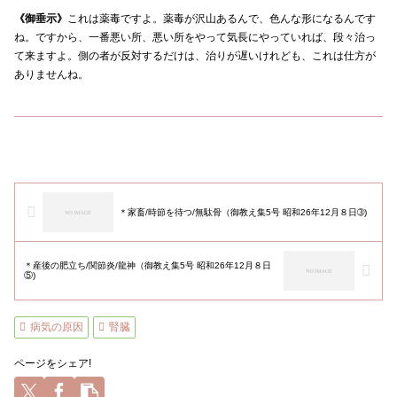
《御垂示》
これは薬毒ですよ。薬毒が沢山あるんで、色んな形になるんです
ね。ですから、一番悪い所、悪い所をやって気長にやっていれば、段々治っ
て来ますよ。側の者が反対するだけは、治りが遅いけれども、これは仕方が
ありませんね。
＊家畜/時節を待つ/無駄骨（御教え集5号 昭和26年12月８日➂)
＊産後の肥立ち/関節炎/龍神（御教え集5号 昭和26年12月８日
⑤)
病気の原因
腎臓
ページをシェア!