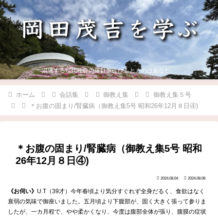
混迷する現代社会の羅針盤にひもとくのはあなた。
ホーム
会話集
御教え集
御教え集５号
＊お腹の固まり/腎臓病（御教え集5号 昭和26年12月８日④)
＊お腹の固まり/腎臓病（御教え集5号 昭和
26年12月８日④)
2024.08.04
2024.08.08
《お伺い》
U.T（39才）今年春頃より気分すぐれず全身だるく、食欲はなく
衰弱の気味で御座いました。五月頃より下腹部が、固く大きく張って参りま
したが、一カ月程で、やや柔かくなり、今度は腹部全体が張り、腹膜の症状