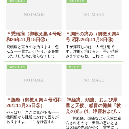
御教え集４号
御教え集４号
り純にするという理由によるの
を保持する事ができなくなる
である
＊禿頭病（御教え集４号昭
＊胸部の痛み（御教え集4
和26年11月15日②）
号 昭和26年11月8日⑧)
禿頭病と言うのは治ります。色
手が浮腫むのは、大抵注射で
んな――電気かけたり、薬を塗
す。注射が溶けると、手が浮腫
ったりした為に治らなくしてあ
みますからね。これは、その箇
るんだから、それだけ手間がか
所を浄霊すれば何でもないで
かるんですね。そんな事をして
す。割合早く治ります。寝ます
御教え集４号
教えの光
なければ、割合早く治るんで
と胸部が苦しい――と言うの
す。
は、ここ（胸部）です。肺が圧
迫されるから苦しいんです。
＊脳癌（御教え集４号昭和
神経痛、頭痛、および尿
26年11月25日③）
量と天候、感冒の黴菌『教
えの光』(4、浄霊および信
やっぱり、ここに毒がある――
仰上の問題）昭和二十六年
後頭部から延髄にかけて固りが
神経痛、頭痛などが天候に左
ありますよ。ここを浄霊すれば
五月二十日)
右されるのは、天気の悪いとき
治りますね。延髄が浄化して
は太陽の光線が少く、霊界に火