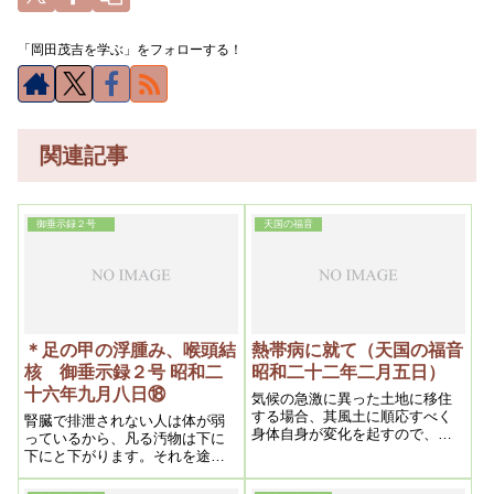
「岡田茂吉を学ぶ」をフォローする！
関連記事
御垂示録２号
天国の福音
＊足の甲の浮腫み、喉頭結
熱帯病に就て（天国の福音
核 御垂示録２号 昭和二
昭和二十二年二月五日）
十六年九月八日⑱
気候の急激に異った土地に移住
する場合、其風土に順応すべく
腎臓で排泄されない人は体が弱
身体自身が変化を起すので、其
っているから、凡る汚物は下に
為の浄化発生である。即ち強烈
下にと下がります。それを途中
なる気候に対するには血液の力
で処分するだけの力がなくなっ
の強化が必要でそれは血液をよ
ているんですね。そこで、生命