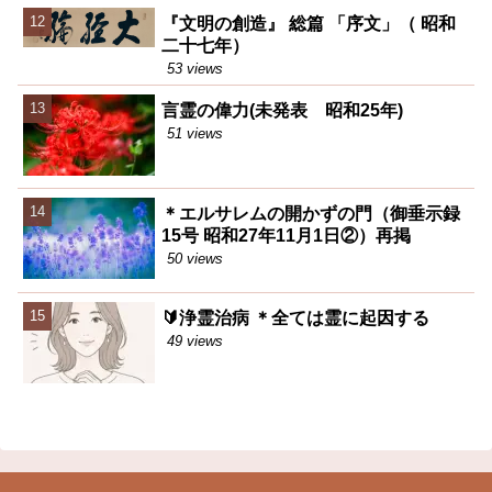
『文明の創造』 総篇 「序文」（ 昭和
二十七年）
53 views
言霊の偉力(未発表 昭和25年)
51 views
＊エルサレムの開かずの門（御垂示録
15号 昭和27年11月1日②）再掲
50 views
🔰浄霊治病 ＊全ては霊に起因する
49 views