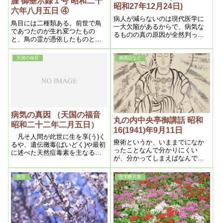
腫 御垂示録１号 昭和二十
昭和27年12月24日)
六年八月五日 ④
病人が減らないのは現代医学に
鳥目には二種類ある。前世で鳥
一大欠陥があるからで、病気な
であつたのが生れ変つたもの
るものの真の原因が全然判って
と、鳥の霊が憑依したものとあ
いず、療法も知らないのである
る。鳥の生れ変りは、目だけが
から驚くべきである。では一体
未だ鳥の性質が残つているんで
病気とは何ぞやというと、答は
天国の福音
御講話など
す。途中から鳥目になつたもの
至極簡単である。それは体内に
の方が治り易い。
あってはならない毒物の排除作
用の苦痛であり、毒物とは薬で
あるから、病気程結構なものは
ないのである。このことが肚の
底から分りさえすれば、病気を
心配する処か風邪引き結構、腹
病気の真因 （天国の福音
丸の内中央亭御講話 昭和
下はらくだし結構、黴菌は有難
昭和二十二年二月五日）
16(1941)年9月11日
いものという訳で事実病気の度
凡そ人間が此世に生を享(う)く
毎たびごとに健康は増し、遂に
療術というか、いままでになか
るや、遺伝黴毒(ばいどく)や最初
は黴菌が浸入しても発病しない
ったことなんで分かりにくい
に述べた天然痘毒素を主なるも
という健康者になるのは勿論で
が、分かってしまえばなんでも
のとして、種々の毒素を保有し
ある
ないが、分かるまでにはひまも
ている事は前項に述べた通りで
かかるし、骨も折れる。いまま
ある。そうして之等の毒素の支
救世
医学断片集
で世の中の人が思ってたこと、
障によって健康が完全に保持出
言ってたこととはだいぶにちが
来得ないから、生理的に体外に
う。ほとんど反対のことが多
排泄せらるべ く、絶えず自然浄
い。結局、新しい医術というも
化作用が行われるよう造られて
のが生まれたと考えるのが一番
いるのが人体である
いい。