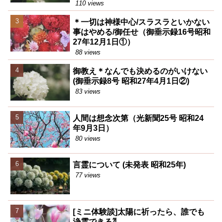
110 views
＊一切は神様中心/スラスラといかない
事はやめる/御任せ（御垂示録16号昭和
27年12月1日①）
88 views
御教え＊なんでも決めるのがいけない
(御垂示録8号 昭和27年4月1日②)
83 views
人間は想念次第（光新聞25号 昭和24
年9月3日）
80 views
言霊について (未発表 昭和25年)
77 views
[ミニ体験談]太陽に祈ったら、誰でも
浄霊できる⁈