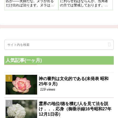
匹か――夫婦だな。ヌラが出る
に判らせねばならんが、当局者
だけ出れば治ります。ヌラは減
の方では警戒しております。西
る処にいつてませんか。
洋医学の外はなく、これ以外に
は何物も出ないと定まっている
ので、我々の主張を入れない。
非常にこの点困難だが、そうか
といってそれを見ておられな
い。世間には病気にかゝり財産
をなくし家族一般餓（うえ）に
泣く有様が現在なのであるから
何としてもやらねばならん。
人気記事(一ヶ月)
神の審判は文化的である(未発表 昭和
25年９月)
119 views
霊界の地位/徳を積む/人を見て法を説
け．．．応身（御垂示録16号昭和27年
12月1日④）