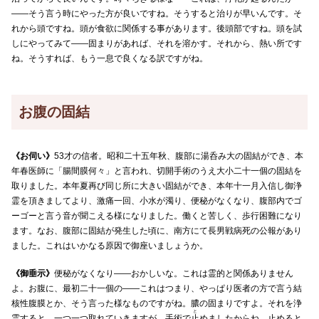
――そう言う時にやった方が良いですね。そうすると治りが早いんです。そ
れから頭ですね。頭が食欲に関係する事があります。後頭部ですね。頭を試
しにやってみて――固まりがあれば、それを溶かす。それから、熱い所です
ね。そうすれば、もう一息で良くなる訳ですがね。
お腹の固結
《お伺い》
53才の信者。昭和二十五年秋、腹部に湯呑み大の固結ができ、本
年春医師に「腸間膜何々」と言われ、切開手術のうえ大小二十一個の固結を
取りました。本年夏再び同じ所に大きい固結ができ、本年十一月入信し御浄
霊を頂きましてより、激痛一回、小水が濁り、便秘がなくなり、腹部内でゴ
ーゴーと言う音が聞こえる様になりました。働くと苦しく、歩行困難になり
ます。なお、腹部に固結が発生した頃に、南方にて長男戦病死の公報があり
ました。これはいかなる原因で御座いましょうか。
《御垂示》
便秘がなくなり――おかしいな。これは霊的と関係ありません
よ。お腹に、最初二十一個の――これはつまり、やっぱり医者の方で言う結
核性腹膜とか、そう言った様なものですがね。膿の固まりですよ。それを浄
と
霊すると、一つ一つ取れていきますが、手術で
止
めましたからね。止めると