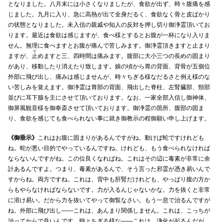
となりました。八月末には小さくなりましたが、食欲が出ず、時々腹痛を感
じました。九月に入り、急に高熱が出て全身だるく、食欲なく骨と皮ばかり
の状態となりました。未入信の親戚や知人の反対を押し切り御浄霊頂いてお
ります。最近は食欲は感じますが、食べ様とするとお腹が一杯になり入りま
せん。無理に食べますとお腹が痛んで苦しみます。御浄霊頂きますと止まり
や
ますが、
止
めますと三、四時間は痛みます。腹部に大小三つの長めの固まり
があり、移動したり消えたり致します。娘の頃から胃の背面、背骨が五個位
外部に飛び出し、痛みは感じませんが、時々ちぎる様なだるさと例え様のな
い苦しみを覚えます。御浄霊は胃部の背面、飛出した脊柱、左腎臓部、頸部
並びに耳下腺を主にさせて頂いております。なお、一家全部入信し御神体、
御屏風観音様を御奉斎させて頂いております。御浄霊の箇所、腹部の固ま
り、食欲を感じても食べられない事に就き御教示の程御願い申し上げます。
《御垂示》
これはお腹に固まりがあるんですがね。動けば蛇ですけれども
ね。蛇が悪い目的でやっているんですね。けれども、もう食べられなければ
ならないんですがね。この位良くなればね。これはその辺に毒素が非常に余
計あるんですよ。つまり、毒素があるんで、そう言った邪霊が憑き易いんで
すからね。両方ですね。これは、背中も肝腎だけれども、やっぱり腹の方か
らもやらなければならないです。力が入るんじゃないかな。力を抜くと非常
に溶け易い。だから力を抜いてやって御覧なさい。もう一息で治るんですが
ね。外部に飛び出し――これは、あんまり関係しません。これは、こっちが
治ってからで良いんです。時々ちぎる様な――これは、浄化が起るんだが