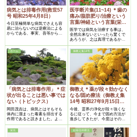
病気とは排毒作用(救世57
医学断片集(11~14) ＊歯の
号 昭和25年4月8日）
痛み/脂肪肥り/治療という
言葉/神経という言葉(栄光
今日至極簡単な病気でさえも容
159号～162号 昭和27年)
易に治らないのは逆療法による
医学では病気を治療する事は、
からである、事実、吾等からい
全然出来ないといったら驚くで
えば、病気なるものは、洵まこ
あろうが、之は真理であるから
とに容易に治るものである、そ
仕方がない。では誰が治療して
れは神が与えた清掃作用である
呉れるかというと、それは自分
ホーム
御教え集14号
以上、不純物が或程度溜れば人
自身の体である。従って若もし
間自身が持っている良能力の活
医療で治るものなら、手術の必
動が発生し治るからであってみ
要はない訳である。つまり医療
れば、殆んどの病気は、何等の
では病気の個所が治らないか
手当もせず自然に放任しておく
ら、止むを得ず其個所を除去し
だけで速かに治癒するのである
て了しまうのである,iryou
「病気とは排毒作用」＊症
御教え＊薬が段々効かなく
状が出ることは悪い事では
なる/固め療法（御教え集
ない（トピックス）
14号 昭和27年9月15日
①）
岡田茂吉は、病気とはそもそも
今後、霊界の浄化が段々強くな
体内に溜まった毒素を排出する
るに従って、今まで固め方法が
作用であると説きました。よっ
進歩してきたが、今度はその進
て、痰や咳、鼻水や汗、下痢や
歩も出来なくなる。それと、今
発疹などなど、西洋医学でいう
言った借金を一遍に返す時期が
栄光
結核信仰療法
ところの「症状」は皆、身体か
来ますから、それで恐ろしい程