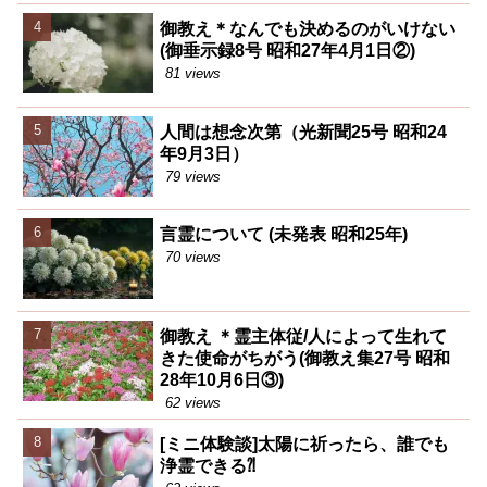
御教え＊なんでも決めるのがいけない
(御垂示録8号 昭和27年4月1日②)
81 views
人間は想念次第（光新聞25号 昭和24
年9月3日）
79 views
言霊について (未発表 昭和25年)
70 views
御教え ＊霊主体従/人によって生れて
きた使命がちがう(御教え集27号 昭和
28年10月6日③)
62 views
[ミニ体験談]太陽に祈ったら、誰でも
浄霊できる⁈