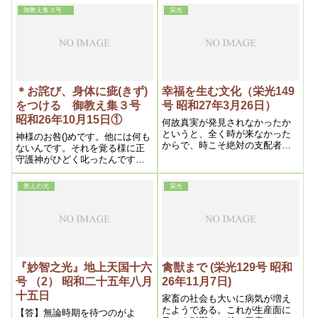
方が多かったから
御教え集３号
栄光
＊お詫び、身体に疵(きず)
幸福を生む文化（栄光149
をつける 御教え集３号
号 昭和27年3月26日）
昭和26年10月15日①
何故真実が発見されなかったか
というと、全く時が来なかった
神様のお咎()めです。他には何も
からで、時こそ絶対の支配者で
ないんです。それを覚る様に正
ある。そこで神は私という者を
守護神がひどく叱ったんです。
選んで、一切の誤謬を啓示さ
お詫びすれば治ります。つま
れ、而も叡智否神智をも与えら
り、神様の言う事を守らなかっ
教えの光
栄光
れたのであるから、叡智でも分
たからです。それを心から悔い
らない事が私には分るのであ
改めて、お詫びして、それで治
る。
っていきます
『妙智之光』地上天国十六
禽獣まで (栄光129号 昭和
号 （2） 昭和二十五年八月
26年11月7日)
十五日
家畜の社会も大いに病気が増え
たようである。これが生産面に
【答】無論時期を待つのがよ