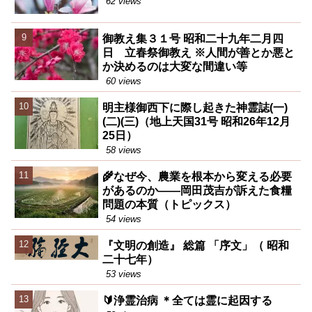
62 views
御教え集３１号 昭和二十九年二月四
日 立春祭御教え ※人間が善とか悪と
か決めるのは大変な間違い等
60 views
明主様御西下に際し起きた神霊誌(一)
(二)(三)（地上天国31号 昭和26年12月
25日）
58 views
🌾なぜ今、農業を根本から変える必要
があるのか――岡田茂吉が訴えた食糧
問題の本質（トピックス）
54 views
『文明の創造』 総篇 「序文」（ 昭和
二十七年）
53 views
🔰浄霊治病 ＊全ては霊に起因する