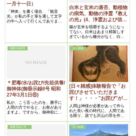
一月十一日）
白米と玄米の適否、動植物
「神体」を書く場合、「観音
の病気、動物の浄霊『教え
光」が私の手と筆を通して文字
の光』(4、浄霊および信仰
の中へ入って行くんでありま
上の問題）昭和二十六年五
す。それが為に文字やお像から
腸が玄米を咀嚼するようになっ
絶えず光を放射するんでありま
月二十日)
てない。白米はあまり精製しす
す。その光に依って一家の罪障
ぎているから糠分がなく、白米
が除れるんであります。罪障と
中毒によって脚気(かっけ)が起り
は、罪の障りと書くんで、此の
やすい。また化学肥料の害も
御垂示録8号
日々雑感
障りが解消して行くんでありま
軽々にはできない。白米に微量
す。
ではあるが、硫安のごとき毒素
が含まれる以上人間は弱る
＊肥毒/水/お詫び/先祖供養/
[日々雑感]体験報告で「お
御神体(御垂示録8号 昭和
詫びさせていただきま
27年3月1日⑥)
す！」・・・”お詫び”がわ
私が、こう言ったのを、勝手に
かっていなかった私
人間は神様が必要があって作ら
人間の方でやると、お咎があり
れた長い夜の時代に、人間であ
ますよ。ですから、御神前に置
る限り、誰でも沢山の罪を作り
けと言った以上、置いておけば
続け、人間はみな、ビックリす
良い。それで、背そむいた事を
るぐらい罪が堆積しているわけ
本人に良く言って、光明如来様
御垂示録２号
日々雑感
だから、誰が悪い彼が悪いとい
にお詫びする様に言う事があな
った所で所詮、皆んな罪深いこ