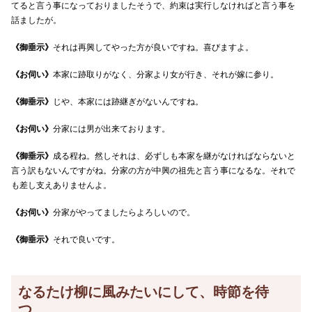
てると言う事になっておりましたそうで、約束は実行しなければと言う事を
話ましたが。
《御垂示》
それは再興してやった方が良いですね。喜びますよ。
《お伺い》
本家に跡取りがなく、分家より女が行き、それが嫁に参り。
《御垂示》
じや、本家には跡継ぎがないんですね。
《お伺い》
分家には男が出来ております。
《御垂示》
成る程ね。然しそれは、必ずしも本家を継がなければならないと
言う訳もないんですがね。分家の方が中興の祖先と言う事になるな。それで
も差し支えありませんよ。
《お伺い》
分家がやってましたらよろしいので。
《御垂示》
それで良いです。
なるたけ柳に風みたいにして、時節を待
つ。