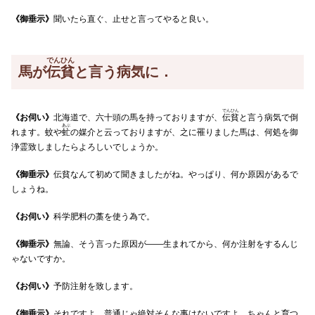
《御垂示》
聞いたら直ぐ、止せと言ってやると良い。
でんひん
馬が
伝貧
と言う病気に．
でんひん
《お伺い》
北海道で、六十頭の馬を持っておりますが、
伝貧
と言う病気で倒
あぶ
れます。蚊や
虻
の媒介と云っておりますが、之に罹りました馬は、何処を御
浄霊致しましたらよろしいでしょうか。
《御垂示》
伝貧なんて初めて聞きましたがね。やっぱり、何か原因があるで
しょうね。
《お伺い》
科学肥料の藁を使う為で。
《御垂示》
無論、そう言った原因が――生まれてから、何か注射をするんじ
ゃないですか。
《お伺い》
予防注射を致します。
《御垂示》
それですよ。普通じゃ絶対そんな事はないですよ。ちゃんと育つ