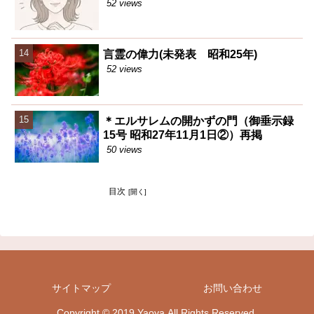
52 views
言霊の偉力(未発表 昭和25年)
52 views
＊エルサレムの開かずの門（御垂示録
15号 昭和27年11月1日②）再掲
50 views
目次
サイトマップ
お問い合わせ
Copyright © 2019 Yaoya All Rights Reserved.