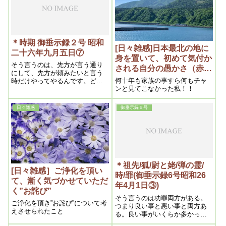
たの務めです
とに間違い無いので、気づいた
者からまず、ずっとお待ちのメ
シヤ様にお詫びさせていただか
なくてはいけないと思いまし
た。
＊時期 御垂示録２号 昭和
[日々雑感]日本最北の地に
二十六年九月五日⑦
身を置いて、初めて気付か
そう言うのは、先方が言う通り
される自分の愚かさ（赤
にして、先方が頼みたいと言う
面）
何十年も家族の事すら何もチャ
時だけやってやるんです。どう
ンと見てこなかった私！！
しても、時期が来なければなら
ない。早いんだね。
日々雑感
御垂示録６号
＊祖先/狐/尉と姥/弾の霊/
[日々雑感］ご浄化を頂い
時/罪(御垂示録6号昭和26
て、漸く気づかせていただ
年4月1日③)
く”お詫び”
そう言うのは功罪両方がある。
ご浄化を頂き”お詫び”について考
つまり良い事と悪い事と両方あ
えさせられたこと
る。良い事がいくらか多かった
為助かった。罪の方よりも良い