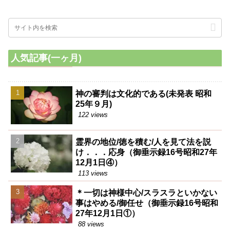
人気記事(一ヶ月)
神の審判は文化的である(未発表 昭和
25年９月)
122 views
霊界の地位/徳を積む/人を見て法を説
け．．．応身（御垂示録16号昭和27年
12月1日④）
113 views
＊一切は神様中心/スラスラといかない
事はやめる/御任せ（御垂示録16号昭和
27年12月1日①）
88 views