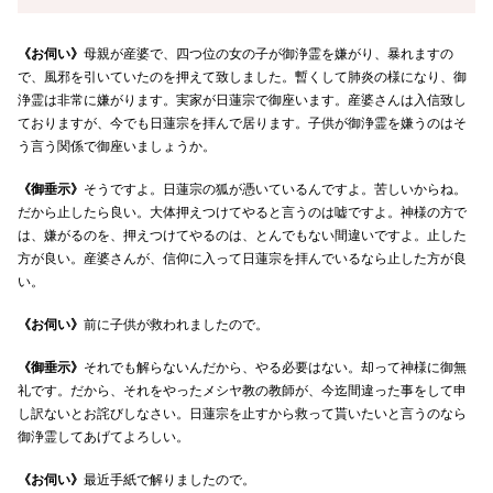
《お伺い》
母親が産婆で、四つ位の女の子が御浄霊を嫌がり、暴れますの
で、風邪を引いていたのを押えて致しました。暫くして肺炎の様になり、御
浄霊は非常に嫌がります。実家が日蓮宗で御座います。産婆さんは入信致し
ておりますが、今でも日蓮宗を拝んで居ります。子供が御浄霊を嫌うのはそ
う言う関係で御座いましょうか。
《御垂示》
そうですよ。日蓮宗の狐が憑いているんですよ。苦しいからね。
だから止したら良い。大体押えつけてやると言うのは嘘ですよ。神様の方で
は、嫌がるのを、押えつけてやるのは、とんでもない間違いですよ。止した
方が良い。産婆さんが、信仰に入って日蓮宗を拝んでいるなら止した方が良
い。
《お伺い》
前に子供が救われましたので。
《御垂示》
それでも解らないんだから、やる必要はない。却って神様に御無
礼です。だから、それをやったメシヤ教の教師が、今迄間違った事をして申
し訳ないとお詫びしなさい。日蓮宗を止すから救って貰いたいと言うのなら
御浄霊してあげてよろしい。
《お伺い》
最近手紙で解りましたので。