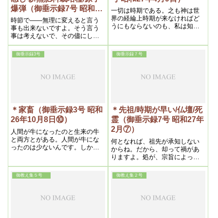
ければならない」という様な事
爆弾（御垂示録7号 昭和27
になると思います。宣伝も非常
一切は時期である。之も神は世
にし良くなる訳ですね
年2月⑧）
界の経綸上時期が来なければど
時節で――無理に変えると言う
うにもならないのも、私は知ら
事も出来ないですよ。そう言う
されている。幸いなる哉、愈々
事は考えないで、その儘にして
其時期が来たので私という者を
置きなさい。変えなければなら
選ばれ、其大任を委せ給うたの
ない様な時には、神様が変える
御垂示録3号
御垂示録７号
である。従って私は病理の本源
様な手段をとってくれますから
を啓示されたと共に、治病の力
ね
も与えられたのである
＊家畜（御垂示録3号 昭和
＊先祖/時期が早い/仏壇/死
26年10月8日⑩）
霊（御垂示録7号 昭和27年
2月⑦）
人間が牛になったのと生来の牛
と両方とがある。人間が牛にな
何となれば、祖先が承知しない
ったのは少ないんです。しか
からね。だから、却って禍があ
し、本来の牛でも、殺されると
りますよ。処が、宗旨によって
怨みますからね。怨みも重なる
は――お寺がつぶれちゃったと
と、一つの罪になるから、苦し
か、お寺が遠くなったと言う場
御教え集５号
御教え集２号
む事になる。そうしてやれば両
合に、止むを得ず変わる場合が
方共救われるから結構です。
ありますが、原則としては――
祖先が霊界が異っちゃうと、そ
っちに行かなければならないか
らね