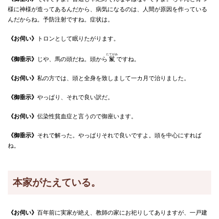
様に神様が造ってあるんだから、病気になるのは、人間が原因を作っている
んだからね。予防注射ですね。症状は。
《お伺い》
トロンとして眠りたがります。
たてがみ
《御垂示》
じや、馬の頭だね。頭から
鬣
ですね。
《お伺い》
私の方では、頭と全身を致しまして一カ月で治りました。
《御垂示》
やっぱり、それで良い訳だ。
《お伺い》
伝染性貧血症と言うので御座います。
《御垂示》
それで解った。やっぱりそれで良いですよ。頭を中心にすれば
ね。
本家がたえている。
《お伺い》
百年前に実家が絶え、教師の家にお祀りしてありますが、一戸建