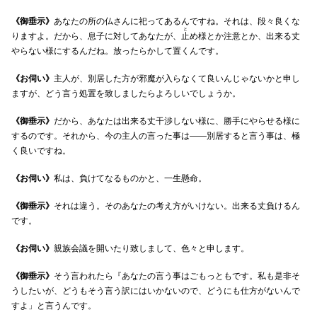
《御垂示》
あなたの所の仏さんに祀ってあるんですね。それは、段々良くな
と
りますよ。だから、息子に対してあなたが、
止
め様とか注意とか、出来る丈
やらない様にするんだね。放ったらかして置くんです。
《お伺い》
主人が、別居した方が邪魔が入らなくて良いんじゃないかと申し
ますが、どう言う処置を致しましたらよろしいでしょうか。
《御垂示》
だから、あなたは出来る丈干渉しない様に、勝手にやらせる様に
するのです。それから、今の主人の言った事は――別居すると言う事は、極
く良いですね。
《お伺い》
私は、負けてなるものかと、一生懸命。
《御垂示》
それは違う。そのあなたの考え方がいけない。出来る丈負けるん
です。
《お伺い》
親族会議を開いたり致しまして、色々と申します。
《御垂示》
そう言われたら『あなたの言う事はごもっともです。私も是非そ
うしたいが、どうもそう言う訳にはいかないので、どうにも仕方がないんで
すよ」と言うんです。