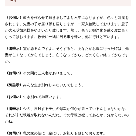
《お伺い》
教会を作らせて戴きましてより六年になりますが、色々と邪魔を
されます。先妻の子が居り孫も居りますが、一家入信致しております。息子
が大光明如来様をやぶいたり致します。然し、色々と御浄化を戴く度に良く
なってはおります。教会に一緒に居る事を嫌い、他に行けと言います。
《御垂示》
霊が憑るんですよ。そうすると、あなたがお嫁に行った時は、先
妻が亡くなってからでしょう。亡くなってから、どのくらい経ってからです
か。
《お伺い》
その間に三人妻がありまして。
《御垂示》
みんな生き別れじゃないんでしょう。
《お伺い》
生き別れで御座います。
《御垂示》
今の、反対する子供の母親か何かが祟っているんじゃないかな。
それが未だ執着が取れないんだね。その母親は祀ってあるか、分からないの
かね。
《お伺い》
私の家の墓に一緒にし、お祀りも致しております。