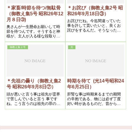
＊家畜/時節を待つ/無駄骨
＊お詫び（御教え集2号 昭
（御教え集5号 昭和26年12
和26年9月18日③）
月８日➂)
お詫びだね。今迄間違っていた
事を許して貰いたいと、良くお
奥さんが一生懸命お願いして時
詫びをするんだ。そうなった
節を待つんです。そうすると神
ら、どうする事もできないか
様が、主人が入る様な段取りに
ら、良く光明如来様にお願いし
してくれます。それより仕方が
て、間違った事を心から悔い改
ないですね。
御教え集２号
光
めたから、祖霊さんに承知する
様にお願いしたいといえば
＊先祖の曇り（御教え集2
時期を待て (光14号昭和24
号 昭和26年9月8日⑦）
年6月25日）
頭が悪いと言う事は祖先が霊界
肝腎な事は時期来るまでの期間
で苦しんでいると言う 事です
の辛抱である、物には必ず丁度
ね。こう言うのは祖先の罪のメ
好い時があるものだ、昔から
グリですね。それが頭に来ま
「待てば海路の日和あり」とか
す。霊界で祖先が 非常に苦しん
「果報は寝て待て」とか「狙い
でいる。
打ち」とかいう諺があるが、全
くその通りである。