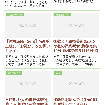
及ぼす影響も、仲々馬鹿になら
い。決して無理に判らそうとし
ないのである。これは全く近来
たり、本人の自由意志を押えつ
流行の注射の為である事は間違
けたりしてはいけない。信仰は
いない
或程度霊の曇りが除れぬと入れ
体験談Mr.Right
御教え集10号
ぬものである。 浄霊は、特に
先方から頼まぬ以上決してすべ
きではない。
【体験談Mr.Right】№6 明
御教え＊箱根美術館/メシ
主様に「お詫び」をお願い
ヤ教の評判/時節(御教え集
します。
10号 昭和27年５月16日①)
霊界では、直接明主様にお詫び
六月十五日が節ですからね。こ
することができないという厳し
れが過ぎると、余程表面的にな
さです。現界に生きている私た
って来ます。去年、一昨年あた
ちは、御尊影を拝しながら、さ
りを省みると、随分メシヤ教と
まざまな願い事や、ご報告をさ
いうものを、世間で見る目が違
御垂示録７号
栄光
せていただいていますが、少し
って来た様です。これはまあ時
気軽にしてはいないかという反
節ですね。ですから、もう一息
省心を持つことができました。
ですね。美術館が評判になると
同時に、これが現界人に許され
いう様な事が、今迄のメシヤ教
ている特権だとしたら、感謝し
を変な目で見られたり、とにか
ても感謝しきれない
くマイナス的存在の様に見られ
たのが、今度は反対に「大変な
＊時期/外人の御神体/霊を
御蔭話を読んで（栄光151
ものだ」「今迄の見方を変えな
感じる/無肥料栽培種/原子
号 昭和27年4月9日）