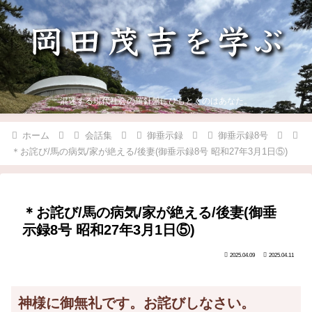
混迷する現代社会の羅針盤にひもとくのはあなた。
ホーム
会話集
御垂示録
御垂示録8号
＊お詫び/馬の病気/家が絶える/後妻(御垂示録8号 昭和27年3月1日⑤)
＊お詫び/馬の病気/家が絶える/後妻(御垂
示録8号 昭和27年3月1日⑤)
2025.04.09
2025.04.11
神様に御無礼です。お詫びしなさい。