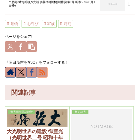
＊肥毒/水/お詫び/先祖供養/御神体(御垂示録8号 昭和27年3月1
日⑥)
動物
お詫び
家族
時期
ページをシェア!
「岡田茂吉を学ぶ」をフォローする！
関連記事
大光明世界の建設
教えの光
大光明世界の建設 御霊光
（光明世界二号 昭和十年