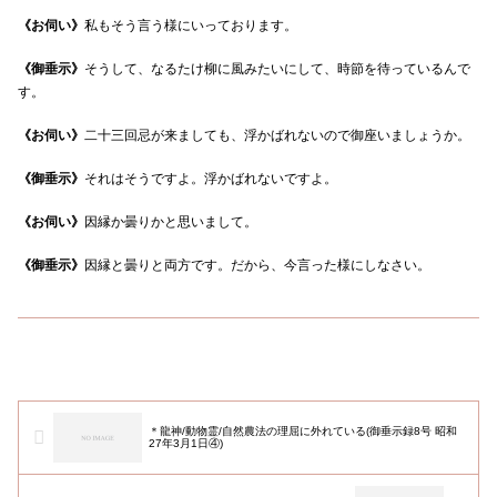
《お伺い》
私もそう言う様にいっております。
《御垂示》
そうして、なるたけ柳に風みたいにして、時節を待っているんで
す。
《お伺い》
二十三回忌が来ましても、浮かばれないので御座いましょうか。
《御垂示》
それはそうですよ。浮かばれないですよ。
《お伺い》
因縁か曇りかと思いまして。
《御垂示》
因縁と曇りと両方です。だから、今言った様にしなさい。
＊龍神/動物霊/自然農法の理屈に外れている(御垂示録8号 昭和
27年3月1日④)