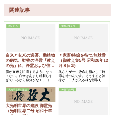
関連記事
教えの光
御教え集５号
白米と玄米の適否、動植物
＊家畜/時節を待つ/無駄骨
の病気、動物の浄霊『教え
（御教え集5号 昭和26年12
の光』(4、浄霊および信仰
月８日➂)
上の問題）昭和二十六年五
腸が玄米を咀嚼するようになっ
奥さんが一生懸命お願いして時
月二十日)
てない。白米はあまり精製しす
節を待つんです。そうすると神
ぎているから糠分がなく、白米
様が、主人が入る様な段取りに
中毒によって脚気(かっけ)が起り
してくれます。それより仕方が
やすい。また化学肥料の害も
ないですね。
大光明世界の建設
御垂示録8号
軽々にはできない。白米に微量
ではあるが、硫安のごとき毒素
が含まれる以上人間は弱る
大光明世界の建設 御霊光
（光明世界二号 昭和十年