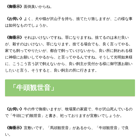
《御垂示》
面倒臭いからね。
《お伺い》
よく、犬や猫が沢山子を持ち、捨てたり致しますが、この様な事
は如何なものでしょうか。
《御垂示》
それはいけないですね。罪になりますね。捨てるのは未だ良い
が、殺すのはいけない。罪になります。捨てる場合でも、良く言ってやる。
家でも飼ってやりたいが、都合で飼っていけないから、良い所に飼われる様
に神様にお願いしてやるから、と言ってやるんですね。そうして光明如来様
に、こうこう言う訳で飼えないから、良い飼主が見付かる様に御守護お願い
したいと言う。そうすると、良い飼主の所に行きます。
「牛頭観世音」
《お伺い》
牛の件で御座いますが、牧場業の家庭で、牛が沢山死んでいるの
で「牛頭(ごず)観世音」と書き、祀っておりますが宜敷いでしょうか。
《御垂示》
宜敷いです。「馬頭観世音」があるから、「牛頭観世音」で良
い。