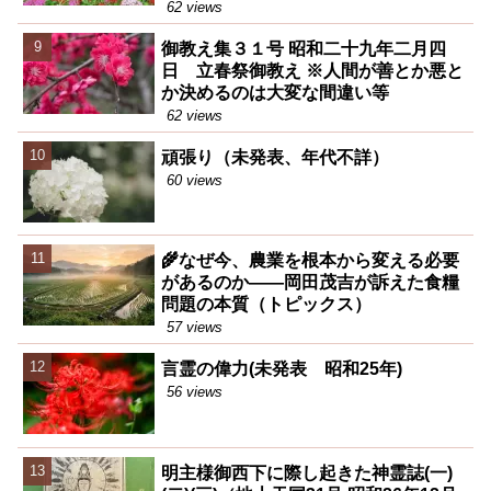
62 views
御教え集３１号 昭和二十九年二月四
日 立春祭御教え ※人間が善とか悪と
か決めるのは大変な間違い等
62 views
頑張り（未発表、年代不詳）
60 views
🌾なぜ今、農業を根本から変える必要
があるのか――岡田茂吉が訴えた食糧
問題の本質（トピックス）
57 views
言霊の偉力(未発表 昭和25年)
56 views
明主様御西下に際し起きた神霊誌(一)