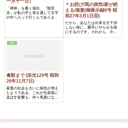
一月十一日）
＊お詫び/馬の病気/家が絶
「神体」を書く場合、「観音
える/後妻(御垂示録8号 昭
光」が私の手と筆を通して文字
和27年3月1日⑤)
の中へ入って行くんでありま
す。それが為に文字やお像から
だから、あなたは出来る丈干渉
絶えず光を放射するんでありま
しない様に、勝手にやらせる様
す。その光に依って一家の罪障
にするのです。それから、今の
が除れるんであります。罪障と
主人の言った事は――別居する
は、罪の障りと書くんで、此の
と言う事は、極く良いですね
栄光
障りが解消して行くんでありま
す。
禽獣まで (栄光129号 昭和
26年11月7日)
家畜の社会も大いに病気が増え
たようである。これが生産面に
及ぼす影響も、仲々馬鹿になら
ないのである。これは全く近来
流行の注射の為である事は間違
いない