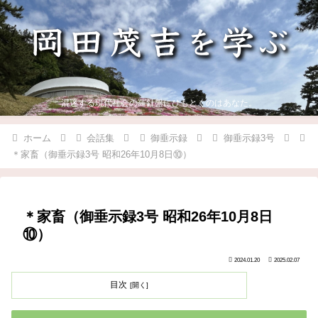
混迷する現代社会の羅針盤にひもとくのはあなた。
ホーム
会話集
御垂示録
御垂示録3号
＊家畜（御垂示録3号 昭和26年10月8日⑩）
＊家畜（御垂示録3号 昭和26年10月8日
⑩）
2024.01.20
2025.02.07
目次