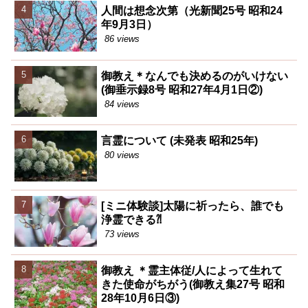
人間は想念次第（光新聞25号 昭和24
年9月3日）
86 views
御教え＊なんでも決めるのがいけない
(御垂示録8号 昭和27年4月1日②)
84 views
言霊について (未発表 昭和25年)
80 views
[ミニ体験談]太陽に祈ったら、誰でも
浄霊できる⁈
73 views
御教え ＊霊主体従/人によって生れて
きた使命がちがう(御教え集27号 昭和
28年10月6日③)