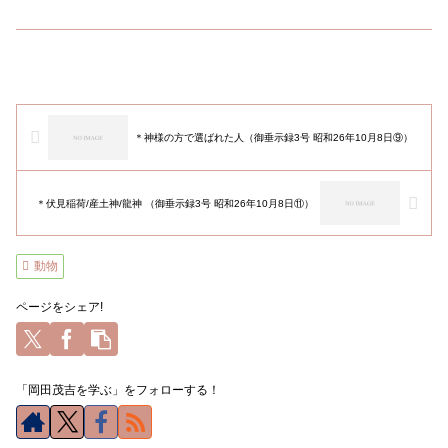
＊神様の方で選ばれた人（御垂示録3号 昭和26年10月8日⑨）
＊伏見稲荷/産土神/龍神 （御垂示録3号 昭和26年10月8日⑪）
動物
ページをシェア!
「岡田茂吉を学ぶ」をフォローする！