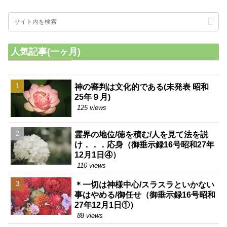
人気記事(一ヶ月)
神の審判は文化的である(未発表 昭和
25年９月)
125 views
霊界の地位/徳を積む/人を見て法を説
け．．．応身（御垂示録16号昭和27年
12月1日④）
110 views
＊一切は神様中心/スラスラといかない
事はやめる/御任せ（御垂示録16号昭和
27年12月1日①）
88 views