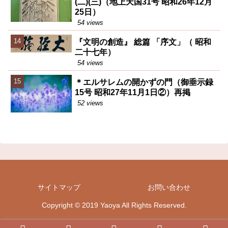
(二)(三)（地上天国31号 昭和26年12月
25日）
54 views
『文明の創造』 総篇 「序文」（ 昭和
二十七年）
54 views
＊エルサレムの開かずの門（御垂示録
15号 昭和27年11月1日②）再掲
52 views
サイトマップ
お問い合わせ
Copyright © 2019 Yaoya All Rights Reserved.