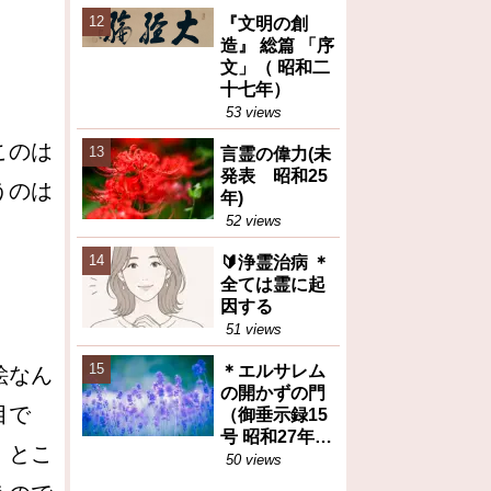
えた食糧問題
『文明の創
の本質（トピ
造』 総篇 「序
ックス）
文」（ 昭和二
十七年）
53 views
このは
言霊の偉力(未
発表 昭和25
うのは
年)
52 views
🔰浄霊治病 ＊
全ては霊に起
因する
51 views
＊エルサレム
絵なん
の開かずの門
目で
（御垂示録15
号 昭和27年11
。とこ
月1日②）再
50 views
掲