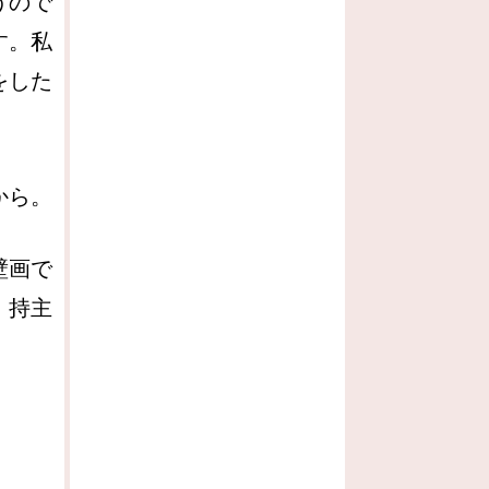
うので
す。私
をした
から。
壁画で
、持主