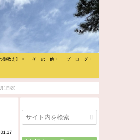
の御教え】
そ の 他
ブ ロ グ
月1日②)
.01.17