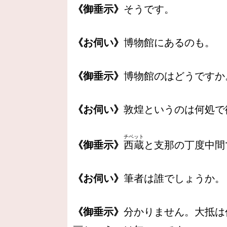
《御垂示》
そうです。
《お伺い》
博物館にあるのも。
《御垂示》
博物館のはどうですか
《お伺い》
敦煌というのは何処で
チベット
《御垂示》
西蔵
と支那の丁度中間
《お伺い》
筆者は誰でしょうか。
《御垂示》
分かりません。大抵は