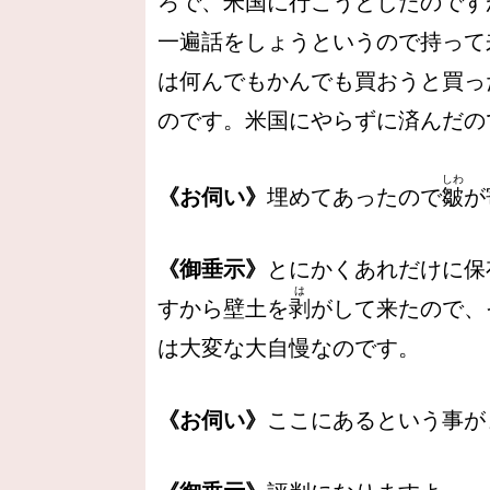
ろで、米国に行こうとしたのです
一遍話をしょうというので持って
は何んでもかんでも買おうと買っ
のです。米国にやらずに済んだの
しわ
《お伺い》
埋めてあったので
皺
が
《御垂示》
とにかくあれだけに保
は
すから壁土を
剥
がして来たので、
は大変な大自慢なのです。
《お伺い》
ここにあるという事が