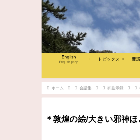
English
トピックス
開
English page
ホーム
会話集
御垂示録
＊敦煌の絵/大きい邪神ほど