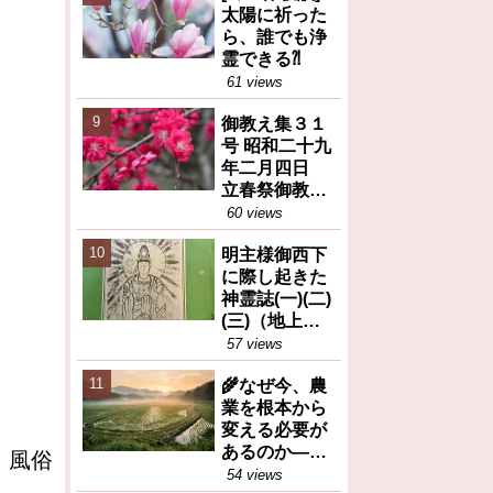
太陽に祈った
ら、誰でも浄
霊できる⁈
61 views
御教え集３１
号 昭和二十九
年二月四日
立春祭御教え
※人間が善と
60 views
か悪とか決め
明主様御西下
るのは大変な
に際し起きた
間違い等
神霊誌(一)(二)
(三)（地上天
国31号 昭和26
57 views
年12月25日）
🌾なぜ今、農
業を根本から
変える必要が
あるのか――
。風俗
岡田茂吉が訴
54 views