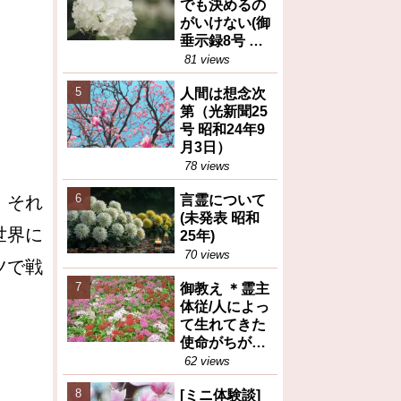
でも決めるの
がいけない(御
垂示録8号 昭
和27年4月1日
81 views
②)
人間は想念次
第（光新聞25
号 昭和24年9
月3日）
78 views
、それ
言霊について
(未発表 昭和
世界に
25年)
70 views
ツで戦
御教え ＊霊主
体従/人によっ
て生れてきた
使命がちがう
(御教え集27号
62 views
昭和28年10月
[ミニ体験談]
6日③)