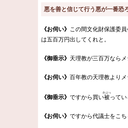
悪を善と信じて行う悪が一番恐
《お伺い》
この間文化財保護委員
は五百万円出してくれと。
《御垂示》
天理教が三百万ならメ
《お伺い》
百年教の天理教よりメ
かぶっ
《御垂示》
ですから買い
被
ってい
《お伺い》
ですから代議士をこち