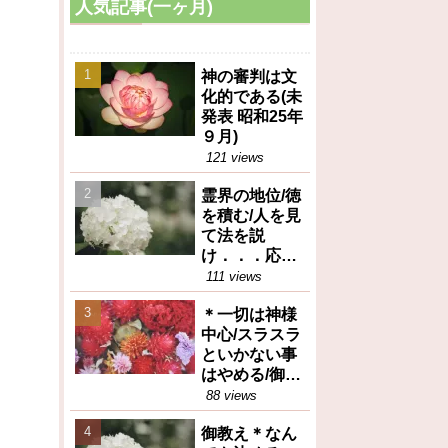
人気記事(一ヶ月)
神の審判は文
化的である(未
発表 昭和25年
９月)
121 views
霊界の地位/徳
を積む/人を見
て法を説
け．．．応身
（御垂示録16
111 views
号昭和27年12
＊一切は神様
月1日④）
中心/スラスラ
といかない事
はやめる/御任
せ（御垂示録
88 views
16号昭和27年
御教え＊なん
12月1日①）