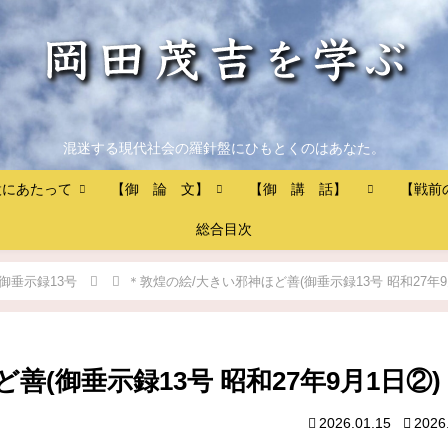
混迷する現代社会の羅針盤にひもとくのはあなた。
設にあたって
【御 論 文】
【御 講 話】
【戦前
総合目次
御垂示録13号
＊敦煌の絵/大きい邪神ほど善(御垂示録13号 昭和27年9
善(御垂示録13号 昭和27年9月1日②)
2026.01.15
2026