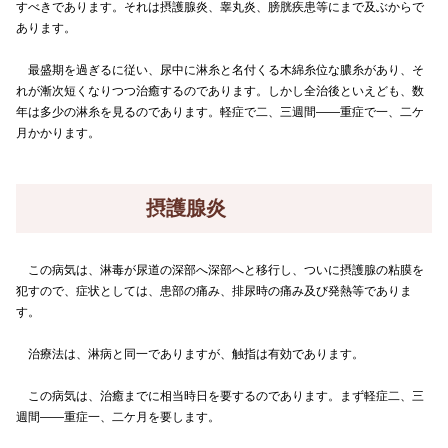
すべきであります。それは摂護腺炎、睾丸炎、膀胱疾患等にまで及ぶからで
あります。
最盛期を過ぎるに従い、尿中に淋糸と名付くる木綿糸位な膿糸があり、そ
れが漸次短くなりつつ治癒するのであります。しかし全治後といえども、数
年は多少の淋糸を見るのであります。軽症で二、三週間――重症で一、二ケ
月かかります。
摂護腺炎
この病気は、淋毒が尿道の深部へ深部へと移行し、ついに摂護腺の粘膜を
犯すので、症状としては、患部の痛み、排尿時の痛み及び発熱等でありま
す。
治療法は、淋病と同一でありますが、触指は有効であります。
この病気は、治癒までに相当時日を要するのであります。まず軽症二、三
週間――重症一、二ケ月を要します。