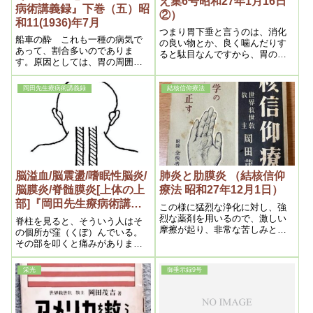
え集6号昭和27年1月16日
病術講義録』下巻（五）昭
②）
和11(1936)年7月
つまり胃下垂と言うのは、消化
船車の酔 これも一種の病気で
の良い物とか、良く噛んだりす
あって、割合多いのでありま
ると駄目なんですから、胃の悪
す。原因としては、胃の周囲に
い人は、お茶漬を食うんです
滞溜せる水膿が動揺の為胃中に
ね。それだけで治ります。胃下
浸潤し、不快、嘔吐感又は嘔吐
垂なんかは、お茶漬で百発百中
岡田先生療病術講義録
結核信仰療法
をするのであります。
です。
脳溢血/脳震盪/嗜眠性脳炎/
肺炎と肋膜炎 （結核信仰
脳膜炎/脊髄膜炎[上体の上
療法 昭和27年12月1日）
部]『岡田先生療病術講義
この様に猛烈な浄化に対し、強
録』上巻（五）昭和
烈な薬剤を用いるので、激しい
脊柱を見ると、そういう人はそ
摩擦が起り、非常な苦しみと共
11(1936)年7月
の個所が窪（くぼ）んでいる。
に、高熱、咳嗽、食欲不振等が
その部を叩くと痛みがありま
執拗に続くので、愈々衰弱が加
す。これはそこから絶えず膿が
わり生命に迄及ぶのである。又
滲（し）み出て発達しないから
栄光
御垂示録9号
この病気が青壮年に多いのも、
であります。
浄化力が強いと共に、年齢の関
係上薬毒も相当多量に入ってい
るからである。そして全快後も