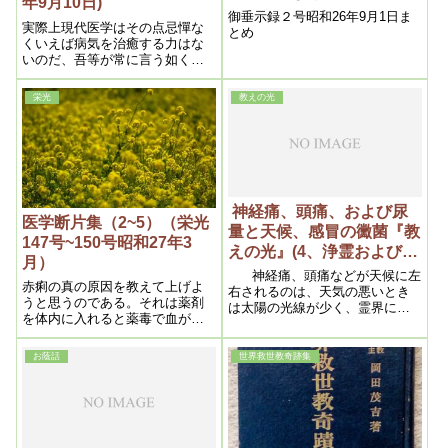
年9月10日)
御垂示録２号昭和26年9月1日ま
実際上現代医学はその点忌憚な
とめ
くいえば病気を治癒する力はな
いのだ、吾等が常に言う如く、
医療は一時的苦痛緩和だけの効
果で、その苦痛緩和の方法が、
栄光
教えの光
実は病気増悪の原因となる事な
ど全然知らないのだから問題は
重大だ。
神経痛、頭痛、および尿
医学断片集（2~5）（栄光
量と天候、感冒の黴菌『教
147号~150号昭和27年3
えの光』(4、浄霊および信
月）
仰上の問題）昭和二十六年
神経痛、頭痛などが天候に左
赤痢の真の原因を教えて上げよ
五月二十日)
右されるのは、天気の悪いとき
うと思うのである。それは薬剤
は太陽の光線が少く、霊界に火
を体内に入れると薬毒で血が濁
素が少ないから毒が固まり、そ
る。処が現代人は頭脳を酷使す
の圧迫で痛むのである。天候に
るから、其毒血は頭脳へ集溜し
左右されるのは固まる痛さであ
お蔭話
世界救世教奇跡集
固結する。すると浄化作用が起
る。
って、発熱と共に液体化した毒
血は、下降して腸に集中し、肛
門から出るのであるから、放っ
ておけば自然に治り、予後は頭
脳は明晰となり健康は増すので