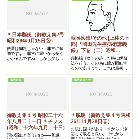
そこから出られたんです。出ら
り。
れて、今度は本当に御働きにな
る。で、私は今千手観音の働き
をしている訳ですね。だから何
にでも手を出す
＊日本脳炎（御教え集2号
咽喉疾患/その他 [上体の下
昭和26年9月15日③）
部]『岡田先生療病術講義
便通は問題じゃない。非常に順
録』下巻（二）昭和
調ですよ。非常に重いから長く
11(1936)年7月
扁桃腺〔炎〕の起った時に解熱
かかるんですね。しかし少し経
法を行う。その為に膿が固結す
つとずっと良くなる。薬毒も相
るのであります。これは最初の
当あるから、それで長くかかる
項目で詳説してあるから略しま
訳ですね。そう言う時には、つ
す。「耳下腺炎」も「淋巴腺
いでに薬毒の浄化も起りますか
御教え集
御教え集４号
炎」も前同断です
らね。
御教え集１号 昭和二十六
＊脱腸（御教え集４号昭和
年八月二十一日 ＊チフス
26年11月28日⑥）
(昭和二十六年九月二十日)
お腹に固りがありますから、浄
霊して取ると良い。それから、
頭の濁血と言うのは——普通、
帯を固く締めてはいけない。固