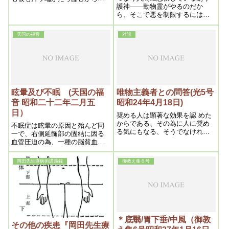
護神――動物霊がやるのだか
って来るに違いない、何いずれ
ら、そこで悪を制限するには動
は日本人全部が本教信者となる
物霊を弱める。動物霊を弱める
のは太鼓判を捺しても間違いあ
には霊の曇りの多い少い――曇
るまい、そうなった暁こそ、本
天国の福音
対談
りが多ければ、動物霊は根本的
教のモットーである病貧争絶無
の悪のものですから悪をさせ
の世界じゃない、日本が如実に
る。動物霊を或る程度抑えるに
実現するであろうし、それを見
は光です。光とは魂の光です。
た世界各国の人達はこりゃ大変
それには曇りを取らなければな
だと、みんな揃って入信する事
らない。だから悪の因というの
になるであろうから、ここに到
は、結局霊の病気になる。つま
って愈々いよいよ地上天国出現
眩暈及び不眠 (天国の福
唯物主義者との問答(光5号
り体の病気が毒血で、霊の病気
の運びとな
音 昭和二十二年二月五
昭和24年4月18日)
が曇りです。ですから曇りをと
日）
るという事になる。浄霊すると
奨める人は顕著な効果を認 めた
いう事は、肉体の病気ばかりで
からである、その為に人に奨め
不眠症は眩暈の原因と殆んど同
なくて、霊の病気も一緒に取っ
る気にもなる、そうでなけれ
一で、右側延髄部の固結に因る
てくれる。浄める訳です。です
ば、人の生命に関 はる程の問題
血管圧迫の為、一種の脳貧血を
から浄霊という。霊が浄まると
を人に奨める筈がないではない
起すからである。その結果とし
副守護神が弱りますから――副
か
て、神経過敏症状となり、それ
守護神ばかりでなく、臨時に憑
岡田先生療病術講義録
御教え集６号
からそれへと 物を考えがちに
く霊もありますから、憑いても
なるのである。その他脳の前部
弱るから、その霊は悪い事をし
及中心部にある毒結浄化の場合
ない。
もある。
＊底翳/胃下垂/中風（御教
その他の疾患『岡田先生療