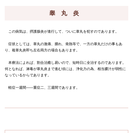
睾 丸 炎
この病気は、摂護腺炎が進行して、ついに睾丸を犯すのであります。
症状としては、睾丸の激痛、腫れ、発熱等で、一方の睾丸だけの事もあ
り、複睾丸炎即ち左右両方の場合もあります。
本療法によれば、割合治癒し易いので、短時日に全治するのであります。
何となれば、淋毒が睾丸炎まで進む頃には、浄化力の為、相当膿汁が弱性に
なっているからであります。
軽症一週間――重症二、三週間であります。