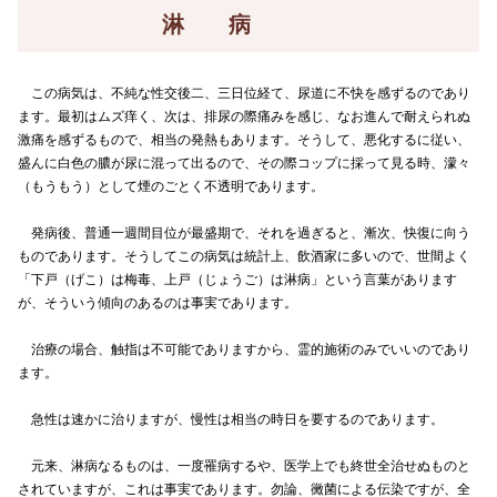
淋 病
この病気は、不純な性交後二、三日位経て、尿道に不快を感ずるのであり
ます。最初はムズ痒く、次は、排尿の際痛みを感じ、なお進んで耐えられぬ
激痛を感ずるもので、相当の発熱もあります。そうして、悪化するに従い、
盛んに白色の膿が尿に混って出るので、その際コップに採って見る時、濛々
（もうもう）として煙のごとく不透明であります。
発病後、普通一週間目位が最盛期で、それを過ぎると、漸次、快復に向う
ものであります。そうしてこの病気は統計上、飲酒家に多いので、世間よく
「下戸（げこ）は梅毒、上戸（じょうご）は淋病」という言葉があります
が、そういう傾向のあるのは事実であります。
治療の場合、触指は不可能でありますから、霊的施術のみでいいのであり
ます。
急性は速かに治りますが、慢性は相当の時日を要するのであります。
元来、淋病なるものは、一度罹病するや、医学上でも終世全治せぬものと
されていますが、これは事実であります。勿論、黴菌による伝染ですが、全