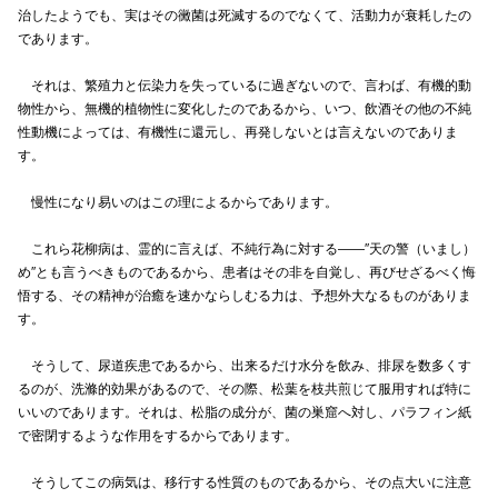
治したようでも、実はその黴菌は死滅するのでなくて、活動力が衰耗したの
であります。
それは、繁殖力と伝染力を失っているに過ぎないので、言わば、有機的動
物性から、無機的植物性に変化したのであるから、いつ、飲酒その他の不純
性動機によっては、有機性に還元し、再発しないとは言えないのでありま
す。
慢性になり易いのはこの理によるからであります。
これら花柳病は、霊的に言えば、不純行為に対する――″天の警（いまし）
め″とも言うべきものであるから、患者はその非を自覚し、再びせざるべく悔
悟する、その精神が治癒を速かならしむる力は、予想外大なるものがありま
す。
そうして、尿道疾患であるから、出来るだけ水分を飲み、排尿を数多くす
るのが、洗滌的効果があるので、その際、松葉を枝共煎じて服用すれば特に
いいのであります。それは、松脂の成分が、菌の巣窟へ対し、パラフィン紙
で密閉するような作用をするからであります。
そうしてこの病気は、移行する性質のものであるから、その点大いに注意