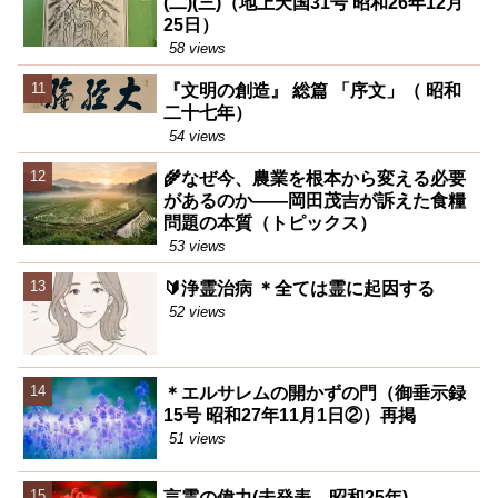
(二)(三)（地上天国31号 昭和26年12月
25日）
58 views
『文明の創造』 総篇 「序文」（ 昭和
二十七年）
54 views
🌾なぜ今、農業を根本から変える必要
があるのか――岡田茂吉が訴えた食糧
問題の本質（トピックス）
53 views
🔰浄霊治病 ＊全ては霊に起因する
52 views
＊エルサレムの開かずの門（御垂示録
15号 昭和27年11月1日②）再掲
51 views
言霊の偉力(未発表 昭和25年)