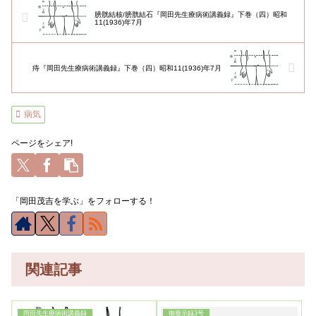
膀胱結核/膀胱結石『岡田先生療病術講義録』下巻（四）昭和
11(1936)年7月
痔『岡田先生療病術講義録』下巻（四）昭和11(1936)年7月
病気
ページをシェア!
「岡田茂吉を学ぶ」をフォローする！
関連記事
岡田先生療病術講義録
御垂示録3号