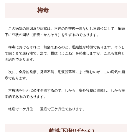
梅毒
この病気の原因及び症状は、不純の性交後一週ないし三週位にして、亀頭
下に豆状の固結（疳瘡・かんそう）を生ずるのであります。
梅毒におけるそれは、無痛であるのと、硬結性が特徴であります。そうし
て飽くまで進行性で、次で、横痃（よこね）を発生しますが、これも無痛と
固結性であります。
次に、全身的発疹、発声不能、毛髪脱落等にまで進むのが、この病気の順
序であります。
本療法を行えば必ず全治するので、しかも、案外容易に治癒し、しかも根
本的であるのであります。
軽症で一ケ月位――重症で三ケ月位であります。
軟性下疳(げかん)