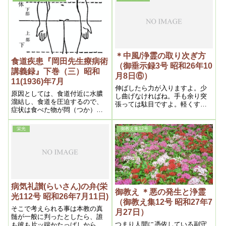
＊中風/浄霊の取り次ぎ方
食道疾患『岡田先生療病術
（御垂示録3号 昭和26年10
講義録』下巻（三）昭和
月8日⑥）
11(1936)年7月
伸ばしたら力が入りますよ。少
原因としては、食道付近に水膿
し曲げなければね。手も余り突
溜結し、食道を圧迫するので、
張っては駄目ですよ。軽くする
症状は食べた物が閊（つか）え
んです。
る。末期には全然食物が通らな
くなり、水を飲んでも吐くよう
栄光
御教え集12号
になるのであります
病気礼讃(らいさん)の弁(栄
御教え ＊悪の発生と浄霊
光112号 昭和26年7月11日)
（御教え集12号 昭和27年7
そこで考えられる事は本教の真
月27日）
髄が一般に判ったとしたら、誰
つまり人間に憑依している副守
も彼も片ッ端かたっぱしから入