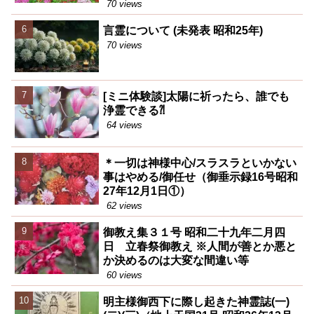
70 views
言霊について (未発表 昭和25年)
70 views
[ミニ体験談]太陽に祈ったら、誰でも
浄霊できる⁈
64 views
＊一切は神様中心/スラスラといかない
事はやめる/御任せ（御垂示録16号昭和
27年12月1日①）
62 views
御教え集３１号 昭和二十九年二月四
日 立春祭御教え ※人間が善とか悪と
か決めるのは大変な間違い等
60 views
明主様御西下に際し起きた神霊誌(一)