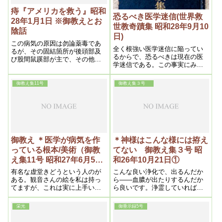
あるから実に結構なものであ
痔『アメリカを救う』昭和
り、生命には何等危険はない
恐るべき医学迷信(世界救
28年1月1日 ※御教えとお
世教奇蹟集 昭和28年9月10
陰話
日)
この病気の原因は勿論薬毒であ
全く根強い医学迷信に陥ってい
るが、その固結箇所が後頭部及
るからで、恐るべきは現在の医
び股間鼠蹊部が主で、その他全
学迷信である。この事実にみて
身的にある毒血が、浄化によっ
忌憚なく言えば、今日の時代は
て溶け、肛門部から出ようとす
外容は文化的であっても、結果
る。それが脱肛、痔核、出血、
御教え集11号
御教え集３号
から言えば野蛮蒙昧時代といっ
痛み、痒み等の症状である。只
ても過言ではあるまい。従って
痔瘻は一寸違う
この迷信の為に現在は固より、
今後も如何に多くの病人が犠牲
にされるかは到底計り知れない
ものがあろう。
御教え ＊医学が病気を作
＊神様はこんな様には拵え
っている根本/美術（御教
てない 御教え集３号 昭
え集11号 昭和27年6月5日
和26年10月21日①
②）
有名な虚堂きどうという人のが
こんな良い浄化で、出るんだか
ある。観音さんの絵を私は持っ
ら――血膿が出たりするんだか
てますが、これは実に上手いで
ら良いです。浄霊していれば必
す。これは字より上手いくらい
ず治ります。
です。あまり習ったとは思えな
栄光
御垂示録5号
いですね。やはり字が上手い
――上手いという事は、それだ