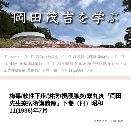
混迷する現代社会の羅針盤にひもとくのはあなた。
ホーム
戦前の御教え
講義録（昭和10年代）
岡田先生療病術講義録
梅毒/軟性下疳/淋病/摂護腺炎/睾丸炎『岡
田先生療病術講義録』下巻（四）昭和11(1936)年7月
梅毒/軟性下疳/淋病/摂護腺炎/睾丸炎『岡田
先生療病術講義録』下巻（四）昭和
11(1936)年7月
2021.06.05
2021.06.09