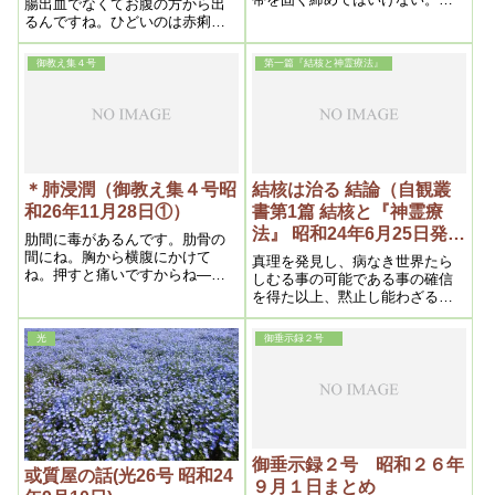
腸出血でなくてお腹の方から出
く締めると、どうしても腸を圧
るんですね。ひどいのは赤痢で
迫して、出るから――帯は固く
すね。それから、お腹を通らな
締めてはいけない。それから、
いで、肛門から出る——痔出血
御教え集４号
第一篇『結核と神霊療法』
腎臓の後も大事ですから背中か
ですね。結構なんです。これは
ら尾骶骨びていこつの方をや
みんな頭の濁血ですから、そう
る。それから、これも力を絶対
考えていれば良いですね。
に抜く様にしてやる
＊肺浸潤（御教え集４号昭
結核は治る 結論（自観叢
和26年11月28日①）
書第1篇 結核と『神霊療
法』 昭和24年6月25日発
肋間に毒があるんです。肋骨の
行）
間にね。胸から横腹にかけて
真理を発見し、病なき世界たら
ね。押すと痛いですからね――
しむる事の可能である事の確信
直きに分ります。それから出る
を得た以上、黙止し能わざるに
んですね。肺浸潤と言うのは、
至ったのである。そうして永い
非常に良いんですよ。あんな結
人類史上にも全然見当らない、
光
御垂示録２号
構なものはないですよ。こう言
私の仕事というものを客観する
う処の毒が溶けて、痰になって
時、神は私をして人間が病苦か
出るんですからね
ら解放さるる時来ったことを示
すと共に、それを遂行すべき大
いなる力を与え給うたのであ
る。
御垂示録２号 昭和２６年
或質屋の話(光26号 昭和24
９月１日まとめ