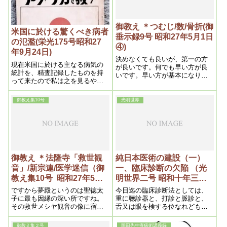
再発し易いとして、医師は大い
に注意を与えるが、之なども浄
化停止の為古い毒と新しい薬毒
御教え ＊つむじ/数/骨折(御
とを残すからである。そこで患
米国に於ける驚くべき病者
垂示録9号 昭和27年5月1日
者は再発を恐れて、出来るだけ
の氾濫(栄光175号昭和27
大事にするから、再発はしない
④)
年9月24日)
迄も、緩慢な浄化が常に起って
決めなくても良いが、第一の方
いるので、医診を受けると結核
現在米国に於ける主なる病気の
が良いです。何でも早い方が良
初期の疑いを受け
統計を、精査記録したものを持
いです。早い方が基本になりま
って来たので私は之を見るや唖
すからね。それで私は、この集
然としたのである。それは余り
りを一日にした。それから数か
に私の説を立証しているからで
ら言うと、割切れる数――偶数
御教え集10号
光明世界
ある。そうして今日日本人の誰
ですね。これが陽になる。だか
もが思っている事は遂つい最近
ら奇数偶数の事柄によって合わ
迄は世界医学の覇権を握ってい
せるという事も良い
た彼の独逸ドイツを追抜き、今
日隆々たる米国医学の事である
から、定めし素晴しい成果を挙
げているに違いないと予想して
御教え ＊法隆寺「救世観
純日本医術の建設（一）
いたであろうし、私もそう思っ
音」/新宗連/医学迷信（御
一、臨床診断の欠陥 （光
ていた処、事実は全然裏切られ
教え集10号 昭和27年5月5
明世界二号 昭和十年三月
ており、其悲惨なる現状には驚
くの外ないのである。
日）
四日）
ですから夢殿というのは聖徳太
今日迄の臨床診断法としては、
子に最も因縁の深い所ですね。
重に聴診器と、打診と脈診と、
その救世メシヤ観音の像に宿ら
舌又は眼を検する位なれども、
れて時を待たれた。で、この間
余が実験上、指頭に依って、診
行って開扉して、私が行って、
断の大いに効果ある事を識れ
御教え集２号
岡田先生療病術講義録