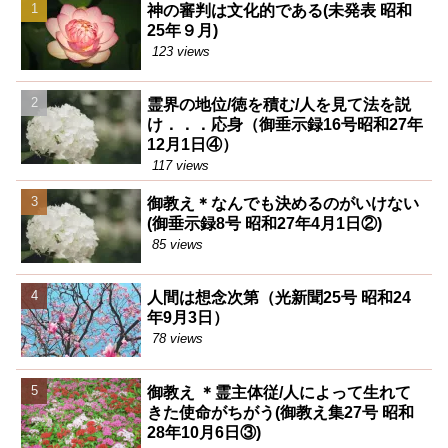
神の審判は文化的である(未発表 昭和
25年９月)
123 views
霊界の地位/徳を積む/人を見て法を説
け．．．応身（御垂示録16号昭和27年
12月1日④）
117 views
御教え＊なんでも決めるのがいけない
(御垂示録8号 昭和27年4月1日②)
85 views
人間は想念次第（光新聞25号 昭和24
年9月3日）
78 views
御教え ＊霊主体従/人によって生れて
きた使命がちがう(御教え集27号 昭和
28年10月6日③)