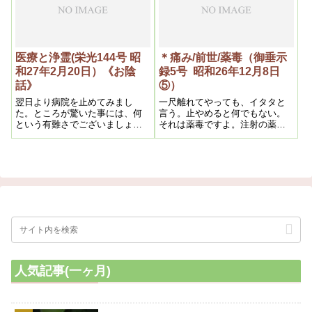
け行が積んで魂が偉くなってい
るから、そういう人のは字を書
いても絵を画いても同じにいく
んですね
医療と浄霊(栄光144号 昭
＊痛み/前世/薬毒（御垂示
和27年2月20日）《お陰
録5号 昭和26年12月8日
話》
⑤）
翌日より病院を止めてみまし
一尺離れてやっても、イタタと
た。ところが驚いた事には、何
言う。止やめると何でもない。
という有難さでございましょう
それは薬毒ですよ。注射の薬の
か、毎日毎日続いていた頭痛も
どれかです。そんなのは治り良
よくなり、ぼんやりとした気拝
いですよ。皮膚の直ぐ――皮下
も夢から覚めた様な気持でござ
に薬毒が集まっている。芯じゃ
いました。
ないんだから、治り良いんで
す。だから、やると直ぐに痛む
んです。
人気記事(一ヶ月)