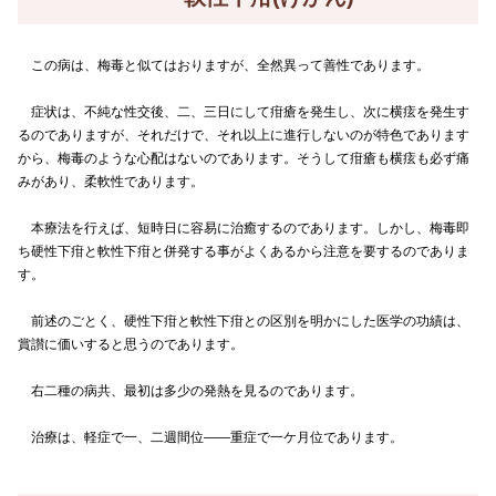
この病は、梅毒と似てはおりますが、全然異って善性であります。
症状は、不純な性交後、二、三日にして疳瘡を発生し、次に横痃を発生す
るのでありますが、それだけで、それ以上に進行しないのが特色であります
から、梅毒のような心配はないのであります。そうして疳瘡も横痃も必ず痛
みがあり、柔軟性であります。
本療法を行えば、短時日に容易に治癒するのであります。しかし、梅毒即
ち硬性下疳と軟性下疳と併発する事がよくあるから注意を要するのでありま
す。
前述のごとく、硬性下疳と軟性下疳との区別を明かにした医学の功績は、
賞讃に価いすると思うのであります。
右二種の病共、最初は多少の発熱を見るのであります。
治療は、軽症で一、二週間位――重症で一ケ月位であります。