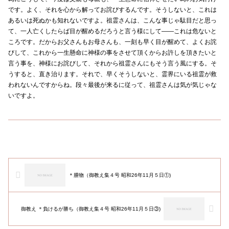
です。よく、それを心から解ってお詫びするんです。そうしないと、これは
あるいは死ぬかも知れないですよ。祖霊さんは、こんな事じゃ駄目だと思っ
て、一人亡くしたらば目が醒めるだろうと言う様にして――これは危ないと
ころです。だからお父さんもお母さんも、一刻も早く目が醒めて、よくお詫
びして、これから一生懸命に神様の事をさせて頂くからお許しを頂きたいと
言う事を、神様にお詫びして、それから祖霊さんにもそう言う風にする。そ
うすると、直き治ります。それで、早くそうしないと、霊界にいる祖霊が救
われないんですからね。段々最後が来るに従って、祖霊さんは気が気じゃな
いですよ。
＊腫物（御教え集４号 昭和26年11月５日①)
御教え ＊負けるが勝ち（御教え集４号 昭和26年11月５日③)