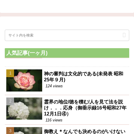
牛、犬、猫ですね。それが助け
てもらいいたいと言うのです
ね。そう言う風な頭で見当をつ
ければ、大体見当がつきますか
ら、それを心得ていれば何も心
配いらない
人気記事(一ヶ月)
神の審判は文化的である(未発表 昭和
25年９月)
124 views
霊界の地位/徳を積む/人を見て法を説
け．．．応身（御垂示録16号昭和27年
12月1日④）
116 views
御教え＊なんでも決めるのがいけない