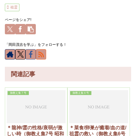
祖霊
ページをシェア!
「岡田茂吉を学ぶ」をフォローする！
関連記事
御教え集７号
御教え集６号
＊龍神/霊の性格/衰弱が激
＊菜食/卵巣が癒着/血の道/
しい時（御教え集7号 昭和
祖霊の救い（御教え集6号