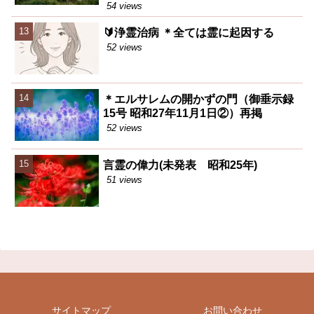
54 views
🔰浄霊治病 ＊全ては霊に起因する
52 views
＊エルサレムの開かずの門（御垂示録
15号 昭和27年11月1日②）再掲
52 views
言霊の偉力(未発表 昭和25年)
51 views
サイトマップ
お問い合わせ