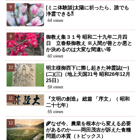
[ミニ体験談]太陽に祈ったら、誰でも
浄霊できる⁈
64 views
御教え集３１号 昭和二十九年二月四
日 立春祭御教え ※人間が善とか悪と
か決めるのは大変な間違い等
60 views
明主様御西下に際し起きた神霊誌(一)
(二)(三)（地上天国31号 昭和26年12月
25日）
59 views
『文明の創造』 総篇 「序文」（ 昭和
二十七年）
55 views
🌾なぜ今、農業を根本から変える必要
があるのか――岡田茂吉が訴えた食糧
問題の本質（トピックス）