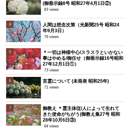
(御垂示録8号 昭和27年4月1日②)
83 views
人間は想念次第（光新聞25号 昭和24
年9月3日）
79 views
＊一切は神様中心/スラスラといかない
事はやめる/御任せ（御垂示録16号昭和
27年12月1日①）
73 views
言霊について (未発表 昭和25年)
71 views
御教え ＊霊主体従/人によって生れて
きた使命がちがう(御教え集27号 昭和
28年10月6日③)
64 views