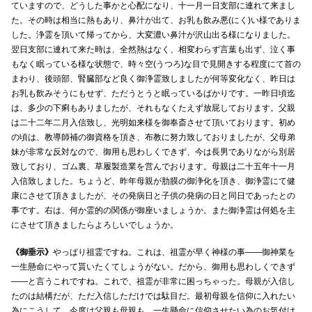
ていますので、どうした事かと心配になり、十一月一日支部に連れて来まし
た。その時は相当に熱もあり、鼻汁が出て、お乳も飲み悪(にく)い様でありま
した。浄霊を頂いて帰ってから、大変濃い鼻汁が沢山出る様になりました。
翌日支部に連れて来た時は、全然熱はなく、相変わらず言葉も出ず、泣く事
もなく眠っている様な状態で、時々空(うつろ)な目で見開きする程度にて首の
まわり、後頭部、腎臓部など良く御浄霊致しましたが何等変化なく、昨日は
お乳も飲みそうにもせず、ただうとうと眠っているばかりです。一昨日頃迄
は、多少の下痢もありましたが、それもなくたえず放屁しております。父親
は二十二年二月入信致し、光明如来様を御奉斎させて頂いております。初め
の頃は、教導師補の御資格を頂き、布教に努力致しておりましたが、父母弟
妹が非常な反対なので、御用も思わしくできず、今は長男でありながら別居
致しており、ゴム裏、草履製造業を営んでおります。母親は二十五年十一月
入信致しました。ちょうど、昨年母親が肋膜の御浄化を頂き、御浄霊にて健
康にさせて頂きましたが、その発病日と子供の発病の日と同日であったとの
事です。右は、何か霊的の関係が御座いましょうか。また御浄霊は何処を主
にさせて頂きましたらよろしいでしょうか。
《御垂示》
やっぱり祖霊ですね。これは、祖霊が早く神様の事――御神業を
一生懸命にやって貰いたくてしょうがない。だから、御用も思わしくできず
――と言うこれですね。これで、祖霊が非常に困っちゃった。母親が入信し
たのは結構だが、ただ入信しただけでは駄目だ。最初母親を信仰に入れたい
為にこうして、今度は父親も母親も、一生懸命に信仰させたい為のお気付け