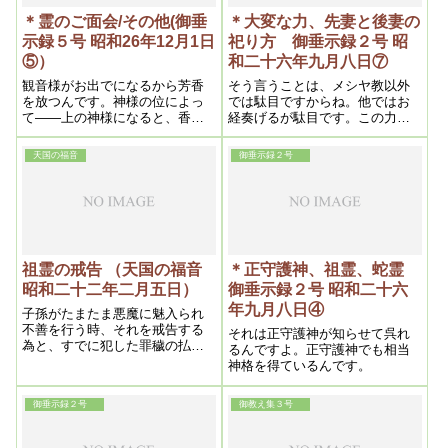
＊霊のご面会/その他(御垂
＊大変な力、先妻と後妻の
示録５号 昭和26年12月1日
祀り方 御垂示録２号 昭
⑤）
和二十六年九月八日⑦
観音様がお出でになるから芳香
そう言うことは、メシヤ教以外
を放つんです。神様の位によっ
では駄目ですからね。他ではお
て――上の神様になると、香も
経奏げるが駄目です。この力は
放つんです。
大変ですよ。
天国の福音
御垂示録２号
祖霊の戒告 （天国の福音
＊正守護神、祖霊、蛇霊
昭和二十二年二月五日）
御垂示録２号 昭和二十六
年九月八日④
子孫がたまたま悪魔に魅入られ
不善を行う時、それを戒告する
それは正守護神が知らせて呉れ
為と、すでに犯した罪穢の払拭
るんですよ。正守護神でも相当
とを兼ね行うが、その手段とし
神格を得ているんです。
て種々の災厄病気等を与える。
例えば不正な富を重ねたものは
御垂示録２号
御教え集３号
火災や損失を与えて消滅させ、
罪穢によっては病気の浄化作用
も行うのである。