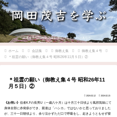
混迷する現代社会の羅針盤にひもとくのはあなた。
ホーム
会話集
御教え集
御教え集４号
＊祖霊の願い（御教え集４号 昭和26年11月５日）②
＊祖霊の願い（御教え集４号 昭和26年11
月５日）②
2024.02.12
2024.02.15
《お伺い》
信者K.Fの長男U（一歳八ケ月）は十月三十日頃より風邪気味にて
身体全部に赤発疹ができ、親達は「ハシカ」ではないかと思っておりました
が、三十一日朝頃より、余り泣かずただ口で呼吸をし、起きようともせず寝