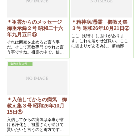
＊祖霊からのメッセージ
＊精神病/憑霊 御教え集
御垂示録２号 昭和二十六
３号 昭和26年10月21日②
年九月五日⑤
ここ（頚部）に固りがありま
す。これを溶かせば良い。ここ
それは商売を止めろと言う事
に固まりがある為に、前頭部が
だ。そして宗教専門でやれと言
貧血する。そこに奴さんが憑
う事ですね。祖霊の中で、信仰
く。狐も憑くし、祖霊も憑くし
によって大いに徳を施して貰
――いくらでも憑く。自分達の
い、祖霊が皆んな救われたい。
御教え集３号
良い遊び場ができたと言う訳で
それで、商売していては思う様
すね。替る々々やって来る。そ
にできないから止(と)めちゃった
れが狐達には面白い
＊入信してからの病気 御
教え集３号 昭和26年10月
15日⑤
入信してからの病気は薬毒が溶
ける浄化と、祖霊さんが助けて
貰いたいと言うのと両方です
ね。祖霊さん以外に動物霊が憑
る事がある。元飼っていた馬、