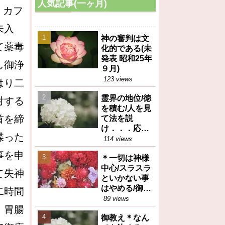
人気記事(一ヶ月)
、カフ
未入
神の審判は文
て薬毒
化的である(未
発表 昭和25年
し御浄
９月)
123 views
はり二
霊界の地位/徳
対する
を積む/人を見
首を締
て法を説
け．．．応身
喋った
（御垂示録16
114 views
号昭和27年12
事を申
＊一切は神様
月1日④）
中心/スラスラ
て失神
といかない事
はやめる/御任
二時間
せ（御垂示録
89 views
、胃腸
16号昭和27年
御教え＊なん
12月1日①）