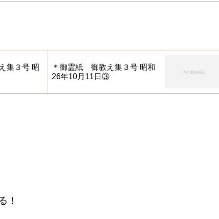
え集３号 昭
＊御霊紙 御教え集３号 昭和
26年10月11日③
る！