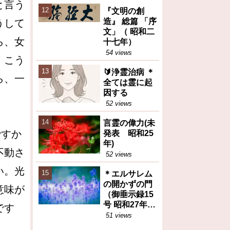
えた食糧問題
と言う
『文明の創
の本質（トピ
造』 総篇 「序
うして
ックス）
文」（ 昭和二
ら、女
十七年）
54 views
、こう
🔰浄霊治病 ＊
ら、一
全ては霊に起
因する
52 views
言霊の偉力(未
ですか
発表 昭和25
年)
不動さ
52 views
い。光
＊エルサレム
の開かずの門
意味が
（御垂示録15
号 昭和27年11
です
月1日②）再
51 views
掲