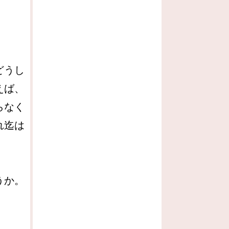
どうし
えば、
らなく
れ迄は
うか。