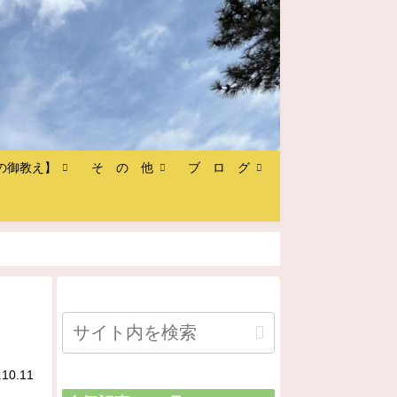
の御教え】
そ の 他
ブ ロ グ
.10.11