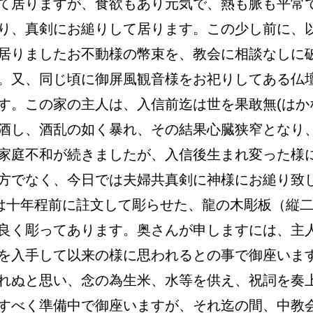
て居りますが、食欲もあり元気で、熱も脈も平常
り、真剣にお縋りして居ります。この少し前に、
居りましたお不動様の幣束を、教会に相談なしに
。又、同じ頃に御屏風観音様をお祀りしてある仏
す。この家の主人は、入信前迄は世を果敢無(はか
酒し、酒乱の如く暴れ、その結果心臓狭窄となり
家庭不和が続きましたが、入信後生まれ変った様
方でなく、今日では夫婦共真剣に神様にお縋り致
は十年程前に註文して彫らせた、龍の木彫板（縦
良く彫ってあります。奥さんが申しますには、主
を入手して以来の様に思われるとの事で御座いま
れぬと思い、念の為生米、水等を供え、祝詞を奏
すべく準備中で御座いますが、それ迄の間、中教