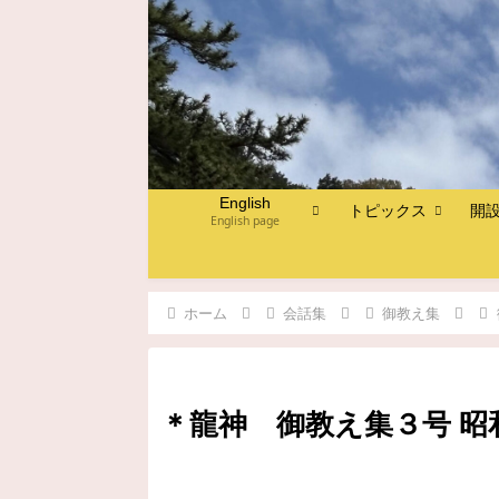
English
トピックス
開
English page
ホーム
会話集
御教え集
＊龍神 御教え集３号 昭和