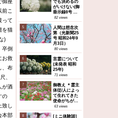
で御座
でも決めるの
がいけない(御
以前こ
垂示録8号 昭
和27年4月1日
82 views
破って
②)
人間は想念次
壇を猫
第（光新聞25
号 昭和24年9
な)
月3日）
、卒倒
80 views
にお救
言霊について
(未発表 昭和
し、布
25年)
71 views
二尺、
御教え ＊霊主
人が酒
体従/人によっ
すの
て生れてきた
使命がちがう
上致し
(御教え集27号
63 views
昭和28年10月
会本部
[ミニ体験談]
6日③)