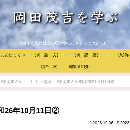
混迷する現代社会の羅針盤にひもとくのはあなた。
設にあたって
【御 論 文】
【御 講 話】
【戦前
総合目次
編集者紹介
御教え集３号
＊龍神 御教え集３号 昭和26年10月11日②
26年10月11日②
2023.10.06
2023