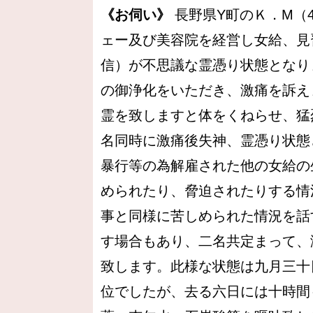
《お伺い》
長野県Y町のＫ．M（
ェー及び美容院を経営し女給、見
信）が不思議な霊憑り状態となり
の御浄化をいただき、激痛を訴え
霊を致しますと体をくねらせ、猛
名同時に激痛後失神、霊憑り状態
暴行等の為解雇された他の女給の
められたり、脅迫されたりする情
事と同様に苦しめられた情況を話
す場合もあり、二名共定まって、
致します。此様な状態は九月三十
位でしたが、去る六日には十時間