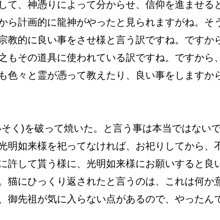
して、神憑りによって分からせ、信仰を進ませる
から計画的に龍神がやったと見られますがね。そ
宗教的に良い事をさせ様と言う訳ですね。ですか
之もその道具に使われている訳ですね。ですから
も色々と霊が憑って教えたり、良い事をしますか
そく)を破って焼いた。と言う事は本当ではない
光明如来様を祀ってなければ、お祀りしてから、
に許して貰う様に、光明如来様にお願いすると良
。猫にひっくり返されたと言うのは、これは何か
、御先祖が気に入らない点があるので、やったん