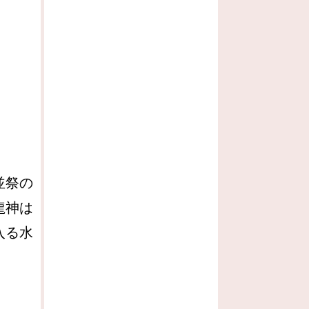
並祭の
龍神は
入る水