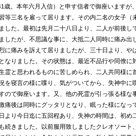
41歳。本年六月入信）と申す信者で御座いますが
習等三名を雇って居ります。その内二名の女子（
ました。最初は先月二十八日より、二人が前後し
ましたが、不思議な事に、大抵二人同時に痛み出
烈に痛みを訴えて居りましたが、三十日より、や
となりました。その状態は、最近不品行や同僚に
生霊と思われるものに苦しめられ、二人共同様に
況を寝言の様に喋り、気がついてから、失神中に
すので御座います。又、他の死霊が引っ張る様な
激痛後は同時にグッタリとなり、眠った様になっ
日より今日迄に五回程あり、失神の時間は、初め
も続きました。以前服用致しましたクレオソート