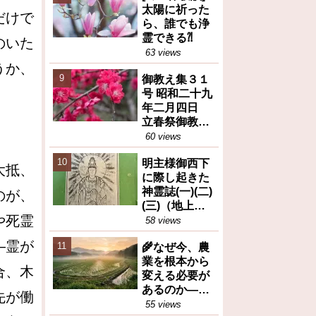
太陽に祈った
だけで
ら、誰でも浄
霊できる⁈
のいた
63 views
うか、
御教え集３１
号 昭和二十九
年二月四日
立春祭御教え
※人間が善と
60 views
か悪とか決め
明主様御西下
るのは大変な
大抵、
に際し起きた
間違い等
神霊誌(一)(二)
のが、
(三)（地上天
や死霊
国31号 昭和26
58 views
年12月25日）
―霊が
🌾なぜ今、農
業を根本から
合、木
変える必要が
あるのか――
先が働
岡田茂吉が訴
55 views