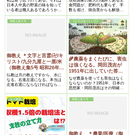
私は斯う思うのである。それは
現在国家の最大の悩みである主
日本人中真の野菜の味を知って
食問題が、肥料代も要らず、手
いる者は幾人あるであろうか、
数も省け、病虫害からも解放さ
恐らく滅多にないといっても差
れるとしたら、恐らく之程素晴
支えあるまい。勿論農作物は化
しい福音はないであろうから、
御教え集５号
【まずは知りたい方】
学肥料と糞尿肥料を施さぬもの
一日も早く実行に移らん事を痛
はあるまいからである。之等の
切に勧める次第である。言うま
肥料を吸収する野菜は、天与の
でもなく、当局者を始め農業に
味わいは逃げてしまうのであ
関係ある限りの諸君に云いたい
る。それに引換え土自体の栄養
のは、一切の既成観念から脱却
を吸収させるようにすれば、野
し、断乎として、一日も早く我
菜それ自体の自然の味わいを発
自然農法を採用されん事を、重
御教え ＊文字と言霊/卍/キ
揮するから実に美味である。
ねて勧告する
🌾農薬をまくたびに、害虫
リスト/九分九厘と一厘/米
は強くなる。岡田茂吉が
（御教え集5号 昭和26年12
1951年に出していた答え
月25日②)再掲
仏教は月の教えですから、水に
(トピックス)再掲
なぜ農薬を使っても害虫はなく
なる。右進左退になる。本当は
ならないのか？1951年、日本の
左進右退にならなければならな
思想家・岡田茂吉はその明確な
い。之（卍）じゃいけない。今
答えを持っていました――そし
迄は右進左退になっている。全
てそれは土から始まります
く、良くできているんですよ
日々雑感
御教え集５号
――文字はね。ですから、文字
と言霊で解釈すると、大抵な事
は分かるんです。神秘が分かる
んですね。
御教え ＊農業/医療（御