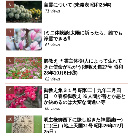
言霊について (未発表 昭和25年)
71 views
[ミニ体験談]太陽に祈ったら、誰でも
浄霊できる⁈
63 views
御教え ＊霊主体従/人によって生れて
きた使命がちがう(御教え集27号 昭和
28年10月6日③)
62 views
御教え集３１号 昭和二十九年二月四
日 立春祭御教え ※人間が善とか悪と
か決めるのは大変な間違い等
60 views
明主様御西下に際し起きた神霊誌(一)
(二)(三)（地上天国31号 昭和26年12月
25日）