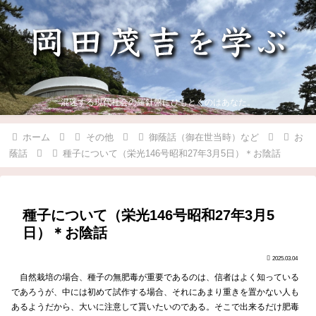
混迷する現代社会の羅針盤にひもとくのはあなた。
ホーム
その他
御蔭話（御在世当時）など
お
蔭話
種子について（栄光146号昭和27年3月5日）＊お陰話
種子について（栄光146号昭和27年3月5
日）＊お陰話
2025.03.04
自然栽培の場合、種子の無肥毒が重要であるのは、信者はよく知っている
であろうが、中には初めて試作する場合、それにあまり重きを置かない人も
あるようだから、大いに注意して貰いたいのである。そこで出来るだけ肥毒