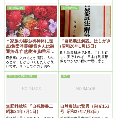
吸うのであるから、謂わば人間
という万物の霊長は、糞溜とい
御垂示録14号
自然農法解説
ってもよかろう、だから人間の
体に虫が湧くのは当り前だ
＊家族の犠牲/御神体に斑
『自然農法解説』はしがき
点/集団浄霊/観音さんは融
(昭和26年1月15日）
通無碍/自然農法(御垂示録
即ち新農耕法である。これを直
14号 昭和27年10月1日⑤)
ちに実行すれば、日本は到底想
座敷牢に入れるとか病院に入れ
像もつかない程の幸運に恵まれ
るとか、しかるべくした方が良
るのであるが、茲に一大障害物
いです。そうしてその子供を一
がある。それは何であるかとい
人犠牲にするという肚になる事
うとこの新農法は、之迄の農業
です。
第二篇『無肥料栽培法』
栄光
とは全然反対であるからである
無肥料栽培 『自観叢書二
自然農法の驚異（栄光163
昭和24年7月1日）
号 昭和27年7月2日）