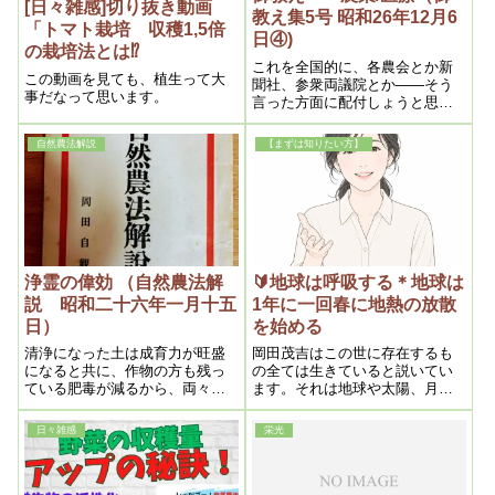
[日々雑感]切り抜き動画
教え集5号 昭和26年12月6
「トマト栽培 収穫1,5倍
日④)
の栽培法とは⁉
これを全国的に、各農会とか新
この動画を見ても、植生って大
聞社、参衆両議院とか――そう
事だなって思います。
言った方面に配付しょうと思っ
ている。できるだけ早く、農業
革命――それをやりたいと思
自然農法解説
【まずは知りたい方】
う。今それが、日本としては重
要問題ですからね。
浄霊の偉効 （自然農法解
🔰地球は呼吸する＊地球は
説 昭和二十六年一月十五
1年に一回春に地熱の放散
日）
を始める
清浄になった土は成育力が旺盛
岡田茂吉はこの世に存在するも
になると共に、作物の方も残っ
の全ては生きていると説いてい
ている肥毒が減るから、両々相
ます。それは地球や太陽、月も
俟って、霊主体従の法則によ
例外ではありません。地球の呼
り、成育が旺盛になるのである
吸により季節が移り変わり、地
日々雑感
栄光
球上の生命体の成長やバイオリ
ズムに関係してくるのです。そ
して太陽の周期も地球に影響を
及ぼすのです。