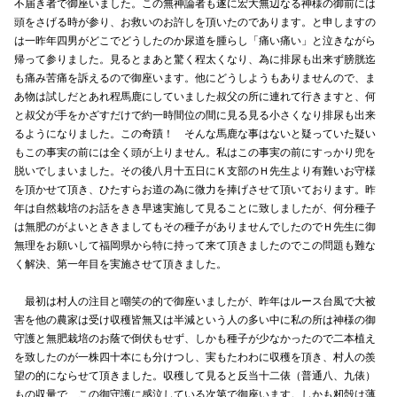
不届き者で御座いました。この無神論者も遂に宏大無辺なる神様の御前には
頭をさげる時が参り、お救いのお許しを頂いたのであります。と申しますの
は一昨年四男がどこでどうしたのか尿道を腫らし「痛い痛い」と泣きながら
帰って参りました。見るとまあと驚く程太くなり、為に排尿も出来ず膀胱迄
も痛み苦痛を訴えるので御座います。他にどうしようもありませんので、ま
あ物は試しだとあれ程馬鹿にしていました叔父の所に連れて行きますと、何
と叔父が手をかざすだけで約一時間位の間に見る見る小さくなり排尿も出来
るようになりました。この奇蹟！ そんな馬鹿な事はないと疑っていた疑い
もこの事実の前には全く頭が上りません。私はこの事実の前にすっかり兜を
脱いでしまいました。その後八月十五日にＫ支部のＨ先生より有難いお守様
を頂かせて頂き、ひたすらお道の為に微力を捧げさせて頂いております。昨
年は自然栽培のお話をきき早速実施して見ることに致しましたが、何分種子
は無肥のがよいとききましてもその種子がありませんでしたのでＨ先生に御
無理をお願いして福岡県から特に持って来て頂きましたのでこの問題も難な
く解決、第一年目を実施させて頂きました。
最初は村人の注目と嘲笑の的で御座いましたが、昨年はルース台風で大被
害を他の農家は受け収穫皆無又は半減という人の多い中に私の所は神様の御
守護と無肥栽培のお蔭で倒伏もせず、しかも種子が少なかったので二本植え
を致したのが一株四十本にも分けつし、実もたわわに収穫を頂き、村人の羨
望の的にならせて頂きました。収穫して見ると反当十二俵（普通八、九俵）
もの収量で、この御守護に感泣している次第で御座います。しかも籾殻は薄