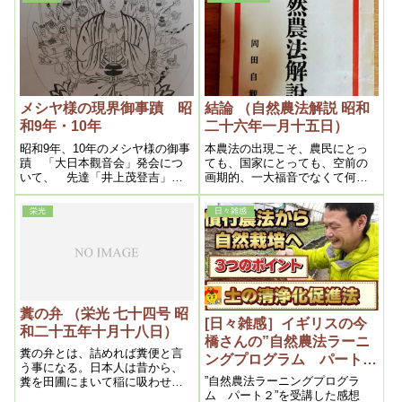
きがしてならないのです。
メシヤ様の現界御事蹟 昭
結論 （自然農法解説 昭和
和9年・10年
二十六年一月十五日）
昭和9年、10年のメシヤ様の御事
本農法の出現こそ、農民にとっ
蹟 「大日本觀音会」発会につ
ても、国家にとっても、空前の
いて、 先達「井上茂登吉」、
画期的、一大福音でなくて何で
「岡庭真次郎」両先生の寄稿文
あろう。
を掲載。当時のご様子が鮮明
栄光
日々雑感
に。
糞の弁 （栄光 七十四号 昭
[日々雑感］イギリスの今
和二十五年十月十八日）
橋さんの”自然農法ラーニ
糞の弁とは、詰めれば糞便と言
ングプログラム パート
う事になる。日本人は昔から、
２”を受講しました
”自然農法ラーニングプログラ
糞を田圃にまいて稲に吸わせ、
ム パート２”を受講した感想
其稲が吸った糞便を、又人間が