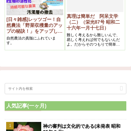
真理は簡単だ 阿呆文学
[日々雑感]レッツゴー！自
（二）（栄光87号 昭和二
然農法「野菜収穫量のアッ
十六年一月十七日）
プの秘訣！」をアップしま
難しく考えるから難しいんで、
した。
自然農法の真髄にふれていま
易しく考えれば何でもないんだ
す。
よ。だからそのつもりで簡単に
考えると、いとも簡単に判るん
だ。
人気記事(一ヶ月)
神の審判は文化的である(未発表 昭和