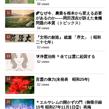
58 views
🌾なぜ今、農業を根本から変える必要
があるのか――岡田茂吉が訴えた食糧
問題の本質（トピックス）
54 views
『文明の創造』 総篇 「序文」（ 昭和
二十七年）
53 views
🔰浄霊治病 ＊全ては霊に起因する
52 views
言霊の偉力(未発表 昭和25年)
52 views
＊エルサレムの開かずの門（御垂示録
15号 昭和27年11月1日②）再掲