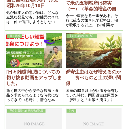
て米の五割増産は確実
昭和26年10月10日
（一）（革命的増産の自然
処が日本人の悪い癖は、どんな
農法解説書 昭和28年5月5
今一つ重要なる一事がある。そ
立派な発見でも、お膝元のそれ
日）
れは硫安の如き化学肥料は、稲
は、仲々信用しようとしない欠
が吸収する以上、その劇毒が仮
点である
令微量であっても、人間は一日
三度宛腹の中へ入れるのだか
日々雑感
【まずは知りたい方】
ら、不知不識の内に人体に害を
及ぼすのは当然である。近代人
の罹病率が多くなったのも、そ
うした原因もないとは言えない
であろう。
[日々雑感]堆肥についての
🌾寄生虫はなぜ増えるのか
切り抜き動画をアップしま
――食べものと土の深い関
した。
係
漸く世の中から安全な農法・食
国民の80％以上が回虫を保有し
品を求められるような時代にな
ていた時代、岡田茂吉は原因を
ってきている時に、肝心な本家
「肥料」と「血液の濁り」に見
本元が、本物の農法ができてい
ました。自然農法が示す、体と
ないし、食品の質も落ちてきて
土のつながりとは。
革命的増産の自然農法解説書
栄光
いるという、残念なことになっ
ていて、もったいないことをし
たなーと思っていました。