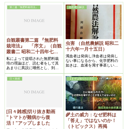
第二篇『無肥料栽培法』
自然農法解説
自観叢書第二篇 『無肥料
虫害 （自然農解説 昭和二
栽培法』 「序文」（自観
十六年一月十五日）
叢書二 昭和二十四年七月
濁血者は発病し浄血者は発病し
一日）
私によって提唱された無肥料栽
ない事になるから、化学肥料の
培の理論ほど、読む者をして其
如きは、血液を濁す事甚しいの
あまりに異説に唖然とし、到底
で、近来伝染病や、結核の如
信じられないといふのが一般の
き、細菌による病人が殖えるの
観方である。事ほど左様に、農
もそれが原因である
日々雑感
【まずは知りたい方】
作物ばかりではない、人間自体
が肥料中毒に罹ってしまってゐ
るのである。
[日々雑感]切り抜き動画
🌾土の威力：なぜ肥料は
”トマトが難病から復
「答え」ではないのか！
活！”アップしました
（トピックス）再掲