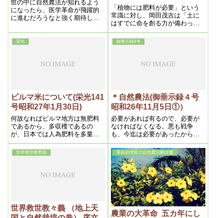
世の中に自然農法が知れるよう
「植物には肥料が必要」という
になったら、医学革命が飛躍的
常識に対し、岡田茂吉は「土に
に進むだろうなと強く期待しま
はすでに命を創る力が備わって
す。
いる」と説きました。 肥料を麻
薬に例えた鋭い洞察から、なぜ
栄光
御垂示録4号
「余計なものを足さない」こと
が健康な食につながるのか、そ
の理由を探ります。
ビルマ米について(栄光141
＊自然農法(御垂示録４号
号昭和27年1月30日)
昭和26年11月5日①）
何故なればビルマ地方は無肥料
必要があれば有るので、必要が
であるから、多収穫であるの
なければなくなる。悪も戦争
が、日本では人為肥料を多量に
も、今迄は必要があったからだ
施す以上、駄目に決っている。
が、もう必要がなくなった。む
其理由で前記の如く本教農民で
しろ、ない方が良い。その手段
世界救世教教義
革命的増産の自然農法解説書
あるから、無肥料の為多収穫と
としては、神が有ると言う事を
なったのである。
見せなければならない。
世界救世教々義 （地上天
農業の大革命 五カ年にし
国と自然栽培の巻） 序文