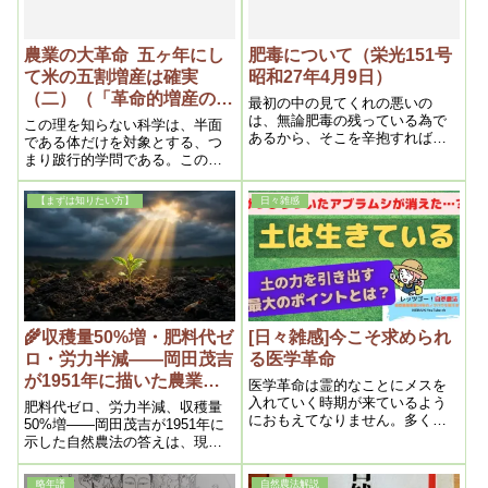
農業の大革命 五ヶ年にし
肥毒について（栄光151号
て米の五割増産は確実
昭和27年4月9日）
（二）（「革命的増産の自
最初の中の見てくれの悪いの
然農法解説書」昭和28年5
は、無論肥毒の残っている為で
この理を知らない科学は、半面
あるから、そこを辛抱すれば、
月5日）
である体だけを対象とする、つ
遂には最初から黄ばみなど少し
まり跛行的学問である。この様
もなく、青々とした有肥田に勝
な不完全な科学と伝統的考え方
るとも劣らない姿になるが、之
の為、肥料によって土を弱らし
【まずは知りたい方】
日々雑感
こそ全く肥毒が解消した為で、
て来たのである。この原理を私
そうなって初めて五割以上の増
は発見し、ここに自然栽培法が
産は間違いないのである。
生まれたのであるから、これこ
そ真の科学であり、世界的大発
見であろう。
🌾収穫量50%増・肥料代ゼ
[日々雑感]今こそ求められ
ロ・労力半減――岡田茂吉
る医学革命
が1951年に描いた農業の
医学革命は霊的なことにメスを
未来（トピックス）
入れていく時期が来ているよう
肥料代ゼロ、労力半減、収穫量
におもえてなりません。多くの
50%増――岡田茂吉が1951年に
高い魂を持っていらっしゃる
示した自然農法の答えは、現代
方々が、見えない世界に潜む答
の食糧問題にも響きます。
えを求めていらっしゃるような
略年譜
自然農法解説