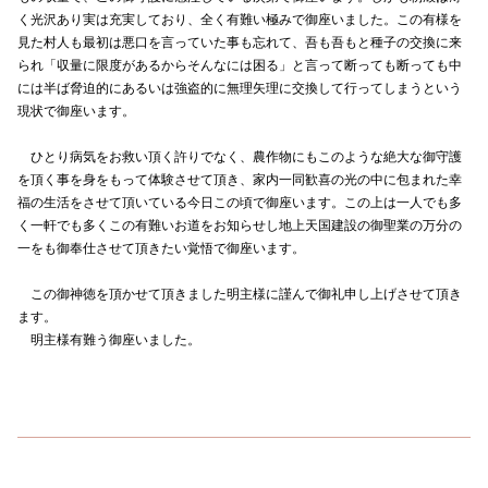
く光沢あり実は充実しており、全く有難い極みで御座いました。この有様を
見た村人も最初は悪口を言っていた事も忘れて、吾も吾もと種子の交換に来
られ「収量に限度があるからそんなには困る」と言って断っても断っても中
には半ば脅迫的にあるいは強盗的に無理矢理に交換して行ってしまうという
現状で御座います。
ひとり病気をお救い頂く許りでなく、農作物にもこのような絶大な御守護
を頂く事を身をもって体験させて頂き、家内一同歓喜の光の中に包まれた幸
福の生活をさせて頂いている今日この頃で御座います。この上は一人でも多
く一軒でも多くこの有難いお道をお知らせし地上天国建設の御聖業の万分の
一をも御奉仕させて頂きたい覚悟で御座います。
この御神徳を頂かせて頂きました明主様に謹んで御礼申し上げさせて頂き
ます。
明主様有難う御座いました。