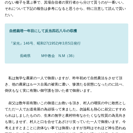
のない種子を選ぶ事で、其場合信者の実行者から分けて貰うのが一番いい。
それについて下記の報告は参考になると思うから、特に注意して読んで貰い
たい。
自然栽培一年目にして反当四石八斗の収穫
『栄光』146号、昭和27(1952)年3月5日発行
長崎県 M中教会 N.M（36）
私は無学な農家の一人で御座いますが、昨年初めて自然農法をさせて頂
き、他の農家はルース台風の被害に遭い、惨澹たる状態になったのに比べ、
倒伏もなく実に有難い御守護を頂いた者で御座います。
叔父は数年前有難いこの御道にお救いを頂き、村人の嘲笑の中に敢然とし
てただ一人でお道発展の為頑張って来ました。勿論私も熱心に叔父にすすめ
られはしましたものの、生来の無学と農村特有なかたくなな性質の為見向き
も致しませず、村人と口を合せてあざけり笑っていた一人で御座います。今
考えますとまことに勿体ない事では御座いますが当時はそれほど神を恐れぬ