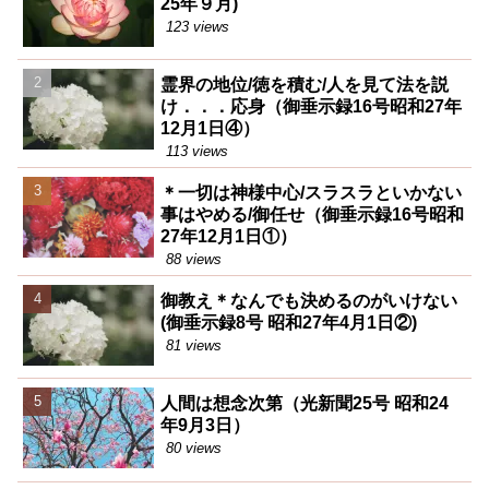
25年９月)
123 views
霊界の地位/徳を積む/人を見て法を説
け．．．応身（御垂示録16号昭和27年
12月1日④）
113 views
＊一切は神様中心/スラスラといかない
事はやめる/御任せ（御垂示録16号昭和
27年12月1日①）
88 views
御教え＊なんでも決めるのがいけない
(御垂示録8号 昭和27年4月1日②)
81 views
人間は想念次第（光新聞25号 昭和24
年9月3日）
80 views