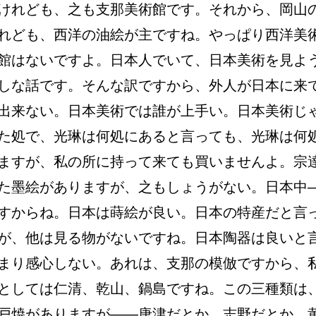
けれども、之も支那美術館です。それから、岡山
れども、西洋の油絵が主ですね。やっぱり西洋美
館はないですよ。日本人でいて、日本美術を見よ
しな話です。そんな訳ですから、外人が日本に来
出来ない。日本美術では誰が上手い。日本美術じ
た処で、光琳は何処にあると言っても、光琳は何
ますが、私の所に持って来ても買いませんよ。宗
た墨絵がありますが、之もしょうがない。日本中
すからね。日本は蒔絵が良い。日本の特産だと言
が、他は見る物がないですね。日本陶器は良いと
まり感心しない。あれは、支那の模倣ですから、
としては仁清、乾山、鍋島ですね。この三種類は
戸焼がありますが――唐津だとか、志野だとか、