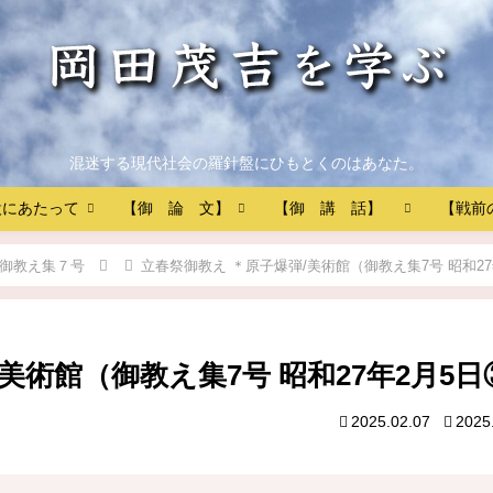
混迷する現代社会の羅針盤にひもとくのはあなた。
設にあたって
【御 論 文】
【御 講 話】
【戦前
御教え集７号
立春祭御教え ＊原子爆弾/美術館（御教え集7号 昭和27
美術館（御教え集7号 昭和27年2月5日
2025.02.07
2025