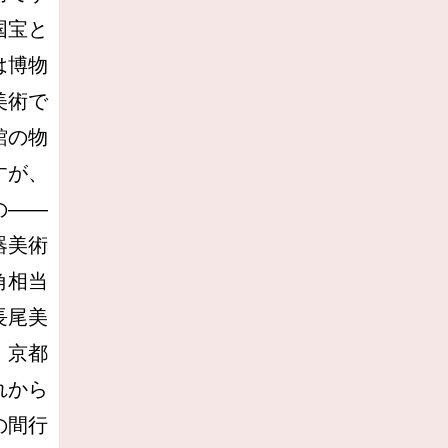
国宝と
は博物
美術で
館の物
すが、
の――
器美術
角相当
長尾美
、京都
れから
の間行