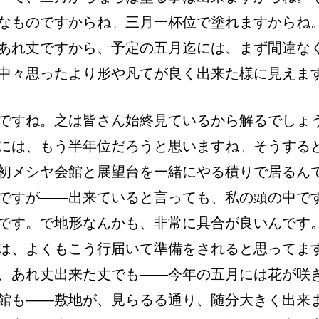
なものですからね。三月一杯位で塗れますからね
あれ丈ですから、予定の五月迄には、まず間違な
中々思ったより形や凡てが良く出来た様に見えま
ですね。之は皆さん始終見ているから解るでしょ
には、もう半年位だろうと思いますね。そうする
初メシヤ会館と展望台を一緒にやる積りで居るん
ですが――出来ていると言っても、私の頭の中で
です。で地形なんかも、非常に具合が良いんです
は、よくもこう行届いて準備をされると思ってま
、あれ丈出来た丈でも――今年の五月には花が咲
館も――敷地が、見らるる通り、随分大きく出来