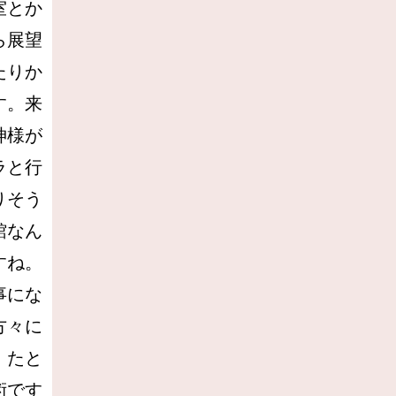
室とか
ら展望
たりか
す。来
神様が
ラと行
りそう
館なん
すね。
事にな
方々に
。たと
術です