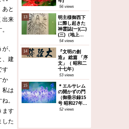
年)
56 views
。あと
明主様御西下
く出来
に際し起きた
す。
神霊誌(一)(二)
(三)（地上天
国31号 昭和26
54 views
年12月25日）
うが、
『文明の創
造』 総篇 「序
と、建
文」（ 昭和二
です
十七年）
53 views
すか
＊エルサレム
。私は
の開かずの門
（御垂示録15
すね。
号 昭和27年11
月1日②）再
52 views
きます
掲
ました