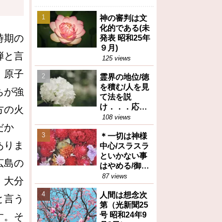
神の審判は文
化的である(未
時期の
発表 昭和25年
９月)
弾と言
125 views
、原子
霊界の地位/徳
を積む/人を見
ちが強
て法を説
け．．．応身
方の火
（御垂示録16
108 views
だか
号昭和27年12
＊一切は神様
月1日④）
ありま
中心/スラスラ
といかない事
広島の
はやめる/御任
せ（御垂示録
87 views
、大分
16号昭和27年
人間は想念次
12月1日①）
と言う
第（光新聞25
号 昭和24年9
す。そ