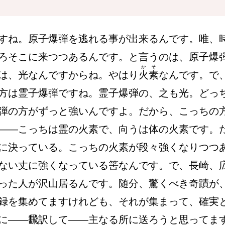
すね。原子爆弾を逃れる事が出来るんです。唯、
ろそこに来つつあるんです。と言うのは、原子爆
かそ
は、光なんですからね。やはり
火素
なんです。で
方は霊子爆弾ですね。霊子爆弾の、之も光。どっ
弾の方がずっと強いんですよ。だから、こっちの
――こっちは霊の火素で、向うは体の火素です。
に決っている。こっちの火素が段々強くなりつつ
ない丈に強くなっている筈なんです。で、長崎、
った人が沢山居るんです。随分、驚くべき奇蹟が
録を集めてますけれども、それが集まって、確実
に――飜訳して――主なる所に送ろうと思ってま