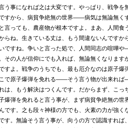
言う事になれば之は大変です。やっぱり、戦争を
ですから、病貧争絶無の世界――病気は無論無く
と言っても、農産物が根本ですよ。まあ、人間食
からね。生きている丈は、もう間違ないんですか
いですね。争いと言った処で、人間同志の喧嘩や
。その人が信仰にでも入れば、無論無くなります
ですよ。戦争のうちでも、最も厄介なのは原子爆
こで原子爆弾を免れる――そう言う物が出来れば
れは、もう解決はつくんです。だからまず、こっ
子爆弾を免れると言う事が、まず病貧争絶無の世
んです。之も段々神様の方でも、火素の力が強く
です。無論そう言う事が、向うの方で認識すれば