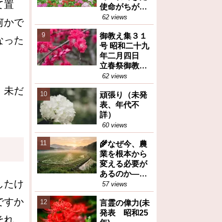
て置
使命がちがう
(御教え集27号
62 views
何かで
昭和28年10月
御教え集３１
6日③)
なった
号 昭和二十九
年二月四日
立春祭御教え
※人間が善と
62 views
か悪とか決め
、未だ
頑張り（未発
るのは大変な
表、年代不
間違い等
詳）
60 views
🌾なぜ今、農
業を根本から
変える必要が
あるのか――
したけ
岡田茂吉が訴
57 views
えた食糧問題
ですか
言霊の偉力(未
の本質（トピ
発表 昭和25
ックス）
それ