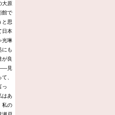
の大原
術館で
うと思
て日本
ゃ光琳
処にも
達が良
――見
って、
言っ
私はあ
、私の
黄瀬戸