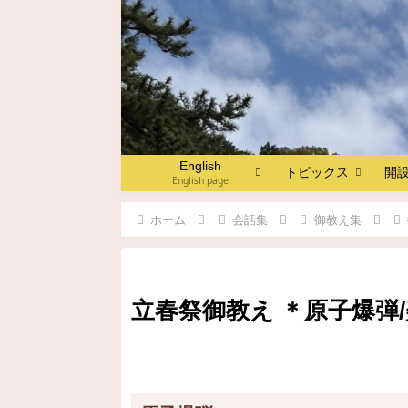
English
トピックス
開
English page
ホーム
会話集
御教え集
立春祭御教え ＊原子爆弾/