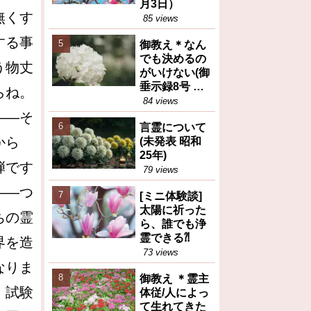
月3日）
無くす
85 views
する事
御教え＊なん
でも決めるの
う物丈
がいけない(御
垂示録8号 昭
らね。
和27年4月1日
84 views
②)
――そ
言霊について
から
(未発表 昭和
25年)
弾です
79 views
――つ
[ミニ体験談]
太陽に祈った
ちの霊
ら、誰でも浄
霊できる⁈
界を造
73 views
なりま
御教え ＊霊主
、試験
体従/人によっ
て生れてきた