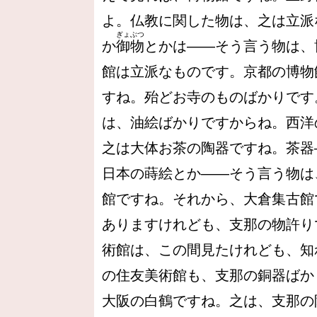
よ。仏教に関した物は、之は立派
ぎょぶつ
か
御物
とかは――そう言う物は、
館は立派なものです。京都の博物
すね。殆どお寺のものばかりです
は、油絵ばかりですからね。西洋
之は大体お茶の陶器ですね。茶器
日本の蒔絵とか――そう言う物は
館ですね。それから、大倉集古館
ありますけれども、支那の物許り
術館は、この間見たけれども、知
の住友美術館も、支那の銅器ばか
大阪の白鶴ですね。之は、支那の