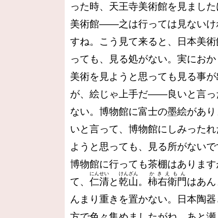
った時、天王寺美術館を見ました
美術館――之は行っては見ないけ
すね。こう見て来ると、日本美術
っても、見る処がない。実におか
美術を見ようと思っても見る事が
が、絵じゃ上手だ――良いと言っ
ない。博物館に富士の墨絵があり
いと言って、博物館にしみったれ
ようと思っても、見る所がないで
博物館に行っても茶棚はあります
にんせい
けんざん
かきえもん
て、
仁清
と
乾山
。
柿右衛門
はあん
んまり重きを置かない。日本陶器
方で色々集めましたがね。あと瀬