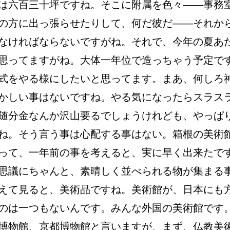
は六百三十坪ですね。そこに附属を色々――事務
の方に出っ張らせたりして、何だ彼だ――それか
なければならないですがね。それで、今年の夏あ
思ってますがね。大体一年位で造っちゃう予定で
式をやる様にしたいと思ってます。まあ、何しろ
かしい事はないですね。やる気になったらスラス
随分金なんか沢山要るでしょうけれども、やっぱ
ね。そう言う事は心配する事はない。箱根の美術
って、一年前の事を考えると、実に早く出来たで
思議にちゃんと、素晴しく並べられる物が集まる
えて見ると、美術品ですね。美術館が、日本にも
のは一つもないんです。みんな外国の美術館です
博物館、京都博物館と言いますが、まず、仏教美