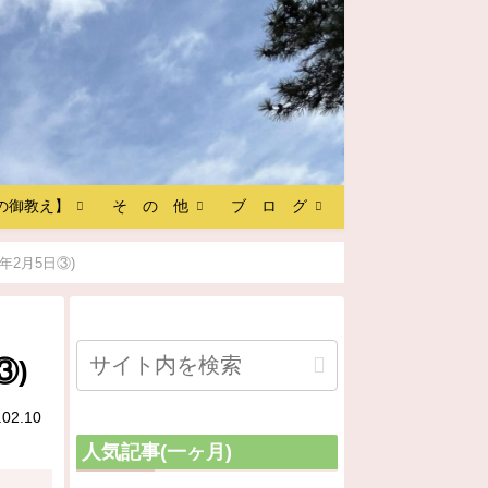
の御教え】
そ の 他
ブ ロ グ
年2月5日③)
③)
.02.10
人気記事(一ヶ月)