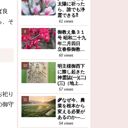
太陽に祈った
ら、誰でも浄
ば良
霊できる⁈
ら、そ
61 views
御教え集３１
号 昭和二十九
年二月四日
立春祭御教え
※人間が善と
60 views
か悪とか決め
明主様御西下
るのは大変な
に際し起きた
間違い等
神霊誌(一)(二)
(三)（地上天
国31号 昭和26
57 views
お祀り
年12月25日）
🌾なぜ今、農
の御守
業を根本から
変える必要が
あるのか――
岡田茂吉が訴
54 views