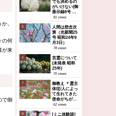
でも決めるの
がいけない(御
垂示録8号 昭
和27年4月1日
81 views
②)
うか。
人間は想念次
第（光新聞25
号 昭和24年9
々の何
月3日）
78 views
様が来
言霊について
(未発表 昭和
25年)
70 views
御教え ＊霊主
体従/人によっ
て生れてきた
ので御
使命がちがう
(御教え集27号
62 views
昭和28年10月
[ミニ体験談]
6日③)