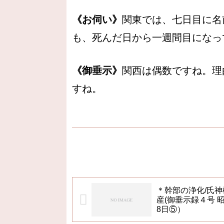
《お伺い》
関東では、七日目に名
も、死んだ日から一週間目になっ
《御垂示》
関西は偶数ですね。理
すね。
＊幹部の浄化/氏神
産(御垂示録４号 昭
8日⑤）