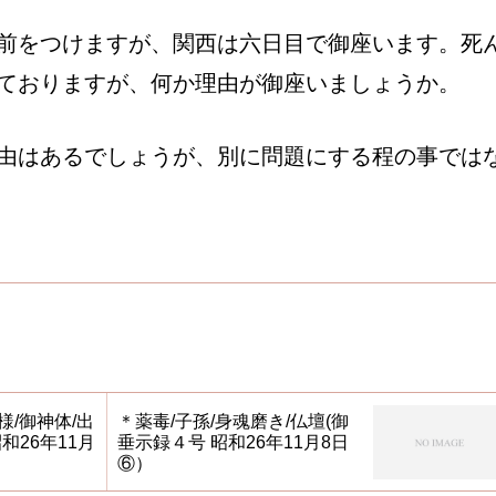
前をつけますが、関西は六日目で御座います。死
ておりますが、何か理由が御座いましょうか。
由はあるでしょうが、別に問題にする程の事では
様/御神体/出
＊薬毒/子孫/身魂磨き/仏壇(御
和26年11月
垂示録４号 昭和26年11月8日
⑥）