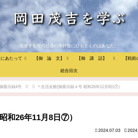
混迷する現代社会の羅針盤にひもとくのはあなた。
設にあたって
【御 論 文】
【御 講 話】
【戦前
総合目次
御垂示録4号
＊生活全般(御垂示録４号 昭和26年11月8日⑦）
昭和26年11月8日⑦）
2024.07.03
2024