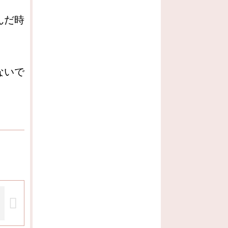
んだ時
ないで