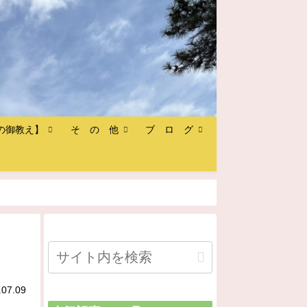
の御教え】
そ の 他
ブ ロ グ
.07.09