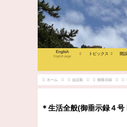
English
トピックス
開
English page
ホーム
会話集
御垂示録
＊生活全般(御垂示録４号 