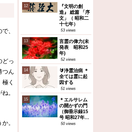
えた食糧問題
『文明の創
の本質（トピ
造』 総篇 「序
ックス）
文」（ 昭和二
十七年）
ので、
53 views
言霊の偉力(未
発表 昭和25
年)
52 views
のどっ
🔰浄霊治病 ＊
勝つん
全ては霊に起
、極く
因する
51 views
がね。
＊エルサレム
の開かずの門
（御垂示録15
号 昭和27年11
うか。
月1日②）再
50 views
掲