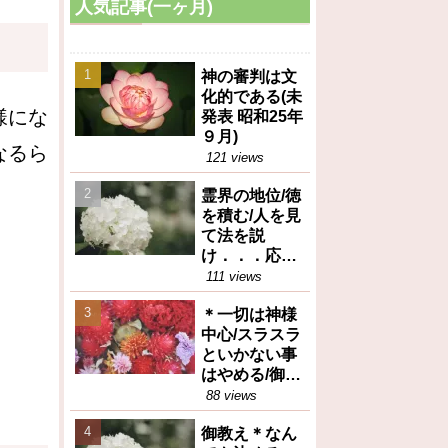
人気記事(一ヶ月)
神の審判は文
化的である(未
様にな
発表 昭和25年
９月)
なるら
121 views
霊界の地位/徳
を積む/人を見
て法を説
け．．．応身
（御垂示録16
111 views
号昭和27年12
＊一切は神様
月1日④）
中心/スラスラ
といかない事
はやめる/御任
せ（御垂示録
88 views
16号昭和27年
御教え＊なん
12月1日①）