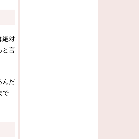
は絶対
ると言
るんだ
夫で