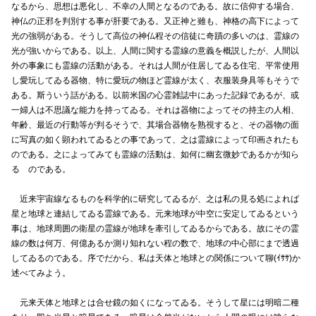
なるから、思想は悪化し、不幸の人間となるのである。故に信仰する場合、
神仏の正邪を判別する事が肝要である。又正神と雖も、神格の高下によって
光の強弱がある。そうして高位の神仏程その信徒に奇蹟の多いのは、霊線の
光が強いからである。以上、人間に関する霊線の意義を概説したが、人間以
外の事象にも霊線の活動がある。それは人間が住居してゐる住宅、平常使用
し愛玩してゐる器物、特に愛玩の物ほど霊線が太く、衣服装身具等もそうで
ある。斯ういう話がある。以前米国の心霊雑誌中にあった記録であるが、或
一婦人は不思議な能力を持ってゐる。それは器物によってその持主の人相、
年齢、最近の行動等が判るそうで、其場合器物を熟視すると、その器物の面
に写真の如く顕われてゐるとの事であって、之は霊線によって印画されたも
のである。之によってみても霊線の活動は、如何に幽玄微妙であるかが知ら
るゝのである。
近来宇宙線なるものを科学的に研究してゐるが、之は私の見る処によれば
星と地球と連結してゐる霊線である。元来地球が中空に安定してゐるという
事は、地球周囲の衛星の霊線が地球を牽引してゐるからである。故にその霊
線の数は何万、何億あるか測り知れない程の数で、地球の中心部にまで透過
してゐるのである。序でだから、私は天体と地球との関係について聊(ｲｻｻ)か
述べてみよう。
元来天体と地球とは合せ鏡の如くになってゐる。そうして星には明暗二種