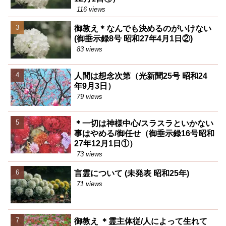
116 views
御教え＊なんでも決めるのがいけない
(御垂示録8号 昭和27年4月1日②)
83 views
人間は想念次第（光新聞25号 昭和24
年9月3日）
79 views
＊一切は神様中心/スラスラといかない
事はやめる/御任せ（御垂示録16号昭和
27年12月1日①）
73 views
言霊について (未発表 昭和25年)
71 views
御教え ＊霊主体従/人によって生れて