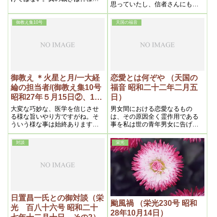
思っていたし、信者さんにもそ
なさるのだから、神様が許した
う話してきた。しかし、ケタが
のでなくては完全ではない。先
違うんだ。頭で理解しているこ
方が許せば怨みの霊が来なくな
御教え集10号
天国の福音
とと、実際は全然ケタが違うん
るから大きい影響はなくなる
だ。このことを肚で判っている
人は、教団の中には一人もいな
い。一人もだ。このことをみん
なに伝えて、目を覚まさせてく
れ
御教え ＊火星と月/一大経
恋愛とは何ぞや （天国の
綸の担当者/(御教え集10号
福音 昭和二十二年二月五
昭和27年５月15日②、16
日）
日)
大変な巧妙な、医学を信じさせ
男女間における恋愛なるもの
る様な旨いやり方ですがね。そ
は、その原因全く霊作用である
ういう様な事は始終あります。
事を私は世の青年男女に告げた
我々からみると、屁の様な事
いのである。それについて二つ
を、大変な偉い様にデカデカと
の例を挙げてみよう。
対談
栄光
ね。それは医学を偉く見せる様
な邪神の働きなんです
日置昌一氏との御対談（栄
颱風禍 （栄光230号 昭和
光 百八十六号 昭和二十
28年10月14日）