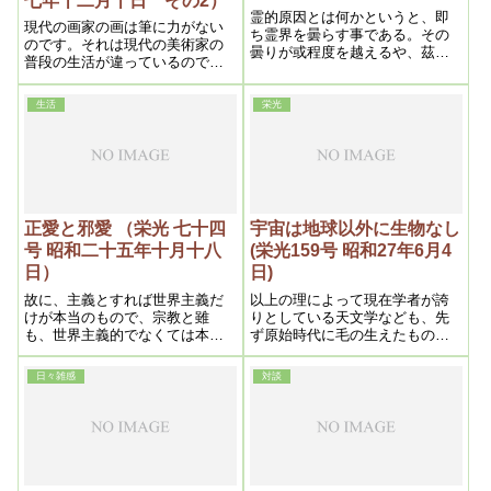
七年十二月十日 その2）
霊的原因とは何かというと、即
現代の画家の画は筆に力がない
ち霊界を曇らす事である。その
のです。それは現代の美術家の
曇りが或程度を越えるや、茲に
普段の生活が違っているので
自然浄化作用が発生する。これ
す。力というものは食物が大い
が颱風である。それには人間の
に影響するのです。ビフテキを
想念と言葉に注意する。という
生活
栄光
食べたり牛乳を呑んだりしてい
のは想念が悪に属するもの、即
ては力は出ないのです。それで
ち憎にくしみ、妬み、そねみ、
仕方がないので塗抹絵になるの
怨み、嫉妬、不平等が霊界に反
です
映し、気候不順の原因となると
共に、今度は悪に属する言葉、
行為即ち讒侮、中傷、欺瞞、愚
痴、卑劣、あらゆる罪悪等で、
正愛と邪愛 （栄光 七十四
宇宙は地球以外に生物なし
前者は一次元、後者は二次元の
号 昭和二十五年十月十八
(栄光159号 昭和27年6月4
霊界を曇らす事になる。これを
日）
日)
台風という自然浄化作用発生に
よって払拭するのである。
故に、主義とすれば世界主義だ
以上の理によって現在学者が誇
けが本当のもので、宗教と雖
りとしている天文学なども、先
も、世界主義的でなくては本当
ず原始時代に毛の生えたものと
の救ひとは言えないのである。
思えばいいので、全く唯物科学
本教が世界の文字を冠したの
ではこの謎を解くなどは痴人の
日々雑感
対談
も、そういふ意味からである。
夢である。処がいつもいう通
り、現代科学は独り天文学ばか
りではない。医学も農業も凡ゆ
る文化も右と同様の程度である
から、其盲点を明かにして科学
のレベルを引上げるべく、私は