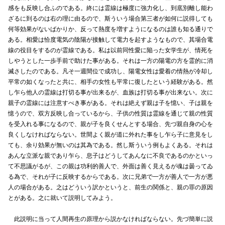
感をも反映し合ふのである。終には霊線は極度に強力化し、到底別離し能わ
ざるに到るのは右の理に由るので、斯ういう場合第三者が如何に説得しても
何等効果がないばかりか、反って熱度を増すようになるのは誰も知る通りで
ある。相愛は恰度電気の陰陽が接触して電力を起すようなもので、其場合電
線の役目をするのが霊線である。私は以前同性愛に陥った女学生が、情死を
しやうとした一歩手前で助けた事がある。それは一方の陽電の方を霊的に消
滅さしたのである。凡そ一週間位で成功し、陽電女性は愛着の情熱が冷却し
平常の如くなったと共に、相手の女性も平常に復したという経験がある。然
し乍ら他人の霊線は打切る事が出来るが、血族は打切る事が出来ない。次に
親子の霊線には注意すべき事がある。それは絶えず親は子を憶い、子は親を
憶うので、双方反映し合っているから、子供の性質は霊線を通じて親の性質
を受入れる事になるので、親が子を良くせんとする場合、先づ親自身の心を
良くしなければならない。世間よく親が道に外れた事をし乍ら子に意見をし
ても、余り効果が無いのは其為である。然し斯ういう例もよくある。それは
あんな立派な親であり乍ら、息子はどうしてあんなに不良であるのかといっ
て不思議がるが、この親は功利的善人で、外面は善く見えるが魂は曇ってゐ
る為で、それが子に反映するからである。次に兄弟で一方が善人で一方が悪
人の場合がある。之はどういう訳かというと、前生の関係と、親の罪の原因
とがある。之に就いて説明してみよう。
此説明に当って人間再生の原理から説かなければならない。先づ簡単に説