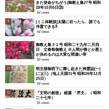
きた使命がちがう(御教え集27号 昭和
28年10月6日③)
64 views
[ミニ体験談]太陽に祈ったら、誰でも
浄霊できる⁈
64 views
御教え集３１号 昭和二十九年二月四
日 立春祭御教え ※人間が善とか悪と
か決めるのは大変な間違い等
60 views
明主様御西下に際し起きた神霊誌(一)
(二)(三)（地上天国31号 昭和26年12月
25日）
59 views
『文明の創造』 総篇 「序文」（ 昭和
二十七年）
55 views