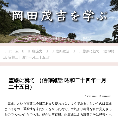
混迷する現代社会の羅針盤にひもとくのはあなた。
ホーム
御論文
信仰雑話
霊線に就て （信仰雑
話 昭和二十四年一月二十五日）
霊線に就て （信仰雑話 昭和二十四年一月
二十五日）
2021.03.08
2021.03.11
霊線、という言葉は今日迄あまり使われないようである。というのは霊線
というものゝ重要性を未だ知らなかった為で、空気より稀薄な目に見えざる
ものであったからである。処が人事百般、此霊線による影響こそは軽視すべ