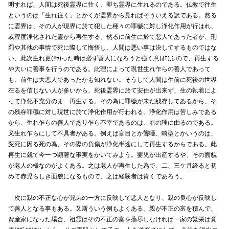
明すれば、人間は死後霊界に往く、即ち霊界に生れるのである。仏教で往生
というのは「生れ往く」とかくが霊界から見ればそういえる訳である。然る
に霊界は、その人が現界に於て犯した種々の罪穢に対し浄化作用が行はれ、
或程度浄化された霊から再生する。然るに前生に於て悪人であった者が、刑
罰や其他の事情で死に際して悔悟し、人間は悪い事は決してするものではな
い、此次生れ更(ｻﾗ)った時は必ず善人になろうと強く意(ｵﾓ)ふので、再生する
や大いに善事を行うのである。此理によって現世生れ乍らの善人であって
も、前生は大悪人であったかも知れない。そうして人間は生前に死後の世界
在るを信じない人が多いから、死後霊界に於て安住が出来ず、生の執着によ
って浄化不充分のまゝ再生する。その為に罪穢が未だ残存してゐるから、そ
の残存罪穢に対し現世に於て浄化作用が行われる。浄化作用は苦しみである
から、生れ乍らの善人であり乍ら不幸であるのは、右の理に由るのである。
又生れ乍らにして不具者がある。例えば盲目とか聾唖、畸型とかいうのは、
変死に因る死の為、その際の負傷が浄化半途にして再生するからである。此
再生に就て今一つ顕著な事実をかいてみよう。嬰児が出産するや、その面貌
が老人の様なのがよくある。之は老人が再生した為で、二、三ケ月経ると初
めて赤児らしき面貌になるもので、之は経験者は肯くであろう。
次に親の不正な心が兄弟の一方に反映して悪人となり、親の良心が反映し
て善人となる事もある。又斯ういう例もよくある。親が不正の富を積んで、
資産家になった場合、祖霊はその不正の富を蕩尽しなければ一家の繁栄は覚