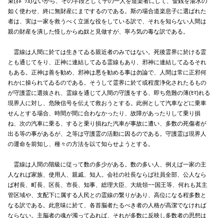
束(ｵﾎﾞﾂｶ)ないから、その手段として子の一人を道楽者にして、金銭を湯水の
如く使わせ、終に無財産にまでするのである。斯の場合道楽息子に選ばれた
者は、実は一家を救うべく立派な役をしている訳で、それを知らない人間は
親の財産を潰した怪しからぬ奴と見做すが、寧ろ気の毒な訳である。
霊線は人間に於ては生きてゐる親近者のみではない。死後霊界に於ける霊
とも通じてをり、正神に連結してゐる霊線もあり、邪神に連結してゐるそれ
もある。正神は善を勧め、邪神は悪を勧める事は勿論で、人間は常に正邪何
れかに操られてゐるのである。そうして霊界に於て或程度浄化されたるもの
が守護霊に選抜され、霊線を通じて人間の守護をする、即ち危難の薄(ｾﾏ)れる
現界人に対し、危険信号を伝えて救おうとする。此例として汽車などに乗車
せんとする場合、時間が間に合わなかったり、故障があったりして乗り損
ね、次の汽車に乗る、すると乗り損ねた汽車が事故に遭い、多数の死傷者が
出る等の事があるが、之等は守護霊の活動に因るのである。守護霊は現界人
の運命を前知し、種々の方法を以て知らせようとする。
霊線は人間の階級に従って数の多少がある。数の多い人、例えば一家の主
人なれば家族、使用人、親戚、知人。会社の社長ならば社員全部、公人なら
ば村長、町長、区長、市長、知事、総理大臣、大統領−−国王等、何れも其主
管区域や、支配下に属する人民との霊線の繋りがあり、高位になる程多数と
なる訳である。此意味に於て、各首脳者たるべき者の人格が高潔でなければ
ならない。主脳者の魂が濁ってゐれば、それが多数に反映し多数者の思想は