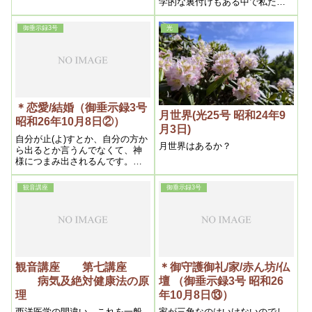
学的な裏付けもある中で私たち
の内容より）
に教えを垂れて下さっていると
いう事ですね
御垂示録3号
光
＊恋愛/結婚（御垂示録3号
月世界(光25号 昭和24年9
昭和26年10月8日②）
月3日)
自分が止(よ)すとか、自分の方か
月世界はあるか？
ら出るとか言うんでなくて、神
様につまみ出されるんです。自
由自在に力がありますから、ま
たなお悪くなければ、キュッと
観音講座
御垂示録3号
止(と)めちゃいますからね。
観音講座 第七講座
＊御守護御礼/家/赤ん坊/仏
病気及絶対健康法の原
壇 （御垂示録3号 昭和26
理
年10月8日⑬）
西洋医学の間違い、これを一般
家が三角なのはいけないのでし