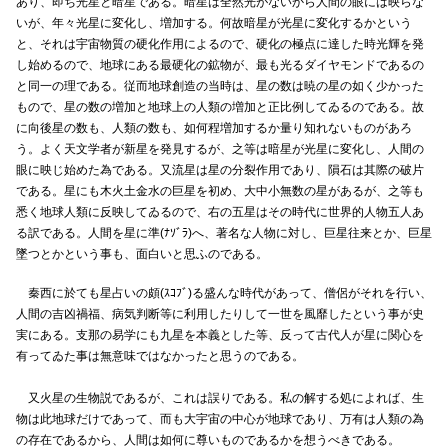
あり、即ち光星と暗星である。暗星は全然光がないから人間の眼には映らな
いが、年々光星に変化し、増加する。何故暗星が光星に変化するかという
と、それは宇宙物質の硬化作用によるので、硬化の極点に達した時光輝を発
し始めるので、地球にある最硬化の鉱物が、最も光るダイヤモンドであるの
と同一の理である。従而地球創造の当時は、星の数は暁の星の如く少かった
もので、星の数の増加と地球上の人類の増加と正比例してゐるのである。故
に向後星の数も、人類の数も、如何程増加するか量り知れないものがあろ
う。よく天文学者が新星を発見するが、之等は暗星が光星に変化し、人間の
眼に映じ始めた為である。又流星は星の分裂作用であり、隕石は其際の破片
である。星にも木火土金水の巨星を初め、大中小無数の星があるが、之等も
悉く地球人類に反映してゐるので、右の五星はその時代に世界的人物五人あ
る訳である。人間を星に準(ﾅｿﾞﾗ)へ、著名な人物に対し、巨星往来とか、巨星
墜つとかという事も、面白いと思ふのである。
秦西に於ても星占いの頗(ｽｺﾌﾞ)る盛んな時代があって、僧侶がそれを行い、
人間の吉凶禍福、病気判断等に利用したりして一世を風靡したという事が史
実にある。支那の易学にも九星を本義とした等、反って古代人が星に関心を
有ってゐた事は無意味ではなかったと思うのである。
又火星の生物説であるが、これは誤りである。私の解する処によれば、生
物は此地球だけであって、而も大宇宙の中心が地球であり、万有は人類の為
の存在であるから、人間は如何に尊いものであるかを想うべきである。