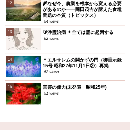
🌾なぜ今、農業を根本から変える必要
があるのか――岡田茂吉が訴えた食糧
問題の本質（トピックス）
54 views
🔰浄霊治病 ＊全ては霊に起因する
52 views
＊エルサレムの開かずの門（御垂示録
15号 昭和27年11月1日②）再掲
52 views
言霊の偉力(未発表 昭和25年)
51 views