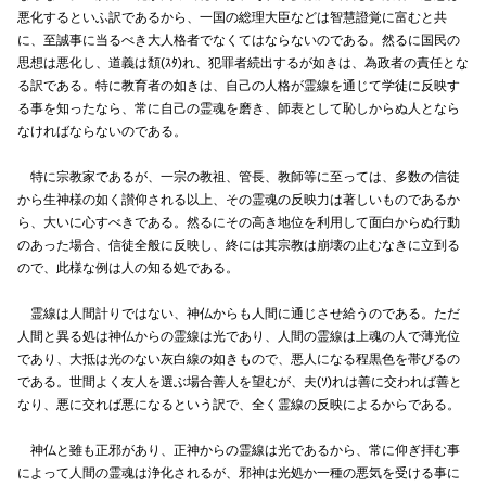
悪化するといふ訳であるから、一国の総理大臣などは智慧證覚に富むと共
に、至誠事に当るべき大人格者でなくてはならないのである。然るに国民の
思想は悪化し、道義は頽(ｽﾀ)れ、犯罪者続出するが如きは、為政者の責任とな
る訳である。特に教育者の如きは、自己の人格が霊線を通じて学徒に反映す
る事を知ったなら、常に自己の霊魂を磨き、師表として恥しからぬ人となら
なければならないのである。
特に宗教家であるが、一宗の教祖、管長、教師等に至っては、多数の信徒
から生神様の如く讃仰される以上、その霊魂の反映力は著しいものであるか
ら、大いに心すべきである。然るにその高き地位を利用して面白からぬ行動
のあった場合、信徒全般に反映し、終には其宗教は崩壊の止むなきに立到る
ので、此様な例は人の知る処である。
霊線は人間計りではない、神仏からも人間に通じさせ給うのである。ただ
人間と異る処は神仏からの霊線は光であり、人間の霊線は上魂の人で薄光位
であり、大抵は光のない灰白線の如きもので、悪人になる程黒色を帯びるの
である。世間よく友人を選ぶ場合善人を望むが、夫(ｿ)れは善に交われば善と
なり、悪に交れば悪になるという訳で、全く霊線の反映によるからである。
神仏と雖も正邪があり、正神からの霊線は光であるから、常に仰ぎ拝む事
によって人間の霊魂は浄化されるが、邪神は光処か一種の悪気を受ける事に