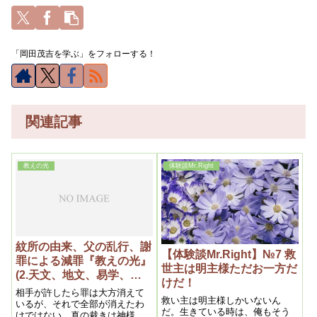
「岡田茂吉を学ぶ」をフォローする！
関連記事
教えの光
体験談Mr.Right
紋所の由来、父の乱行、謝
【体験談Mr.Right】№7 救
罪による減罪『教えの光』
世主は明主様ただお一方だ
(2.天文、地文、易学、人
けだ！
事等の問題) 昭和二十六年
相手が許したら罪は大方消えて
救い主は明主様しかいないん
五月二十日
いるが、それで全部が消えたわ
だ。生きている時は、俺もそう
けではない。真の裁きは神様が