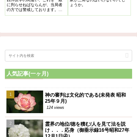
に判らせねばならんが、当局者
ょうか。
の方では警戒しております。西
洋医学の外はなく、これ以外に
は何物も出ないと定まっている
ので、我々の主張を入れない。
非常にこの点困難だが、そうか
といってそれを見ておられな
い。世間には病気にかゝり財産
をなくし家族一般餓（うえ）に
泣く有様が現在なのであるから
何としてもやらねばならん。
人気記事(一ヶ月)
神の審判は文化的である(未発表 昭和
25年９月)
124 views
霊界の地位/徳を積む/人を見て法を説
け．．．応身（御垂示録16号昭和27年
12月1日④）