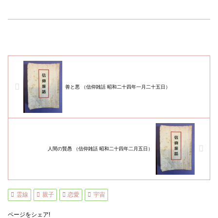
善と悪 （信仰雑話 昭和二十四年一月二十五日）
人間の賢愚 （信仰雑話 昭和二十四年二月五日）
霊線
親子
恋愛
宇宙
ページをシェア!