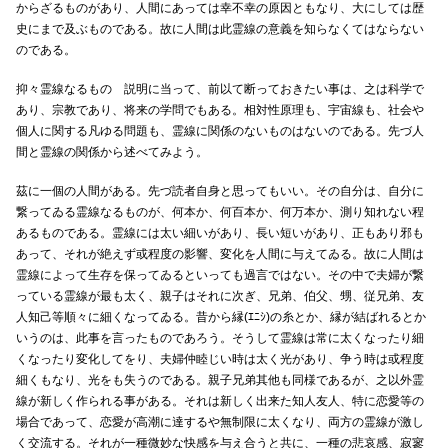
からざるものがあり、人間にあっては幸不幸の原因ともなり、大にしては歴
史にまで及ぶものである。故に人間は此霊線の意義を知らなくてはならない
のである。
抑々霊線なるものゝ説明に当って、前以て断っておきたい事は、之は科学で
あり、宗教であり、将来の学問でもある。相対性原理も、宇宙線も、社会や
個人に関する凡ゆる問題も、霊線に関係のないものはないのである。先づ人
間と霊線の関係から述べてみよう。
茲に一個の人間がある。先づ読者自身と思ってもいい。その自分は、自分に
繋ってゐる霊線なるものが、何本か、何百本か、何万本か、測り知れない程
あるものである。霊線には太い細いがあり、長い短いがあり、正もあり邪も
あって、それが絶えず或程度の影響、変化を人間に与えてゐる。故に人間は
霊線によって生存を保ってゐるといっても過言ではない。その中で夫婦が繋
っている霊線が最も太く、親子はそれに次ぎ、兄弟、伯父、甥、従兄弟、友
人知己等順々に細くなってゐる。昔から縁(ｴﾆｼ)の糸とか、縁が結ばれるとか
いうのは、此事を言ったものであろう。そうして霊線は常に太くなったり細
くなったり変化してをり、夫婦仲睦じい時は太く光があり、争う時は或程度
細くもなり、光をも失うのである。親子兄弟其他も同様であるが、之以外霊
線が新しく作られる事がある。それは新しく出来た知人友人、特に恋愛等の
場合であって、恋愛が高潮に達するや無制限に太くなり、両方の霊線が激し
く交流する。それが一種微妙な快感を与え合うと共に、一種の悲哀感、寂寥