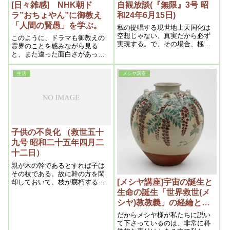
現在骨を折っているのである。
[日々雑感] NHK朝ド
自観放談(『無限』3号 昭
ラ”おちょやん”に御教え
和24年6月15日)
「人間の賢愚」を学ぶ。
私の提唱する現世地上天国化は
空想じゃない、真実だから必ず
このように、ドラマも御教えの
実現する。で、その場合、極論
霊界のことを感みながら見る
すると宗教はなくなるだろう
と、また違った面白さがあっ
な。あるとしてもかなり違った
て、勉強になるなーと思いまし
ものだ。
た。
生活
メシヤ講座
子供の不良化 （救世五十
九号 昭和二十五年四月二
十二日）
親が木の幹であるとすれば子は
その枝である。故に幹の方を閑
[メシヤ講座]宇宙の誕生と
却しておいて、枝が腐朽するの
を止めようと骨を折るのだか
生命の誕生「世界救世(メ
ら、ナンセンス以外の何物でも
シヤ)教教義」の経綸と
ない、子供の不良化の原因が親
は ２０１６年２月⑤
にある事を充分知る事こそ、問
だからメシヤ様が私たちに説い
(私達の学び目からウロコ
題解決の根本条件である。
て下さっているのは、非常に科