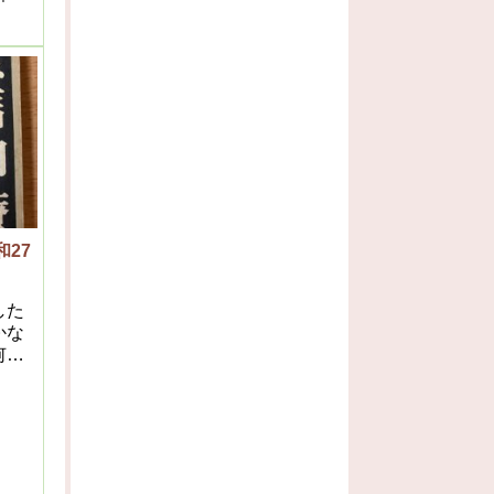
デカ
程病
に薬
って
くな
、病
ばな
27
した
かな
何人
学的
る
とす
は、
ない