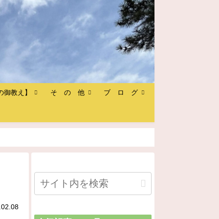
の御教え】
そ の 他
ブ ロ グ
.02.08