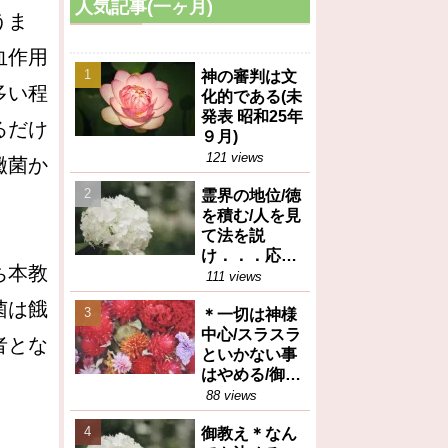
人気記事(一ヶ月)
うま
血作用
神の審判は文
多い程
化的である(未
発表 昭和25年
るだけ
９月)
121 views
黴菌か
霊界の地位/徳
を積む/人を見
て法を説
け．．．応身
ち本教
（御垂示録16
111 views
号昭和27年12
菌は餓
＊一切は神様
月1日④）
中心/スラスラ
者とな
といかない事
はやめる/御任
せ（御垂示録
88 views
16号昭和27年
御教え＊なん
12月1日①）