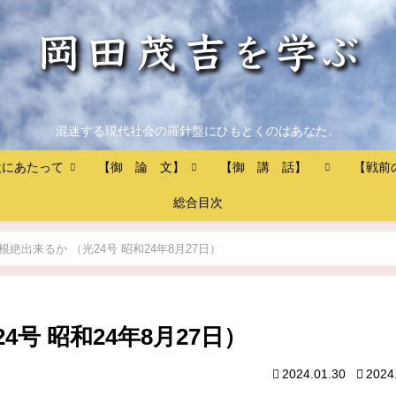
混迷する現代社会の羅針盤にひもとくのはあなた。
設にあたって
【御 論 文】
【御 講 話】
【戦前
総合目次
根絶出来るか （光24号 昭和24年8月27日）
号 昭和24年8月27日）
2024.01.30
2024