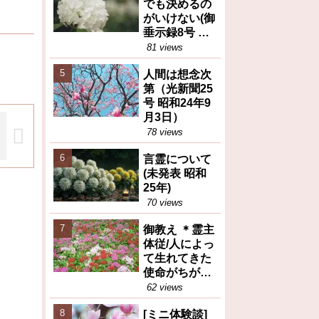
でも決めるの
がいけない(御
垂示録8号 昭
和27年4月1日
81 views
②)
人間は想念次
第（光新聞25
号 昭和24年9
月3日）
78 views
言霊について
(未発表 昭和
25年)
70 views
御教え ＊霊主
体従/人によっ
て生れてきた
使命がちがう
(御教え集27号
62 views
昭和28年10月
[ミニ体験談]
6日③)