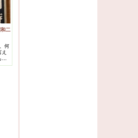
であ
は除
昭和二
、何
言え
もの
顕微
い程
わら
本体
ない
此理
全部