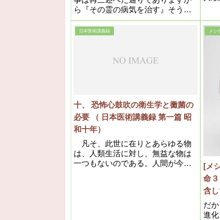
め透
ら『その霊の病気を治す』そうす
する
れば体の病気は否でも応でも治る
曇り
のであります。
日本医術講義録
メシ
りで
病菌
の濃
然に
こそ
十、 恐怖心鼓吹の衛生学と黴菌の
必要 （ 日本医術講義録 第一篇 昭
和十年）
凡そ、此世に在りとあらゆる物
は、人類生活に対し、無益な物は
一つもないのである。人間が今日
[メ
迄の経験や学問により解釈して以
命３
て、有害だとか無益だとか決める
含
丈であって、人類生活を向上さ
せ、進歩発展を宰(ﾂｶｻﾄﾞ)り給ふ、
（私
だか
神の御心に依らなければ、真実の
進化
容）