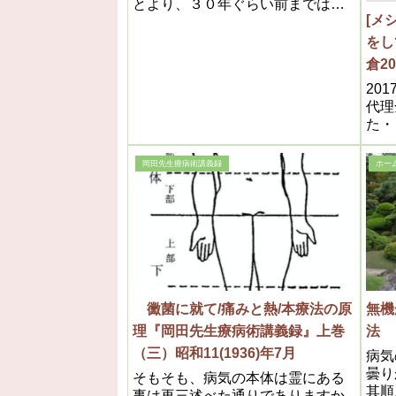
とより、３０年ぐらい前までは当
[メ
たり前に子供たちがかかっていた
麻疹などまで、今では麻疹の患者
をし
さんが出たらニュースになる世の
倉2
中なのですから、本当に困ったも
らウ
201
のだなーと心を痛めております。
代理
た・
めで
月２
岡田先生療病術講義録
ホー
いた
降臨
すけ
黴菌に就て/痛みと熱/本療法の原
無機
理『岡田先生療病術講義録』上巻
法 
（三）昭和11(1936)年7月
病気
曇り
そもそも、病気の本体は霊にある
其順
事は再三述べた通りでありますか