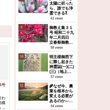
太陽に祈った
ら、誰でも浄
霊できる⁈
61 views
御教え集３１
号 昭和二十九
年二月四日
立春祭御教え
※人間が善と
59 views
か悪とか決め
明主様御西下
るのは大変な
に際し起きた
間違い等
神霊誌(一)(二)
(三)（地上天
国31号 昭和26
57 views
年12月25日）
4号
🌾なぜ今、農
業を根本から
変える必要が
行わ
あるのか――
結構
岡田茂吉が訴
54 views
うの