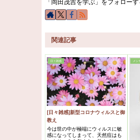
「岡田茂吉を学ぶ」をフォローす
関連記事
日々雑感
メシ
[日々雑感]新型コロナウィルスと御
教え
今は世の中が極端にウィルスに敏
感になってしまって、天然痘はも