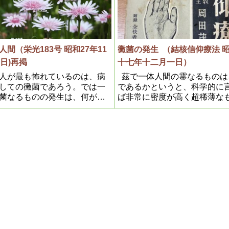
なり、機械ができればよいの
る以上、其の根本迄突止め、
ります。それは、薬や機械で
しなければ意味をなさない訳
れぬ
る
人間（栄光183号 昭和27年11
黴菌の発生 （結核信仰療法 
9日)再掲
十七年十二月一日）
人が最も怖れているのは、病
茲で一体人間の霊なるものは
しての黴菌であろう。では一
であるかというと、科学的に
菌なるものの発生は、何が為
ば非常に密度が高く超稀薄な
るかというと、全く人間の健
であって、現在進歩した原子
必要なものであるばかりか、
鏡でも、到底見る事は出来な
を作るのが人間自身であるか
の超々極微粒子であるにも拘
驚かざるを得ないのである
ず、之こそ前記の如く人間の
であるから、全く想像もつか
程の神秘幽幻なものである。
によって病原の最初は此霊の
又は一部に曇りが発生する