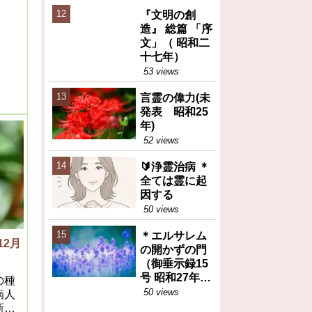
えた食糧問題
って
『文明の創
の本質（トピ
通り
造』 総篇 「序
ックス）
るか
文」（ 昭和二
其毒
十七年）
なる
53 views
で病
然は
言霊の偉力(未
が発
発表 昭和25
てい
年)
は其
52 views
黴菌
事を
🔰浄霊治病 ＊
粒子
全ては霊に起
から
因する
の食
50 views
なく
＊エルサレム
12月
の開かずの門
（御垂示録15
号 昭和27年11
の種
月1日②）再
50 views
病人
掲
新聞