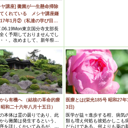
は今日の人間は非常に血が濁
シヤ講座] 黴菌が一生懸命掃除
いる。この原因はいつもいう
てくれている メシヤ講座鎌
無暗むやみに薬を体内に入れ
らで、薬は元々毒であって、
017年1月②（私達の学び目か
が血液へ吸収されて濁血者と
ロコの内容より）
7.06.19Mon東京国分寺支部長
のである。処が濁血者は虚弱
全く予期しておりませんでし
気も発り易いから、ここに自
・・。改めまして、新年祭お
其濁りを排除すべき浄化作用
とうございます。昨年の１２
るので、人体は実によく出来
０日に支部の発会のお許しを
ム
栄光
るのである。処が面白い事に
だきまして、そのご報告を御
濁りを解消する作用として、
祭にさせていただいたわけで
という微生虫が発生して其仕
れども、このメ...
する。即ち黴菌は其濁りの微
を喰いつつ繁殖するのである
つまり濁血の不純物こそ黴菌
物になる訳で、殖菌作用では
食毒作用である
から有機へ （結核の革命的療
医療とは(栄光185号 昭和27年
昭和二十六年八月十五日）
3日)
の本体は霊の曇りであり、此
医学が益々進歩する程、病気
から黴菌は発生するという、
類も増え何処も彼処かしこも
序を詳しくかいてみるが、初
だらけである。何よりも薬の