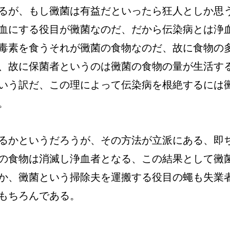
るが、もし黴菌は有益だといったら狂人としか思
血にする役目が黴菌なのだ、だから伝染病とは浄
毒素を食うそれが黴菌の食物なのだ、故に食物の
、故に保菌者というのは黴菌の食物の量が生活す
いう訳だ、この理によって伝染病を根絶するには
。
るかというだろうが、その方法が立派にある、即
の食物は消滅し浄血者となる、この結果として黴
か、黴菌という掃除夫を運搬する役目の蠅も失業
もちろんである。