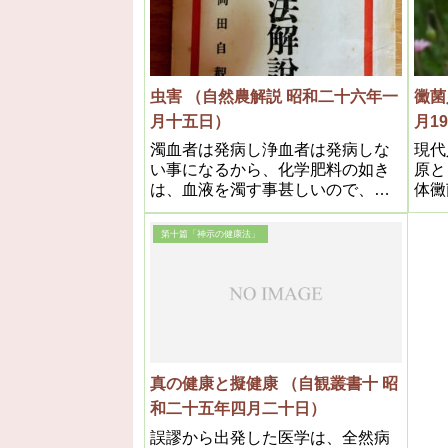
であ
把握
であ
虫害 （自然農解説 昭和二十六年一
黴菌
月十五日）
月1
濁血者は発病し浄血者は発病しな
現代
い事になるから、化学肥料の如き
原と
は、血液を濁す事甚しいので、近
体黴
来伝染病や、結核の如き、細菌に
であ
よる病人が殖えるのもそれが原因
康上
第十篇「神示の健康法」
である
それ
ら、
真の健康と擬健康 （自観叢書十 昭
和二十五年四月二十日）
誤謬から出発した医学は、全然病