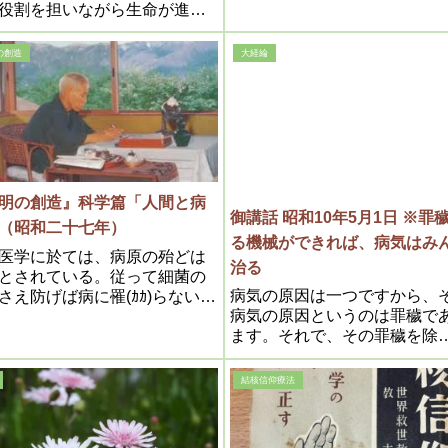
役割を担いながら生命が進化
来たとも言える訳です。だか
メシヤ様の『浄化論』浄化の
の創造
大経綸
方というのは、実は生命の38
の流れの中の全てを包含して
という事です。こんな素晴ら
教祖に私達は御縁を頂いてい
。
明の創造』科学篇「人間と病
御講話 昭和10年5月1日 ※罪
」（昭和二十七年）
る機械ができれば、病気はみ
医学に於ては、病原の殆どは
治る
とされている。従って細菌の
病気の原因は一つですから、
さえ防げば病に罹(ｶｶ)らないと
病気の原因というのは罪穢で
建前になっているが、只それ
ます。それで、その罪穢を除
は甚だ浅薄であって、どうし
（と）る機械ができれば、病
細菌というものの実体が、明
みんな治るのであります。治
判らなければならないのであ
結核信仰療法
法は一つなのであります。そ
というのは仮令(ﾀﾄｴ)黴菌(ﾊﾞｲｷ
の弱い所へ罪穢が溜まり病気
と雖(ｲｴﾄﾞ)も、何等かの理由によ
るのですから、その罪穢を除
、何処からか発生されたもの