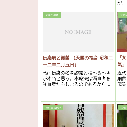
意義は決して解らないのである
が、
して
ら、
天国の福音
文明
考え
億年
いる
しい
ます
『文
伝染病と黴菌 （天国の福音 昭和二
気
十二年二月五日）
近代
私は伝染の名を誘発と唱へるべき
細菌
が本当と思う。本療法は濁血者を
伝染
浄血者たらしむるのであるから、
する
本療法が普及するに従い伝染病は
丈で
漸次減少する事は必定である。
ても
確に
自然農法解説
栄光
る。
ﾝ)
って