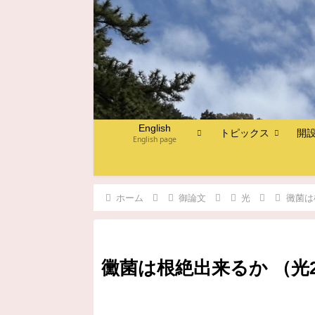
English
トピックス
開
English page
ホーム
御論文
光
黴菌は
黴菌は根絶出来るか （光24