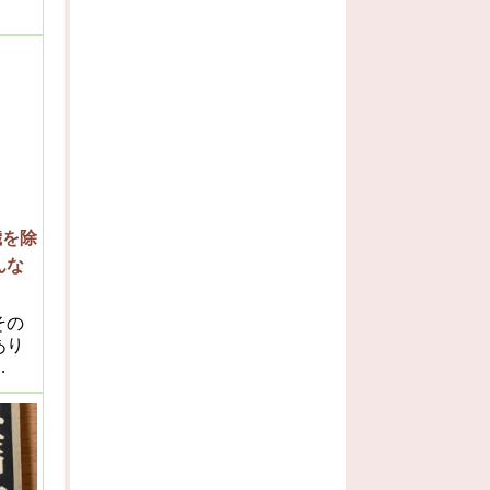
穢を除
んな
その
あり
気は
す方
の人
にな
る薬