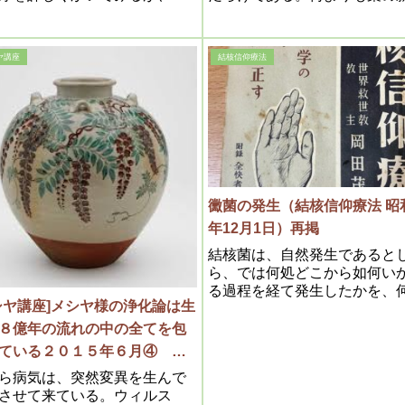
明体である人霊に曇りが発生
広告をみても分る通り、デカ
か、又は濁血の移写によって
な広告を出しても、割に合う
が出来る訳は、既にかいた通
人が多い訳である。従って真
ヤ講座
結核信仰療法
あるが、然らば曇りから何故
が効くものなら段段病人が減
が発生するかというと、曇り
ゆき、遂には薬の広告主もな
度化が或程度に達するや、自
り、お医者さんは飯が食えず
超微粒子が発生する。此原理
院は閉鎖する事にならなけれ
最高科学であって
らない。
黴菌の発生（結核信仰療法 昭和
年12月1日）再掲
結核菌は、自然発生であると
ら、では何処どこから如何い
る過程を経て発生したかを、
シヤ講座]メシヤ様の浄化論は生
にも理解し易いよう理論物理
に、理論心理学的にかいてみ
８億年の流れの中の全てを包
が、何しろ見えざる霊を対象
している２０１５年６月④
るのであるから容易でない事
達の学び目からウロコの内
ら病気は、突然変異を生んで
今日迄何人と雖も試みた者の
させて来ている。ウィルス
にみても明らかである