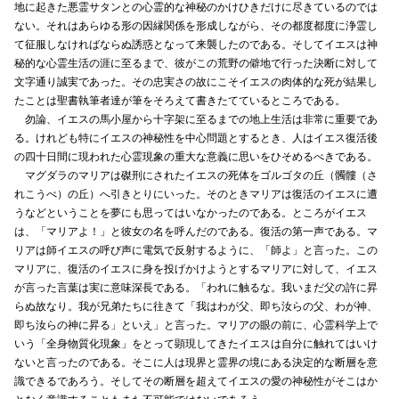
地に起きた悪霊サタンとの心霊的な神秘のかけひきだけに尽きているのでは
ない。それはあらゆる形の因縁関係を形成しながら、その都度都度に浄霊し
て征服しなければならぬ誘惑となって来襲したのである。そしてイエスは神
秘的な心霊生活の涯に至るまで、彼がこの荒野の僻地で行った決断に対して
文字通り誠実であった。その忠実さの故にこそイエスの肉体的な死が結果し
たことは聖書執筆者達が筆をそろえて書きたてているところである。
勿論、イエスの馬小屋から十字架に至るまでの地上生活は非常に重要であ
る。けれども特にイエスの神秘性を中心問題とするとき、人はイエス復活後
の四十日間に現われた心霊現象の重大な意義に思いをひそめるべきである。
マグダラのマリアは磔刑にされたイエスの死体をゴルゴタの丘（髑髏（さ
れこうべ）の丘）へ引きとりにいった。そのときマリアは復活のイエスに遭
うなどということを夢にも思ってはいなかったのである。ところがイエス
は、「マリアよ！」と彼女の名を呼んだのである。復活の第一声である。マ
リアは師イエスの呼び声に電気で反射するように、「師よ」と言った。この
マリアに、復活のイエスに身を投げかけようとするマリアに対して、イエス
が言った言葉は実に意味深長である。「われに触るな。我いまだ父の許に昇
らぬ故なり。我が兄弟たちに往きて「我はわが父、即ち汝らの父、わが神、
即ち汝らの神に昇る」といえ」と言った。マリアの眼の前に、心霊科学上で
いう「全身物質化現象」をとって顕現してきたイエスは自分に触れてはいけ
ないと言ったのである。そこに人は現界と霊界の境にある決定的な断層を意
識できるであろう。そしてその断層を超えてイエスの愛の神秘性がそこはか