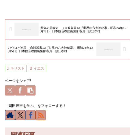
釈迦の霊能力 （自観叢書13『世界の六大神秘家』昭和24年12
月5日） 日本観音教団編集部客員 須江孝雄
パウロと神霊 自観叢書13『世界の六大神秘家』 昭和24年12
月5日）日本観音教団編集部客員 須江孝雄
キリスト
イエス
ページをシェア!
「岡田茂吉を学ぶ」をフォローする！
関連記事