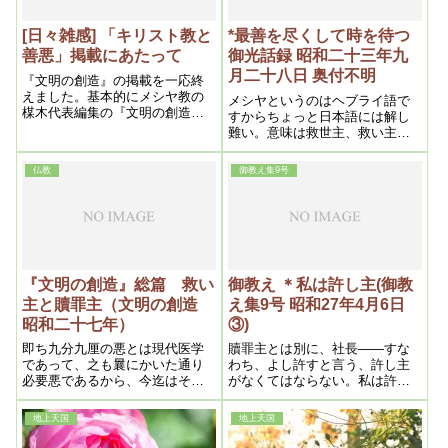
フランスに四十点か行く事にな
ってますが、あっちの美術品も
[日々雑感] 「キリスト教と
*最善を尽くして時を待つ
こっちに来る。それからアメリ
善悪」掲載にあたって
御光話録 昭和二十三年九
カで日本の美術の展覧会がある
月二十八日 奥付不明
事になってます
『文明の創造』の掲載を一応終
えました。基本的にメシヤ教の
メシヤというのはヘブライ語で
楳木代表編集の『文明の創造』
すからちょっと日本語には解し
に基づいて掲載しました
難い。意味は救世主、救い主と
いうことです。キリスト教の人
はキリストが救い主だと信じて
仏教
御教え集9号
いるが、本当は贖罪主であって
救世主とはたいへん違うので
す。万民の罪を贖った人、罪の
代表になり生命をギセイにして
初めて許された人です
『文明の創造』総篇 救い
御教え ＊私は許し主(御教
主と贖罪主（文明の創造
え集9号 昭和27年4月6日
昭和二十七年）
③)
即ち九分九厘の悪とは現代医学
贖罪主とは別に、社長――すな
であって、之も曩にかいた通り
わち、よし許すと言う、許し主
必要悪であるから、今迄はそれ
がなくてはならない。私は許し
でよかったのである。然し其の
主なんです。ですから、そう言
結果として人間の最大貴重な生
う点は非常に――主人と家来程
地上天国
地上天国
命を完全に握って了った。若し
違うんですね。こう言う事も、
医学が誤ってゐるとすれば、生
今までも言いたかったんです