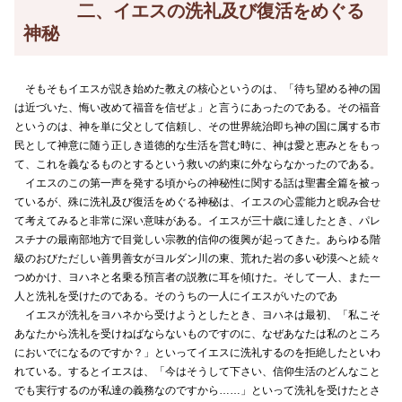
二、イエスの洗礼及び復活をめぐる
神秘
そもそもイエスが説き始めた教えの核心というのは、「待ち望める神の国
は近づいた、悔い改めて福音を信ぜよ」と言うにあったのである。その福音
というのは、神を単に父として信頼し、その世界統治即ち神の国に属する市
民として神意に随う正しき道徳的な生活を営む時に、神は愛と恵みとをもっ
て、これを義なるものとするという救いの約束に外ならなかったのである。
イエスのこの第一声を発する頃からの神秘性に関する話は聖書全篇を被っ
ているが、殊に洗礼及び復活をめぐる神秘は、イエスの心霊能力と睨み合せ
て考えてみると非常に深い意味がある。イエスが三十歳に達したとき、パレ
スチナの最南部地方で目覚しい宗教的信仰の復興が起ってきた。あらゆる階
級のおびただしい善男善女がヨルダン川の東、荒れた岩の多い砂漠へと続々
つめかけ、ヨハネと名乗る預言者の説教に耳を傾けた。そして一人、また一
人と洗礼を受けたのである。そのうちの一人にイエスがいたのであ
イエスが洗礼をヨハネから受けようとしたとき、ヨハネは最初、「私こそ
あなたから洗礼を受けねばならないものですのに、なぜあなたは私のところ
においでになるのですか？」といってイエスに洗礼するのを拒絶したといわ
れている。するとイエスは、「今はそうして下さい、信仰生活のどんなこと
でも実行するのが私達の義務なのですから……」といって洗礼を受けたとさ