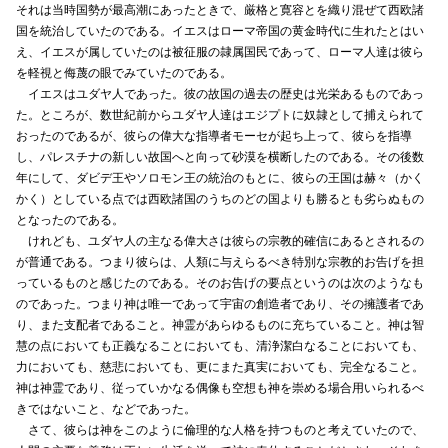
それは当時国勢が最高潮にあったときで、厳格と寛容とを織り混ぜて西欧諸
国を統治していたのである。イエスはローマ帝国の黄金時代に生れたとはい
え、イエスが属していたのは被征服の隷属国民であって、ローマ人達は彼ら
を軽視と侮蔑の眼でみていたのである。
イエスはユダヤ人であった。彼の故国の過去の歴史は光栄あるものであっ
た。ところが、数世紀前からユダヤ人達はエジプトに奴隷として捕えられて
おったのであるが、彼らの偉大な指導者モーセが起ち上って、彼らを指導
し、パレスチナの新しい故国へと向って砂漠を横断したのである。その後数
年にして、ダビデ王やソロモン王の統治のもとに、彼らの王国は赫々（かく
かく）としている点では西欧諸国のうちのどの国よりも勝るとも劣らぬもの
となったのである。
けれども、ユダヤ人の主なる偉大さは彼らの宗教的確信にあるとされるの
が普通である。つまり彼らは、人類に与えらるべき特別な宗教的お告げを担
っているものと感じたのである。そのお告げの要点というのは次のようなも
のであった。つまり神は唯一であって宇宙の創造者であり、その擁護者であ
り、また支配者であること。神霊があらゆるものに充ちていること。神は智
慧の点においても正義なることにおいても、清浄潔白なることにおいても、
力においても、慈悲においても、更にまた真実においても、完全なること。
神は神霊であり、従っていかなる偶像も空想も神を崇める場合用いられるべ
きではないこと、などであった。
さて、彼らは神をこのように倫理的な人格を持つものと考えていたので、