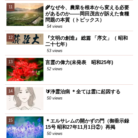
🌾なぜ今、農業を根本から変える必要
があるのか――岡田茂吉が訴えた食糧
問題の本質（トピックス）
54 views
『文明の創造』 総篇 「序文」（ 昭和
二十七年）
53 views
言霊の偉力(未発表 昭和25年)
52 views
🔰浄霊治病 ＊全ては霊に起因する
50 views
＊エルサレムの開かずの門（御垂示録
15号 昭和27年11月1日②）再掲
50 views