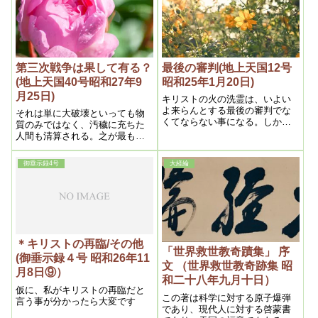
命の危険は言語に絶するといっ
が、余りかけ離れているから、
てもいいであらう。之程世界人
誤解されますので言わなかった
類から固く信じられてゐる医学
を是正するのであるから、容易
な業でない事は言う迄もない。
第三次戦争は果して有る？
最後の審判(地上天国12号
(地上天国40号昭和27年9
昭和25年1月20日)
月25日)
キリストの火の洗霊は、いよい
よ来らんとする最後の審判でな
それは単に大破壊といっても物
くてならない事になる。しかし
質のみではなく、汚穢に充ちた
ながら水とは体的であり、火と
人間も清算される。之が最も恐
は霊であるから、吾等が今行っ
ろしいのである。従って神は滅
ている、霊を以て霊を浄める方
ぶべき運命にある人々を、一人
御垂示録4号
大経綸
法こそ、全く火の洗霊である。
でも多く救わんが為の警告が
すると霊から体に移写するので
『文明の創造』書であるから、
あるから、火の洗霊が体的に如
之こそ二十世紀のバイブルでな
何に影響するか、之こそ空前の
くて何であろう。勿論このバイ
変異でなくてはならない。とい
ブルこそ、天の父であるエホバ
っても危機は悪に対してのみ表
の聖言であるから真理そのもの
われ、善には危機はない事を知
である。以上が信じ得らるると
＊キリストの再臨/その他
らねばならない。
したら、第三次戦争に対しての
「世界救世教奇蹟集」 序
(御垂示録４号 昭和26年11
心構えも、自ら見当がつく筈は
文 （世界救世教奇跡集 昭
月8日⑨）
ずである。
和二十八年九月十日）
仮に、私がキリストの再臨だと
この著は科学に対する原子爆弾
言う事が分かったら大変です
であり、現代人に対する啓蒙書