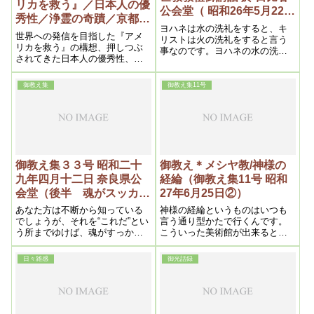
リカを救う』／日本人の優
公会堂（ 昭和26年5月22日
秀性／浄霊の奇蹟／京都・
後半)
ヨハネは水の洗礼をすると、キ
平安郷(御教え集15号 昭和
世界への発信を目指した『アメ
リストは火の洗礼をすると言う
27年10月20日後半)
リカを救う』の構想、押しつぶ
事なのです。ヨハネの水の洗礼
されてきた日本人の優秀性、浄
はもうノアの洪水ですんだので
霊による奇蹟の力、そして神様
す。今度は火の洗礼となると、
が選ばれた京都・平安郷につい
それはやはり大変な、大きなこ
御教え集
御教え集11号
て岡田茂吉が語った講話の記録
となんです。
です。
御教え集３３号 昭和二十
御教え＊メシヤ教/神様の
九年四月十二日 奈良県公
経綸（御教え集11号 昭和
会堂（後半 魂がスッカリ
27年6月25日②）
固まると、私の代理として
あなた方は不断から知っている
神様の経綸というものはいつも
立派に力をふるい、仕事が
でしょうが、それを“これだ”とい
言う通り型かたで行くんです。
う所までゆけば、魂がすっかり
こういった美術館が出来ると、
出来る）
固まったのですから、そうする
之が段々広がって世界的に美術
とそれによってその人の力が強
が盛んになる訳です。だから、
日々雑感
御光話録
くなるのです。それこそ私の代
もう現に大分美術思想が、なん
理として立派に力をふるい、仕
だかんだ盛り上がって来まし
事が出来るわけです。だから今
た。で、しかも外国との美術に
言った事をよく心に入れて大い
よる交通です。日本の美術が
にやって下さい。
――昨日の新聞にも、なんでも