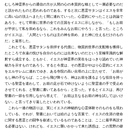
むしろ神霊界からの通信の方が人間の心の本質的な糧として一層必要なのだ
と説かれたものと思われるのである。すると次に悪霊サタンはイエスを非常
に高い山の頂上へまたたく間に連れていった。心霊的にやったことは勿論で
あろう。そして即座に世界の全ての王国をイエスに示しながら、「もしお前
が平伏して私を崇めるなら、これをみんなお前にやろう」と言った。ところ
がイエスは、「人間というものは主の神を崇め、また神に仕えるだけのもの
だ」と返答した。
これとても、悪霊サタンを崇拝する代償に、物質的世界の支配権を獲得し
たところで永遠の悦びを自分のものには出来ないのだという至極常識的な解
釈すら成立する。ともかく、イエスが神霊界の実在をはっきり認めていた神
秘力を示すものであろう。すると今度は、その悪霊がやはり心霊的にイエス
をエルサレムに連れてゆき、ある寺院の高い尖塔の上に立たせて、「お前が
もし神の子ならば、ここから飛び降りろ、神はお前を護るような役目を持っ
ている聖霊を遣わして、お前の足が石で砕けないように聖霊達の手で受止め
させてくれる、と聖書に書いてあるから」と言った。するとイエスは、再び
聖書の一節を引用しながら答えて、「お前は主なるお前の神を試してはいけ
ない」と言ってきり返したといわれている。
これら一連の物語りは、実にイエスの神秘的な心霊体験そのものをも現わ
している。それが、聖書においては絵のような言葉で、イエスの生涯の使命
に関する悪霊との闘争を叙述しているものであることは、ここに最早再説す
る必要はない。けれども、イエスに襲いかかって来た誘惑は、この荒野の僻