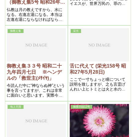
（御教え集5号 昭和26年12
イエスが、世界万民の、罪の贖
月25日②)再掲
いの為に、十字架にかかったの
仏教は月の教えですから、水に
は之であった。之こそ、大いな
なる。右進左退になる。本当は
る贖罪主であった、贖罪とは、
左進右退にならなければならな
罪人の代理又は代表者となって
い。之（卍）じゃいけない。今
主神に対し奉り、罪の赦しを乞
迄は右進左退になっている。全
御教え集
栄光
うのである
く、良くできているんですよ
――文字はね。ですから、文字
と言霊で解釈すると、大抵な事
は分かるんです。神秘が分かる
んですね。
御教え集３３号 昭和二十
舌に代えて (栄光158号 昭
九年四月七日 ※ヘンデ
和27年5月28日)
ルの「救世主(ﾒｻｲﾔ)」
ここで一寸ちょっと瞳について
説明を致しますが、之も言霊げ
今読んだ中に“神ならぬ神”という
んれい上ヒトミとは火と水の事
事を言ってますが、これは非常
で、日月であり、日月は眼に相
に面白いと思います。実際今ま
応します。又火は経に燃え、水
で神と言って拝んでいたのは、
は緯に流れるから、つまり経緯
実は本当は神ではなかったので
地上天国
御垂示録12号
たてよこであり、この経緯が結
す。ですから神ならぬ神という
ばれてこそ、両眼揃って完全な
のは、うまく言いまわしたもの
働きをするのであって、換言す
です
れば経が精神文明で、緯が物質
文明であるから、両文明が一致
して、初めて天国世界が生れる