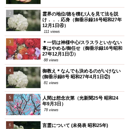
霊界の地位/徳を積む/人を見て法を説
け．．．応身（御垂示録16号昭和27年
12月1日④）
111 views
＊一切は神様中心/スラスラといかない
事はやめる/御任せ（御垂示録16号昭和
27年12月1日①）
88 views
御教え＊なんでも決めるのがいけない
(御垂示録8号 昭和27年4月1日②)
81 views
人間は想念次第（光新聞25号 昭和24
年9月3日）
78 views
言霊について (未発表 昭和25年)