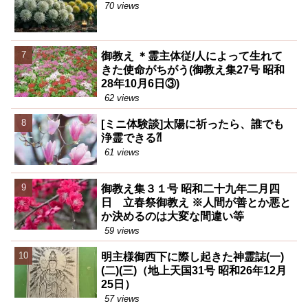
70 views
御教え ＊霊主体従/人によって生れて
きた使命がちがう(御教え集27号 昭和
28年10月6日③)
62 views
[ミニ体験談]太陽に祈ったら、誰でも
浄霊できる⁈
61 views
御教え集３１号 昭和二十九年二月四
日 立春祭御教え ※人間が善とか悪と
か決めるのは大変な間違い等
59 views
明主様御西下に際し起きた神霊誌(一)
(二)(三)（地上天国31号 昭和26年12月
25日）
57 views