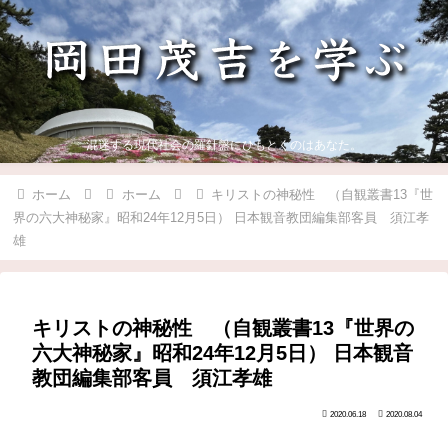
混迷する現代社会の羅針盤にひもとくのはあなた。
ホーム
ホーム
キリストの神秘性 （自観叢書13『世
界の六大神秘家』昭和24年12月5日） 日本観音教団編集部客員 須江孝
雄
キリストの神秘性 （自観叢書13『世界の
六大神秘家』昭和24年12月5日） 日本観音
教団編集部客員 須江孝雄
2020.06.18
2020.08.04