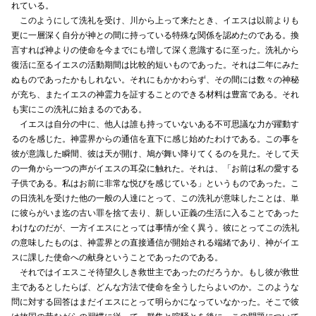
れている。
このようにして洗礼を受け、川から上って来たとき、イエスは以前よりも
更に一層深く自分が神との間に持っている特殊な関係を認めたのである。換
言すれば神よりの使命を今までにも増して深く意識するに至った。洗礼から
復活に至るイエスの活動期間は比較的短いものであった。それは二年にみた
ぬものであったかもしれない。それにもかかわらず、その間には数々の神秘
が充ち、またイエスの神霊力を証することのできる材料は豊富である。それ
も実にこの洗礼に始まるのである。
イエスは自分の中に、他人は誰も持っていないある不可思議な力が躍動す
るのを感じた。神霊界からの通信を直下に感じ始めたわけである。この事を
彼が意識した瞬間、彼は天が開け、鳩が舞い降りてくるのを見た。そして天
の一角から一つの声がイエスの耳朶に触れた。それは、「お前は私の愛する
子供である。私はお前に非常な悦びを感じている」というものであった。こ
の日洗礼を受けた他の一般の人達にとって、この洗礼が意味したことは、単
に彼らがいま迄の古い罪を捨て去り、新しい正義の生活に入ることであった
わけなのだが、一方イエスにとっては事情が全く異う。彼にとってこの洗礼
の意味したものは、神霊界との直接通信が開始される端緒であり、神がイエ
スに課した使命への献身ということであったのである。
それではイエスこそ待望久しき救世主であったのだろうか。もし彼が救世
主であるとしたらば、どんな方法で使命を全うしたらよいのか。このような
問に対する回答はまだイエスにとって明らかになっていなかった。そこで彼