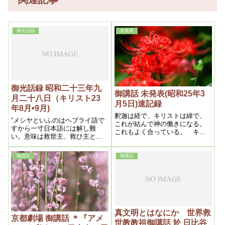
御光話録
未発表
御光話録 昭和二十三年九
御講話 未発表(昭和25年3
月二十八日（キリスト23
月5日)速記録
年8月•9月)
釈迦は経で、キリストは緯で、
“メシヤといふのはヘブライ語で
これが結んで神の働きになる。
すから一寸日本語には解し難
これもよく合っている。 キリ
い。意味は救世主、救ひ主とい
ストは緯であるから広い。仏教
ふ事です。
は経であって、緯の働きはな
い。メシヤは、最後の審判のと
御講話
御講話
き、救いに出ることになってい
る。
真文明とはなにか 世界救
京都劇場 御講話 ＊『アメ
世教教祖御講話 於 日比谷