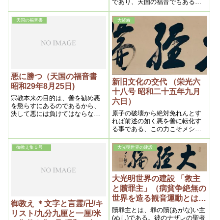
であり、天国の福音でもある。
今その理論を説くと共に、裏附
けとして我救世教に於ける数多
天国の福音書
大経綸
くの奇蹟中から、百二十例を選
んで載せてあり、これを読むと
したら余りの超現実的なものば
かりで、直ちに信ずる事は出来
ないであろう。何となれば古往
今来これ程素晴しい奇蹟が多数
ある例はなかったからである。
悪に勝つ（天国の福音書
新旧文化の交代 （栄光六
昭和29年8月25日)
十八号 昭和二十五年九月
宗教本来の目的は、善を勧め悪
六日）
を懲らすにあるのであるから、
原子の破壊から絶対免れんとす
決して悪には負けてはならない
れば前述の如く悪を善に転化す
のである。何となれば、善が勝
る事である、この力こそメシヤ
っただけは悪が減るのであるか
の力でなくて何であらう、唯然
ら、それだけ社会はよくなると
し、善悪の大転換が行はれると
いう訳で、かくして地上天国は
御教え集５号
大光明世界の建設
しても善化しない悪人も多数あ
生まれるのである。
るに違ひないから、此様な見込
みのない者は清算されるより致
し方ないであらう
大光明世界の建設 「救主
と贖罪主」（病貧争絶無の
世界を造る観音運動とは
御教え ＊文字と言霊/卍/キ
何？ 昭和十年九月十五
贖罪主とは、罪の贖(あがな)い主
リスト/九分九厘と一厘/米
日）
(ぬし)である。彼のナザレの聖者