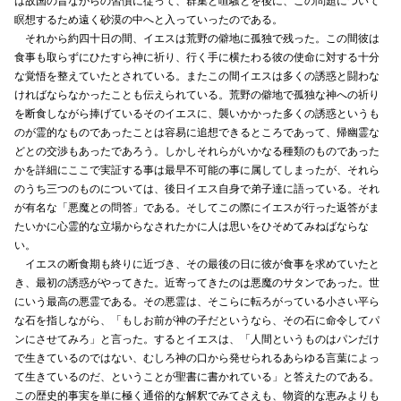
は故国の昔ながらの習慣に従って、群集と喧騒とを後に、この問題について
瞑想するため遠く砂漠の中へと入っていったのである。
それから約四十日の間、イエスは荒野の僻地に孤独で残った。この間彼は
食事も取らずにひたすら神に祈り、行く手に横たわる彼の使命に対する十分
な覚悟を整えていたとされている。またこの間イエスは多くの誘惑と闘わな
ければならなかったことも伝えられている。荒野の僻地で孤独な神への祈り
を断食しながら捧げているそのイエスに、襲いかかった多くの誘惑というも
のが霊的なものであったことは容易に追想できるところであって、帰幽霊な
どとの交渉もあったであろう。しかしそれらがいかなる種類のものであった
かを詳細にここで実証する事は最早不可能の事に属してしまったが、それら
のうち三つのものについては、後日イエス自身で弟子達に語っている。それ
が有名な「悪魔との問答」である。そしてこの際にイエスが行った返答がま
たいかに心霊的な立場からなされたかに人は思いをひそめてみねばならな
い。
イエスの断食期も終りに近づき、その最後の日に彼が食事を求めていたと
き、最初の誘惑がやってきた。近寄ってきたのは悪魔のサタンであった。世
にいう最高の悪霊である。その悪霊は、そこらに転ろがっている小さい平ら
な石を指しながら、「もしお前が神の子だというなら、その石に命令してパ
ンにさせてみろ」と言った。するとイエスは、「人間というものはパンだけ
で生きているのではない、むしろ神の口から発せられるあらゆる言葉によっ
て生きているのだ、ということが聖書に書かれている」と答えたのである。
この歴史的事実を単に極く通俗的な解釈でみてさえも、物資的な恵みよりも