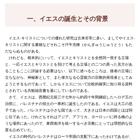
一、イエスの誕生とその背景
イエス·キリストについての優れた研究は古来非常に多い。ましてやイエス·
キリストに関する書籍などそれこそ汗牛充棟（かんぎゅうじゅうとう）もた
だならぬものがある。
けれども、根本的にいって、イエスとキリストとを全然同一視する立場
と、一応イエスとキリストとを別けて考える立場との二つの異った見方があ
ることもここに詳論する必要はない、以下に述べるところは、後者の立場に
立ちながら、神秘家として、また偉大なる心霊能力の宗教的発現者としてみ
ようとするものであって、しかもイエスについて比較的確実に知り得る資料
とされている共観福音書を基にしているのである。
さて、イエスは、西暦紀元前三十七年から約四十年間継続したヘロデ王の
治世に、パレスチナの領土の一寒村に誕生したのである。イエスは大工の息
子であった。パレスチナは小さな国であって、大きさは日本の四国とほぼ同
じ位であった。けれどもそれはアジア、アフリカ、ヨーロッパに跨る橋のよ
うな場所にあったので、東西南洋を統一するべき宗教にとっては理想的な位
置を占めていた。
イエスの時代のパレスチナはローマ帝国の支配下にあったわけであるが、