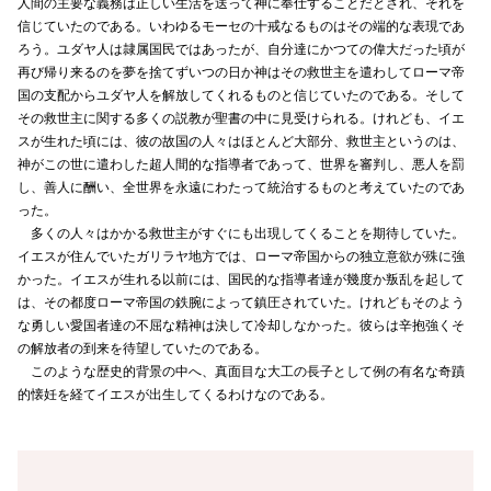
人間の主要な義務は正しい生活を送って神に奉仕することだとされ、それを
信じていたのである。いわゆるモーセの十戒なるものはその端的な表現であ
ろう。ユダヤ人は隷属国民ではあったが、自分達にかつての偉大だった頃が
再び帰り来るのを夢を捨てずいつの日か神はその救世主を遣わしてローマ帝
国の支配からユダヤ人を解放してくれるものと信じていたのである。そして
その救世主に関する多くの説教が聖書の中に見受けられる。けれども、イエ
スが生れた頃には、彼の故国の人々はほとんど大部分、救世主というのは、
神がこの世に遣わした超人間的な指導者であって、世界を審判し、悪人を罰
し、善人に酬い、全世界を永遠にわたって統治するものと考えていたのであ
った。
多くの人々はかかる救世主がすぐにも出現してくることを期待していた。
イエスが住んでいたガリラヤ地方では、ローマ帝国からの独立意欲が殊に強
かった。イエスが生れる以前には、国民的な指導者達が幾度か叛乱を起して
は、その都度ローマ帝国の鉄腕によって鎮圧されていた。けれどもそのよう
な勇しい愛国者達の不屈な精神は決して冷却しなかった。彼らは辛抱強くそ
の解放者の到来を待望していたのである。
このような歴史的背景の中へ、真面目な大工の長子として例の有名な奇蹟
的懐妊を経てイエスが出生してくるわけなのである。