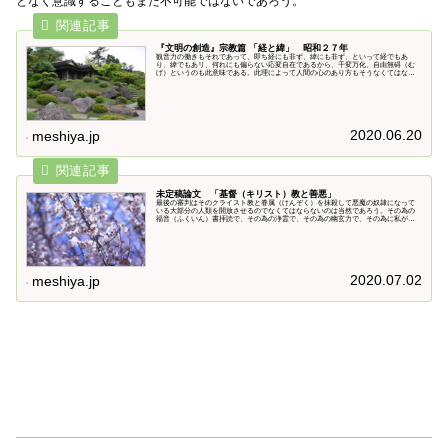
となく意識することもまた不可能ではないであろう。
『文明の創造』宗教篇 「経と緯」 昭和２７年
観音力の働きもそれであって、即ち経にも非ず、緯にも非ず、といって経でもあ
り、緯でもあリ、何れにも偏らない応変自在であるから、千変万化、自由無碍（む
げ）というのも此意味である。此理によって人間の心のあり方もそうなくてはなら
ない。即ち心は常に原則として経緯結びの中心に置くべきで、之を一言に言えば常
識である。
2020.06.20
meshiya.jp
未定稿論文 「基督（キリスト）教と善悪」
最後の審判はそのクライスト教と眷属（けんぞく）を抹殺して悪魔の奴隷になって
いる大部分の人類を開放させるのでなくてはならないのは当然であろう。その為の
福音（ふくいん）書拝読で、その為の浄霊で、その為の幽玄力で、その為に私が生
まれてメシヤ教を創立したのである。何故なら皆は霊と心を浄め、正守護人の霊力
を強くして、邪神の頭目と闘って勝たねば天国人になるのは出来ないからである。
2020.07.02
meshiya.jp