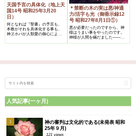
のであります。つまり経が父で
天国予言の具体化（地上天
緯が母であるから、其結合によ
＊禁断の木の実は悪/神通
国14号 昭和25年3月20
ってミロクという立派な子が生
力/活字も光（御垂示録12
れるのであります
日）
号 昭和27年8月1日①）
何となれば『聖書』の予言も、
悪が必要だったのですから、神
本教がそれを具体化する事も、
様はうまい事をやったのです。
神ヱホバが人類愛の御心によっ
神様が人間を瞞だました――だ
て理想世界の建設の為、時に応
から、神様が瞞すのだから上手
じて選ばれたる人間を、自由自
うまいに違いない。私は、神様
在に駆使せられるからである。
は今まで人間を瞞したのだ、本
当はこうだという事を書くので
す。そういう悪は不必要だ、だ
からして悪を無くさなければ本
当に幸福な世の中は出来ないと
いう事を知らせる。という事
は、そうするとつまり悪という
ものは、神様に瞞されて出来た
ものだという事は、今までは知
らせてはまずいからで、そこで
人気記事(一ヶ月)
今度は悪の必要が無くなった、
悪があってはかえっていけない
という時期になって、初めて知
らせるのです。だから今まで、
善悪一致だなんて言ったが、そ
神の審判は文化的である(未発表 昭和
れは真理だったのです
25年９月)
121 views