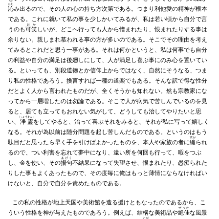
にじ
沁
み出るので、その人の心の持ち方次第である。つまり利他愛の精神が根本
である。これに就いて私の事を少しかいてみるが、私は若い頃から自分で言
おか
うのも
可笑
しいが、どこへ行っても人から憎まれたり、恨まれたりする事は
余りない。親しまれ慕われる事の方が多いのである。そこでその理由を考え
てみるとこれだと思う一事がある。それは何かというと、私は何事でも自分
の利益や自分の満足は後廻しにして、人が満足し喜ぶ事にのみ心を置いてい
る。といっても、別段道徳とか信仰上からではなく、自然にそうなる、つま
り私の性格であろう。換言すれば一種の道楽でもある。そんな訳で得な性分
だとよく人から言われたものだが、全くそうかも知れない。然も宗教家にな
ってから一層増したのは勿論である。そこで人が病気で苦しんでいるのを見
ると、居ても立ってもおれない気がして、どうしても治してやりたいと思
じょうれい
い、
浄霊
をしてやると、治って喜ぶそれをみると、それが私に写って嬉しく
なる。それが為以前は随分問題を起し苦しんだものである。というのはもう
すが
駄目だと思ったら早く手を引けばよかったものを、本人や家族の者に
縋
られ
るので、つい利害を忘れて夢中になり、遠い所を何回も行って、暇をつぶ
あげく
し、金を使い、その
揚句
不結果になって失望させ、恨まれたり、愚痴られた
りした事もよくあったもので、その度毎に俺はもっと薄情にならなければい
けないと、自分で自分を責めたものである。
この私の性格が地上天国や美術館を造る援けともなったのであるから、こ
ぜっか
ういう性格を神が与えたものであろう。例えば、結構な美術品や
絶佳
な風景
とが