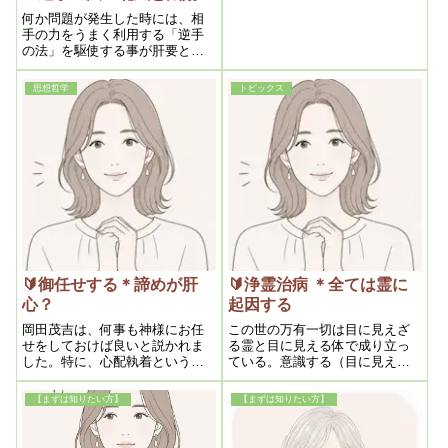
を起こすきっかけともなった
何か問題が発生した時には、相
り、また危険や虫の知らせを察
手の力をうまく利用する「逆手
知したりするのです。副守護神
の法」を駆使する事が肝要と岡
は動物霊が多く、1種、多い人で
田茂吉は説きました。逆手の法
２、3種ついていることもあるよ
を使えば、争うことなく相手の
うです。
思想哲学
トピックス
やりたい気持ちを沸き起こさせ
るので、とても平和に解決でき
る岡田茂吉らしい御論文です。
🔰御任せする＊諦めが肝
🔰浄霊治病 ＊全ては霊に
心？
起因する
岡田茂吉は、何事も神様にお任
この世の万有一切は目に見えざ
せをしておけば良いと説かれま
る霊と目に見える体で成り立っ
した。特に、心配執着というも
ている。意識する（目に見えな
のが厄介だとし、神様が助けよ
い）からこそ体が動く（目に見
うとされてもその執着が邪魔に
える）のであることからもわか
【まずは知りたい方】
【まずは知りたい方】
なるとおっしゃっています。こ
るように、霊が主であり体が霊
の真理は病気の治癒や恋愛成就
に従っているのである。とすれ
にも当てはまるのです。
ば、今何かしらの症状があるの