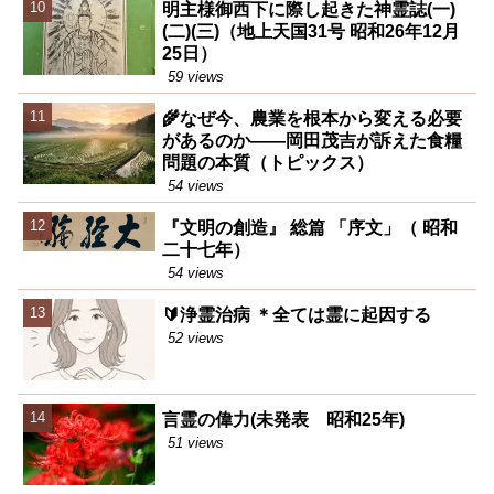
明主様御西下に際し起きた神霊誌(一)
(二)(三)（地上天国31号 昭和26年12月
25日）
59 views
🌾なぜ今、農業を根本から変える必要
があるのか――岡田茂吉が訴えた食糧
問題の本質（トピックス）
54 views
『文明の創造』 総篇 「序文」（ 昭和
二十七年）
54 views
🔰浄霊治病 ＊全ては霊に起因する
52 views
言霊の偉力(未発表 昭和25年)
51 views