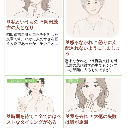
であれば霊にアプローチをする
必要があるのである。
🔰私というもの ＊岡田茂
吉の人となり
岡田茂吉自身が自らを分析した
文章です。いかに人の幸せを願
🔰怒るなかれ ＊怒りに支
う人物であったか、争いごとが
配されないようにしましょ
嫌いであったかがリアルに窺え
ますね。ですがこの文章の本質
う
は、岡田茂吉の思想哲学を学び
怒るなかれという御論文は岡田
浄霊を実践することで、誰でも
茂吉の思想哲学の中でもシンプ
その境地に達することができる
ルな部類に入るものですが、非
というところにあるのではない
常に深い内容です。怒りは人間
でしょうか。
として当たり前の感情です。し
【まずは知りたい方】
思想哲学
かしそれを「動ずることなく、
平然たり得るようになる」こと
が人としての修行であり、神様
からの試験なのです。
🔰時期を待て＊全てにはベ
🔰我を去れ ＊大抵の失敗
ストなタイミングがある
は我が原因