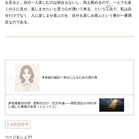
を見ると、自分一人楽しむのは張合もないし、気も
咎
めるので、一人でも多
ぐあい
くの人に見せ、楽しませたいと思う心が湧いて来る。という
工合
で、私は自
分だけでなく、人に楽しませ喜ぶのを、自分も楽しみ喜ぶという事が一番満
足なのである。
🔰幸福の秘訣＊幸せになるための虎の巻
🌾収穫量50%増・肥料代ゼロ・労力半減――岡田茂吉が1951年
に描いた農業の未来（トピックス）
tp思想哲学
ページをシェア!