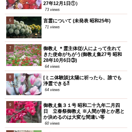
27年12月1日①）
73 views
言霊について (未発表 昭和25年)
71 views
御教え ＊霊主体従/人によって生れて
きた使命がちがう(御教え集27号 昭和
28年10月6日③)
64 views
[ミニ体験談]太陽に祈ったら、誰でも
浄霊できる⁈
64 views
御教え集３１号 昭和二十九年二月四
日 立春祭御教え ※人間が善とか悪と
か決めるのは大変な間違い等
60 views