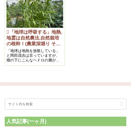
の転換」まさにこれが幸福の秘
訣なのです。
🪏「地球は呼吸する」地熱,
地霊は自然農法,自然栽培
の根幹！(農業深堀り その
１）
「地球は地熱を放散している」
と岡田茂吉は言っていますが、
畑の下にこんなヘドロの層があ
っては地熱が地表まで届きにく
いわけだなと実感しました。
人気記事(一ヶ月)