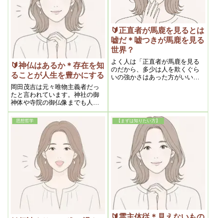
無関係です。
🔰正直者が馬鹿を見るとは
嘘だ＊嘘つきが馬鹿を見る
世界？
よく人は「正直者が馬鹿を見る
🔰神仏はあるか＊存在を知
のだから、多少は人を欺くぐら
ることが人生を豊かにする
いの強かさはあった方がいい」
というようなことを言います
岡田茂吉は元々唯物主義者だっ
が、岡田茂吉はその論理を真っ
たと言われています。神社の御
向から否定しています。そもそ
神体や寺院の御仏像までも人の
も短いスパンで見るから正直者
手で作り上げられたただの偶像
が損をしているように感じるだ
であるとの持論を展開していた
思想哲学
【まずは知りたい方】
けであって、その実、不誠実な
そうです。しかし人生における
人ほど損をしているのです。
大浄化を経験したことがきっか
けで神仏に助けを重めざるを得
なくなり、その存在を確信する
に至るのです。
🔰霊主体従＊見えないもの