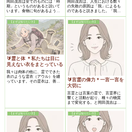
岡田茂吉は全てのものには「時
岡田茂吉は、人生における数々
期」というものがあると説いて
の失敗の原因は「我」によるも
います。食物に旬があるよう
のであると説きました。「我が
に、物事にもベストな時期があ
なくてはならず我があってはな
るのです。あらゆる条件が満た
らず、我があって我を出さない
【まずは知りたい方】
【まずは知りたい方】
され、実行するしかないという
のがよいのであるぞよ」という
勢いがほとばしる時こそ、逃し
神様の言葉のに集約される通
てはならないタイミングだと悟
り、我をコントロールすること
るべきなのです。
の大切さを学べる御論文です。
🔰霊と体 ＊私たちは目に
見えない衣をまとっている
我々は肉体の他に、霊でできた
衣のような霊衣（アウル）を纏
🔰言霊の偉力＊一言一言を
っています。その霊衣は、善行
大切に
を行えばその衣は分厚くなり、
悪行を行えば薄くなり肉体に影
言霊とは言葉の霊で、言霊界に
響を及ぼしやすくなるのです。
響くと活動が起り、種々の物質
さらには運不運も同様で、自ら
まで変化する。と岡田茂吉は説
の行いによって魂は霊界にて上
いています。さらには善の言霊
下し、それが霊主体従・霊体一
は本守護神に力を与え、悪の言
致の法則により、現界に移写す
【まずは知りたい方】
【まずは知りたい方】
霊は副守護神を強化させること
るのです。
につながるのです。これはどの
ような宗教を信仰していよう
と、もしくは無宗教であろうと