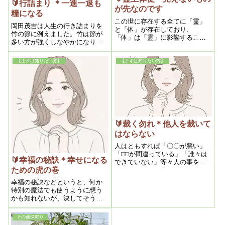
🔰行詰まり ＊一進一退も
が先なのです
糧になる
この世に存在する全てに「霊」
岡田茂吉は人生の行き詰まりを
と「体」が存在しており、
竹の節に例えました。竹は節が
「体」は「霊」に影響すること
多い方が強くしなやかになり折
が争うことのできない原理原則
れにくくなります。人生に行き
であると、岡田茂吉は説いてい
詰まりを感じた時こそ、成長の
ます。四肢を動かす時に意思が
【まずは知りたい方】
【まずは知りたい方】
時だと捉えることが大切であ
必要なように、病気症状、貧
り、無知による行き詰まりをな
乏、争いごとという目に見える
くす為にも、岡田茂吉の書かれ
問題を解決するためには、目に
た御論文を読むことが肝要なの
見えない部分に着目する必要が
です。
あるのです。
🔰裁く勿れ＊他人を裁いて
はならない
人はともすれば「〇〇が悪い」
「⬜︎⬜︎が間違っている」「誰々は
🔰幸福の秘訣＊幸せになる
できていない」等々人の事をと
ための虎の巻
やかく言いがちです。しかし、
我々はどれほどの知恵を持って
幸福の秘訣などというと、何か
他人を捌くのでしょうか？神か
特別の魔法でも使うように想う
らすれば狭い了見と浅い知識の
かも知れないが、決してそうで
人間がわかる事など、それほど
はない、至極しごく当り前の話
多くはないと言うことを知らね
である。と岡田茂吉は断言しま
ばなりません。
その他深堀り
す。「利己主義から利他主義へ