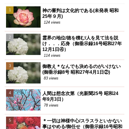
神の審判は文化的である(未発表 昭和
25年９月)
124 views
霊界の地位/徳を積む/人を見て法を説
け．．．応身（御垂示録16号昭和27年
12月1日④）
114 views
御教え＊なんでも決めるのがいけない
(御垂示録8号 昭和27年4月1日②)
83 views
人間は想念次第（光新聞25号 昭和24
年9月3日）
78 views
＊一切は神様中心/スラスラといかない
事はやめる/御任せ（御垂示録16号昭和