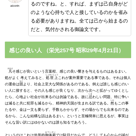
るのですね。と、すれば、まずは己自身がど
aicorin
のような心持ちで人と接しているのかを省み
る必要がありますね。全ては己から始まるの
だと、気付かされる御論文です。
感じの良い人 （栄光257号 昭和29年4月21日）
おおよ
凡
そ感じが良いという言葉程、感じの良い響きを与えるものはあるまい。
しょせいじょう
処がよく 考えてみると、
処世上
これが案外重要である事である。それは個人
もと
の運命は
固
より、社会上至大な関係があるのである。例えば誰しも感じのい
い人に接すると、その人も感じが良くなり、次から次へと拡がってゆくとし
いま
たら、心地よい社会が出来るのは勿論である。故に
忌
わしい問題、特に争い
しか
は減ると共に犯罪も減るから、精神的天国が生まれる訳である。
然
もこの事
たるや、金は一文も要らず、手数もかからず、その場からでも出来るのであ
るから、こんな結構な話はあるまい。というと至極簡単に思えるが、事実は
そんな旨い訳にはゆかないのは誰も知るであろう。
おていさい
というのはこれは外形的
御体裁
では駄目だからで、どうしても心からの誠が