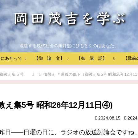
混迷する現代社会の羅針盤にひもとくのはあなた。
設にあたって
【御 論 文】
【御 講 話】
【戦前
御教え集５号
御教え ＊道義の低下（御教え集5号 昭和26年12月11
集5号 昭和26年12月11日④)
2024.08.15
2024
昨日――日曜の日に、ラジオの放送討論会ですね