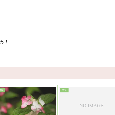
る！
講座
栄光