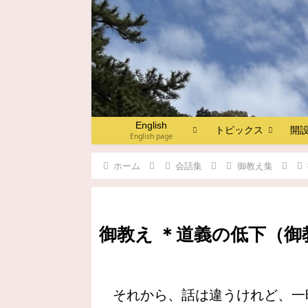
English
トピックス
開
English page
ホーム
会話集
御教え集
御教え ＊道義の低下（御教え
それから、話は違うけれど、一