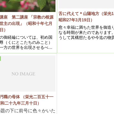
舌に代えて＊山陽地方（栄光1
座 第二講座 「宗教の根源
昭和27年3月19日）
世主の出現」（昭和十年七月
愈々幸福に満ちた世界を御造
日）
なる時期が来たのであります
の御経綸については、初め国
うして其構想たるや今迄の物
尊（くにとこたちのみこと）
化の面だけであった世界を、
一方の世界を出現させるべく
は精神文化の面をも急速に向
綸遊ばされたが、余り厳格な
せ、両々相俟って愈々地上天
為諸々の神様が非常に煙たが
出来るのであります。之につ
対された為にこれは失敗し、
今一つの知らねばならない事
いよ善悪二通りで進む事と今
今迄無神思想が蔓延はびこっ
るのである。二千六百年以前
たので、之は物質文化を発達
天皇に御神勅ありて日本統治
んが為の或期間であったのが
された。
が打ち切りになって有神思想
るのであります。つまり無神
の入れ換えになるのでありま
の母体 （栄光二百五十一
 昭和二十九年三月十日）
の題の下に前号に色々かいた