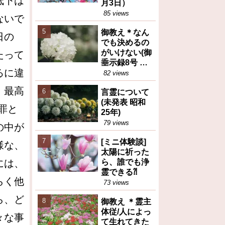
低下は
月3日）
85 views
ないで
御教え＊なん
日の
でも決めるの
がいけない(御
たって
垂示録8号 昭
るに違
和27年4月1日
82 views
②)
、最高
言霊について
(未発表 昭和
罪と
25年)
79 views
の中が
[ミニ体験談]
様な、
太陽に祈った
には、
ら、誰でも浄
霊できる⁈
らく他
73 views
ら、ど
御教え ＊霊主
体従/人によっ
々な事
て生れてきた