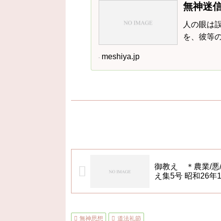
無神迷信
人の眼は
を、彼等
meshiya.jp
御教え ＊農業/悪
え集5号 昭和26年1
無神思想
道法礼節