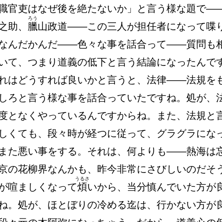
職官吏はなぜ後を絶たないか」と言う様な題で―
ろう
之助、
臘
山政道――この三人が担任者になって喋
なんだかんだ――色々な事を話合って――質問も
いて、つまり道義の低下と言う結論になったんで
れはどうすれば良いかと言うと、法律――法規を
しろと言う様な事を話合っていたですね。処が、
度となくやっているんですからね。また、法規と
しくても、段々時が経つに従って、グラグラにな
また悪い事をする。それは、何よりも――熱海は
京の花柳界なんかも、昨今非常にさびしいのだそ
うるさ
が喧ましくなって
煩
いから、当分慎んでいた方が
ね。処が、ほとぼりの冷める迄は、行かない方が