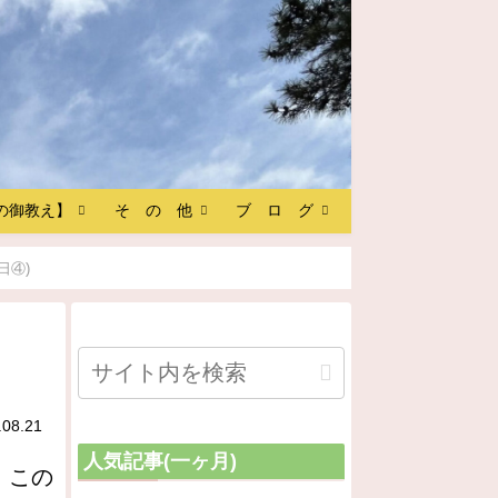
の御教え】
そ の 他
ブ ロ グ
日④)
.08.21
人気記事(一ヶ月)
。この