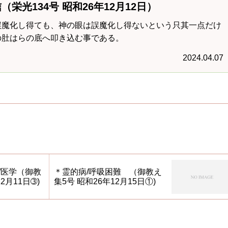
（栄光134号 昭和26年12月12日）
誤魔化し得ても、神の眼は誤魔化し得ないという只其一点だけ
の肚はらの底へ叩き込む事である。
2024.04.07
/医学（御教
＊霊的病/呼吸困難 （御教え
2月11日➂)
集5号 昭和26年12月15日①)