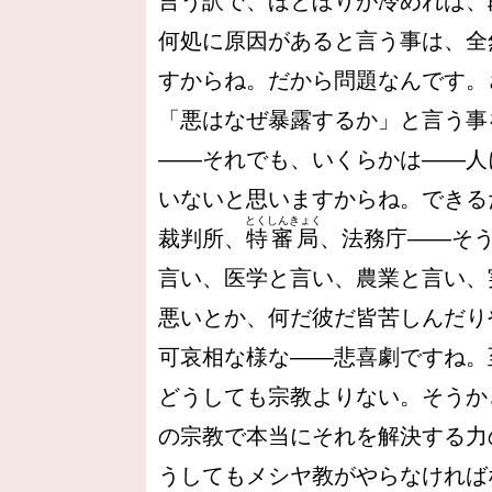
言う訳で、ほとぼりが冷めれば、
何処に原因があると言う事は、全
すからね。だから問題なんです。
「悪はなぜ暴露するか」と言う事
――それでも、いくらかは――人
いないと思いますからね。できる
とくしんきょく
裁判所、
特審局
、法務庁――そ
言い、医学と言い、農業と言い、
悪いとか、何だ彼だ皆苦しんだり
可哀相な様な――悲喜劇ですね。
どうしても宗教よりない。そうか
の宗教で本当にそれを解決する力
うしてもメシヤ教がやらなければ