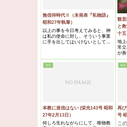
無信仰時代Ⅱ（未発表『私物語』
観音講
昭和27年執筆）
と救
以上の事を今日考えてみると、神
十五
は私の使命に対し、そういう事業
地上
に手を出してはいけないとして、
常立
止められた事はよく分るのであ
が善
る。
御経
りし
栄光
政治
り反
いよ
後な
神武
をな
本教に迷信はない (栄光143号 昭和
再び汚職
27年2月13日）
号
何しろ生れながらにして、唯物教
こ