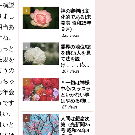
―演説
神の審判は文
りまし
化的である(未
発表 昭和25年
相当あ
９月)
125 views
すね。
霊界の地位/徳
もっと
を積む/人を見
法規を
て法を説
け．．．応身
言うの
（御垂示録16
107 views
号昭和27年12
っちゃ
＊一切は神様
月1日④）
中心/スラスラ
忘年会
といかない事
はやめる/御任
うです
せ（御垂示録
87 views
良い、
16号昭和27年
人間は想念次
12月1日①）
良いと
第（光新聞25
号 昭和24年9