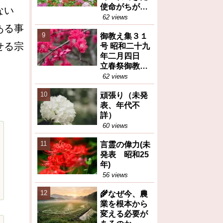
使命がちがう
ない
(御教え集27号
62 views
昭和28年10月
ある事
御教え集３１
6日③)
せる宗
号 昭和二十九
年二月四日
立春祭御教え
※人間が善と
62 views
か悪とか決め
頑張り（未発
るのは大変な
表、年代不
間違い等
詳）
60 views
言霊の偉力(未
発表 昭和25
年)
56 views
🌾なぜ今、農
業を根本から
変える必要が