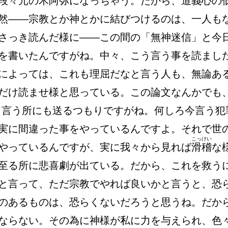
段々元の木阿弥になっちゃう。だから、道義心の
然――宗教とか神とかに結びつけるのは、一人も
さっき読んだ様に――この間の「無神迷信」と今
を書いたんですがね。中々、こう言う事を読まし
によっては、これも理屈だなと言う人も、無論あ
だけ読ませ様と思っている。この論文なんかでも
う言う所にも送るつもりですがね。何しろ今言う犯
実に間違った事をやっているんですよ。それで世
こっけい
やっているんですが、実に我々から見れば
滑稽
な
至る所に悲喜劇が出ている。だから、これを救う
と言って、ただ宗教でやれば良いかと言うと、恐
のあるものは、恐らくないだろうと思うね。だか
ならない。その為に神様が私に力を与えられ、色