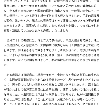
に変色していた手足、かすんでいた眼、記憶力の喪失も日々快復致し、一週
間目には、これが一年有余も就床していた体かと思われる程の健康体に返
り、坐る事も出来なかった関節の屈折も自由となり、一時間の静坐にも、一
里の道程も、さしたる苦痛を感ぜず耐え得る程となりました。手足の麻痺及
び変色、眼のかすみ、記憶力の喪失等はすべて薬毒のためであった事が理解
出来ますと共に、薬毒がいかに恐しいものであるかを悟り、今まではそれを
有難く頂戴していたかと思うと身震いいたしました。
当月二十日の御祭には、母と二人で参拝致し、早速入信させて戴き、地上
天国建設のため人類救済の一大御神業に微力ながら日々御協力させて戴いて
おります。御浄霊をさせて戴きますと次々と奇蹟が現われ、奇蹟は奇蹟を生
み、いよいよ御神業の偉大さを知らされ、益々一層の御報恩の念を厚くさせ
られます。左にその例を挙げまして、私の体験記の拙筆をとめさせて戴きま
す。
ある老婦人は直腸癌にて就床一年有半、食欲もなく青白き顔面には生色な
く、名医が高貴薬珍薬をとあらゆる治療を施せど、悪化の一途をたどるのみ
にて、死を待つのも時の問題という哀れな状態でありました。が、高本先生
が行かれまして御浄霊二日目には食事も戴け、便所にも歩いて行かれる程に
なりました。一週間目には床上げも炊事もしております。私が一週間後に参
りました時には医者が 「これは不思議、お腹のかたまりが無くなってい
る。これは癌ではありません。不思議な事もあればあるもの、私が医者とし