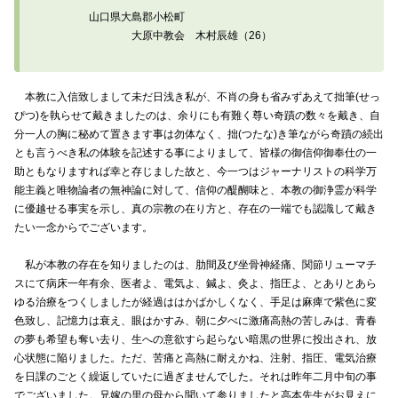
山口県大島郡小松町
大原中教会 木村辰雄（26）
本教に入信致しまして未だ日浅き私が、不肖の身も省みずあえて拙筆(せっ
ぴつ)を執らせて戴きましたのは、余りにも有難く尊い奇蹟の数々を戴き、自
分一人の胸に秘めて置きます事は勿体なく、拙(つたな)き筆ながら奇蹟の続出
とも言うべき私の体験を記述する事によりまして、皆様の御信仰御奉仕の一
助ともなりますれば幸と存じました故と、今一つはジャーナリストの科学万
能主義と唯物論者の無神論に対して、信仰の醍醐味と、本教の御浄霊が科学
に優越せる事実を示し、真の宗教の在り方と、存在の一端でも認識して戴き
たい一念からでございます。
私が本教の存在を知りましたのは、肋間及び坐骨神経痛、関節リューマチ
スにて病床一年有余、医者よ、電気よ、鍼よ、灸よ、指圧よ、とありとあら
ゆる治療をつくしましたが経過ははかばかしくなく、手足は麻痺で紫色に変
色致し、記憶力は衰え、眼はかすみ、朝に夕べに激痛高熱の苦しみは、青春
の夢も希望も奪い去り、生への意欲すら起らない暗黒の世界に投出され、放
心状態に陥りました。ただ、苦痛と高熱に耐えかね、注射、指圧、電気治療
を日課のごとく繰返していたに過ぎませんでした。それは昨年二月中旬の事
でございました。兄嫁の里の母から聞いて参りましたと高本先生がお見えに