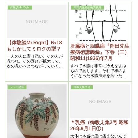
体験談Mr.Right
岡田先生療病術講義録
【体験談Mr.Right】№18
肝臓病と胆臓病『岡田先生
もしかしてミロクの型？
療病術講義録』下巻（三）
一人の人に寄り添い、その人が
昭和11(1936)年7月
救われ、その喜びが拡大して、
すべて水膿は非常に冷えをよぶ
次の救いへとつながっていくこ
ものであります。それで棒のよ
とが、何より大切だと思いま
うになった水膿溜結を溶いた
す。同時に、奇蹟が許されてい
ら、胆石病はピタリと治ったの
く過程の中心に、ご浄霊という
であります。
大メシヤ様の救いの業が存在し
メシヤ講座
御教え集２号
ていると信じています。
＊乳癌（御教え集2号 昭和
26年9月1日①）
大体は本当の癌は痛まないんで