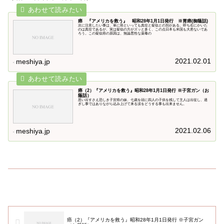
癌 『アメリカを救う』 昭和28年1月1日発行 ※胃癌(御蔭話)
次に注意したい事は、単に癌といっても真症と疑似との別がある。即ち右にかいた
のは真症であるが、実は疑似の方がズッと多く、この点日本も米国も大差ないであ
ろう。この疑似癌の原因は、無論悪性な薬毒の
2021.02.01
meshiya.jp
癌（2）『アメリカを救う』昭和28年1月1日発行 ※子宮ガン（お
蔭話）
思い出すさえ恐しき子宮癌の妹、七歳を頭に四人の子供を残して主人は出征し、過
ぎし事ではありながら込み上げて来る涙をどうする事も出来ません。
2021.02.06
meshiya.jp
癌（2）『アメリカを救う』昭和28年1月1日発行 ※子宮ガン