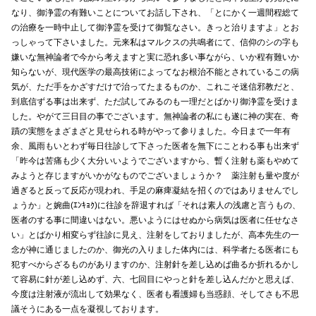
なり、御浄霊の有難いことについてお話し下され、「とにかく一週間程総て
の治療を一時中止して御浄霊を受けて御覧なさい。きっと治りますよ」とお
っしゃって下さいました。元来私はマルクスの共鳴者にて、信仰のシの字も
嫌いな無神論者で今から考えますと実に恐れ多い事ながら、いか程有難いか
知らないが、現代医学の最高技術によってなお根治不能とされているこの病
気が、ただ手をかざすだけで治ってたまるものか、これこそ迷信邪教だと、
到底信ずる事は出来ず、ただ試してみるのも一理だとばかり御浄霊を受けま
した。やがて三日目の事でございます。無神論者の私にも遂に神の実在、奇
蹟の実態をまざまざと見せられる時がやって参りました。今日まで一年有
余、風雨もいとわず毎日往診して下さった医者を無下にことわる事も出来ず
「昨今は苦痛も少く大分いいようでございますから、暫く注射も薬もやめて
みようと存じますがいかがなものでございましょうか？ 薬注射も量や度が
過ぎると反って反応が現われ、手足の麻痺凝結を招くのではありませんでし
ょうか」と婉曲(ｴﾝｷｮｸ)に往診を辞退すれば「それは素人の浅慮と言うもの、
医者のする事に間違いはない。悪いようにはせぬから病気は医者に任せなさ
い」とばかり相変らず往診に見え、注射をしておりましたが、高本先生の一
念が神に通じましたのか、御光の入りました体内には、科学者たる医者にも
犯すべからざるものがありますのか、注射針を差し込めば曲るか折れるかし
て容易に針が差し込めず、六、七回目にやっと針を差し込んだかと思えば、
今度は注射液が流出して効果なく、医者も看護婦も当惑顔、そしてさも不思
議そうにある一点を凝視しております。