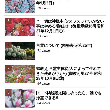
年9月3日）
79 views
＊一切は神様中心/スラスラといかない
事はやめる/御任せ（御垂示録16号昭和
27年12月1日①）
73 views
言霊について (未発表 昭和25年)
71 views
御教え ＊霊主体従/人によって生れて
きた使命がちがう(御教え集27号 昭和
28年10月6日③)
64 views
[ミニ体験談]太陽に祈ったら、誰でも
浄霊できる⁈
64 views