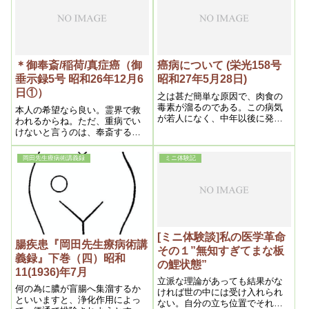
因は、無論悪性な薬毒の
＊御奉斎/稲荷/真症癌（御
癌病について (栄光158号
垂示録5号 昭和26年12月6
昭和27年5月28日)
日①）
之は甚だ簡単な原因で、肉食の
毒素が溜るのである。この病気
本人の希望なら良い。霊界で救
が若人になく、中年以後に発る
われるからね。ただ、重病でい
にみても分るであろう。従って
けないと言うのは、奉斎すると
この病気を免れるには、野菜を
治ると言う、治る為に奉斎する
多く食えばいい。以前もかいた
と言うのは、いけないんです。
岡田先生療病術講義録
ミニ体験記
事があるが、人間は肉と野菜と
今の場合は本人が、信仰に対す
半々位が恰度ちょうどいいので
る理解ができているから、霊を
ある。この理由はどういう訳か
救うと言う意味で、早くやった
というと肉食は陽性食物であ
方が良いです。
り、菜食は陰性食物であるか
ら、偏かたよると天理に外れる
事になる
[ミニ体験談]私の医学革命
腸疾患『岡田先生療病術講
その１”無知すぎてまな板
義録』下巻（四）昭和
の鯉状態”
11(1936)年7月
立派な理論があっても結果がな
何の為に膿が盲腸へ集溜するか
ければ世の中には受け入れられ
といいますと、浄化作用によっ
ない。自分の立ち位置でそれぞ