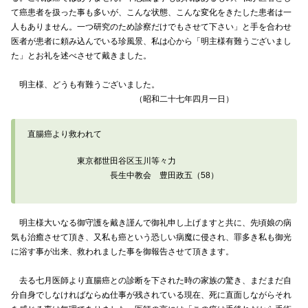
て癌患者を扱った事も多いが、こんな状態、こんな変化をきたした患者は一
人もありません。一つ研究のため診察だけでもさせて下さい」と手を合わせ
医者が患者に頼み込んでいる珍風景、私は心から「明主様有難うございまし
た」とお礼を述べさせて戴きました。
明主様、どうも有難うございました。
（昭和二十七年四月一日）
直腸癌より救われて
東京都世田谷区玉川等々力
長生中教会 豊田政五（58）
明主様大いなる御守護を戴き謹んで御礼申し上げますと共に、先頃娘の病
気も治癒させて頂き、又私も癌という恐しい病魔に侵され、罪多き私も御光
に浴す事が出来、救われました事を御報告させて頂きます。
去る七月医師より直腸癌との診断を下された時の家族の驚き、まだまだ自
分自身でしなければならぬ仕事が残されている現在、死に直面しながらそれ