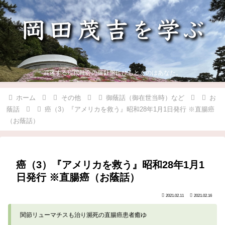
混迷する現代社会の羅針盤にひもとくのはあなた。
ホーム
その他
御蔭話（御在世当時）など
お
蔭話
癌（3）『アメリカを救う』昭和28年1月1日発行 ※直腸癌
（お蔭話）
癌（3）『アメリカを救う』昭和28年1月1
日発行 ※直腸癌（お蔭話）
2021.02.11
2021.02.16
関節リューマチスも治り瀕死の直腸癌患者癒ゆ