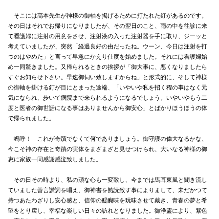
そこには高本先生が神様の御軸を掲げるために打たれた釘があるのです。
その日はそれでお帰りになりましたが、その翌日のこと、雨の中を往診に来
て看護婦に注射の用意をさせ、注射液の入った注射器を手に取り、ジーッと
考えていましたが、突然「経過良好の由だったね。ウーン、今日は注射を打
つのはやめた」と言って早急にかえり仕度を始めました。それには看護婦始
め一同驚きました。又帰られるときの挨拶が「御大事に、悪くなりましたら
すぐお知らせ下さい。早速御伺い致しますからね」と形式的に、そして神様
の御軸を掛ける釘が目にとまった途端、「いやいや私を招く程の事はなく元
気になられ、歩いて病院まで来られるようになるでしょう。いやいやもう二
度と医者の御世話になる事はありませんから御安心」とばかりほうほうの体
で帰られました。
鳴呼！ これが奇蹟でなくて何でありましょう。御守護の偉大なるかな、
今こそ神の存在と奇蹟の実体をまざまざと見せつけられ、大いなる神様の御
恵に家族一同感謝感泣致しました。
その日その時より、私の頑な心も一変致し、今までは馬耳東風と聞き流し
ていました善言讃詞を唱え、御神書を熟読致す事によりまして、未だかつて
持つあたわざりし安心感と、信仰の醍醐味を玩味させて戴き、青春の夢と希
望をとり戻し、幸福な楽しい日々の訪れとなりました。御浄霊により、紫色