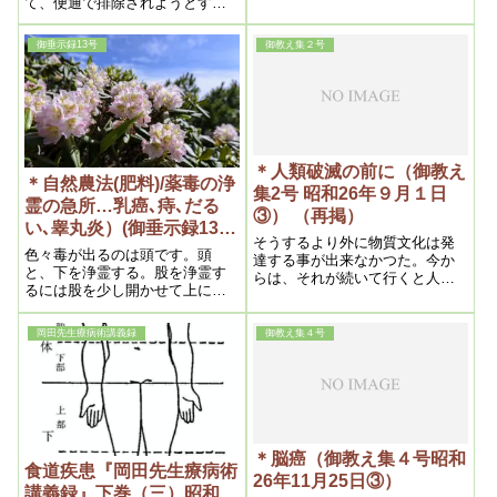
て、便通で排除されようとする
れが、岡田茂吉教祖のみ教えを
膿が一旦盲腸に滞溜するのであ
実践し、実際に健康な個人、家
ります。そうして一層排除し易
庭を作っていく、それを世に出
御垂示録13号
御教え集２号
からしめん為、高熱で溶解する
して行く。それなくして「医学
ので、溶解膿が下痢によって排
革命」は為し得ないだろうと思
除されるのであります。
うからです。
＊人類破滅の前に（御教え
＊自然農法(肥料)/薬毒の浄
集2号 昭和26年９月１日
霊の急所…乳癌､痔､だる
③） （再掲）
い､睾丸炎）(御垂示録13号
そうするより外に物質文化は発
昭和27年9月1日④)
色々毒が出るのは頭です。頭
達する事が出来なかつた。今か
と、下を浄霊する。股を浄霊す
らは、それが続いて行くと人類
るには股を少し開かせて上に向
破滅の結果になる。だから、こ
かって霊が行く様にするので
こ迄来たので正神は止めて、本
す。そうするとずっと効きま
当の経綸をされるんです。
岡田先生療病術講義録
御教え集４号
す。それは肛門と陰部の間にオ
デキみたいなものが出来て穴が
開いている。それで肛門に行く
物がこっちに行く。それを塞が
なければならない。だから肛門
と陰門の間を狙って霊を通すの
です。そうすると早く治りま
＊脳癌（御教え集４号昭和
す。それから頭です。だいたい
食道疾患『岡田先生療病術
26年11月25日③）
後頭部――そこを浄霊する。そ
講義録』下巻（三）昭和