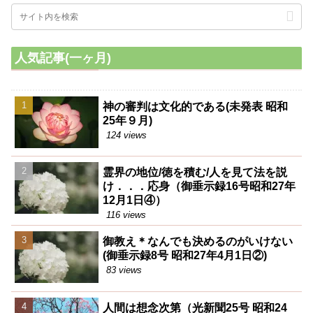
人気記事(一ヶ月)
神の審判は文化的である(未発表 昭和
25年９月)
124 views
霊界の地位/徳を積む/人を見て法を説
け．．．応身（御垂示録16号昭和27年
12月1日④）
116 views
御教え＊なんでも決めるのがいけない
(御垂示録8号 昭和27年4月1日②)
83 views
人間は想念次第（光新聞25号 昭和24