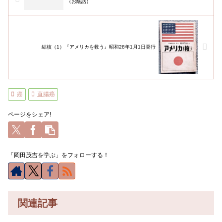
（お蔭話）
結核（1）『アメリカを救う』昭和28年1月1日発行
癌
直腸癌
ページをシェア!
「岡田茂吉を学ぶ」をフォローする！
関連記事