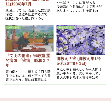
うすると治ります
やっぱり、ここに毒がある――
11(1936)年7月
後頭部から延髄にかけて固りが
原因としては、食道付近に水膿
ありますよ。ここを浄霊すれば
溜結し、食道を圧迫するので、
治りますね。延髄が浄化して
症状は食べた物が閊（つか）え
――これですね。ここに固りが
る。末期には全然食物が通らな
未だ残っているんだ。それを浄
くなり、水を飲んでも吐くよう
霊すれば、それで治りますよ。
文明の創造
御教え集1号
になるのであります
『文明の創造』宗教篇 霊
御教え＊癌 (御教え集1号
的病気 「癌病」昭和２７
昭和26年8月1日)
年
そんな事を知らないから人間は
癌の病として、最も多く而も難
悪い事をする。悪い事をしてい
症であるのは、何と言っても胃
る人の魂を治すと言う事は何う
癌であろう。曩には薬毒による
言う事かと言うと、霊が曇って
擬似胃癌を詳説したから、之か
いるから、その曇りを取ると言
ら真症胃癌の原因である憑霊の
う事です。
事をかくのであるが、此霊は殆
んど蛇の霊である