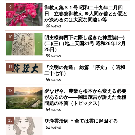
御教え集３１号 昭和二十九年二月四
日 立春祭御教え ※人間が善とか悪と
か決めるのは大変な間違い等
60 views
明主様御西下に際し起きた神霊誌(一)
(二)(三)（地上天国31号 昭和26年12月
25日）
59 views
『文明の創造』 総篇 「序文」（ 昭和
二十七年）
55 views
🌾なぜ今、農業を根本から変える必要
があるのか――岡田茂吉が訴えた食糧
問題の本質（トピックス）
54 views
🔰浄霊治病 ＊全ては霊に起因する
52 views