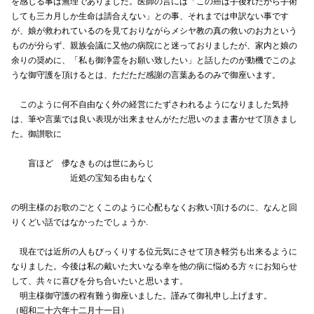
を感じる事は無理でありました。医師の言には「この癌は手後れだから手術
しても三カ月しか生命は請合えない」との事、それまでは申訳ない事です
が、娘が救われているのを見ておりながらメシヤ教の真の救いのお力という
ものが分らず、親族会議に又他の病院にと迷っておりましたが、家内と娘の
余りの奨めに、「私も御浄霊をお願い致したい」と話したのが動機でこのよ
うな御守護を頂けるとは、ただただ感謝の言葉あるのみで御座います。
このように何不自由なく外の経営にたずさわれるようになりました気持
は、筆や言葉では良い表現が出来ませんがただ思いのまま書かせて頂きまし
た。御讃歌に
盲ほど 儚なきものは世にあらじ
近処の宝知る由もなく
の明主様のお歌のごとくこのように心配もなくお救い頂けるのに、なんと回
りくどい話ではなかったでしょうか.
現在では近所の人もびっくりする位元気にさせて頂き軽労も出来るように
なりました。今後は私の戴いた大いなる幸を他の病に悩める方々にお知らせ
して、共々に喜びを分ち合いたいと思います。
明主様御守護の程有難う御座いました。謹みて御礼申し上げます。
（昭和二十六年十二月十一日）