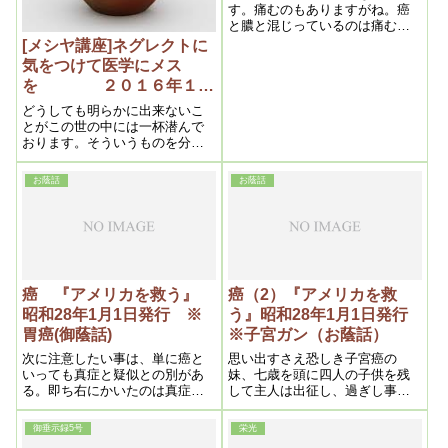
す。痛むのもありますがね。癌
と膿と混じっているのは痛むん
です。非常に痛いのは結構です
[メシヤ講座]ネグレクトに
ね。癌じゃないですね。
気をつけて医学にメス
を ２０１６年１１
月④ (私達の学び目からウ
どうしても明らかに出来ないこ
ロコの内容より)
とがこの世の中には一杯潜んで
おります。そういうものを分っ
たようで分らないように皆に説
明しているのが“真如”ですので。
お蔭話
お蔭話
これを真理として説いていくの
がメシヤ様の御教えなのです。
私達はいち早くそういう真理の
教えを手にしておりますので、
それを万民に提供してですね、
一人でも真理に目覚める人達を
作らせていただいて、皆を幸福
癌 『アメリカを救う』
癌（2）『アメリカを救
に導いていくというのが我々の
昭和28年1月1日発行 ※
う』昭和28年1月1日発行
役割なのです
胃癌(御蔭話)
※子宮ガン（お蔭話）
次に注意したい事は、単に癌と
思い出すさえ恐しき子宮癌の
いっても真症と疑似との別があ
妹、七歳を頭に四人の子供を残
る。即ち右にかいたのは真症で
して主人は出征し、過ぎし事で
あるが、実は疑似の方がズッと
はありながら込み上げて来る涙
多く、この点日本も米国も大差
をどうする事も出来ません。
御垂示録5号
栄光
ないであろう。この疑似癌の原