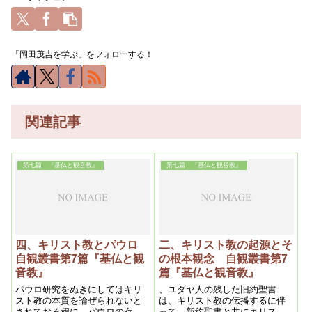
「岡田茂吉を学ぶ」をフォローする！
関連記事
第七篇 『基仏と観音教』
第七篇 『基仏と観音教』
四、キリスト教とパウロ
二、キリスト教の起源とそ
自観叢書第7篇『基仏と観
の根本観念 自観叢書第7
音教』
篇『基仏と観音教』
パウロ研究をぬきにしてはキリ
、ユダヤ人の残した旧約聖書
スト教の本質を論ぜられないと
は、キリスト教の伝播するに伴
されておる程に、パウロの存在
って、新約聖書と共にキリスト