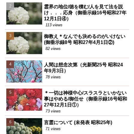
霊界の地位/徳を積む/人を見て法を説
け．．．応身（御垂示録16号昭和27年
12月1日④）
113 views
御教え＊なんでも決めるのがいけない
(御垂示録8号 昭和27年4月1日②)
82 views
人間は想念次第（光新聞25号 昭和24
年9月3日）
78 views
＊一切は神様中心/スラスラといかない
事はやめる/御任せ（御垂示録16号昭和
27年12月1日①）
73 views
言霊について (未発表 昭和25年)
71 views