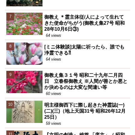
御教え ＊霊主体従/人によって生れて
きた使命がちがう(御教え集27号 昭和
28年10月6日③)
64 views
[ミニ体験談]太陽に祈ったら、誰でも
浄霊できる⁈
64 views
御教え集３１号 昭和二十九年二月四
日 立春祭御教え ※人間が善とか悪と
か決めるのは大変な間違い等
60 views
明主様御西下に際し起きた神霊誌(一)
(二)(三)（地上天国31号 昭和26年12月
25日）
59 views
『文明の創造』 総篇 「序文」（ 昭和