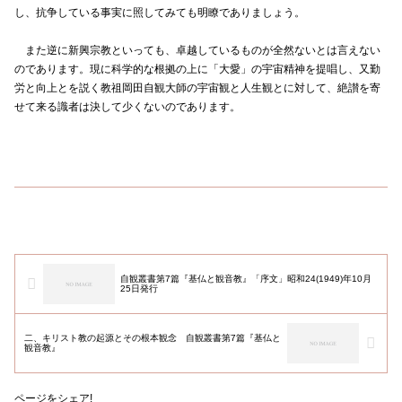
し、抗争している事実に照してみても明瞭でありましょう。
また逆に新興宗教といっても、卓越しているものが全然ないとは言えない
のであります。現に科学的な根拠の上に「大愛」の宇宙精神を提唱し、又勤
労と向上とを説く教祖岡田自観大師の宇宙観と人生観とに対して、絶讃を寄
せて来る識者は決して少くないのであります。
自観叢書第7篇『基仏と観音教』「序文」昭和24(1949)年10月
25日発行
二、キリスト教の起源とその根本観念 自観叢書第7篇『基仏と
観音教』
ページをシェア!