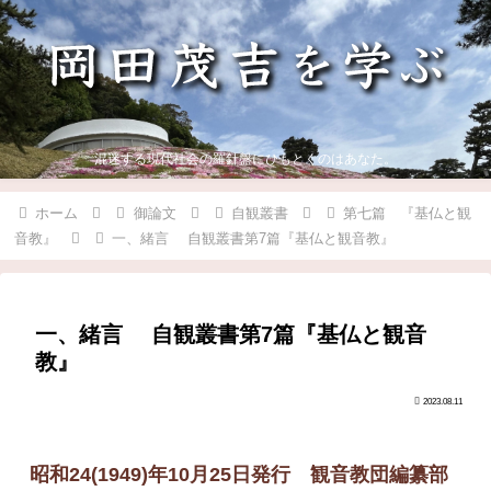
混迷する現代社会の羅針盤にひもとくのはあなた。
ホーム
御論文
自観叢書
第七篇 『基仏と観
音教』
一、緒言 自観叢書第7篇『基仏と観音教』
一、緒言 自観叢書第7篇『基仏と観音
教』
2023.08.11
昭和24(1949)年10月25日発行 観音教団編纂部