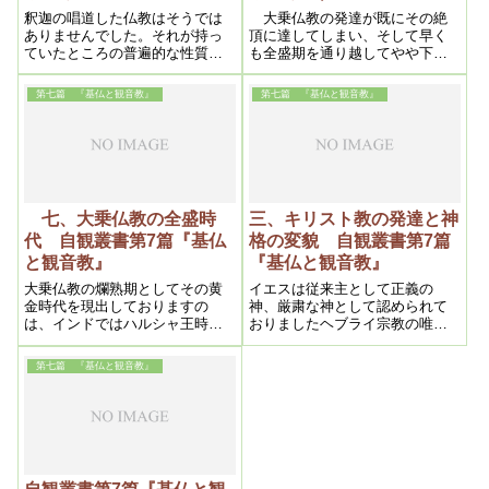
釈迦の唱道した仏教はそうでは
大乗仏教の発達が既にその絶
ありませんでした。それが持っ
頂に達してしまい、そして早く
ていたところの普遍的な性質の
も全盛期を通り越してやや下り
ために、いかなる国土にも伝播
坂になった頃に、従来の全仏教
することが出来ましたし、また
を総括して、これに外界のバラ
第七篇 『基仏と観音教』
第七篇 『基仏と観音教』
いかなる国民もこれを信仰する
モン教の信仰を考慮しながら新
ことが可能だった
たに組織され、また提唱される
ようになったものが即ちここに
言う密教
七、大乗仏教の全盛時
三、キリスト教の発達と神
代 自観叢書第7篇『基仏
格の変貌 自観叢書第7篇
と観音教』
『基仏と観音教』
大乗仏教の爛熟期としてその黄
イエスは従来主として正義の
金時代を現出しておりますの
神、厳粛な神として認められて
は、インドではハルシャ王時
おりましたヘブライ宗教の唯一
代、中国では高宗の時代、朝鮮
神を「恩愛」の神であると教え
では新羅統一時代の初期、日本
るようになりました
第七篇 『基仏と観音教』
では天平時代を含む西暦紀元後
第七世紀をもってその絶頂とす
ることができる