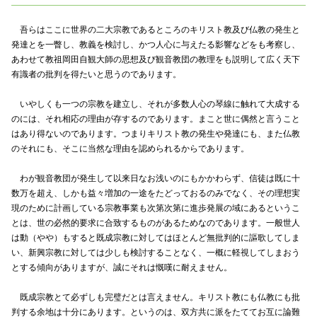
吾らはここに世界の二大宗教であるところのキリスト教及び仏教の発生と
発達とを一瞥し、教義を検討し、かつ人心に与えたる影響などをも考察し、
あわせて教祖岡田自観大師の思想及び観音教団の教理をも説明して広く天下
有識者の批判を得たいと思うのであります。
いやしくも一つの宗教を建立し、それが多数人心の琴線に触れて大成する
のには、それ相応の理由が存するのであります。まこと世に偶然と言うこと
はあり得ないのであります。つまりキリスト教の発生や発達にも、また仏教
のそれにも、そこに当然な理由を認められるからであります。
わが観音教団が発生して以来日なお浅いのにもかかわらず、信徒は既に十
数万を超え、しかも益々増加の一途をたどっておるのみでなく、その理想実
現のために計画している宗教事業も次第次第に進歩発展の域にあるというこ
とは、世の必然的要求に合致するものがあるためなのであります。一般世人
は動（やや）もすると既成宗教に対してはほとんど無批判的に謳歌してしま
い、新興宗教に対しては少しも検討することなく、一概に軽視してしまおう
とする傾向がありますが、誠にそれは慨嘆に耐えません。
既成宗教とて必ずしも完璧だとは言えません。キリスト教にも仏教にも批
判する余地は十分にあります。というのは、双方共に派をたててお互に論難