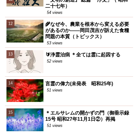
二十七年）
54 views
🌾なぜ今、農業を根本から変える必要
があるのか――岡田茂吉が訴えた食糧
問題の本質（トピックス）
53 views
🔰浄霊治病 ＊全ては霊に起因する
52 views
言霊の偉力(未発表 昭和25年)
51 views
＊エルサレムの開かずの門（御垂示録
15号 昭和27年11月1日②）再掲
51 views