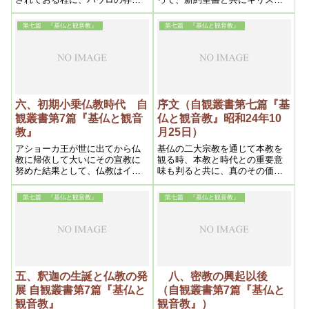
がキリスト教にとって密接不離
教の二大経典として、永くヨー
の関係に立っているからなので
ロッパ人の精神の糧となったの
第七篇 『基仏と観音教』
第七篇 『基仏と観音教』
あります。
であります。
六、初期小乗仏教時代 自
序文（自観叢書第七篇『基
観叢書第7篇『基仏と観音
仏と観音教』昭和24年10
教』
月25日）
アショーカ王が世に出てから仏
基仏の二大宗教を通じて本教を
教に帰依して大いにその宣教に
観る時、本教と時代との重要意
努めた結果として、仏教はイン
味も判ると共に、真のその価値
ドの内外に伝播してゆきまし
を見出し得るであろう。
た。
第七篇 『基仏と観音教』
第七篇 『基仏と観音教』
五、釈迦の生誕と仏教の発
八、密教の興起以後
展 自観叢書第7篇『基仏と
（自観叢書第7篇『基仏と
観音教』
観音教』）