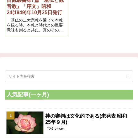
自観叢書第7篇『基仏と観
音教』「序文」昭和
24(1949)年10月25日発行
基仏の二大宗教を通じて本教
を観る時、本教と時代との重要
意味も判ると共に、真のその価
値を見出し得るであろう。
人気記事(一ヶ月)
神の審判は文化的である(未発表 昭和
25年９月)
124 views