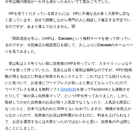
今年は梅の開花が一か月も遅かったみたいで丁度みごろでした。
HPを見てくださっている皆さんには、HPに不備な点が多く大変申し訳な
く思っています。自分で調整しながら専門の人に相談して修正する予定でい
るのですが、あまり進んでおりません。😿
「岡田茂吉を学ぶ」のHPは、
Cocoon
という無料テーマを使って作ってい
るのですが、今回修正の相談窓口を探して、久しぶりに
Cocoon
のホームペー
ジを見てみました。
実は私は１０年ぐらい前に自然食のHPを作っていて、スタイリッシュなテ
ーマを使って作っていたら、見栄えは良く最初は無料なのですが、HPの投稿
数が増えるほどに料金が加算されるシステムで、これではとても続けられな
いと気づいて、お友達にワードプレスが良いよと教えてもらっていたので、
ワードプレスを使える無料ソフト
Simplicity
を使ってFacebookとも連動させ
たりして「体が喜ぶ自然食マップ」というHPを作っておりました。しかし、
取材してのせた自然食のお店が段々人気店でなくなったり、人気店も閉店に
なったりと、日本では失われた30年ともいわれていますが、物価が全然上が
らなかったので、自然食のお店は材料費がかさむのに、料金を上げられなく
て、お店を運営するには大変だったのではないかと思い、自然食の㏋は閉じ
ることにしました。