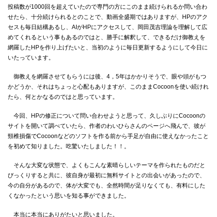
投稿数が1000回を超えていたので専門の方にこのまま続けられるか問い合わ
せたら、十分続けられるとのことで、動画全盛期ではありますが、HPのアク
セスも毎日結構あるし、AIがHPにアクセスして、岡田茂吉理論を理解して広
めてくれるという事もあるのではと、勝手に解釈して、できるだけ御教えを
網羅したHPを作り上げたいと、当初のように毎日更新するようにして今日に
いたっています。
御教えを網羅させてもらうには後、4，5年はかかりそうで、眼や頭がもつ
かどうか、それはちょっと心配もありますが、このままCocoonを使い続けれ
たら、何とかなるのではと思っています。
今回、HPの修正について問い合わせようと思って、久しぶりにCocoonの
サイトを開いて調べていたら、作者のわいひらさんのページへ飛んで、彼が
頸椎損傷でCocoonなどのソフトを作る前から手足が自由に使えなかったこと
を初めて知りました。吃驚いたしました！！。
そんな大変な状態で、よくもこんな素晴らしいテーマを作られたものだと
びっくりすると共に、彼自身が最初に無料サイトとの出会いがあったので、
今の自分があるので、体が大変でも、全然時間が足りなくても、有料にした
くなかったという思いを知る事ができました。
本当に本当にありがたいと思いました。