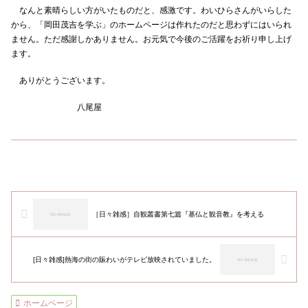
なんと素晴らしい方がいたものだと、感激です。わいひらさんがいらした
から、「岡田茂吉を学ぶ」のホームページは作れたのだと思わずにはいられ
ません。ただ感謝しかありません。お元気で今後のご活躍をお祈り申し上げ
ます。
ありがとうございます。
八尾屋
［日々雑感］自観叢書第七篇『基仏と観音教』を考える
[日々雑感]熱海の街の賑わいがテレビ放映されていました。
ホームページ