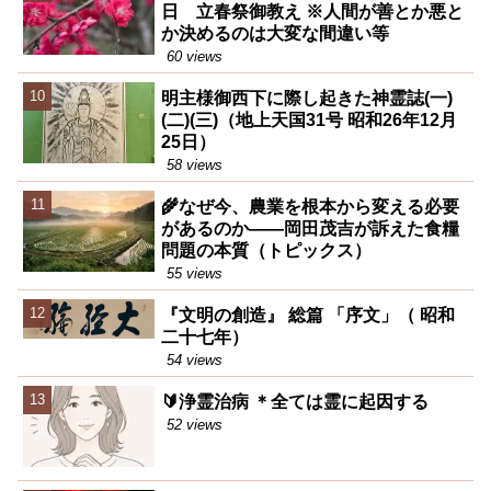
日 立春祭御教え ※人間が善とか悪と
か決めるのは大変な間違い等
60 views
明主様御西下に際し起きた神霊誌(一)
(二)(三)（地上天国31号 昭和26年12月
25日）
58 views
🌾なぜ今、農業を根本から変える必要
があるのか――岡田茂吉が訴えた食糧
問題の本質（トピックス）
55 views
『文明の創造』 総篇 「序文」（ 昭和
二十七年）
54 views
🔰浄霊治病 ＊全ては霊に起因する
52 views