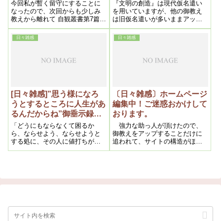
今回私が暫く留守にすることに
『文明の創造』は現代仮名遣い
なったので、次回からも少しみ
を用いていますが、他の御教え
教えから離れて 自観叢書第7篇
は旧仮名遣いが多いままアップ
『基仏と観音教』を掲載させて
しておりました。
いただきます
日々雑感
日々雑感
[日々雑感]”思う様になろ
〔日々雑感〕ホームページ
うとするところに人生があ
編集中！ご迷惑おかけして
るんだからね”御垂示録の
おります。
お言葉に感激！
「どうにもならなくて困るか
強力な助っ人が頂けたので、
ら、ならせよう、ならせようと
御教えをアップすることだけに
する処に、その人に値打ちがあ
追われて、サイトの構造がほっ
る」の御垂示ですが、何かとっ
たらかしになっていたホームペ
ても奥深いように思えて、今回
ージをできるだけ見やすい形に
取り上げて見ました。
したいと只今奮闘中です