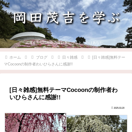
混迷する現代社会の羅針盤にひもとくのはあなた。
ホーム
ブログ
日々雑感
[日々雑感]無料テー
マCocoonの制作者わいひらさんに感謝!!
[日々雑感]無料テーマCocoonの制作者わ
いひらさんに感謝!!
2025.03.20