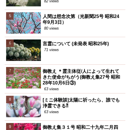
82 views
人間は想念次第（光新聞25号 昭和24
年9月3日）
80 views
言霊について (未発表 昭和25年)
71 views
御教え ＊霊主体従/人によって生れて
きた使命がちがう(御教え集27号 昭和
28年10月6日③)
63 views
[ミニ体験談]太陽に祈ったら、誰でも
浄霊できる⁈
63 views
御教え集３１号 昭和二十九年二月四