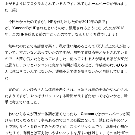
上がるようにプログラムされているのです。私でもホームページが作れまし
た（笑）
今回分かったのですが、HPを作り出したのが2019年の夏です
が、”
Cocoon
”がUPされたというのか、汎用されるようになったのが2018
年、このHPを始める前の年だったのです。なんという奇遇でしょう！
無料なのにとても評価が高く、私が使い始めるころで1万人以上の人が使っ
ていて、すごいなと思っていたのですが、無料で質疑応答とかもされている
ので、大変な労力だと思っていました。使ってくれる人が増えるほど大変だ
と思うし、ジッとパソコンに向かう時間が増えるほど、作成者の
わいひら
さ
んは体はきついんではないか、運動不足で体を壊さないかと危惧していまし
た。
案の定、わいひらさんは体調を悪くされ、入院され腰の手術かなんかされ
たようですが、やっぱりパソコンする時間が長すぎたせいではないかと、勝
手に考えていました。
わいひらさんが万が一体調が悪くなったら、
Cocoon
ではホームページが続
けられなくなるという事もあるのでは？と心配になって、試しに有料のソフ
トで別なサイトを作ってみたのですが、スタイリッシュでも、汎用性が無か
ったりで、有料とは言え使いやすいソフトを探すのは難しく、その当時HPの