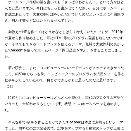
ホームページ作成の話を書いても「さっぱりわからん！」という方がほと
んどと思いますが、今日はちょっと書かせてください。自分はホームページ
作成にあたって、大変な御守護をいただいていたのだということに今回気づ
き、思わず書かずにはいられませんでした。
御教えのHPを作ってはどうかなとしばらく考えていたのですが、2019年
の夏から作り始めました。私はHTML等のプログラム言語も知らないのです
が、それでもできるワードプレスを使えるテーマ、無料で大変評判の良かっ
た”
Cocoon
”を使ってホームページ「岡田茂吉を学ぶ」を作ることにしまし
た。
若い頃少し、まだ、コンピューターのハードデスクがメッチャ大きかった
ころ、約50年ぐらいも前、コンピューターのプログラムや汎用ソフトを作る
仕事を少ししていたので、何とかできるかもと思ったのだと思います。
（汗）
時代と共にコンピューターはどんどん小型化し、現代のプログラム言語と
いうのも、全然わかりもしない（汗）状態でこのホームページを始めまし
た。
そんな私でもHPを作ることができた”
Cocoon
”は本当に素晴らしいテーマ
でした。無料なのに大変優秀で、記事をアップすると検索のトップや上位に