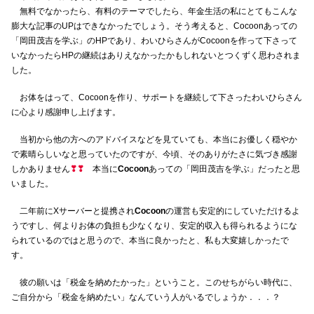
無料でなかったら、有料のテーマでしたら、年金生活の私にとてもこんな
膨大な記事のUPはできなかったでしょう。そう考えると、Cocoonあっての
「岡田茂吉を学ぶ」のHPであり、わいひらさんがCocoonを作って下さって
いなかったらHPの継続はありえなかったかもしれないとつくずく思わされま
した。
お体をはって、Cocoonを作り、サポートを継続して下さったわいひらさん
に心より感謝申し上げます。
当初から他の方へのアドバイスなどを見ていても、本当にお優しく穏やか
で素晴らしいなと思っていたのですが、今頃、そのありがたさに気づき感謝
しかありません
❣❣
本当に
Cocoon
あっての「岡田茂吉を学ぶ」だったと思
いました。
二年前にXサーバーと提携され
Cocoon
の運営も安定的にしていただけるよ
うですし、何よりお体の負担も少なくなり、安定的収入も得られるようにな
られているのではと思うので、本当に良かったと、私も大変嬉しかったで
す。
彼の願いは「税金を納めたかった」ということ。このせちがらい時代に、
ご自分から「税金を納めたい」なんていう人がいるでしょうか．．．？