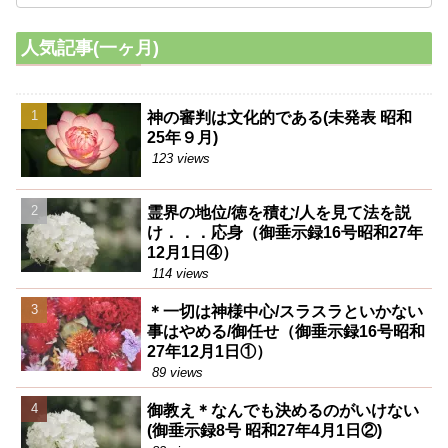
人気記事(一ヶ月)
神の審判は文化的である(未発表 昭和
25年９月)
123 views
霊界の地位/徳を積む/人を見て法を説
け．．．応身（御垂示録16号昭和27年
12月1日④）
114 views
＊一切は神様中心/スラスラといかない
事はやめる/御任せ（御垂示録16号昭和
27年12月1日①）
89 views
御教え＊なんでも決めるのがいけない
(御垂示録8号 昭和27年4月1日②)