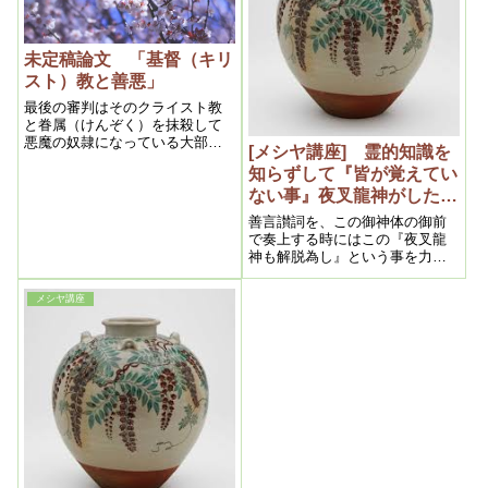
て左記の通り述べられました
未定稿論文 「基督（キリ
スト）教と善悪」
最後の審判はそのクライスト教
と眷属（けんぞく）を抹殺して
悪魔の奴隷になっている大部分
[メシヤ講座] 霊的知識を
の人類を開放させるのでなくて
知らずして『皆が覚えてい
はならないのは当然であろう。
その為の福音（ふくいん）書拝
ない事』夜叉龍神がしたこ
読で、その為の浄霊で、その為
と 2015年11月⑥ （私
善言讃詞を、この御神体の御前
の幽玄力で、その為に私が生ま
達の学び目からウロコの内
で奏上する時にはこの『夜叉龍
れてメシヤ教を創立したのであ
神も解脱為し』という事を力強
容より）
る。何故なら皆は霊と心を浄
くですね、心を込めて発声して
め、正守護人の霊力を強くし
頂きたいと思います。そうする
て、邪神の頭目と闘って勝たね
メシヤ講座
とですね、その部下達も“もう解
ば天国人になるのは出来ないか
脱しているのだ”という事が分か
らである。
れば、その影響を受けない想念
が生まれてきますので、根気よ
くずーっとそういう事を知らし
めて来る事によって、この世の
中の夜叉龍神の影響が消えて行
くという事・・・。