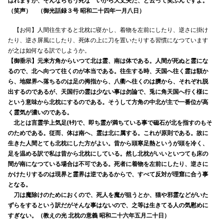
はれますが、そんならもう死なゝいから大丈夫だ、と云って笑ふんですよ。
（笑声） （御光話録３号 昭和二十四年一月八日）
【お伺】人間往生すると北枕に寝かし、着物を左前にしたり、逆さに掛け
たり、逆さ屏風にしたり、死体の上に刀を置いたりする習慣になつています
が之は如何なる訳でしようか。
【御垂示】元来方角からいつて北は霊、南は体である。人間が死ぬと霊にな
るので、北へ向つて往くのが本当である。往生する時、天国へ往く霊は額か
ら、地獄界へ落ちるのは足の拇指から、八衢へ往くのは臍から、それぞれ脱
出するのであるが、天国行の霊は少ない事は勿論で、兎に角天国へ行く様に
という意味から北枕にするのである。そうして方角の中北が主で一番位が高
く霊気が濃いのである。
北とは言霊学上気足(ｷﾀ)で、即ち霊が満ちている事で磁石が北を指すのもそ
のためである。従而、体は南へ、霊は北に属する。これが原則である。故に
生きた人間とても北枕にした方がよい。昔から頭寒足熱というが頭を冷く、
足を温める訳で私は昔から北枕にしている。然し北枕がいいといつても床の
間が南になつている場合は不可である。死者に着物を左前にしたり、逆さに
かけたりするのは現界と霊界は逆であるからで、すべて反対が理窟に合う事
となる。
刀は魔除けのためにおくので、死人を魔が狙うとか、猫や邪霊などがいた
ずらをするという訳だがそんな事はないので、之等は生きてる人の気慰めに
すぎない。（教えの光 北枕の意義 昭和二十六年五月二十日）