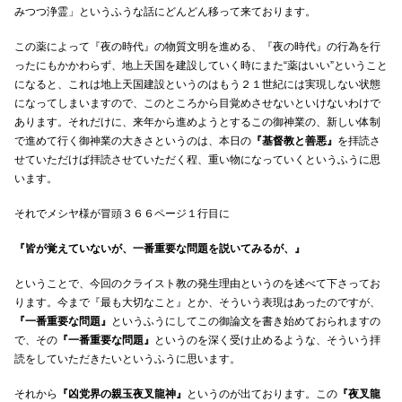
みつつ浄霊」というふうな話にどんどん移って来ております。
この薬によって『夜の時代』の物質文明を進める、『夜の時代』の行為を行
ったにもかかわらず、地上天国を建設していく時にまた“薬はいい”ということ
になると、これは地上天国建設というのはもう２１世紀には実現しない状態
になってしまいますので、このところから目覚めさせないといけないわけで
あります。それだけに、来年から進めようとするこの御神業の、新しい体制
で進めて行く御神業の大きさというのは、本日の
『基督教と善悪』
を拝読さ
せていただけば拝読させていただく程、重い物になっていくというふうに思
います。
それでメシヤ様が冒頭３６６ページ１行目に
『皆が覚えていないが、一番重要な問題を説いてみるが、』
ということで、今回のクライスト教の発生理由というのを述べて下さってお
ります。今まで『最も大切なこと』とか、そういう表現はあったのですが、
『一番重要な問題』
というふうにしてこの御論文を書き始めておられますの
で、その
『一番重要な問題』
というのを深く受け止めるような、そういう拝
読をしていただきたいというふうに思います。
それから
『凶党界の親玉夜叉龍神』
というのが出ております。この
『夜叉龍