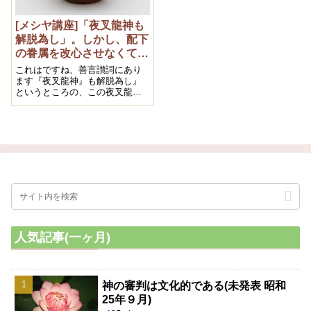
[メシヤ講座]「夜叉龍神も
解脱為し」。しかし、配下
の眷属を改心させなくては
いけない。2012年11月
これはですね、善言讃詞にあり
②（私たちの学び目からウ
ます『夜叉龍神』も解脱為し』
というところの、この夜叉龍神
ロコの内容より）
の配下である眷属に皆やられて
いるということです。布教師と
いえども、この眷属にやられ
て、「薬を飲んでもいいです
よ、病院に行きなさい」という
ふうに言われています。これは
皆、眷属にやられてるわけです
人気記事(一ヶ月)
神の審判は文化的である(未発表 昭和
25年９月)