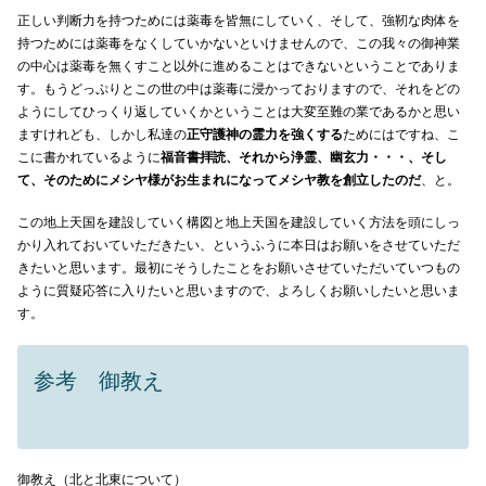
正しい判断力を持つためには薬毒を皆無にしていく、そして、強靭な肉体を
持つためには薬毒をなくしていかないといけませんので、この我々の御神業
の中心は薬毒を無くすこと以外に進めることはできないということでありま
す。もうどっぷりとこの世の中は薬毒に浸かっておりますので、それをどの
ようにしてひっくり返していくかということは大変至難の業であるかと思い
ますけれども、しかし私達の
正守護神の霊力を強くする
ためにはですね、こ
こに書かれているように
福音書拝読、それから浄霊、幽玄力・・・、そし
て、そのためにメシヤ様がお生まれになってメシヤ教を創立したのだ
、と。
この地上天国を建設していく構図と地上天国を建設していく方法を頭にしっ
かり入れておいていただきたい、というふうに本日はお願いをさせていただ
きたいと思います。最初にそうしたことをお願いさせていただいていつもの
ように質疑応答に入りたいと思いますので、よろしくお願いしたいと思いま
す。
参考 御教え
御教え（北と北東について）