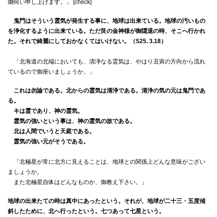
御伺い申し上げます。」 [check]
鬼門はそういう霊気が発生する事に、地球は出来ている。地球の汚いもの
を浄化するように出来ている。ただ艮の金神様が御隠退の時、そこへ行かれ
た。それで綺麗にしておかなくてはいけない。（S25. 3.18）
「北海道の北端においても、清浄なる霊気は、やはり丑寅の方向から流れ
ているので御座いましょうか。」
これは勿論である。北からの霊気は清浄である。清浄の気の元は鬼門であ
る。
キは霊であり、神の霊気。
霊気の強いという事は、神の霊気の故である。
北は人間でいうと天庭である。
霊気の強い元がそうである。
「北極星が常に北方に見えることは、地球との関係上どんな意味がござい
ましょうか。
また北極星自体はどんなものか、御教え下さい。」
地球の出来たての時は真中にあったという。それが、地球が二十三・五度傾
斜したために、北へ行ったという。七つあって七星という。