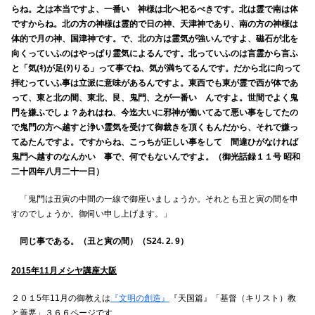
らね。之は本当ですよ、一番いゝ神様は北へ祀るべきです。北は霊で南は体
ですからね。北の方の神様は霊的で日の神、天津神であり、南の方の神様は
体的で月の神、国津神です。で、北の方は霊気が強いんですよ、磁石が北を
向くっていふのはやっぱり霊気によるんです。北っていふのは言霊から言ふ
と「気(ｷ)が足(ﾀ)りる」って事でね、気が満ちてるんです。だから北に向って
拝むっていふ事は立派に意味があるんですよ。東西でも東が霊で西が体であ
って、東と北の間、東北、艮、鬼門、之が一番いゝんですよ。世間でよく鬼
門を嫌ふでしょ？あれはね、今迄大いに邪神が働いてゐて悪い事をしてたの
で鬼門の方へ越すと浄い霊気を受けて御裁きを頂くもんだから、それで嫌っ
てゐたんですよ。ですからね、こっちが正しい事をしてゝ間違ひがなければ
鬼門へ越すのなんかいゝ事で、何でもないんですよ。（御光話録１１号 昭和
二十四年八月二十一日）
「鬼門は丑寅の中間の一線で御座いましょうか。それとも丑と寅の間を申
すのでしょうか。御伺い申し上げます。」
同じ事である。（丑と寅の間）（S24. 2. 9）
2015年11月メシヤ講座大阪
２０１5年11月の御教えは
『文明の創造』
『天国篇』「基督（キリスト）教
と善悪」３６６ページです