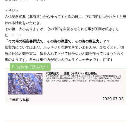
＜学び＞
入仏記念式典（北海道）から帰ってすぐ次の日に、正に”隙”をつかれた！と思
われる浄化をいただき、
その後、大小ありますが、心の”隙”を自覚させられる事が何回か続きまし
た・・・・
「その為の福音書拝読で、その為の浄霊で、その為の幽玄力」？？
幽玄力についてはまだ、ハッキリと理解できていませんが、少なくとも、御
教え拝読と御浄霊は、気を入れてさせて頂かないと隙を作ってしまうと言う
事のようです。自分は集中力が弱いのでエライコッチャです。(*ﾟﾛﾟ)
未定稿論文 「基督（キリスト）教と善悪」
最後の審判はそのクライスト教と眷属（けんぞく）を抹殺して悪魔の奴隷になって
いる大部分の人類を開放させるのでなくてはならないのは当然であろう。その為の
福音（ふくいん）書拝読で、その為の浄霊で、その為の幽玄力で、その為に私が生
まれてメシヤ教を創立したのである。何故なら皆は霊と心を浄め、正守護人の霊力
を強くして、邪神の頭目と闘って勝たねば天国人になるのは出来ないからである。
2020.07.02
meshiya.jp