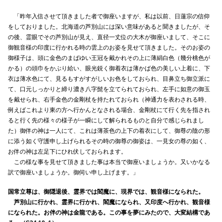
「昨年入信させて頂きました者で御座いますが、私は以前、日蓮宗の信仰
をしておりました。北海道の芦別山には深い意味があると聞きましたが、そ
の後、霊眼でその芦別山が見え、直径一丈位の大木が御座いまして、そこに
御観音様の印度に行かれる時の雲上のお姿を見せて頂きました。そのお姿の
御様子は、頭に金色のまばゆい王冠を戴かれその上に薄絹白色（幾分桃色が
かる）の頭巾をかぶり給い、眼光鋭く御着衣は薄かば色の美しい上着に、下
衣は薄水色にて、見るもすがすがしいお色をしておられ、目鼻立ち御立派に
て、口元しっかりと締り濃き八字髭を立てられておられ、左手に如意の御玉
を戴せられ、右手金色の金剛杖を持たれておられ（神通力を表わされる時、
例えばこれより東の方へ行かんとなされる場合、金剛杖にて行く先を指され
ると行く先の様々の様子が一瞬にして解られるものと自分で感じられまし
た）御伴の神は一人にて、これは薄茶色の上下の着衣にして、御尊の陰の形
に添う如く守護申し上げられるその時の御尊の御姿は、一見女の尊の如く、
お伴の神は左足下にひれ伏しておられます。
この様な事を見せて頂きました事は本当で御座いましょうか。又いかなる
訳で御座いましょうか。御伺い申し上げます。」
国常立尊は、御隠退後、霊界では閻魔に、現界では、観音様になられた。
芦別山に行かれ、霊界に行かれ、閻魔になられ、又印度へ行かれ、観音様
になられた。お伴の神は金龍である。この事を夢にみたので、大変結構であ