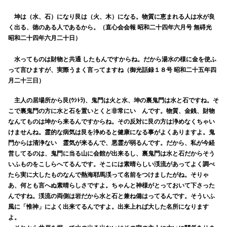
坤は（水、石）になり艮は（火、木）になる。物質に恵まれる人は水が良
く出る、徳のある人であるから。（直心会会報 昭和二十四年六月号 無碍光
昭和二十四年六月二十日）
水ってものは財物と共通 したもんですからね。だから湯水の様に金を使ふ
って言ひますが、実際うまく言ってますね（御光話録１８号 昭和二十五年四
月二十三日）
主人の居場所から艮(ｳｼﾄﾗ)、鬼門は火と水、坤の裏鬼門は水と石ですね。そ
こで裏鬼門の方に水と石を置いとくと非常にいゝんです。物質、金銭、財物
なんてものは坤から来るんですからね。その反対に艮の方は浄めなくちゃい
けませんね。霊的な病気は艮を浄めると健康になる事がよくありますよ。鬼
門からは清浄ないゝ霊気が来るんで、悪霊が弱るんです。だから、私が今経
営してるのは、鬼門に当る山に会館が出来るし、裏鬼門は水と石だからそう
いふものをこしらへてるんです。そこには素晴らしい渓流があってよく調べ
たら実に大したものなんで熱海耶馬渓って名前をつけましたがね。そりゃ
あ、何とも言へぬ素晴らしさですよ。ちゃんと神様がとっておいて下さった
んですね。渓流の両側は岩だから水と石と兼ね備はってるんです。そういふ
風に「惟神」によく出来てるんですよ。出来上れば大した名所になります
よ。