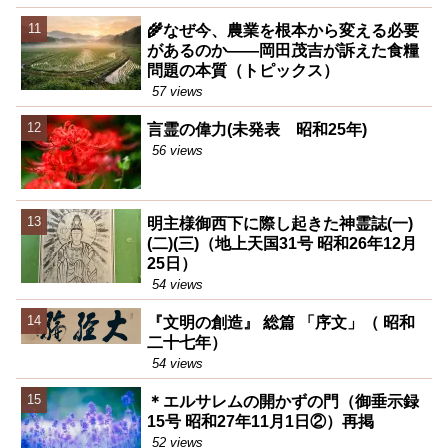
🌾なぜ今、農業を根本から変える必要
があるのか――岡田茂吉が訴えた食糧
問題の本質（トピックス）
57 views
言霊の偉力(未発表 昭和25年)
56 views
明主様御西下に際し起きた神霊誌(一)
(二)(三)（地上天国31号 昭和26年12月
25日）
54 views
『文明の創造』 総篇 「序文」（ 昭和
二十七年）
54 views
＊エルサレムの開かずの門（御垂示録
15号 昭和27年11月1日②）再掲
52 views