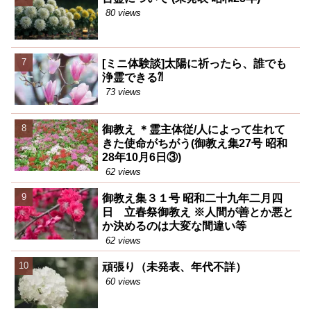
80 views
[ミニ体験談]太陽に祈ったら、誰でも
浄霊できる⁈
73 views
御教え ＊霊主体従/人によって生れて
きた使命がちがう(御教え集27号 昭和
28年10月6日③)
62 views
御教え集３１号 昭和二十九年二月四
日 立春祭御教え ※人間が善とか悪と
か決めるのは大変な間違い等
62 views
頑張り（未発表、年代不詳）
60 views