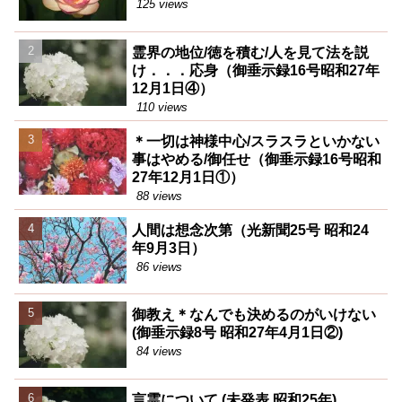
125 views
霊界の地位/徳を積む/人を見て法を説
け．．．応身（御垂示録16号昭和27年
12月1日④）
110 views
＊一切は神様中心/スラスラといかない
事はやめる/御任せ（御垂示録16号昭和
27年12月1日①）
88 views
人間は想念次第（光新聞25号 昭和24
年9月3日）
86 views
御教え＊なんでも決めるのがいけない
(御垂示録8号 昭和27年4月1日②)
84 views
言霊について (未発表 昭和25年)