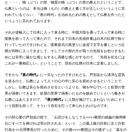
と・・・。物（ぶつ）の世、物質の物（ぶつ）の世の教えだということで、
仏教というのは、本当は物（もの）の教えと書く方が正しいというふうに言
われているぐらい、『夜の時代』を治めるための教えとして仏教を作ったと
いうふうに言われております。
それが逆輸入して日本に入って来る時に、中国大陸を通って入って来る時に
儒教を拾って入って来たので、それまで日本の先祖供養は白木の位牌で執り
行っていたのですけれども、儒教形式の黒塗りに金泥で文字を書くという位
牌が同時に入ってきまして、そしてその形の方が我々の先祖をお祀りするた
めには非常に厳かな感じもするし高価な感じがするので、「先祖を祀るには
これが一番相応しい」ということで、現在の位牌が日本に定着しました。
ですから
『夜の時代』
に一旦なったのですけれども、芦別岳から清浄な霊気
を送るのと、仏教によって人々の心の中に良心を留めさせるということで、
しかし、仏教は良心を留めさせるというよりも、物を中心でいくと欲望の世
界が渦巻いてきます。欲望の世界で渦巻いたものを鎮めていくという働きが
仏教にはありますので、
『夜の時代』
に人類が滅びてしまわないためにそう
いう役割を担って、そういう布石を打って来られたわけなのです。
その肝心要の芦別岳の前で、「お詫びをしなくても○○○○教団の経綸の御用奉
仕にすべてを捧げれば罪が許される」という、この最上級の詐欺に次ぐ詐欺
行為を○○元理事長が行ったために、その後○○○○教団はその後ずっと「薬をの