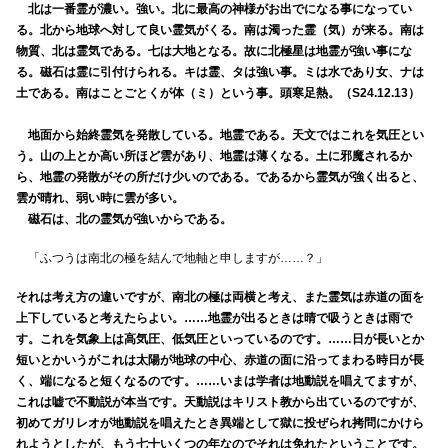
北は一番霊が濃い。強い。北に最高の神様がお出でになる事になってい
る。北から地球へ対して良い霊気がくる。南は濁った霊（気）が来る。南は
物質、北は霊気である。七は大地となる。故に北極星は地霊が強い事にな
る。磁石は霊に引付けられる。キは霊、タは強い事。ミは水であり女、ナは
土である。南はことごとくが体（ミ）という事。頭寒足熱。（S24.12.13）
地面から始終霊気を発散している。地霊である。天文ではこれを気圧とい
う。山の上とか高い所ほど雲があり、地霊は薄くなる。土に邪魔されるか
ら、地霊の発散がその所だけ少いのである。であるから霊気が強く出ると、
雲が晴れ、弱い時に雲が多い。
磁石は、北の霊気が強いからである。
「ふつうは南北の極を結んで地軸と申しますが……？」
それは考え方の違いですが、南北の極は両横と考え、また霊気は赤道の面を
上下していると考えたらよい。……地霊が出るときは晴で吸うときは雨で
す。これを気象上は高気圧、低気圧といっているのです。……日が長いとか
短いとかいうがこれは太陽が地球の中心、赤道の面に沿ってまわる時日が長
く、端になると短くなるのです。……いまは学者は地動説を唱えてますが、
これは嘘で不動説が本当です。天動説はキリスト教から出ているのですが、
初めてガリレオが地動説を唱えたとき異端として獄に投ぜられ拷問にかけら
れようとしたが、もう七十いくつの年なのでそれは免れたということです。