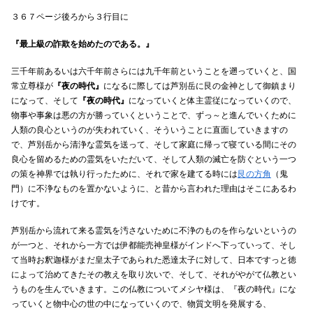
３６７ページ後ろから３行目に
『最上級の詐欺を始めたのである。』
三千年前あるいは六千年前さらには九千年前ということを遡っていくと、国
常立尊様が
『夜の時代』
になるに際しては芦別岳に艮の金神として御鎮まり
になって、そして
『夜の時代』
になっていくと体主霊従になっていくので、
物事や事象は悪の方が勝っていくということで、ずっ～と進んでいくために
人類の良心というのが失われていく、そういうことに直面していきますの
で、芦別岳から清浄な霊気を送って、そして家庭に帰って寝ている間にその
良心を留めるための霊気をいただいて、そして人類の滅亡を防ぐという一つ
の策を神界では執り行ったために、それで家を建てる時には
艮の方角
（鬼
門）に不浄なものを置かないように、と昔から言われた理由はそこにあるわ
けです。
芦別岳から流れて来る霊気を汚さないために不浄のものを作らないというの
が一つと、それから一方では伊都能売神皇様がインドへ下っていって、そし
て当時お釈迦様がまだ皇太子であられた悉達太子に対して、日本ですっと徳
によって治めてきたその教えを取り次いで、そして、それがやがて仏教とい
うものを生んでいきます。この仏教についてメシヤ様は、『夜の時代』にな
っていくと物中心の世の中になっていくので、物質文明を発展する、