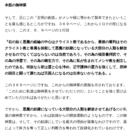
本筋の御神業
そして、正にこの『文明の創造』がメシヤ様に導かれて製本できたというこ
とを最も感じるところがですね、３６９ページ。これからミロクの世になる
という、この３、６、９ページの１行目
『右の如く悪魔の経綸の中心はクライスト教であるから、最後の審判はその
クライスト教と眷属を抹殺して悪魔の奴隷になっている大部分の人類を解放
させるのでなくてはならないのは当然であろう。その為の福音書拝読で、そ
の為の浄霊で、その為の幽玄力で、その為に私が生まれてメシヤ教を創立し
たのである。何故なら皆は霊と心を浄め、正守護神の霊力を強くして、邪神
の頭目と闘って勝たねば天国人になるのは出来ないからである。』
この３６９ページにですね、これからの御神業の真髄を示されております。
「このために私達は御神業をさせていただくのだ」ということを強く受け止
めていただければありがたいと思います。
ですから、
悪魔の奴隷になっている大部分の人類を解放させてあげる
のが私
達の御神業ですから、いわば奴隷からの開放運動のようなものです、この御
神業は。そして、その奴隷にしている最大の理由が薬毒なわけですので、薬
によって体力を奪って正しい判断力を奪われて奴隷化されているわけです。