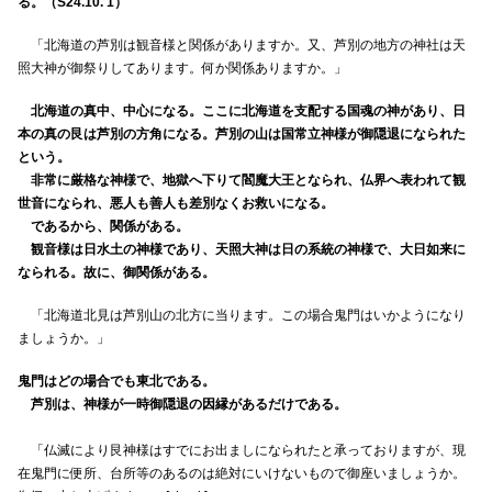
る。（S24.10. 1）
「北海道の芦別は観音様と関係がありますか。又、芦別の地方の神社は天
照大神が御祭りしてあります。何か関係ありますか。」
北海道の真中、中心になる。ここに北海道を支配する国魂の神があり、日
本の真の艮は芦別の方角になる。芦別の山は国常立神様が御隠退になられた
という。
非常に厳格な神様で、地獄へ下りて閻魔大王となられ、仏界へ表われて観
世音になられ、悪人も善人も差別なくお救いになる。
であるから、関係がある。
観音様は日水土の神様であり、天照大神は日の系統の神様で、大日如来に
なられる。故に、御関係がある。
「北海道北見は芦別山の北方に当ります。この場合鬼門はいかようになり
ましょうか。」
鬼門はどの場合でも東北である。
芦別は、神様が一時御隠退の因縁があるだけである。
「仏滅により艮神様はすでにお出ましになられたと承っておりますが、現
在鬼門に便所、台所等のあるのは絶対にいけないもので御座いましょうか。