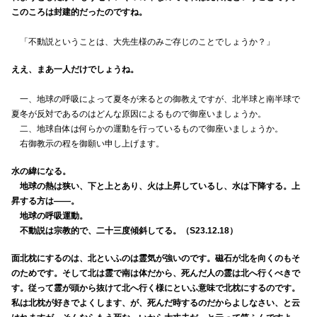
このころは封建的だったのですね。
「不動説ということは、大先生様のみご存じのことでしょうか？」
ええ、まあ一人だけでしょうね。
一、地球の呼吸によって夏冬が来るとの御教えですが、北半球と南半球で
夏冬が反対であるのはどんな原因によるもので御座いましょうか。
二、地球自体は何らかの運動を行っているもので御座いましょうか。
右御教示の程を御願い申し上げます。
水の緯になる。
地球の熱は狭い、下と上とあり、火は上昇しているし、水は下降する。上
昇する方は――。
地球の呼吸運動。
不動説は宗教的で、二十三度傾斜してる。（S23.12.18）
面北枕にするのは、北といふのは霊気が強いのです。磁石が北を向くのもそ
のためです。そして北は霊で南は体だから、死んだ人の霊は北へ行くべきで
す。従って霊が頭から抜けて北へ行く様にといふ意味で北枕にするのです。
私は北枕が好きでよくします、が、死んだ時するのだからよしなさい、と云