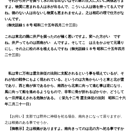
それから井戸を掘って水の出る出ないはその家の主人に大いに関係ありま
すよ。物質に恵まれる人は水が出るんで、こういふ人は徳を持ってる人です
ね。徳のない人は出ないし物質も恵まれませんよ。之は相応の理で仕方がな
いんです。
（御光話録１８号 昭和二十五年四月二十三日）
これは東北の隅に井戸を掘ったのが極く悪いですよ。変へた方がいゝです
ね。井戸ってものは西南がいゝんですよ。そしてこゝは土をかぶせて元通り
にし、その上に松の木を植えるんですね（御光話録１８号 昭和二十五年四月
二十三日）
私は常に万有は霊主体従の法則に支配されるという事を唱えているが、そ
れが右の戦争にもよく現われている。というのは方角からいうと東と北が霊
であり、西と南が体であるから、南西から北東に向って進む事は逆になり、
風に向って船を進めるようなもので、非常に骨が折れるばかりか、どうして
も一旦押返えされる危険がある。（ 栄九十二号 霊主体従の法則 昭和二十六
年二月二十一日）
【お伺い】支那では野外に神様を祀る場合、南向きになって居りますが、
之は根拠のある事でせうか。
【御教示】之は根拠がありますよ。南向きってのは北の方へ祀る事ですか