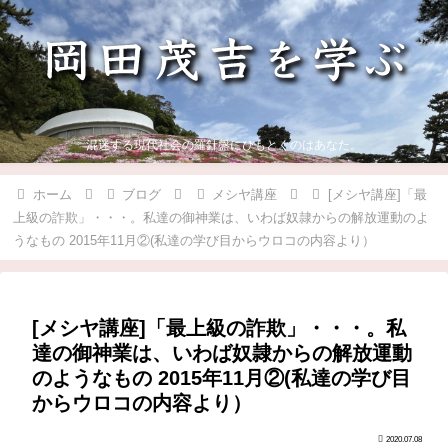
混迷する現代社会の羅針盤にひもとくのはあなた。
ホーム
ブログ
メシヤ講座
[メシヤ講座]「最
上級の詐欺」・・・。私達の御神業は、いわば奴隷からの解放運動のよ
うなもの 2015年11月②(私達の学び目からウロコの内容より）
[メシヤ講座]「最上級の詐欺」・・・。私
達の御神業は、いわば奴隷からの解放運動
のようなもの 2015年11月②(私達の学び目
からウロコの内容より）
2020.07.08