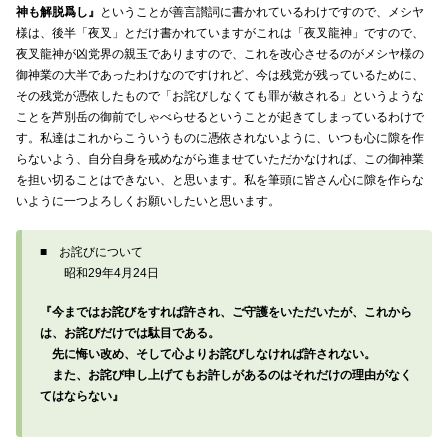
神も解脱爲し』
ということが善言讃詞に書かれているわけですので、メシヤ
様は、後半「夜叉」とだけ書かれていますがこれは「夜叉龍神」ですので、
夜叉龍神が凶党界の親玉でありますので、これを改心させるのがメシヤ様の
御神業の大半であったわけなのですけれど、今は残党が残っているために、
その残党が憑依したもので「お詫びしなくても罪が赦される」というような
ことを芦別岳の御前でしゃべらせるということが起きてしまっているわけで
す。私達はこれからこういうものに憑依されないように、いつも心に隙を作
らないよう、自分自身を戒めながら進ませていただかなければ、この御神業
を担い切ることはできない、と思います。私を筆頭に皆さん心に隙を作らな
いように一つよろしくお願いしたいと思います。
■ お詫びについて
昭和29年4月24日
『今まではお詫びをすれば許され、ご守護をいただいたが、これから
は、お詫びだけでは駄目である。
先に悔い改め、そして心よりお詫びしなければ許されない。
また、お詫び申し上げてもお許しがあるのはそれだけの理由がなく
てはならない』