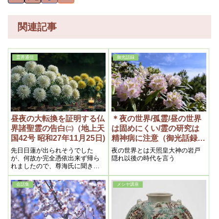
関連記事
霊界通信
御光話録
昼夜の大転換を証明する仏
＊夜の世界/孤霊/昼の世界
界諸聖霊の告白㈡（地上天
は固めにくい/霊の研究は
国42号 昭和27年11月25日)
精神病に注意（御光話録
昭和23年5月8日）
先日日蓮が出られそうでした
夜の世界とは天照皇大神の岩戸
が、何故か完全憑依出来ず帰ら
隠れ以後の時代を言う
れましたので、尊海氏に聞きま
したところ、日蓮は主神の御許
しを受けて来られなかったため
会話集
メシヤ講座
に、家内の正守護神に帰された
のだそうです。そのため今度尊
海氏が出られる事を知ってすが
って来られた由にて、涙を流し