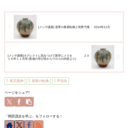
[メシヤ講座] 霊界の夜昼転換と現界汚濁 2014年11月
[メシヤ講座]ネグレクトに気をつけて医学にメスを ２０
１６年１１月④ (私達の学び目からウロコの内容より)
夜叉龍神
昼夜の転換
芦別岳
ページをシェア!
「岡田茂吉を学ぶ」をフォローする！